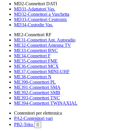
MD2-Connettori DATI
MD31-Adattatori Vas.
MD32-Connettori a Vaschetta
MD33-Connettori Centronix
MD34-Custodie Vas.
ME2-Connettori RF
ME31-Connettori Ant. Autoradio
ME32-Connettori Antenna TV
ME33-Connettori BNC
ME34-Connettori F
ME35-Connettori FME
ME36-Connettori MCX
ME37-Connettori MINI-UHF
ME38-Connettori N
ME390-Connettori PL
ME391-Connettori SMA
ME392-Connettori SMB
ME393-Connettori TNC
ME394-Connettori TWINAXIAL
Contenitori per elettronica
PA2-Contenitori vari
PB2-Teko
