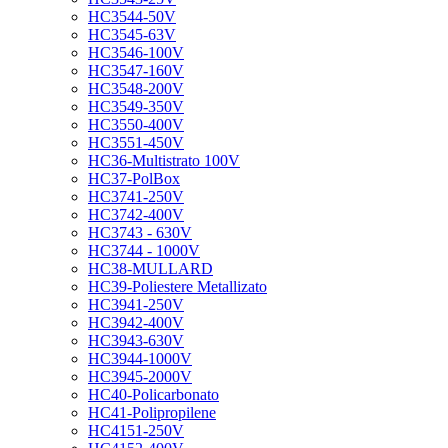
HC3544-50V
HC3545-63V
HC3546-100V
HC3547-160V
HC3548-200V
HC3549-350V
HC3550-400V
HC3551-450V
HC36-Multistrato 100V
HC37-PolBox
HC3741-250V
HC3742-400V
HC3743 - 630V
HC3744 - 1000V
HC38-MULLARD
HC39-Poliestere Metallizato
HC3941-250V
HC3942-400V
HC3943-630V
HC3944-1000V
HC3945-2000V
HC40-Policarbonato
HC41-Polipropilene
HC4151-250V