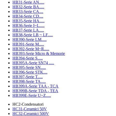
HB31-Serie AN.....
HB32-Serie BA.....
HB33-Serie CA....
HB34-Serie CD....
HB35-Serie HA.....
HB36-Serie I~L.....
HB37-Serie LA.....
HB38-Serie LB ~ LF.....
HB390-Serie LM.....
HB391-Serie M.....
HB392-Serie M~R.....
HB393-Serie Micro & Memorie
HB394-Serie S.....
HB395A-Serie SN74 .....
HB395-Serie SN.....
HB396-Serie STK....
HB397-Serie T.....
HB398-Serie TA.....
HB399A-Serie TAA - TCA
HB399B-Serie TDA - TEA
HB399E-Serie U~Z.....
HC2-Condensatori
HC31-Ceramici 50V
HC32-Ceramici 500V