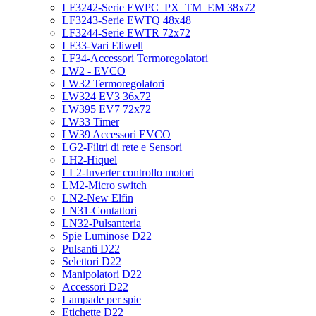
LF3242-Serie EWPC_PX_TM_EM 38x72
LF3243-Serie EWTQ 48x48
LF3244-Serie EWTR 72x72
LF33-Vari Eliwell
LF34-Accessori Termoregolatori
LW2 - EVCO
LW32 Termoregolatori
LW324 EV3 36x72
LW395 EV7 72x72
LW33 Timer
LW39 Accessori EVCO
LG2-Filtri di rete e Sensori
LH2-Hiquel
LL2-Inverter controllo motori
LM2-Micro switch
LN2-New Elfin
LN31-Contattori
LN32-Pulsanteria
Spie Luminose D22
Pulsanti D22
Selettori D22
Manipolatori D22
Accessori D22
Lampade per spie
Etichette D22