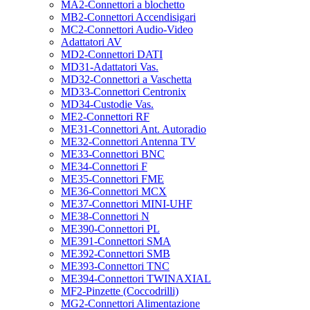
MA2-Connettori a blochetto
MB2-Connettori Accendisigari
MC2-Connettori Audio-Video
Adattatori AV
MD2-Connettori DATI
MD31-Adattatori Vas.
MD32-Connettori a Vaschetta
MD33-Connettori Centronix
MD34-Custodie Vas.
ME2-Connettori RF
ME31-Connettori Ant. Autoradio
ME32-Connettori Antenna TV
ME33-Connettori BNC
ME34-Connettori F
ME35-Connettori FME
ME36-Connettori MCX
ME37-Connettori MINI-UHF
ME38-Connettori N
ME390-Connettori PL
ME391-Connettori SMA
ME392-Connettori SMB
ME393-Connettori TNC
ME394-Connettori TWINAXIAL
MF2-Pinzette (Coccodrilli)
MG2-Connettori Alimentazione