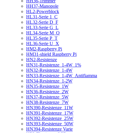
HH36-Trimmer
HH37-Manopole
HL2-Powerblock
HL31-Serie 1_C
HL32-Serie D_F
HL33-Serie G_L
HL34-Serie M_O
HL35-Serie P_T
HL36-Serie U_X
HM2-Raspberry Pi
HM31-shield Raspberry Pi
HN2-Resistenze
HN31-Resistenze_1-4W_1%
HN32-Resistenze_1-4W
HN33-Resistenze_1-4W_Antifiamma
HN34-Resistenze_1-2W
HN35-Resistenze_1W
HN36-Resistenze_2W
HN37-Resistenze_5W
HN38-Resistenze_7W
HN390-Resistenze_11W
HN391-Resistenze_17W
HN392-Resistenze_25W
HN393-Resistenze_50W
HN394-Resistenze Varie