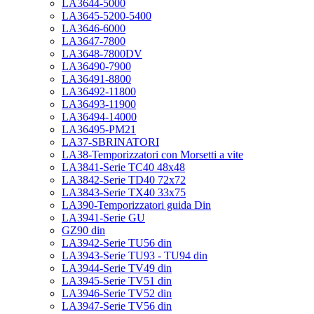
LA3644-5000
LA3645-5200-5400
LA3646-6000
LA3647-7800
LA3648-7800DV
LA36490-7900
LA36491-8800
LA36492-11800
LA36493-11900
LA36494-14000
LA36495-PM21
LA37-SBRINATORI
LA38-Temporizzatori con Morsetti a vite
LA3841-Serie TC40 48x48
LA3842-Serie TD40 72x72
LA3843-Serie TX40 33x75
LA390-Temporizzatori guida Din
LA3941-Serie GU
GZ90 din
LA3942-Serie TU56 din
LA3943-Serie TU93 - TU94 din
LA3944-Serie TV49 din
LA3945-Serie TV51 din
LA3946-Serie TV52 din
LA3947-Serie TV56 din