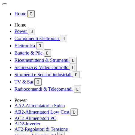
Home

Home
Power

Componenti Elettronici

Elettronica

Batterie & Pile

Ricetrasmittenti & Strumenti

Sicurezza & Video controllo

Strumenti e Sensori industriali

TV & Sat

Radiocomandi & Telecomandi

Power
AA2-Alimentatori a Spina
AB2-Alimentatori Low Cost

AC2-Alimentatori PC
AD2-Inverter
AF2-Regolatori di Tensione