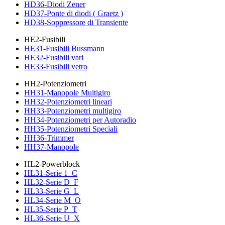
HD36-Diodi Zener
HD37-Ponte di diodi ( Graetz )
HD38-Soppressore di Transiente
HE2-Fusibili
HE31-Fusibili Bussmann
HE32-Fusibili vari
HE33-Fusibili vetro
HH2-Potenziometri
HH31-Manopole Multigiro
HH32-Potenziometri lineari
HH33-Potenziometri multigiro
HH34-Potenziometri per Autoradio
HH35-Potenziometri Speciali
HH36-Trimmer
HH37-Manopole
HL2-Powerblock
HL31-Serie 1_C
HL32-Serie D_F
HL33-Serie G_L
HL34-Serie M_O
HL35-Serie P_T
HL36-Serie U_X