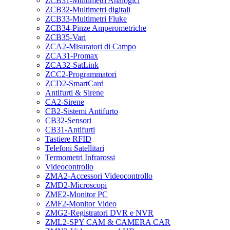
ZCB31-Multimetri Analogici
ZCB32-Multimetri digitali
ZCB33-Multimetri Fluke
ZCB34-Pinze Amperometriche
ZCB35-Vari
ZCA2-Misuratori di Campo
ZCA31-Promax
ZCA32-SatLink
ZCC2-Programmatori
ZCD2-SmartCard
Antifurti & Sirene
CA2-Sirene
CB2-Sistemi Antifurto
CB32-Sensori
CB31-Antifurti
Tastiere RFID
Telefoni Satellitari
Termometri Infrarossi
Videocontrollo
ZMA2-Accessori Videocontrollo
ZMD2-Microscopi
ZME2-Monitor PC
ZMF2-Monitor Video
ZMG2-Registratori DVR e NVR
ZML2-SPY CAM & CAMERA CAR