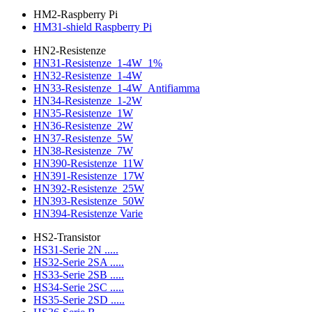
HM2-Raspberry Pi
HM31-shield Raspberry Pi
HN2-Resistenze
HN31-Resistenze_1-4W_1%
HN32-Resistenze_1-4W
HN33-Resistenze_1-4W_Antifiamma
HN34-Resistenze_1-2W
HN35-Resistenze_1W
HN36-Resistenze_2W
HN37-Resistenze_5W
HN38-Resistenze_7W
HN390-Resistenze_11W
HN391-Resistenze_17W
HN392-Resistenze_25W
HN393-Resistenze_50W
HN394-Resistenze Varie
HS2-Transistor
HS31-Serie 2N .....
HS32-Serie 2SA .....
HS33-Serie 2SB .....
HS34-Serie 2SC .....
HS35-Serie 2SD .....