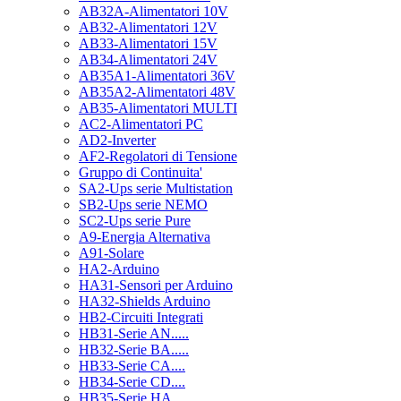
AB32A-Alimentatori 10V
AB32-Alimentatori 12V
AB33-Alimentatori 15V
AB34-Alimentatori 24V
AB35A1-Alimentatori 36V
AB35A2-Alimentatori 48V
AB35-Alimentatori MULTI
AC2-Alimentatori PC
AD2-Inverter
AF2-Regolatori di Tensione
Gruppo di Continuita'
SA2-Ups serie Multistation
SB2-Ups serie NEMO
SC2-Ups serie Pure
A9-Energia Alternativa
A91-Solare
HA2-Arduino
HA31-Sensori per Arduino
HA32-Shields Arduino
HB2-Circuiti Integrati
HB31-Serie AN.....
HB32-Serie BA.....
HB33-Serie CA....
HB34-Serie CD....
HB35-Serie HA.....