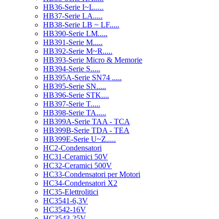
HB36-Serie I~L.....
HB37-Serie LA.....
HB38-Serie LB ~ LF.....
HB390-Serie LM.....
HB391-Serie M.....
HB392-Serie M~R.....
HB393-Serie Micro & Memorie
HB394-Serie S.....
HB395A-Serie SN74 .....
HB395-Serie SN.....
HB396-Serie STK....
HB397-Serie T.....
HB398-Serie TA.....
HB399A-Serie TAA - TCA
HB399B-Serie TDA - TEA
HB399E-Serie U~Z.....
HC2-Condensatori
HC31-Ceramici 50V
HC32-Ceramici 500V
HC33-Condensatori per Motori
HC34-Condensatori X2
HC35-Elettrolitici
HC3541-6,3V
HC3542-16V
HC3543-25V