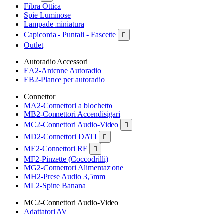
Fibra Ottica
Spie Luminose
Lampade miniatura
Capicorda - Puntali - Fascette

Outlet
Autoradio Accessori
EA2-Antenne Autoradio
EB2-Plance per autoradio
Connettori
MA2-Connettori a blochetto
MB2-Connettori Accendisigari
MC2-Connettori Audio-Video

MD2-Connettori DATI

ME2-Connettori RF

MF2-Pinzette (Coccodrilli)
MG2-Connettori Alimentazione
MH2-Prese Audio 3,5mm
ML2-Spine Banana
MC2-Connettori Audio-Video
Adattatori AV