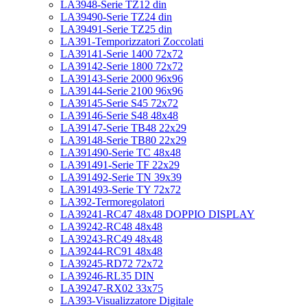
LA3948-Serie TZ12 din
LA39490-Serie TZ24 din
LA39491-Serie TZ25 din
LA391-Temporizzatori Zoccolati
LA39141-Serie 1400 72x72
LA39142-Serie 1800 72x72
LA39143-Serie 2000 96x96
LA39144-Serie 2100 96x96
LA39145-Serie S45 72x72
LA39146-Serie S48 48x48
LA39147-Serie TB48 22x29
LA39148-Serie TB80 22x29
LA391490-Serie TC 48x48
LA391491-Serie TF 22x29
LA391492-Serie TN 39x39
LA391493-Serie TY 72x72
LA392-Termoregolatori
LA39241-RC47 48x48 DOPPIO DISPLAY
LA39242-RC48 48x48
LA39243-RC49 48x48
LA39244-RC91 48x48
LA39245-RD72 72x72
LA39246-RL35 DIN
LA39247-RX02 33x75
LA393-Visualizzatore Digitale