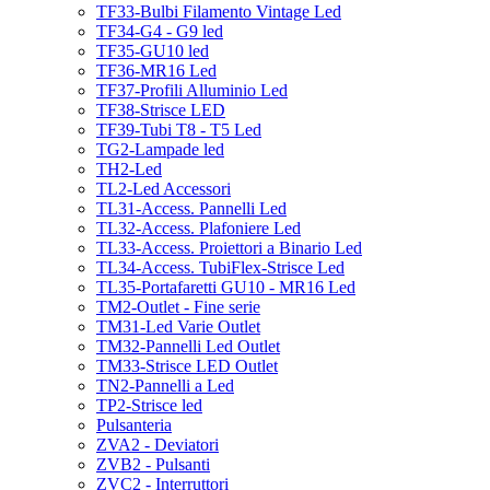
TF33-Bulbi Filamento Vintage Led
TF34-G4 - G9 led
TF35-GU10 led
TF36-MR16 Led
TF37-Profili Alluminio Led
TF38-Strisce LED
TF39-Tubi T8 - T5 Led
TG2-Lampade led
TH2-Led
TL2-Led Accessori
TL31-Access. Pannelli Led
TL32-Access. Plafoniere Led
TL33-Access. Proiettori a Binario Led
TL34-Access. TubiFlex-Strisce Led
TL35-Portafaretti GU10 - MR16 Led
TM2-Outlet - Fine serie
TM31-Led Varie Outlet
TM32-Pannelli Led Outlet
TM33-Strisce LED Outlet
TN2-Pannelli a Led
TP2-Strisce led
Pulsanteria
ZVA2 - Deviatori
ZVB2 - Pulsanti
ZVC2 - Interruttori