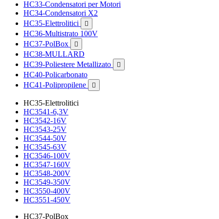
HC33-Condensatori per Motori
HC34-Condensatori X2
HC35-Elettrolitici

HC36-Multistrato 100V
HC37-PolBox

HC38-MULLARD
HC39-Poliestere Metallizato

HC40-Policarbonato
HC41-Polipropilene

HC35-Elettrolitici
HC3541-6,3V
HC3542-16V
HC3543-25V
HC3544-50V
HC3545-63V
HC3546-100V
HC3547-160V
HC3548-200V
HC3549-350V
HC3550-400V
HC3551-450V
HC37-PolBox