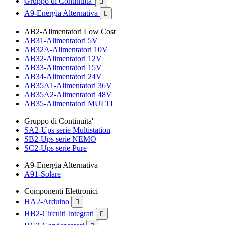
Gruppo di Continuita'

A9-Energia Alternativa

AB2-Alimentatori Low Cost
AB31-Alimentatori 5V
AB32A-Alimentatori 10V
AB32-Alimentatori 12V
AB33-Alimentatori 15V
AB34-Alimentatori 24V
AB35A1-Alimentatori 36V
AB35A2-Alimentatori 48V
AB35-Alimentatori MULTI
Gruppo di Continuita'
SA2-Ups serie Multistation
SB2-Ups serie NEMO
SC2-Ups serie Pure
A9-Energia Alternativa
A91-Solare
Componenti Elettronici
HA2-Arduino

HB2-Circuiti Integrati
