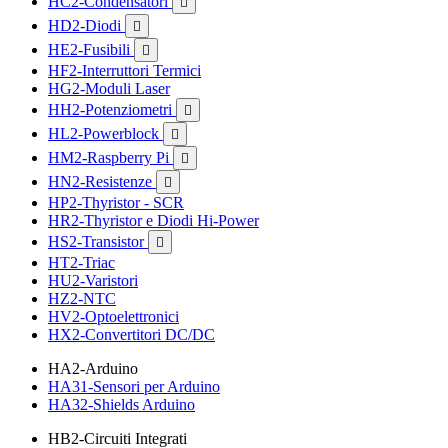
HC2-Condensatori

HD2-Diodi

HE2-Fusibili

HF2-Interruttori Termici
HG2-Moduli Laser
HH2-Potenziometri

HL2-Powerblock

HM2-Raspberry Pi

HN2-Resistenze

HP2-Thyristor - SCR
HR2-Thyristor e Diodi Hi-Power
HS2-Transistor

HT2-Triac
HU2-Varistori
HZ2-NTC
HV2-Optoelettronici
HX2-Convertitori DC/DC
HA2-Arduino
HA31-Sensori per Arduino
HA32-Shields Arduino
HB2-Circuiti Integrati