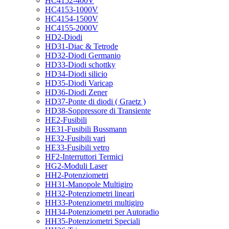
HC4152-400V
HC4153-1000V
HC4154-1500V
HC4155-2000V
HD2-Diodi
HD31-Diac & Tetrode
HD32-Diodi Germanio
HD33-Diodi schottky
HD34-Diodi silicio
HD35-Diodi Varicap
HD36-Diodi Zener
HD37-Ponte di diodi ( Graetz )
HD38-Soppressore di Transiente
HE2-Fusibili
HE31-Fusibili Bussmann
HE32-Fusibili vari
HE33-Fusibili vetro
HF2-Interruttori Termici
HG2-Moduli Laser
HH2-Potenziometri
HH31-Manopole Multigiro
HH32-Potenziometri lineari
HH33-Potenziometri multigiro
HH34-Potenziometri per Autoradio
HH35-Potenziometri Speciali