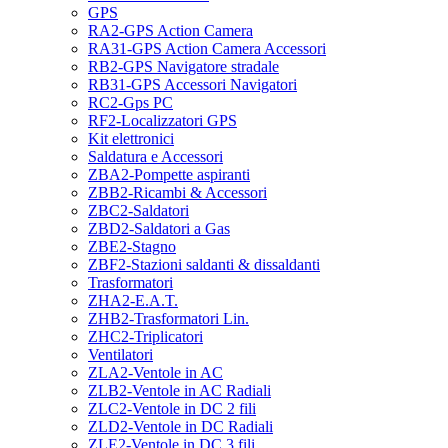
GPS
RA2-GPS Action Camera
RA31-GPS Action Camera Accessori
RB2-GPS Navigatore stradale
RB31-GPS Accessori Navigatori
RC2-Gps PC
RF2-Localizzatori GPS
Kit elettronici
Saldatura e Accessori
ZBA2-Pompette aspiranti
ZBB2-Ricambi & Accessori
ZBC2-Saldatori
ZBD2-Saldatori a Gas
ZBE2-Stagno
ZBF2-Stazioni saldanti & dissaldanti
Trasformatori
ZHA2-E.A.T.
ZHB2-Trasformatori Lin.
ZHC2-Triplicatori
Ventilatori
ZLA2-Ventole in AC
ZLB2-Ventole in AC Radiali
ZLC2-Ventole in DC 2 fili
ZLD2-Ventole in DC Radiali
ZLE2-Ventole in DC 3 fili