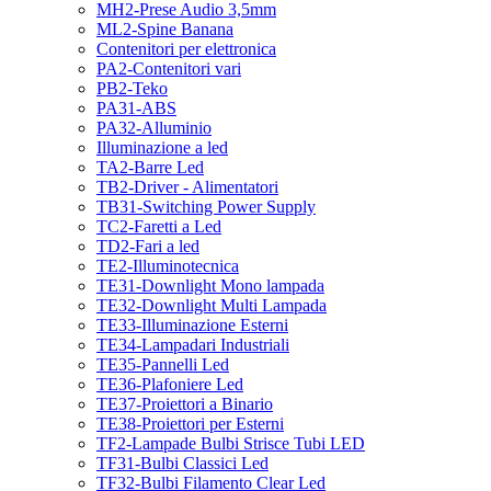
MH2-Prese Audio 3,5mm
ML2-Spine Banana
Contenitori per elettronica
PA2-Contenitori vari
PB2-Teko
PA31-ABS
PA32-Alluminio
Illuminazione a led
TA2-Barre Led
TB2-Driver - Alimentatori
TB31-Switching Power Supply
TC2-Faretti a Led
TD2-Fari a led
TE2-Illuminotecnica
TE31-Downlight Mono lampada
TE32-Downlight Multi Lampada
TE33-Illuminazione Esterni
TE34-Lampadari Industriali
TE35-Pannelli Led
TE36-Plafoniere Led
TE37-Proiettori a Binario
TE38-Proiettori per Esterni
TF2-Lampade Bulbi Strisce Tubi LED
TF31-Bulbi Classici Led
TF32-Bulbi Filamento Clear Led