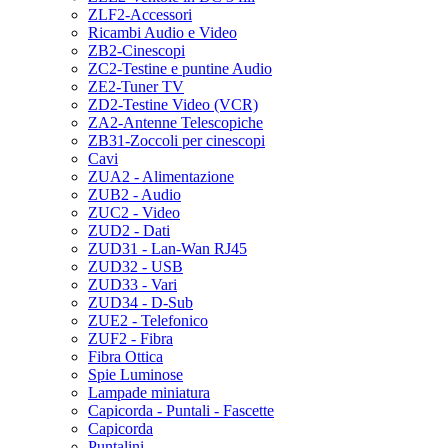
ZLF2-Accessori
Ricambi Audio e Video
ZB2-Cinescopi
ZC2-Testine e puntine Audio
ZE2-Tuner TV
ZD2-Testine Video (VCR)
ZA2-Antenne Telescopiche
ZB31-Zoccoli per cinescopi
Cavi
ZUA2 - Alimentazione
ZUB2 - Audio
ZUC2 - Video
ZUD2 - Dati
ZUD31 - Lan-Wan RJ45
ZUD32 - USB
ZUD33 - Vari
ZUD34 - D-Sub
ZUE2 - Telefonico
ZUF2 - Fibra
Fibra Ottica
Spie Luminose
Lampade miniatura
Capicorda - Puntali - Fascette
Capicorda
Puntalini