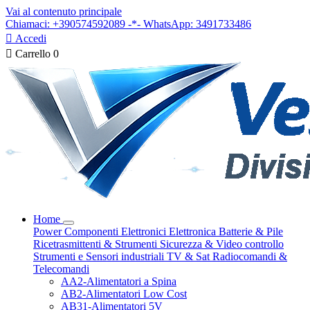
Vai al contenuto principale
Chiamaci: +390574592089 -*- WhatsApp: 3491733486

Accedi

Carrello
0
Home
Power
Componenti Elettronici
Elettronica
Batterie & Pile
Ricetrasmittenti & Strumenti
Sicurezza & Video controllo
Strumenti e Sensori industriali
TV & Sat
Radiocomandi &
Telecomandi
AA2-Alimentatori a Spina
AB2-Alimentatori Low Cost
AB31-Alimentatori 5V