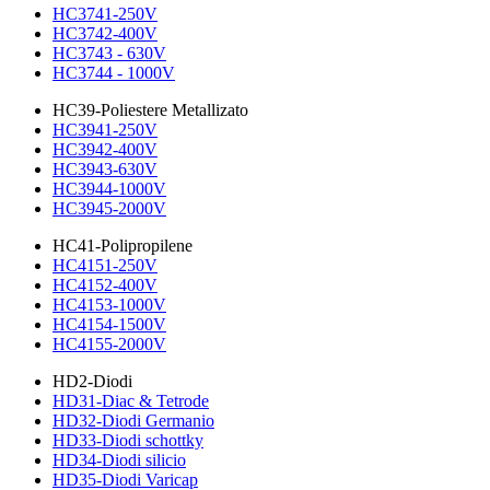
HC3741-250V
HC3742-400V
HC3743 - 630V
HC3744 - 1000V
HC39-Poliestere Metallizato
HC3941-250V
HC3942-400V
HC3943-630V
HC3944-1000V
HC3945-2000V
HC41-Polipropilene
HC4151-250V
HC4152-400V
HC4153-1000V
HC4154-1500V
HC4155-2000V
HD2-Diodi
HD31-Diac & Tetrode
HD32-Diodi Germanio
HD33-Diodi schottky
HD34-Diodi silicio
HD35-Diodi Varicap