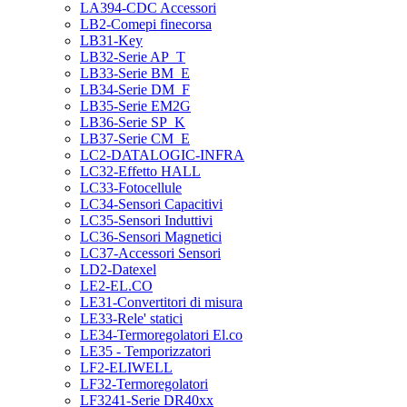
LA394-CDC Accessori
LB2-Comepi finecorsa
LB31-Key
LB32-Serie AP_T
LB33-Serie BM_E
LB34-Serie DM_F
LB35-Serie EM2G
LB36-Serie SP_K
LB37-Serie CM_E
LC2-DATALOGIC-INFRA
LC32-Effetto HALL
LC33-Fotocellule
LC34-Sensori Capacitivi
LC35-Sensori Induttivi
LC36-Sensori Magnetici
LC37-Accessori Sensori
LD2-Datexel
LE2-EL.CO
LE31-Convertitori di misura
LE33-Rele' statici
LE34-Termoregolatori El.co
LE35 - Temporizzatori
LF2-ELIWELL
LF32-Termoregolatori
LF3241-Serie DR40xx