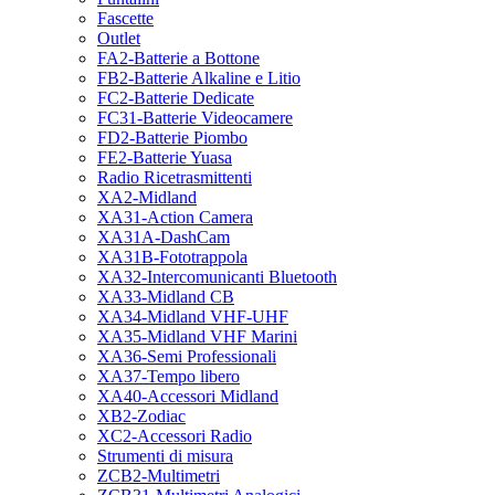
Fascette
Outlet
FA2-Batterie a Bottone
FB2-Batterie Alkaline e Litio
FC2-Batterie Dedicate
FC31-Batterie Videocamere
FD2-Batterie Piombo
FE2-Batterie Yuasa
Radio Ricetrasmittenti
XA2-Midland
XA31-Action Camera
XA31A-DashCam
XA31B-Fototrappola
XA32-Intercomunicanti Bluetooth
XA33-Midland CB
XA34-Midland VHF-UHF
XA35-Midland VHF Marini
XA36-Semi Professionali
XA37-Tempo libero
XA40-Accessori Midland
XB2-Zodiac
XC2-Accessori Radio
Strumenti di misura
ZCB2-Multimetri