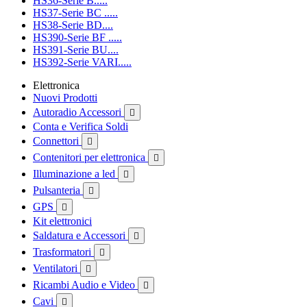
HS36-Serie B.....
HS37-Serie BC .....
HS38-Serie BD....
HS390-Serie BF .....
HS391-Serie BU....
HS392-Serie VARI.....
Elettronica
Nuovi Prodotti
Autoradio Accessori

Conta e Verifica Soldi
Connettori

Contenitori per elettronica

Illuminazione a led

Pulsanteria

GPS

Kit elettronici
Saldatura e Accessori

Trasformatori

Ventilatori

Ricambi Audio e Video

Cavi
