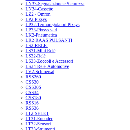
LN33-Segnalazione e Sicurezza
LN34-Cassette
LZ2 - Omron
LP2-Pixsys
LP32-Termoregolatori Pixsys
LP33-Pixsys vari
LK2-Pneumatica
LR2-RAAS PULSANTI
LS2-RELE'
LS31-Mini Relè
LS32-Relè
LS33-Zoccoli e Accessori
LS34-Rele' Automotive
LV2-Schmersal
RSS260
CSS30
CSS30S
CSS34
CSS180
RSS16
RSS36
LT2-SELET
LT31-Encoder
LT32-Sensori
LT33-Strumenti