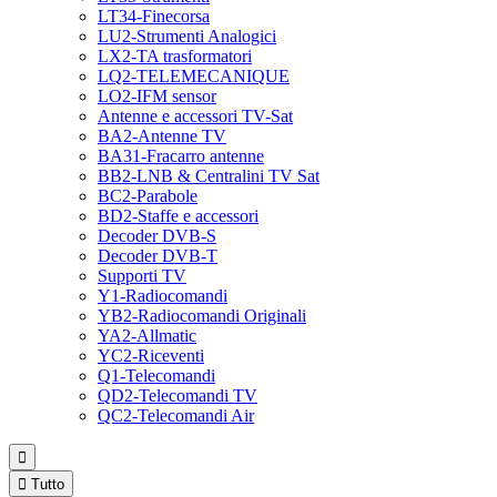
LT34-Finecorsa
LU2-Strumenti Analogici
LX2-TA trasformatori
LQ2-TELEMECANIQUE
LO2-IFM sensor
Antenne e accessori TV-Sat
BA2-Antenne TV
BA31-Fracarro antenne
BB2-LNB & Centralini TV Sat
BC2-Parabole
BD2-Staffe e accessori
Decoder DVB-S
Decoder DVB-T
Supporti TV
Y1-Radiocomandi
YB2-Radiocomandi Originali
YA2-Allmatic
YC2-Riceventi
Q1-Telecomandi
QD2-Telecomandi TV
QC2-Telecomandi Air


Tutto