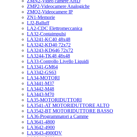
ZMN2-Video camere AHD
ZMP2-Videocamere Analogiche
ZMQ2-Videocamere IP
ZN1-Memorie
LJ2-Balluff
LA2-CDC Elettromeccanica
LA32-Contaimpulsi
LA3241-KC40 48x48
LA3242-KD40 72x72
LA3243-KD646 72x72
LA3244-TK48 48x48
LA33-Controllo Livello Liquidi
LA3341-GM64
LA3342-GS63
LA34-MOTORI
LA3441-M37
LA3442-M48
LA3443-M70
LA35-MOTORIDUTTORI
LA3541-AT MOTORIDUTTORE ALTO
LA3542-BT MOTORIDUTTORE BASSO
LA36-Programmatori a Camme
LA3641-4800
LA3642-4900
LA3643-4900DV