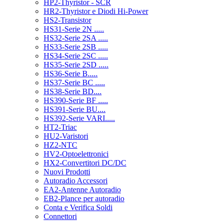
HP2-Thyristor - SCR
HR2-Thyristor e Diodi Hi-Power
HS2-Transistor
HS31-Serie 2N .....
HS32-Serie 2SA .....
HS33-Serie 2SB .....
HS34-Serie 2SC .....
HS35-Serie 2SD .....
HS36-Serie B.....
HS37-Serie BC .....
HS38-Serie BD....
HS390-Serie BF .....
HS391-Serie BU....
HS392-Serie VARI.....
HT2-Triac
HU2-Varistori
HZ2-NTC
HV2-Optoelettronici
HX2-Convertitori DC/DC
Nuovi Prodotti
Autoradio Accessori
EA2-Antenne Autoradio
EB2-Plance per autoradio
Conta e Verifica Soldi
Connettori