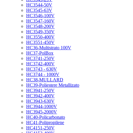
HC3544-50V
HC3545-63V
HC3546-100V
HC3547-160V
HC3548-200V
HC3549-350V
HC3550-400V
HC3551-450V
HC36-Multistrato 100V
HC37-PolBox
HC3741-250V
HC3742-400V
HC3743 - 630V
HC3744 - 1000V
HC38-MULLARD
HC39-Poliestere Metallizato
HC3941-250V
HC3942-400V
HC3943-630V
HC3944-1000V
HC3945-2000V
HC40-Policarbonato
HC41-Polipropilene
HC4151-250V