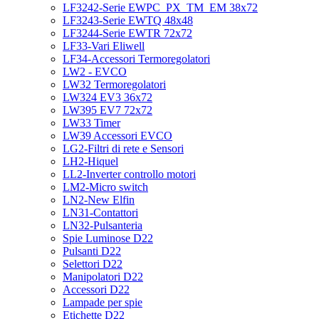
LF3242-Serie EWPC_PX_TM_EM 38x72
LF3243-Serie EWTQ 48x48
LF3244-Serie EWTR 72x72
LF33-Vari Eliwell
LF34-Accessori Termoregolatori
LW2 - EVCO
LW32 Termoregolatori
LW324 EV3 36x72
LW395 EV7 72x72
LW33 Timer
LW39 Accessori EVCO
LG2-Filtri di rete e Sensori
LH2-Hiquel
LL2-Inverter controllo motori
LM2-Micro switch
LN2-New Elfin
LN31-Contattori
LN32-Pulsanteria
Spie Luminose D22
Pulsanti D22
Selettori D22
Manipolatori D22
Accessori D22
Lampade per spie
Etichette D22