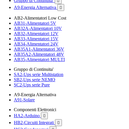
Gruppo di Continuita'

A9-Energia Alternativa

AB2-Alimentatori Low Cost
AB31-Alimentatori 5V
AB32A-Alimentatori 10V
AB32-Alimentatori 12V
AB33-Alimentatori 15V
AB34-Alimentatori 24V
AB35A1-Alimentatori 36V
AB35A2-Alimentatori 48V
AB35-Alimentatori MULTI
Gruppo di Continuita'
SA2-Ups serie Multistation
SB2-Ups serie NEMO
SC2-Ups serie Pure
A9-Energia Alternativa
A91-Solare
Componenti Elettronici
HA2-Arduino

HB2-Circuiti Integrati
