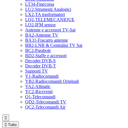
LT34-Finecorsa
LU2-Strumenti Analogici
LX2-TA trasformatori
LQ2-TELEMECANIQUE
LO2-IFM sensor
Antenne e accessori TV-Sat
BA2-Antenne TV
BA31-Fracarro antenne
BB2-LNB & Centralini TV Sat
BC2-Parabole
BD2-Staffe e accessori
Decoder DVB-S
Decoder DVB-T
Supporti TV
Y1-Radiocomandi
YB2-Radiocomandi Originali
YA2-Allmatic
YC2-Riceventi
Q1-Telecomandi
QD2-Telecomandi TV
QC2-Telecomandi Air


Tutto