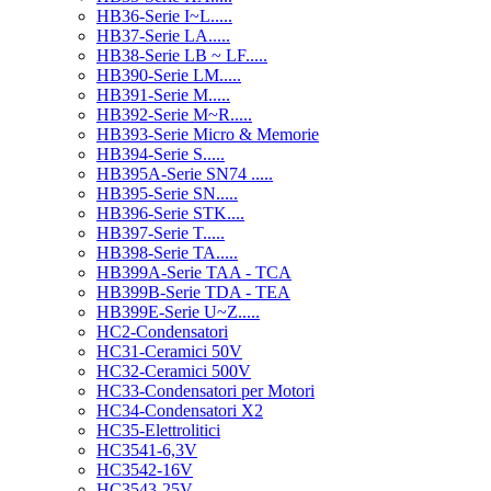
HB36-Serie I~L.....
HB37-Serie LA.....
HB38-Serie LB ~ LF.....
HB390-Serie LM.....
HB391-Serie M.....
HB392-Serie M~R.....
HB393-Serie Micro & Memorie
HB394-Serie S.....
HB395A-Serie SN74 .....
HB395-Serie SN.....
HB396-Serie STK....
HB397-Serie T.....
HB398-Serie TA.....
HB399A-Serie TAA - TCA
HB399B-Serie TDA - TEA
HB399E-Serie U~Z.....
HC2-Condensatori
HC31-Ceramici 50V
HC32-Ceramici 500V
HC33-Condensatori per Motori
HC34-Condensatori X2
HC35-Elettrolitici
HC3541-6,3V
HC3542-16V
HC3543-25V