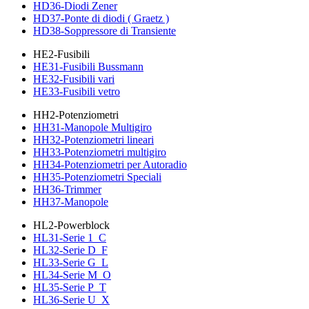
HD36-Diodi Zener
HD37-Ponte di diodi ( Graetz )
HD38-Soppressore di Transiente
HE2-Fusibili
HE31-Fusibili Bussmann
HE32-Fusibili vari
HE33-Fusibili vetro
HH2-Potenziometri
HH31-Manopole Multigiro
HH32-Potenziometri lineari
HH33-Potenziometri multigiro
HH34-Potenziometri per Autoradio
HH35-Potenziometri Speciali
HH36-Trimmer
HH37-Manopole
HL2-Powerblock
HL31-Serie 1_C
HL32-Serie D_F
HL33-Serie G_L
HL34-Serie M_O
HL35-Serie P_T
HL36-Serie U_X