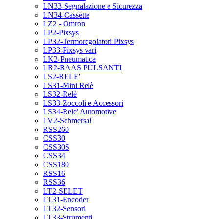
LN33-Segnalazione e Sicurezza
LN34-Cassette
LZ2 - Omron
LP2-Pixsys
LP32-Termoregolatori Pixsys
LP33-Pixsys vari
LK2-Pneumatica
LR2-RAAS PULSANTI
LS2-RELE'
LS31-Mini Relè
LS32-Relè
LS33-Zoccoli e Accessori
LS34-Rele' Automotive
LV2-Schmersal
RSS260
CSS30
CSS30S
CSS34
CSS180
RSS16
RSS36
LT2-SELET
LT31-Encoder
LT32-Sensori
LT33-Strumenti