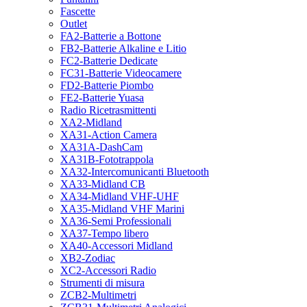
Fascette
Outlet
FA2-Batterie a Bottone
FB2-Batterie Alkaline e Litio
FC2-Batterie Dedicate
FC31-Batterie Videocamere
FD2-Batterie Piombo
FE2-Batterie Yuasa
Radio Ricetrasmittenti
XA2-Midland
XA31-Action Camera
XA31A-DashCam
XA31B-Fototrappola
XA32-Intercomunicanti Bluetooth
XA33-Midland CB
XA34-Midland VHF-UHF
XA35-Midland VHF Marini
XA36-Semi Professionali
XA37-Tempo libero
XA40-Accessori Midland
XB2-Zodiac
XC2-Accessori Radio
Strumenti di misura
ZCB2-Multimetri