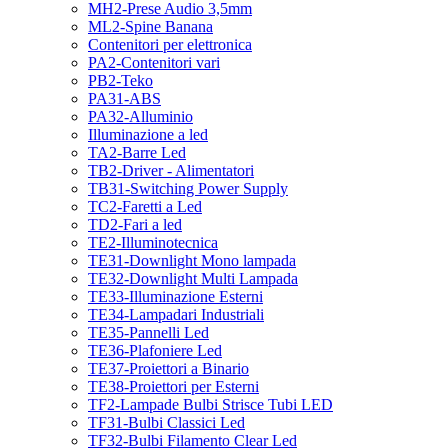
MH2-Prese Audio 3,5mm
ML2-Spine Banana
Contenitori per elettronica
PA2-Contenitori vari
PB2-Teko
PA31-ABS
PA32-Alluminio
Illuminazione a led
TA2-Barre Led
TB2-Driver - Alimentatori
TB31-Switching Power Supply
TC2-Faretti a Led
TD2-Fari a led
TE2-Illuminotecnica
TE31-Downlight Mono lampada
TE32-Downlight Multi Lampada
TE33-Illuminazione Esterni
TE34-Lampadari Industriali
TE35-Pannelli Led
TE36-Plafoniere Led
TE37-Proiettori a Binario
TE38-Proiettori per Esterni
TF2-Lampade Bulbi Strisce Tubi LED
TF31-Bulbi Classici Led
TF32-Bulbi Filamento Clear Led