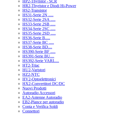
HP2-Thyristor - SCR
HR2-Thyristor e Diodi Hi-Power
HS2-Transistor
HS31-Serie 2N .....
HS32-Serie 2SA .....
HS33-Serie 2SB .....
HS34-Serie 2SC .....
HS35-Serie 2SD .....
HS36-Serie B.....
HS37-Serie BC .....
HS38-Serie BD....
HS390-Serie BF .....
HS391-Serie BU....
HS392-Serie VARI.....
HT2-Triac
HU2-Varistori
HZ2-NTC
HV2-Optoelettronici
HX2-Convertitori DC/DC
Nuovi Prodotti
Autoradio Accessori
EA2-Antenne Autoradio
EB2-Plance per autoradio
Conta e Verifica Soldi
Connettori