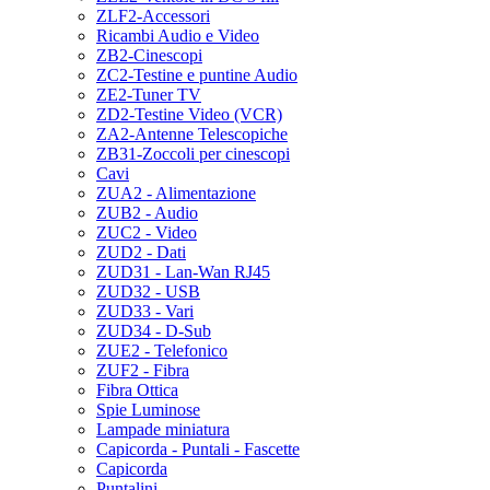
ZLF2-Accessori
Ricambi Audio e Video
ZB2-Cinescopi
ZC2-Testine e puntine Audio
ZE2-Tuner TV
ZD2-Testine Video (VCR)
ZA2-Antenne Telescopiche
ZB31-Zoccoli per cinescopi
Cavi
ZUA2 - Alimentazione
ZUB2 - Audio
ZUC2 - Video
ZUD2 - Dati
ZUD31 - Lan-Wan RJ45
ZUD32 - USB
ZUD33 - Vari
ZUD34 - D-Sub
ZUE2 - Telefonico
ZUF2 - Fibra
Fibra Ottica
Spie Luminose
Lampade miniatura
Capicorda - Puntali - Fascette
Capicorda
Puntalini