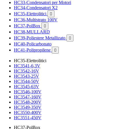
HC33-Condensatori per Motori
HC34-Condensatori X2
HC35-Elettrolitici

HC36-Multistrato 100V
HC37-PolBox

HC38-MULLARD
HC39-Poliestere Metallizato

HC40-Policarbonato
HC41-Polipropilene

HC35-Elettrolitici
HC3541-6,3V
HC3542-16V
HC3543-25V
HC3544-50V
HC3545-63V
HC3546-100V
HC3547-160V
HC3548-200V
HC3549-350V
HC3550-400V
HC3551-450V
HC37-PolBox