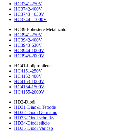
HC3741-250V
HC3742-400V
HC3743 - 630V
HC3744 - 1000V
HC39-Poliestere Metallizato
HC3941-250V
HC3942-400V
HC3943-630V
HC3944-1000V
HC3945-2000V
HC41-Polipropilene
HC4151-250V
HC4152-400V
HC4153-1000V
HC4154-1500V
HC4155-2000V
HD2-Diodi
HD31-Diac & Tetrode
HD32-Diodi Germanio
HD33-Diodi schottky
HD34-Diodi silicio
HD35-Diodi Varicap