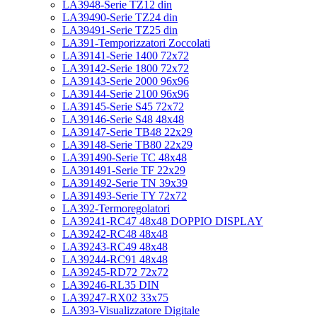
LA3948-Serie TZ12 din
LA39490-Serie TZ24 din
LA39491-Serie TZ25 din
LA391-Temporizzatori Zoccolati
LA39141-Serie 1400 72x72
LA39142-Serie 1800 72x72
LA39143-Serie 2000 96x96
LA39144-Serie 2100 96x96
LA39145-Serie S45 72x72
LA39146-Serie S48 48x48
LA39147-Serie TB48 22x29
LA39148-Serie TB80 22x29
LA391490-Serie TC 48x48
LA391491-Serie TF 22x29
LA391492-Serie TN 39x39
LA391493-Serie TY 72x72
LA392-Termoregolatori
LA39241-RC47 48x48 DOPPIO DISPLAY
LA39242-RC48 48x48
LA39243-RC49 48x48
LA39244-RC91 48x48
LA39245-RD72 72x72
LA39246-RL35 DIN
LA39247-RX02 33x75
LA393-Visualizzatore Digitale