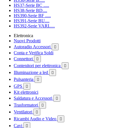
HS36-Serie B.....
HS37-Serie BC .....
HS38-Serie BD....
HS390-Serie BF .....
HS391-Serie BU....
HS392-Serie VARI.....
Elettronica
Nuovi Prodotti
Autoradio Accessori

Conta e Verifica Soldi
Connettori

Contenitori per elettronica

Illuminazione a led

Pulsanteria

GPS

Kit elettronici
Saldatura e Accessori

Trasformatori

Ventilatori

Ricambi Audio e Video

Cavi
