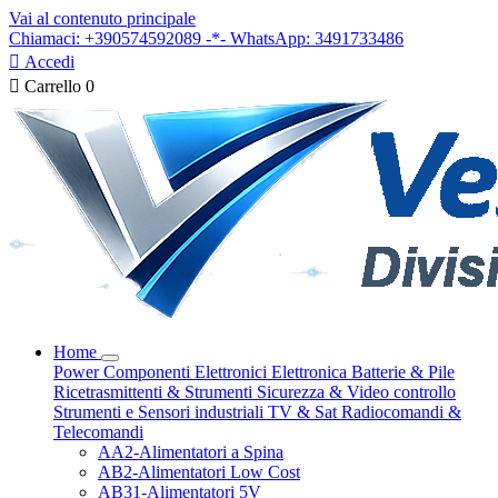
Vai al contenuto principale
Chiamaci: +390574592089 -*- WhatsApp: 3491733486

Accedi

Carrello
0
Home
Power
Componenti Elettronici
Elettronica
Batterie & Pile
Ricetrasmittenti & Strumenti
Sicurezza & Video controllo
Strumenti e Sensori industriali
TV & Sat
Radiocomandi &
Telecomandi
AA2-Alimentatori a Spina
AB2-Alimentatori Low Cost
AB31-Alimentatori 5V