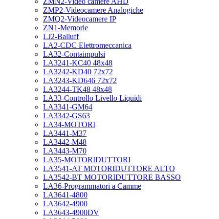
ZMN2-Video camere AHD
ZMP2-Videocamere Analogiche
ZMQ2-Videocamere IP
ZN1-Memorie
LJ2-Balluff
LA2-CDC Elettromeccanica
LA32-Contaimpulsi
LA3241-KC40 48x48
LA3242-KD40 72x72
LA3243-KD646 72x72
LA3244-TK48 48x48
LA33-Controllo Livello Liquidi
LA3341-GM64
LA3342-GS63
LA34-MOTORI
LA3441-M37
LA3442-M48
LA3443-M70
LA35-MOTORIDUTTORI
LA3541-AT MOTORIDUTTORE ALTO
LA3542-BT MOTORIDUTTORE BASSO
LA36-Programmatori a Camme
LA3641-4800
LA3642-4900
LA3643-4900DV