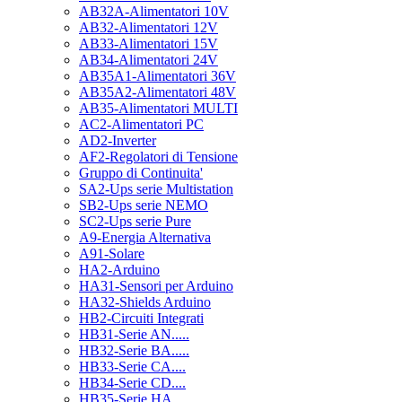
AB32A-Alimentatori 10V
AB32-Alimentatori 12V
AB33-Alimentatori 15V
AB34-Alimentatori 24V
AB35A1-Alimentatori 36V
AB35A2-Alimentatori 48V
AB35-Alimentatori MULTI
AC2-Alimentatori PC
AD2-Inverter
AF2-Regolatori di Tensione
Gruppo di Continuita'
SA2-Ups serie Multistation
SB2-Ups serie NEMO
SC2-Ups serie Pure
A9-Energia Alternativa
A91-Solare
HA2-Arduino
HA31-Sensori per Arduino
HA32-Shields Arduino
HB2-Circuiti Integrati
HB31-Serie AN.....
HB32-Serie BA.....
HB33-Serie CA....
HB34-Serie CD....
HB35-Serie HA.....