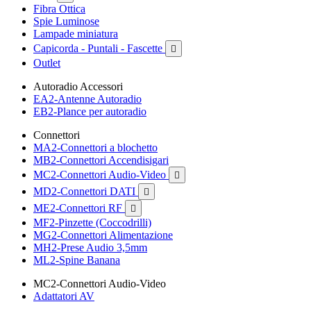
Fibra Ottica
Spie Luminose
Lampade miniatura
Capicorda - Puntali - Fascette

Outlet
Autoradio Accessori
EA2-Antenne Autoradio
EB2-Plance per autoradio
Connettori
MA2-Connettori a blochetto
MB2-Connettori Accendisigari
MC2-Connettori Audio-Video

MD2-Connettori DATI

ME2-Connettori RF

MF2-Pinzette (Coccodrilli)
MG2-Connettori Alimentazione
MH2-Prese Audio 3,5mm
ML2-Spine Banana
MC2-Connettori Audio-Video
Adattatori AV