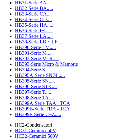
HB31-Serie AN.....
HB32-Serie BA.....
HB33-Serie CA....
HB34-Serie CD....
HB35-Serie HA.....
HB36-Serie I~L.....
HB37-Serie LA.....
HB38-Serie LB ~ LF.....
HB390-Serie LM.....
HB391-Serie M.....
HB392-Serie M~R.....
HB393-Serie Micro & Memorie
HB394-Serie S.....
HB395A-Serie SN74 .....
HB395-Serie SN.....
HB396-Serie STK....
HB397-Serie T.....
HB398-Serie TA.....
HB399A-Serie TAA - TCA
HB399B-Serie TDA - TEA
HB399E-Serie U~Z.....
HC2-Condensatori
HC31-Ceramici 50V
HC32-Ceramici 500V