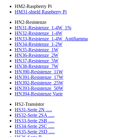
HM2-Raspberry Pi
HM31-shield Raspberry Pi
HN2-Resistenze
HN31-Resistenze_1-4W_1%
HN32-Resistenze_1-4W
HN33-Resistenze_1-4W_Antifiamma
HN34-Resistenze_1-2W
HN35-Resistenze_1W
HN36-Resistenze_2W
HN37-Resistenze_5W
HN38-Resistenze_7W
HN390-Resistenze_11W
HN391-Resistenze_17W
HN392-Resistenze_25W
HN393-Resistenze_50W
HN394-Resistenze Varie
HS2-Transistor
HS31-Serie 2N .....
HS32-Serie 2SA .....
HS33-Serie 2SB .....
HS34-Serie 2SC .....
HS35-Serie 2SD .....