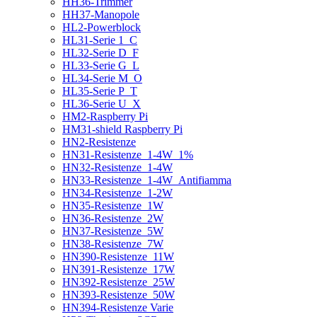
HH36-Trimmer
HH37-Manopole
HL2-Powerblock
HL31-Serie 1_C
HL32-Serie D_F
HL33-Serie G_L
HL34-Serie M_O
HL35-Serie P_T
HL36-Serie U_X
HM2-Raspberry Pi
HM31-shield Raspberry Pi
HN2-Resistenze
HN31-Resistenze_1-4W_1%
HN32-Resistenze_1-4W
HN33-Resistenze_1-4W_Antifiamma
HN34-Resistenze_1-2W
HN35-Resistenze_1W
HN36-Resistenze_2W
HN37-Resistenze_5W
HN38-Resistenze_7W
HN390-Resistenze_11W
HN391-Resistenze_17W
HN392-Resistenze_25W
HN393-Resistenze_50W
HN394-Resistenze Varie