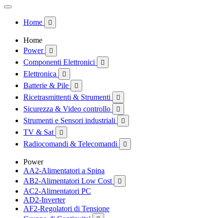
Home

Home
Power

Componenti Elettronici

Elettronica

Batterie & Pile

Ricetrasmittenti & Strumenti

Sicurezza & Video controllo

Strumenti e Sensori industriali

TV & Sat

Radiocomandi & Telecomandi

Power
AA2-Alimentatori a Spina
AB2-Alimentatori Low Cost

AC2-Alimentatori PC
AD2-Inverter
AF2-Regolatori di Tensione