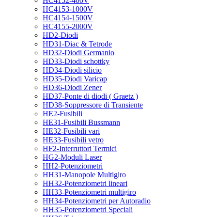
HC4152-400V
HC4153-1000V
HC4154-1500V
HC4155-2000V
HD2-Diodi
HD31-Diac & Tetrode
HD32-Diodi Germanio
HD33-Diodi schottky
HD34-Diodi silicio
HD35-Diodi Varicap
HD36-Diodi Zener
HD37-Ponte di diodi ( Graetz )
HD38-Soppressore di Transiente
HE2-Fusibili
HE31-Fusibili Bussmann
HE32-Fusibili vari
HE33-Fusibili vetro
HF2-Interruttori Termici
HG2-Moduli Laser
HH2-Potenziometri
HH31-Manopole Multigiro
HH32-Potenziometri lineari
HH33-Potenziometri multigiro
HH34-Potenziometri per Autoradio
HH35-Potenziometri Speciali