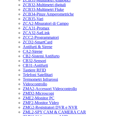
ZCB31-Multimetri Analogici
ZCB32-Multimetri digitali
ZCB33-Multimetri Fluke
ZCB34-Pinze Amperometriche
ZCB35-Vari
ZCA2-Misuratori di Campo
ZCA31-Promax
ZCA32-SatLink
ZCC2-Programmatori
ZCD2-SmartCard
Antifurti & Sirene
CA2-Sirene
CB2-Sistemi Antifurto
CB32-Sensori
CB31-Antifurti
Tastiere RFID
Telefoni Satellitari
Termometri Infrarossi
Videocontrollo
ZMA2-Accessori Videocontrollo
ZMD2-Microscopi
ZME2-Monitor PC
ZMF2-Monitor Video
ZMG2-Registratori DVR e NVR
ZML2-SPY CAM & CAMERA CAR