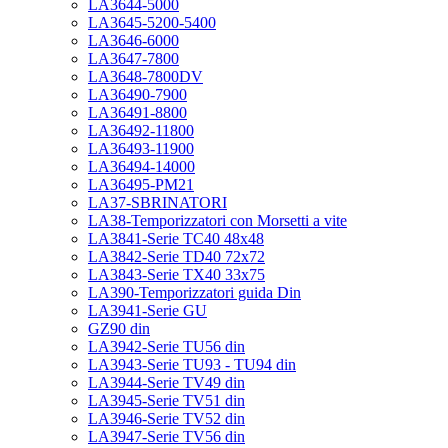
LA3644-5000
LA3645-5200-5400
LA3646-6000
LA3647-7800
LA3648-7800DV
LA36490-7900
LA36491-8800
LA36492-11800
LA36493-11900
LA36494-14000
LA36495-PM21
LA37-SBRINATORI
LA38-Temporizzatori con Morsetti a vite
LA3841-Serie TC40 48x48
LA3842-Serie TD40 72x72
LA3843-Serie TX40 33x75
LA390-Temporizzatori guida Din
LA3941-Serie GU
GZ90 din
LA3942-Serie TU56 din
LA3943-Serie TU93 - TU94 din
LA3944-Serie TV49 din
LA3945-Serie TV51 din
LA3946-Serie TV52 din
LA3947-Serie TV56 din