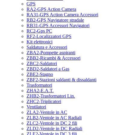
GPS
RA2-GPS Action Camera
RA31-GPS Action Camera Accessori
RB2-GPS Navigatore stradale
RB31-GPS Accessori Navigatori
RC2-Gps PC
RF2-Localizzatori GPS
Kit elettronici
Saldatura e Accessori
ZBA2-Pompette aspiranti
ZBB2-Ricambi & Accessori
ZBC2-Saldatori
ZBD2-Saldatori a Gas
ZBE2-Stagno
ZBF2-Stazioni saldanti & dissaldanti
Trasformatori
ZHA2-E.A.T.
ZHB2-Trasformatori Lin.
ZHC2-Triplicatori
Ventilatori
ZLA2-Ventole in AC
ZLB2-Ventole in AC Radiali
ZLC2-Ventole in DC 2 fili
ZLD2-Ventole in DC Radiali
ZLE2-Ventole in DC 3 fili