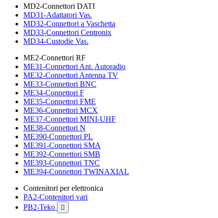
MD2-Connettori DATI
MD31-Adattatori Vas.
MD32-Connettori a Vaschetta
MD33-Connettori Centronix
MD34-Custodie Vas.
ME2-Connettori RF
ME31-Connettori Ant. Autoradio
ME32-Connettori Antenna TV
ME33-Connettori BNC
ME34-Connettori F
ME35-Connettori FME
ME36-Connettori MCX
ME37-Connettori MINI-UHF
ME38-Connettori N
ME390-Connettori PL
ME391-Connettori SMA
ME392-Connettori SMB
ME393-Connettori TNC
ME394-Connettori TWINAXIAL
Contenitori per elettronica
PA2-Contenitori vari
PB2-Teko
