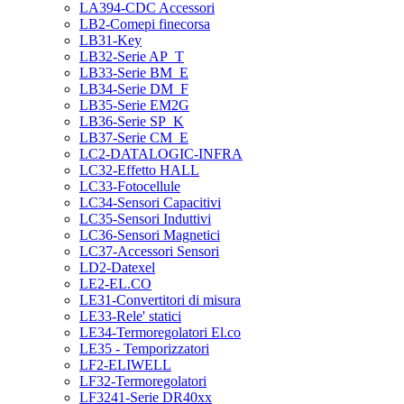
LA394-CDC Accessori
LB2-Comepi finecorsa
LB31-Key
LB32-Serie AP_T
LB33-Serie BM_E
LB34-Serie DM_F
LB35-Serie EM2G
LB36-Serie SP_K
LB37-Serie CM_E
LC2-DATALOGIC-INFRA
LC32-Effetto HALL
LC33-Fotocellule
LC34-Sensori Capacitivi
LC35-Sensori Induttivi
LC36-Sensori Magnetici
LC37-Accessori Sensori
LD2-Datexel
LE2-EL.CO
LE31-Convertitori di misura
LE33-Rele' statici
LE34-Termoregolatori El.co
LE35 - Temporizzatori
LF2-ELIWELL
LF32-Termoregolatori
LF3241-Serie DR40xx