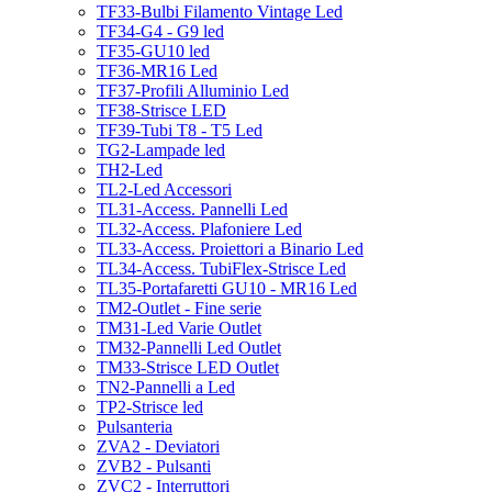
TF33-Bulbi Filamento Vintage Led
TF34-G4 - G9 led
TF35-GU10 led
TF36-MR16 Led
TF37-Profili Alluminio Led
TF38-Strisce LED
TF39-Tubi T8 - T5 Led
TG2-Lampade led
TH2-Led
TL2-Led Accessori
TL31-Access. Pannelli Led
TL32-Access. Plafoniere Led
TL33-Access. Proiettori a Binario Led
TL34-Access. TubiFlex-Strisce Led
TL35-Portafaretti GU10 - MR16 Led
TM2-Outlet - Fine serie
TM31-Led Varie Outlet
TM32-Pannelli Led Outlet
TM33-Strisce LED Outlet
TN2-Pannelli a Led
TP2-Strisce led
Pulsanteria
ZVA2 - Deviatori
ZVB2 - Pulsanti
ZVC2 - Interruttori