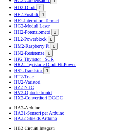
HC2-Condensatori

HD2-Diodi

HE2-Fusibili

HF2-Interruttori Termici
HG2-Moduli Laser
HH2-Potenziometri

HL2-Powerblock

HM2-Raspberry Pi

HN2-Resistenze

HP2-Thyristor - SCR
HR2-Thyristor e Diodi Hi-Power
HS2-Transistor

HT2-Triac
HU2-Varistori
HZ2-NTC
HV2-Optoelettronici
HX2-Convertitori DC/DC
HA2-Arduino
HA31-Sensori per Arduino
HA32-Shields Arduino
HB2-Circuiti Integrati