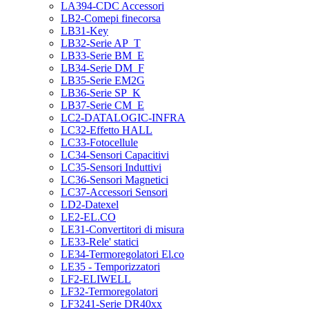
LA394-CDC Accessori
LB2-Comepi finecorsa
LB31-Key
LB32-Serie AP_T
LB33-Serie BM_E
LB34-Serie DM_F
LB35-Serie EM2G
LB36-Serie SP_K
LB37-Serie CM_E
LC2-DATALOGIC-INFRA
LC32-Effetto HALL
LC33-Fotocellule
LC34-Sensori Capacitivi
LC35-Sensori Induttivi
LC36-Sensori Magnetici
LC37-Accessori Sensori
LD2-Datexel
LE2-EL.CO
LE31-Convertitori di misura
LE33-Rele' statici
LE34-Termoregolatori El.co
LE35 - Temporizzatori
LF2-ELIWELL
LF32-Termoregolatori
LF3241-Serie DR40xx