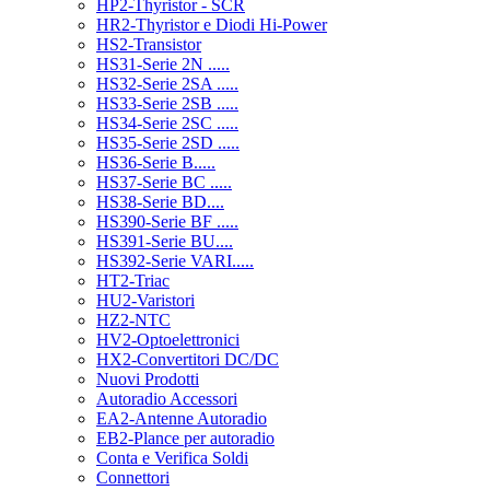
HP2-Thyristor - SCR
HR2-Thyristor e Diodi Hi-Power
HS2-Transistor
HS31-Serie 2N .....
HS32-Serie 2SA .....
HS33-Serie 2SB .....
HS34-Serie 2SC .....
HS35-Serie 2SD .....
HS36-Serie B.....
HS37-Serie BC .....
HS38-Serie BD....
HS390-Serie BF .....
HS391-Serie BU....
HS392-Serie VARI.....
HT2-Triac
HU2-Varistori
HZ2-NTC
HV2-Optoelettronici
HX2-Convertitori DC/DC
Nuovi Prodotti
Autoradio Accessori
EA2-Antenne Autoradio
EB2-Plance per autoradio
Conta e Verifica Soldi
Connettori