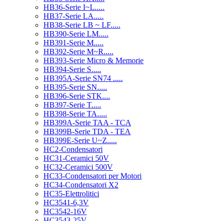
HB36-Serie I~L.....
HB37-Serie LA.....
HB38-Serie LB ~ LF.....
HB390-Serie LM.....
HB391-Serie M.....
HB392-Serie M~R.....
HB393-Serie Micro & Memorie
HB394-Serie S.....
HB395A-Serie SN74 .....
HB395-Serie SN.....
HB396-Serie STK....
HB397-Serie T.....
HB398-Serie TA.....
HB399A-Serie TAA - TCA
HB399B-Serie TDA - TEA
HB399E-Serie U~Z.....
HC2-Condensatori
HC31-Ceramici 50V
HC32-Ceramici 500V
HC33-Condensatori per Motori
HC34-Condensatori X2
HC35-Elettrolitici
HC3541-6,3V
HC3542-16V
HC3543-25V