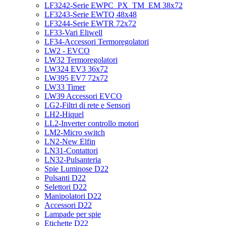
LF3242-Serie EWPC_PX_TM_EM 38x72
LF3243-Serie EWTQ 48x48
LF3244-Serie EWTR 72x72
LF33-Vari Eliwell
LF34-Accessori Termoregolatori
LW2 - EVCO
LW32 Termoregolatori
LW324 EV3 36x72
LW395 EV7 72x72
LW33 Timer
LW39 Accessori EVCO
LG2-Filtri di rete e Sensori
LH2-Hiquel
LL2-Inverter controllo motori
LM2-Micro switch
LN2-New Elfin
LN31-Contattori
LN32-Pulsanteria
Spie Luminose D22
Pulsanti D22
Selettori D22
Manipolatori D22
Accessori D22
Lampade per spie
Etichette D22