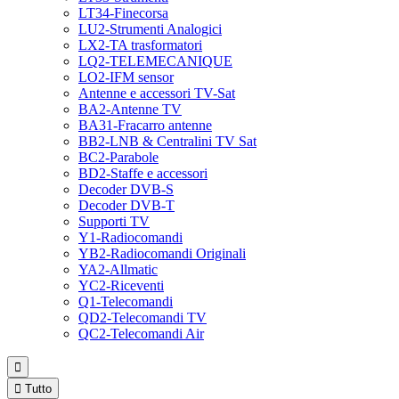
LT34-Finecorsa
LU2-Strumenti Analogici
LX2-TA trasformatori
LQ2-TELEMECANIQUE
LO2-IFM sensor
Antenne e accessori TV-Sat
BA2-Antenne TV
BA31-Fracarro antenne
BB2-LNB & Centralini TV Sat
BC2-Parabole
BD2-Staffe e accessori
Decoder DVB-S
Decoder DVB-T
Supporti TV
Y1-Radiocomandi
YB2-Radiocomandi Originali
YA2-Allmatic
YC2-Riceventi
Q1-Telecomandi
QD2-Telecomandi TV
QC2-Telecomandi Air


Tutto