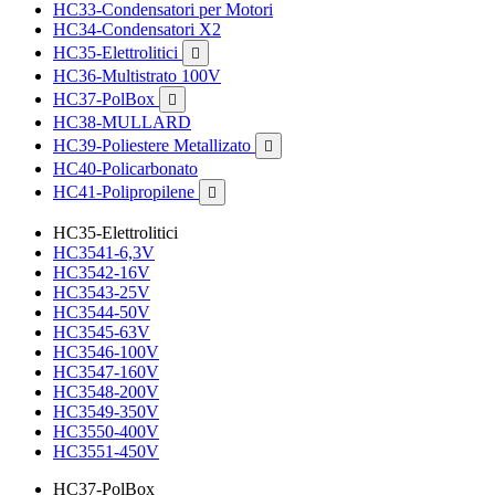
HC33-Condensatori per Motori
HC34-Condensatori X2
HC35-Elettrolitici

HC36-Multistrato 100V
HC37-PolBox

HC38-MULLARD
HC39-Poliestere Metallizato

HC40-Policarbonato
HC41-Polipropilene

HC35-Elettrolitici
HC3541-6,3V
HC3542-16V
HC3543-25V
HC3544-50V
HC3545-63V
HC3546-100V
HC3547-160V
HC3548-200V
HC3549-350V
HC3550-400V
HC3551-450V
HC37-PolBox