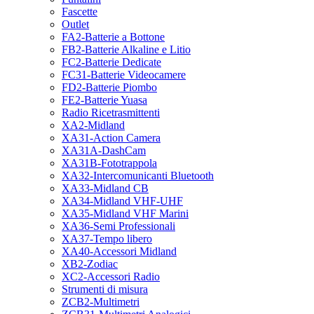
Fascette
Outlet
FA2-Batterie a Bottone
FB2-Batterie Alkaline e Litio
FC2-Batterie Dedicate
FC31-Batterie Videocamere
FD2-Batterie Piombo
FE2-Batterie Yuasa
Radio Ricetrasmittenti
XA2-Midland
XA31-Action Camera
XA31A-DashCam
XA31B-Fototrappola
XA32-Intercomunicanti Bluetooth
XA33-Midland CB
XA34-Midland VHF-UHF
XA35-Midland VHF Marini
XA36-Semi Professionali
XA37-Tempo libero
XA40-Accessori Midland
XB2-Zodiac
XC2-Accessori Radio
Strumenti di misura
ZCB2-Multimetri