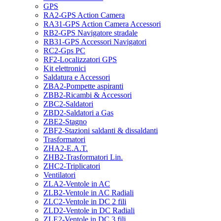
GPS
RA2-GPS Action Camera
RA31-GPS Action Camera Accessori
RB2-GPS Navigatore stradale
RB31-GPS Accessori Navigatori
RC2-Gps PC
RF2-Localizzatori GPS
Kit elettronici
Saldatura e Accessori
ZBA2-Pompette aspiranti
ZBB2-Ricambi & Accessori
ZBC2-Saldatori
ZBD2-Saldatori a Gas
ZBE2-Stagno
ZBF2-Stazioni saldanti & dissaldanti
Trasformatori
ZHA2-E.A.T.
ZHB2-Trasformatori Lin.
ZHC2-Triplicatori
Ventilatori
ZLA2-Ventole in AC
ZLB2-Ventole in AC Radiali
ZLC2-Ventole in DC 2 fili
ZLD2-Ventole in DC Radiali
ZLE2-Ventole in DC 3 fili