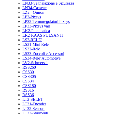
LN33-Segnalazione e Sicurezza
LN34-Cassette
LZ2 - Omron
LP2-Pixsys
LP32-Termoregolatori Pixsys
LP33-Pixsys vari
LK2-Pneumatica
LR2-RAAS PULSANTI
LS2-RELE'
LS31-Mini Relè
LS32-Relè
LS33-Zoccoli e Accessori
LS34-Rele' Automotive
LV2-Schmersal
RSS260
CSS30
CSS30S
CSS34
CSS180
RSS16
RSS36
LT2-SELET
LT31-Encoder
LT32-Sensori
LT33-Strumenti