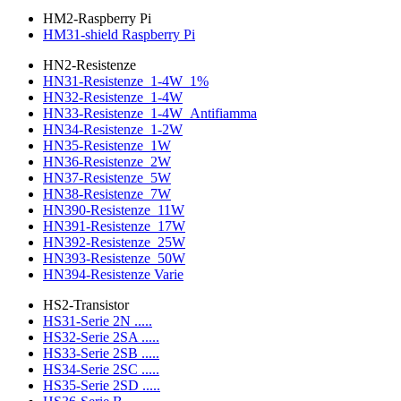
HM2-Raspberry Pi
HM31-shield Raspberry Pi
HN2-Resistenze
HN31-Resistenze_1-4W_1%
HN32-Resistenze_1-4W
HN33-Resistenze_1-4W_Antifiamma
HN34-Resistenze_1-2W
HN35-Resistenze_1W
HN36-Resistenze_2W
HN37-Resistenze_5W
HN38-Resistenze_7W
HN390-Resistenze_11W
HN391-Resistenze_17W
HN392-Resistenze_25W
HN393-Resistenze_50W
HN394-Resistenze Varie
HS2-Transistor
HS31-Serie 2N .....
HS32-Serie 2SA .....
HS33-Serie 2SB .....
HS34-Serie 2SC .....
HS35-Serie 2SD .....