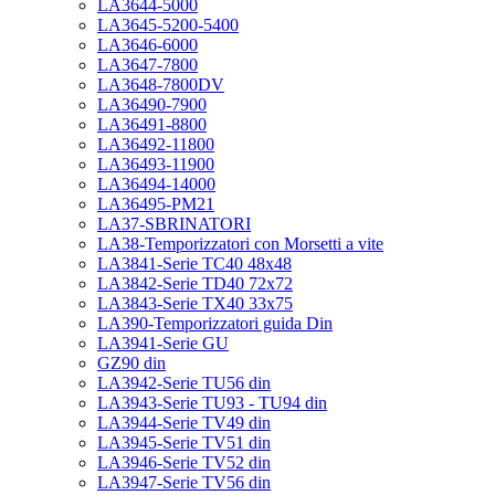
LA3644-5000
LA3645-5200-5400
LA3646-6000
LA3647-7800
LA3648-7800DV
LA36490-7900
LA36491-8800
LA36492-11800
LA36493-11900
LA36494-14000
LA36495-PM21
LA37-SBRINATORI
LA38-Temporizzatori con Morsetti a vite
LA3841-Serie TC40 48x48
LA3842-Serie TD40 72x72
LA3843-Serie TX40 33x75
LA390-Temporizzatori guida Din
LA3941-Serie GU
GZ90 din
LA3942-Serie TU56 din
LA3943-Serie TU93 - TU94 din
LA3944-Serie TV49 din
LA3945-Serie TV51 din
LA3946-Serie TV52 din
LA3947-Serie TV56 din