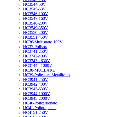
HC3544-50V
HC3545-63V
HC3546-100V
HC3547-160V
HC3548-200V
HC3549-350V
HC3550-400V
HC3551-450V
HC36-Multistrato 100V
HC37-PolBox
HC3741-250V
HC3742-400V
HC3743 - 630V
HC3744 - 1000V
HC38-MULLARD
HC39-Poliestere Metallizato
HC3941-250V
HC3942-400V
HC3943-630V
HC3944-1000V
HC3945-2000V
HC40-Policarbonato
HC41-Polipropilene
HC4151-250V