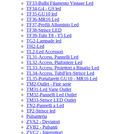
TF33-Bulbi Filamento Vintage Led
TF34-G4 - G9 led
TF35-GU10 led
TF36-MR16 Led
TF37-Profili Alluminio Led
TF38-Strisce LED
TF39-Tubi T8 - T5 Led
TG2-Lampade led
TH2-Led
TL2-Led Accessori
TL31-Access. Pannelli Led
TL32-Access. Plafoniere Led
TL33-Access. Proiettori a Binario Led
TL34-Access. TubiFlex-Strisce Led
TL35-Portafaretti GU10 - MR16 Led
TM2-Outlet - Fine serie
TM31-Led Varie Outlet
TM32-Pannelli Led Outlet
TM33-Strisce LED Outlet
TN2-Pannelli a Led
TP2-Strisce led
Pulsanteria
ZVA2 - Deviatori
ZVB2 - Pulsanti
ZVC2 - Interruttori