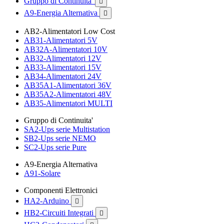
Gruppo di Continuita'

A9-Energia Alternativa

AB2-Alimentatori Low Cost
AB31-Alimentatori 5V
AB32A-Alimentatori 10V
AB32-Alimentatori 12V
AB33-Alimentatori 15V
AB34-Alimentatori 24V
AB35A1-Alimentatori 36V
AB35A2-Alimentatori 48V
AB35-Alimentatori MULTI
Gruppo di Continuita'
SA2-Ups serie Multistation
SB2-Ups serie NEMO
SC2-Ups serie Pure
A9-Energia Alternativa
A91-Solare
Componenti Elettronici
HA2-Arduino

HB2-Circuiti Integrati
