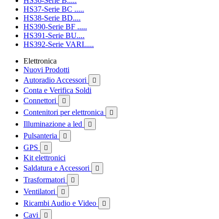
HS36-Serie B.....
HS37-Serie BC .....
HS38-Serie BD....
HS390-Serie BF .....
HS391-Serie BU....
HS392-Serie VARI.....
Elettronica
Nuovi Prodotti
Autoradio Accessori

Conta e Verifica Soldi
Connettori

Contenitori per elettronica

Illuminazione a led

Pulsanteria

GPS

Kit elettronici
Saldatura e Accessori

Trasformatori

Ventilatori

Ricambi Audio e Video

Cavi
