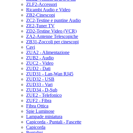
ZLF2-Accessori
Ricambi Audio e Video
ZB2-Cinescopi
ZC2-Testine e puntine Audio
ZE2-Tuner TV
ZD2-Testine Video (VCR)
ZA2-Antenne Telescopiche
ZB31-Zoccoli per cinescopi
Cavi
ZUA2 - Alimentazione
ZUB2 - Audio
ZUC2 - Video
ZUD2 - Dati
ZUD31 - Lan-Wan RJ45
ZUD32 - USB
ZUD33 - Vari
ZUD34 - D-Sub
ZUE2 - Telefonico
ZUF2 - Fibra
Fibra Ottica
Spie Luminose
Lampade miniatura
Capicorda - Puntali - Fascette
Capicorda
Puntalini