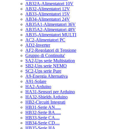
AB32A-Alimentatori 10V
AB32-Alimentatori 12V
AB33-Alimentatori 15V
AB34-Alimentatori 24V
AB35A1-Alimentatori 36V
AB35A2-Alimentatori 48V
AB35-Alimentatori MULTI
AC2-Alimentatori PC
AD2-Inverter
AF2-Regolatori di Tensione
Gruppo di Continuita'
SA2-Ups serie Multistation
SB2-Ups serie NEMO
SC2-Ups serie Pure
A9-Energia Alternativa
A91-Solare
HA2-Arduino
HA31-Sensori per Arduino
HA32-Shields Arduino
HB2-Circuiti Integrati
HB31-Serie AN.....
HB32-Serie BA.....
HB33-Serie CA....
HB34-Serie CD....
HB35-Serie HA.....