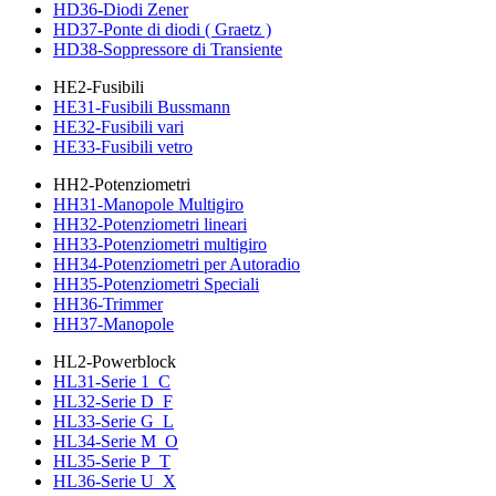
HD36-Diodi Zener
HD37-Ponte di diodi ( Graetz )
HD38-Soppressore di Transiente
HE2-Fusibili
HE31-Fusibili Bussmann
HE32-Fusibili vari
HE33-Fusibili vetro
HH2-Potenziometri
HH31-Manopole Multigiro
HH32-Potenziometri lineari
HH33-Potenziometri multigiro
HH34-Potenziometri per Autoradio
HH35-Potenziometri Speciali
HH36-Trimmer
HH37-Manopole
HL2-Powerblock
HL31-Serie 1_C
HL32-Serie D_F
HL33-Serie G_L
HL34-Serie M_O
HL35-Serie P_T
HL36-Serie U_X