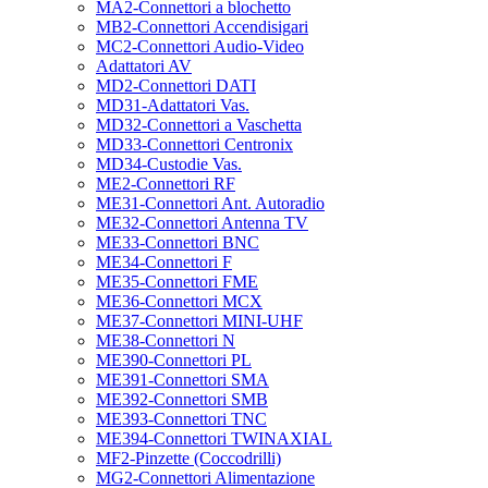
MA2-Connettori a blochetto
MB2-Connettori Accendisigari
MC2-Connettori Audio-Video
Adattatori AV
MD2-Connettori DATI
MD31-Adattatori Vas.
MD32-Connettori a Vaschetta
MD33-Connettori Centronix
MD34-Custodie Vas.
ME2-Connettori RF
ME31-Connettori Ant. Autoradio
ME32-Connettori Antenna TV
ME33-Connettori BNC
ME34-Connettori F
ME35-Connettori FME
ME36-Connettori MCX
ME37-Connettori MINI-UHF
ME38-Connettori N
ME390-Connettori PL
ME391-Connettori SMA
ME392-Connettori SMB
ME393-Connettori TNC
ME394-Connettori TWINAXIAL
MF2-Pinzette (Coccodrilli)
MG2-Connettori Alimentazione