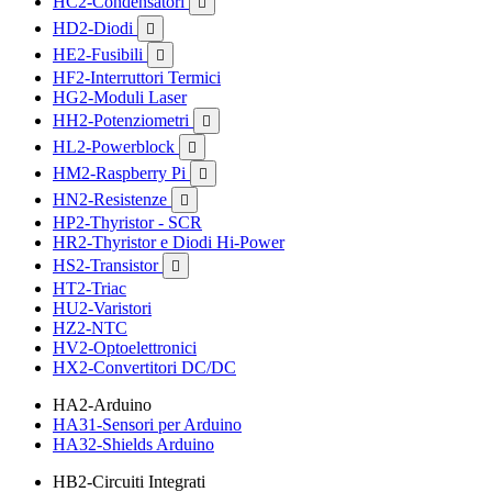
HC2-Condensatori

HD2-Diodi

HE2-Fusibili

HF2-Interruttori Termici
HG2-Moduli Laser
HH2-Potenziometri

HL2-Powerblock

HM2-Raspberry Pi

HN2-Resistenze

HP2-Thyristor - SCR
HR2-Thyristor e Diodi Hi-Power
HS2-Transistor

HT2-Triac
HU2-Varistori
HZ2-NTC
HV2-Optoelettronici
HX2-Convertitori DC/DC
HA2-Arduino
HA31-Sensori per Arduino
HA32-Shields Arduino
HB2-Circuiti Integrati