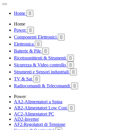
Home

Home
Power

Componenti Elettronici

Elettronica

Batterie & Pile

Ricetrasmittenti & Strumenti

Sicurezza & Video controllo

Strumenti e Sensori industriali

TV & Sat

Radiocomandi & Telecomandi

Power
AA2-Alimentatori a Spina
AB2-Alimentatori Low Cost

AC2-Alimentatori PC
AD2-Inverter
AF2-Regolatori di Tensione