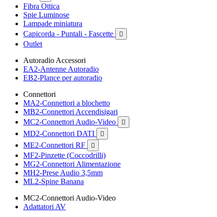
Fibra Ottica
Spie Luminose
Lampade miniatura
Capicorda - Puntali - Fascette

Outlet
Autoradio Accessori
EA2-Antenne Autoradio
EB2-Plance per autoradio
Connettori
MA2-Connettori a blochetto
MB2-Connettori Accendisigari
MC2-Connettori Audio-Video

MD2-Connettori DATI

ME2-Connettori RF

MF2-Pinzette (Coccodrilli)
MG2-Connettori Alimentazione
MH2-Prese Audio 3,5mm
ML2-Spine Banana
MC2-Connettori Audio-Video
Adattatori AV