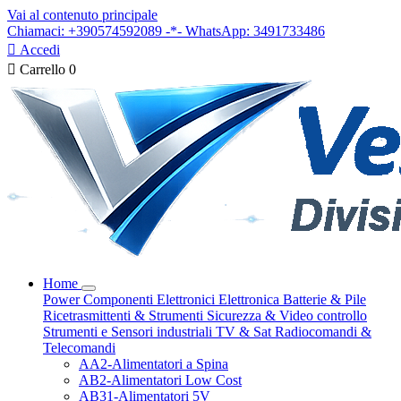
Vai al contenuto principale
Chiamaci: +390574592089 -*- WhatsApp: 3491733486

Accedi

Carrello
0
Home
Power
Componenti Elettronici
Elettronica
Batterie & Pile
Ricetrasmittenti & Strumenti
Sicurezza & Video controllo
Strumenti e Sensori industriali
TV & Sat
Radiocomandi &
Telecomandi
AA2-Alimentatori a Spina
AB2-Alimentatori Low Cost
AB31-Alimentatori 5V