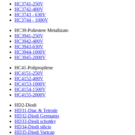
HC3741-250V
HC3742-400V
HC3743 - 630V
HC3744 - 1000V
HC39-Poliestere Metallizato
HC3941-250V
HC3942-400V
HC3943-630V
HC3944-1000V
HC3945-2000V
HC41-Polipropilene
HC4151-250V
HC4152-400V
HC4153-1000V
HC4154-1500V
HC4155-2000V
HD2-Diodi
HD31-Diac & Tetrode
HD32-Diodi Germanio
HD33-Diodi schottky
HD34-Diodi silicio
HD35-Diodi Varicap