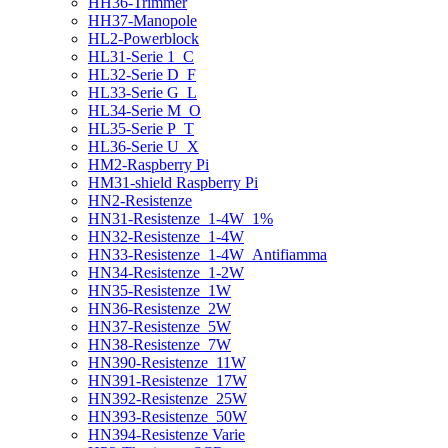
HH36-Trimmer
HH37-Manopole
HL2-Powerblock
HL31-Serie 1_C
HL32-Serie D_F
HL33-Serie G_L
HL34-Serie M_O
HL35-Serie P_T
HL36-Serie U_X
HM2-Raspberry Pi
HM31-shield Raspberry Pi
HN2-Resistenze
HN31-Resistenze_1-4W_1%
HN32-Resistenze_1-4W
HN33-Resistenze_1-4W_Antifiamma
HN34-Resistenze_1-2W
HN35-Resistenze_1W
HN36-Resistenze_2W
HN37-Resistenze_5W
HN38-Resistenze_7W
HN390-Resistenze_11W
HN391-Resistenze_17W
HN392-Resistenze_25W
HN393-Resistenze_50W
HN394-Resistenze Varie