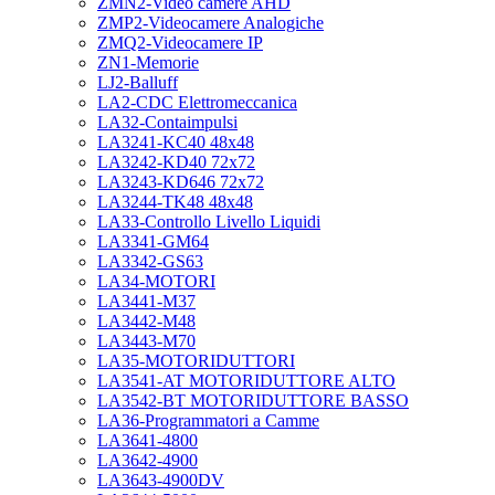
ZMN2-Video camere AHD
ZMP2-Videocamere Analogiche
ZMQ2-Videocamere IP
ZN1-Memorie
LJ2-Balluff
LA2-CDC Elettromeccanica
LA32-Contaimpulsi
LA3241-KC40 48x48
LA3242-KD40 72x72
LA3243-KD646 72x72
LA3244-TK48 48x48
LA33-Controllo Livello Liquidi
LA3341-GM64
LA3342-GS63
LA34-MOTORI
LA3441-M37
LA3442-M48
LA3443-M70
LA35-MOTORIDUTTORI
LA3541-AT MOTORIDUTTORE ALTO
LA3542-BT MOTORIDUTTORE BASSO
LA36-Programmatori a Camme
LA3641-4800
LA3642-4900
LA3643-4900DV