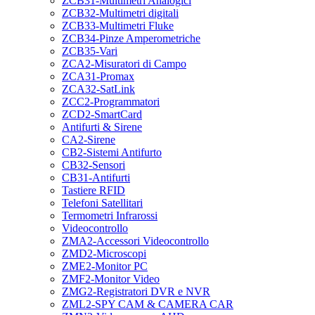
ZCB31-Multimetri Analogici
ZCB32-Multimetri digitali
ZCB33-Multimetri Fluke
ZCB34-Pinze Amperometriche
ZCB35-Vari
ZCA2-Misuratori di Campo
ZCA31-Promax
ZCA32-SatLink
ZCC2-Programmatori
ZCD2-SmartCard
Antifurti & Sirene
CA2-Sirene
CB2-Sistemi Antifurto
CB32-Sensori
CB31-Antifurti
Tastiere RFID
Telefoni Satellitari
Termometri Infrarossi
Videocontrollo
ZMA2-Accessori Videocontrollo
ZMD2-Microscopi
ZME2-Monitor PC
ZMF2-Monitor Video
ZMG2-Registratori DVR e NVR
ZML2-SPY CAM & CAMERA CAR