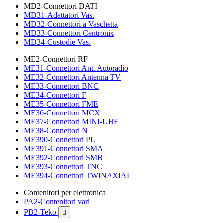
MD2-Connettori DATI
MD31-Adattatori Vas.
MD32-Connettori a Vaschetta
MD33-Connettori Centronix
MD34-Custodie Vas.
ME2-Connettori RF
ME31-Connettori Ant. Autoradio
ME32-Connettori Antenna TV
ME33-Connettori BNC
ME34-Connettori F
ME35-Connettori FME
ME36-Connettori MCX
ME37-Connettori MINI-UHF
ME38-Connettori N
ME390-Connettori PL
ME391-Connettori SMA
ME392-Connettori SMB
ME393-Connettori TNC
ME394-Connettori TWINAXIAL
Contenitori per elettronica
PA2-Contenitori vari
PB2-Teko
