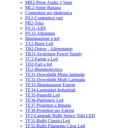
MH2-Prese Audio 3,5mm
ML2-Spine Banana
Contenitori per elettronica
PA2-Contenitori vari
PB2-Teko
PA31-ABS
PA32-Alluminio
Illuminazione a led
TA2-Barre Led
TB2-Driver - Alimentatori
TB31-Switching Power Supply
TC2-Faretti a Led
TD2-Fari a led
TE2-Illuminotecnica
TE31-Downlight Mono lampada
TE32-Downlight Multi Lampada
TE33-Illuminazione Esterni
TE34-Lampadari Industriali
TE35-Pannelli Led
TE36-Plafoniere Led
TE37-Proiettori a Binario
TE38-Proiettori per Esterni
TF2-Lampade Bulbi Strisce Tubi LED
TF31-Bulbi Classici Led
TF32-Bulbi Filamento Clear Led