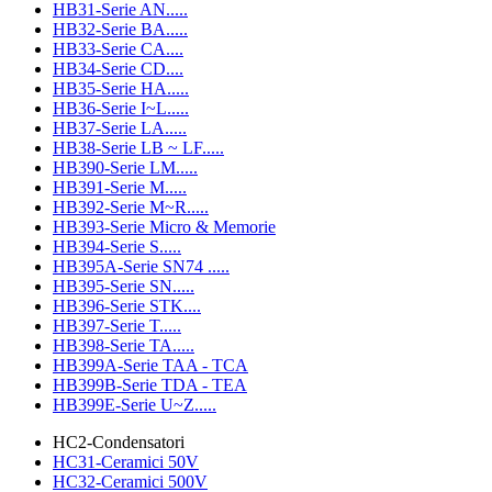
HB31-Serie AN.....
HB32-Serie BA.....
HB33-Serie CA....
HB34-Serie CD....
HB35-Serie HA.....
HB36-Serie I~L.....
HB37-Serie LA.....
HB38-Serie LB ~ LF.....
HB390-Serie LM.....
HB391-Serie M.....
HB392-Serie M~R.....
HB393-Serie Micro & Memorie
HB394-Serie S.....
HB395A-Serie SN74 .....
HB395-Serie SN.....
HB396-Serie STK....
HB397-Serie T.....
HB398-Serie TA.....
HB399A-Serie TAA - TCA
HB399B-Serie TDA - TEA
HB399E-Serie U~Z.....
HC2-Condensatori
HC31-Ceramici 50V
HC32-Ceramici 500V