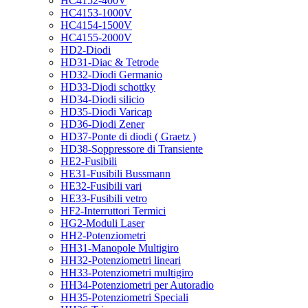
HC4152-400V
HC4153-1000V
HC4154-1500V
HC4155-2000V
HD2-Diodi
HD31-Diac & Tetrode
HD32-Diodi Germanio
HD33-Diodi schottky
HD34-Diodi silicio
HD35-Diodi Varicap
HD36-Diodi Zener
HD37-Ponte di diodi ( Graetz )
HD38-Soppressore di Transiente
HE2-Fusibili
HE31-Fusibili Bussmann
HE32-Fusibili vari
HE33-Fusibili vetro
HF2-Interruttori Termici
HG2-Moduli Laser
HH2-Potenziometri
HH31-Manopole Multigiro
HH32-Potenziometri lineari
HH33-Potenziometri multigiro
HH34-Potenziometri per Autoradio
HH35-Potenziometri Speciali