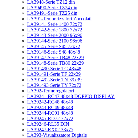
LA3948-Serie TZ12 din
LA39490-Serie TZ24 din
LA39491-Serie TZ25 din
LA391-Temporizzatori Zoccolati
LA39141-Serie 1400 72x72
LA39142-Serie 1800 72x72
LA39143-Serie 2000 96x96
LA39144-Serie 2100 96x96
LA39145-Serie S45 72x72
LA39146-Serie S48 48x48
LA39147-Serie TB48 22x29
LA39148-Serie TB80 22x29
LA391490-Serie TC 48x48
LA391491-Serie TF 22x29
LA391492-Serie TN 39x39
LA391493-Serie TY 72x72
LA392-Termoregolatori
LA39241-RC47 48x48 DOPPIO DISPLAY
LA39242-RC48 48x48
LA39243-RC49 48x48
LA39244-RC91 48x48
LA39245-RD72 72x72
LA39246-RL35 DIN
LA39247-RX02 33x75
LA393-Visualizzatore Digitale