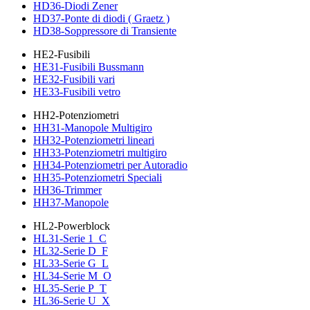
HD36-Diodi Zener
HD37-Ponte di diodi ( Graetz )
HD38-Soppressore di Transiente
HE2-Fusibili
HE31-Fusibili Bussmann
HE32-Fusibili vari
HE33-Fusibili vetro
HH2-Potenziometri
HH31-Manopole Multigiro
HH32-Potenziometri lineari
HH33-Potenziometri multigiro
HH34-Potenziometri per Autoradio
HH35-Potenziometri Speciali
HH36-Trimmer
HH37-Manopole
HL2-Powerblock
HL31-Serie 1_C
HL32-Serie D_F
HL33-Serie G_L
HL34-Serie M_O
HL35-Serie P_T
HL36-Serie U_X