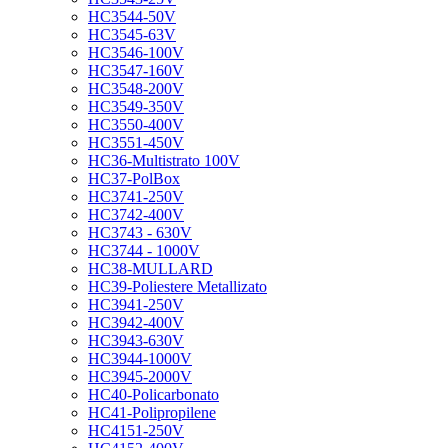
HC3544-50V
HC3545-63V
HC3546-100V
HC3547-160V
HC3548-200V
HC3549-350V
HC3550-400V
HC3551-450V
HC36-Multistrato 100V
HC37-PolBox
HC3741-250V
HC3742-400V
HC3743 - 630V
HC3744 - 1000V
HC38-MULLARD
HC39-Poliestere Metallizato
HC3941-250V
HC3942-400V
HC3943-630V
HC3944-1000V
HC3945-2000V
HC40-Policarbonato
HC41-Polipropilene
HC4151-250V