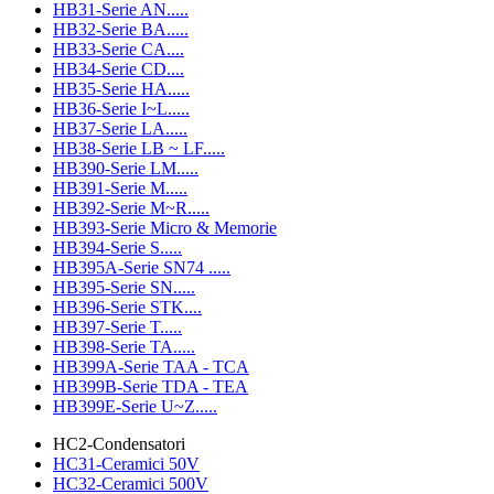
HB31-Serie AN.....
HB32-Serie BA.....
HB33-Serie CA....
HB34-Serie CD....
HB35-Serie HA.....
HB36-Serie I~L.....
HB37-Serie LA.....
HB38-Serie LB ~ LF.....
HB390-Serie LM.....
HB391-Serie M.....
HB392-Serie M~R.....
HB393-Serie Micro & Memorie
HB394-Serie S.....
HB395A-Serie SN74 .....
HB395-Serie SN.....
HB396-Serie STK....
HB397-Serie T.....
HB398-Serie TA.....
HB399A-Serie TAA - TCA
HB399B-Serie TDA - TEA
HB399E-Serie U~Z.....
HC2-Condensatori
HC31-Ceramici 50V
HC32-Ceramici 500V