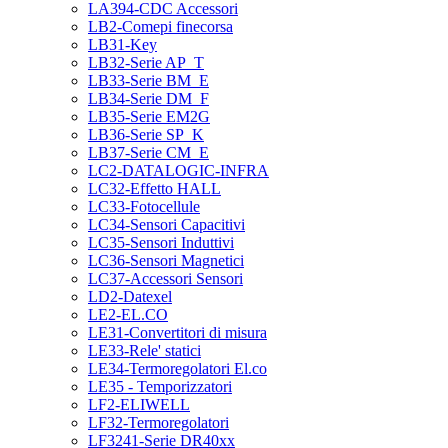
LA394-CDC Accessori
LB2-Comepi finecorsa
LB31-Key
LB32-Serie AP_T
LB33-Serie BM_E
LB34-Serie DM_F
LB35-Serie EM2G
LB36-Serie SP_K
LB37-Serie CM_E
LC2-DATALOGIC-INFRA
LC32-Effetto HALL
LC33-Fotocellule
LC34-Sensori Capacitivi
LC35-Sensori Induttivi
LC36-Sensori Magnetici
LC37-Accessori Sensori
LD2-Datexel
LE2-EL.CO
LE31-Convertitori di misura
LE33-Rele' statici
LE34-Termoregolatori El.co
LE35 - Temporizzatori
LF2-ELIWELL
LF32-Termoregolatori
LF3241-Serie DR40xx