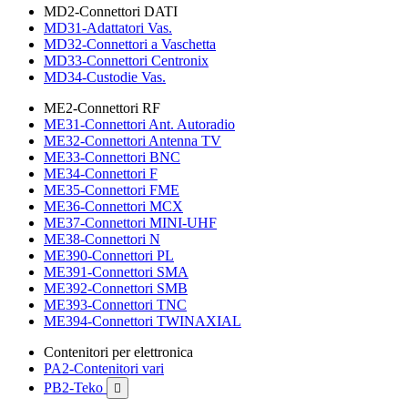
MD2-Connettori DATI
MD31-Adattatori Vas.
MD32-Connettori a Vaschetta
MD33-Connettori Centronix
MD34-Custodie Vas.
ME2-Connettori RF
ME31-Connettori Ant. Autoradio
ME32-Connettori Antenna TV
ME33-Connettori BNC
ME34-Connettori F
ME35-Connettori FME
ME36-Connettori MCX
ME37-Connettori MINI-UHF
ME38-Connettori N
ME390-Connettori PL
ME391-Connettori SMA
ME392-Connettori SMB
ME393-Connettori TNC
ME394-Connettori TWINAXIAL
Contenitori per elettronica
PA2-Contenitori vari
PB2-Teko
