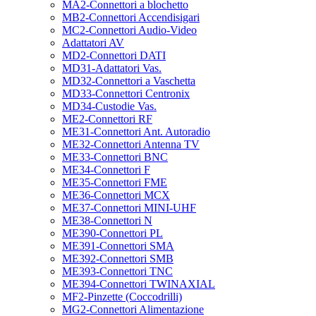
MA2-Connettori a blochetto
MB2-Connettori Accendisigari
MC2-Connettori Audio-Video
Adattatori AV
MD2-Connettori DATI
MD31-Adattatori Vas.
MD32-Connettori a Vaschetta
MD33-Connettori Centronix
MD34-Custodie Vas.
ME2-Connettori RF
ME31-Connettori Ant. Autoradio
ME32-Connettori Antenna TV
ME33-Connettori BNC
ME34-Connettori F
ME35-Connettori FME
ME36-Connettori MCX
ME37-Connettori MINI-UHF
ME38-Connettori N
ME390-Connettori PL
ME391-Connettori SMA
ME392-Connettori SMB
ME393-Connettori TNC
ME394-Connettori TWINAXIAL
MF2-Pinzette (Coccodrilli)
MG2-Connettori Alimentazione