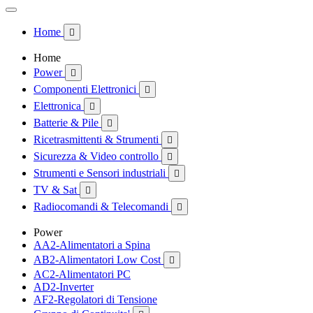
Home

Home
Power

Componenti Elettronici

Elettronica

Batterie & Pile

Ricetrasmittenti & Strumenti

Sicurezza & Video controllo

Strumenti e Sensori industriali

TV & Sat

Radiocomandi & Telecomandi

Power
AA2-Alimentatori a Spina
AB2-Alimentatori Low Cost

AC2-Alimentatori PC
AD2-Inverter
AF2-Regolatori di Tensione