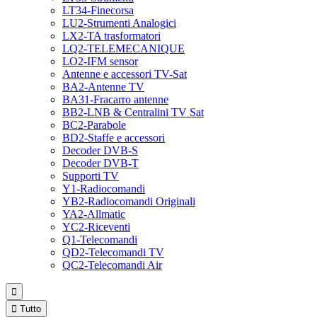
LT34-Finecorsa
LU2-Strumenti Analogici
LX2-TA trasformatori
LQ2-TELEMECANIQUE
LO2-IFM sensor
Antenne e accessori TV-Sat
BA2-Antenne TV
BA31-Fracarro antenne
BB2-LNB & Centralini TV Sat
BC2-Parabole
BD2-Staffe e accessori
Decoder DVB-S
Decoder DVB-T
Supporti TV
Y1-Radiocomandi
YB2-Radiocomandi Originali
YA2-Allmatic
YC2-Riceventi
Q1-Telecomandi
QD2-Telecomandi TV
QC2-Telecomandi Air


Tutto