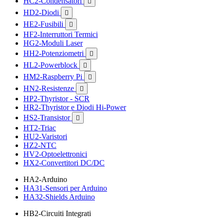
HC2-Condensatori

HD2-Diodi

HE2-Fusibili

HF2-Interruttori Termici
HG2-Moduli Laser
HH2-Potenziometri

HL2-Powerblock

HM2-Raspberry Pi

HN2-Resistenze

HP2-Thyristor - SCR
HR2-Thyristor e Diodi Hi-Power
HS2-Transistor

HT2-Triac
HU2-Varistori
HZ2-NTC
HV2-Optoelettronici
HX2-Convertitori DC/DC
HA2-Arduino
HA31-Sensori per Arduino
HA32-Shields Arduino
HB2-Circuiti Integrati