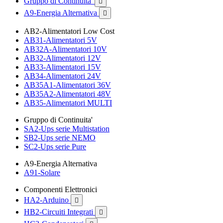
Gruppo di Continuita'

A9-Energia Alternativa

AB2-Alimentatori Low Cost
AB31-Alimentatori 5V
AB32A-Alimentatori 10V
AB32-Alimentatori 12V
AB33-Alimentatori 15V
AB34-Alimentatori 24V
AB35A1-Alimentatori 36V
AB35A2-Alimentatori 48V
AB35-Alimentatori MULTI
Gruppo di Continuita'
SA2-Ups serie Multistation
SB2-Ups serie NEMO
SC2-Ups serie Pure
A9-Energia Alternativa
A91-Solare
Componenti Elettronici
HA2-Arduino

HB2-Circuiti Integrati
