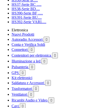
HS36-Serie B.....
HS37-Serie BC .....
HS38-Serie BD....
HS390-Serie BF .....
HS391-Serie BU....
HS392-Serie VARI.....
Elettronica
Nuovi Prodotti
Autoradio Accessori

Conta e Verifica Soldi
Connettori

Contenitori per elettronica

Illuminazione a led

Pulsanteria

GPS

Kit elettronici
Saldatura e Accessori

Trasformatori

Ventilatori

Ricambi Audio e Video

Cavi
