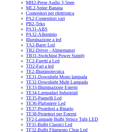
MH2-Prese Audio 3,5mm
ML2-Spine Banana
Contenitori per elettronica
PA2-Contenitori vari
PB2-Teko
PA31-ABS
PA32-Alluminio
Illuminazione a led
TA2-Barre Led
TB2-Driver - Alimentatori
TB31-Switching Power Supply
TC2-Faretti a Led
TD2-Fari a led
TE2-Illuminotecnica
TE31-Downlight Mono lampada
TE32-Downlight Multi Lampada
TE33-Illuminazione Esterni
TE34-Lampadari Industriali
TE35-Pannelli Led
TE36-Plafoniere Led
TE37-Proiettori a Binario
TE38-Proiettori per Esterni
TF2-Lampade Bulbi Strisce Tubi LED
TF31-Bulbi Classici Led
TF32-Bulbi Filamento Clear Led