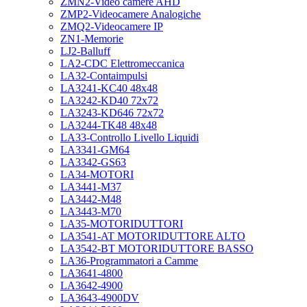
ZMN2-Video camere AHD
ZMP2-Videocamere Analogiche
ZMQ2-Videocamere IP
ZN1-Memorie
LJ2-Balluff
LA2-CDC Elettromeccanica
LA32-Contaimpulsi
LA3241-KC40 48x48
LA3242-KD40 72x72
LA3243-KD646 72x72
LA3244-TK48 48x48
LA33-Controllo Livello Liquidi
LA3341-GM64
LA3342-GS63
LA34-MOTORI
LA3441-M37
LA3442-M48
LA3443-M70
LA35-MOTORIDUTTORI
LA3541-AT MOTORIDUTTORE ALTO
LA3542-BT MOTORIDUTTORE BASSO
LA36-Programmatori a Camme
LA3641-4800
LA3642-4900
LA3643-4900DV