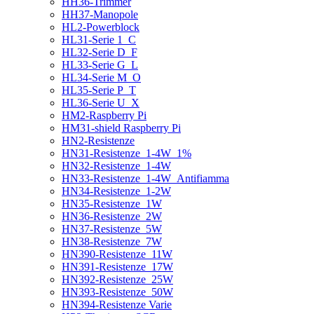
HH36-Trimmer
HH37-Manopole
HL2-Powerblock
HL31-Serie 1_C
HL32-Serie D_F
HL33-Serie G_L
HL34-Serie M_O
HL35-Serie P_T
HL36-Serie U_X
HM2-Raspberry Pi
HM31-shield Raspberry Pi
HN2-Resistenze
HN31-Resistenze_1-4W_1%
HN32-Resistenze_1-4W
HN33-Resistenze_1-4W_Antifiamma
HN34-Resistenze_1-2W
HN35-Resistenze_1W
HN36-Resistenze_2W
HN37-Resistenze_5W
HN38-Resistenze_7W
HN390-Resistenze_11W
HN391-Resistenze_17W
HN392-Resistenze_25W
HN393-Resistenze_50W
HN394-Resistenze Varie