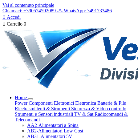
Vai al contenuto principale
Chiamaci: +390574592089 -*- WhatsApp: 3491733486

Accedi

Carrello
0
Home
Power
Componenti Elettronici
Elettronica
Batterie & Pile
Ricetrasmittenti & Strumenti
Sicurezza & Video controllo
Strumenti e Sensori industriali
TV & Sat
Radiocomandi &
Telecomandi
AA2-Alimentatori a Spina
AB2-Alimentatori Low Cost
AB31-Alimentatori 5V