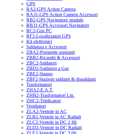
GPS
RA2-GPS Action Camera
RA31-GPS Action Camera Accessori
RB2-GPS Navigatore stradale
RB31-GPS Accessori Navigatori
RC2-Gps PC
RF2-Localizzatori GPS
Kit elettronici
Saldatura e Accessori
ZBA2-Pompette aspiranti
ZBB2-Ricambi & Accessori
ZBC2-Saldatori
ZBD2-Saldatori a Gas
ZBE2-Stagno
ZBF2-Stazioni saldanti & dissaldanti
Trasformatori
ZHA2-E.A.T.
ZHB2-Trasformatori Lin.
ZHC2-Triplicatori
Ventilatori
ZLA2-Ventole in AC
ZLB2-Ventole in AC Radiali
ZLC2-Ventole in DC 2 fili
ZLD2-Ventole in DC Radiali
ZLE2-Ventole in DC 3 fili