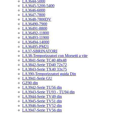
LA3644-5000
LA3645-5200-5400
LA3646-6000
LA3647-7800
LA3648-7800DV
LA36490-7900
LA36491-8800
LA36492-11800
LA36493-11900
LA36494-14000
LA36495-PM21
LA37-SBRINATORI
LA38-Temporizzatori con Morsetti a vite
LA3841-Serie TC40 48x48
LA3842-Serie TD40 72x72
LA3843-Serie TX40 33x75
LA390-Temporizzatori guida Din
LA3941-Serie GU
GZ90 din
LA3942-Serie TU56 din
LA3943-Serie TU93 - TU94 din
LA3944-Serie TV49 din
LA3945-Serie TV51 din
LA3946-Serie TV52 din
LA3947-Serie TV56 din