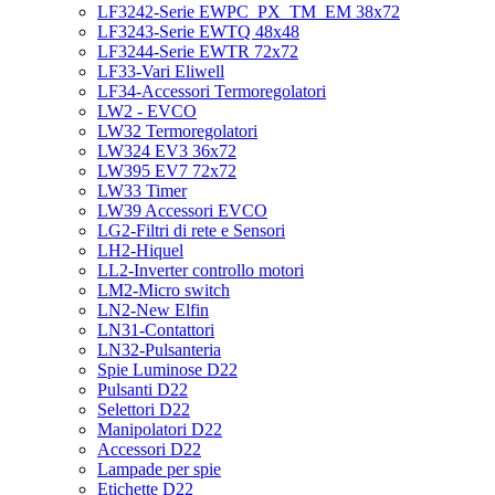
LF3242-Serie EWPC_PX_TM_EM 38x72
LF3243-Serie EWTQ 48x48
LF3244-Serie EWTR 72x72
LF33-Vari Eliwell
LF34-Accessori Termoregolatori
LW2 - EVCO
LW32 Termoregolatori
LW324 EV3 36x72
LW395 EV7 72x72
LW33 Timer
LW39 Accessori EVCO
LG2-Filtri di rete e Sensori
LH2-Hiquel
LL2-Inverter controllo motori
LM2-Micro switch
LN2-New Elfin
LN31-Contattori
LN32-Pulsanteria
Spie Luminose D22
Pulsanti D22
Selettori D22
Manipolatori D22
Accessori D22
Lampade per spie
Etichette D22