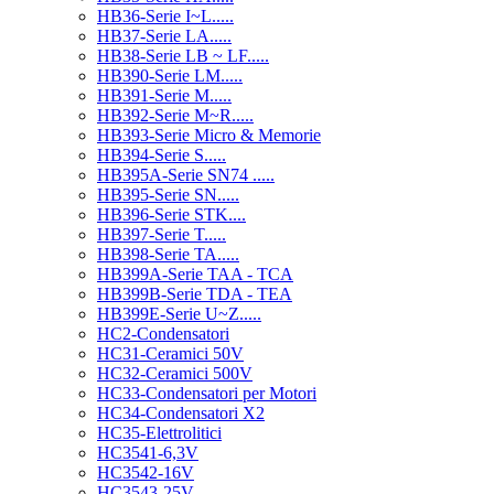
HB36-Serie I~L.....
HB37-Serie LA.....
HB38-Serie LB ~ LF.....
HB390-Serie LM.....
HB391-Serie M.....
HB392-Serie M~R.....
HB393-Serie Micro & Memorie
HB394-Serie S.....
HB395A-Serie SN74 .....
HB395-Serie SN.....
HB396-Serie STK....
HB397-Serie T.....
HB398-Serie TA.....
HB399A-Serie TAA - TCA
HB399B-Serie TDA - TEA
HB399E-Serie U~Z.....
HC2-Condensatori
HC31-Ceramici 50V
HC32-Ceramici 500V
HC33-Condensatori per Motori
HC34-Condensatori X2
HC35-Elettrolitici
HC3541-6,3V
HC3542-16V
HC3543-25V