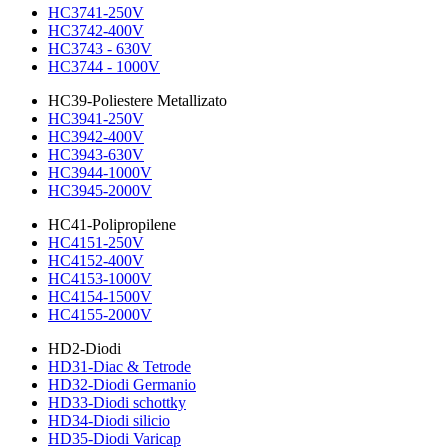
HC3741-250V
HC3742-400V
HC3743 - 630V
HC3744 - 1000V
HC39-Poliestere Metallizato
HC3941-250V
HC3942-400V
HC3943-630V
HC3944-1000V
HC3945-2000V
HC41-Polipropilene
HC4151-250V
HC4152-400V
HC4153-1000V
HC4154-1500V
HC4155-2000V
HD2-Diodi
HD31-Diac & Tetrode
HD32-Diodi Germanio
HD33-Diodi schottky
HD34-Diodi silicio
HD35-Diodi Varicap