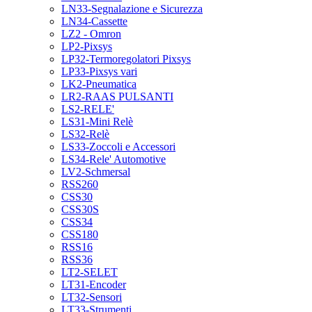
LN33-Segnalazione e Sicurezza
LN34-Cassette
LZ2 - Omron
LP2-Pixsys
LP32-Termoregolatori Pixsys
LP33-Pixsys vari
LK2-Pneumatica
LR2-RAAS PULSANTI
LS2-RELE'
LS31-Mini Relè
LS32-Relè
LS33-Zoccoli e Accessori
LS34-Rele' Automotive
LV2-Schmersal
RSS260
CSS30
CSS30S
CSS34
CSS180
RSS16
RSS36
LT2-SELET
LT31-Encoder
LT32-Sensori
LT33-Strumenti