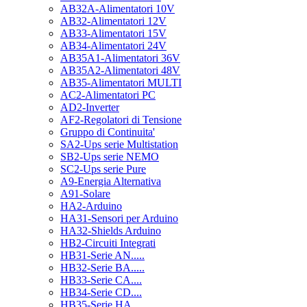
AB32A-Alimentatori 10V
AB32-Alimentatori 12V
AB33-Alimentatori 15V
AB34-Alimentatori 24V
AB35A1-Alimentatori 36V
AB35A2-Alimentatori 48V
AB35-Alimentatori MULTI
AC2-Alimentatori PC
AD2-Inverter
AF2-Regolatori di Tensione
Gruppo di Continuita'
SA2-Ups serie Multistation
SB2-Ups serie NEMO
SC2-Ups serie Pure
A9-Energia Alternativa
A91-Solare
HA2-Arduino
HA31-Sensori per Arduino
HA32-Shields Arduino
HB2-Circuiti Integrati
HB31-Serie AN.....
HB32-Serie BA.....
HB33-Serie CA....
HB34-Serie CD....
HB35-Serie HA.....