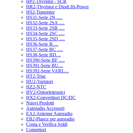
HP2-Thyristor - SCR
HR2-Thyristor e Diodi Hi-Power
HS2-Transistor
HS31-Serie 2N .....
HS32-Serie 2SA .....
HS33-Serie 2SB .....
HS34-Serie 2SC .....
HS35-Serie 2SD .....
HS36-Serie B.....
HS37-Serie BC .....
HS38-Serie BD....
HS390-Serie BF .....
HS391-Serie BU....
HS392-Serie VARI.....
HT2-Triac
HU2-Varistori
HZ2-NTC
HV2-Optoelettronici
HX2-Convertitori DC/DC
Nuovi Prodotti
Autoradio Accessori
EA2-Antenne Autoradio
EB2-Plance per autoradio
Conta e Verifica Soldi
Connettori