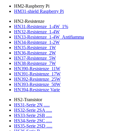
HM2-Raspberry Pi
HM31-shield Raspberry Pi
HN2-Resistenze
HN31-Resistenze_1-4W_1%
HN32-Resistenze_1-4W
HN33-Resistenze_1-4W_Antifiamma
HN34-Resistenze_1-2W
HN35-Resistenze_1W
HN36-Resistenze_2W
HN37-Resistenze_5W
HN38-Resistenze_7W
HN390-Resistenze_11W
HN391-Resistenze_17W
HN392-Resistenze_25W
HN393-Resistenze_50W
HN394-Resistenze Varie
HS2-Transistor
HS31-Serie 2N .....
HS32-Serie 2SA .....
HS33-Serie 2SB .....
HS34-Serie 2SC .....
HS35-Serie 2SD .....