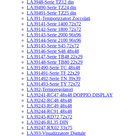
LA3948-Serie TZ12 din
LA39490-Serie TZ24 din
LA39491-Serie TZ25 din
LA391-Temporizzatori Zoccolati
LA39141-Serie 1400 72x72
LA39142-Serie 1800 72x72
LA39143-Serie 2000 96x96
LA39144-Serie 2100 96x96
LA39145-Serie S45 72x72
LA39146-Serie S48 48x48
LA39147-Serie TB48 22x29
LA39148-Serie TB80 22x29
LA391490-Serie TC 48x48
LA391491-Serie TF 22x29
LA391492-Serie TN 39x39
LA391493-Serie TY 72x72
LA392-Termoregolatori
LA39241-RC47 48x48 DOPPIO DISPLAY
LA39242-RC48 48x48
LA39243-RC49 48x48
LA39244-RC91 48x48
LA39245-RD72 72x72
LA39246-RL35 DIN
LA39247-RX02 33x75
LA393-Visualizzatore Digitale