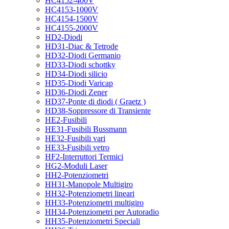
HC4152-400V
HC4153-1000V
HC4154-1500V
HC4155-2000V
HD2-Diodi
HD31-Diac & Tetrode
HD32-Diodi Germanio
HD33-Diodi schottky
HD34-Diodi silicio
HD35-Diodi Varicap
HD36-Diodi Zener
HD37-Ponte di diodi ( Graetz )
HD38-Soppressore di Transiente
HE2-Fusibili
HE31-Fusibili Bussmann
HE32-Fusibili vari
HE33-Fusibili vetro
HF2-Interruttori Termici
HG2-Moduli Laser
HH2-Potenziometri
HH31-Manopole Multigiro
HH32-Potenziometri lineari
HH33-Potenziometri multigiro
HH34-Potenziometri per Autoradio
HH35-Potenziometri Speciali