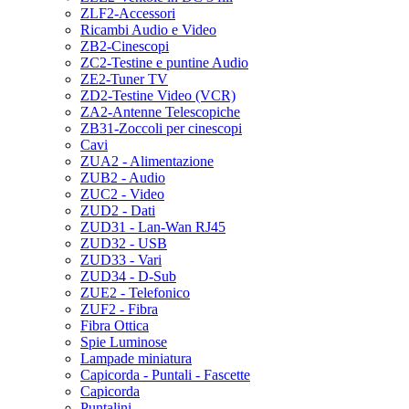
ZLF2-Accessori
Ricambi Audio e Video
ZB2-Cinescopi
ZC2-Testine e puntine Audio
ZE2-Tuner TV
ZD2-Testine Video (VCR)
ZA2-Antenne Telescopiche
ZB31-Zoccoli per cinescopi
Cavi
ZUA2 - Alimentazione
ZUB2 - Audio
ZUC2 - Video
ZUD2 - Dati
ZUD31 - Lan-Wan RJ45
ZUD32 - USB
ZUD33 - Vari
ZUD34 - D-Sub
ZUE2 - Telefonico
ZUF2 - Fibra
Fibra Ottica
Spie Luminose
Lampade miniatura
Capicorda - Puntali - Fascette
Capicorda
Puntalini