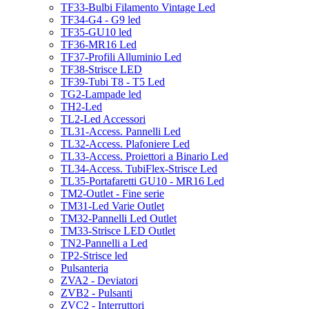
TF33-Bulbi Filamento Vintage Led
TF34-G4 - G9 led
TF35-GU10 led
TF36-MR16 Led
TF37-Profili Alluminio Led
TF38-Strisce LED
TF39-Tubi T8 - T5 Led
TG2-Lampade led
TH2-Led
TL2-Led Accessori
TL31-Access. Pannelli Led
TL32-Access. Plafoniere Led
TL33-Access. Proiettori a Binario Led
TL34-Access. TubiFlex-Strisce Led
TL35-Portafaretti GU10 - MR16 Led
TM2-Outlet - Fine serie
TM31-Led Varie Outlet
TM32-Pannelli Led Outlet
TM33-Strisce LED Outlet
TN2-Pannelli a Led
TP2-Strisce led
Pulsanteria
ZVA2 - Deviatori
ZVB2 - Pulsanti
ZVC2 - Interruttori