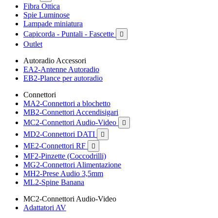
Fibra Ottica
Spie Luminose
Lampade miniatura
Capicorda - Puntali - Fascette

Outlet
Autoradio Accessori
EA2-Antenne Autoradio
EB2-Plance per autoradio
Connettori
MA2-Connettori a blochetto
MB2-Connettori Accendisigari
MC2-Connettori Audio-Video

MD2-Connettori DATI

ME2-Connettori RF

MF2-Pinzette (Coccodrilli)
MG2-Connettori Alimentazione
MH2-Prese Audio 3,5mm
ML2-Spine Banana
MC2-Connettori Audio-Video
Adattatori AV