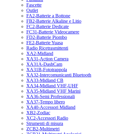
Fascette
Outlet
FA2-Batterie a Bottone
FB2-Batterie Alkaline e Litio
FC2-Batterie Dedicate
FC31-Batterie Videocamere
FD2-Batterie Piombo
FE2-Batterie Yuasa
Radio Ricetrasmittenti
XA2-Midland
XA31-Action Camera
XA31A-DashCam
XA31B-Fototrappola
XA32-Intercomunicanti Bluetooth
XA33-Midland CB
XA34-Midland VHF-UHF
XA35-Midland VHF Marini
XA36-Semi Professionali
XA37-Tempo libero
XA40-Accessori Midland
XB2-Zodiac
XC2-Accessori Radio
Strumenti di misura
ZCB2-Multimetri