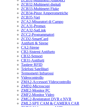
ZCB31-Multimetri Analogici
ZCB32-Multimetri digitali
ZCB33-Multimetri Fluke
ZCB34-Pinze Amperometriche
ZCB35-Vari
ZCA2-Misuratori di Campo
ZCA31-Promax
ZCA32-SatLink
ZCC2-Programmatori
ZCD2-SmartCard
Antifurti & Sirene
CA2-Sirene
CB2-Sistemi Antifurto
CB32-Sensori
CB31-Antifurti
Tastiere RFID
Telefoni Satellitari
Termometri Infrarossi
Videocontrollo
ZMA2-Accessori Videocontrollo
ZMD2-Microscopi
ZME2-Monitor PC
ZMF2-Monitor Video
ZMG2-Registratori DVR e NVR
ZML2-SPY CAM & CAMERA CAR