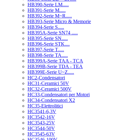
HB390-Serie LM.....
HB391-Serie M.....
HB392-Serie M~R.....
HB393-Serie Micro & Memorie
HB394-Serie S.....
HB395A-Serie SN74 .....
HB395-Serie SN.....
HB396-Serie STK....
HB397-Serie T.....
HB398-Serie TA.....
HB399A-Serie TAA - TCA
HB399B-Serie TDA - TEA
HB399E-Serie U~Z.....
HC2-Condensatori
HC31-Ceramici 50V
HC32-Ceramici 500V
HC33-Condensatori per Motori
HC34-Condensatori X2
HC35-Elettrolitici
HC3541-6,3V
HC3542-16V
HC3543-25V
HC3544-50V
HC3545-63V
HC3546-100V