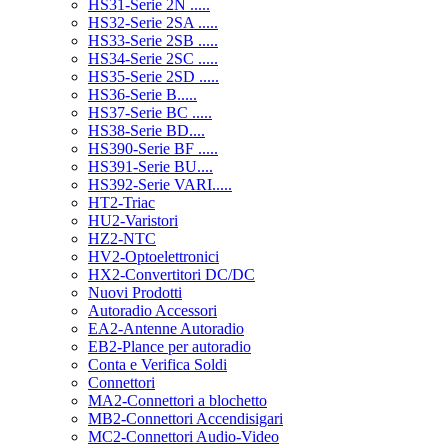
HS31-Serie 2N .....
HS32-Serie 2SA .....
HS33-Serie 2SB .....
HS34-Serie 2SC .....
HS35-Serie 2SD .....
HS36-Serie B.....
HS37-Serie BC .....
HS38-Serie BD....
HS390-Serie BF .....
HS391-Serie BU....
HS392-Serie VARI.....
HT2-Triac
HU2-Varistori
HZ2-NTC
HV2-Optoelettronici
HX2-Convertitori DC/DC
Nuovi Prodotti
Autoradio Accessori
EA2-Antenne Autoradio
EB2-Plance per autoradio
Conta e Verifica Soldi
Connettori
MA2-Connettori a blochetto
MB2-Connettori Accendisigari
MC2-Connettori Audio-Video