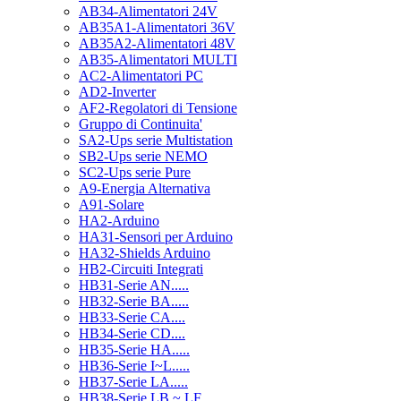
AB34-Alimentatori 24V
AB35A1-Alimentatori 36V
AB35A2-Alimentatori 48V
AB35-Alimentatori MULTI
AC2-Alimentatori PC
AD2-Inverter
AF2-Regolatori di Tensione
Gruppo di Continuita'
SA2-Ups serie Multistation
SB2-Ups serie NEMO
SC2-Ups serie Pure
A9-Energia Alternativa
A91-Solare
HA2-Arduino
HA31-Sensori per Arduino
HA32-Shields Arduino
HB2-Circuiti Integrati
HB31-Serie AN.....
HB32-Serie BA.....
HB33-Serie CA....
HB34-Serie CD....
HB35-Serie HA.....
HB36-Serie I~L.....
HB37-Serie LA.....
HB38-Serie LB ~ LF.....