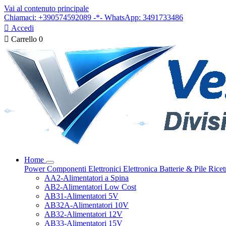
Vai al contenuto principale
Chiamaci: +390574592089 -*- WhatsApp: 3491733486

Accedi

Carrello
0
Home
Power
Componenti Elettronici
Elettronica
Batterie & Pile
Ricet
AA2-Alimentatori a Spina
AB2-Alimentatori Low Cost
AB31-Alimentatori 5V
AB32A-Alimentatori 10V
AB32-Alimentatori 12V
AB33-Alimentatori 15V