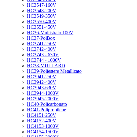
HC3547-160V
HC3548-200V
HC3549-350V
HC3550-400V
HC3551-450V
HC36-Multistrato 100V
HC37-PolBox
HC3741-250V
HC3742-400V
HC3743 - 630V
HC3744 - 1000V
HC38-MULLARD
HC39-Poliestere Metallizato
HC3941-250V
HC3942-400V
HC3943-630V
HC3944-1000V
HC3945-2000V
HC40-Policarbonato
HC41-Polipropilene
HC4151-250V
HC4152-400V
HC4153-1000V
HC4154-1500V