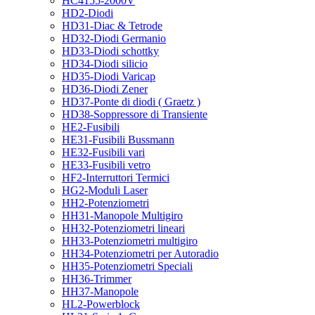
HC4155-2000V
HD2-Diodi
HD31-Diac & Tetrode
HD32-Diodi Germanio
HD33-Diodi schottky
HD34-Diodi silicio
HD35-Diodi Varicap
HD36-Diodi Zener
HD37-Ponte di diodi ( Graetz )
HD38-Soppressore di Transiente
HE2-Fusibili
HE31-Fusibili Bussmann
HE32-Fusibili vari
HE33-Fusibili vetro
HF2-Interruttori Termici
HG2-Moduli Laser
HH2-Potenziometri
HH31-Manopole Multigiro
HH32-Potenziometri lineari
HH33-Potenziometri multigiro
HH34-Potenziometri per Autoradio
HH35-Potenziometri Speciali
HH36-Trimmer
HH37-Manopole
HL2-Powerblock