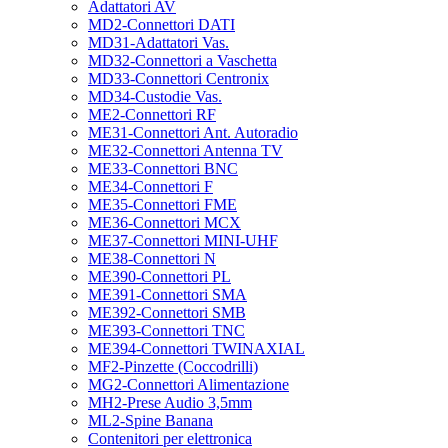
Adattatori AV
MD2-Connettori DATI
MD31-Adattatori Vas.
MD32-Connettori a Vaschetta
MD33-Connettori Centronix
MD34-Custodie Vas.
ME2-Connettori RF
ME31-Connettori Ant. Autoradio
ME32-Connettori Antenna TV
ME33-Connettori BNC
ME34-Connettori F
ME35-Connettori FME
ME36-Connettori MCX
ME37-Connettori MINI-UHF
ME38-Connettori N
ME390-Connettori PL
ME391-Connettori SMA
ME392-Connettori SMB
ME393-Connettori TNC
ME394-Connettori TWINAXIAL
MF2-Pinzette (Coccodrilli)
MG2-Connettori Alimentazione
MH2-Prese Audio 3,5mm
ML2-Spine Banana
Contenitori per elettronica