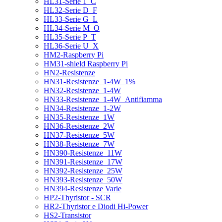
HL31-Serie 1_C
HL32-Serie D_F
HL33-Serie G_L
HL34-Serie M_O
HL35-Serie P_T
HL36-Serie U_X
HM2-Raspberry Pi
HM31-shield Raspberry Pi
HN2-Resistenze
HN31-Resistenze_1-4W_1%
HN32-Resistenze_1-4W
HN33-Resistenze_1-4W_Antifiamma
HN34-Resistenze_1-2W
HN35-Resistenze_1W
HN36-Resistenze_2W
HN37-Resistenze_5W
HN38-Resistenze_7W
HN390-Resistenze_11W
HN391-Resistenze_17W
HN392-Resistenze_25W
HN393-Resistenze_50W
HN394-Resistenze Varie
HP2-Thyristor - SCR
HR2-Thyristor e Diodi Hi-Power
HS2-Transistor