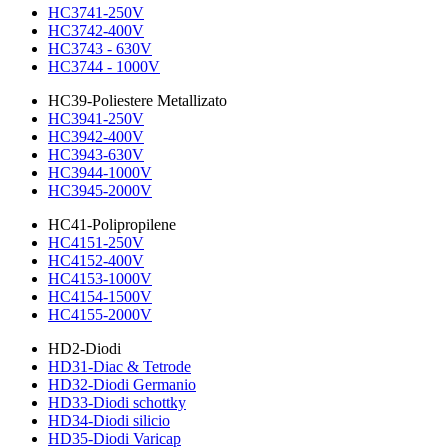
HC3741-250V
HC3742-400V
HC3743 - 630V
HC3744 - 1000V
HC39-Poliestere Metallizato
HC3941-250V
HC3942-400V
HC3943-630V
HC3944-1000V
HC3945-2000V
HC41-Polipropilene
HC4151-250V
HC4152-400V
HC4153-1000V
HC4154-1500V
HC4155-2000V
HD2-Diodi
HD31-Diac & Tetrode
HD32-Diodi Germanio
HD33-Diodi schottky
HD34-Diodi silicio
HD35-Diodi Varicap