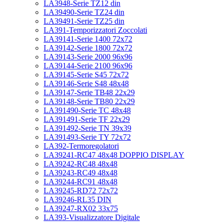
LA3948-Serie TZ12 din
LA39490-Serie TZ24 din
LA39491-Serie TZ25 din
LA391-Temporizzatori Zoccolati
LA39141-Serie 1400 72x72
LA39142-Serie 1800 72x72
LA39143-Serie 2000 96x96
LA39144-Serie 2100 96x96
LA39145-Serie S45 72x72
LA39146-Serie S48 48x48
LA39147-Serie TB48 22x29
LA39148-Serie TB80 22x29
LA391490-Serie TC 48x48
LA391491-Serie TF 22x29
LA391492-Serie TN 39x39
LA391493-Serie TY 72x72
LA392-Termoregolatori
LA39241-RC47 48x48 DOPPIO DISPLAY
LA39242-RC48 48x48
LA39243-RC49 48x48
LA39244-RC91 48x48
LA39245-RD72 72x72
LA39246-RL35 DIN
LA39247-RX02 33x75
LA393-Visualizzatore Digitale