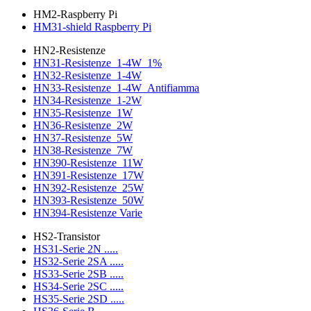
HM2-Raspberry Pi
HM31-shield Raspberry Pi
HN2-Resistenze
HN31-Resistenze_1-4W_1%
HN32-Resistenze_1-4W
HN33-Resistenze_1-4W_Antifiamma
HN34-Resistenze_1-2W
HN35-Resistenze_1W
HN36-Resistenze_2W
HN37-Resistenze_5W
HN38-Resistenze_7W
HN390-Resistenze_11W
HN391-Resistenze_17W
HN392-Resistenze_25W
HN393-Resistenze_50W
HN394-Resistenze Varie
HS2-Transistor
HS31-Serie 2N .....
HS32-Serie 2SA .....
HS33-Serie 2SB .....
HS34-Serie 2SC .....
HS35-Serie 2SD .....