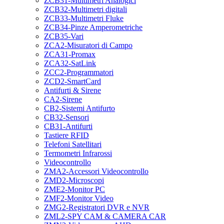
ZCB31-Multimetri Analogici
ZCB32-Multimetri digitali
ZCB33-Multimetri Fluke
ZCB34-Pinze Amperometriche
ZCB35-Vari
ZCA2-Misuratori di Campo
ZCA31-Promax
ZCA32-SatLink
ZCC2-Programmatori
ZCD2-SmartCard
Antifurti & Sirene
CA2-Sirene
CB2-Sistemi Antifurto
CB32-Sensori
CB31-Antifurti
Tastiere RFID
Telefoni Satellitari
Termometri Infrarossi
Videocontrollo
ZMA2-Accessori Videocontrollo
ZMD2-Microscopi
ZME2-Monitor PC
ZMF2-Monitor Video
ZMG2-Registratori DVR e NVR
ZML2-SPY CAM & CAMERA CAR