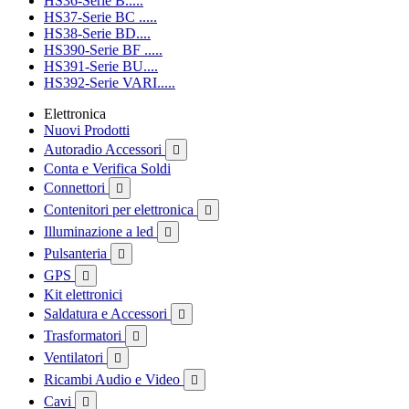
HS36-Serie B.....
HS37-Serie BC .....
HS38-Serie BD....
HS390-Serie BF .....
HS391-Serie BU....
HS392-Serie VARI.....
Elettronica
Nuovi Prodotti
Autoradio Accessori

Conta e Verifica Soldi
Connettori

Contenitori per elettronica

Illuminazione a led

Pulsanteria

GPS

Kit elettronici
Saldatura e Accessori

Trasformatori

Ventilatori

Ricambi Audio e Video

Cavi
