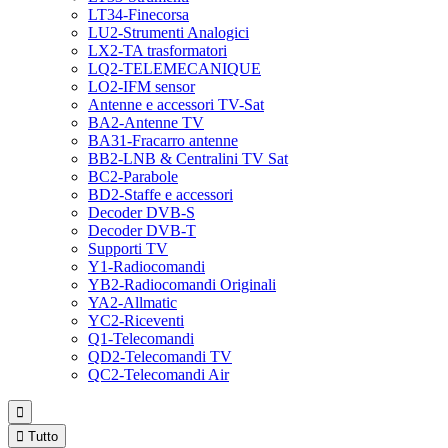
LT34-Finecorsa
LU2-Strumenti Analogici
LX2-TA trasformatori
LQ2-TELEMECANIQUE
LO2-IFM sensor
Antenne e accessori TV-Sat
BA2-Antenne TV
BA31-Fracarro antenne
BB2-LNB & Centralini TV Sat
BC2-Parabole
BD2-Staffe e accessori
Decoder DVB-S
Decoder DVB-T
Supporti TV
Y1-Radiocomandi
YB2-Radiocomandi Originali
YA2-Allmatic
YC2-Riceventi
Q1-Telecomandi
QD2-Telecomandi TV
QC2-Telecomandi Air


Tutto