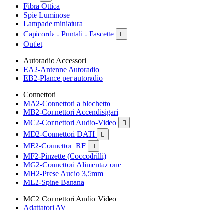
Fibra Ottica
Spie Luminose
Lampade miniatura
Capicorda - Puntali - Fascette

Outlet
Autoradio Accessori
EA2-Antenne Autoradio
EB2-Plance per autoradio
Connettori
MA2-Connettori a blochetto
MB2-Connettori Accendisigari
MC2-Connettori Audio-Video

MD2-Connettori DATI

ME2-Connettori RF

MF2-Pinzette (Coccodrilli)
MG2-Connettori Alimentazione
MH2-Prese Audio 3,5mm
ML2-Spine Banana
MC2-Connettori Audio-Video
Adattatori AV