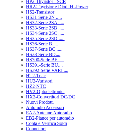
HP2-Thyristor - SCR
HR2-Thyristor e Diodi Hi-Power
HS2-Transistor
HS31-Serie 2N .....
HS32-Serie 2SA .....
HS33-Serie 2SB .....
HS34-Serie 2SC .....
HS35-Serie 2SD .....
HS36-Serie B.....
HS37-Serie BC .....
HS38-Serie BD....
HS390-Serie BF .....
HS391-Serie BU....
HS392-Serie VARI.....
HT2-Triac
HU2-Varistori
HZ2-NTC
HV2-Optoelettronici
HX2-Convertitori DC/DC
Nuovi Prodotti
Autoradio Accessori
EA2-Antenne Autoradio
EB2-Plance per autoradio
Conta e Verifica Soldi
Connettori