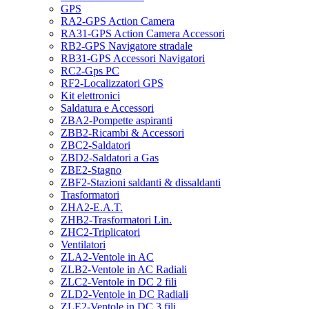
GPS
RA2-GPS Action Camera
RA31-GPS Action Camera Accessori
RB2-GPS Navigatore stradale
RB31-GPS Accessori Navigatori
RC2-Gps PC
RF2-Localizzatori GPS
Kit elettronici
Saldatura e Accessori
ZBA2-Pompette aspiranti
ZBB2-Ricambi & Accessori
ZBC2-Saldatori
ZBD2-Saldatori a Gas
ZBE2-Stagno
ZBF2-Stazioni saldanti & dissaldanti
Trasformatori
ZHA2-E.A.T.
ZHB2-Trasformatori Lin.
ZHC2-Triplicatori
Ventilatori
ZLA2-Ventole in AC
ZLB2-Ventole in AC Radiali
ZLC2-Ventole in DC 2 fili
ZLD2-Ventole in DC Radiali
ZLE2-Ventole in DC 3 fili