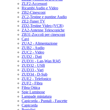
ZLF2-Accessori
Ricambi Audio e Video
ZB2-Cinescopi
ZC2-Testine e puntine Audio
ZE2-Tuner TV
ZD2-Testine Video (VCR)
ZA2-Antenne Telescopiche
ZB31-Zoccoli per cinescopi
Cavi
ZUA2 - Alimentazione
ZUB2 - Audio
ZUC2 - Video
ZUD2 - Dati
ZUD31 - Lan-Wan RJ45
ZUD32 - USB
ZUD33 - Vari
ZUD34 - D-Sub
ZUE2 - Telefonico
ZUF2 - Fibra
Fibra Ottica
Spie Luminose
Lampade miniatura
Capicorda - Puntali - Fascette
Capicorda
Puntalini