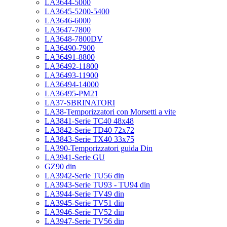
LA3644-5000
LA3645-5200-5400
LA3646-6000
LA3647-7800
LA3648-7800DV
LA36490-7900
LA36491-8800
LA36492-11800
LA36493-11900
LA36494-14000
LA36495-PM21
LA37-SBRINATORI
LA38-Temporizzatori con Morsetti a vite
LA3841-Serie TC40 48x48
LA3842-Serie TD40 72x72
LA3843-Serie TX40 33x75
LA390-Temporizzatori guida Din
LA3941-Serie GU
GZ90 din
LA3942-Serie TU56 din
LA3943-Serie TU93 - TU94 din
LA3944-Serie TV49 din
LA3945-Serie TV51 din
LA3946-Serie TV52 din
LA3947-Serie TV56 din