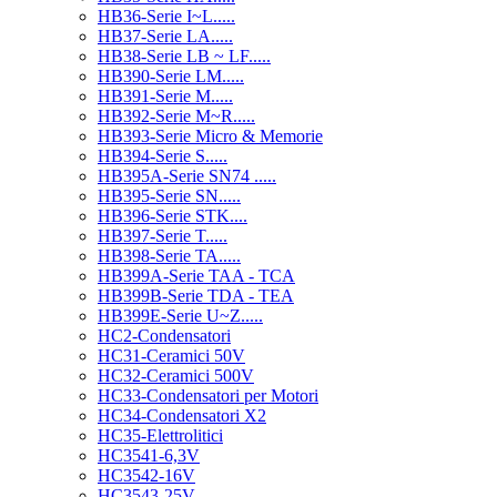
HB36-Serie I~L.....
HB37-Serie LA.....
HB38-Serie LB ~ LF.....
HB390-Serie LM.....
HB391-Serie M.....
HB392-Serie M~R.....
HB393-Serie Micro & Memorie
HB394-Serie S.....
HB395A-Serie SN74 .....
HB395-Serie SN.....
HB396-Serie STK....
HB397-Serie T.....
HB398-Serie TA.....
HB399A-Serie TAA - TCA
HB399B-Serie TDA - TEA
HB399E-Serie U~Z.....
HC2-Condensatori
HC31-Ceramici 50V
HC32-Ceramici 500V
HC33-Condensatori per Motori
HC34-Condensatori X2
HC35-Elettrolitici
HC3541-6,3V
HC3542-16V
HC3543-25V