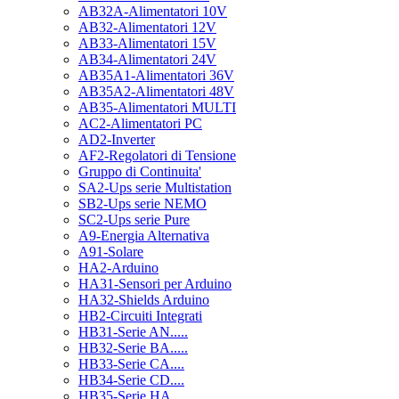
AB32A-Alimentatori 10V
AB32-Alimentatori 12V
AB33-Alimentatori 15V
AB34-Alimentatori 24V
AB35A1-Alimentatori 36V
AB35A2-Alimentatori 48V
AB35-Alimentatori MULTI
AC2-Alimentatori PC
AD2-Inverter
AF2-Regolatori di Tensione
Gruppo di Continuita'
SA2-Ups serie Multistation
SB2-Ups serie NEMO
SC2-Ups serie Pure
A9-Energia Alternativa
A91-Solare
HA2-Arduino
HA31-Sensori per Arduino
HA32-Shields Arduino
HB2-Circuiti Integrati
HB31-Serie AN.....
HB32-Serie BA.....
HB33-Serie CA....
HB34-Serie CD....
HB35-Serie HA.....