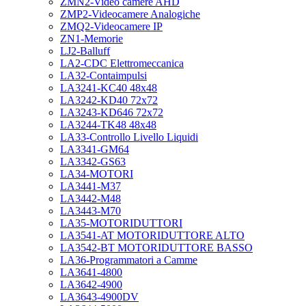
ZMN2-Video camere AHD
ZMP2-Videocamere Analogiche
ZMQ2-Videocamere IP
ZN1-Memorie
LJ2-Balluff
LA2-CDC Elettromeccanica
LA32-Contaimpulsi
LA3241-KC40 48x48
LA3242-KD40 72x72
LA3243-KD646 72x72
LA3244-TK48 48x48
LA33-Controllo Livello Liquidi
LA3341-GM64
LA3342-GS63
LA34-MOTORI
LA3441-M37
LA3442-M48
LA3443-M70
LA35-MOTORIDUTTORI
LA3541-AT MOTORIDUTTORE ALTO
LA3542-BT MOTORIDUTTORE BASSO
LA36-Programmatori a Camme
LA3641-4800
LA3642-4900
LA3643-4900DV