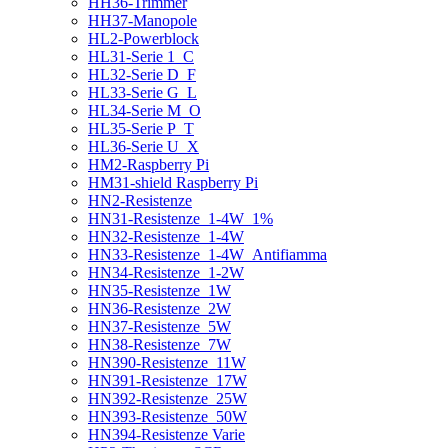
HH36-Trimmer
HH37-Manopole
HL2-Powerblock
HL31-Serie 1_C
HL32-Serie D_F
HL33-Serie G_L
HL34-Serie M_O
HL35-Serie P_T
HL36-Serie U_X
HM2-Raspberry Pi
HM31-shield Raspberry Pi
HN2-Resistenze
HN31-Resistenze_1-4W_1%
HN32-Resistenze_1-4W
HN33-Resistenze_1-4W_Antifiamma
HN34-Resistenze_1-2W
HN35-Resistenze_1W
HN36-Resistenze_2W
HN37-Resistenze_5W
HN38-Resistenze_7W
HN390-Resistenze_11W
HN391-Resistenze_17W
HN392-Resistenze_25W
HN393-Resistenze_50W
HN394-Resistenze Varie