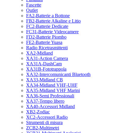
Fascette
Outlet
FA2-Batterie a Bottone
FB2-Batterie Alkaline e Litio
FC2-Batterie Dedicate
FC31-Batterie Videocamere
FD2-Batterie Piombo
FE2-Batterie Yuasa
Radio Ricetrasmittenti
XA2-Midland
XA31-Action Camera
XA31A-DashCam
XA31B-Fototrappola
XA32-Intercomunicanti Bluetooth
XA33-Midland CB
XA34-Midland VHF-UHF
XA35-Midland VHF Marini
XA36-Semi Professionali
XA37-Tempo libero
XA40-Accessori Midland
XB2-Zodiac
XC2-Accessori Radio
Strumenti di misura
ZCB2-Multimetri