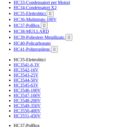
HC33-Condensatori per Motori
HC34-Condensatori X2
HC35-Elettrolitici

HC36-Multistrato 100V
HC37-PolBox

HC38-MULLARD
HC39-Poliestere Metallizato

HC40-Policarbonato
HC41-Polipropilene

HC35-Elettrolitici
HC3541-6,3V
HC3542-16V
HC3543-25V
HC3544-50V
HC3545-63V
HC3546-100V
HC3547-160V
HC3548-200V
HC3549-350V
HC3550-400V
HC3551-450V
HC37-PolBox