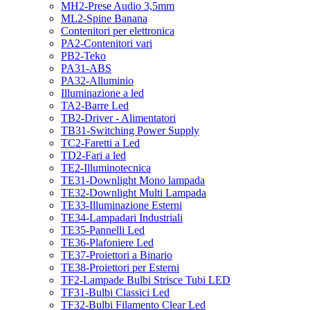
MH2-Prese Audio 3,5mm
ML2-Spine Banana
Contenitori per elettronica
PA2-Contenitori vari
PB2-Teko
PA31-ABS
PA32-Alluminio
Illuminazione a led
TA2-Barre Led
TB2-Driver - Alimentatori
TB31-Switching Power Supply
TC2-Faretti a Led
TD2-Fari a led
TE2-Illuminotecnica
TE31-Downlight Mono lampada
TE32-Downlight Multi Lampada
TE33-Illuminazione Esterni
TE34-Lampadari Industriali
TE35-Pannelli Led
TE36-Plafoniere Led
TE37-Proiettori a Binario
TE38-Proiettori per Esterni
TF2-Lampade Bulbi Strisce Tubi LED
TF31-Bulbi Classici Led
TF32-Bulbi Filamento Clear Led