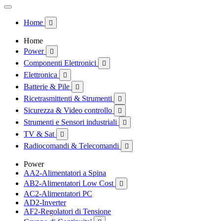
Home

Home
Power

Componenti Elettronici

Elettronica

Batterie & Pile

Ricetrasmittenti & Strumenti

Sicurezza & Video controllo

Strumenti e Sensori industriali

TV & Sat

Radiocomandi & Telecomandi

Power
AA2-Alimentatori a Spina
AB2-Alimentatori Low Cost

AC2-Alimentatori PC
AD2-Inverter
AF2-Regolatori di Tensione