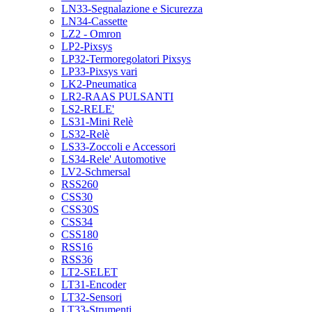
LN33-Segnalazione e Sicurezza
LN34-Cassette
LZ2 - Omron
LP2-Pixsys
LP32-Termoregolatori Pixsys
LP33-Pixsys vari
LK2-Pneumatica
LR2-RAAS PULSANTI
LS2-RELE'
LS31-Mini Relè
LS32-Relè
LS33-Zoccoli e Accessori
LS34-Rele' Automotive
LV2-Schmersal
RSS260
CSS30
CSS30S
CSS34
CSS180
RSS16
RSS36
LT2-SELET
LT31-Encoder
LT32-Sensori
LT33-Strumenti