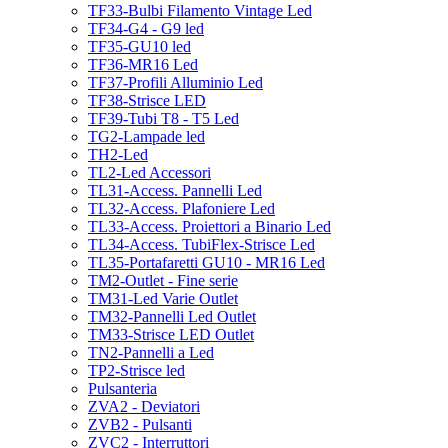
TF33-Bulbi Filamento Vintage Led
TF34-G4 - G9 led
TF35-GU10 led
TF36-MR16 Led
TF37-Profili Alluminio Led
TF38-Strisce LED
TF39-Tubi T8 - T5 Led
TG2-Lampade led
TH2-Led
TL2-Led Accessori
TL31-Access. Pannelli Led
TL32-Access. Plafoniere Led
TL33-Access. Proiettori a Binario Led
TL34-Access. TubiFlex-Strisce Led
TL35-Portafaretti GU10 - MR16 Led
TM2-Outlet - Fine serie
TM31-Led Varie Outlet
TM32-Pannelli Led Outlet
TM33-Strisce LED Outlet
TN2-Pannelli a Led
TP2-Strisce led
Pulsanteria
ZVA2 - Deviatori
ZVB2 - Pulsanti
ZVC2 - Interruttori