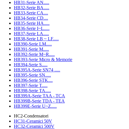
HB31-Serie AN.....
HB32-Serie BA.....
HB33-Serie CA....
HB34-Serie CD....
HB35-Serie HA.....
HB36-Serie I~L.....
HB37-Serie LA.....
HB38-Serie LB ~ LF.....
HB390-Serie LM.....
HB391-Serie M.....
HB392-Serie M~R.....
HB393-Serie Micro & Memorie
HB394-Serie S.....
HB395A-Serie SN74 .....
HB395-Serie SN.....
HB396-Serie STK....
HB397-Serie T.....
HB398-Serie TA.....
HB399A-Serie TAA - TCA
HB399B-Serie TDA - TEA
HB399E-Serie U~Z.....
HC2-Condensatori
HC31-Ceramici 50V
HC32-Ceramici 500V