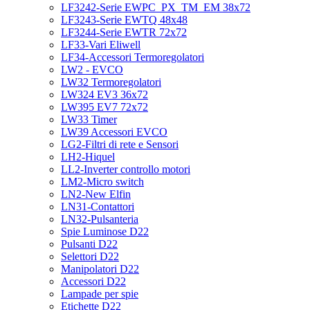
LF3242-Serie EWPC_PX_TM_EM 38x72
LF3243-Serie EWTQ 48x48
LF3244-Serie EWTR 72x72
LF33-Vari Eliwell
LF34-Accessori Termoregolatori
LW2 - EVCO
LW32 Termoregolatori
LW324 EV3 36x72
LW395 EV7 72x72
LW33 Timer
LW39 Accessori EVCO
LG2-Filtri di rete e Sensori
LH2-Hiquel
LL2-Inverter controllo motori
LM2-Micro switch
LN2-New Elfin
LN31-Contattori
LN32-Pulsanteria
Spie Luminose D22
Pulsanti D22
Selettori D22
Manipolatori D22
Accessori D22
Lampade per spie
Etichette D22