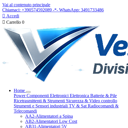
Vai al contenuto principale
Chiamaci: +390574592089 -*- WhatsApp: 3491733486

Accedi

Carrello
0
Home
Power
Componenti Elettronici
Elettronica
Batterie & Pile
Ricetrasmittenti & Strumenti
Sicurezza & Video controllo
Strumenti e Sensori industriali
TV & Sat
Radiocomandi &
Telecomandi
AA2-Alimentatori a Spina
AB2-Alimentatori Low Cost
AB31-Alimentatori 5V