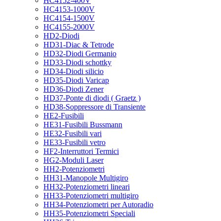
HC4152-400V
HC4153-1000V
HC4154-1500V
HC4155-2000V
HD2-Diodi
HD31-Diac & Tetrode
HD32-Diodi Germanio
HD33-Diodi schottky
HD34-Diodi silicio
HD35-Diodi Varicap
HD36-Diodi Zener
HD37-Ponte di diodi ( Graetz )
HD38-Soppressore di Transiente
HE2-Fusibili
HE31-Fusibili Bussmann
HE32-Fusibili vari
HE33-Fusibili vetro
HF2-Interruttori Termici
HG2-Moduli Laser
HH2-Potenziometri
HH31-Manopole Multigiro
HH32-Potenziometri lineari
HH33-Potenziometri multigiro
HH34-Potenziometri per Autoradio
HH35-Potenziometri Speciali