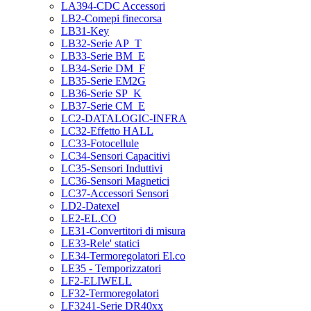
LA394-CDC Accessori
LB2-Comepi finecorsa
LB31-Key
LB32-Serie AP_T
LB33-Serie BM_E
LB34-Serie DM_F
LB35-Serie EM2G
LB36-Serie SP_K
LB37-Serie CM_E
LC2-DATALOGIC-INFRA
LC32-Effetto HALL
LC33-Fotocellule
LC34-Sensori Capacitivi
LC35-Sensori Induttivi
LC36-Sensori Magnetici
LC37-Accessori Sensori
LD2-Datexel
LE2-EL.CO
LE31-Convertitori di misura
LE33-Rele' statici
LE34-Termoregolatori El.co
LE35 - Temporizzatori
LF2-ELIWELL
LF32-Termoregolatori
LF3241-Serie DR40xx