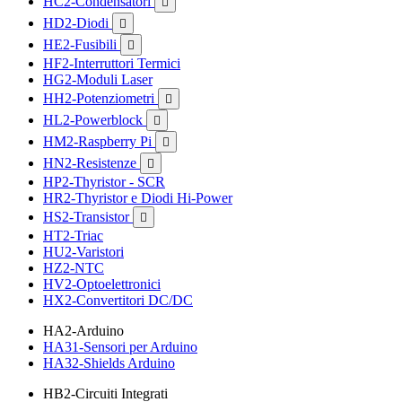
HC2-Condensatori

HD2-Diodi

HE2-Fusibili

HF2-Interruttori Termici
HG2-Moduli Laser
HH2-Potenziometri

HL2-Powerblock

HM2-Raspberry Pi

HN2-Resistenze

HP2-Thyristor - SCR
HR2-Thyristor e Diodi Hi-Power
HS2-Transistor

HT2-Triac
HU2-Varistori
HZ2-NTC
HV2-Optoelettronici
HX2-Convertitori DC/DC
HA2-Arduino
HA31-Sensori per Arduino
HA32-Shields Arduino
HB2-Circuiti Integrati