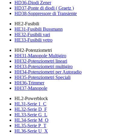
HD36-Diodi Zener
HD37-Ponte di diodi ( Graetz )
HD38-Soppressore di Transiente
HE2-Fusibili
HE31-Fusibili Bussmann
HE32-Fusibili vari
HE33-Fusibili vetro
HH2-Potenziometri
HH31-Manopole Multigiro
HH32-Potenziometri lineari
HH33-Potenziometri multigiro
HH34-Potenziometri per Autoradio
HH35-Potenziometri Speciali
HH36-Trimmer
HH37-Manopole
HL2-Powerblock
HL31-Serie 1_C
HL32-Serie D_F
HL33-Serie G_L
HL34-Serie M_O
HL35-Serie P_T
HL36-Serie U_X