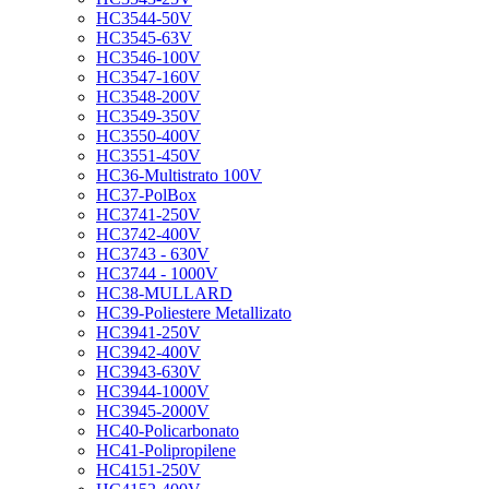
HC3544-50V
HC3545-63V
HC3546-100V
HC3547-160V
HC3548-200V
HC3549-350V
HC3550-400V
HC3551-450V
HC36-Multistrato 100V
HC37-PolBox
HC3741-250V
HC3742-400V
HC3743 - 630V
HC3744 - 1000V
HC38-MULLARD
HC39-Poliestere Metallizato
HC3941-250V
HC3942-400V
HC3943-630V
HC3944-1000V
HC3945-2000V
HC40-Policarbonato
HC41-Polipropilene
HC4151-250V