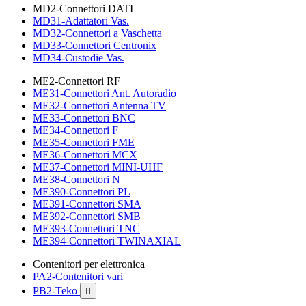
MD2-Connettori DATI
MD31-Adattatori Vas.
MD32-Connettori a Vaschetta
MD33-Connettori Centronix
MD34-Custodie Vas.
ME2-Connettori RF
ME31-Connettori Ant. Autoradio
ME32-Connettori Antenna TV
ME33-Connettori BNC
ME34-Connettori F
ME35-Connettori FME
ME36-Connettori MCX
ME37-Connettori MINI-UHF
ME38-Connettori N
ME390-Connettori PL
ME391-Connettori SMA
ME392-Connettori SMB
ME393-Connettori TNC
ME394-Connettori TWINAXIAL
Contenitori per elettronica
PA2-Contenitori vari
PB2-Teko
