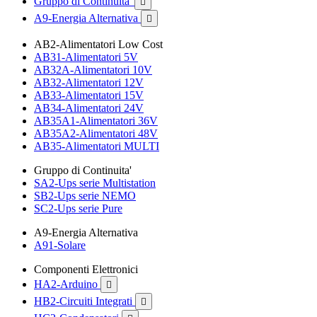
Gruppo di Continuita'

A9-Energia Alternativa

AB2-Alimentatori Low Cost
AB31-Alimentatori 5V
AB32A-Alimentatori 10V
AB32-Alimentatori 12V
AB33-Alimentatori 15V
AB34-Alimentatori 24V
AB35A1-Alimentatori 36V
AB35A2-Alimentatori 48V
AB35-Alimentatori MULTI
Gruppo di Continuita'
SA2-Ups serie Multistation
SB2-Ups serie NEMO
SC2-Ups serie Pure
A9-Energia Alternativa
A91-Solare
Componenti Elettronici
HA2-Arduino

HB2-Circuiti Integrati
