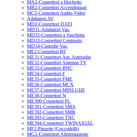
MA2-Connettori a blochetto
MB2-Connettori Accendisigari
MC2-Connettori Audio-Video
Adattatori AV
MD2-Connettori DATI
MD31-Adattatori Vas.
MD32-Connettori a Vaschetta
MD33-Connettori Centronix
MD34-Custodie Vas.
ME2-Connettori RF
ME31-Connettori Ant. Autoradio
ME32-Connettori Antenna TV
ME33-Connettori BNC
ME34-Connettori F
ME35-Connettori FME
ME36-Connettori MCX
ME37-Connettori MINI-UHF
ME38-Connettori N
ME390-Connettori PL
ME391-Connettori SMA
ME392-Connettori SMB
ME393-Connettori TNC
ME394-Connettori TWINAXIAL
MF2-Pinzette (Coccodrilli)
MG2-Connettori Alimentazione