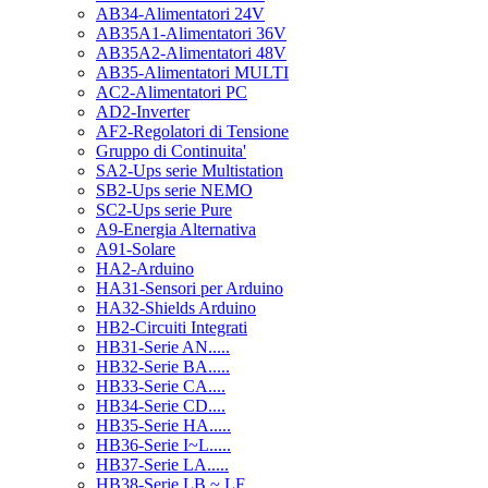
AB34-Alimentatori 24V
AB35A1-Alimentatori 36V
AB35A2-Alimentatori 48V
AB35-Alimentatori MULTI
AC2-Alimentatori PC
AD2-Inverter
AF2-Regolatori di Tensione
Gruppo di Continuita'
SA2-Ups serie Multistation
SB2-Ups serie NEMO
SC2-Ups serie Pure
A9-Energia Alternativa
A91-Solare
HA2-Arduino
HA31-Sensori per Arduino
HA32-Shields Arduino
HB2-Circuiti Integrati
HB31-Serie AN.....
HB32-Serie BA.....
HB33-Serie CA....
HB34-Serie CD....
HB35-Serie HA.....
HB36-Serie I~L.....
HB37-Serie LA.....
HB38-Serie LB ~ LF.....