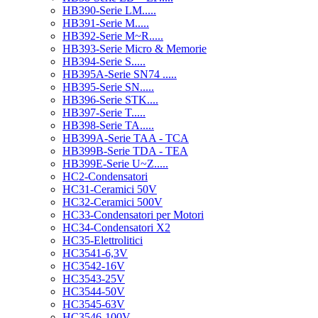
HB390-Serie LM.....
HB391-Serie M.....
HB392-Serie M~R.....
HB393-Serie Micro & Memorie
HB394-Serie S.....
HB395A-Serie SN74 .....
HB395-Serie SN.....
HB396-Serie STK....
HB397-Serie T.....
HB398-Serie TA.....
HB399A-Serie TAA - TCA
HB399B-Serie TDA - TEA
HB399E-Serie U~Z.....
HC2-Condensatori
HC31-Ceramici 50V
HC32-Ceramici 500V
HC33-Condensatori per Motori
HC34-Condensatori X2
HC35-Elettrolitici
HC3541-6,3V
HC3542-16V
HC3543-25V
HC3544-50V
HC3545-63V
HC3546-100V