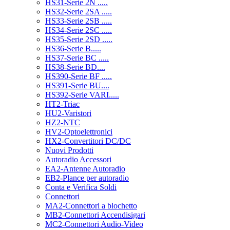
HS31-Serie 2N .....
HS32-Serie 2SA .....
HS33-Serie 2SB .....
HS34-Serie 2SC .....
HS35-Serie 2SD .....
HS36-Serie B.....
HS37-Serie BC .....
HS38-Serie BD....
HS390-Serie BF .....
HS391-Serie BU....
HS392-Serie VARI.....
HT2-Triac
HU2-Varistori
HZ2-NTC
HV2-Optoelettronici
HX2-Convertitori DC/DC
Nuovi Prodotti
Autoradio Accessori
EA2-Antenne Autoradio
EB2-Plance per autoradio
Conta e Verifica Soldi
Connettori
MA2-Connettori a blochetto
MB2-Connettori Accendisigari
MC2-Connettori Audio-Video