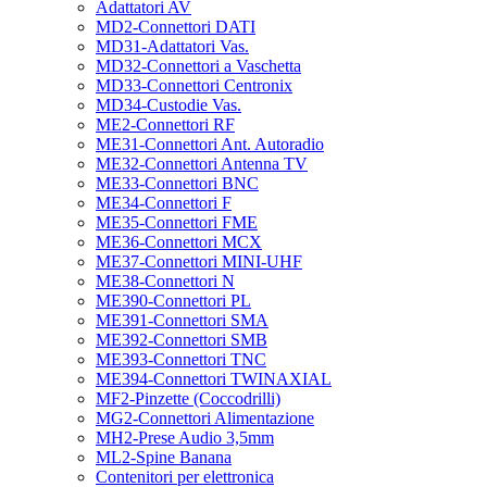
Adattatori AV
MD2-Connettori DATI
MD31-Adattatori Vas.
MD32-Connettori a Vaschetta
MD33-Connettori Centronix
MD34-Custodie Vas.
ME2-Connettori RF
ME31-Connettori Ant. Autoradio
ME32-Connettori Antenna TV
ME33-Connettori BNC
ME34-Connettori F
ME35-Connettori FME
ME36-Connettori MCX
ME37-Connettori MINI-UHF
ME38-Connettori N
ME390-Connettori PL
ME391-Connettori SMA
ME392-Connettori SMB
ME393-Connettori TNC
ME394-Connettori TWINAXIAL
MF2-Pinzette (Coccodrilli)
MG2-Connettori Alimentazione
MH2-Prese Audio 3,5mm
ML2-Spine Banana
Contenitori per elettronica