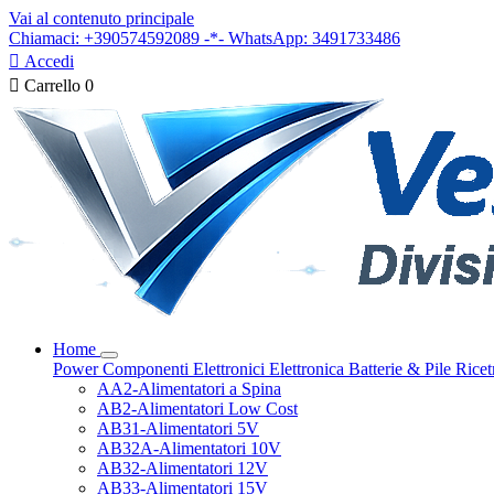
Vai al contenuto principale
Chiamaci: +390574592089 -*- WhatsApp: 3491733486

Accedi

Carrello
0
Home
Power
Componenti Elettronici
Elettronica
Batterie & Pile
Ricet
AA2-Alimentatori a Spina
AB2-Alimentatori Low Cost
AB31-Alimentatori 5V
AB32A-Alimentatori 10V
AB32-Alimentatori 12V
AB33-Alimentatori 15V