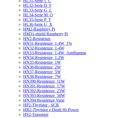
HL31-Serie 1_C
HL32-Serie D_F
HL33-Serie G_L
HL34-Serie M_O
HL35-Serie P_T
HL36-Serie U_X
HM2-Raspberry Pi
HM31-shield Raspberry Pi
HN2-Resistenze
HN31-Resistenze_1-4W_1%
HN32-Resistenze_1-4W
HN33-Resistenze_1-4W_Antifiamma
HN34-Resistenze_1-2W
HN35-Resistenze_1W
HN36-Resistenze_2W
HN37-Resistenze_5W
HN38-Resistenze_7W
HN390-Resistenze_11W
HN391-Resistenze_17W
HN392-Resistenze_25W
HN393-Resistenze_50W
HN394-Resistenze Varie
HP2-Thyristor - SCR
HR2-Thyristor e Diodi Hi-Power
HS2-Transistor