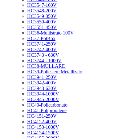
HC3547-160V
HC3548-200V
HC3549-350V
HC3550-400V
HC3551-450V
HC36-Multistrato 100V
HC37-PolBox
HC3741-250V
HC3742-400V
HC3743 - 630V
HC3744 - 1000V
HC38-MULLARD
HC39-Poliestere Metallizato
HC3941-250V
HC3942-400V
HC3943-630V
HC3944-1000V
HC3945-2000V
HC40-Policarbonato
HC41-Polipropilene
HC4151-250V
HC4152-400V
HC4153-1000V
HC4154-1500V