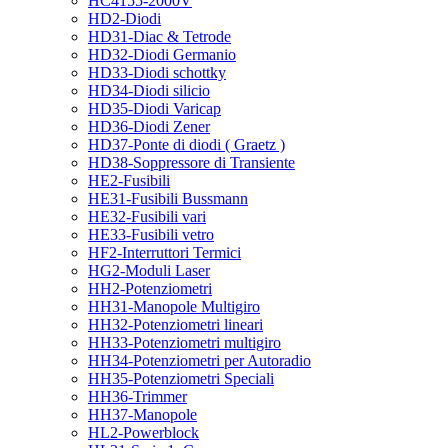
HC4155-2000V
HD2-Diodi
HD31-Diac & Tetrode
HD32-Diodi Germanio
HD33-Diodi schottky
HD34-Diodi silicio
HD35-Diodi Varicap
HD36-Diodi Zener
HD37-Ponte di diodi ( Graetz )
HD38-Soppressore di Transiente
HE2-Fusibili
HE31-Fusibili Bussmann
HE32-Fusibili vari
HE33-Fusibili vetro
HF2-Interruttori Termici
HG2-Moduli Laser
HH2-Potenziometri
HH31-Manopole Multigiro
HH32-Potenziometri lineari
HH33-Potenziometri multigiro
HH34-Potenziometri per Autoradio
HH35-Potenziometri Speciali
HH36-Trimmer
HH37-Manopole
HL2-Powerblock