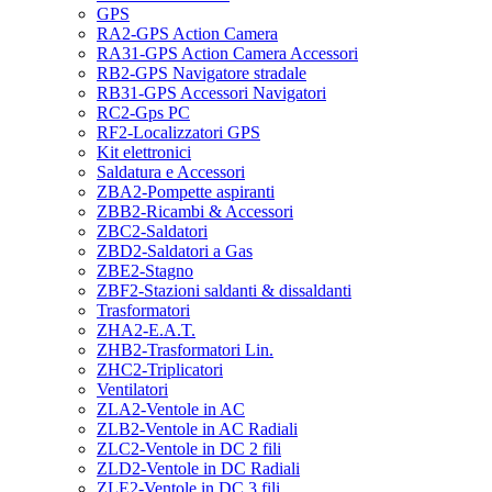
GPS
RA2-GPS Action Camera
RA31-GPS Action Camera Accessori
RB2-GPS Navigatore stradale
RB31-GPS Accessori Navigatori
RC2-Gps PC
RF2-Localizzatori GPS
Kit elettronici
Saldatura e Accessori
ZBA2-Pompette aspiranti
ZBB2-Ricambi & Accessori
ZBC2-Saldatori
ZBD2-Saldatori a Gas
ZBE2-Stagno
ZBF2-Stazioni saldanti & dissaldanti
Trasformatori
ZHA2-E.A.T.
ZHB2-Trasformatori Lin.
ZHC2-Triplicatori
Ventilatori
ZLA2-Ventole in AC
ZLB2-Ventole in AC Radiali
ZLC2-Ventole in DC 2 fili
ZLD2-Ventole in DC Radiali
ZLE2-Ventole in DC 3 fili