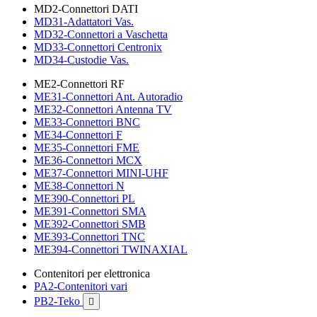
MD2-Connettori DATI
MD31-Adattatori Vas.
MD32-Connettori a Vaschetta
MD33-Connettori Centronix
MD34-Custodie Vas.
ME2-Connettori RF
ME31-Connettori Ant. Autoradio
ME32-Connettori Antenna TV
ME33-Connettori BNC
ME34-Connettori F
ME35-Connettori FME
ME36-Connettori MCX
ME37-Connettori MINI-UHF
ME38-Connettori N
ME390-Connettori PL
ME391-Connettori SMA
ME392-Connettori SMB
ME393-Connettori TNC
ME394-Connettori TWINAXIAL
Contenitori per elettronica
PA2-Contenitori vari
PB2-Teko
