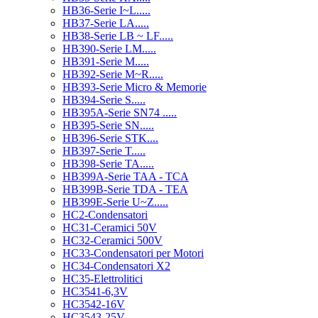
HB36-Serie I~L.....
HB37-Serie LA.....
HB38-Serie LB ~ LF.....
HB390-Serie LM.....
HB391-Serie M.....
HB392-Serie M~R.....
HB393-Serie Micro & Memorie
HB394-Serie S.....
HB395A-Serie SN74 .....
HB395-Serie SN.....
HB396-Serie STK....
HB397-Serie T.....
HB398-Serie TA.....
HB399A-Serie TAA - TCA
HB399B-Serie TDA - TEA
HB399E-Serie U~Z.....
HC2-Condensatori
HC31-Ceramici 50V
HC32-Ceramici 500V
HC33-Condensatori per Motori
HC34-Condensatori X2
HC35-Elettrolitici
HC3541-6,3V
HC3542-16V
HC3543-25V