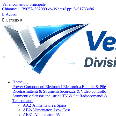
Vai al contenuto principale
Chiamaci: +390574592089 -*- WhatsApp: 3491733486

Accedi

Carrello
0
Home
Power
Componenti Elettronici
Elettronica
Batterie & Pile
Ricetrasmittenti & Strumenti
Sicurezza & Video controllo
Strumenti e Sensori industriali
TV & Sat
Radiocomandi &
Telecomandi
AA2-Alimentatori a Spina
AB2-Alimentatori Low Cost
AB31-Alimentatori 5V