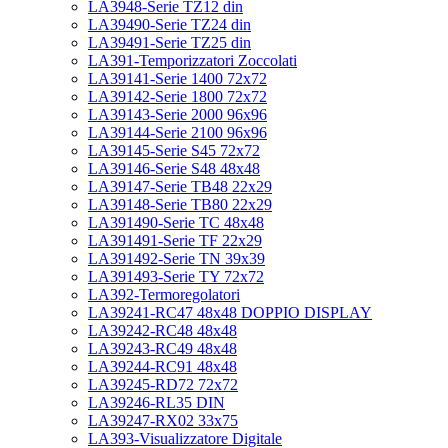
LA3948-Serie TZ12 din
LA39490-Serie TZ24 din
LA39491-Serie TZ25 din
LA391-Temporizzatori Zoccolati
LA39141-Serie 1400 72x72
LA39142-Serie 1800 72x72
LA39143-Serie 2000 96x96
LA39144-Serie 2100 96x96
LA39145-Serie S45 72x72
LA39146-Serie S48 48x48
LA39147-Serie TB48 22x29
LA39148-Serie TB80 22x29
LA391490-Serie TC 48x48
LA391491-Serie TF 22x29
LA391492-Serie TN 39x39
LA391493-Serie TY 72x72
LA392-Termoregolatori
LA39241-RC47 48x48 DOPPIO DISPLAY
LA39242-RC48 48x48
LA39243-RC49 48x48
LA39244-RC91 48x48
LA39245-RD72 72x72
LA39246-RL35 DIN
LA39247-RX02 33x75
LA393-Visualizzatore Digitale