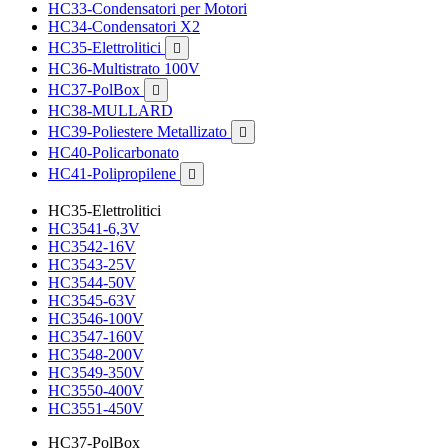
HC33-Condensatori per Motori
HC34-Condensatori X2
HC35-Elettrolitici

HC36-Multistrato 100V
HC37-PolBox

HC38-MULLARD
HC39-Poliestere Metallizato

HC40-Policarbonato
HC41-Polipropilene

HC35-Elettrolitici
HC3541-6,3V
HC3542-16V
HC3543-25V
HC3544-50V
HC3545-63V
HC3546-100V
HC3547-160V
HC3548-200V
HC3549-350V
HC3550-400V
HC3551-450V
HC37-PolBox