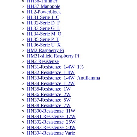
HH36-Trimmer
HH37-Manopole
HL2-Powerblock
HL31-Serie 1_C
HL32-Serie D_F
HL33-Serie G_L
HL34-Serie M_O
HL35-Serie P_T
HL36-Serie U_X
HM2-Raspberry Pi
HM31-shield Raspberry Pi
HN2-Resistenze
HN31-Resistenze_1-4W_1%
HN32-Resistenze_1-4W
HN33-Resistenze_1-4W_Antifiamma
HN34-Resistenze_1-2W
HN35-Resistenze_1W
HN36-Resistenze_2W
HN37-Resistenze_5W
HN38-Resistenze_7W
HN390-Resistenze_11W
HN391-Resistenze_17W
HN392-Resistenze_25W
HN393-Resistenze_50W
HN394-Resistenze Varie