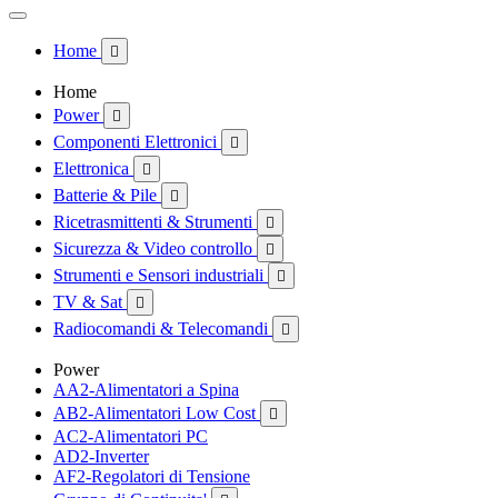
Home

Home
Power

Componenti Elettronici

Elettronica

Batterie & Pile

Ricetrasmittenti & Strumenti

Sicurezza & Video controllo

Strumenti e Sensori industriali

TV & Sat

Radiocomandi & Telecomandi

Power
AA2-Alimentatori a Spina
AB2-Alimentatori Low Cost

AC2-Alimentatori PC
AD2-Inverter
AF2-Regolatori di Tensione