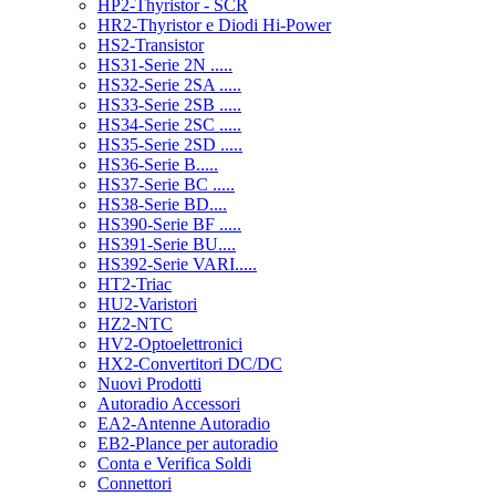
HP2-Thyristor - SCR
HR2-Thyristor e Diodi Hi-Power
HS2-Transistor
HS31-Serie 2N .....
HS32-Serie 2SA .....
HS33-Serie 2SB .....
HS34-Serie 2SC .....
HS35-Serie 2SD .....
HS36-Serie B.....
HS37-Serie BC .....
HS38-Serie BD....
HS390-Serie BF .....
HS391-Serie BU....
HS392-Serie VARI.....
HT2-Triac
HU2-Varistori
HZ2-NTC
HV2-Optoelettronici
HX2-Convertitori DC/DC
Nuovi Prodotti
Autoradio Accessori
EA2-Antenne Autoradio
EB2-Plance per autoradio
Conta e Verifica Soldi
Connettori