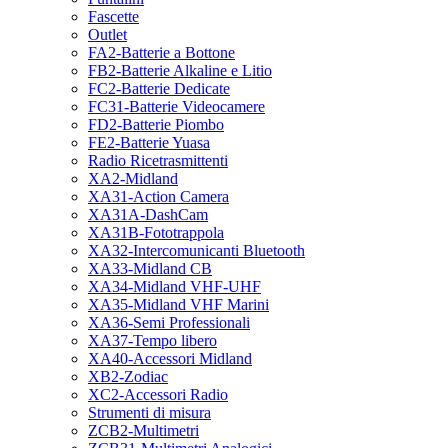
Fascette
Outlet
FA2-Batterie a Bottone
FB2-Batterie Alkaline e Litio
FC2-Batterie Dedicate
FC31-Batterie Videocamere
FD2-Batterie Piombo
FE2-Batterie Yuasa
Radio Ricetrasmittenti
XA2-Midland
XA31-Action Camera
XA31A-DashCam
XA31B-Fototrappola
XA32-Intercomunicanti Bluetooth
XA33-Midland CB
XA34-Midland VHF-UHF
XA35-Midland VHF Marini
XA36-Semi Professionali
XA37-Tempo libero
XA40-Accessori Midland
XB2-Zodiac
XC2-Accessori Radio
Strumenti di misura
ZCB2-Multimetri