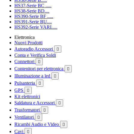
HS36-Serie B.....
HS37-Serie BC .....
HS38-Serie BD....
HS390-Serie BF .....
HS391-Serie BU....
HS392-Serie VARI.....
Elettronica
Nuovi Prodotti
Autoradio Accessori

Conta e Verifica Soldi
Connettori

Contenitori per elettronica

Illuminazione a led

Pulsanteria

GPS

Kit elettronici
Saldatura e Accessori

Trasformatori

Ventilatori

Ricambi Audio e Video

Cavi
