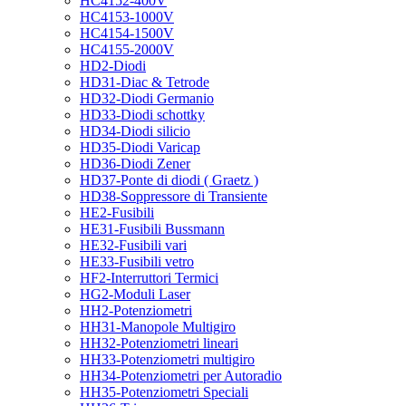
HC4152-400V
HC4153-1000V
HC4154-1500V
HC4155-2000V
HD2-Diodi
HD31-Diac & Tetrode
HD32-Diodi Germanio
HD33-Diodi schottky
HD34-Diodi silicio
HD35-Diodi Varicap
HD36-Diodi Zener
HD37-Ponte di diodi ( Graetz )
HD38-Soppressore di Transiente
HE2-Fusibili
HE31-Fusibili Bussmann
HE32-Fusibili vari
HE33-Fusibili vetro
HF2-Interruttori Termici
HG2-Moduli Laser
HH2-Potenziometri
HH31-Manopole Multigiro
HH32-Potenziometri lineari
HH33-Potenziometri multigiro
HH34-Potenziometri per Autoradio
HH35-Potenziometri Speciali