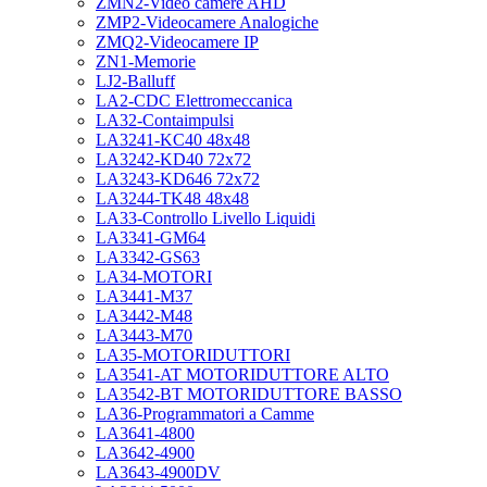
ZMN2-Video camere AHD
ZMP2-Videocamere Analogiche
ZMQ2-Videocamere IP
ZN1-Memorie
LJ2-Balluff
LA2-CDC Elettromeccanica
LA32-Contaimpulsi
LA3241-KC40 48x48
LA3242-KD40 72x72
LA3243-KD646 72x72
LA3244-TK48 48x48
LA33-Controllo Livello Liquidi
LA3341-GM64
LA3342-GS63
LA34-MOTORI
LA3441-M37
LA3442-M48
LA3443-M70
LA35-MOTORIDUTTORI
LA3541-AT MOTORIDUTTORE ALTO
LA3542-BT MOTORIDUTTORE BASSO
LA36-Programmatori a Camme
LA3641-4800
LA3642-4900
LA3643-4900DV