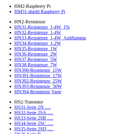
HM2-Raspberry Pi
HM31-shield Raspberry Pi
HN2-Resistenze
HN31-Resistenze_1-4W_1%
HN32-Resistenze_1-4W
HN33-Resistenze_1-4W_Antifiamma
HN34-Resistenze_1-2W
HN35-Resistenze_1W
HN36-Resistenze_2W
HN37-Resistenze_5W
HN38-Resistenze_7W
HN390-Resistenze_11W
HN391-Resistenze_17W
HN392-Resistenze_25W
HN393-Resistenze_50W
HN394-Resistenze Varie
HS2-Transistor
HS31-Serie 2N .....
HS32-Serie 2SA .....
HS33-Serie 2SB .....
HS34-Serie 2SC .....
HS35-Serie 2SD .....