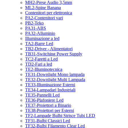
MH2-Prese Audio 3,5mm
ML2-Spine Banana
Contenitori per elettronica
PA2-Contenitori vari
PB2-Teko
PA31-ABS
PA32-Alluminio
Illuminazione a led
TA2-Barre Led
TB2-Driver - Alimentatori
TB31-Switching Power Supply
TC2-Faretti a Led
TD2-Fari a led
TE2-Illuminotecnica
TE31-Downlight Mono lampada
TE32-Downlight Multi Lampada
TE33-Illuminazione Esterni
TE34-Lampadari Industriali
TE35-Pannelli Led
TE36-Plafoniere Led
TE37-Proiettori a Binario
TE38-Proiettori per Esterni
TF2-Lampade Bulbi Strisce Tubi LED
TF31-Bulbi Classici Led
TF32-Bulbi Filamento Clear Led