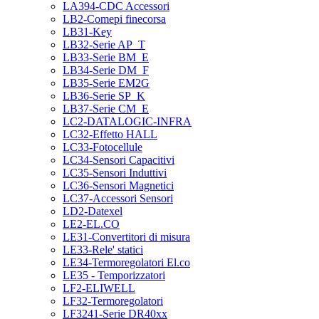
LA394-CDC Accessori
LB2-Comepi finecorsa
LB31-Key
LB32-Serie AP_T
LB33-Serie BM_E
LB34-Serie DM_F
LB35-Serie EM2G
LB36-Serie SP_K
LB37-Serie CM_E
LC2-DATALOGIC-INFRA
LC32-Effetto HALL
LC33-Fotocellule
LC34-Sensori Capacitivi
LC35-Sensori Induttivi
LC36-Sensori Magnetici
LC37-Accessori Sensori
LD2-Datexel
LE2-EL.CO
LE31-Convertitori di misura
LE33-Rele' statici
LE34-Termoregolatori El.co
LE35 - Temporizzatori
LF2-ELIWELL
LF32-Termoregolatori
LF3241-Serie DR40xx