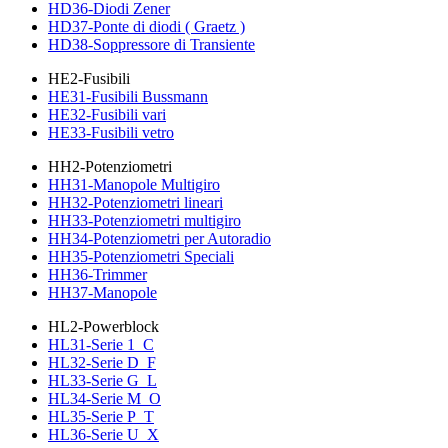
HD36-Diodi Zener
HD37-Ponte di diodi ( Graetz )
HD38-Soppressore di Transiente
HE2-Fusibili
HE31-Fusibili Bussmann
HE32-Fusibili vari
HE33-Fusibili vetro
HH2-Potenziometri
HH31-Manopole Multigiro
HH32-Potenziometri lineari
HH33-Potenziometri multigiro
HH34-Potenziometri per Autoradio
HH35-Potenziometri Speciali
HH36-Trimmer
HH37-Manopole
HL2-Powerblock
HL31-Serie 1_C
HL32-Serie D_F
HL33-Serie G_L
HL34-Serie M_O
HL35-Serie P_T
HL36-Serie U_X