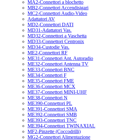
MA2-Connettori a blochetto
MB2-Connettori Accendisigari
MC2-Connettori Audio-Video
Adattatori AV
MD2-Connettori DATI
MD31-Adattatori Vas.
MD32-Connettori a Vaschetta
MD33-Connettori Centronix
MD34-Custodie Vas.
ME2-Connettori RF
ME31-Connettori Ant. Autoradio
ME32-Connettori Antenna TV
ME33-Connettori BNC
ME34-Connettori F
ME35-Connettori FME
ME36-Connettori MCX
ME37-Connettori MINI-UHF
ME38-Connettori N
ME390-Connettori PL
ME391-Connettori SMA
ME392-Connettori SMB
ME393-Connettori TNC
ME394-Connettori TWINAXIAL
MF2-Pinzette (Coccodrilli)
MG2-Connettori Alimentazione