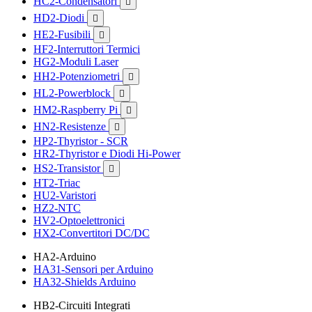
HC2-Condensatori

HD2-Diodi

HE2-Fusibili

HF2-Interruttori Termici
HG2-Moduli Laser
HH2-Potenziometri

HL2-Powerblock

HM2-Raspberry Pi

HN2-Resistenze

HP2-Thyristor - SCR
HR2-Thyristor e Diodi Hi-Power
HS2-Transistor

HT2-Triac
HU2-Varistori
HZ2-NTC
HV2-Optoelettronici
HX2-Convertitori DC/DC
HA2-Arduino
HA31-Sensori per Arduino
HA32-Shields Arduino
HB2-Circuiti Integrati