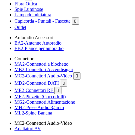
Fibra Ottica
Spie Luminose
Lampade miniatura
Capicorda - Puntali - Fascette

Outlet
Autoradio Accessori
EA2-Antenne Autoradio
EB2-Plance per autoradio
Connettori
MA2-Connettori a blochetto
MB2-Connettori Accendisigari
MC2-Connettori Audio-Video

MD2-Connettori DATI

ME2-Connettori RF

MF2-Pinzette (Coccodrilli)
MG2-Connettori Alimentazione
MH2-Prese Audio 3,5mm
ML2-Spine Banana
MC2-Connettori Audio-Video
Adattatori AV