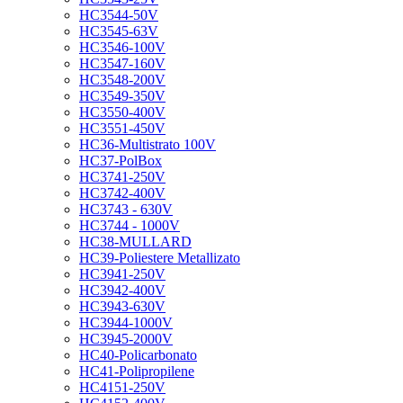
HC3544-50V
HC3545-63V
HC3546-100V
HC3547-160V
HC3548-200V
HC3549-350V
HC3550-400V
HC3551-450V
HC36-Multistrato 100V
HC37-PolBox
HC3741-250V
HC3742-400V
HC3743 - 630V
HC3744 - 1000V
HC38-MULLARD
HC39-Poliestere Metallizato
HC3941-250V
HC3942-400V
HC3943-630V
HC3944-1000V
HC3945-2000V
HC40-Policarbonato
HC41-Polipropilene
HC4151-250V