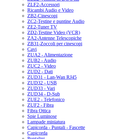
ZLF2-Accessori
Ricambi Audio e Video
ZB2-Cinescopi
ZC2-Testine e puntine Audio
ZE2-Tuner TV
ZD2-Testine Video (VCR)
ZA2-Antenne Telescopiche
ZB31-Zoccoli per cinescopi
Cavi
ZUA2 - Alimentazione
ZUB2 - Audio
ZUC2 - Video
ZUD2 - Dati
ZUD31 - Lan-Wan RJ45
ZUD32 - USB
ZUD33 - Vari
ZUD34 - D-Sub
ZUE2 - Telefonico
ZUF2 - Fibra
Fibra Ottica
Spie Luminose
Lampade miniatura
Capicorda - Puntali - Fascette
Capicorda
Puntalini