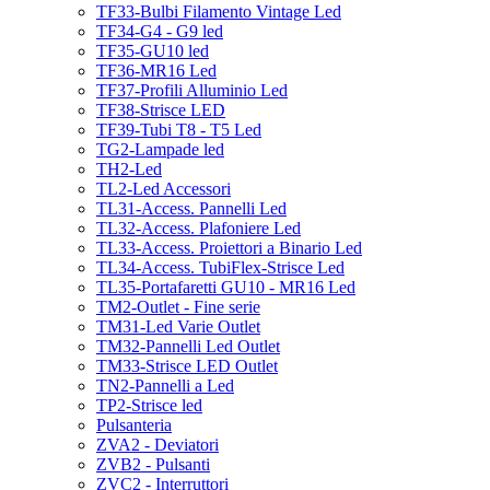
TF33-Bulbi Filamento Vintage Led
TF34-G4 - G9 led
TF35-GU10 led
TF36-MR16 Led
TF37-Profili Alluminio Led
TF38-Strisce LED
TF39-Tubi T8 - T5 Led
TG2-Lampade led
TH2-Led
TL2-Led Accessori
TL31-Access. Pannelli Led
TL32-Access. Plafoniere Led
TL33-Access. Proiettori a Binario Led
TL34-Access. TubiFlex-Strisce Led
TL35-Portafaretti GU10 - MR16 Led
TM2-Outlet - Fine serie
TM31-Led Varie Outlet
TM32-Pannelli Led Outlet
TM33-Strisce LED Outlet
TN2-Pannelli a Led
TP2-Strisce led
Pulsanteria
ZVA2 - Deviatori
ZVB2 - Pulsanti
ZVC2 - Interruttori