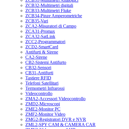
ZCB31-Multimetri Analogici
ZCB32-Multimetri digitali
ZCB33-Multimetri Fluke
ZCB34-Pinze Amperometriche
ZCB35-Vari
ZCA2-Misuratori di Campo
ZCA31-Promax
ZCA32-SatLink
ZCC2-Programmatori
ZCD2-SmartCard
Antifurti & Sirene
CA2-Sirene
CB2-Sistemi Antifurto
CB32-Sensori
CB31-Antifurti
Tastiere RFID
Telefoni Satellitari
Termometri Infrarossi
Videocontrollo
ZMA2-Accessori Videocontrollo
ZMD2-Microscopi
ZME2-Monitor PC
ZMF2-Monitor Video
ZMG2-Registratori DVR e NVR
ZML2-SPY CAM & CAMERA CAR