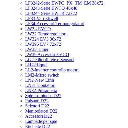
LF3242-Serie EWPC_PX_TM_EM 38x72
LF3243-Serie EWTQ 48x48
LF3244-Serie EWTR 72x72
LF33-Vari Eliwell
LF34-Accessori Termoregolatori
LW2 - EVCO
LW32 Termoregolatori
LW324 EV3 36x72
LW395 EV7 72x72
LW33 Timer
LW39 Accessori EVCO
LG2-Filtri di rete e Sensori
LH2-Hiquel
LL2-Inverter controllo motori
LM2-Micro switch
LN2-New Elfin
LN31-Contattori
LN32-Pulsanteria
Spie Luminose D22
Pulsanti D22
Selettori D22
Manipolatori D22
Accessori D22
Lampade per spie
Etichette D22