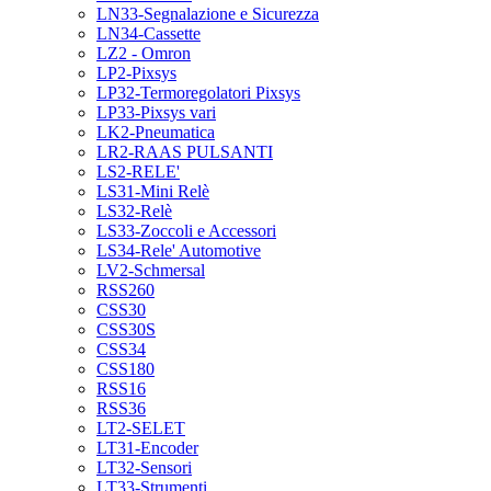
LN33-Segnalazione e Sicurezza
LN34-Cassette
LZ2 - Omron
LP2-Pixsys
LP32-Termoregolatori Pixsys
LP33-Pixsys vari
LK2-Pneumatica
LR2-RAAS PULSANTI
LS2-RELE'
LS31-Mini Relè
LS32-Relè
LS33-Zoccoli e Accessori
LS34-Rele' Automotive
LV2-Schmersal
RSS260
CSS30
CSS30S
CSS34
CSS180
RSS16
RSS36
LT2-SELET
LT31-Encoder
LT32-Sensori
LT33-Strumenti