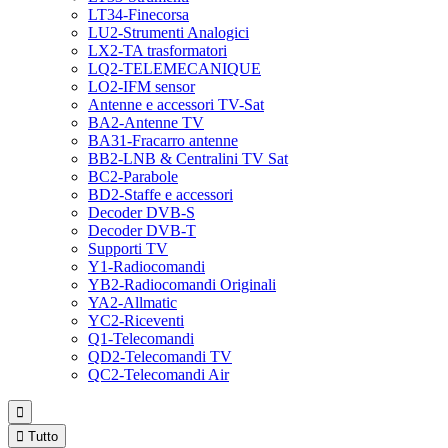
LT34-Finecorsa
LU2-Strumenti Analogici
LX2-TA trasformatori
LQ2-TELEMECANIQUE
LO2-IFM sensor
Antenne e accessori TV-Sat
BA2-Antenne TV
BA31-Fracarro antenne
BB2-LNB & Centralini TV Sat
BC2-Parabole
BD2-Staffe e accessori
Decoder DVB-S
Decoder DVB-T
Supporti TV
Y1-Radiocomandi
YB2-Radiocomandi Originali
YA2-Allmatic
YC2-Riceventi
Q1-Telecomandi
QD2-Telecomandi TV
QC2-Telecomandi Air


Tutto