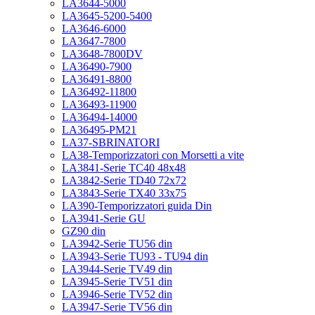
LA3644-5000
LA3645-5200-5400
LA3646-6000
LA3647-7800
LA3648-7800DV
LA36490-7900
LA36491-8800
LA36492-11800
LA36493-11900
LA36494-14000
LA36495-PM21
LA37-SBRINATORI
LA38-Temporizzatori con Morsetti a vite
LA3841-Serie TC40 48x48
LA3842-Serie TD40 72x72
LA3843-Serie TX40 33x75
LA390-Temporizzatori guida Din
LA3941-Serie GU
GZ90 din
LA3942-Serie TU56 din
LA3943-Serie TU93 - TU94 din
LA3944-Serie TV49 din
LA3945-Serie TV51 din
LA3946-Serie TV52 din
LA3947-Serie TV56 din