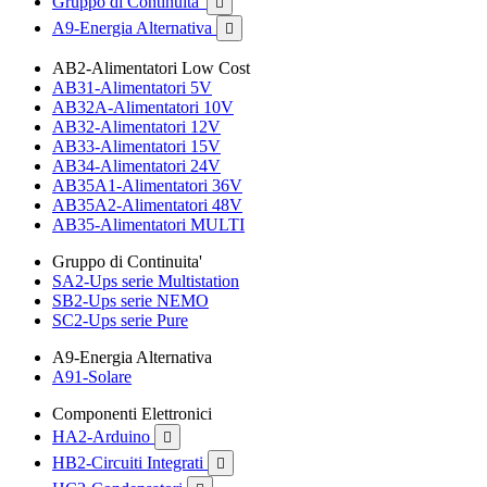
Gruppo di Continuita'

A9-Energia Alternativa

AB2-Alimentatori Low Cost
AB31-Alimentatori 5V
AB32A-Alimentatori 10V
AB32-Alimentatori 12V
AB33-Alimentatori 15V
AB34-Alimentatori 24V
AB35A1-Alimentatori 36V
AB35A2-Alimentatori 48V
AB35-Alimentatori MULTI
Gruppo di Continuita'
SA2-Ups serie Multistation
SB2-Ups serie NEMO
SC2-Ups serie Pure
A9-Energia Alternativa
A91-Solare
Componenti Elettronici
HA2-Arduino

HB2-Circuiti Integrati
