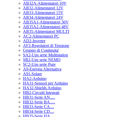
AB32A-Alimentatori 10V
AB32-Alimentatori 12V
AB33-Alimentatori 15V
AB34-Alimentatori 24V
AB35A1-Alimentatori 36V
AB35A2-Alimentatori 48V
AB35-Alimentatori MULTI
AC2-Alimentatori PC
AD2-Inverter
AF2-Regolatori di Tensione
Gruppo di Continuita'
SA2-Ups serie Multistation
SB2-Ups serie NEMO
SC2-Ups serie Pure
A9-Energia Alternativa
A91-Solare
HA2-Arduino
HA31-Sensori per Arduino
HA32-Shields Arduino
HB2-Circuiti Integrati
HB31-Serie AN.....
HB32-Serie BA.....
HB33-Serie CA....
HB34-Serie CD....
HB35-Serie HA.....