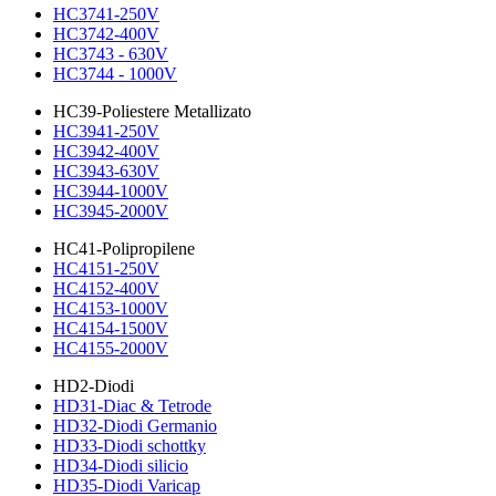
HC3741-250V
HC3742-400V
HC3743 - 630V
HC3744 - 1000V
HC39-Poliestere Metallizato
HC3941-250V
HC3942-400V
HC3943-630V
HC3944-1000V
HC3945-2000V
HC41-Polipropilene
HC4151-250V
HC4152-400V
HC4153-1000V
HC4154-1500V
HC4155-2000V
HD2-Diodi
HD31-Diac & Tetrode
HD32-Diodi Germanio
HD33-Diodi schottky
HD34-Diodi silicio
HD35-Diodi Varicap