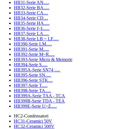
HB31-Serie AN.....
HB32-Serie BA.....
HB33-Serie CA....
HB34-Serie CD....
HB35-Serie HA.....
HB36-Serie I~L.....
HB37-Serie LA.....
HB38-Serie LB ~ LF.....
HB390-Serie LM.....
HB391-Serie M.....
HB392-Serie M~R.....
HB393-Serie Micro & Memorie
HB394-Serie S.....
HB395A-Serie SN74 .....
HB395-Serie SN.....
HB396-Serie STK....
HB397-Serie T.....
HB398-Serie TA.....
HB399A-Serie TAA - TCA
HB399B-Serie TDA - TEA
HB399E-Serie U~Z.....
HC2-Condensatori
HC31-Ceramici 50V
HC32-Ceramici 500V