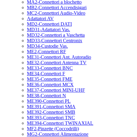
MA2-Connettori a blochetto
MB2-Connettori Accendisigari
MC2-Connettori Audio-Video
Adattatori AV
MD2-Connettori DATI
MD31-Adattatori Vas.
MD32-Connettori a Vaschetta
MD33-Connettori Centronix
MD34-Custodie Vas.
ME2-Connettori RF
ME31-Connettori Ant. Autoradio
ME32-Connettori Antenna TV
ME33-Connettori BNC
ME34-Connettori F
ME35-Connettori FME
ME36-Connettori MCX
ME37-Connettori MINI-UHF
ME38-Connettori N
ME390-Connettori PL
ME391-Connettori SMA
ME392-Connettori SMB
ME393-Connettori TNC
ME394-Connettori TWINAXIAL
MF2-Pinzette (Coccodrilli)
MG2-Connettori Alimentazione