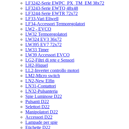
LF3242-Serie EWPC_PX_TM_EM 38x72
LF3243-Serie EWTQ 48x48
LF3244-Serie EWTR 72x72
LF33-Vari Eliwell
LF34-Accessori Termoregolatori
LW2 - EVCO
LW32 Termoregolatori
LW324 EV3 36x72
LW395 EV7 72x72
LW33 Timer
LW39 Accessori EVCO
LG2-Filtri di rete e Sensori
LH2-Hiquel
LL2-Inverter controllo motori
LM2-Micro switch
LN2-New Elfin
LN31-Contattori
LN32-Pulsanteria
Spie Luminose D22
Pulsanti D22
Selettori D22
Manipolatori D22
Accessori D22
Lampade per spie
Etichette D22