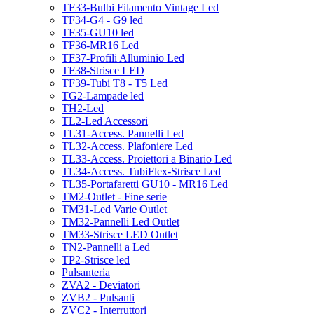
TF33-Bulbi Filamento Vintage Led
TF34-G4 - G9 led
TF35-GU10 led
TF36-MR16 Led
TF37-Profili Alluminio Led
TF38-Strisce LED
TF39-Tubi T8 - T5 Led
TG2-Lampade led
TH2-Led
TL2-Led Accessori
TL31-Access. Pannelli Led
TL32-Access. Plafoniere Led
TL33-Access. Proiettori a Binario Led
TL34-Access. TubiFlex-Strisce Led
TL35-Portafaretti GU10 - MR16 Led
TM2-Outlet - Fine serie
TM31-Led Varie Outlet
TM32-Pannelli Led Outlet
TM33-Strisce LED Outlet
TN2-Pannelli a Led
TP2-Strisce led
Pulsanteria
ZVA2 - Deviatori
ZVB2 - Pulsanti
ZVC2 - Interruttori