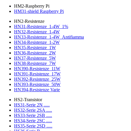
HM2-Raspberry Pi
HM31-shield Raspberry Pi
HN2-Resistenze
HN31-Resistenze_1-4W_1%
HN32-Resistenze_1-4W
HN33-Resistenze_1-4W_Antifiamma
HN34-Resistenze_1-2W
HN35-Resistenze_1W
HN36-Resistenze_2W
HN37-Resistenze_5W
HN38-Resistenze_7W
HN390-Resistenze_11W
HN391-Resistenze_17W
HN392-Resistenze_25W
HN393-Resistenze_50W
HN394-Resistenze Varie
HS2-Transistor
HS31-Serie 2N .....
HS32-Serie 2SA .....
HS33-Serie 2SB .....
HS34-Serie 2SC .....
HS35-Serie 2SD .....