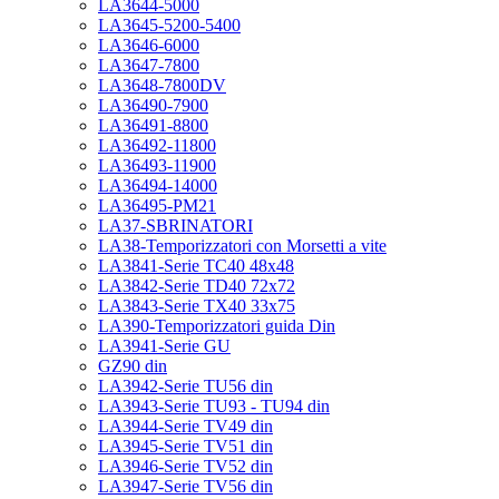
LA3644-5000
LA3645-5200-5400
LA3646-6000
LA3647-7800
LA3648-7800DV
LA36490-7900
LA36491-8800
LA36492-11800
LA36493-11900
LA36494-14000
LA36495-PM21
LA37-SBRINATORI
LA38-Temporizzatori con Morsetti a vite
LA3841-Serie TC40 48x48
LA3842-Serie TD40 72x72
LA3843-Serie TX40 33x75
LA390-Temporizzatori guida Din
LA3941-Serie GU
GZ90 din
LA3942-Serie TU56 din
LA3943-Serie TU93 - TU94 din
LA3944-Serie TV49 din
LA3945-Serie TV51 din
LA3946-Serie TV52 din
LA3947-Serie TV56 din