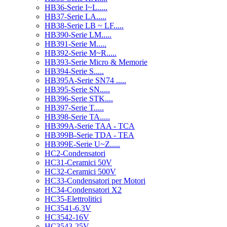
HB36-Serie I~L.....
HB37-Serie LA.....
HB38-Serie LB ~ LF.....
HB390-Serie LM.....
HB391-Serie M.....
HB392-Serie M~R.....
HB393-Serie Micro & Memorie
HB394-Serie S.....
HB395A-Serie SN74 .....
HB395-Serie SN.....
HB396-Serie STK....
HB397-Serie T.....
HB398-Serie TA.....
HB399A-Serie TAA - TCA
HB399B-Serie TDA - TEA
HB399E-Serie U~Z.....
HC2-Condensatori
HC31-Ceramici 50V
HC32-Ceramici 500V
HC33-Condensatori per Motori
HC34-Condensatori X2
HC35-Elettrolitici
HC3541-6,3V
HC3542-16V
HC3543-25V