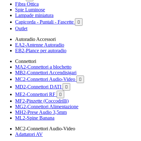
Fibra Ottica
Spie Luminose
Lampade miniatura
Capicorda - Puntali - Fascette

Outlet
Autoradio Accessori
EA2-Antenne Autoradio
EB2-Plance per autoradio
Connettori
MA2-Connettori a blochetto
MB2-Connettori Accendisigari
MC2-Connettori Audio-Video

MD2-Connettori DATI

ME2-Connettori RF

MF2-Pinzette (Coccodrilli)
MG2-Connettori Alimentazione
MH2-Prese Audio 3,5mm
ML2-Spine Banana
MC2-Connettori Audio-Video
Adattatori AV