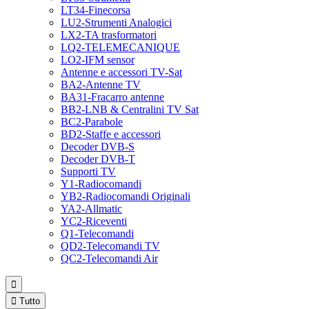
LT34-Finecorsa
LU2-Strumenti Analogici
LX2-TA trasformatori
LQ2-TELEMECANIQUE
LO2-IFM sensor
Antenne e accessori TV-Sat
BA2-Antenne TV
BA31-Fracarro antenne
BB2-LNB & Centralini TV Sat
BC2-Parabole
BD2-Staffe e accessori
Decoder DVB-S
Decoder DVB-T
Supporti TV
Y1-Radiocomandi
YB2-Radiocomandi Originali
YA2-Allmatic
YC2-Riceventi
Q1-Telecomandi
QD2-Telecomandi TV
QC2-Telecomandi Air


Tutto