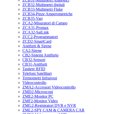
ZCB31-Multimetri Analogici
ZCB32-Multimetri digitali
ZCB33-Multimetri Fluke
ZCB34-Pinze Amperometriche
ZCB35-Vari
ZCA2-Misuratori di Campo
ZCA31-Promax
ZCA32-SatLink
ZCC2-Programmatori
ZCD2-SmartCard
Antifurti & Sirene
CA2-Sirene
CB2-Sistemi Antifurto
CB32-Sensori
CB31-Antifurti
Tastiere RFID
Telefoni Satellitari
Termometri Infrarossi
Videocontrollo
ZMA2-Accessori Videocontrollo
ZMD2-Microscopi
ZME2-Monitor PC
ZMF2-Monitor Video
ZMG2-Registratori DVR e NVR
ZML2-SPY CAM & CAMERA CAR