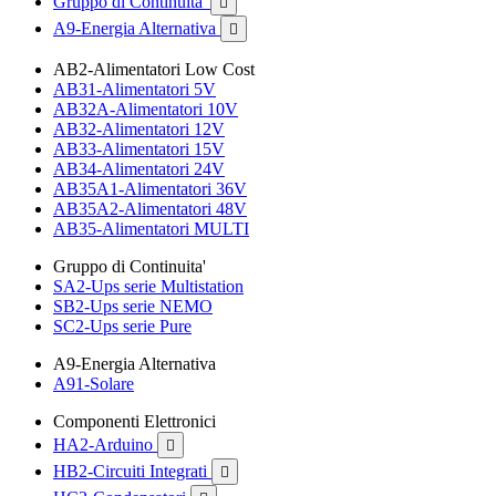
Gruppo di Continuita'

A9-Energia Alternativa

AB2-Alimentatori Low Cost
AB31-Alimentatori 5V
AB32A-Alimentatori 10V
AB32-Alimentatori 12V
AB33-Alimentatori 15V
AB34-Alimentatori 24V
AB35A1-Alimentatori 36V
AB35A2-Alimentatori 48V
AB35-Alimentatori MULTI
Gruppo di Continuita'
SA2-Ups serie Multistation
SB2-Ups serie NEMO
SC2-Ups serie Pure
A9-Energia Alternativa
A91-Solare
Componenti Elettronici
HA2-Arduino

HB2-Circuiti Integrati
