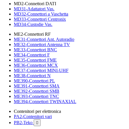
MD2-Connettori DATI
MD31-Adattatori Vas.
MD32-Connettori a Vaschetta
MD33-Connettori Centronix
MD34-Custodie Vas.
ME2-Connettori RF
ME31-Connettori Ant. Autoradio
ME32-Connettori Antenna TV
ME33-Connettori BNC
ME34-Connettori F
ME35-Connettori FME
ME36-Connettori MCX
ME37-Connettori MINI-UHF
ME38-Connettori N
ME390-Connettori PL
ME391-Connettori SMA
ME392-Connettori SMB
ME393-Connettori TNC
ME394-Connettori TWINAXIAL
Contenitori per elettronica
PA2-Contenitori vari
PB2-Teko
