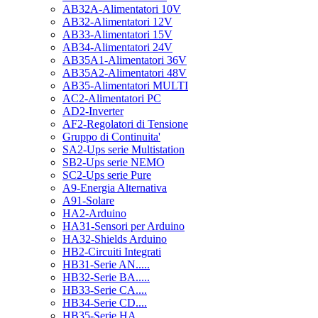
AB32A-Alimentatori 10V
AB32-Alimentatori 12V
AB33-Alimentatori 15V
AB34-Alimentatori 24V
AB35A1-Alimentatori 36V
AB35A2-Alimentatori 48V
AB35-Alimentatori MULTI
AC2-Alimentatori PC
AD2-Inverter
AF2-Regolatori di Tensione
Gruppo di Continuita'
SA2-Ups serie Multistation
SB2-Ups serie NEMO
SC2-Ups serie Pure
A9-Energia Alternativa
A91-Solare
HA2-Arduino
HA31-Sensori per Arduino
HA32-Shields Arduino
HB2-Circuiti Integrati
HB31-Serie AN.....
HB32-Serie BA.....
HB33-Serie CA....
HB34-Serie CD....
HB35-Serie HA.....