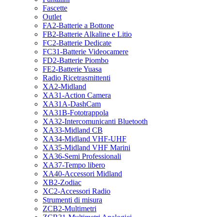
Fascette
Outlet
FA2-Batterie a Bottone
FB2-Batterie Alkaline e Litio
FC2-Batterie Dedicate
FC31-Batterie Videocamere
FD2-Batterie Piombo
FE2-Batterie Yuasa
Radio Ricetrasmittenti
XA2-Midland
XA31-Action Camera
XA31A-DashCam
XA31B-Fototrappola
XA32-Intercomunicanti Bluetooth
XA33-Midland CB
XA34-Midland VHF-UHF
XA35-Midland VHF Marini
XA36-Semi Professionali
XA37-Tempo libero
XA40-Accessori Midland
XB2-Zodiac
XC2-Accessori Radio
Strumenti di misura
ZCB2-Multimetri