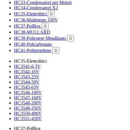
HC33-Condensatori per Motori
HC34-Condensatori X2
HC35-Elettrolitici

HC36-Multistrato 100V
HC37-PolBox

HC38-MULLARD
HC39-Poliestere Metallizato

HC40-Policarbonato
HC41-Polipropilene

HC35-Elettrolitici
HC3541-6,3V
HC3542-16V
HC3543-25V
HC3544-50V
HC3545-63V
HC3546-100V
HC3547-160V
HC3548-200V
HC3549-350V
HC3550-400V
HC3551-450V
HC37-PolBox