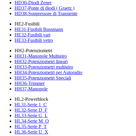
HD36-Diodi Zener
HD37-Ponte di diodi ( Graetz )
HD38-Soppressore di Transiente
HE2-Fusibili
HE31-Fusibili Bussmann
HE32-Fusibili vari
HE33-Fusibili vetro
HH2-Potenziometri
HH31-Manopole Multigiro
HH32-Potenziometri lineari
HH33-Potenziometri multigiro
HH34-Potenziometri per Autoradio
HH35-Potenziometri Speciali
HH36-Trimmer
HH37-Manopole
HL2-Powerblock
HL31-Serie 1_C
HL32-Serie D_F
HL33-Serie G_L
HL34-Serie M_O
HL35-Serie P_T
HL36-Serie U_X