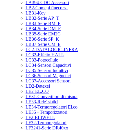
LA394-CDC Accessori
LB2-Comepi finecorsa
LB31-Key
LB32-Serie AP_T
LB33-Serie BM_E
LB34-Serie DM_F
LB35-Serie EM2G
LB36-Serie SP_K
LB37-Serie CM_E
LC2-DATALOGIC-INFRA
LC32-Effetto HALL
LC33-Fotocellule
LC34-Sensori Capacitivi
LC35-Sensori Induttivi
LC36-Sensori Magnetici
LC37-Accessori Sensori
LD2-Datexel
LE2-EL.CO
LE31-Convertitori di misura
LE33-Rele' statici
LE34-Termoregolatori El.co
LE35 - Temporizzatori
LF2-ELIWELL
LF32-Termoregolatori
LF3241-Serie DR40xx