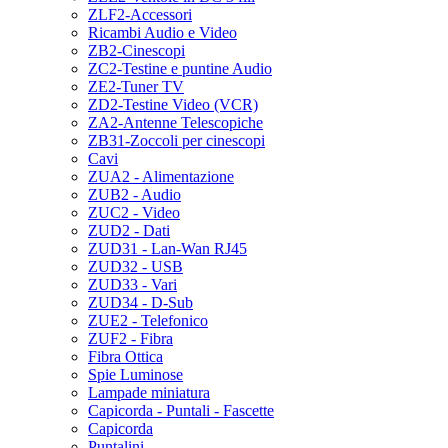
ZLF2-Accessori
Ricambi Audio e Video
ZB2-Cinescopi
ZC2-Testine e puntine Audio
ZE2-Tuner TV
ZD2-Testine Video (VCR)
ZA2-Antenne Telescopiche
ZB31-Zoccoli per cinescopi
Cavi
ZUA2 - Alimentazione
ZUB2 - Audio
ZUC2 - Video
ZUD2 - Dati
ZUD31 - Lan-Wan RJ45
ZUD32 - USB
ZUD33 - Vari
ZUD34 - D-Sub
ZUE2 - Telefonico
ZUF2 - Fibra
Fibra Ottica
Spie Luminose
Lampade miniatura
Capicorda - Puntali - Fascette
Capicorda
Puntalini