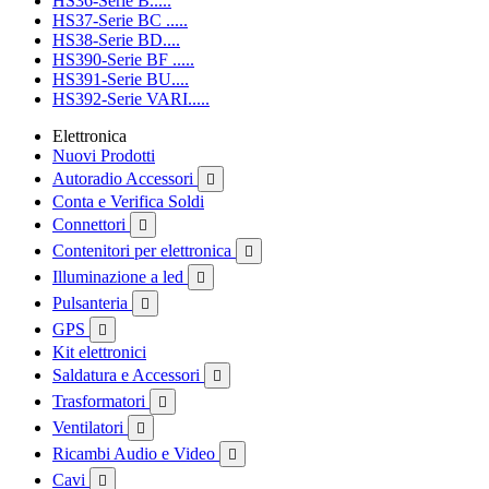
HS36-Serie B.....
HS37-Serie BC .....
HS38-Serie BD....
HS390-Serie BF .....
HS391-Serie BU....
HS392-Serie VARI.....
Elettronica
Nuovi Prodotti
Autoradio Accessori

Conta e Verifica Soldi
Connettori

Contenitori per elettronica

Illuminazione a led

Pulsanteria

GPS

Kit elettronici
Saldatura e Accessori

Trasformatori

Ventilatori

Ricambi Audio e Video

Cavi
