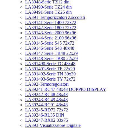
LA3948-Serie TZ12 din
LA39490-Serie TZ24 din
LA39491-Serie TZ25 din
LA391-Temporizzatori Zoccolati
LA39141-Serie 1400 72x72
LA39142-Serie 1800 72x72
LA39143-Serie 2000 96x96
LA39144-Serie 2100 96x96
LA39145-Serie S45 72x72
LA39146-Serie S48 48x48
LA39147-Serie TB48 22x29
LA39148-Serie TB80 22x29
LA391490-Serie TC 48x48
LA391491-Serie TF 22x29
LA391492-Serie TN 39x39
LA391493-Serie TY 72x72
LA392-Termoregolatori
LA39241-RC47 48x48 DOPPIO DISPLAY
LA39242-RC48 48x48
LA39243-RC49 48x48
LA39244-RC91 48x48
LA39245-RD72 72x72
LA39246-RL35 DIN
LA39247-RX02 33x75
LA393-Visualizzatore Digitale