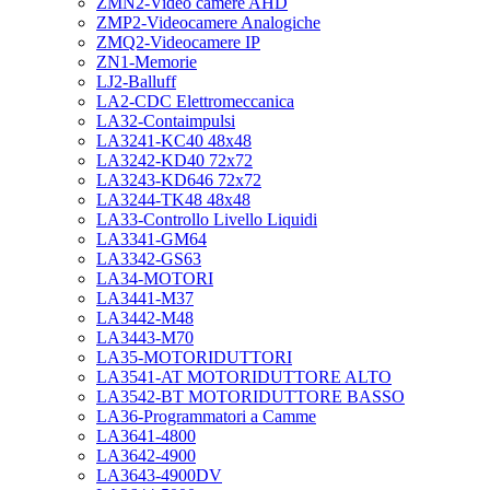
ZMN2-Video camere AHD
ZMP2-Videocamere Analogiche
ZMQ2-Videocamere IP
ZN1-Memorie
LJ2-Balluff
LA2-CDC Elettromeccanica
LA32-Contaimpulsi
LA3241-KC40 48x48
LA3242-KD40 72x72
LA3243-KD646 72x72
LA3244-TK48 48x48
LA33-Controllo Livello Liquidi
LA3341-GM64
LA3342-GS63
LA34-MOTORI
LA3441-M37
LA3442-M48
LA3443-M70
LA35-MOTORIDUTTORI
LA3541-AT MOTORIDUTTORE ALTO
LA3542-BT MOTORIDUTTORE BASSO
LA36-Programmatori a Camme
LA3641-4800
LA3642-4900
LA3643-4900DV