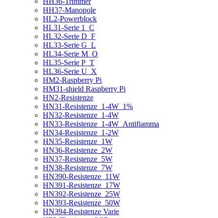
HH36-Trimmer
HH37-Manopole
HL2-Powerblock
HL31-Serie 1_C
HL32-Serie D_F
HL33-Serie G_L
HL34-Serie M_O
HL35-Serie P_T
HL36-Serie U_X
HM2-Raspberry Pi
HM31-shield Raspberry Pi
HN2-Resistenze
HN31-Resistenze_1-4W_1%
HN32-Resistenze_1-4W
HN33-Resistenze_1-4W_Antifiamma
HN34-Resistenze_1-2W
HN35-Resistenze_1W
HN36-Resistenze_2W
HN37-Resistenze_5W
HN38-Resistenze_7W
HN390-Resistenze_11W
HN391-Resistenze_17W
HN392-Resistenze_25W
HN393-Resistenze_50W
HN394-Resistenze Varie