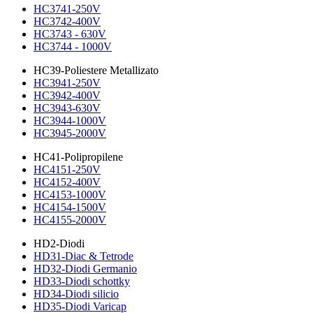
HC3741-250V
HC3742-400V
HC3743 - 630V
HC3744 - 1000V
HC39-Poliestere Metallizato
HC3941-250V
HC3942-400V
HC3943-630V
HC3944-1000V
HC3945-2000V
HC41-Polipropilene
HC4151-250V
HC4152-400V
HC4153-1000V
HC4154-1500V
HC4155-2000V
HD2-Diodi
HD31-Diac & Tetrode
HD32-Diodi Germanio
HD33-Diodi schottky
HD34-Diodi silicio
HD35-Diodi Varicap