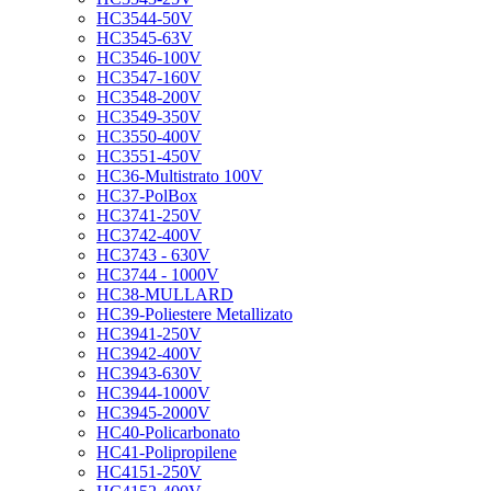
HC3544-50V
HC3545-63V
HC3546-100V
HC3547-160V
HC3548-200V
HC3549-350V
HC3550-400V
HC3551-450V
HC36-Multistrato 100V
HC37-PolBox
HC3741-250V
HC3742-400V
HC3743 - 630V
HC3744 - 1000V
HC38-MULLARD
HC39-Poliestere Metallizato
HC3941-250V
HC3942-400V
HC3943-630V
HC3944-1000V
HC3945-2000V
HC40-Policarbonato
HC41-Polipropilene
HC4151-250V