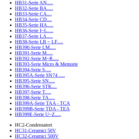
HB31-Serie AN.....
HB32-Serie BA.....
HB33-Serie CA....
HB34-Serie CD....
HB35-Serie HA.....
HB36-Serie I~L.....
HB37-Serie LA.....
HB38-Serie LB ~ LF.....
HB390-Serie LM.....
HB391-Serie M.....
HB392-Serie M~R.....
HB393-Serie Micro & Memorie
HB394-Serie S.....
HB395A-Serie SN74 .....
HB395-Serie SN.....
HB396-Serie STK....
HB397-Serie T.....
HB398-Serie TA.....
HB399A-Serie TAA - TCA
HB399B-Serie TDA - TEA
HB399E-Serie U~Z.....
HC2-Condensatori
HC31-Ceramici 50V
HC32-Ceramici 500V