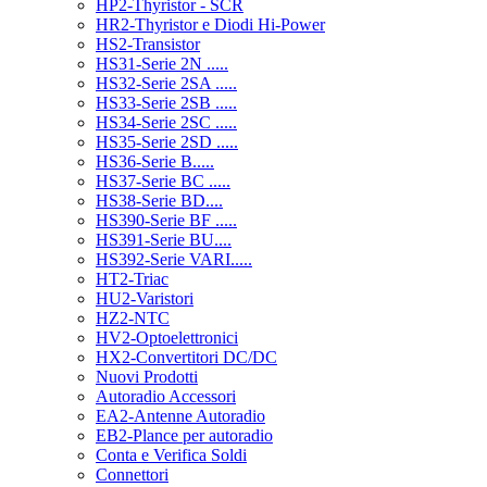
HP2-Thyristor - SCR
HR2-Thyristor e Diodi Hi-Power
HS2-Transistor
HS31-Serie 2N .....
HS32-Serie 2SA .....
HS33-Serie 2SB .....
HS34-Serie 2SC .....
HS35-Serie 2SD .....
HS36-Serie B.....
HS37-Serie BC .....
HS38-Serie BD....
HS390-Serie BF .....
HS391-Serie BU....
HS392-Serie VARI.....
HT2-Triac
HU2-Varistori
HZ2-NTC
HV2-Optoelettronici
HX2-Convertitori DC/DC
Nuovi Prodotti
Autoradio Accessori
EA2-Antenne Autoradio
EB2-Plance per autoradio
Conta e Verifica Soldi
Connettori