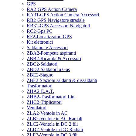
GPS
RA2-GPS Action Camera
RA31-GPS Action Camera Accessori
RB2-GPS Navigatore stradale
RB31-GPS Accessori Navigatori
RC2-Gps PC
RF2-Localizzatori GPS
Kit elettronici
Saldatura e Accessori
ZBA2-Pompette aspiranti
ZBB2-Ricambi & Accessori
ZBC2-Saldatori
ZBD2-Saldatori a Gas
ZBE2-Stagno
ZBF2-Stazioni saldanti & dissaldanti
Trasformatori
ZHA2-E.A.T.
ZHB2-Trasformatori Lin.
ZHC2-Triplicatori
Ventilatori
ZLA2-Ventole in AC
ZLB2-Ventole in AC Radiali
ZLC2-Ventole in DC 2 fili
ZLD2-Ventole in DC Radiali
ZLE2-Ventole in DC 3 fili