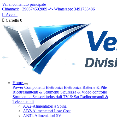
Vai al contenuto principale
Chiamaci: +390574592089 -*- WhatsApp: 3491733486

Accedi

Carrello
0
Home
Power
Componenti Elettronici
Elettronica
Batterie & Pile
Ricetrasmittenti & Strumenti
Sicurezza & Video controllo
Strumenti e Sensori industriali
TV & Sat
Radiocomandi &
Telecomandi
AA2-Alimentatori a Spina
AB2-Alimentatori Low Cost
AB31-Alimentatori 5V