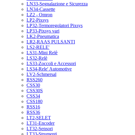
LN33-Segnalazione e Sicurezza
LN34-Cassette
LZ2 - Omron
LP2-Pixsys
LP32-Termoregolatori Pixsys
LP33-Pixsys vari
LK2-Pneumatica
LR2-RAAS PULSANTI
LS2-RELE'
LS31-Mini Relè
LS32-Relè
LS33-Zoccoli e Accessori
LS34-Rele' Automotive
LV2-Schmersal
RSS260
CSS30
CSS30S
CSS34
CSS180
RSS16
RSS36
LT2-SELET
LT31-Encoder
LT32-Sensori
LT33-Strumenti