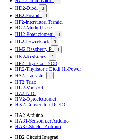
HC2-Condensatori

HD2-Diodi

HE2-Fusibili

HF2-Interruttori Termici
HG2-Moduli Laser
HH2-Potenziometri

HL2-Powerblock

HM2-Raspberry Pi

HN2-Resistenze

HP2-Thyristor - SCR
HR2-Thyristor e Diodi Hi-Power
HS2-Transistor

HT2-Triac
HU2-Varistori
HZ2-NTC
HV2-Optoelettronici
HX2-Convertitori DC/DC
HA2-Arduino
HA31-Sensori per Arduino
HA32-Shields Arduino
HB2-Circuiti Integrati