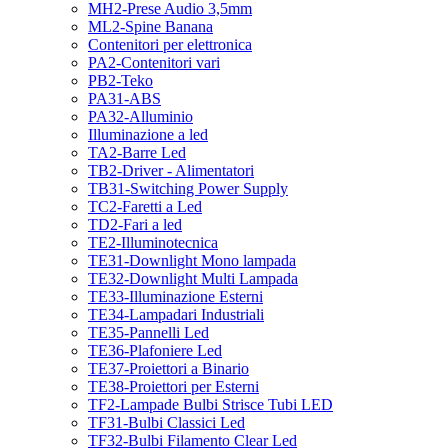
MH2-Prese Audio 3,5mm
ML2-Spine Banana
Contenitori per elettronica
PA2-Contenitori vari
PB2-Teko
PA31-ABS
PA32-Alluminio
Illuminazione a led
TA2-Barre Led
TB2-Driver - Alimentatori
TB31-Switching Power Supply
TC2-Faretti a Led
TD2-Fari a led
TE2-Illuminotecnica
TE31-Downlight Mono lampada
TE32-Downlight Multi Lampada
TE33-Illuminazione Esterni
TE34-Lampadari Industriali
TE35-Pannelli Led
TE36-Plafoniere Led
TE37-Proiettori a Binario
TE38-Proiettori per Esterni
TF2-Lampade Bulbi Strisce Tubi LED
TF31-Bulbi Classici Led
TF32-Bulbi Filamento Clear Led