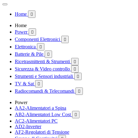
Home

Home
Power

Componenti Elettronici

Elettronica

Batterie & Pile

Ricetrasmittenti & Strumenti

Sicurezza & Video controllo

Strumenti e Sensori industriali

TV & Sat

Radiocomandi & Telecomandi

Power
AA2-Alimentatori a Spina
AB2-Alimentatori Low Cost

AC2-Alimentatori PC
AD2-Inverter
AF2-Regolatori di Tensione