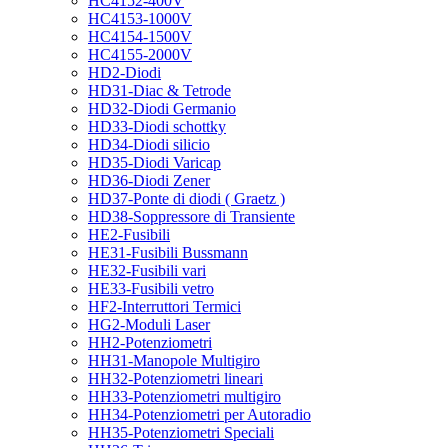
HC4152-400V
HC4153-1000V
HC4154-1500V
HC4155-2000V
HD2-Diodi
HD31-Diac & Tetrode
HD32-Diodi Germanio
HD33-Diodi schottky
HD34-Diodi silicio
HD35-Diodi Varicap
HD36-Diodi Zener
HD37-Ponte di diodi ( Graetz )
HD38-Soppressore di Transiente
HE2-Fusibili
HE31-Fusibili Bussmann
HE32-Fusibili vari
HE33-Fusibili vetro
HF2-Interruttori Termici
HG2-Moduli Laser
HH2-Potenziometri
HH31-Manopole Multigiro
HH32-Potenziometri lineari
HH33-Potenziometri multigiro
HH34-Potenziometri per Autoradio
HH35-Potenziometri Speciali