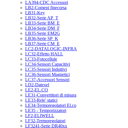
LA394-CDC Accessori
LB2-Comepi finecorsa
LB31-Key
LB32-Serie AP_T
LB33-Serie BM_E
LB34-Serie DM_F
LB35-Serie EM2G
LB36-Serie SP_K
LB37-Serie CM_E
LC2-DATALOGIC-INFRA
LC32-Effetto HALL
LC33-Fotocellule
LC34-Sensori Capacitivi
LC35-Sensori Induttivi
LC36-Sensori Magnetici
LC37-Accessori Sensori
LD2-Datexel
LE2-EL.CO
LE31-Convertitori di misura
LE33-Rele' statici
LE34-Termoregolatori El.co
LE35 - Temporizzatori
LF2-ELIWELL
LF32-Termoregolatori
LF3241-Serie DR40xx