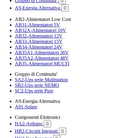
Gruppo di Continuita'

A9-Energia Alternativa

AB2-Alimentatori Low Cost
AB31-Alimentatori 5V
AB32A-Alimentatori 10V
AB32-Alimentatori 12V
AB33-Alimentatori 15V
AB34-Alimentatori 24V
AB35A1-Alimentatori 36V
AB35A2-Alimentatori 48V
AB35-Alimentatori MULTI
Gruppo di Continuita'
SA2-Ups serie Multistation
SB2-Ups serie NEMO
SC2-Ups serie Pure
A9-Energia Alternativa
A91-Solare
Componenti Elettronici
HA2-Arduino

HB2-Circuiti Integrati
