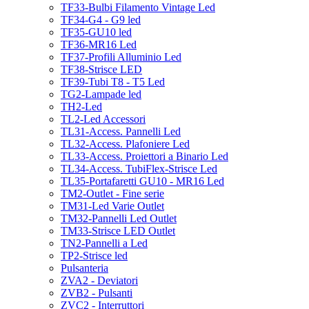
TF33-Bulbi Filamento Vintage Led
TF34-G4 - G9 led
TF35-GU10 led
TF36-MR16 Led
TF37-Profili Alluminio Led
TF38-Strisce LED
TF39-Tubi T8 - T5 Led
TG2-Lampade led
TH2-Led
TL2-Led Accessori
TL31-Access. Pannelli Led
TL32-Access. Plafoniere Led
TL33-Access. Proiettori a Binario Led
TL34-Access. TubiFlex-Strisce Led
TL35-Portafaretti GU10 - MR16 Led
TM2-Outlet - Fine serie
TM31-Led Varie Outlet
TM32-Pannelli Led Outlet
TM33-Strisce LED Outlet
TN2-Pannelli a Led
TP2-Strisce led
Pulsanteria
ZVA2 - Deviatori
ZVB2 - Pulsanti
ZVC2 - Interruttori