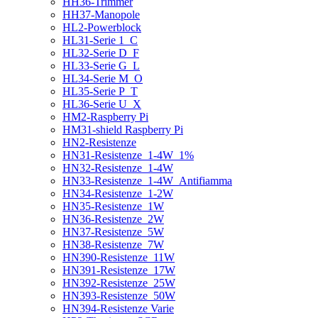
HH36-Trimmer
HH37-Manopole
HL2-Powerblock
HL31-Serie 1_C
HL32-Serie D_F
HL33-Serie G_L
HL34-Serie M_O
HL35-Serie P_T
HL36-Serie U_X
HM2-Raspberry Pi
HM31-shield Raspberry Pi
HN2-Resistenze
HN31-Resistenze_1-4W_1%
HN32-Resistenze_1-4W
HN33-Resistenze_1-4W_Antifiamma
HN34-Resistenze_1-2W
HN35-Resistenze_1W
HN36-Resistenze_2W
HN37-Resistenze_5W
HN38-Resistenze_7W
HN390-Resistenze_11W
HN391-Resistenze_17W
HN392-Resistenze_25W
HN393-Resistenze_50W
HN394-Resistenze Varie