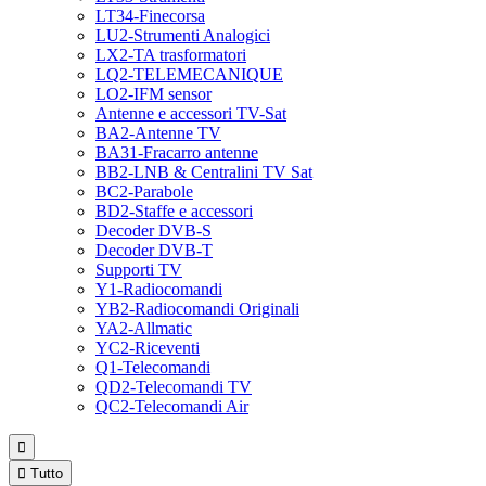
LT34-Finecorsa
LU2-Strumenti Analogici
LX2-TA trasformatori
LQ2-TELEMECANIQUE
LO2-IFM sensor
Antenne e accessori TV-Sat
BA2-Antenne TV
BA31-Fracarro antenne
BB2-LNB & Centralini TV Sat
BC2-Parabole
BD2-Staffe e accessori
Decoder DVB-S
Decoder DVB-T
Supporti TV
Y1-Radiocomandi
YB2-Radiocomandi Originali
YA2-Allmatic
YC2-Riceventi
Q1-Telecomandi
QD2-Telecomandi TV
QC2-Telecomandi Air


Tutto