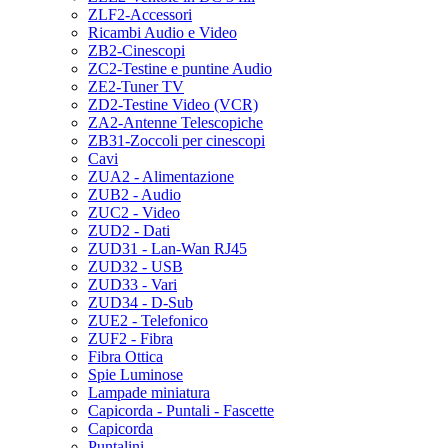
ZLF2-Accessori
Ricambi Audio e Video
ZB2-Cinescopi
ZC2-Testine e puntine Audio
ZE2-Tuner TV
ZD2-Testine Video (VCR)
ZA2-Antenne Telescopiche
ZB31-Zoccoli per cinescopi
Cavi
ZUA2 - Alimentazione
ZUB2 - Audio
ZUC2 - Video
ZUD2 - Dati
ZUD31 - Lan-Wan RJ45
ZUD32 - USB
ZUD33 - Vari
ZUD34 - D-Sub
ZUE2 - Telefonico
ZUF2 - Fibra
Fibra Ottica
Spie Luminose
Lampade miniatura
Capicorda - Puntali - Fascette
Capicorda
Puntalini