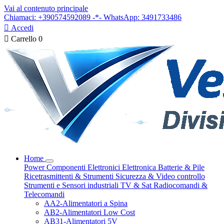
Vai al contenuto principale
Chiamaci: +390574592089 -*- WhatsApp: 3491733486

Accedi

Carrello
0
Home
Power
Componenti Elettronici
Elettronica
Batterie & Pile
Ricetrasmittenti & Strumenti
Sicurezza & Video controllo
Strumenti e Sensori industriali
TV & Sat
Radiocomandi &
Telecomandi
AA2-Alimentatori a Spina
AB2-Alimentatori Low Cost
AB31-Alimentatori 5V