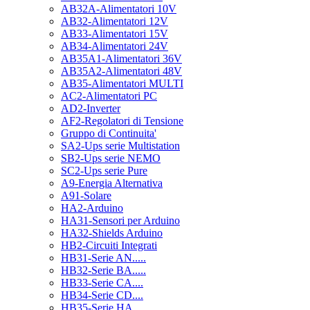
AB32A-Alimentatori 10V
AB32-Alimentatori 12V
AB33-Alimentatori 15V
AB34-Alimentatori 24V
AB35A1-Alimentatori 36V
AB35A2-Alimentatori 48V
AB35-Alimentatori MULTI
AC2-Alimentatori PC
AD2-Inverter
AF2-Regolatori di Tensione
Gruppo di Continuita'
SA2-Ups serie Multistation
SB2-Ups serie NEMO
SC2-Ups serie Pure
A9-Energia Alternativa
A91-Solare
HA2-Arduino
HA31-Sensori per Arduino
HA32-Shields Arduino
HB2-Circuiti Integrati
HB31-Serie AN.....
HB32-Serie BA.....
HB33-Serie CA....
HB34-Serie CD....
HB35-Serie HA.....