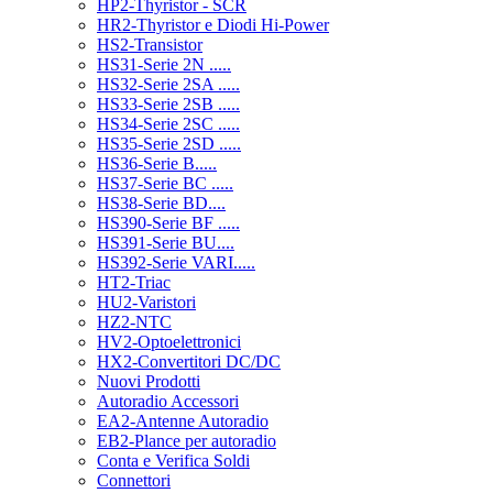
HP2-Thyristor - SCR
HR2-Thyristor e Diodi Hi-Power
HS2-Transistor
HS31-Serie 2N .....
HS32-Serie 2SA .....
HS33-Serie 2SB .....
HS34-Serie 2SC .....
HS35-Serie 2SD .....
HS36-Serie B.....
HS37-Serie BC .....
HS38-Serie BD....
HS390-Serie BF .....
HS391-Serie BU....
HS392-Serie VARI.....
HT2-Triac
HU2-Varistori
HZ2-NTC
HV2-Optoelettronici
HX2-Convertitori DC/DC
Nuovi Prodotti
Autoradio Accessori
EA2-Antenne Autoradio
EB2-Plance per autoradio
Conta e Verifica Soldi
Connettori