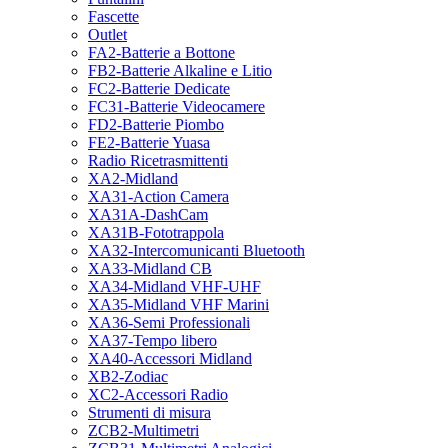
Fascette
Outlet
FA2-Batterie a Bottone
FB2-Batterie Alkaline e Litio
FC2-Batterie Dedicate
FC31-Batterie Videocamere
FD2-Batterie Piombo
FE2-Batterie Yuasa
Radio Ricetrasmittenti
XA2-Midland
XA31-Action Camera
XA31A-DashCam
XA31B-Fototrappola
XA32-Intercomunicanti Bluetooth
XA33-Midland CB
XA34-Midland VHF-UHF
XA35-Midland VHF Marini
XA36-Semi Professionali
XA37-Tempo libero
XA40-Accessori Midland
XB2-Zodiac
XC2-Accessori Radio
Strumenti di misura
ZCB2-Multimetri