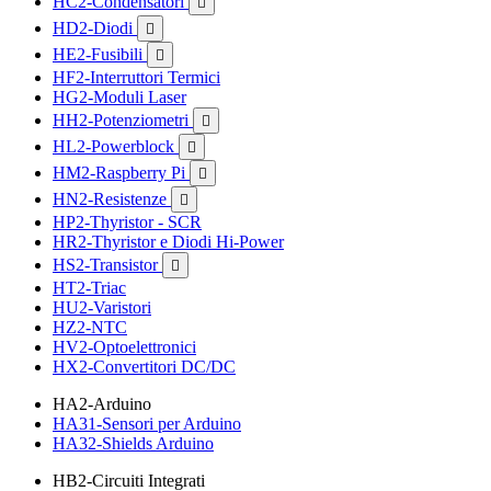
HC2-Condensatori

HD2-Diodi

HE2-Fusibili

HF2-Interruttori Termici
HG2-Moduli Laser
HH2-Potenziometri

HL2-Powerblock

HM2-Raspberry Pi

HN2-Resistenze

HP2-Thyristor - SCR
HR2-Thyristor e Diodi Hi-Power
HS2-Transistor

HT2-Triac
HU2-Varistori
HZ2-NTC
HV2-Optoelettronici
HX2-Convertitori DC/DC
HA2-Arduino
HA31-Sensori per Arduino
HA32-Shields Arduino
HB2-Circuiti Integrati