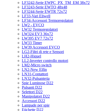
LF3242-Serie EWPC_PX_TM_EM 38x72
LF3243-Serie EWTQ 48x48
LF3244-Serie EWTR 72x72
LF33-Vari Eliwell
LF34-Accessori Termoregolatori
LW2 - EVCO
LW32 Termoregolatori
LW324 EV3 36x72
LW395 EV7 72x72
LW33 Timer
LW39 Accessori EVCO
LG2-Filtri di rete e Sensori
LH2-Hiquel
LL2-Inverter controllo motori
LM2-Micro switch
LN2-New Elfin
LN31-Contattori
LN32-Pulsanteria
Spie Luminose D22
Pulsanti D22
Selettori D22
Manipolatori D22
Accessori D22
Lampade per spie
Etichette D22