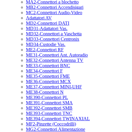
MA2-Connettori a blochetto
MB2-Connettori Accendisigari
MC2-Connettori Audio-Video
Adattatori AV
MD2-Connettori DATI
MD31-Adattatori Vas.
MD32-Connettori a Vaschetta
MD33-Connettori Centronix
MD34-Custodie Vas.
ME2-Connettori RF
ME31-Connettori Ant. Autoradio
ME32-Connettori Antenna TV
ME33-Connettori BNC
ME34-Connettori F
ME35-Connettori FME
ME36-Connettori MCX
ME37-Connettori MINI-UHF
ME38-Connettori N
ME390-Connettori PL
ME391-Connettori SMA
ME392-Connettori SMB
ME393-Connettori TNC
ME394-Connettori TWINAXIAL
MF2-Pinzette (Coccodrilli)
MG2-Connettori Alimentazione