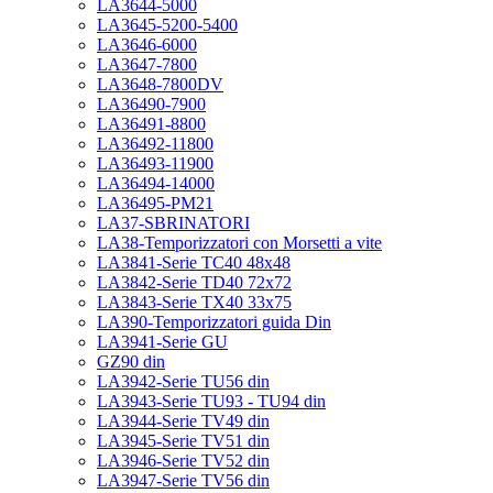
LA3644-5000
LA3645-5200-5400
LA3646-6000
LA3647-7800
LA3648-7800DV
LA36490-7900
LA36491-8800
LA36492-11800
LA36493-11900
LA36494-14000
LA36495-PM21
LA37-SBRINATORI
LA38-Temporizzatori con Morsetti a vite
LA3841-Serie TC40 48x48
LA3842-Serie TD40 72x72
LA3843-Serie TX40 33x75
LA390-Temporizzatori guida Din
LA3941-Serie GU
GZ90 din
LA3942-Serie TU56 din
LA3943-Serie TU93 - TU94 din
LA3944-Serie TV49 din
LA3945-Serie TV51 din
LA3946-Serie TV52 din
LA3947-Serie TV56 din