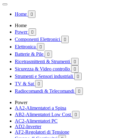
Home

Home
Power

Componenti Elettronici

Elettronica

Batterie & Pile

Ricetrasmittenti & Strumenti

Sicurezza & Video controllo

Strumenti e Sensori industriali

TV & Sat

Radiocomandi & Telecomandi

Power
AA2-Alimentatori a Spina
AB2-Alimentatori Low Cost

AC2-Alimentatori PC
AD2-Inverter
AF2-Regolatori di Tensione