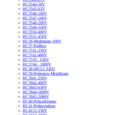
HC3544-50V
HC3545-63V
HC3546-100V
HC3547-160V
HC3548-200V
HC3549-350V
HC3550-400V
HC3551-450V
HC36-Multistrato 100V
HC37-PolBox
HC3741-250V
HC3742-400V
HC3743 - 630V
HC3744 - 1000V
HC38-MULLARD
HC39-Poliestere Metallizato
HC3941-250V
HC3942-400V
HC3943-630V
HC3944-1000V
HC3945-2000V
HC40-Policarbonato
HC41-Polipropilene
HC4151-250V