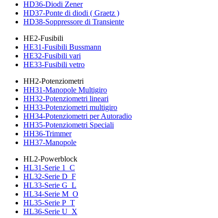
HD36-Diodi Zener
HD37-Ponte di diodi ( Graetz )
HD38-Soppressore di Transiente
HE2-Fusibili
HE31-Fusibili Bussmann
HE32-Fusibili vari
HE33-Fusibili vetro
HH2-Potenziometri
HH31-Manopole Multigiro
HH32-Potenziometri lineari
HH33-Potenziometri multigiro
HH34-Potenziometri per Autoradio
HH35-Potenziometri Speciali
HH36-Trimmer
HH37-Manopole
HL2-Powerblock
HL31-Serie 1_C
HL32-Serie D_F
HL33-Serie G_L
HL34-Serie M_O
HL35-Serie P_T
HL36-Serie U_X