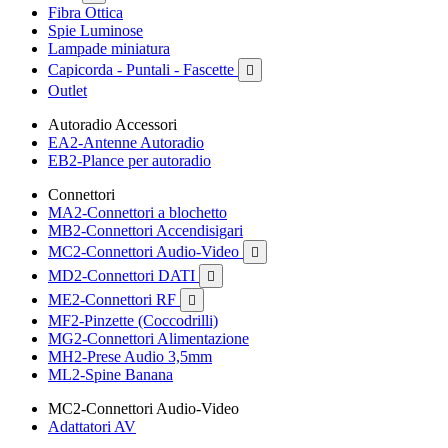
Fibra Ottica
Spie Luminose
Lampade miniatura
Capicorda - Puntali - Fascette

Outlet
Autoradio Accessori
EA2-Antenne Autoradio
EB2-Plance per autoradio
Connettori
MA2-Connettori a blochetto
MB2-Connettori Accendisigari
MC2-Connettori Audio-Video

MD2-Connettori DATI

ME2-Connettori RF

MF2-Pinzette (Coccodrilli)
MG2-Connettori Alimentazione
MH2-Prese Audio 3,5mm
ML2-Spine Banana
MC2-Connettori Audio-Video
Adattatori AV