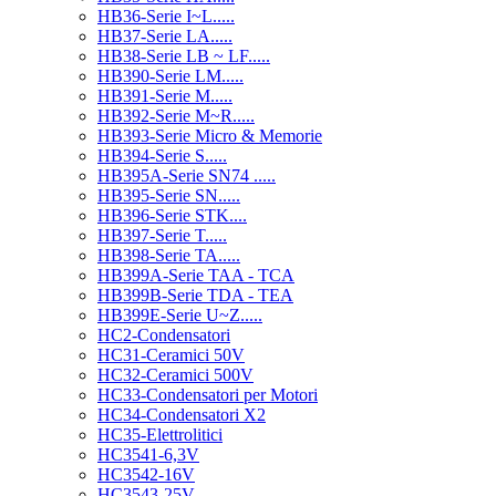
HB36-Serie I~L.....
HB37-Serie LA.....
HB38-Serie LB ~ LF.....
HB390-Serie LM.....
HB391-Serie M.....
HB392-Serie M~R.....
HB393-Serie Micro & Memorie
HB394-Serie S.....
HB395A-Serie SN74 .....
HB395-Serie SN.....
HB396-Serie STK....
HB397-Serie T.....
HB398-Serie TA.....
HB399A-Serie TAA - TCA
HB399B-Serie TDA - TEA
HB399E-Serie U~Z.....
HC2-Condensatori
HC31-Ceramici 50V
HC32-Ceramici 500V
HC33-Condensatori per Motori
HC34-Condensatori X2
HC35-Elettrolitici
HC3541-6,3V
HC3542-16V
HC3543-25V