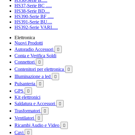
HS36-Serie B.....
HS37-Serie BC .....
HS38-Serie BD....
HS390-Serie BF .....
HS391-Serie BU....
HS392-Serie VARI.....
Elettronica
Nuovi Prodotti
Autoradio Accessori

Conta e Verifica Soldi
Connettori

Contenitori per elettronica

Illuminazione a led

Pulsanteria

GPS

Kit elettronici
Saldatura e Accessori

Trasformatori

Ventilatori

Ricambi Audio e Video

Cavi
