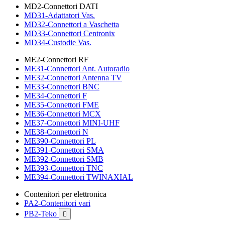
MD2-Connettori DATI
MD31-Adattatori Vas.
MD32-Connettori a Vaschetta
MD33-Connettori Centronix
MD34-Custodie Vas.
ME2-Connettori RF
ME31-Connettori Ant. Autoradio
ME32-Connettori Antenna TV
ME33-Connettori BNC
ME34-Connettori F
ME35-Connettori FME
ME36-Connettori MCX
ME37-Connettori MINI-UHF
ME38-Connettori N
ME390-Connettori PL
ME391-Connettori SMA
ME392-Connettori SMB
ME393-Connettori TNC
ME394-Connettori TWINAXIAL
Contenitori per elettronica
PA2-Contenitori vari
PB2-Teko
