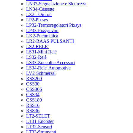
LN33-Segnalazione e Sicurezza
LN34-Cassette
LZ2 - Omron
LP2-Pixsys
LP32-Termoregolatori Pixsys
LP33-Pixsys vari
LK2-Pneumatica
LR2-RAAS PULSANTI
LS2-RELE'
LS31-Mini Relè
LS32-Relè
LS33-Zoccoli e Accessori
LS34-Rele' Automotive
LV2-Schmersal
RSS260
CSS30
CSS30S
CSS34
CSS180
RSS16
RSS36
LT2-SELET
LT31-Encoder
LT32-Sensori
LT33-Strumenti