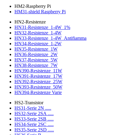
HM2-Raspberry Pi
HM31-shield Raspberry Pi
HN2-Resistenze
HN31-Resistenze_1-4W_1%
HN32-Resistenze_1-4W
HN33-Resistenze_1-4W_Antifiamma
HN34-Resistenze_1-2W
HN35-Resistenze_1W
HN36-Resistenze_2W
HN37-Resistenze_5W
HN38-Resistenze_7W
HN390-Resistenze_11W
HN391-Resistenze_17W
HN392-Resistenze_25W
HN393-Resistenze_50W
HN394-Resistenze Varie
HS2-Transistor
HS31-Serie 2N .....
HS32-Serie 2SA .....
HS33-Serie 2SB .....
HS34-Serie 2SC .....
HS35-Serie 2SD .....