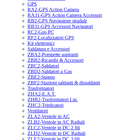
GPS
RA2-GPS Action Camera
RA31-GPS Action Camera Accessori
RB2-GPS Navigatore stradale
RB31-GPS Accessori Navigatori
RC2-Gps PC
RF2-Localizzatori GPS
Kit elettronici
Saldatura e Accessori
ZBA2-Pompette aspiranti
ZBB2-Ricambi & Accessori
ZBC2-Saldatori
ZBD2-Saldatori a Gas
ZBE2-Stagno
ZBF2-Stazioni saldanti & dissaldanti
Trasformatori
ZHA2-E.A.T.
ZHB2-Trasformatori Lin.
ZHC2-Triplicatori
Ventilatori
ZLA2-Ventole in AC
ZLB2-Ventole in AC Radiali
ZLC2-Ventole in DC 2 fili
ZLD2-Ventole in DC Radiali
ZLE2-Ventole in DC 3 fili