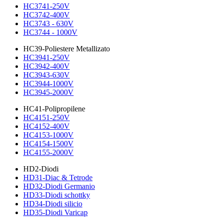
HC3741-250V
HC3742-400V
HC3743 - 630V
HC3744 - 1000V
HC39-Poliestere Metallizato
HC3941-250V
HC3942-400V
HC3943-630V
HC3944-1000V
HC3945-2000V
HC41-Polipropilene
HC4151-250V
HC4152-400V
HC4153-1000V
HC4154-1500V
HC4155-2000V
HD2-Diodi
HD31-Diac & Tetrode
HD32-Diodi Germanio
HD33-Diodi schottky
HD34-Diodi silicio
HD35-Diodi Varicap