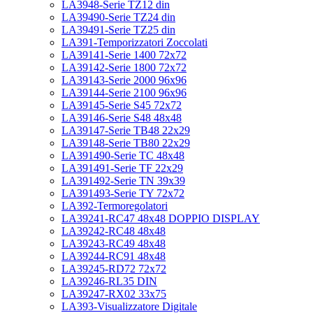
LA3948-Serie TZ12 din
LA39490-Serie TZ24 din
LA39491-Serie TZ25 din
LA391-Temporizzatori Zoccolati
LA39141-Serie 1400 72x72
LA39142-Serie 1800 72x72
LA39143-Serie 2000 96x96
LA39144-Serie 2100 96x96
LA39145-Serie S45 72x72
LA39146-Serie S48 48x48
LA39147-Serie TB48 22x29
LA39148-Serie TB80 22x29
LA391490-Serie TC 48x48
LA391491-Serie TF 22x29
LA391492-Serie TN 39x39
LA391493-Serie TY 72x72
LA392-Termoregolatori
LA39241-RC47 48x48 DOPPIO DISPLAY
LA39242-RC48 48x48
LA39243-RC49 48x48
LA39244-RC91 48x48
LA39245-RD72 72x72
LA39246-RL35 DIN
LA39247-RX02 33x75
LA393-Visualizzatore Digitale