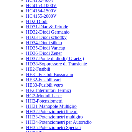
HC4152-400V
HC4153-1000V
HC4154-1500V
HC4155-2000V
HD2-Diodi
HD31-Diac & Tetrode
HD32-Diodi Germanio
HD33-Diodi schottky
HD34-Diodi silicio
HD35-Diodi Varicap
HD36-Diodi Zener
HD37-Ponte di diodi ( Graetz )
HD38-Soppressore di Transiente
HE2-Fusibili
HE31-Fusibili Bussmann
HE32-Fusibili vari
HE33-Fusibili vetro
HF2-Interruttori Termici
HG2-Moduli Laser
HH2-Potenziometri
HH31-Manopole Multigiro
HH32-Potenziometri lineari
HH33-Potenziometri multigiro
HH34-Potenziometri per Autoradio
HH35-Potenziometri Speciali