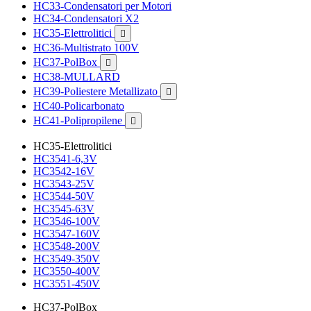
HC33-Condensatori per Motori
HC34-Condensatori X2
HC35-Elettrolitici

HC36-Multistrato 100V
HC37-PolBox

HC38-MULLARD
HC39-Poliestere Metallizato

HC40-Policarbonato
HC41-Polipropilene

HC35-Elettrolitici
HC3541-6,3V
HC3542-16V
HC3543-25V
HC3544-50V
HC3545-63V
HC3546-100V
HC3547-160V
HC3548-200V
HC3549-350V
HC3550-400V
HC3551-450V
HC37-PolBox