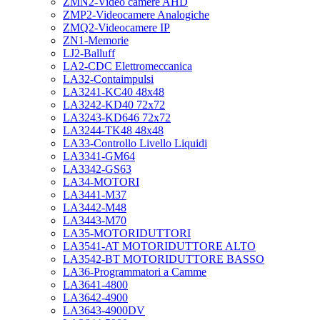
ZMN2-Video camere AHD
ZMP2-Videocamere Analogiche
ZMQ2-Videocamere IP
ZN1-Memorie
LJ2-Balluff
LA2-CDC Elettromeccanica
LA32-Contaimpulsi
LA3241-KC40 48x48
LA3242-KD40 72x72
LA3243-KD646 72x72
LA3244-TK48 48x48
LA33-Controllo Livello Liquidi
LA3341-GM64
LA3342-GS63
LA34-MOTORI
LA3441-M37
LA3442-M48
LA3443-M70
LA35-MOTORIDUTTORI
LA3541-AT MOTORIDUTTORE ALTO
LA3542-BT MOTORIDUTTORE BASSO
LA36-Programmatori a Camme
LA3641-4800
LA3642-4900
LA3643-4900DV