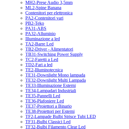
MH2-Prese Audio 3,5mm
ML2-Spine Banana
Contenitori per elettronica
PA2-Contenitori vari
PB2-Teko
PA31-ABS
PA32-Alluminio
Illuminazione a led
TA2-Barre Led
TB2-Driver - Alimentatori
TB31-Switching Power Supply
TC2-Faretti a Led
TD2-Fari a led
TE2-Illuminotecnica
TE31-Downlight Mono lampada
TE32-Downlight Multi Lampada
TE33-Illuminazione Esterni
TE34-Lampadari Industriali
TE35-Pannelli Led
TE36-Plafoniere Led
TE37-Proiettori a Binario
TE38-Proiettori per Esterni
TF2-Lampade Bulbi Strisce Tubi LED
TF31-Bulbi Classici Led
TF32-Bulbi Filamento Clear Led