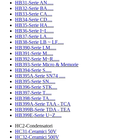
HB31-Serie AN.....
HB32-Serie BA.....
HB33-Serie CA....
HB34-Serie CD....
HB35-Serie HA.....
HB36-Serie I~L.....
HB37-Serie LA.....
HB38-Serie LB ~ LF.....
HB390-Serie LM.....
HB391-Serie M.....
HB392-Serie M~R.....
HB393-Serie Micro & Memorie
HB394-Serie S.....
HB395A-Serie SN74 .....
HB395-Serie SN.....
HB396-Serie STK....
HB397-Serie T.....
HB398-Serie TA.....
HB399A-Serie TAA - TCA
HB399B-Serie TDA - TEA
HB399E-Serie U~Z.....
HC2-Condensatori
HC31-Ceramici 50V
HC32-Ceramici 500V