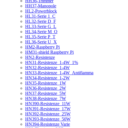
HH36-Trimmer
HH37-Manopole
HL2-Powerblock
HL31-Serie 1_C
HL32-Serie D_F
HL33-Serie G_L
HL34-Serie M_O
HL35-Serie P_T
HL36-Serie U_X
HM2-Raspberry Pi
HM31-shield Raspberry Pi
HN2-Resistenze
HN31-Resistenze_1-4W_1%
HN32-Resistenze_1-4W
HN33-Resistenze_1-4W_Antifiamma
HN34-Resistenze_1-2W
HN35-Resistenze_1W
HN36-Resistenze_2W
HN37-Resistenze_5W
HN38-Resistenze_7W
HN390-Resistenze_11W
HN391-Resistenze_17W
HN392-Resistenze_25W
HN393-Resistenze_50W
HN394-Resistenze Varie