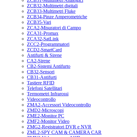
ZCB31-Multimetri Analogici
ZCB32-Multimetri digitali
ZCB33-Multimetri Fluke
ZCB34-Pinze Amperometriche
ZCB35-Vari
ZCA2-Misuratori di Campo
ZCA31-Promax
ZCA32-SatLink
ZCC2-Programmatori
ZCD2-SmartCard
Antifurti & Sirene
CA2-Sirene
CB2-Sistemi Antifurto
CB32-Sensori
CB31-Antifurti
Tastiere RFID
Telefoni Satellitari
Termometri Infrarossi
Videocontrollo
ZMA2-Accessori Videocontrollo
ZMD2-Microscopi
ZME2-Monitor PC
ZMF2-Monitor Video
ZMG2-Registratori DVR e NVR
ZML2-SPY CAM & CAMERA CAR