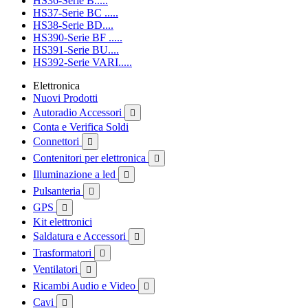
HS36-Serie B.....
HS37-Serie BC .....
HS38-Serie BD....
HS390-Serie BF .....
HS391-Serie BU....
HS392-Serie VARI.....
Elettronica
Nuovi Prodotti
Autoradio Accessori

Conta e Verifica Soldi
Connettori

Contenitori per elettronica

Illuminazione a led

Pulsanteria

GPS

Kit elettronici
Saldatura e Accessori

Trasformatori

Ventilatori

Ricambi Audio e Video

Cavi
