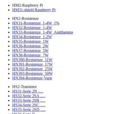
HM2-Raspberry Pi
HM31-shield Raspberry Pi
HN2-Resistenze
HN31-Resistenze_1-4W_1%
HN32-Resistenze_1-4W
HN33-Resistenze_1-4W_Antifiamma
HN34-Resistenze_1-2W
HN35-Resistenze_1W
HN36-Resistenze_2W
HN37-Resistenze_5W
HN38-Resistenze_7W
HN390-Resistenze_11W
HN391-Resistenze_17W
HN392-Resistenze_25W
HN393-Resistenze_50W
HN394-Resistenze Varie
HS2-Transistor
HS31-Serie 2N .....
HS32-Serie 2SA .....
HS33-Serie 2SB .....
HS34-Serie 2SC .....
HS35-Serie 2SD .....