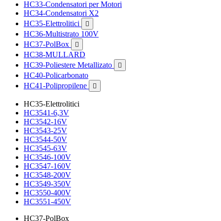
HC33-Condensatori per Motori
HC34-Condensatori X2
HC35-Elettrolitici

HC36-Multistrato 100V
HC37-PolBox

HC38-MULLARD
HC39-Poliestere Metallizato

HC40-Policarbonato
HC41-Polipropilene

HC35-Elettrolitici
HC3541-6,3V
HC3542-16V
HC3543-25V
HC3544-50V
HC3545-63V
HC3546-100V
HC3547-160V
HC3548-200V
HC3549-350V
HC3550-400V
HC3551-450V
HC37-PolBox