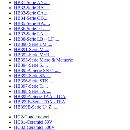
HB31-Serie AN.....
HB32-Serie BA.....
HB33-Serie CA....
HB34-Serie CD....
HB35-Serie HA.....
HB36-Serie I~L.....
HB37-Serie LA.....
HB38-Serie LB ~ LF.....
HB390-Serie LM.....
HB391-Serie M.....
HB392-Serie M~R.....
HB393-Serie Micro & Memorie
HB394-Serie S.....
HB395A-Serie SN74 .....
HB395-Serie SN.....
HB396-Serie STK....
HB397-Serie T.....
HB398-Serie TA.....
HB399A-Serie TAA - TCA
HB399B-Serie TDA - TEA
HB399E-Serie U~Z.....
HC2-Condensatori
HC31-Ceramici 50V
HC32-Ceramici 500V