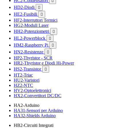
HC2-Condensatori

HD2-Diodi

HE2-Fusibili

HF2-Interruttori Termici
HG2-Moduli Laser
HH2-Potenziometri

HL2-Powerblock

HM2-Raspberry Pi

HN2-Resistenze

HP2-Thyristor - SCR
HR2-Thyristor e Diodi Hi-Power
HS2-Transistor

HT2-Triac
HU2-Varistori
HZ2-NTC
HV2-Optoelettronici
HX2-Convertitori DC/DC
HA2-Arduino
HA31-Sensori per Arduino
HA32-Shields Arduino
HB2-Circuiti Integrati