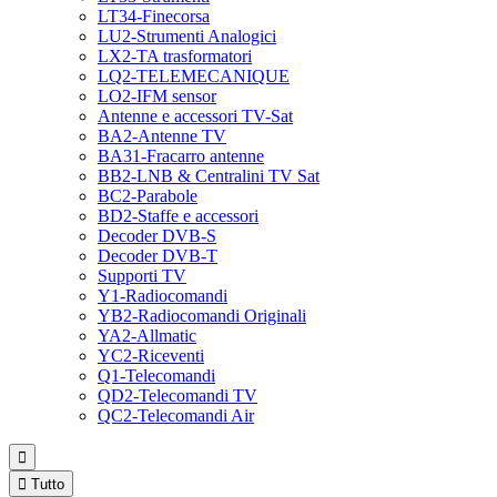
LT34-Finecorsa
LU2-Strumenti Analogici
LX2-TA trasformatori
LQ2-TELEMECANIQUE
LO2-IFM sensor
Antenne e accessori TV-Sat
BA2-Antenne TV
BA31-Fracarro antenne
BB2-LNB & Centralini TV Sat
BC2-Parabole
BD2-Staffe e accessori
Decoder DVB-S
Decoder DVB-T
Supporti TV
Y1-Radiocomandi
YB2-Radiocomandi Originali
YA2-Allmatic
YC2-Riceventi
Q1-Telecomandi
QD2-Telecomandi TV
QC2-Telecomandi Air


Tutto