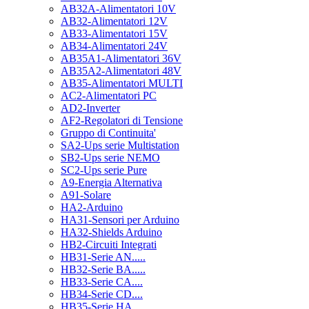
AB32A-Alimentatori 10V
AB32-Alimentatori 12V
AB33-Alimentatori 15V
AB34-Alimentatori 24V
AB35A1-Alimentatori 36V
AB35A2-Alimentatori 48V
AB35-Alimentatori MULTI
AC2-Alimentatori PC
AD2-Inverter
AF2-Regolatori di Tensione
Gruppo di Continuita'
SA2-Ups serie Multistation
SB2-Ups serie NEMO
SC2-Ups serie Pure
A9-Energia Alternativa
A91-Solare
HA2-Arduino
HA31-Sensori per Arduino
HA32-Shields Arduino
HB2-Circuiti Integrati
HB31-Serie AN.....
HB32-Serie BA.....
HB33-Serie CA....
HB34-Serie CD....
HB35-Serie HA.....