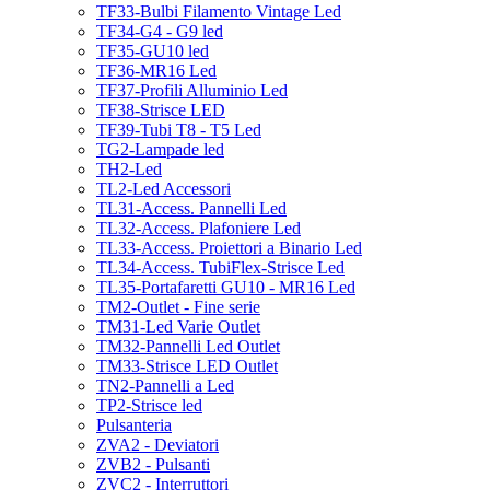
TF33-Bulbi Filamento Vintage Led
TF34-G4 - G9 led
TF35-GU10 led
TF36-MR16 Led
TF37-Profili Alluminio Led
TF38-Strisce LED
TF39-Tubi T8 - T5 Led
TG2-Lampade led
TH2-Led
TL2-Led Accessori
TL31-Access. Pannelli Led
TL32-Access. Plafoniere Led
TL33-Access. Proiettori a Binario Led
TL34-Access. TubiFlex-Strisce Led
TL35-Portafaretti GU10 - MR16 Led
TM2-Outlet - Fine serie
TM31-Led Varie Outlet
TM32-Pannelli Led Outlet
TM33-Strisce LED Outlet
TN2-Pannelli a Led
TP2-Strisce led
Pulsanteria
ZVA2 - Deviatori
ZVB2 - Pulsanti
ZVC2 - Interruttori