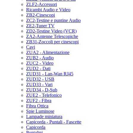
ZLF2-Accessori
Ricambi Audio e Video
ZB2-Cinescopi
ZC2-Testine e puntine Audio
ZE2-Tuner TV
ZD2-Testine Video (VCR)
ZA2-Antenne Telescopiche
ZB31-Zoccoli per cinescopi
Cavi
ZUA2 - Alimentazione
ZUB2 - Audio
ZUC2 - Video
ZUD2 - Dati
ZUD31 - Lan-Wan RJ45
ZUD32 - USB
ZUD33 - Vari
ZUD34 - D-Sub
ZUE2 - Telefonico
ZUF2 - Fibra
Fibra Ottica
Spie Luminose
Lampade miniatura
Capicorda - Puntali - Fascette
Capicorda
Puntalini