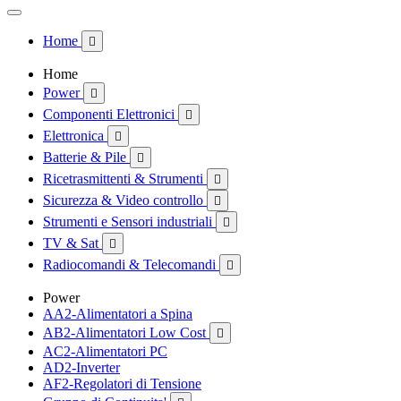
Home

Home
Power

Componenti Elettronici

Elettronica

Batterie & Pile

Ricetrasmittenti & Strumenti

Sicurezza & Video controllo

Strumenti e Sensori industriali

TV & Sat

Radiocomandi & Telecomandi

Power
AA2-Alimentatori a Spina
AB2-Alimentatori Low Cost

AC2-Alimentatori PC
AD2-Inverter
AF2-Regolatori di Tensione