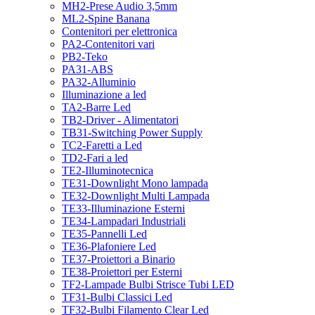
MH2-Prese Audio 3,5mm
ML2-Spine Banana
Contenitori per elettronica
PA2-Contenitori vari
PB2-Teko
PA31-ABS
PA32-Alluminio
Illuminazione a led
TA2-Barre Led
TB2-Driver - Alimentatori
TB31-Switching Power Supply
TC2-Faretti a Led
TD2-Fari a led
TE2-Illuminotecnica
TE31-Downlight Mono lampada
TE32-Downlight Multi Lampada
TE33-Illuminazione Esterni
TE34-Lampadari Industriali
TE35-Pannelli Led
TE36-Plafoniere Led
TE37-Proiettori a Binario
TE38-Proiettori per Esterni
TF2-Lampade Bulbi Strisce Tubi LED
TF31-Bulbi Classici Led
TF32-Bulbi Filamento Clear Led