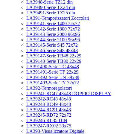
LA3948-Serie TZ12 din
LA39490-Serie TZ24 din
LA39491-Serie TZ25 din
LA391-Temporizzatori Zoccolati
LA39141-Serie 1400 72x72
LA39142-Serie 1800 72x72
LA39143-Serie 2000 96x96
LA39144-Serie 2100 96x96
LA39145-Serie S45 72x72
LA39146-Serie S48 48x48
LA39147-Serie TB48 22x29
LA39148-Serie TB80 22x29
LA391490-Serie TC 48x48
LA391491-Serie TF 22x29
LA391492-Serie TN 39x39
LA391493-Serie TY 72x72
LA392-Termoregolatori
LA39241-RC47 48x48 DOPPIO DISPLAY
LA39242-RC48 48x48
LA39243-RC49 48x48
LA39244-RC91 48x48
LA39245-RD72 72x72
LA39246-RL35 DIN
LA39247-RX02 33x75
LA393-Visualizzatore Digitale