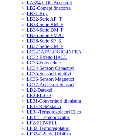
LA394-CDC Accessori
LB2-Comepi finecorsa
LB31-Key
LB32-Serie AP_T
LB33-Serie BM_E
LB34-Serie DM_F
LB35-Serie EM2G
LB36-Serie SP_K
LB37-Serie CM_E
LC2-DATALOGIC-INFRA
LC32-Effetto HALL
LC33-Fotocellule
LC34-Sensori Capacitivi
LC35-Sensori Induttivi
LC36-Sensori Magnetici
LC37-Accessori Sensori
LD2-Datexel
LE2-EL.CO
LE31-Convertitori di misura
LE33-Rele' statici
LE34-Termoregolatori El.co
LE35 - Temporizzatori
LF2-ELIWELL
LF32-Termoregolatori
LF3241-Serie DR40xx