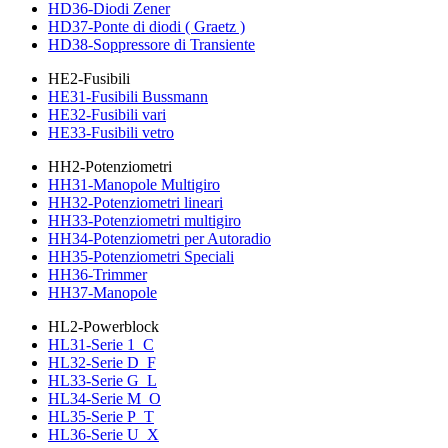
HD36-Diodi Zener
HD37-Ponte di diodi ( Graetz )
HD38-Soppressore di Transiente
HE2-Fusibili
HE31-Fusibili Bussmann
HE32-Fusibili vari
HE33-Fusibili vetro
HH2-Potenziometri
HH31-Manopole Multigiro
HH32-Potenziometri lineari
HH33-Potenziometri multigiro
HH34-Potenziometri per Autoradio
HH35-Potenziometri Speciali
HH36-Trimmer
HH37-Manopole
HL2-Powerblock
HL31-Serie 1_C
HL32-Serie D_F
HL33-Serie G_L
HL34-Serie M_O
HL35-Serie P_T
HL36-Serie U_X