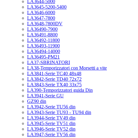
LA3644-5000
LA3645-5200-5400
LA3646-6000
LA3647-7800
LA3648-7800DV
LA36490-7900
LA36491-8800
LA36492-11800
LA36493-11900
LA36494-14000
LA36495-PM21
LA37-SBRINATORI
LA38-Temporizzatori con Morsetti a vite
LA3841-Serie TC40 48x48
LA3842-Serie TD40 72x72
LA3843-Serie TX40 33x75
LA390-Temporizzatori guida Din
LA3941-Serie GU
GZ90 din
LA3942-Serie TU56 din
LA3943-Serie TU93 - TU94 din
LA3944-Serie TV49 din
LA3945-Serie TV51 din
LA3946-Serie TV52 din
LA3947-Serie TV56 din