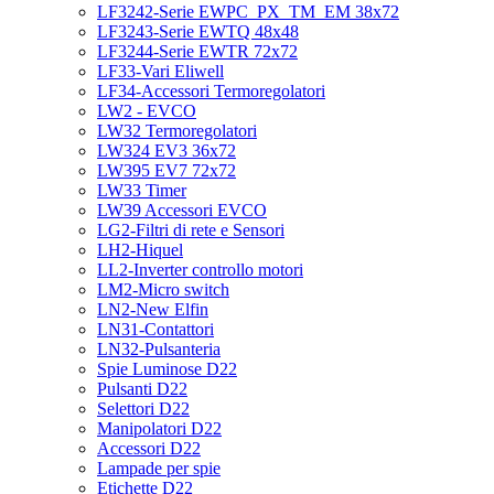
LF3242-Serie EWPC_PX_TM_EM 38x72
LF3243-Serie EWTQ 48x48
LF3244-Serie EWTR 72x72
LF33-Vari Eliwell
LF34-Accessori Termoregolatori
LW2 - EVCO
LW32 Termoregolatori
LW324 EV3 36x72
LW395 EV7 72x72
LW33 Timer
LW39 Accessori EVCO
LG2-Filtri di rete e Sensori
LH2-Hiquel
LL2-Inverter controllo motori
LM2-Micro switch
LN2-New Elfin
LN31-Contattori
LN32-Pulsanteria
Spie Luminose D22
Pulsanti D22
Selettori D22
Manipolatori D22
Accessori D22
Lampade per spie
Etichette D22