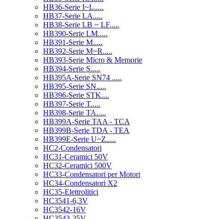
HB36-Serie I~L.....
HB37-Serie LA.....
HB38-Serie LB ~ LF.....
HB390-Serie LM.....
HB391-Serie M.....
HB392-Serie M~R.....
HB393-Serie Micro & Memorie
HB394-Serie S.....
HB395A-Serie SN74 .....
HB395-Serie SN.....
HB396-Serie STK....
HB397-Serie T.....
HB398-Serie TA.....
HB399A-Serie TAA - TCA
HB399B-Serie TDA - TEA
HB399E-Serie U~Z.....
HC2-Condensatori
HC31-Ceramici 50V
HC32-Ceramici 500V
HC33-Condensatori per Motori
HC34-Condensatori X2
HC35-Elettrolitici
HC3541-6,3V
HC3542-16V
HC3543-25V