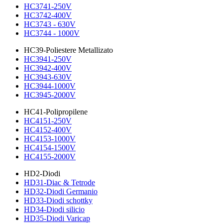
HC3741-250V
HC3742-400V
HC3743 - 630V
HC3744 - 1000V
HC39-Poliestere Metallizato
HC3941-250V
HC3942-400V
HC3943-630V
HC3944-1000V
HC3945-2000V
HC41-Polipropilene
HC4151-250V
HC4152-400V
HC4153-1000V
HC4154-1500V
HC4155-2000V
HD2-Diodi
HD31-Diac & Tetrode
HD32-Diodi Germanio
HD33-Diodi schottky
HD34-Diodi silicio
HD35-Diodi Varicap