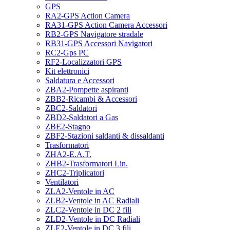
GPS
RA2-GPS Action Camera
RA31-GPS Action Camera Accessori
RB2-GPS Navigatore stradale
RB31-GPS Accessori Navigatori
RC2-Gps PC
RF2-Localizzatori GPS
Kit elettronici
Saldatura e Accessori
ZBA2-Pompette aspiranti
ZBB2-Ricambi & Accessori
ZBC2-Saldatori
ZBD2-Saldatori a Gas
ZBE2-Stagno
ZBF2-Stazioni saldanti & dissaldanti
Trasformatori
ZHA2-E.A.T.
ZHB2-Trasformatori Lin.
ZHC2-Triplicatori
Ventilatori
ZLA2-Ventole in AC
ZLB2-Ventole in AC Radiali
ZLC2-Ventole in DC 2 fili
ZLD2-Ventole in DC Radiali
ZLE2-Ventole in DC 3 fili