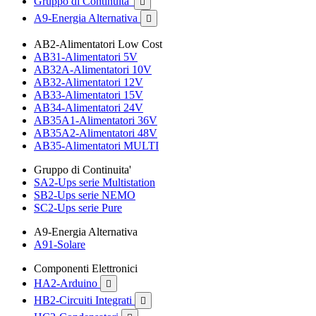
Gruppo di Continuita'

A9-Energia Alternativa

AB2-Alimentatori Low Cost
AB31-Alimentatori 5V
AB32A-Alimentatori 10V
AB32-Alimentatori 12V
AB33-Alimentatori 15V
AB34-Alimentatori 24V
AB35A1-Alimentatori 36V
AB35A2-Alimentatori 48V
AB35-Alimentatori MULTI
Gruppo di Continuita'
SA2-Ups serie Multistation
SB2-Ups serie NEMO
SC2-Ups serie Pure
A9-Energia Alternativa
A91-Solare
Componenti Elettronici
HA2-Arduino

HB2-Circuiti Integrati
