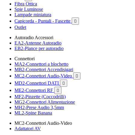
Fibra Ottica
Spie Luminose
Lampade miniatura
Capicorda - Puntali - Fascette

Outlet
Autoradio Accessori
EA2-Antenne Autoradio
EB2-Plance per autoradio
Connettori
MA2-Connettori a blochetto
MB2-Connettori Accendisigari
MC2-Connettori Audio-Video

MD2-Connettori DATI

ME2-Connettori RF

MF2-Pinzette (Coccodrilli)
MG2-Connettori Alimentazione
MH2-Prese Audio 3,5mm
ML2-Spine Banana
MC2-Connettori Audio-Video
Adattatori AV