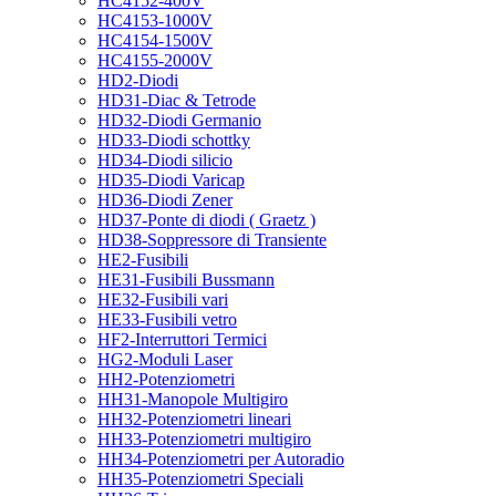
HC4152-400V
HC4153-1000V
HC4154-1500V
HC4155-2000V
HD2-Diodi
HD31-Diac & Tetrode
HD32-Diodi Germanio
HD33-Diodi schottky
HD34-Diodi silicio
HD35-Diodi Varicap
HD36-Diodi Zener
HD37-Ponte di diodi ( Graetz )
HD38-Soppressore di Transiente
HE2-Fusibili
HE31-Fusibili Bussmann
HE32-Fusibili vari
HE33-Fusibili vetro
HF2-Interruttori Termici
HG2-Moduli Laser
HH2-Potenziometri
HH31-Manopole Multigiro
HH32-Potenziometri lineari
HH33-Potenziometri multigiro
HH34-Potenziometri per Autoradio
HH35-Potenziometri Speciali