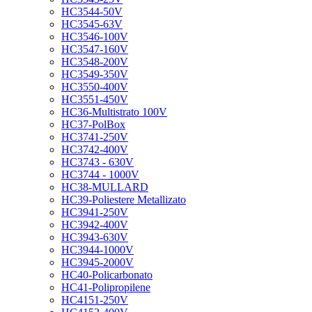
HC3544-50V
HC3545-63V
HC3546-100V
HC3547-160V
HC3548-200V
HC3549-350V
HC3550-400V
HC3551-450V
HC36-Multistrato 100V
HC37-PolBox
HC3741-250V
HC3742-400V
HC3743 - 630V
HC3744 - 1000V
HC38-MULLARD
HC39-Poliestere Metallizato
HC3941-250V
HC3942-400V
HC3943-630V
HC3944-1000V
HC3945-2000V
HC40-Policarbonato
HC41-Polipropilene
HC4151-250V