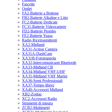
Fascette
Outlet
FA2-Batterie a Bottone
FB2-Batterie Alkaline e Litio
FC2-Batterie Dedicate
FC31-Batterie Videocamere
FD2-Batterie Piombo
FE2-Batterie Yuasa
Radio Ricetrasmittenti
XA2-Midland
XA31-Action Camera
XA31A-DashCam
XA31B-Fototrappola
XA32-Intercomunicanti Bluetooth
XA33-Midland CB
XA34-Midland VHF-UHF
XA35-Midland VHF Marini
XA36-Semi Professionali
XA37-Tempo libero
XA40-Accessori Midland
XB2-Zodiac
XC2-Accessori Radio
Strumenti di misura
ZCB2-Multimetri