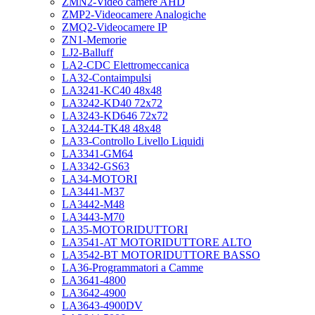
ZMN2-Video camere AHD
ZMP2-Videocamere Analogiche
ZMQ2-Videocamere IP
ZN1-Memorie
LJ2-Balluff
LA2-CDC Elettromeccanica
LA32-Contaimpulsi
LA3241-KC40 48x48
LA3242-KD40 72x72
LA3243-KD646 72x72
LA3244-TK48 48x48
LA33-Controllo Livello Liquidi
LA3341-GM64
LA3342-GS63
LA34-MOTORI
LA3441-M37
LA3442-M48
LA3443-M70
LA35-MOTORIDUTTORI
LA3541-AT MOTORIDUTTORE ALTO
LA3542-BT MOTORIDUTTORE BASSO
LA36-Programmatori a Camme
LA3641-4800
LA3642-4900
LA3643-4900DV