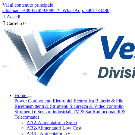
Vai al contenuto principale
Chiamaci: +390574592089 -*- WhatsApp: 3491733486

Accedi

Carrello
0
Home
Power
Componenti Elettronici
Elettronica
Batterie & Pile
Ricetrasmittenti & Strumenti
Sicurezza & Video controllo
Strumenti e Sensori industriali
TV & Sat
Radiocomandi &
Telecomandi
AA2-Alimentatori a Spina
AB2-Alimentatori Low Cost
AB31-Alimentatori 5V