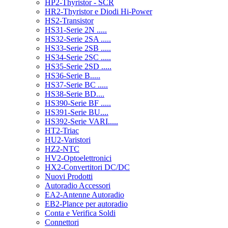
HP2-Thyristor - SCR
HR2-Thyristor e Diodi Hi-Power
HS2-Transistor
HS31-Serie 2N .....
HS32-Serie 2SA .....
HS33-Serie 2SB .....
HS34-Serie 2SC .....
HS35-Serie 2SD .....
HS36-Serie B.....
HS37-Serie BC .....
HS38-Serie BD....
HS390-Serie BF .....
HS391-Serie BU....
HS392-Serie VARI.....
HT2-Triac
HU2-Varistori
HZ2-NTC
HV2-Optoelettronici
HX2-Convertitori DC/DC
Nuovi Prodotti
Autoradio Accessori
EA2-Antenne Autoradio
EB2-Plance per autoradio
Conta e Verifica Soldi
Connettori