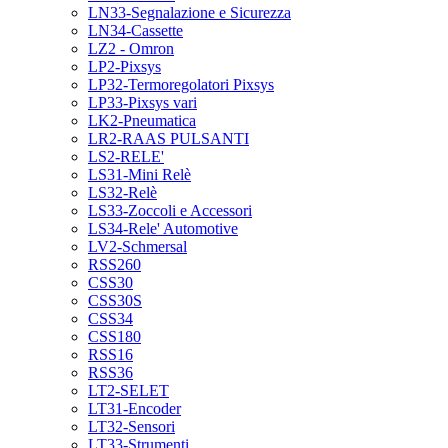
LN33-Segnalazione e Sicurezza
LN34-Cassette
LZ2 - Omron
LP2-Pixsys
LP32-Termoregolatori Pixsys
LP33-Pixsys vari
LK2-Pneumatica
LR2-RAAS PULSANTI
LS2-RELE'
LS31-Mini Relè
LS32-Relè
LS33-Zoccoli e Accessori
LS34-Rele' Automotive
LV2-Schmersal
RSS260
CSS30
CSS30S
CSS34
CSS180
RSS16
RSS36
LT2-SELET
LT31-Encoder
LT32-Sensori
LT33-Strumenti