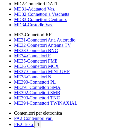
MD2-Connettori DATI
MD31-Adattatori Vas.
MD32-Connettori a Vaschetta
MD33-Connettori Centronix
MD34-Custodie Vas.
ME2-Connettori RF
ME31-Connettori Ant. Autoradio
ME32-Connettori Antenna TV
ME33-Connettori BNC
ME34-Connettori F
ME35-Connettori FME
ME36-Connettori MCX
ME37-Connettori MINI-UHF
ME38-Connettori N
ME390-Connettori PL
ME391-Connettori SMA
ME392-Connettori SMB
ME393-Connettori TNC
ME394-Connettori TWINAXIAL
Contenitori per elettronica
PA2-Contenitori vari
PB2-Teko
