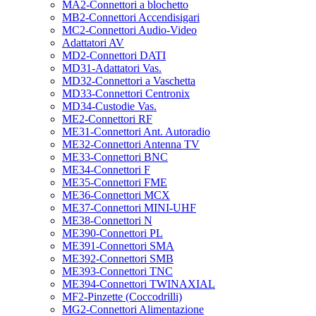
MA2-Connettori a blochetto
MB2-Connettori Accendisigari
MC2-Connettori Audio-Video
Adattatori AV
MD2-Connettori DATI
MD31-Adattatori Vas.
MD32-Connettori a Vaschetta
MD33-Connettori Centronix
MD34-Custodie Vas.
ME2-Connettori RF
ME31-Connettori Ant. Autoradio
ME32-Connettori Antenna TV
ME33-Connettori BNC
ME34-Connettori F
ME35-Connettori FME
ME36-Connettori MCX
ME37-Connettori MINI-UHF
ME38-Connettori N
ME390-Connettori PL
ME391-Connettori SMA
ME392-Connettori SMB
ME393-Connettori TNC
ME394-Connettori TWINAXIAL
MF2-Pinzette (Coccodrilli)
MG2-Connettori Alimentazione