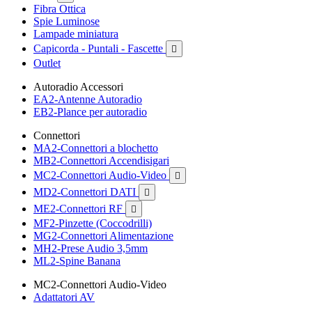
Fibra Ottica
Spie Luminose
Lampade miniatura
Capicorda - Puntali - Fascette

Outlet
Autoradio Accessori
EA2-Antenne Autoradio
EB2-Plance per autoradio
Connettori
MA2-Connettori a blochetto
MB2-Connettori Accendisigari
MC2-Connettori Audio-Video

MD2-Connettori DATI

ME2-Connettori RF

MF2-Pinzette (Coccodrilli)
MG2-Connettori Alimentazione
MH2-Prese Audio 3,5mm
ML2-Spine Banana
MC2-Connettori Audio-Video
Adattatori AV