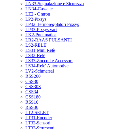
LN33-Segnalazione e Sicurezza
LN34-Cassette
LZ2 - Omron
LP2-Pixsys
LP32-Termoregolatori Pixsys
LP33-Pixsys vari
LK2-Pneumatica
LR2-RAAS PULSANTI
LS2-RELE'
LS31-Mini Relè
LS32-Relè
LS33-Zoccoli e Accessori
LS34-Rele' Automotive
LV2-Schmersal
RSS260
CSS30
CSS30S
CSS34
CSS180
RSS16
RSS36
LT2-SELET
LT31-Encoder
LT32-Sensori
LT33-Strumenti