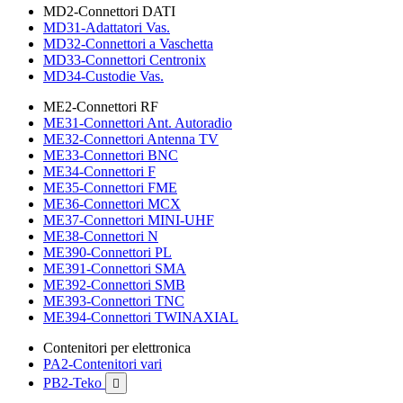
MD2-Connettori DATI
MD31-Adattatori Vas.
MD32-Connettori a Vaschetta
MD33-Connettori Centronix
MD34-Custodie Vas.
ME2-Connettori RF
ME31-Connettori Ant. Autoradio
ME32-Connettori Antenna TV
ME33-Connettori BNC
ME34-Connettori F
ME35-Connettori FME
ME36-Connettori MCX
ME37-Connettori MINI-UHF
ME38-Connettori N
ME390-Connettori PL
ME391-Connettori SMA
ME392-Connettori SMB
ME393-Connettori TNC
ME394-Connettori TWINAXIAL
Contenitori per elettronica
PA2-Contenitori vari
PB2-Teko
