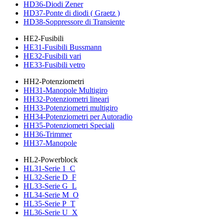
HD36-Diodi Zener
HD37-Ponte di diodi ( Graetz )
HD38-Soppressore di Transiente
HE2-Fusibili
HE31-Fusibili Bussmann
HE32-Fusibili vari
HE33-Fusibili vetro
HH2-Potenziometri
HH31-Manopole Multigiro
HH32-Potenziometri lineari
HH33-Potenziometri multigiro
HH34-Potenziometri per Autoradio
HH35-Potenziometri Speciali
HH36-Trimmer
HH37-Manopole
HL2-Powerblock
HL31-Serie 1_C
HL32-Serie D_F
HL33-Serie G_L
HL34-Serie M_O
HL35-Serie P_T
HL36-Serie U_X