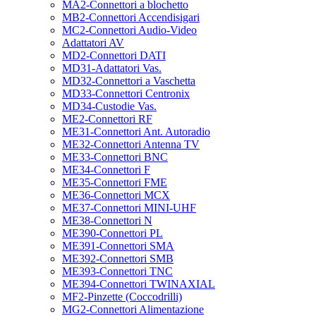
MA2-Connettori a blochetto
MB2-Connettori Accendisigari
MC2-Connettori Audio-Video
Adattatori AV
MD2-Connettori DATI
MD31-Adattatori Vas.
MD32-Connettori a Vaschetta
MD33-Connettori Centronix
MD34-Custodie Vas.
ME2-Connettori RF
ME31-Connettori Ant. Autoradio
ME32-Connettori Antenna TV
ME33-Connettori BNC
ME34-Connettori F
ME35-Connettori FME
ME36-Connettori MCX
ME37-Connettori MINI-UHF
ME38-Connettori N
ME390-Connettori PL
ME391-Connettori SMA
ME392-Connettori SMB
ME393-Connettori TNC
ME394-Connettori TWINAXIAL
MF2-Pinzette (Coccodrilli)
MG2-Connettori Alimentazione