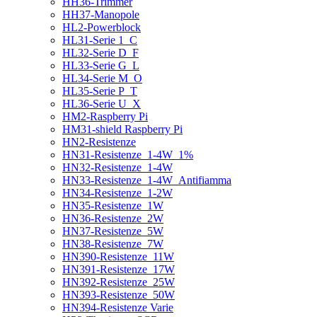
HH36-Trimmer
HH37-Manopole
HL2-Powerblock
HL31-Serie 1_C
HL32-Serie D_F
HL33-Serie G_L
HL34-Serie M_O
HL35-Serie P_T
HL36-Serie U_X
HM2-Raspberry Pi
HM31-shield Raspberry Pi
HN2-Resistenze
HN31-Resistenze_1-4W_1%
HN32-Resistenze_1-4W
HN33-Resistenze_1-4W_Antifiamma
HN34-Resistenze_1-2W
HN35-Resistenze_1W
HN36-Resistenze_2W
HN37-Resistenze_5W
HN38-Resistenze_7W
HN390-Resistenze_11W
HN391-Resistenze_17W
HN392-Resistenze_25W
HN393-Resistenze_50W
HN394-Resistenze Varie