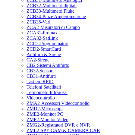
ZCB31-Multimetri Analogici
ZCB32-Multimetri digitali
ZCB33-Multimetri Fluke
ZCB34-Pinze Amperometriche
ZCB35-Vari
ZCA2-Misuratori di Campo
ZCA31-Promax
ZCA32-SatLink
ZCC2-Programmatori
ZCD2-SmartCard
Antifurti & Sirene
CA2-Sirene
CB2-Sistemi Antifurto
CB32-Sensori
CB31-Antifurti
Tastiere RFID
Telefoni Satellitari
Termometri Infrarossi
Videocontrollo
ZMA2-Accessori Videocontrollo
ZMD2-Microscopi
ZME2-Monitor PC
ZMF2-Monitor Video
ZMG2-Registratori DVR e NVR
ZML2-SPY CAM & CAMERA CAR