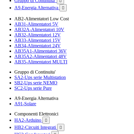
Gruppo di Continuita'

A9-Energia Alternativa

AB2-Alimentatori Low Cost
AB31-Alimentatori 5V
AB32A-Alimentatori 10V
AB32-Alimentatori 12V
AB33-Alimentatori 15V
AB34-Alimentatori 24V
AB35A1-Alimentatori 36V
AB35A2-Alimentatori 48V
AB35-Alimentatori MULTI
Gruppo di Continuita'
SA2-Ups serie Multistation
SB2-Ups serie NEMO
SC2-Ups serie Pure
A9-Energia Alternativa
A91-Solare
Componenti Elettronici
HA2-Arduino

HB2-Circuiti Integrati
