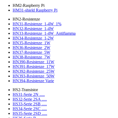
HM2-Raspberry Pi
HM31-shield Raspberry Pi
HN2-Resistenze
HN31-Resistenze_1-4W_1%
HN32-Resistenze_1-4W
HN33-Resistenze_1-4W_Antifiamma
HN34-Resistenze_1-2W
HN35-Resistenze_1W
HN36-Resistenze_2W
HN37-Resistenze_5W
HN38-Resistenze_7W
HN390-Resistenze_11W
HN391-Resistenze_17W
HN392-Resistenze_25W
HN393-Resistenze_50W
HN394-Resistenze Varie
HS2-Transistor
HS31-Serie 2N .....
HS32-Serie 2SA .....
HS33-Serie 2SB .....
HS34-Serie 2SC .....
HS35-Serie 2SD .....