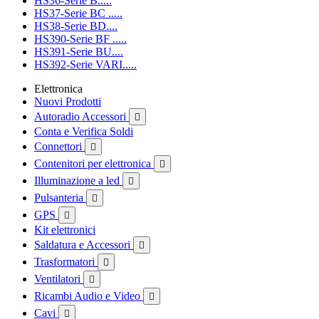
HS36-Serie B.....
HS37-Serie BC .....
HS38-Serie BD....
HS390-Serie BF .....
HS391-Serie BU....
HS392-Serie VARI.....
Elettronica
Nuovi Prodotti
Autoradio Accessori

Conta e Verifica Soldi
Connettori

Contenitori per elettronica

Illuminazione a led

Pulsanteria

GPS

Kit elettronici
Saldatura e Accessori

Trasformatori

Ventilatori

Ricambi Audio e Video

Cavi
