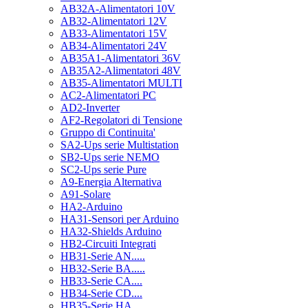
AB32A-Alimentatori 10V
AB32-Alimentatori 12V
AB33-Alimentatori 15V
AB34-Alimentatori 24V
AB35A1-Alimentatori 36V
AB35A2-Alimentatori 48V
AB35-Alimentatori MULTI
AC2-Alimentatori PC
AD2-Inverter
AF2-Regolatori di Tensione
Gruppo di Continuita'
SA2-Ups serie Multistation
SB2-Ups serie NEMO
SC2-Ups serie Pure
A9-Energia Alternativa
A91-Solare
HA2-Arduino
HA31-Sensori per Arduino
HA32-Shields Arduino
HB2-Circuiti Integrati
HB31-Serie AN.....
HB32-Serie BA.....
HB33-Serie CA....
HB34-Serie CD....
HB35-Serie HA.....