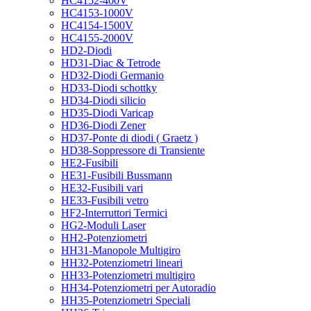
HC4152-400V
HC4153-1000V
HC4154-1500V
HC4155-2000V
HD2-Diodi
HD31-Diac & Tetrode
HD32-Diodi Germanio
HD33-Diodi schottky
HD34-Diodi silicio
HD35-Diodi Varicap
HD36-Diodi Zener
HD37-Ponte di diodi ( Graetz )
HD38-Soppressore di Transiente
HE2-Fusibili
HE31-Fusibili Bussmann
HE32-Fusibili vari
HE33-Fusibili vetro
HF2-Interruttori Termici
HG2-Moduli Laser
HH2-Potenziometri
HH31-Manopole Multigiro
HH32-Potenziometri lineari
HH33-Potenziometri multigiro
HH34-Potenziometri per Autoradio
HH35-Potenziometri Speciali