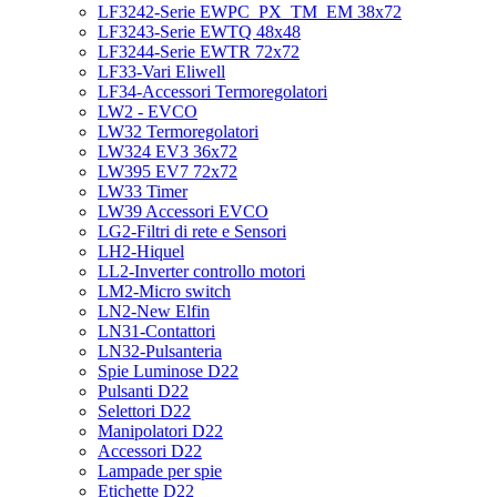
LF3242-Serie EWPC_PX_TM_EM 38x72
LF3243-Serie EWTQ 48x48
LF3244-Serie EWTR 72x72
LF33-Vari Eliwell
LF34-Accessori Termoregolatori
LW2 - EVCO
LW32 Termoregolatori
LW324 EV3 36x72
LW395 EV7 72x72
LW33 Timer
LW39 Accessori EVCO
LG2-Filtri di rete e Sensori
LH2-Hiquel
LL2-Inverter controllo motori
LM2-Micro switch
LN2-New Elfin
LN31-Contattori
LN32-Pulsanteria
Spie Luminose D22
Pulsanti D22
Selettori D22
Manipolatori D22
Accessori D22
Lampade per spie
Etichette D22