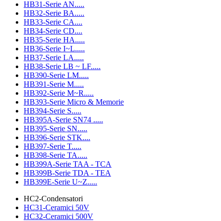
HB31-Serie AN.....
HB32-Serie BA.....
HB33-Serie CA....
HB34-Serie CD....
HB35-Serie HA.....
HB36-Serie I~L.....
HB37-Serie LA.....
HB38-Serie LB ~ LF.....
HB390-Serie LM.....
HB391-Serie M.....
HB392-Serie M~R.....
HB393-Serie Micro & Memorie
HB394-Serie S.....
HB395A-Serie SN74 .....
HB395-Serie SN.....
HB396-Serie STK....
HB397-Serie T.....
HB398-Serie TA.....
HB399A-Serie TAA - TCA
HB399B-Serie TDA - TEA
HB399E-Serie U~Z.....
HC2-Condensatori
HC31-Ceramici 50V
HC32-Ceramici 500V