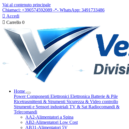
Vai al contenuto principale
Chiamaci: +390574592089 -*- WhatsApp: 3491733486

Accedi

Carrello
0
Home
Power
Componenti Elettronici
Elettronica
Batterie & Pile
Ricetrasmittenti & Strumenti
Sicurezza & Video controllo
Strumenti e Sensori industriali
TV & Sat
Radiocomandi &
Telecomandi
AA2-Alimentatori a Spina
AB2-Alimentatori Low Cost
AB31-Alimentatori 5V