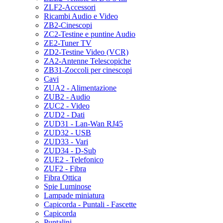
ZLF2-Accessori
Ricambi Audio e Video
ZB2-Cinescopi
ZC2-Testine e puntine Audio
ZE2-Tuner TV
ZD2-Testine Video (VCR)
ZA2-Antenne Telescopiche
ZB31-Zoccoli per cinescopi
Cavi
ZUA2 - Alimentazione
ZUB2 - Audio
ZUC2 - Video
ZUD2 - Dati
ZUD31 - Lan-Wan RJ45
ZUD32 - USB
ZUD33 - Vari
ZUD34 - D-Sub
ZUE2 - Telefonico
ZUF2 - Fibra
Fibra Ottica
Spie Luminose
Lampade miniatura
Capicorda - Puntali - Fascette
Capicorda
Puntalini