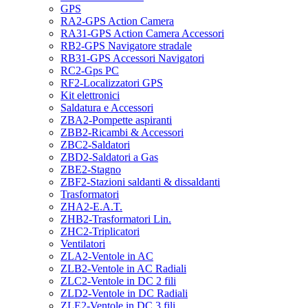
GPS
RA2-GPS Action Camera
RA31-GPS Action Camera Accessori
RB2-GPS Navigatore stradale
RB31-GPS Accessori Navigatori
RC2-Gps PC
RF2-Localizzatori GPS
Kit elettronici
Saldatura e Accessori
ZBA2-Pompette aspiranti
ZBB2-Ricambi & Accessori
ZBC2-Saldatori
ZBD2-Saldatori a Gas
ZBE2-Stagno
ZBF2-Stazioni saldanti & dissaldanti
Trasformatori
ZHA2-E.A.T.
ZHB2-Trasformatori Lin.
ZHC2-Triplicatori
Ventilatori
ZLA2-Ventole in AC
ZLB2-Ventole in AC Radiali
ZLC2-Ventole in DC 2 fili
ZLD2-Ventole in DC Radiali
ZLE2-Ventole in DC 3 fili