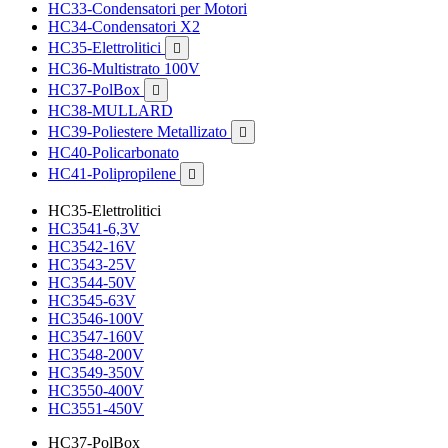
HC33-Condensatori per Motori
HC34-Condensatori X2
HC35-Elettrolitici

HC36-Multistrato 100V
HC37-PolBox

HC38-MULLARD
HC39-Poliestere Metallizato

HC40-Policarbonato
HC41-Polipropilene

HC35-Elettrolitici
HC3541-6,3V
HC3542-16V
HC3543-25V
HC3544-50V
HC3545-63V
HC3546-100V
HC3547-160V
HC3548-200V
HC3549-350V
HC3550-400V
HC3551-450V
HC37-PolBox