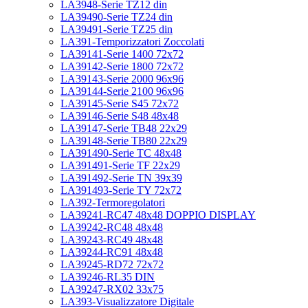
LA3948-Serie TZ12 din
LA39490-Serie TZ24 din
LA39491-Serie TZ25 din
LA391-Temporizzatori Zoccolati
LA39141-Serie 1400 72x72
LA39142-Serie 1800 72x72
LA39143-Serie 2000 96x96
LA39144-Serie 2100 96x96
LA39145-Serie S45 72x72
LA39146-Serie S48 48x48
LA39147-Serie TB48 22x29
LA39148-Serie TB80 22x29
LA391490-Serie TC 48x48
LA391491-Serie TF 22x29
LA391492-Serie TN 39x39
LA391493-Serie TY 72x72
LA392-Termoregolatori
LA39241-RC47 48x48 DOPPIO DISPLAY
LA39242-RC48 48x48
LA39243-RC49 48x48
LA39244-RC91 48x48
LA39245-RD72 72x72
LA39246-RL35 DIN
LA39247-RX02 33x75
LA393-Visualizzatore Digitale