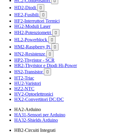
HC2-Condensatori

HD2-Diodi

HE2-Fusibili

HF2-Interruttori Termici
HG2-Moduli Laser
HH2-Potenziometri

HL2-Powerblock

HM2-Raspberry Pi

HN2-Resistenze

HP2-Thyristor - SCR
HR2-Thyristor e Diodi Hi-Power
HS2-Transistor

HT2-Triac
HU2-Varistori
HZ2-NTC
HV2-Optoelettronici
HX2-Convertitori DC/DC
HA2-Arduino
HA31-Sensori per Arduino
HA32-Shields Arduino
HB2-Circuiti Integrati