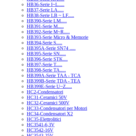
HB36-Serie I~L.....
HB37-Serie LA.....
HB38-Serie LB ~ LF.....
HB390-Serie LM.....
HB391-Serie M.....
HB392-Serie M~R.....
HB393-Serie Micro & Memorie
HB394-Serie S.....
HB395A-Serie SN74 .....
HB395-Serie SN.....
HB396-Serie STK....
HB397-Serie T.....
HB398-Serie TA.....
HB399A-Serie TAA - TCA
HB399B-Serie TDA - TEA
HB399E-Serie U~Z.....
HC2-Condensatori
HC31-Ceramici 50V
HC32-Ceramici 500V
HC33-Condensatori per Motori
HC34-Condensatori X2
HC35-Elettrolitici
HC3541-6,3V
HC3542-16V
HC3543-25V