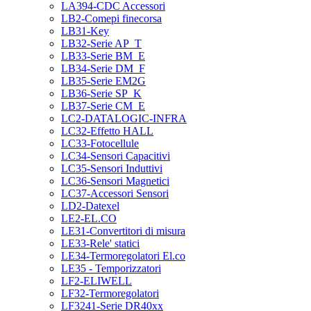
LA394-CDC Accessori
LB2-Comepi finecorsa
LB31-Key
LB32-Serie AP_T
LB33-Serie BM_E
LB34-Serie DM_F
LB35-Serie EM2G
LB36-Serie SP_K
LB37-Serie CM_E
LC2-DATALOGIC-INFRA
LC32-Effetto HALL
LC33-Fotocellule
LC34-Sensori Capacitivi
LC35-Sensori Induttivi
LC36-Sensori Magnetici
LC37-Accessori Sensori
LD2-Datexel
LE2-EL.CO
LE31-Convertitori di misura
LE33-Rele' statici
LE34-Termoregolatori El.co
LE35 - Temporizzatori
LF2-ELIWELL
LF32-Termoregolatori
LF3241-Serie DR40xx