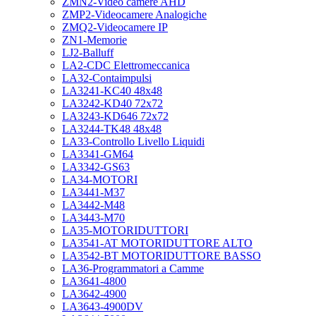
ZMN2-Video camere AHD
ZMP2-Videocamere Analogiche
ZMQ2-Videocamere IP
ZN1-Memorie
LJ2-Balluff
LA2-CDC Elettromeccanica
LA32-Contaimpulsi
LA3241-KC40 48x48
LA3242-KD40 72x72
LA3243-KD646 72x72
LA3244-TK48 48x48
LA33-Controllo Livello Liquidi
LA3341-GM64
LA3342-GS63
LA34-MOTORI
LA3441-M37
LA3442-M48
LA3443-M70
LA35-MOTORIDUTTORI
LA3541-AT MOTORIDUTTORE ALTO
LA3542-BT MOTORIDUTTORE BASSO
LA36-Programmatori a Camme
LA3641-4800
LA3642-4900
LA3643-4900DV