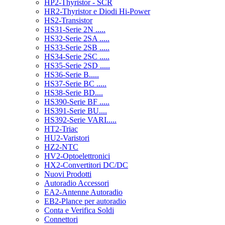
HP2-Thyristor - SCR
HR2-Thyristor e Diodi Hi-Power
HS2-Transistor
HS31-Serie 2N .....
HS32-Serie 2SA .....
HS33-Serie 2SB .....
HS34-Serie 2SC .....
HS35-Serie 2SD .....
HS36-Serie B.....
HS37-Serie BC .....
HS38-Serie BD....
HS390-Serie BF .....
HS391-Serie BU....
HS392-Serie VARI.....
HT2-Triac
HU2-Varistori
HZ2-NTC
HV2-Optoelettronici
HX2-Convertitori DC/DC
Nuovi Prodotti
Autoradio Accessori
EA2-Antenne Autoradio
EB2-Plance per autoradio
Conta e Verifica Soldi
Connettori