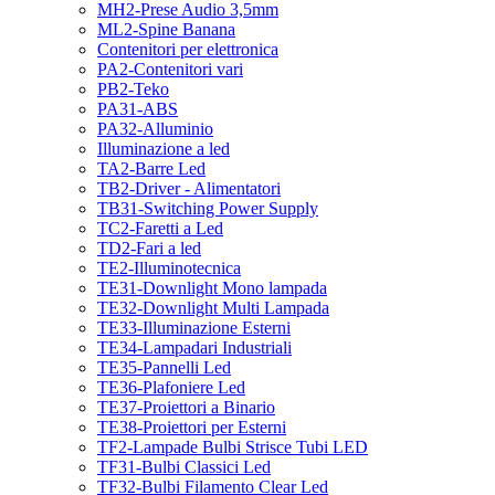
MH2-Prese Audio 3,5mm
ML2-Spine Banana
Contenitori per elettronica
PA2-Contenitori vari
PB2-Teko
PA31-ABS
PA32-Alluminio
Illuminazione a led
TA2-Barre Led
TB2-Driver - Alimentatori
TB31-Switching Power Supply
TC2-Faretti a Led
TD2-Fari a led
TE2-Illuminotecnica
TE31-Downlight Mono lampada
TE32-Downlight Multi Lampada
TE33-Illuminazione Esterni
TE34-Lampadari Industriali
TE35-Pannelli Led
TE36-Plafoniere Led
TE37-Proiettori a Binario
TE38-Proiettori per Esterni
TF2-Lampade Bulbi Strisce Tubi LED
TF31-Bulbi Classici Led
TF32-Bulbi Filamento Clear Led