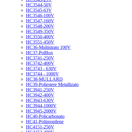
HC3544-50V
HC3545-63V
HC3546-100V
HC3547-160V
HC3548-200V
HC3549-350V
HC3550-400V
HC3551-450V
HC36-Multistrato 100V
HC37-PolBox
HC3741-250V
HC3742-400V
HC3743 - 630V
HC3744 - 1000V
HC38-MULLARD
HC39-Poliestere Metallizato
HC3941-250V
HC3942-400V
HC3943-630V
HC3944-1000V
HC3945-2000V
HC40-Policarbonato
HC41-Polipropilene
HC4151-250V