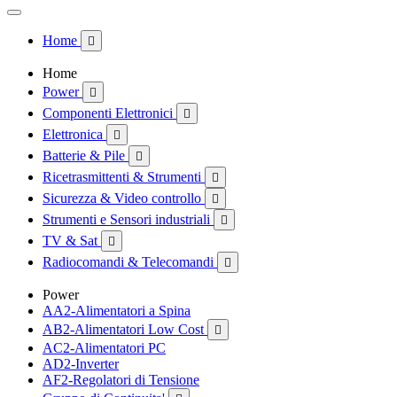
Home

Home
Power

Componenti Elettronici

Elettronica

Batterie & Pile

Ricetrasmittenti & Strumenti

Sicurezza & Video controllo

Strumenti e Sensori industriali

TV & Sat

Radiocomandi & Telecomandi

Power
AA2-Alimentatori a Spina
AB2-Alimentatori Low Cost

AC2-Alimentatori PC
AD2-Inverter
AF2-Regolatori di Tensione