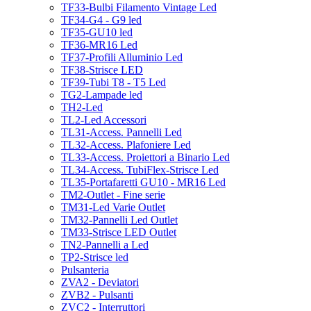
TF33-Bulbi Filamento Vintage Led
TF34-G4 - G9 led
TF35-GU10 led
TF36-MR16 Led
TF37-Profili Alluminio Led
TF38-Strisce LED
TF39-Tubi T8 - T5 Led
TG2-Lampade led
TH2-Led
TL2-Led Accessori
TL31-Access. Pannelli Led
TL32-Access. Plafoniere Led
TL33-Access. Proiettori a Binario Led
TL34-Access. TubiFlex-Strisce Led
TL35-Portafaretti GU10 - MR16 Led
TM2-Outlet - Fine serie
TM31-Led Varie Outlet
TM32-Pannelli Led Outlet
TM33-Strisce LED Outlet
TN2-Pannelli a Led
TP2-Strisce led
Pulsanteria
ZVA2 - Deviatori
ZVB2 - Pulsanti
ZVC2 - Interruttori