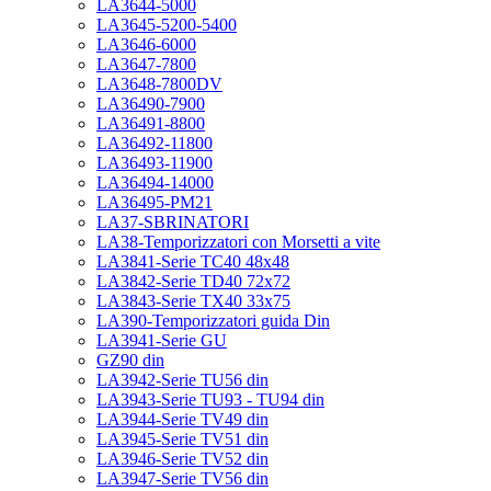
LA3644-5000
LA3645-5200-5400
LA3646-6000
LA3647-7800
LA3648-7800DV
LA36490-7900
LA36491-8800
LA36492-11800
LA36493-11900
LA36494-14000
LA36495-PM21
LA37-SBRINATORI
LA38-Temporizzatori con Morsetti a vite
LA3841-Serie TC40 48x48
LA3842-Serie TD40 72x72
LA3843-Serie TX40 33x75
LA390-Temporizzatori guida Din
LA3941-Serie GU
GZ90 din
LA3942-Serie TU56 din
LA3943-Serie TU93 - TU94 din
LA3944-Serie TV49 din
LA3945-Serie TV51 din
LA3946-Serie TV52 din
LA3947-Serie TV56 din