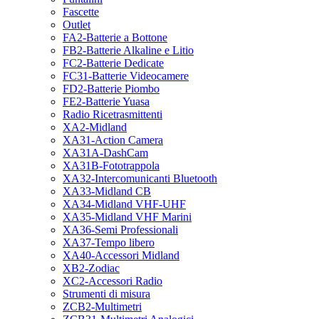
Fascette
Outlet
FA2-Batterie a Bottone
FB2-Batterie Alkaline e Litio
FC2-Batterie Dedicate
FC31-Batterie Videocamere
FD2-Batterie Piombo
FE2-Batterie Yuasa
Radio Ricetrasmittenti
XA2-Midland
XA31-Action Camera
XA31A-DashCam
XA31B-Fototrappola
XA32-Intercomunicanti Bluetooth
XA33-Midland CB
XA34-Midland VHF-UHF
XA35-Midland VHF Marini
XA36-Semi Professionali
XA37-Tempo libero
XA40-Accessori Midland
XB2-Zodiac
XC2-Accessori Radio
Strumenti di misura
ZCB2-Multimetri