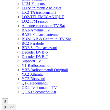
LT34-Finecorsa
LU2-Strumenti Analogici
LX2-TA trasformatori
LQ2-TELEMECANIQUE
LO2-IFM sensor
Antenne e accessori TV-Sat
BA2-Antenne TV
BA31-Fracarro antenne
BB2-LNB & Centralini TV Sat
BC2-Parabole
BD2-Staffe e accessori
Decoder DVB-S
Decoder DVB-T
Supporti TV
Y1-Radiocomandi
YB2-Radiocomandi Originali
YA2-Allmatic
YC2-Riceventi
Q1-Telecomandi
QD2-Telecomandi TV
QC2-Telecomandi Air


Tutto