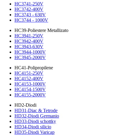
HC3741-250V
HC3742-400V
HC3743 - 630V
HC3744 - 1000V
HC39-Poliestere Metallizato
HC3941-250V
HC3942-400V
HC3943-630V
HC3944-1000V
HC3945-2000V
HC41-Polipropilene
HC4151-250V
HC4152-400V
HC4153-1000V
HC4154-1500V
HC4155-2000V
HD2-Diodi
HD31-Diac & Tetrode
HD32-Diodi Germanio
HD33-Diodi schottky
HD34-Diodi silicio
HD35-Diodi Varicap