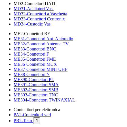
MD2-Connettori DATI
MD31-Adattatori Vas.
MD32-Connettori a Vaschetta
MD33-Connettori Centronix
MD34-Custodie Vas.
ME2-Connettori RF
ME31-Connettori Ant. Autoradio
ME32-Connettori Antenna TV
ME33-Connettori BNC
ME34-Connettori F
ME35-Connettori FME
ME36-Connettori MCX
ME37-Connettori MINI-UHF
ME38-Connettori N
ME390-Connettori PL
ME391-Connettori SMA
ME392-Connettori SMB
ME393-Connettori TNC
ME394-Connettori TWINAXIAL
Contenitori per elettronica
PA2-Contenitori vari
PB2-Teko
