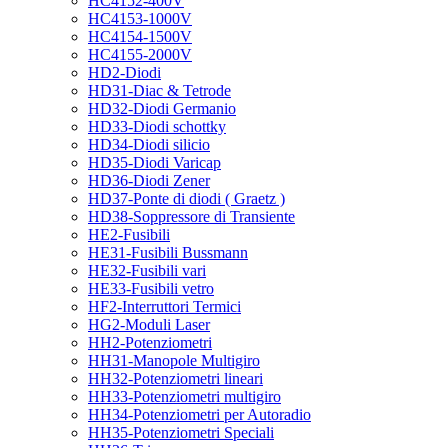
HC4152-400V
HC4153-1000V
HC4154-1500V
HC4155-2000V
HD2-Diodi
HD31-Diac & Tetrode
HD32-Diodi Germanio
HD33-Diodi schottky
HD34-Diodi silicio
HD35-Diodi Varicap
HD36-Diodi Zener
HD37-Ponte di diodi ( Graetz )
HD38-Soppressore di Transiente
HE2-Fusibili
HE31-Fusibili Bussmann
HE32-Fusibili vari
HE33-Fusibili vetro
HF2-Interruttori Termici
HG2-Moduli Laser
HH2-Potenziometri
HH31-Manopole Multigiro
HH32-Potenziometri lineari
HH33-Potenziometri multigiro
HH34-Potenziometri per Autoradio
HH35-Potenziometri Speciali