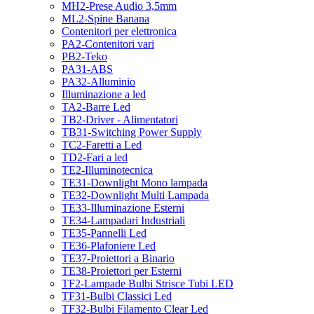
MH2-Prese Audio 3,5mm
ML2-Spine Banana
Contenitori per elettronica
PA2-Contenitori vari
PB2-Teko
PA31-ABS
PA32-Alluminio
Illuminazione a led
TA2-Barre Led
TB2-Driver - Alimentatori
TB31-Switching Power Supply
TC2-Faretti a Led
TD2-Fari a led
TE2-Illuminotecnica
TE31-Downlight Mono lampada
TE32-Downlight Multi Lampada
TE33-Illuminazione Esterni
TE34-Lampadari Industriali
TE35-Pannelli Led
TE36-Plafoniere Led
TE37-Proiettori a Binario
TE38-Proiettori per Esterni
TF2-Lampade Bulbi Strisce Tubi LED
TF31-Bulbi Classici Led
TF32-Bulbi Filamento Clear Led