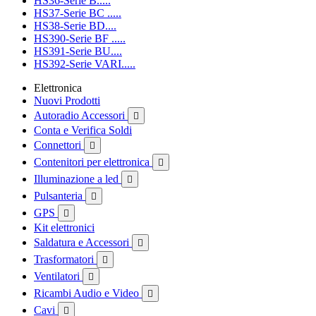
HS36-Serie B.....
HS37-Serie BC .....
HS38-Serie BD....
HS390-Serie BF .....
HS391-Serie BU....
HS392-Serie VARI.....
Elettronica
Nuovi Prodotti
Autoradio Accessori

Conta e Verifica Soldi
Connettori

Contenitori per elettronica

Illuminazione a led

Pulsanteria

GPS

Kit elettronici
Saldatura e Accessori

Trasformatori

Ventilatori

Ricambi Audio e Video

Cavi
