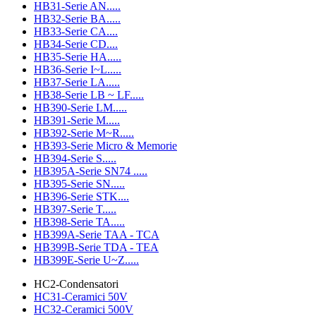
HB31-Serie AN.....
HB32-Serie BA.....
HB33-Serie CA....
HB34-Serie CD....
HB35-Serie HA.....
HB36-Serie I~L.....
HB37-Serie LA.....
HB38-Serie LB ~ LF.....
HB390-Serie LM.....
HB391-Serie M.....
HB392-Serie M~R.....
HB393-Serie Micro & Memorie
HB394-Serie S.....
HB395A-Serie SN74 .....
HB395-Serie SN.....
HB396-Serie STK....
HB397-Serie T.....
HB398-Serie TA.....
HB399A-Serie TAA - TCA
HB399B-Serie TDA - TEA
HB399E-Serie U~Z.....
HC2-Condensatori
HC31-Ceramici 50V
HC32-Ceramici 500V