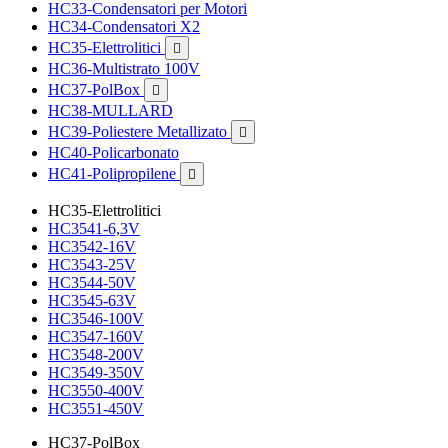
HC33-Condensatori per Motori
HC34-Condensatori X2
HC35-Elettrolitici

HC36-Multistrato 100V
HC37-PolBox

HC38-MULLARD
HC39-Poliestere Metallizato

HC40-Policarbonato
HC41-Polipropilene

HC35-Elettrolitici
HC3541-6,3V
HC3542-16V
HC3543-25V
HC3544-50V
HC3545-63V
HC3546-100V
HC3547-160V
HC3548-200V
HC3549-350V
HC3550-400V
HC3551-450V
HC37-PolBox