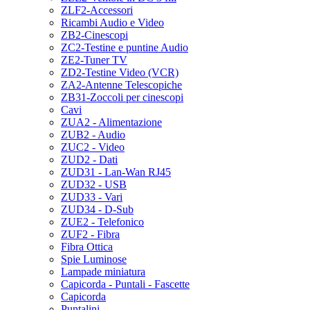
ZLF2-Accessori
Ricambi Audio e Video
ZB2-Cinescopi
ZC2-Testine e puntine Audio
ZE2-Tuner TV
ZD2-Testine Video (VCR)
ZA2-Antenne Telescopiche
ZB31-Zoccoli per cinescopi
Cavi
ZUA2 - Alimentazione
ZUB2 - Audio
ZUC2 - Video
ZUD2 - Dati
ZUD31 - Lan-Wan RJ45
ZUD32 - USB
ZUD33 - Vari
ZUD34 - D-Sub
ZUE2 - Telefonico
ZUF2 - Fibra
Fibra Ottica
Spie Luminose
Lampade miniatura
Capicorda - Puntali - Fascette
Capicorda
Puntalini