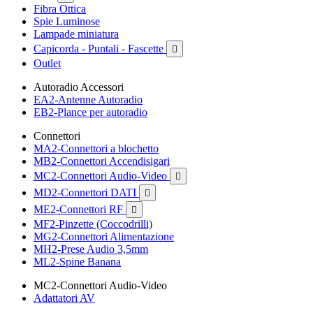
Fibra Ottica
Spie Luminose
Lampade miniatura
Capicorda - Puntali - Fascette

Outlet
Autoradio Accessori
EA2-Antenne Autoradio
EB2-Plance per autoradio
Connettori
MA2-Connettori a blochetto
MB2-Connettori Accendisigari
MC2-Connettori Audio-Video

MD2-Connettori DATI

ME2-Connettori RF

MF2-Pinzette (Coccodrilli)
MG2-Connettori Alimentazione
MH2-Prese Audio 3,5mm
ML2-Spine Banana
MC2-Connettori Audio-Video
Adattatori AV