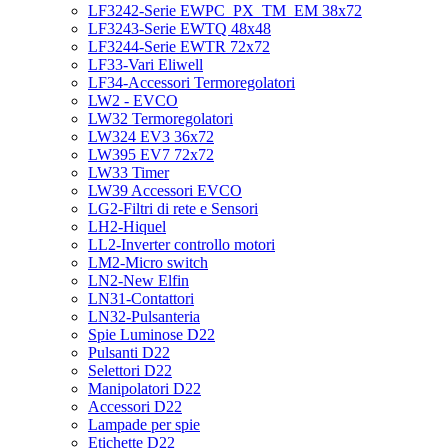
LF3242-Serie EWPC_PX_TM_EM 38x72
LF3243-Serie EWTQ 48x48
LF3244-Serie EWTR 72x72
LF33-Vari Eliwell
LF34-Accessori Termoregolatori
LW2 - EVCO
LW32 Termoregolatori
LW324 EV3 36x72
LW395 EV7 72x72
LW33 Timer
LW39 Accessori EVCO
LG2-Filtri di rete e Sensori
LH2-Hiquel
LL2-Inverter controllo motori
LM2-Micro switch
LN2-New Elfin
LN31-Contattori
LN32-Pulsanteria
Spie Luminose D22
Pulsanti D22
Selettori D22
Manipolatori D22
Accessori D22
Lampade per spie
Etichette D22