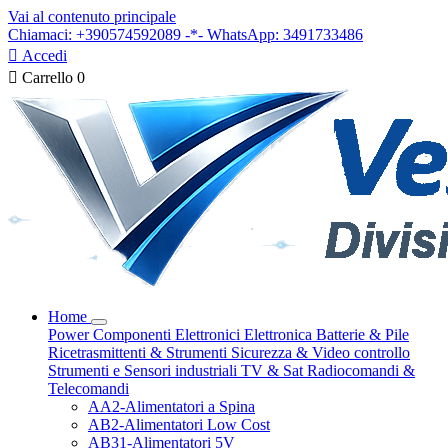
Vai al contenuto principale
Chiamaci: +390574592089 -*- WhatsApp: 3491733486

Accedi

Carrello
0
Home
Power
Componenti Elettronici
Elettronica
Batterie & Pile
Ricetrasmittenti & Strumenti
Sicurezza & Video controllo
Strumenti e Sensori industriali
TV & Sat
Radiocomandi &
Telecomandi
AA2-Alimentatori a Spina
AB2-Alimentatori Low Cost
AB31-Alimentatori 5V