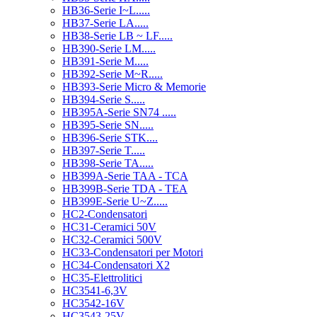
HB36-Serie I~L.....
HB37-Serie LA.....
HB38-Serie LB ~ LF.....
HB390-Serie LM.....
HB391-Serie M.....
HB392-Serie M~R.....
HB393-Serie Micro & Memorie
HB394-Serie S.....
HB395A-Serie SN74 .....
HB395-Serie SN.....
HB396-Serie STK....
HB397-Serie T.....
HB398-Serie TA.....
HB399A-Serie TAA - TCA
HB399B-Serie TDA - TEA
HB399E-Serie U~Z.....
HC2-Condensatori
HC31-Ceramici 50V
HC32-Ceramici 500V
HC33-Condensatori per Motori
HC34-Condensatori X2
HC35-Elettrolitici
HC3541-6,3V
HC3542-16V
HC3543-25V