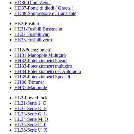
HD36-Diodi Zener
HD37-Ponte di diodi ( Graetz )
HD38-Soppressore di Transiente
HE2-Fusibili
HE31-Fusibili Bussmann
HE32-Fusibili vari
HE33-Fusibili vetro
HH2-Potenziometri
HH31-Manopole Multigiro
HH32-Potenziometri lineari
HH33-Potenziometri multigiro
HH34-Potenziometri per Autoradio
HH35-Potenziometri Speciali
HH36-Trimmer
HH37-Manopole
HL2-Powerblock
HL31-Serie 1_C
HL32-Serie D_F
HL33-Serie G_L
HL34-Serie M_O
HL35-Serie P_T
HL36-Serie U_X