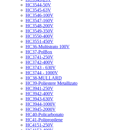
HC3544-50V
HC3545-63V
HC3546-100V
HC3547-160V
HC3548-200V
HC3549-350V
HC3550-400V
HC3551-450V
HC36-Multistrato 100V
HC37-PolBox
HC3741-250V
HC3742-400V
HC3743 - 630V
HC3744 - 1000V
HC38-MULLARD
HC39-Poliestere Metallizato
HC3941-250V
HC3942-400V
HC3943-630V
HC3944-1000V
HC3945-2000V
HC40-Policarbonato
HC41-Polipropilene
HC4151-250V