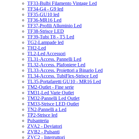
TF33-Bulbi Filamento Vintage Led
TF34-G4 - G9 led
TF35-GU10 led
TF36-MR16 Led
TF37-Profili Alluminio Led
TF38-Strisce LED
TF39-Tubi T8 - T5 Led
TG2-Lampade led
TH2-Led
TL2-Led Accessori
TL31-Access. Pannelli Led
TL32-Access. Plafoniere Led
TL33-Access. Proiettori a Binario Led
TL34-Access. TubiFlex-Strisce Led
TL35-Portafaretti GU10 - MR16 Led
TM2-Outlet - Fine serie
TM31-Led Varie Outlet
TM32-Pannelli Led Outlet
TM33-Strisce LED Outlet
TN2-Pannelli a Led
TP2-Strisce led
Pulsanteria
ZVA2 - Deviatori
ZVB2 - Pulsanti
ZVC2 - Interruttori