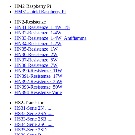
HM2-Raspberry Pi
HM31-shield Raspberry Pi
HN2-Resistenze
HN31-Resistenze_1-4W_1%
HN32-Resistenze_1-4W
HN33-Resistenze_1-4W_Antifiamma
HN34-Resistenze_1-2W
HN35-Resistenze_1W
HN36-Resistenze_2W
HN37-Resistenze_5W
HN38-Resistenze_7W
HN390-Resistenze_11W
HN391-Resistenze_17W
HN392-Resistenze_25W
HN393-Resistenze_50W
HN394-Resistenze Varie
HS2-Transistor
HS31-Serie 2N .....
HS32-Serie 2SA .....
HS33-Serie 2SB .....
HS34-Serie 2SC .....
HS35-Serie 2SD .....