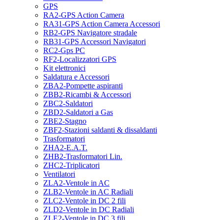
GPS
RA2-GPS Action Camera
RA31-GPS Action Camera Accessori
RB2-GPS Navigatore stradale
RB31-GPS Accessori Navigatori
RC2-Gps PC
RF2-Localizzatori GPS
Kit elettronici
Saldatura e Accessori
ZBA2-Pompette aspiranti
ZBB2-Ricambi & Accessori
ZBC2-Saldatori
ZBD2-Saldatori a Gas
ZBE2-Stagno
ZBF2-Stazioni saldanti & dissaldanti
Trasformatori
ZHA2-E.A.T.
ZHB2-Trasformatori Lin.
ZHC2-Triplicatori
Ventilatori
ZLA2-Ventole in AC
ZLB2-Ventole in AC Radiali
ZLC2-Ventole in DC 2 fili
ZLD2-Ventole in DC Radiali
ZLE2-Ventole in DC 3 fili