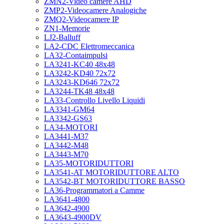
ZMN2-Video camere AHD
ZMP2-Videocamere Analogiche
ZMQ2-Videocamere IP
ZN1-Memorie
LJ2-Balluff
LA2-CDC Elettromeccanica
LA32-Contaimpulsi
LA3241-KC40 48x48
LA3242-KD40 72x72
LA3243-KD646 72x72
LA3244-TK48 48x48
LA33-Controllo Livello Liquidi
LA3341-GM64
LA3342-GS63
LA34-MOTORI
LA3441-M37
LA3442-M48
LA3443-M70
LA35-MOTORIDUTTORI
LA3541-AT MOTORIDUTTORE ALTO
LA3542-BT MOTORIDUTTORE BASSO
LA36-Programmatori a Camme
LA3641-4800
LA3642-4900
LA3643-4900DV