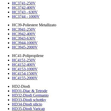
HC3741-250V
HC3742-400V
HC3743 - 630V
HC3744 - 1000V
HC39-Poliestere Metallizato
HC3941-250V
HC3942-400V
HC3943-630V
HC3944-1000V
HC3945-2000V
HC41-Polipropilene
HC4151-250V
HC4152-400V
HC4153-1000V
HC4154-1500V
HC4155-2000V
HD2-Diodi
HD31-Diac & Tetrode
HD32-Diodi Germanio
HD33-Diodi schottky
HD34-Diodi silicio
HD35-Diodi Varicap