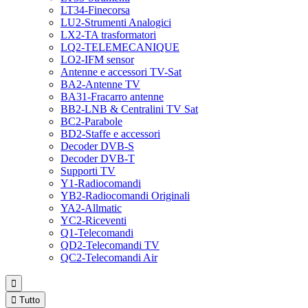
LT34-Finecorsa
LU2-Strumenti Analogici
LX2-TA trasformatori
LQ2-TELEMECANIQUE
LO2-IFM sensor
Antenne e accessori TV-Sat
BA2-Antenne TV
BA31-Fracarro antenne
BB2-LNB & Centralini TV Sat
BC2-Parabole
BD2-Staffe e accessori
Decoder DVB-S
Decoder DVB-T
Supporti TV
Y1-Radiocomandi
YB2-Radiocomandi Originali
YA2-Allmatic
YC2-Riceventi
Q1-Telecomandi
QD2-Telecomandi TV
QC2-Telecomandi Air


Tutto