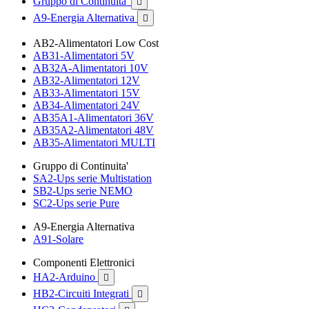
Gruppo di Continuita'

A9-Energia Alternativa

AB2-Alimentatori Low Cost
AB31-Alimentatori 5V
AB32A-Alimentatori 10V
AB32-Alimentatori 12V
AB33-Alimentatori 15V
AB34-Alimentatori 24V
AB35A1-Alimentatori 36V
AB35A2-Alimentatori 48V
AB35-Alimentatori MULTI
Gruppo di Continuita'
SA2-Ups serie Multistation
SB2-Ups serie NEMO
SC2-Ups serie Pure
A9-Energia Alternativa
A91-Solare
Componenti Elettronici
HA2-Arduino

HB2-Circuiti Integrati
