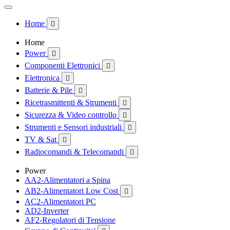
Home

Home
Power

Componenti Elettronici

Elettronica

Batterie & Pile

Ricetrasmittenti & Strumenti

Sicurezza & Video controllo

Strumenti e Sensori industriali

TV & Sat

Radiocomandi & Telecomandi

Power
AA2-Alimentatori a Spina
AB2-Alimentatori Low Cost

AC2-Alimentatori PC
AD2-Inverter
AF2-Regolatori di Tensione