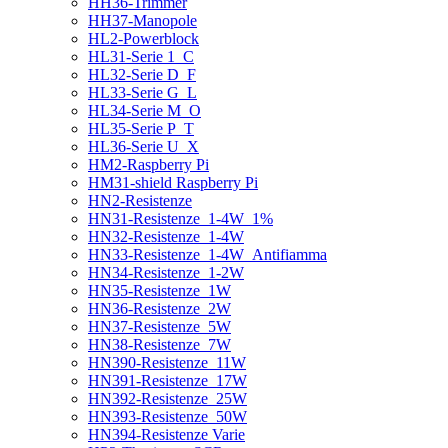
HH36-Trimmer
HH37-Manopole
HL2-Powerblock
HL31-Serie 1_C
HL32-Serie D_F
HL33-Serie G_L
HL34-Serie M_O
HL35-Serie P_T
HL36-Serie U_X
HM2-Raspberry Pi
HM31-shield Raspberry Pi
HN2-Resistenze
HN31-Resistenze_1-4W_1%
HN32-Resistenze_1-4W
HN33-Resistenze_1-4W_Antifiamma
HN34-Resistenze_1-2W
HN35-Resistenze_1W
HN36-Resistenze_2W
HN37-Resistenze_5W
HN38-Resistenze_7W
HN390-Resistenze_11W
HN391-Resistenze_17W
HN392-Resistenze_25W
HN393-Resistenze_50W
HN394-Resistenze Varie