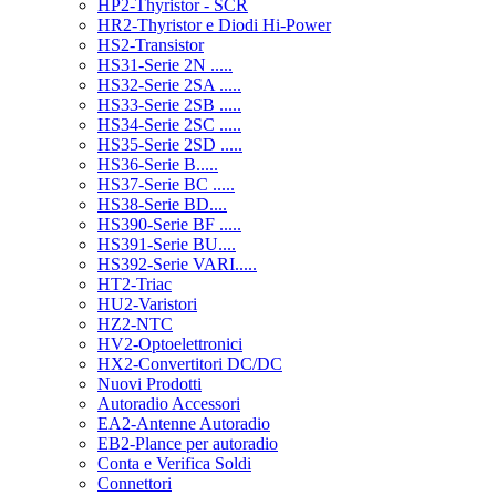
HP2-Thyristor - SCR
HR2-Thyristor e Diodi Hi-Power
HS2-Transistor
HS31-Serie 2N .....
HS32-Serie 2SA .....
HS33-Serie 2SB .....
HS34-Serie 2SC .....
HS35-Serie 2SD .....
HS36-Serie B.....
HS37-Serie BC .....
HS38-Serie BD....
HS390-Serie BF .....
HS391-Serie BU....
HS392-Serie VARI.....
HT2-Triac
HU2-Varistori
HZ2-NTC
HV2-Optoelettronici
HX2-Convertitori DC/DC
Nuovi Prodotti
Autoradio Accessori
EA2-Antenne Autoradio
EB2-Plance per autoradio
Conta e Verifica Soldi
Connettori