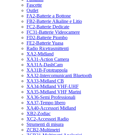
Fascette
Outlet
FA2-Batterie a Bottone
FB2-Batterie Alkaline e Litio
FC2-Batterie Dedicate
FC31-Batterie Videocamere
FD2-Batterie Piombo
FE2-Batterie Yuasa
Radio Ricetrasmittenti
XA2-Midland
XA31-Action Camera
XA31A-DashCam
XA31B-Fototrappola
XA32-Intercomunicanti Bluetooth
XA33-Midland CB
XA34-Midland VHF-UHF
XA35-Midland VHF Marini
XA36-Semi Professionali
XA37-Tempo libero
XA40-Accessori Midland
XB2-Zodiac
XC2-Accessori Radio
Strumenti di misura
ZCB2-Multimetri