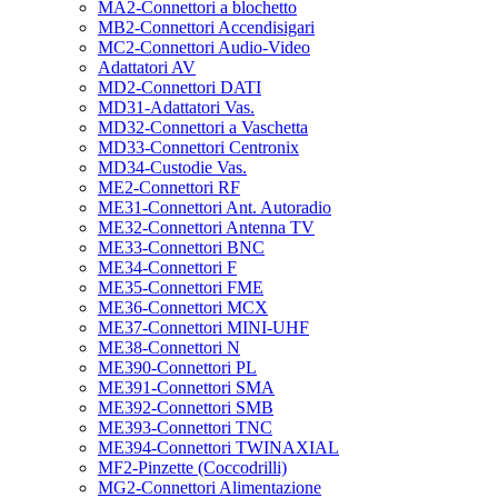
MA2-Connettori a blochetto
MB2-Connettori Accendisigari
MC2-Connettori Audio-Video
Adattatori AV
MD2-Connettori DATI
MD31-Adattatori Vas.
MD32-Connettori a Vaschetta
MD33-Connettori Centronix
MD34-Custodie Vas.
ME2-Connettori RF
ME31-Connettori Ant. Autoradio
ME32-Connettori Antenna TV
ME33-Connettori BNC
ME34-Connettori F
ME35-Connettori FME
ME36-Connettori MCX
ME37-Connettori MINI-UHF
ME38-Connettori N
ME390-Connettori PL
ME391-Connettori SMA
ME392-Connettori SMB
ME393-Connettori TNC
ME394-Connettori TWINAXIAL
MF2-Pinzette (Coccodrilli)
MG2-Connettori Alimentazione