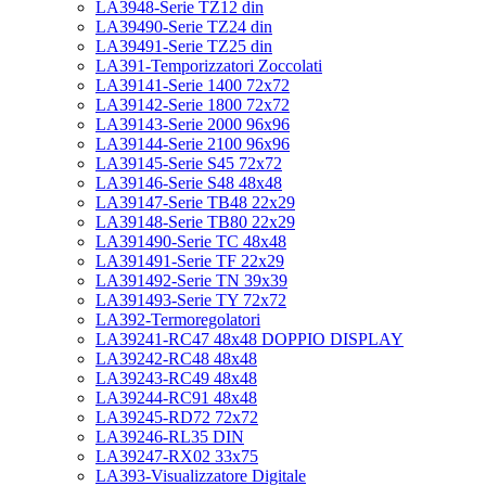
LA3948-Serie TZ12 din
LA39490-Serie TZ24 din
LA39491-Serie TZ25 din
LA391-Temporizzatori Zoccolati
LA39141-Serie 1400 72x72
LA39142-Serie 1800 72x72
LA39143-Serie 2000 96x96
LA39144-Serie 2100 96x96
LA39145-Serie S45 72x72
LA39146-Serie S48 48x48
LA39147-Serie TB48 22x29
LA39148-Serie TB80 22x29
LA391490-Serie TC 48x48
LA391491-Serie TF 22x29
LA391492-Serie TN 39x39
LA391493-Serie TY 72x72
LA392-Termoregolatori
LA39241-RC47 48x48 DOPPIO DISPLAY
LA39242-RC48 48x48
LA39243-RC49 48x48
LA39244-RC91 48x48
LA39245-RD72 72x72
LA39246-RL35 DIN
LA39247-RX02 33x75
LA393-Visualizzatore Digitale