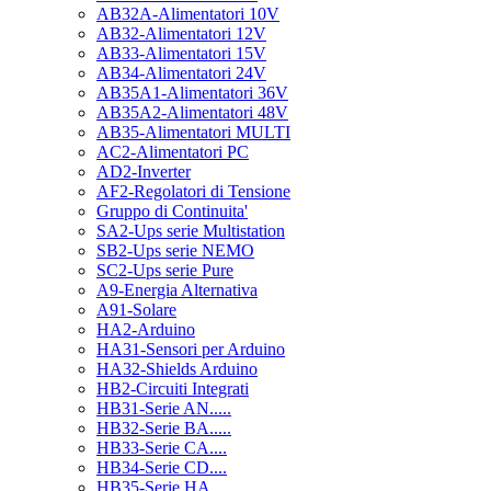
AB32A-Alimentatori 10V
AB32-Alimentatori 12V
AB33-Alimentatori 15V
AB34-Alimentatori 24V
AB35A1-Alimentatori 36V
AB35A2-Alimentatori 48V
AB35-Alimentatori MULTI
AC2-Alimentatori PC
AD2-Inverter
AF2-Regolatori di Tensione
Gruppo di Continuita'
SA2-Ups serie Multistation
SB2-Ups serie NEMO
SC2-Ups serie Pure
A9-Energia Alternativa
A91-Solare
HA2-Arduino
HA31-Sensori per Arduino
HA32-Shields Arduino
HB2-Circuiti Integrati
HB31-Serie AN.....
HB32-Serie BA.....
HB33-Serie CA....
HB34-Serie CD....
HB35-Serie HA.....