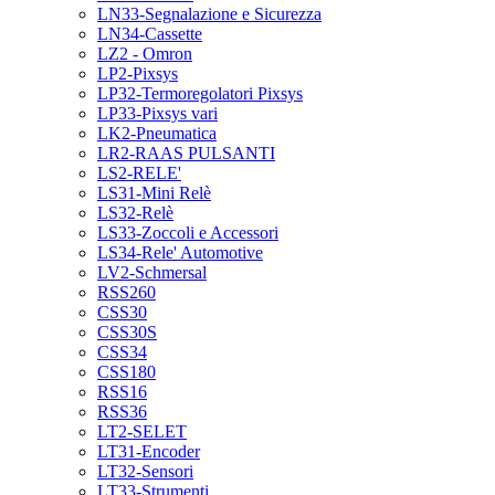
LN33-Segnalazione e Sicurezza
LN34-Cassette
LZ2 - Omron
LP2-Pixsys
LP32-Termoregolatori Pixsys
LP33-Pixsys vari
LK2-Pneumatica
LR2-RAAS PULSANTI
LS2-RELE'
LS31-Mini Relè
LS32-Relè
LS33-Zoccoli e Accessori
LS34-Rele' Automotive
LV2-Schmersal
RSS260
CSS30
CSS30S
CSS34
CSS180
RSS16
RSS36
LT2-SELET
LT31-Encoder
LT32-Sensori
LT33-Strumenti