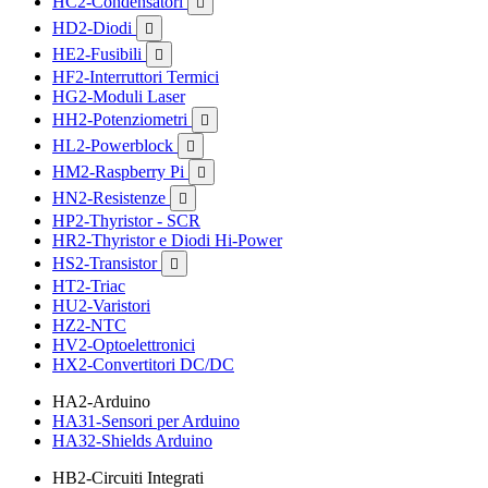
HC2-Condensatori

HD2-Diodi

HE2-Fusibili

HF2-Interruttori Termici
HG2-Moduli Laser
HH2-Potenziometri

HL2-Powerblock

HM2-Raspberry Pi

HN2-Resistenze

HP2-Thyristor - SCR
HR2-Thyristor e Diodi Hi-Power
HS2-Transistor

HT2-Triac
HU2-Varistori
HZ2-NTC
HV2-Optoelettronici
HX2-Convertitori DC/DC
HA2-Arduino
HA31-Sensori per Arduino
HA32-Shields Arduino
HB2-Circuiti Integrati