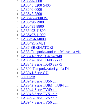
LA3644-5000
LA3645-5200-5400
LA3646-6000
LA3647-7800
LA3648-7800DV
LA36490-7900
LA36491-8800
LA36492-11800
LA36493-11900
LA36494-14000
LA36495-PM21
LA37-SBRINATORI
LA38-Temporizzatori con Morsetti a vite
LA3841-Serie TC40 48x48
LA3842-Serie TD40 72x72
LA3843-Serie TX40 33x75
LA390-Temporizzatori guida Din
LA3941-Serie GU
GZ90 din
LA3942-Serie TU56 din
LA3943-Serie TU93 - TU94 din
LA3944-Serie TV49 din
LA3945-Serie TV51 din
LA3946-Serie TV52 din
LA3947-Serie TV56 din