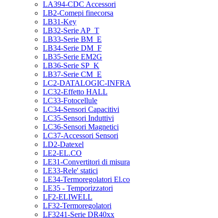
LA394-CDC Accessori
LB2-Comepi finecorsa
LB31-Key
LB32-Serie AP_T
LB33-Serie BM_E
LB34-Serie DM_F
LB35-Serie EM2G
LB36-Serie SP_K
LB37-Serie CM_E
LC2-DATALOGIC-INFRA
LC32-Effetto HALL
LC33-Fotocellule
LC34-Sensori Capacitivi
LC35-Sensori Induttivi
LC36-Sensori Magnetici
LC37-Accessori Sensori
LD2-Datexel
LE2-EL.CO
LE31-Convertitori di misura
LE33-Rele' statici
LE34-Termoregolatori El.co
LE35 - Temporizzatori
LF2-ELIWELL
LF32-Termoregolatori
LF3241-Serie DR40xx