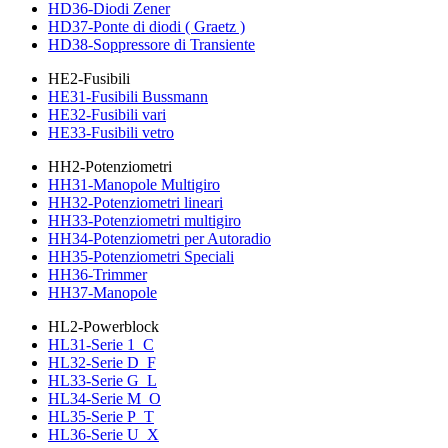
HD36-Diodi Zener
HD37-Ponte di diodi ( Graetz )
HD38-Soppressore di Transiente
HE2-Fusibili
HE31-Fusibili Bussmann
HE32-Fusibili vari
HE33-Fusibili vetro
HH2-Potenziometri
HH31-Manopole Multigiro
HH32-Potenziometri lineari
HH33-Potenziometri multigiro
HH34-Potenziometri per Autoradio
HH35-Potenziometri Speciali
HH36-Trimmer
HH37-Manopole
HL2-Powerblock
HL31-Serie 1_C
HL32-Serie D_F
HL33-Serie G_L
HL34-Serie M_O
HL35-Serie P_T
HL36-Serie U_X