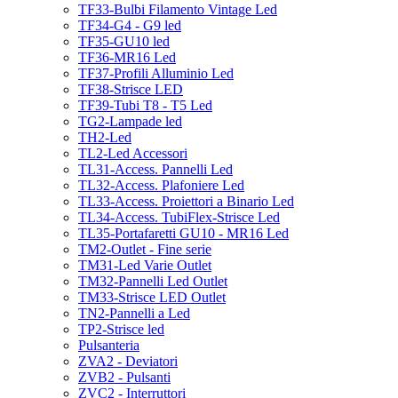
TF33-Bulbi Filamento Vintage Led
TF34-G4 - G9 led
TF35-GU10 led
TF36-MR16 Led
TF37-Profili Alluminio Led
TF38-Strisce LED
TF39-Tubi T8 - T5 Led
TG2-Lampade led
TH2-Led
TL2-Led Accessori
TL31-Access. Pannelli Led
TL32-Access. Plafoniere Led
TL33-Access. Proiettori a Binario Led
TL34-Access. TubiFlex-Strisce Led
TL35-Portafaretti GU10 - MR16 Led
TM2-Outlet - Fine serie
TM31-Led Varie Outlet
TM32-Pannelli Led Outlet
TM33-Strisce LED Outlet
TN2-Pannelli a Led
TP2-Strisce led
Pulsanteria
ZVA2 - Deviatori
ZVB2 - Pulsanti
ZVC2 - Interruttori