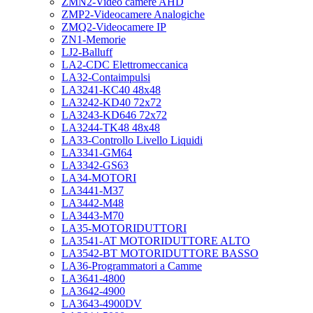
ZMN2-Video camere AHD
ZMP2-Videocamere Analogiche
ZMQ2-Videocamere IP
ZN1-Memorie
LJ2-Balluff
LA2-CDC Elettromeccanica
LA32-Contaimpulsi
LA3241-KC40 48x48
LA3242-KD40 72x72
LA3243-KD646 72x72
LA3244-TK48 48x48
LA33-Controllo Livello Liquidi
LA3341-GM64
LA3342-GS63
LA34-MOTORI
LA3441-M37
LA3442-M48
LA3443-M70
LA35-MOTORIDUTTORI
LA3541-AT MOTORIDUTTORE ALTO
LA3542-BT MOTORIDUTTORE BASSO
LA36-Programmatori a Camme
LA3641-4800
LA3642-4900
LA3643-4900DV