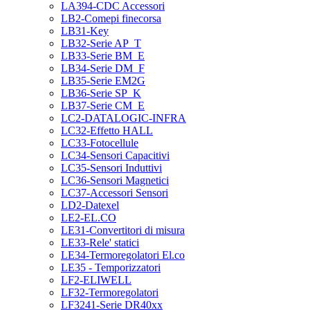
LA394-CDC Accessori
LB2-Comepi finecorsa
LB31-Key
LB32-Serie AP_T
LB33-Serie BM_E
LB34-Serie DM_F
LB35-Serie EM2G
LB36-Serie SP_K
LB37-Serie CM_E
LC2-DATALOGIC-INFRA
LC32-Effetto HALL
LC33-Fotocellule
LC34-Sensori Capacitivi
LC35-Sensori Induttivi
LC36-Sensori Magnetici
LC37-Accessori Sensori
LD2-Datexel
LE2-EL.CO
LE31-Convertitori di misura
LE33-Rele' statici
LE34-Termoregolatori El.co
LE35 - Temporizzatori
LF2-ELIWELL
LF32-Termoregolatori
LF3241-Serie DR40xx