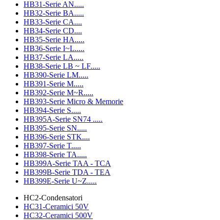
HB31-Serie AN.....
HB32-Serie BA.....
HB33-Serie CA....
HB34-Serie CD....
HB35-Serie HA.....
HB36-Serie I~L.....
HB37-Serie LA.....
HB38-Serie LB ~ LF.....
HB390-Serie LM.....
HB391-Serie M.....
HB392-Serie M~R.....
HB393-Serie Micro & Memorie
HB394-Serie S.....
HB395A-Serie SN74 .....
HB395-Serie SN.....
HB396-Serie STK....
HB397-Serie T.....
HB398-Serie TA.....
HB399A-Serie TAA - TCA
HB399B-Serie TDA - TEA
HB399E-Serie U~Z.....
HC2-Condensatori
HC31-Ceramici 50V
HC32-Ceramici 500V