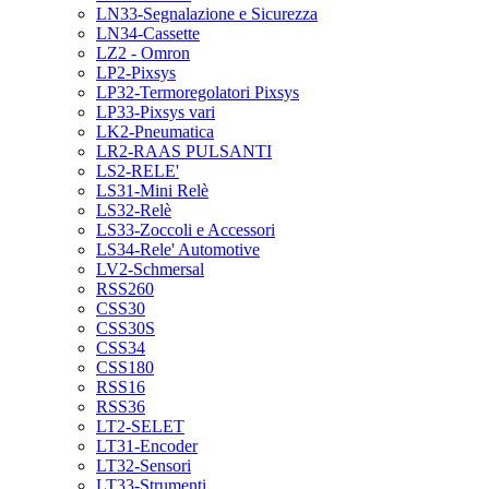
LN33-Segnalazione e Sicurezza
LN34-Cassette
LZ2 - Omron
LP2-Pixsys
LP32-Termoregolatori Pixsys
LP33-Pixsys vari
LK2-Pneumatica
LR2-RAAS PULSANTI
LS2-RELE'
LS31-Mini Relè
LS32-Relè
LS33-Zoccoli e Accessori
LS34-Rele' Automotive
LV2-Schmersal
RSS260
CSS30
CSS30S
CSS34
CSS180
RSS16
RSS36
LT2-SELET
LT31-Encoder
LT32-Sensori
LT33-Strumenti