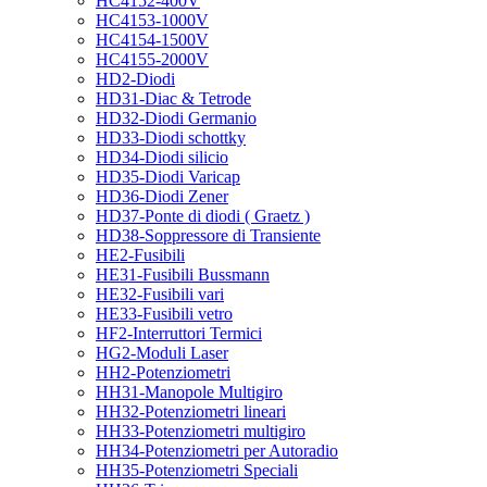
HC4152-400V
HC4153-1000V
HC4154-1500V
HC4155-2000V
HD2-Diodi
HD31-Diac & Tetrode
HD32-Diodi Germanio
HD33-Diodi schottky
HD34-Diodi silicio
HD35-Diodi Varicap
HD36-Diodi Zener
HD37-Ponte di diodi ( Graetz )
HD38-Soppressore di Transiente
HE2-Fusibili
HE31-Fusibili Bussmann
HE32-Fusibili vari
HE33-Fusibili vetro
HF2-Interruttori Termici
HG2-Moduli Laser
HH2-Potenziometri
HH31-Manopole Multigiro
HH32-Potenziometri lineari
HH33-Potenziometri multigiro
HH34-Potenziometri per Autoradio
HH35-Potenziometri Speciali