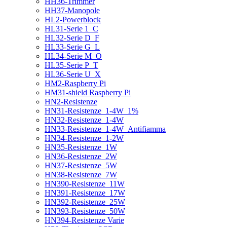
HH36-Trimmer
HH37-Manopole
HL2-Powerblock
HL31-Serie 1_C
HL32-Serie D_F
HL33-Serie G_L
HL34-Serie M_O
HL35-Serie P_T
HL36-Serie U_X
HM2-Raspberry Pi
HM31-shield Raspberry Pi
HN2-Resistenze
HN31-Resistenze_1-4W_1%
HN32-Resistenze_1-4W
HN33-Resistenze_1-4W_Antifiamma
HN34-Resistenze_1-2W
HN35-Resistenze_1W
HN36-Resistenze_2W
HN37-Resistenze_5W
HN38-Resistenze_7W
HN390-Resistenze_11W
HN391-Resistenze_17W
HN392-Resistenze_25W
HN393-Resistenze_50W
HN394-Resistenze Varie