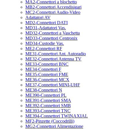
MA2-Connettori a blochetto
MB2-Connettori Accendisigari
MC2-Connettori Audio-Video
Adattatori AV
MD2-Connettori DATI
MD31-Adattatori Vas.
MD32-Connettori a Vaschetta
MD33-Connettori Centronix
MD34-Custodie Vas.
ME2-Connettori RF
ME31-Connettori Ant. Autoradio
ME32-Connettori Antenna TV
ME33-Connettori BNC
ME34-Connettori F
ME35-Connettori FME
ME36-Connettori MCX
ME37-Connettori MINI-UHF
ME38-Connettori N
ME390-Connettori PL
ME391-Connettori SMA
ME392-Connettori SMB
ME393-Connettori TNC
ME394-Connettori TWINAXIAL
MF2-Pinzette (Coccodrilli)
MG2-Connettori Alimentazione