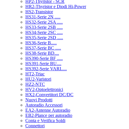
HP2-Thyristor - SCR
HR2-Thyristor e Diodi Hi-Power
HS2-Transistor
HS31-Serie 2N .....
HS32-Serie 2SA .....
HS33-Serie 2SB .....
HS34-Serie 2SC .....
HS35-Serie 2SD .....
HS36-Serie B.....
HS37-Serie BC .....
HS38-Serie BD....
HS390-Serie BF .....
HS391-Serie BU....
HS392-Serie VARI.....
HT2-Triac
HU2-Varistori
HZ2-NTC
HV2-Optoelettronici
HX2-Convertitori DC/DC
Nuovi Prodotti
Autoradio Accessori
EA2-Antenne Autoradio
EB2-Plance per autoradio
Conta e Verifica Soldi
Connettori