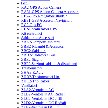
GPS
RA2-GPS Action Camera
RA31-GPS Action Camera Accessori
RB2-GPS Navigatore stradale
RB31-GPS Accessori Navigatori
RC2-Gps PC
RF2-Localizzatori GPS
Kit elettronici
Saldatura e Accessori
ZBA2-Pompette aspiranti
ZBB2-Ricambi & Accessori
ZBC2-Saldatori
ZBD2-Saldatori a Gas
ZBE2-Stagno
ZBF2-Stazioni saldanti & dissaldanti
Trasformatori
ZHA2-E.A.T.
ZHB2-Trasformatori Lin.
ZHC2-Triplicatori
Ventilatori
ZLA2-Ventole in AC
ZLB2-Ventole in AC Radiali
ZLC2-Ventole in DC 2 fili
ZLD2-Ventole in DC Radiali
ZLE2-Ventole in DC 3 fili