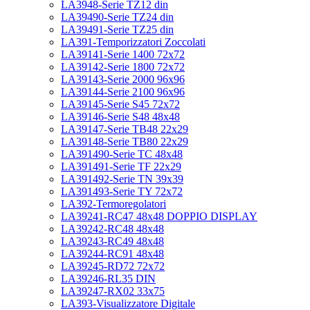
LA3948-Serie TZ12 din
LA39490-Serie TZ24 din
LA39491-Serie TZ25 din
LA391-Temporizzatori Zoccolati
LA39141-Serie 1400 72x72
LA39142-Serie 1800 72x72
LA39143-Serie 2000 96x96
LA39144-Serie 2100 96x96
LA39145-Serie S45 72x72
LA39146-Serie S48 48x48
LA39147-Serie TB48 22x29
LA39148-Serie TB80 22x29
LA391490-Serie TC 48x48
LA391491-Serie TF 22x29
LA391492-Serie TN 39x39
LA391493-Serie TY 72x72
LA392-Termoregolatori
LA39241-RC47 48x48 DOPPIO DISPLAY
LA39242-RC48 48x48
LA39243-RC49 48x48
LA39244-RC91 48x48
LA39245-RD72 72x72
LA39246-RL35 DIN
LA39247-RX02 33x75
LA393-Visualizzatore Digitale