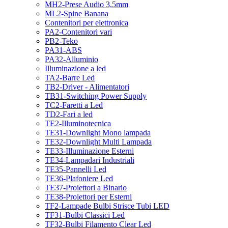
MH2-Prese Audio 3,5mm
ML2-Spine Banana
Contenitori per elettronica
PA2-Contenitori vari
PB2-Teko
PA31-ABS
PA32-Alluminio
Illuminazione a led
TA2-Barre Led
TB2-Driver - Alimentatori
TB31-Switching Power Supply
TC2-Faretti a Led
TD2-Fari a led
TE2-Illuminotecnica
TE31-Downlight Mono lampada
TE32-Downlight Multi Lampada
TE33-Illuminazione Esterni
TE34-Lampadari Industriali
TE35-Pannelli Led
TE36-Plafoniere Led
TE37-Proiettori a Binario
TE38-Proiettori per Esterni
TF2-Lampade Bulbi Strisce Tubi LED
TF31-Bulbi Classici Led
TF32-Bulbi Filamento Clear Led