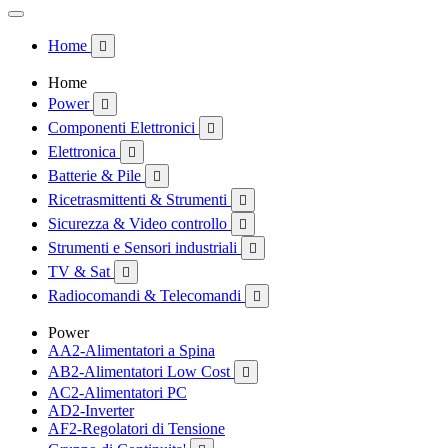
Home

Home
Power

Componenti Elettronici

Elettronica

Batterie & Pile

Ricetrasmittenti & Strumenti

Sicurezza & Video controllo

Strumenti e Sensori industriali

TV & Sat

Radiocomandi & Telecomandi

Power
AA2-Alimentatori a Spina
AB2-Alimentatori Low Cost

AC2-Alimentatori PC
AD2-Inverter
AF2-Regolatori di Tensione