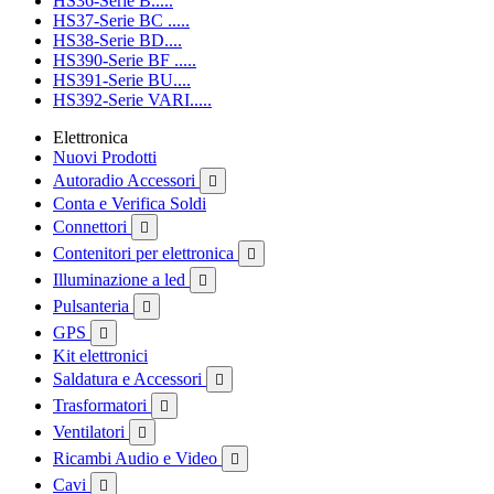
HS36-Serie B.....
HS37-Serie BC .....
HS38-Serie BD....
HS390-Serie BF .....
HS391-Serie BU....
HS392-Serie VARI.....
Elettronica
Nuovi Prodotti
Autoradio Accessori

Conta e Verifica Soldi
Connettori

Contenitori per elettronica

Illuminazione a led

Pulsanteria

GPS

Kit elettronici
Saldatura e Accessori

Trasformatori

Ventilatori

Ricambi Audio e Video

Cavi
