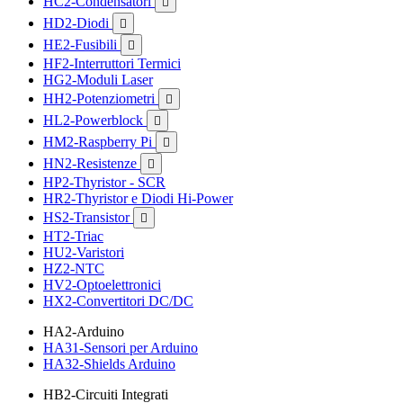
HC2-Condensatori

HD2-Diodi

HE2-Fusibili

HF2-Interruttori Termici
HG2-Moduli Laser
HH2-Potenziometri

HL2-Powerblock

HM2-Raspberry Pi

HN2-Resistenze

HP2-Thyristor - SCR
HR2-Thyristor e Diodi Hi-Power
HS2-Transistor

HT2-Triac
HU2-Varistori
HZ2-NTC
HV2-Optoelettronici
HX2-Convertitori DC/DC
HA2-Arduino
HA31-Sensori per Arduino
HA32-Shields Arduino
HB2-Circuiti Integrati