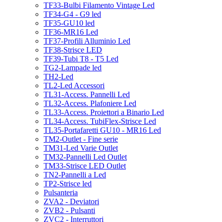
TF33-Bulbi Filamento Vintage Led
TF34-G4 - G9 led
TF35-GU10 led
TF36-MR16 Led
TF37-Profili Alluminio Led
TF38-Strisce LED
TF39-Tubi T8 - T5 Led
TG2-Lampade led
TH2-Led
TL2-Led Accessori
TL31-Access. Pannelli Led
TL32-Access. Plafoniere Led
TL33-Access. Proiettori a Binario Led
TL34-Access. TubiFlex-Strisce Led
TL35-Portafaretti GU10 - MR16 Led
TM2-Outlet - Fine serie
TM31-Led Varie Outlet
TM32-Pannelli Led Outlet
TM33-Strisce LED Outlet
TN2-Pannelli a Led
TP2-Strisce led
Pulsanteria
ZVA2 - Deviatori
ZVB2 - Pulsanti
ZVC2 - Interruttori