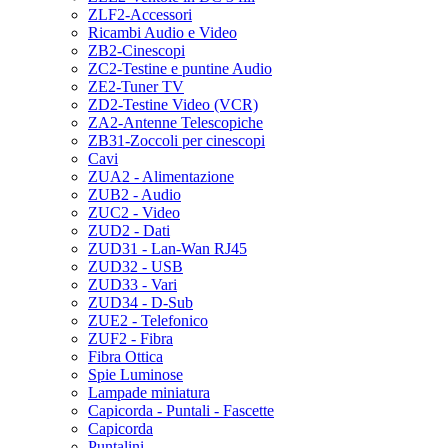
ZLF2-Accessori
Ricambi Audio e Video
ZB2-Cinescopi
ZC2-Testine e puntine Audio
ZE2-Tuner TV
ZD2-Testine Video (VCR)
ZA2-Antenne Telescopiche
ZB31-Zoccoli per cinescopi
Cavi
ZUA2 - Alimentazione
ZUB2 - Audio
ZUC2 - Video
ZUD2 - Dati
ZUD31 - Lan-Wan RJ45
ZUD32 - USB
ZUD33 - Vari
ZUD34 - D-Sub
ZUE2 - Telefonico
ZUF2 - Fibra
Fibra Ottica
Spie Luminose
Lampade miniatura
Capicorda - Puntali - Fascette
Capicorda
Puntalini