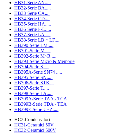
HB31-Serie AN.....
HB32-Serie BA.....
HB33-Serie CA....
HB34-Serie CD....
HB35-Serie HA.....
HB36-Serie I~L.....
HB37-Serie LA.....
HB38-Serie LB ~ LF.....
HB390-Serie LM.....
HB391-Serie M.....
HB392-Serie M~R.....
HB393-Serie Micro & Memorie
HB394-Serie S.....
HB395A-Serie SN74 .....
HB395-Serie SN.....
HB396-Serie STK....
HB397-Serie T.....
HB398-Serie TA.....
HB399A-Serie TAA - TCA
HB399B-Serie TDA - TEA
HB399E-Serie U~Z.....
HC2-Condensatori
HC31-Ceramici 50V
HC32-Ceramici 500V