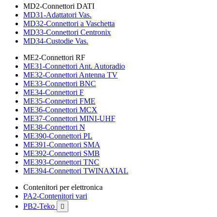
MD2-Connettori DATI
MD31-Adattatori Vas.
MD32-Connettori a Vaschetta
MD33-Connettori Centronix
MD34-Custodie Vas.
ME2-Connettori RF
ME31-Connettori Ant. Autoradio
ME32-Connettori Antenna TV
ME33-Connettori BNC
ME34-Connettori F
ME35-Connettori FME
ME36-Connettori MCX
ME37-Connettori MINI-UHF
ME38-Connettori N
ME390-Connettori PL
ME391-Connettori SMA
ME392-Connettori SMB
ME393-Connettori TNC
ME394-Connettori TWINAXIAL
Contenitori per elettronica
PA2-Contenitori vari
PB2-Teko
