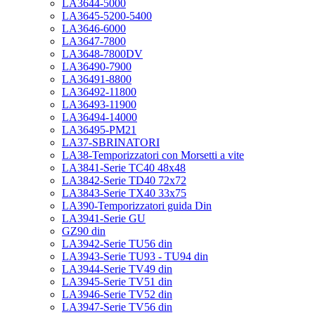
LA3644-5000
LA3645-5200-5400
LA3646-6000
LA3647-7800
LA3648-7800DV
LA36490-7900
LA36491-8800
LA36492-11800
LA36493-11900
LA36494-14000
LA36495-PM21
LA37-SBRINATORI
LA38-Temporizzatori con Morsetti a vite
LA3841-Serie TC40 48x48
LA3842-Serie TD40 72x72
LA3843-Serie TX40 33x75
LA390-Temporizzatori guida Din
LA3941-Serie GU
GZ90 din
LA3942-Serie TU56 din
LA3943-Serie TU93 - TU94 din
LA3944-Serie TV49 din
LA3945-Serie TV51 din
LA3946-Serie TV52 din
LA3947-Serie TV56 din