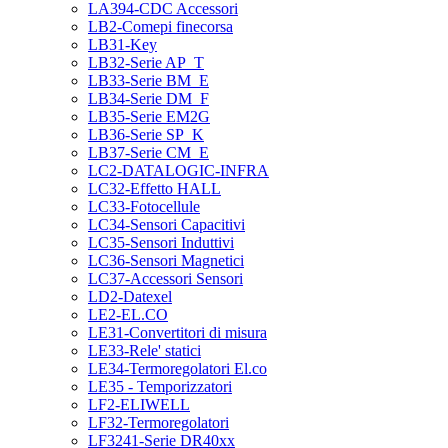
LA394-CDC Accessori
LB2-Comepi finecorsa
LB31-Key
LB32-Serie AP_T
LB33-Serie BM_E
LB34-Serie DM_F
LB35-Serie EM2G
LB36-Serie SP_K
LB37-Serie CM_E
LC2-DATALOGIC-INFRA
LC32-Effetto HALL
LC33-Fotocellule
LC34-Sensori Capacitivi
LC35-Sensori Induttivi
LC36-Sensori Magnetici
LC37-Accessori Sensori
LD2-Datexel
LE2-EL.CO
LE31-Convertitori di misura
LE33-Rele' statici
LE34-Termoregolatori El.co
LE35 - Temporizzatori
LF2-ELIWELL
LF32-Termoregolatori
LF3241-Serie DR40xx