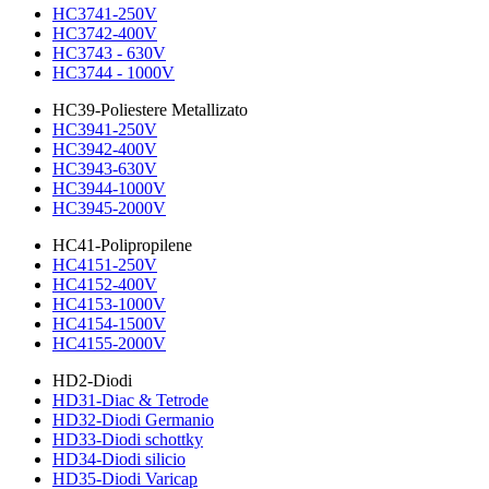
HC3741-250V
HC3742-400V
HC3743 - 630V
HC3744 - 1000V
HC39-Poliestere Metallizato
HC3941-250V
HC3942-400V
HC3943-630V
HC3944-1000V
HC3945-2000V
HC41-Polipropilene
HC4151-250V
HC4152-400V
HC4153-1000V
HC4154-1500V
HC4155-2000V
HD2-Diodi
HD31-Diac & Tetrode
HD32-Diodi Germanio
HD33-Diodi schottky
HD34-Diodi silicio
HD35-Diodi Varicap