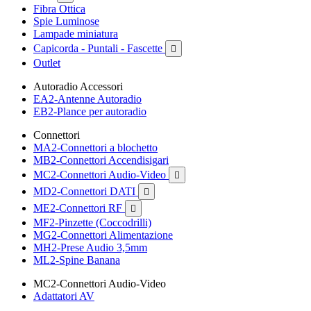
Fibra Ottica
Spie Luminose
Lampade miniatura
Capicorda - Puntali - Fascette

Outlet
Autoradio Accessori
EA2-Antenne Autoradio
EB2-Plance per autoradio
Connettori
MA2-Connettori a blochetto
MB2-Connettori Accendisigari
MC2-Connettori Audio-Video

MD2-Connettori DATI

ME2-Connettori RF

MF2-Pinzette (Coccodrilli)
MG2-Connettori Alimentazione
MH2-Prese Audio 3,5mm
ML2-Spine Banana
MC2-Connettori Audio-Video
Adattatori AV