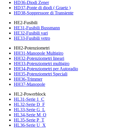
HD36-Diodi Zener
HD37-Ponte di diodi ( Graetz )
HD38-Soppressore di Transiente
HE2-Fusibili
HE31-Fusibili Bussmann
HE32-Fusibili vari
HE33-Fusibili vetro
HH2-Potenziometri
HH31-Manopole Multigiro
HH32-Potenziometri lineari
HH33-Potenziometri multigiro
HH34-Potenziometri per Autoradio
HH35-Potenziometri Speciali
HH36-Trimmer
HH37-Manopole
HL2-Powerblock
HL31-Serie 1_C
HL32-Serie D_F
HL33-Serie G_L
HL34-Serie M_O
HL35-Serie P_T
HL36-Serie U_X