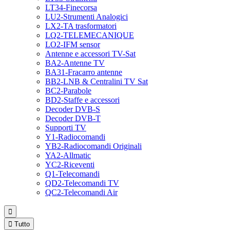
LT34-Finecorsa
LU2-Strumenti Analogici
LX2-TA trasformatori
LQ2-TELEMECANIQUE
LO2-IFM sensor
Antenne e accessori TV-Sat
BA2-Antenne TV
BA31-Fracarro antenne
BB2-LNB & Centralini TV Sat
BC2-Parabole
BD2-Staffe e accessori
Decoder DVB-S
Decoder DVB-T
Supporti TV
Y1-Radiocomandi
YB2-Radiocomandi Originali
YA2-Allmatic
YC2-Riceventi
Q1-Telecomandi
QD2-Telecomandi TV
QC2-Telecomandi Air


Tutto