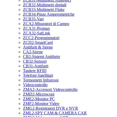
ZCB31-Multimetri Analogici
ZCB32-Multimetri digitali
ZCB33-Multimetri Fluke
ZCB34-Pinze Amperometriche
ZCB35-Vari
ZCA2-Misuratori di Campo
ZCA31-Promax
ZCA32-SatLink
ZCC2-Programmatori
ZCD2-SmartCard
Antifurti & Sirene
CA2-Sirene
CB2-Sistemi Antifurto
CB32-Sensori
CB31-Antifurti
Tastiere RFID
Telefoni Satellitari
Termometri Infrarossi
Videocontrollo
ZMA2-Accessori Videocontrollo
ZMD2-Microscopi
ZME2-Monitor PC
ZMF2-Monitor Video
ZMG2-Registratori DVR e NVR
ZML2-SPY CAM & CAMERA CAR