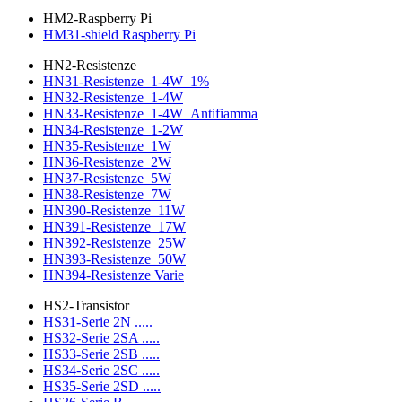
HM2-Raspberry Pi
HM31-shield Raspberry Pi
HN2-Resistenze
HN31-Resistenze_1-4W_1%
HN32-Resistenze_1-4W
HN33-Resistenze_1-4W_Antifiamma
HN34-Resistenze_1-2W
HN35-Resistenze_1W
HN36-Resistenze_2W
HN37-Resistenze_5W
HN38-Resistenze_7W
HN390-Resistenze_11W
HN391-Resistenze_17W
HN392-Resistenze_25W
HN393-Resistenze_50W
HN394-Resistenze Varie
HS2-Transistor
HS31-Serie 2N .....
HS32-Serie 2SA .....
HS33-Serie 2SB .....
HS34-Serie 2SC .....
HS35-Serie 2SD .....