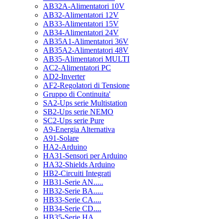
AB32A-Alimentatori 10V
AB32-Alimentatori 12V
AB33-Alimentatori 15V
AB34-Alimentatori 24V
AB35A1-Alimentatori 36V
AB35A2-Alimentatori 48V
AB35-Alimentatori MULTI
AC2-Alimentatori PC
AD2-Inverter
AF2-Regolatori di Tensione
Gruppo di Continuita'
SA2-Ups serie Multistation
SB2-Ups serie NEMO
SC2-Ups serie Pure
A9-Energia Alternativa
A91-Solare
HA2-Arduino
HA31-Sensori per Arduino
HA32-Shields Arduino
HB2-Circuiti Integrati
HB31-Serie AN.....
HB32-Serie BA.....
HB33-Serie CA....
HB34-Serie CD....
HB35-Serie HA.....