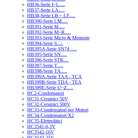
HB36-Serie I~L.....
HB37-Serie LA.....
HB38-Serie LB ~ LF.....
HB390-Serie LM.....
HB391-Serie M.....
HB392-Serie M~R.....
HB393-Serie Micro & Memorie
HB394-Serie S.....
HB395A-Serie SN74 .....
HB395-Serie SN.....
HB396-Serie STK....
HB397-Serie T.....
HB398-Serie TA.....
HB399A-Serie TAA - TCA
HB399B-Serie TDA - TEA
HB399E-Serie U~Z.....
HC2-Condensatori
HC31-Ceramici 50V
HC32-Ceramici 500V
HC33-Condensatori per Motori
HC34-Condensatori X2
HC35-Elettrolitici
HC3541-6,3V
HC3542-16V
HC3543-25V