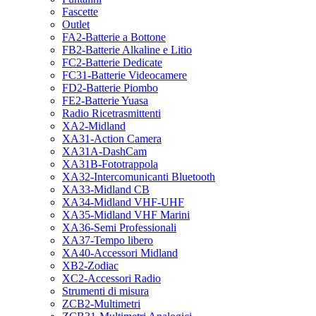
Fascette
Outlet
FA2-Batterie a Bottone
FB2-Batterie Alkaline e Litio
FC2-Batterie Dedicate
FC31-Batterie Videocamere
FD2-Batterie Piombo
FE2-Batterie Yuasa
Radio Ricetrasmittenti
XA2-Midland
XA31-Action Camera
XA31A-DashCam
XA31B-Fototrappola
XA32-Intercomunicanti Bluetooth
XA33-Midland CB
XA34-Midland VHF-UHF
XA35-Midland VHF Marini
XA36-Semi Professionali
XA37-Tempo libero
XA40-Accessori Midland
XB2-Zodiac
XC2-Accessori Radio
Strumenti di misura
ZCB2-Multimetri