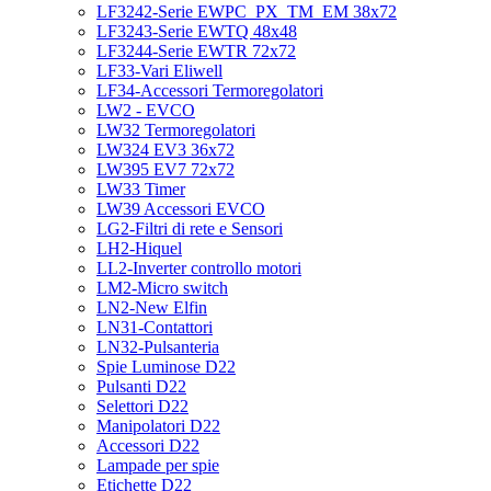
LF3242-Serie EWPC_PX_TM_EM 38x72
LF3243-Serie EWTQ 48x48
LF3244-Serie EWTR 72x72
LF33-Vari Eliwell
LF34-Accessori Termoregolatori
LW2 - EVCO
LW32 Termoregolatori
LW324 EV3 36x72
LW395 EV7 72x72
LW33 Timer
LW39 Accessori EVCO
LG2-Filtri di rete e Sensori
LH2-Hiquel
LL2-Inverter controllo motori
LM2-Micro switch
LN2-New Elfin
LN31-Contattori
LN32-Pulsanteria
Spie Luminose D22
Pulsanti D22
Selettori D22
Manipolatori D22
Accessori D22
Lampade per spie
Etichette D22