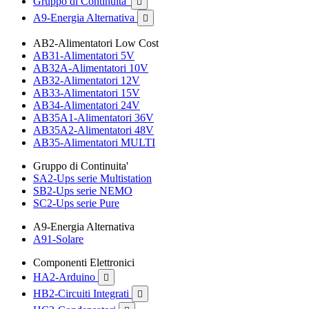
Gruppo di Continuita'

A9-Energia Alternativa

AB2-Alimentatori Low Cost
AB31-Alimentatori 5V
AB32A-Alimentatori 10V
AB32-Alimentatori 12V
AB33-Alimentatori 15V
AB34-Alimentatori 24V
AB35A1-Alimentatori 36V
AB35A2-Alimentatori 48V
AB35-Alimentatori MULTI
Gruppo di Continuita'
SA2-Ups serie Multistation
SB2-Ups serie NEMO
SC2-Ups serie Pure
A9-Energia Alternativa
A91-Solare
Componenti Elettronici
HA2-Arduino

HB2-Circuiti Integrati
