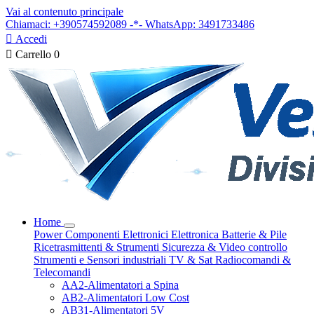
Vai al contenuto principale
Chiamaci: +390574592089 -*- WhatsApp: 3491733486

Accedi

Carrello
0
Home
Power
Componenti Elettronici
Elettronica
Batterie & Pile
Ricetrasmittenti & Strumenti
Sicurezza & Video controllo
Strumenti e Sensori industriali
TV & Sat
Radiocomandi &
Telecomandi
AA2-Alimentatori a Spina
AB2-Alimentatori Low Cost
AB31-Alimentatori 5V