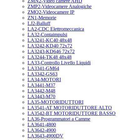
ZMN2-Video camere AHD
ZMP2-Videocamere Analogiche
ZMQ2-Videocamere IP
ZN1-Memorie
LJ2-Balluff
LA2-CDC Elettromeccanica
LA32-Contaimpulsi
LA3241-KC40 48x48
LA3242-KD40 72x72
LA3243-KD646 72x72
LA3244-TK48 48x48
LA33-Controllo Livello Liquidi
LA3341-GM64
LA3342-GS63
LA34-MOTORI
LA3441-M37
LA3442-M48
LA3443-M70
LA35-MOTORIDUTTORI
LA3541-AT MOTORIDUTTORE ALTO
LA3542-BT MOTORIDUTTORE BASSO
LA36-Programmatori a Camme
LA3641-4800
LA3642-4900
LA3643-4900DV