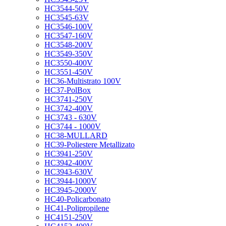
HC3544-50V
HC3545-63V
HC3546-100V
HC3547-160V
HC3548-200V
HC3549-350V
HC3550-400V
HC3551-450V
HC36-Multistrato 100V
HC37-PolBox
HC3741-250V
HC3742-400V
HC3743 - 630V
HC3744 - 1000V
HC38-MULLARD
HC39-Poliestere Metallizato
HC3941-250V
HC3942-400V
HC3943-630V
HC3944-1000V
HC3945-2000V
HC40-Policarbonato
HC41-Polipropilene
HC4151-250V