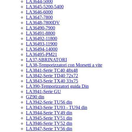
LA3644-5000
LA3645-5200-5400
LA3646-6000
LA3647-7800
LA3648-7800DV
LA36490-7900
LA36491-8800
LA36492-11800
LA36493-11900
LA36494-14000
LA36495-PM21
LA37-SBRINATORI
LA38-Temporizzatori con Morsetti a vite
LA3841-Serie TC40 48x48
LA3842-Serie TD40 72x72
LA3843-Serie TX40 33x75
LA390-Temporizzatori guida Din
LA3941-Serie GU
GZ90 din
LA3942-Serie TU56 din
LA3943-Serie TU93 - TU94 din
LA3944-Serie TV49 din
LA3945-Serie TV51 din
LA3946-Serie TV52 din
LA3947-Serie TV56 din