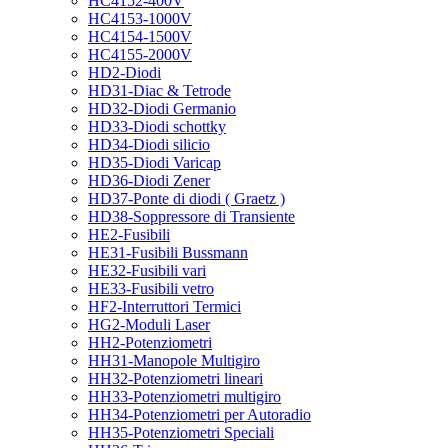
HC4152-400V
HC4153-1000V
HC4154-1500V
HC4155-2000V
HD2-Diodi
HD31-Diac & Tetrode
HD32-Diodi Germanio
HD33-Diodi schottky
HD34-Diodi silicio
HD35-Diodi Varicap
HD36-Diodi Zener
HD37-Ponte di diodi ( Graetz )
HD38-Soppressore di Transiente
HE2-Fusibili
HE31-Fusibili Bussmann
HE32-Fusibili vari
HE33-Fusibili vetro
HF2-Interruttori Termici
HG2-Moduli Laser
HH2-Potenziometri
HH31-Manopole Multigiro
HH32-Potenziometri lineari
HH33-Potenziometri multigiro
HH34-Potenziometri per Autoradio
HH35-Potenziometri Speciali