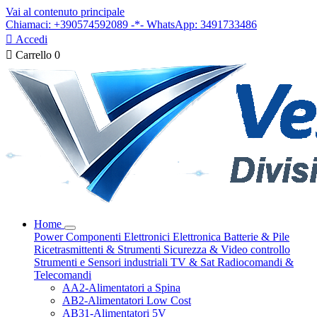
Vai al contenuto principale
Chiamaci: +390574592089 -*- WhatsApp: 3491733486

Accedi

Carrello
0
Home
Power
Componenti Elettronici
Elettronica
Batterie & Pile
Ricetrasmittenti & Strumenti
Sicurezza & Video controllo
Strumenti e Sensori industriali
TV & Sat
Radiocomandi &
Telecomandi
AA2-Alimentatori a Spina
AB2-Alimentatori Low Cost
AB31-Alimentatori 5V