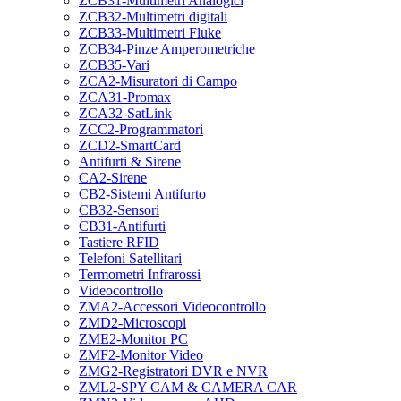
ZCB31-Multimetri Analogici
ZCB32-Multimetri digitali
ZCB33-Multimetri Fluke
ZCB34-Pinze Amperometriche
ZCB35-Vari
ZCA2-Misuratori di Campo
ZCA31-Promax
ZCA32-SatLink
ZCC2-Programmatori
ZCD2-SmartCard
Antifurti & Sirene
CA2-Sirene
CB2-Sistemi Antifurto
CB32-Sensori
CB31-Antifurti
Tastiere RFID
Telefoni Satellitari
Termometri Infrarossi
Videocontrollo
ZMA2-Accessori Videocontrollo
ZMD2-Microscopi
ZME2-Monitor PC
ZMF2-Monitor Video
ZMG2-Registratori DVR e NVR
ZML2-SPY CAM & CAMERA CAR