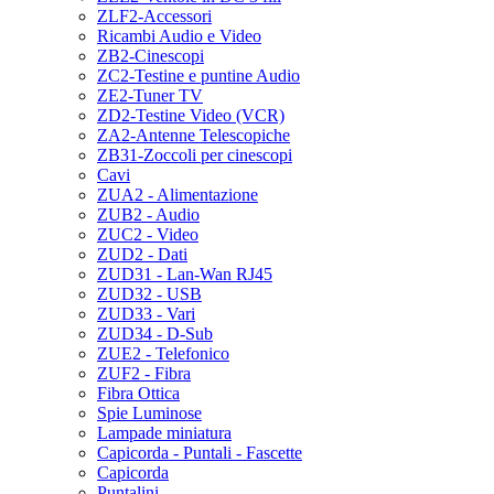
ZLF2-Accessori
Ricambi Audio e Video
ZB2-Cinescopi
ZC2-Testine e puntine Audio
ZE2-Tuner TV
ZD2-Testine Video (VCR)
ZA2-Antenne Telescopiche
ZB31-Zoccoli per cinescopi
Cavi
ZUA2 - Alimentazione
ZUB2 - Audio
ZUC2 - Video
ZUD2 - Dati
ZUD31 - Lan-Wan RJ45
ZUD32 - USB
ZUD33 - Vari
ZUD34 - D-Sub
ZUE2 - Telefonico
ZUF2 - Fibra
Fibra Ottica
Spie Luminose
Lampade miniatura
Capicorda - Puntali - Fascette
Capicorda
Puntalini