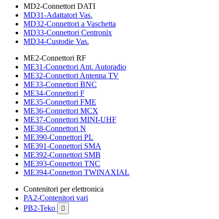
MD2-Connettori DATI
MD31-Adattatori Vas.
MD32-Connettori a Vaschetta
MD33-Connettori Centronix
MD34-Custodie Vas.
ME2-Connettori RF
ME31-Connettori Ant. Autoradio
ME32-Connettori Antenna TV
ME33-Connettori BNC
ME34-Connettori F
ME35-Connettori FME
ME36-Connettori MCX
ME37-Connettori MINI-UHF
ME38-Connettori N
ME390-Connettori PL
ME391-Connettori SMA
ME392-Connettori SMB
ME393-Connettori TNC
ME394-Connettori TWINAXIAL
Contenitori per elettronica
PA2-Contenitori vari
PB2-Teko
