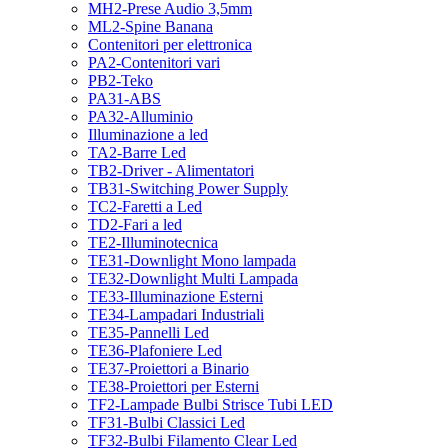
MH2-Prese Audio 3,5mm
ML2-Spine Banana
Contenitori per elettronica
PA2-Contenitori vari
PB2-Teko
PA31-ABS
PA32-Alluminio
Illuminazione a led
TA2-Barre Led
TB2-Driver - Alimentatori
TB31-Switching Power Supply
TC2-Faretti a Led
TD2-Fari a led
TE2-Illuminotecnica
TE31-Downlight Mono lampada
TE32-Downlight Multi Lampada
TE33-Illuminazione Esterni
TE34-Lampadari Industriali
TE35-Pannelli Led
TE36-Plafoniere Led
TE37-Proiettori a Binario
TE38-Proiettori per Esterni
TF2-Lampade Bulbi Strisce Tubi LED
TF31-Bulbi Classici Led
TF32-Bulbi Filamento Clear Led