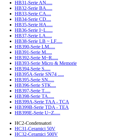
HB31-Serie AN.....
HB32-Serie BA.....
HB33-Serie CA....
HB34-Serie CD....
HB35-Serie HA.....
HB36-Serie I~L.....
HB37-Serie LA.....
HB38-Serie LB ~ LF.....
HB390-Serie LM.....
HB391-Serie M.....
HB392-Serie M~R.....
HB393-Serie Micro & Memorie
HB394-Serie S.....
HB395A-Serie SN74 .....
HB395-Serie SN.....
HB396-Serie STK....
HB397-Serie T.....
HB398-Serie TA.....
HB399A-Serie TAA - TCA
HB399B-Serie TDA - TEA
HB399E-Serie U~Z.....
HC2-Condensatori
HC31-Ceramici 50V
HC32-Ceramici 500V