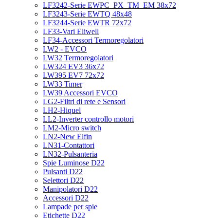
LF3242-Serie EWPC_PX_TM_EM 38x72
LF3243-Serie EWTQ 48x48
LF3244-Serie EWTR 72x72
LF33-Vari Eliwell
LF34-Accessori Termoregolatori
LW2 - EVCO
LW32 Termoregolatori
LW324 EV3 36x72
LW395 EV7 72x72
LW33 Timer
LW39 Accessori EVCO
LG2-Filtri di rete e Sensori
LH2-Hiquel
LL2-Inverter controllo motori
LM2-Micro switch
LN2-New Elfin
LN31-Contattori
LN32-Pulsanteria
Spie Luminose D22
Pulsanti D22
Selettori D22
Manipolatori D22
Accessori D22
Lampade per spie
Etichette D22