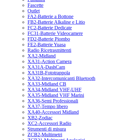
Fascette
Outlet
FA2-Batterie a Bottone
FB2-Batterie Alkaline e Litio
FC2-Batterie Dedicate
FC31-Batterie Videocamere
FD2-Batterie Piombo
FE2-Batterie Yuasa
Radio Ricetrasmittenti
XA2-Midland
XA31-Action Camera
XA31A-DashCam
XA31B-Fototrappola
XA32-Intercomunicanti Bluetooth
XA33-Midland CB
XA34-Midland VHF-UHF
XA35-Midland VHF Marini
XA36-Semi Professionali
XA37-Tempo libero
XA40-Accessori Midland
XB2-Zodiac
XC2-Accessori Radio
Strumenti di misura
ZCB2-Multimetri