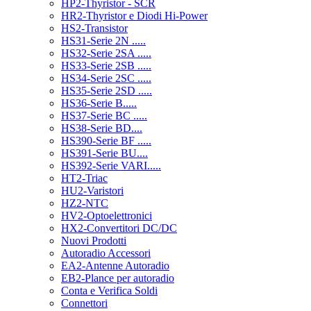
HP2-Thyristor - SCR
HR2-Thyristor e Diodi Hi-Power
HS2-Transistor
HS31-Serie 2N .....
HS32-Serie 2SA .....
HS33-Serie 2SB .....
HS34-Serie 2SC .....
HS35-Serie 2SD .....
HS36-Serie B.....
HS37-Serie BC .....
HS38-Serie BD....
HS390-Serie BF .....
HS391-Serie BU....
HS392-Serie VARI.....
HT2-Triac
HU2-Varistori
HZ2-NTC
HV2-Optoelettronici
HX2-Convertitori DC/DC
Nuovi Prodotti
Autoradio Accessori
EA2-Antenne Autoradio
EB2-Plance per autoradio
Conta e Verifica Soldi
Connettori