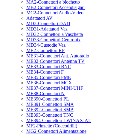
MA2-Connettori a blochetto
MB2-Connettori Accendisigari
MC2-Connettori Audio-Video
Adattatori AV
MD2-Connettori DATI
MD31-Adattatori Vas.
MD32-Connettori a Vaschetta
MD33-Connettori Centronix
MD34-Custodie Vas.
ME2-Connettori RF
ME31-Connettori Ant. Autoradio
ME32-Connettori Antenna TV
ME33-Connettori BNC
ME34-Connettori F
ME35-Connettori FME
ME36-Connettori MCX
ME37-Connettori MINI-UHF
ME38-Connettori N
ME390-Connettori PL
ME391-Connettori SMA
ME392-Connettori SMB
ME393-Connettori TNC
ME394-Connettori TWINAXIAL
MF2-Pinzette (Coccodrilli)
MG2-Connettori Alimentazione