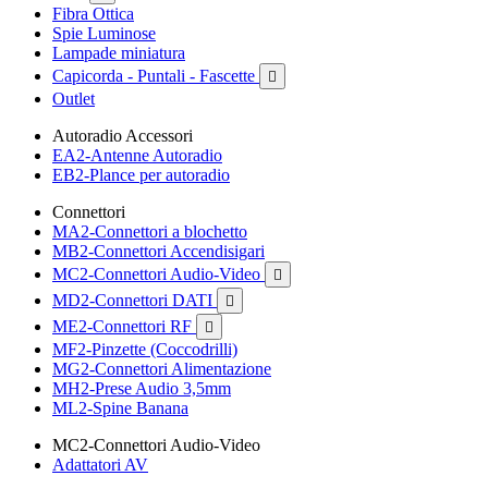
Fibra Ottica
Spie Luminose
Lampade miniatura
Capicorda - Puntali - Fascette

Outlet
Autoradio Accessori
EA2-Antenne Autoradio
EB2-Plance per autoradio
Connettori
MA2-Connettori a blochetto
MB2-Connettori Accendisigari
MC2-Connettori Audio-Video

MD2-Connettori DATI

ME2-Connettori RF

MF2-Pinzette (Coccodrilli)
MG2-Connettori Alimentazione
MH2-Prese Audio 3,5mm
ML2-Spine Banana
MC2-Connettori Audio-Video
Adattatori AV