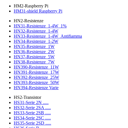
HM2-Raspberry Pi
HM31-shield Raspberry Pi
HN2-Resistenze
HN31-Resistenze_1-4W_1%
HN32-Resistenze_1-4W
HN33-Resistenze_1-4W_Antifiamma
HN34-Resistenze_1-2W
HN35-Resistenze_1W
HN36-Resistenze_2W
HN37-Resistenze_5W
HN38-Resistenze_7W
HN390-Resistenze_11W
HN391-Resistenze_17W
HN392-Resistenze_25W
HN393-Resistenze_50W
HN394-Resistenze Varie
HS2-Transistor
HS31-Serie 2N .....
HS32-Serie 2SA .....
HS33-Serie 2SB .....
HS34-Serie 2SC .....
HS35-Serie 2SD .....