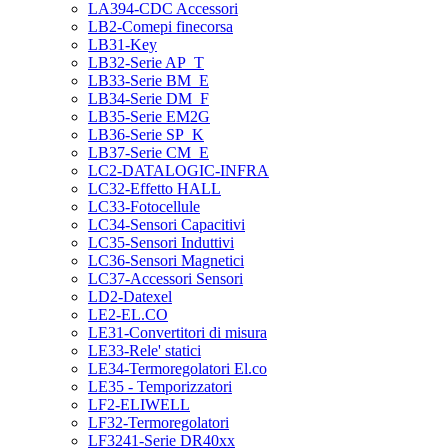
LA394-CDC Accessori
LB2-Comepi finecorsa
LB31-Key
LB32-Serie AP_T
LB33-Serie BM_E
LB34-Serie DM_F
LB35-Serie EM2G
LB36-Serie SP_K
LB37-Serie CM_E
LC2-DATALOGIC-INFRA
LC32-Effetto HALL
LC33-Fotocellule
LC34-Sensori Capacitivi
LC35-Sensori Induttivi
LC36-Sensori Magnetici
LC37-Accessori Sensori
LD2-Datexel
LE2-EL.CO
LE31-Convertitori di misura
LE33-Rele' statici
LE34-Termoregolatori El.co
LE35 - Temporizzatori
LF2-ELIWELL
LF32-Termoregolatori
LF3241-Serie DR40xx