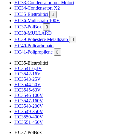
HC33-Condensatori per Motori
HC34-Condensatori X2
HC35-Elettrolitici

HC36-Multistrato 100V
HC37-PolBox

HC38-MULLARD
HC39-Poliestere Metallizato

HC40-Policarbonato
HC41-Polipropilene

HC35-Elettrolitici
HC3541-6,3V
HC3542-16V
HC3543-25V
HC3544-50V
HC3545-63V
HC3546-100V
HC3547-160V
HC3548-200V
HC3549-350V
HC3550-400V
HC3551-450V
HC37-PolBox