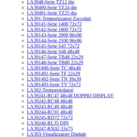
LA3948-Serie TZ12 din
LA39490-Serie TZ24 din
LA39491-Serie TZ25 din
LA391-Temporizzatori Zoccolati
LA39141-Serie 1400 72x72
LA39142-Serie 1800 72x72
LA39143-Serie 2000 96x96
LA39144-Serie 2100 96x96
LA39145-Serie S45 72x72
LA39146-Serie S48 48x48
LA39147-Serie TB48 22x29
LA39148-Serie TB80 22x29
LA391490-Serie TC 48x48
LA391491-Serie TF 22x29
LA391492-Serie TN 39x39
LA391493-Serie TY 72x72
LA392-Termoregolatori
LA39241-RC47 48x48 DOPPIO DISPLAY
LA39242-RC48 48x48
LA39243-RC49 48x48
LA39244-RC91 48x48
LA39245-RD72 72x72
LA39246-RL35 DIN
LA39247-RX02 33x75
LA393-Visualizzatore Digitale