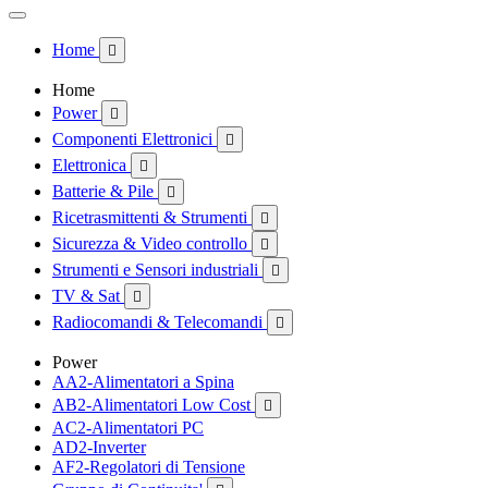
Home

Home
Power

Componenti Elettronici

Elettronica

Batterie & Pile

Ricetrasmittenti & Strumenti

Sicurezza & Video controllo

Strumenti e Sensori industriali

TV & Sat

Radiocomandi & Telecomandi

Power
AA2-Alimentatori a Spina
AB2-Alimentatori Low Cost

AC2-Alimentatori PC
AD2-Inverter
AF2-Regolatori di Tensione