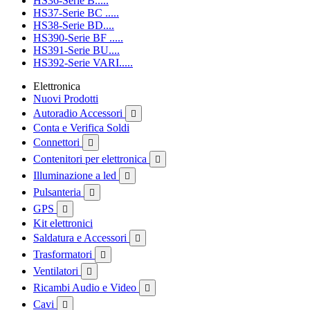
HS36-Serie B.....
HS37-Serie BC .....
HS38-Serie BD....
HS390-Serie BF .....
HS391-Serie BU....
HS392-Serie VARI.....
Elettronica
Nuovi Prodotti
Autoradio Accessori

Conta e Verifica Soldi
Connettori

Contenitori per elettronica

Illuminazione a led

Pulsanteria

GPS

Kit elettronici
Saldatura e Accessori

Trasformatori

Ventilatori

Ricambi Audio e Video

Cavi
