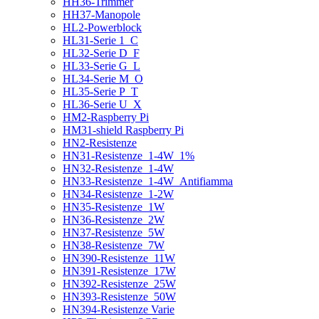
HH36-Trimmer
HH37-Manopole
HL2-Powerblock
HL31-Serie 1_C
HL32-Serie D_F
HL33-Serie G_L
HL34-Serie M_O
HL35-Serie P_T
HL36-Serie U_X
HM2-Raspberry Pi
HM31-shield Raspberry Pi
HN2-Resistenze
HN31-Resistenze_1-4W_1%
HN32-Resistenze_1-4W
HN33-Resistenze_1-4W_Antifiamma
HN34-Resistenze_1-2W
HN35-Resistenze_1W
HN36-Resistenze_2W
HN37-Resistenze_5W
HN38-Resistenze_7W
HN390-Resistenze_11W
HN391-Resistenze_17W
HN392-Resistenze_25W
HN393-Resistenze_50W
HN394-Resistenze Varie