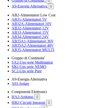
Gruppo di Continuita'

A9-Energia Alternativa

AB2-Alimentatori Low Cost
AB31-Alimentatori 5V
AB32A-Alimentatori 10V
AB32-Alimentatori 12V
AB33-Alimentatori 15V
AB34-Alimentatori 24V
AB35A1-Alimentatori 36V
AB35A2-Alimentatori 48V
AB35-Alimentatori MULTI
Gruppo di Continuita'
SA2-Ups serie Multistation
SB2-Ups serie NEMO
SC2-Ups serie Pure
A9-Energia Alternativa
A91-Solare
Componenti Elettronici
HA2-Arduino

HB2-Circuiti Integrati
