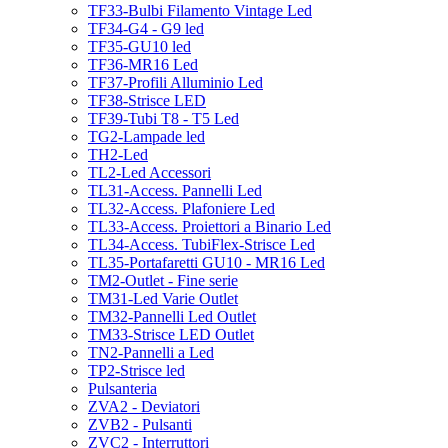
TF33-Bulbi Filamento Vintage Led
TF34-G4 - G9 led
TF35-GU10 led
TF36-MR16 Led
TF37-Profili Alluminio Led
TF38-Strisce LED
TF39-Tubi T8 - T5 Led
TG2-Lampade led
TH2-Led
TL2-Led Accessori
TL31-Access. Pannelli Led
TL32-Access. Plafoniere Led
TL33-Access. Proiettori a Binario Led
TL34-Access. TubiFlex-Strisce Led
TL35-Portafaretti GU10 - MR16 Led
TM2-Outlet - Fine serie
TM31-Led Varie Outlet
TM32-Pannelli Led Outlet
TM33-Strisce LED Outlet
TN2-Pannelli a Led
TP2-Strisce led
Pulsanteria
ZVA2 - Deviatori
ZVB2 - Pulsanti
ZVC2 - Interruttori