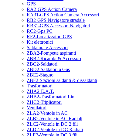
GPS
RA2-GPS Action Camera
RA31-GPS Action Camera Accessori
RB2-GPS Navigatore stradale
RB31-GPS Accessori Navigatori
RC2-Gps PC
RF2-Localizzatori GPS
Kit elettronici
Saldatura e Accessori
ZBA2-Pompette aspiranti
ZBB2-Ricambi & Accessori
ZBC2-Saldatori
ZBD2-Saldatori a Gas
ZBE2-Stagno
ZBF2-Stazioni saldanti & dissaldanti
Trasformatori
ZHA2-E.A.T.
ZHB2-Trasformatori Lin.
ZHC2-Triplicatori
Ventilatori
ZLA2-Ventole in AC
ZLB2-Ventole in AC Radiali
ZLC2-Ventole in DC 2 fili
ZLD2-Ventole in DC Radiali
ZLE2-Ventole in DC 3 fili