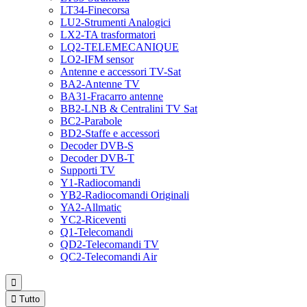
LT34-Finecorsa
LU2-Strumenti Analogici
LX2-TA trasformatori
LQ2-TELEMECANIQUE
LO2-IFM sensor
Antenne e accessori TV-Sat
BA2-Antenne TV
BA31-Fracarro antenne
BB2-LNB & Centralini TV Sat
BC2-Parabole
BD2-Staffe e accessori
Decoder DVB-S
Decoder DVB-T
Supporti TV
Y1-Radiocomandi
YB2-Radiocomandi Originali
YA2-Allmatic
YC2-Riceventi
Q1-Telecomandi
QD2-Telecomandi TV
QC2-Telecomandi Air


Tutto