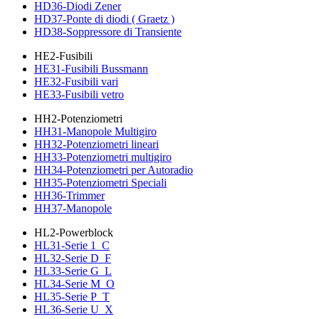
HD36-Diodi Zener
HD37-Ponte di diodi ( Graetz )
HD38-Soppressore di Transiente
HE2-Fusibili
HE31-Fusibili Bussmann
HE32-Fusibili vari
HE33-Fusibili vetro
HH2-Potenziometri
HH31-Manopole Multigiro
HH32-Potenziometri lineari
HH33-Potenziometri multigiro
HH34-Potenziometri per Autoradio
HH35-Potenziometri Speciali
HH36-Trimmer
HH37-Manopole
HL2-Powerblock
HL31-Serie 1_C
HL32-Serie D_F
HL33-Serie G_L
HL34-Serie M_O
HL35-Serie P_T
HL36-Serie U_X