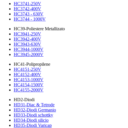
HC3741-250V
HC3742-400V
HC3743 - 630V
HC3744 - 1000V
HC39-Poliestere Metallizato
HC3941-250V
HC3942-400V
HC3943-630V
HC3944-1000V
HC3945-2000V
HC41-Polipropilene
HC4151-250V
HC4152-400V
HC4153-1000V
HC4154-1500V
HC4155-2000V
HD2-Diodi
HD31-Diac & Tetrode
HD32-Diodi Germanio
HD33-Diodi schottky
HD34-Diodi silicio
HD35-Diodi Varicap