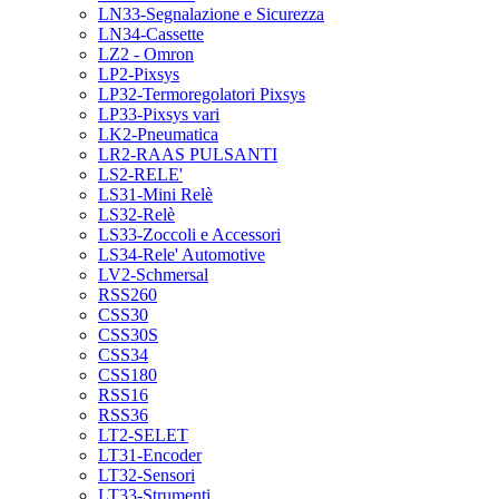
LN33-Segnalazione e Sicurezza
LN34-Cassette
LZ2 - Omron
LP2-Pixsys
LP32-Termoregolatori Pixsys
LP33-Pixsys vari
LK2-Pneumatica
LR2-RAAS PULSANTI
LS2-RELE'
LS31-Mini Relè
LS32-Relè
LS33-Zoccoli e Accessori
LS34-Rele' Automotive
LV2-Schmersal
RSS260
CSS30
CSS30S
CSS34
CSS180
RSS16
RSS36
LT2-SELET
LT31-Encoder
LT32-Sensori
LT33-Strumenti