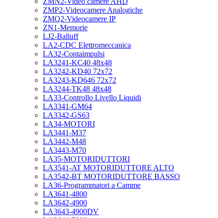
ZMN2-Video camere AHD
ZMP2-Videocamere Analogiche
ZMQ2-Videocamere IP
ZN1-Memorie
LJ2-Balluff
LA2-CDC Elettromeccanica
LA32-Contaimpulsi
LA3241-KC40 48x48
LA3242-KD40 72x72
LA3243-KD646 72x72
LA3244-TK48 48x48
LA33-Controllo Livello Liquidi
LA3341-GM64
LA3342-GS63
LA34-MOTORI
LA3441-M37
LA3442-M48
LA3443-M70
LA35-MOTORIDUTTORI
LA3541-AT MOTORIDUTTORE ALTO
LA3542-BT MOTORIDUTTORE BASSO
LA36-Programmatori a Camme
LA3641-4800
LA3642-4900
LA3643-4900DV