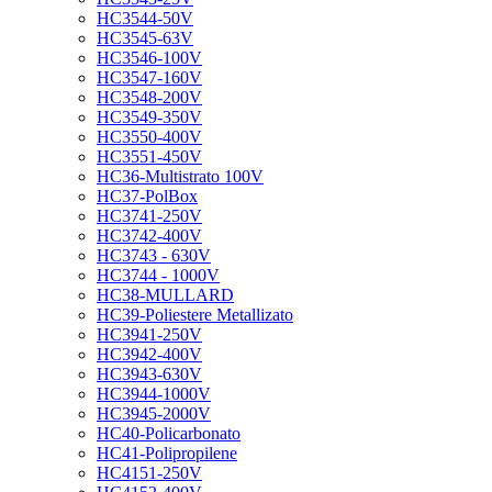
HC3544-50V
HC3545-63V
HC3546-100V
HC3547-160V
HC3548-200V
HC3549-350V
HC3550-400V
HC3551-450V
HC36-Multistrato 100V
HC37-PolBox
HC3741-250V
HC3742-400V
HC3743 - 630V
HC3744 - 1000V
HC38-MULLARD
HC39-Poliestere Metallizato
HC3941-250V
HC3942-400V
HC3943-630V
HC3944-1000V
HC3945-2000V
HC40-Policarbonato
HC41-Polipropilene
HC4151-250V