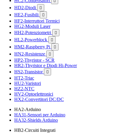
HC2-Condensatori

HD2-Diodi

HE2-Fusibili

HF2-Interruttori Termici
HG2-Moduli Laser
HH2-Potenziometri

HL2-Powerblock

HM2-Raspberry Pi

HN2-Resistenze

HP2-Thyristor - SCR
HR2-Thyristor e Diodi Hi-Power
HS2-Transistor

HT2-Triac
HU2-Varistori
HZ2-NTC
HV2-Optoelettronici
HX2-Convertitori DC/DC
HA2-Arduino
HA31-Sensori per Arduino
HA32-Shields Arduino
HB2-Circuiti Integrati