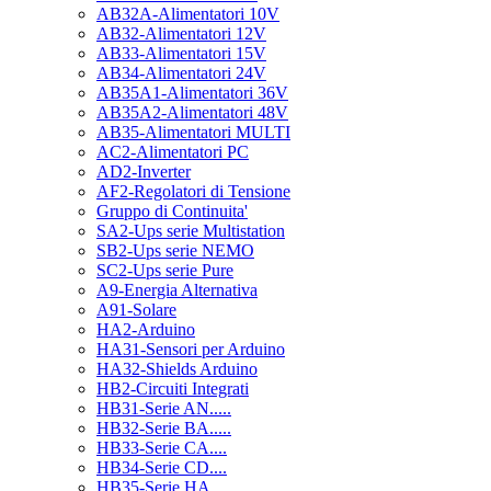
AB32A-Alimentatori 10V
AB32-Alimentatori 12V
AB33-Alimentatori 15V
AB34-Alimentatori 24V
AB35A1-Alimentatori 36V
AB35A2-Alimentatori 48V
AB35-Alimentatori MULTI
AC2-Alimentatori PC
AD2-Inverter
AF2-Regolatori di Tensione
Gruppo di Continuita'
SA2-Ups serie Multistation
SB2-Ups serie NEMO
SC2-Ups serie Pure
A9-Energia Alternativa
A91-Solare
HA2-Arduino
HA31-Sensori per Arduino
HA32-Shields Arduino
HB2-Circuiti Integrati
HB31-Serie AN.....
HB32-Serie BA.....
HB33-Serie CA....
HB34-Serie CD....
HB35-Serie HA.....