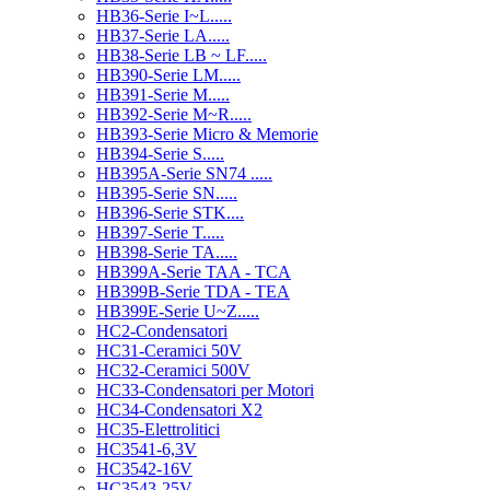
HB36-Serie I~L.....
HB37-Serie LA.....
HB38-Serie LB ~ LF.....
HB390-Serie LM.....
HB391-Serie M.....
HB392-Serie M~R.....
HB393-Serie Micro & Memorie
HB394-Serie S.....
HB395A-Serie SN74 .....
HB395-Serie SN.....
HB396-Serie STK....
HB397-Serie T.....
HB398-Serie TA.....
HB399A-Serie TAA - TCA
HB399B-Serie TDA - TEA
HB399E-Serie U~Z.....
HC2-Condensatori
HC31-Ceramici 50V
HC32-Ceramici 500V
HC33-Condensatori per Motori
HC34-Condensatori X2
HC35-Elettrolitici
HC3541-6,3V
HC3542-16V
HC3543-25V