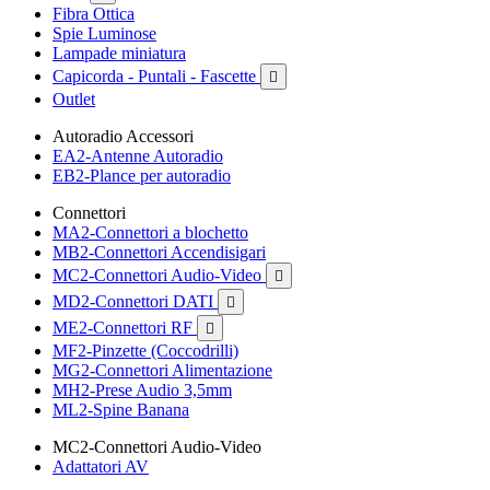
Fibra Ottica
Spie Luminose
Lampade miniatura
Capicorda - Puntali - Fascette

Outlet
Autoradio Accessori
EA2-Antenne Autoradio
EB2-Plance per autoradio
Connettori
MA2-Connettori a blochetto
MB2-Connettori Accendisigari
MC2-Connettori Audio-Video

MD2-Connettori DATI

ME2-Connettori RF

MF2-Pinzette (Coccodrilli)
MG2-Connettori Alimentazione
MH2-Prese Audio 3,5mm
ML2-Spine Banana
MC2-Connettori Audio-Video
Adattatori AV