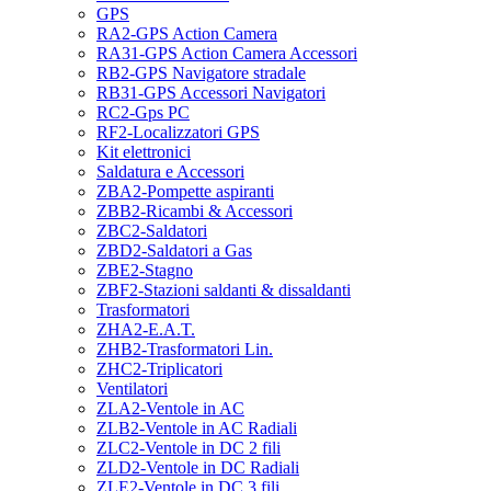
GPS
RA2-GPS Action Camera
RA31-GPS Action Camera Accessori
RB2-GPS Navigatore stradale
RB31-GPS Accessori Navigatori
RC2-Gps PC
RF2-Localizzatori GPS
Kit elettronici
Saldatura e Accessori
ZBA2-Pompette aspiranti
ZBB2-Ricambi & Accessori
ZBC2-Saldatori
ZBD2-Saldatori a Gas
ZBE2-Stagno
ZBF2-Stazioni saldanti & dissaldanti
Trasformatori
ZHA2-E.A.T.
ZHB2-Trasformatori Lin.
ZHC2-Triplicatori
Ventilatori
ZLA2-Ventole in AC
ZLB2-Ventole in AC Radiali
ZLC2-Ventole in DC 2 fili
ZLD2-Ventole in DC Radiali
ZLE2-Ventole in DC 3 fili