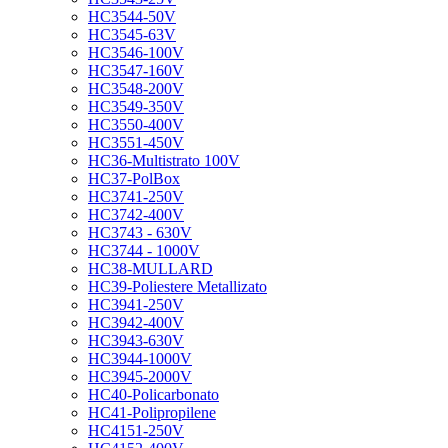
HC3544-50V
HC3545-63V
HC3546-100V
HC3547-160V
HC3548-200V
HC3549-350V
HC3550-400V
HC3551-450V
HC36-Multistrato 100V
HC37-PolBox
HC3741-250V
HC3742-400V
HC3743 - 630V
HC3744 - 1000V
HC38-MULLARD
HC39-Poliestere Metallizato
HC3941-250V
HC3942-400V
HC3943-630V
HC3944-1000V
HC3945-2000V
HC40-Policarbonato
HC41-Polipropilene
HC4151-250V