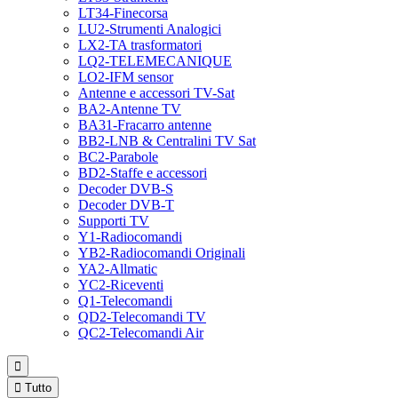
LT34-Finecorsa
LU2-Strumenti Analogici
LX2-TA trasformatori
LQ2-TELEMECANIQUE
LO2-IFM sensor
Antenne e accessori TV-Sat
BA2-Antenne TV
BA31-Fracarro antenne
BB2-LNB & Centralini TV Sat
BC2-Parabole
BD2-Staffe e accessori
Decoder DVB-S
Decoder DVB-T
Supporti TV
Y1-Radiocomandi
YB2-Radiocomandi Originali
YA2-Allmatic
YC2-Riceventi
Q1-Telecomandi
QD2-Telecomandi TV
QC2-Telecomandi Air


Tutto