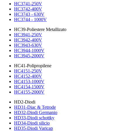
HC3741-250V
HC3742-400V
HC3743 - 630V
HC3744 - 1000V
HC39-Poliestere Metallizato
HC3941-250V
HC3942-400V
HC3943-630V
HC3944-1000V
HC3945-2000V
HC41-Polipropilene
HC4151-250V
HC4152-400V
HC4153-1000V
HC4154-1500V
HC4155-2000V
HD2-Diodi
HD31-Diac & Tetrode
HD32-Diodi Germanio
HD33-Diodi schottky
HD34-Diodi silicio
HD35-Diodi Varicap