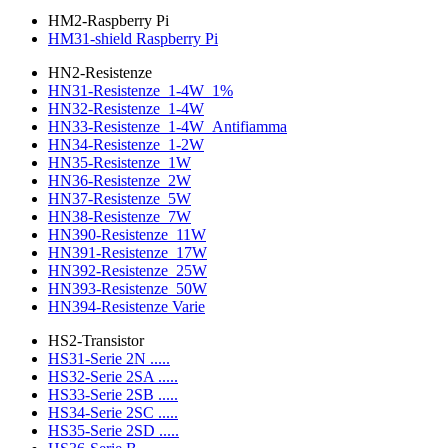
HM2-Raspberry Pi
HM31-shield Raspberry Pi
HN2-Resistenze
HN31-Resistenze_1-4W_1%
HN32-Resistenze_1-4W
HN33-Resistenze_1-4W_Antifiamma
HN34-Resistenze_1-2W
HN35-Resistenze_1W
HN36-Resistenze_2W
HN37-Resistenze_5W
HN38-Resistenze_7W
HN390-Resistenze_11W
HN391-Resistenze_17W
HN392-Resistenze_25W
HN393-Resistenze_50W
HN394-Resistenze Varie
HS2-Transistor
HS31-Serie 2N .....
HS32-Serie 2SA .....
HS33-Serie 2SB .....
HS34-Serie 2SC .....
HS35-Serie 2SD .....