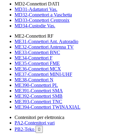
MD2-Connettori DATI
MD31-Adattatori Vas.
MD32-Connettori a Vaschetta
MD33-Connettori Centronix
MD34-Custodie Vas.
ME2-Connettori RF
ME31-Connettori Ant. Autoradio
ME32-Connettori Antenna TV
ME33-Connettori BNC
ME34-Connettori F
ME35-Connettori FME
ME36-Connettori MCX
ME37-Connettori MINI-UHF
ME38-Connettori N
ME390-Connettori PL
ME391-Connettori SMA
ME392-Connettori SMB
ME393-Connettori TNC
ME394-Connettori TWINAXIAL
Contenitori per elettronica
PA2-Contenitori vari
PB2-Teko
