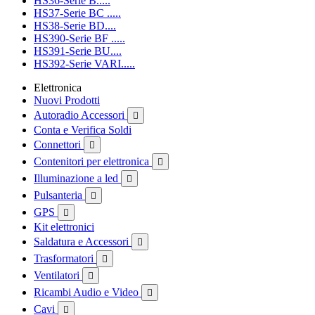
HS36-Serie B.....
HS37-Serie BC .....
HS38-Serie BD....
HS390-Serie BF .....
HS391-Serie BU....
HS392-Serie VARI.....
Elettronica
Nuovi Prodotti
Autoradio Accessori

Conta e Verifica Soldi
Connettori

Contenitori per elettronica

Illuminazione a led

Pulsanteria

GPS

Kit elettronici
Saldatura e Accessori

Trasformatori

Ventilatori

Ricambi Audio e Video

Cavi
