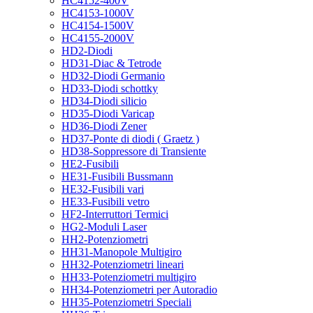
HC4152-400V
HC4153-1000V
HC4154-1500V
HC4155-2000V
HD2-Diodi
HD31-Diac & Tetrode
HD32-Diodi Germanio
HD33-Diodi schottky
HD34-Diodi silicio
HD35-Diodi Varicap
HD36-Diodi Zener
HD37-Ponte di diodi ( Graetz )
HD38-Soppressore di Transiente
HE2-Fusibili
HE31-Fusibili Bussmann
HE32-Fusibili vari
HE33-Fusibili vetro
HF2-Interruttori Termici
HG2-Moduli Laser
HH2-Potenziometri
HH31-Manopole Multigiro
HH32-Potenziometri lineari
HH33-Potenziometri multigiro
HH34-Potenziometri per Autoradio
HH35-Potenziometri Speciali