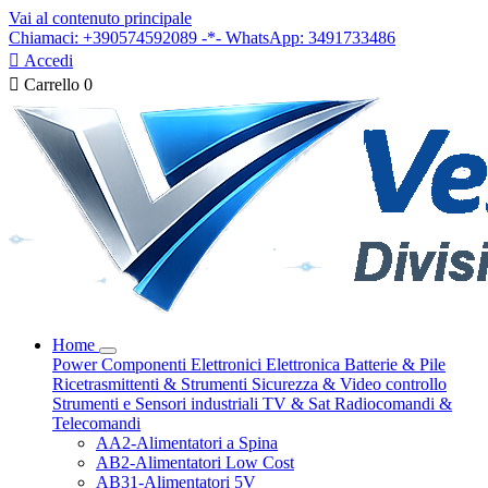
Vai al contenuto principale
Chiamaci: +390574592089 -*- WhatsApp: 3491733486

Accedi

Carrello
0
Home
Power
Componenti Elettronici
Elettronica
Batterie & Pile
Ricetrasmittenti & Strumenti
Sicurezza & Video controllo
Strumenti e Sensori industriali
TV & Sat
Radiocomandi &
Telecomandi
AA2-Alimentatori a Spina
AB2-Alimentatori Low Cost
AB31-Alimentatori 5V