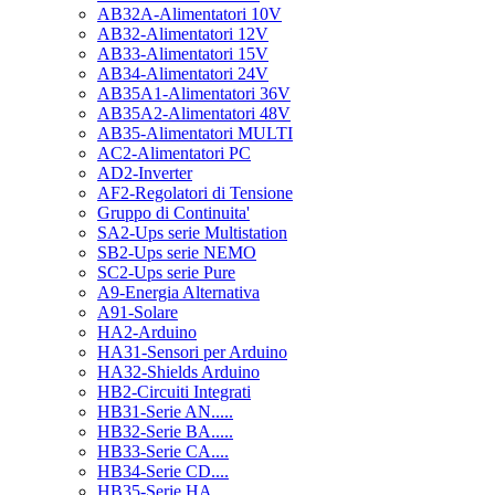
AB32A-Alimentatori 10V
AB32-Alimentatori 12V
AB33-Alimentatori 15V
AB34-Alimentatori 24V
AB35A1-Alimentatori 36V
AB35A2-Alimentatori 48V
AB35-Alimentatori MULTI
AC2-Alimentatori PC
AD2-Inverter
AF2-Regolatori di Tensione
Gruppo di Continuita'
SA2-Ups serie Multistation
SB2-Ups serie NEMO
SC2-Ups serie Pure
A9-Energia Alternativa
A91-Solare
HA2-Arduino
HA31-Sensori per Arduino
HA32-Shields Arduino
HB2-Circuiti Integrati
HB31-Serie AN.....
HB32-Serie BA.....
HB33-Serie CA....
HB34-Serie CD....
HB35-Serie HA.....