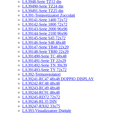
LA3948-Serie TZ12 din
LA39490-Serie TZ24 din
LA39491-Serie TZ25 din
LA391-Temporizzatori Zoccolati
LA39141-Serie 1400 72x72
LA39142-Serie 1800 72x72
LA39143-Serie 2000 96x96
LA39144-Serie 2100 96x96
LA39145-Serie S45 72x72
LA39146-Serie S48 48x48
LA39147-Serie TB48 22x29
LA39148-Serie TB80 22x29
LA391490-Serie TC 48x48
LA391491-Serie TF 22x29
LA391492-Serie TN 39x39
LA391493-Serie TY 72x72
LA392-Termoregolatori
LA39241-RC47 48x48 DOPPIO DISPLAY
LA39242-RC48 48x48
LA39243-RC49 48x48
LA39244-RC91 48x48
LA39245-RD72 72x72
LA39246-RL35 DIN
LA39247-RX02 33x75
LA393-Visualizzatore Digitale