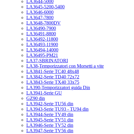
LA3644-5000
LA3645-5200-5400
LA3646-6000
LA3647-7800
LA3648-7800DV
LA36490-7900
LA36491-8800
LA36492-11800
LA36493-11900
LA36494-14000
LA36495-PM21
LA37-SBRINATORI
LA38-Temporizzatori con Morsetti a vite
LA3841-Serie TC40 48x48
LA3842-Serie TD40 72x72
LA3843-Serie TX40 33x75
LA390-Temporizzatori guida Din
LA3941-Serie GU
GZ90 din
LA3942-Serie TU56 din
LA3943-Serie TU93 - TU94 din
LA3944-Serie TV49 din
LA3945-Serie TV51 din
LA3946-Serie TV52 din
LA3947-Serie TV56 din