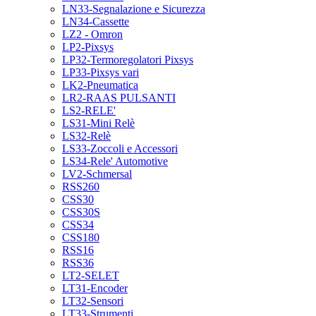
LN33-Segnalazione e Sicurezza
LN34-Cassette
LZ2 - Omron
LP2-Pixsys
LP32-Termoregolatori Pixsys
LP33-Pixsys vari
LK2-Pneumatica
LR2-RAAS PULSANTI
LS2-RELE'
LS31-Mini Relè
LS32-Relè
LS33-Zoccoli e Accessori
LS34-Rele' Automotive
LV2-Schmersal
RSS260
CSS30
CSS30S
CSS34
CSS180
RSS16
RSS36
LT2-SELET
LT31-Encoder
LT32-Sensori
LT33-Strumenti