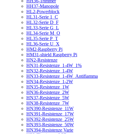
HH36-Trimmer
HH37-Manopole
HL2-Powerblock
HL31-Serie 1_C
HL32-Serie D_F
HL33-Serie G_L
HL34-Serie M_O
HL35-Serie P_T
HL36-Serie U_X
HM2-Raspberry Pi
HM31-shield Raspberry Pi
HN2-Resistenze
HN31-Resistenze_1-4W_1%
HN32-Resistenze_1-4W
HN33-Resistenze_1-4W_Antifiamma
HN34-Resistenze_1-2W
HN35-Resistenze_1W
HN36-Resistenze_2W
HN37-Resistenze_5W
HN38-Resistenze_7W
HN390-Resistenze_11W
HN391-Resistenze_17W
HN392-Resistenze_25W
HN393-Resistenze_50W
HN394-Resistenze Varie