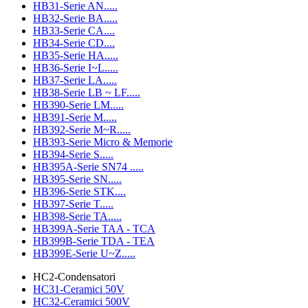
HB31-Serie AN.....
HB32-Serie BA.....
HB33-Serie CA....
HB34-Serie CD....
HB35-Serie HA.....
HB36-Serie I~L.....
HB37-Serie LA.....
HB38-Serie LB ~ LF.....
HB390-Serie LM.....
HB391-Serie M.....
HB392-Serie M~R.....
HB393-Serie Micro & Memorie
HB394-Serie S.....
HB395A-Serie SN74 .....
HB395-Serie SN.....
HB396-Serie STK....
HB397-Serie T.....
HB398-Serie TA.....
HB399A-Serie TAA - TCA
HB399B-Serie TDA - TEA
HB399E-Serie U~Z.....
HC2-Condensatori
HC31-Ceramici 50V
HC32-Ceramici 500V