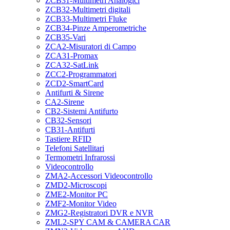
ZCB31-Multimetri Analogici
ZCB32-Multimetri digitali
ZCB33-Multimetri Fluke
ZCB34-Pinze Amperometriche
ZCB35-Vari
ZCA2-Misuratori di Campo
ZCA31-Promax
ZCA32-SatLink
ZCC2-Programmatori
ZCD2-SmartCard
Antifurti & Sirene
CA2-Sirene
CB2-Sistemi Antifurto
CB32-Sensori
CB31-Antifurti
Tastiere RFID
Telefoni Satellitari
Termometri Infrarossi
Videocontrollo
ZMA2-Accessori Videocontrollo
ZMD2-Microscopi
ZME2-Monitor PC
ZMF2-Monitor Video
ZMG2-Registratori DVR e NVR
ZML2-SPY CAM & CAMERA CAR