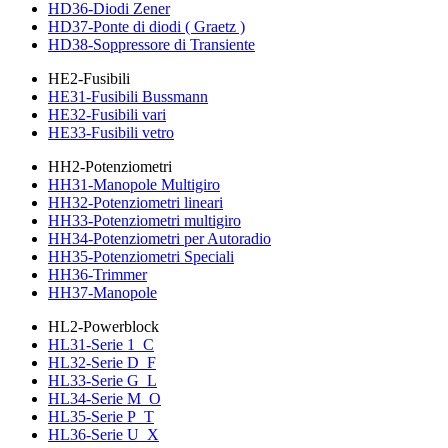
HD36-Diodi Zener
HD37-Ponte di diodi ( Graetz )
HD38-Soppressore di Transiente
HE2-Fusibili
HE31-Fusibili Bussmann
HE32-Fusibili vari
HE33-Fusibili vetro
HH2-Potenziometri
HH31-Manopole Multigiro
HH32-Potenziometri lineari
HH33-Potenziometri multigiro
HH34-Potenziometri per Autoradio
HH35-Potenziometri Speciali
HH36-Trimmer
HH37-Manopole
HL2-Powerblock
HL31-Serie 1_C
HL32-Serie D_F
HL33-Serie G_L
HL34-Serie M_O
HL35-Serie P_T
HL36-Serie U_X