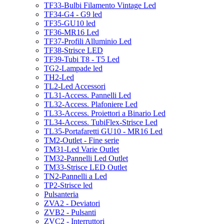
TF33-Bulbi Filamento Vintage Led
TF34-G4 - G9 led
TF35-GU10 led
TF36-MR16 Led
TF37-Profili Alluminio Led
TF38-Strisce LED
TF39-Tubi T8 - T5 Led
TG2-Lampade led
TH2-Led
TL2-Led Accessori
TL31-Access. Pannelli Led
TL32-Access. Plafoniere Led
TL33-Access. Proiettori a Binario Led
TL34-Access. TubiFlex-Strisce Led
TL35-Portafaretti GU10 - MR16 Led
TM2-Outlet - Fine serie
TM31-Led Varie Outlet
TM32-Pannelli Led Outlet
TM33-Strisce LED Outlet
TN2-Pannelli a Led
TP2-Strisce led
Pulsanteria
ZVA2 - Deviatori
ZVB2 - Pulsanti
ZVC2 - Interruttori