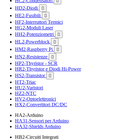
HC2-Condensatori

HD2-Diodi

HE2-Fusibili

HF2-Interruttori Termici
HG2-Moduli Laser
HH2-Potenziometri

HL2-Powerblock

HM2-Raspberry Pi

HN2-Resistenze

HP2-Thyristor - SCR
HR2-Thyristor e Diodi Hi-Power
HS2-Transistor

HT2-Triac
HU2-Varistori
HZ2-NTC
HV2-Optoelettronici
HX2-Convertitori DC/DC
HA2-Arduino
HA31-Sensori per Arduino
HA32-Shields Arduino
HB2-Circuiti Integrati