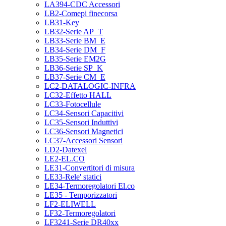
LA394-CDC Accessori
LB2-Comepi finecorsa
LB31-Key
LB32-Serie AP_T
LB33-Serie BM_E
LB34-Serie DM_F
LB35-Serie EM2G
LB36-Serie SP_K
LB37-Serie CM_E
LC2-DATALOGIC-INFRA
LC32-Effetto HALL
LC33-Fotocellule
LC34-Sensori Capacitivi
LC35-Sensori Induttivi
LC36-Sensori Magnetici
LC37-Accessori Sensori
LD2-Datexel
LE2-EL.CO
LE31-Convertitori di misura
LE33-Rele' statici
LE34-Termoregolatori El.co
LE35 - Temporizzatori
LF2-ELIWELL
LF32-Termoregolatori
LF3241-Serie DR40xx