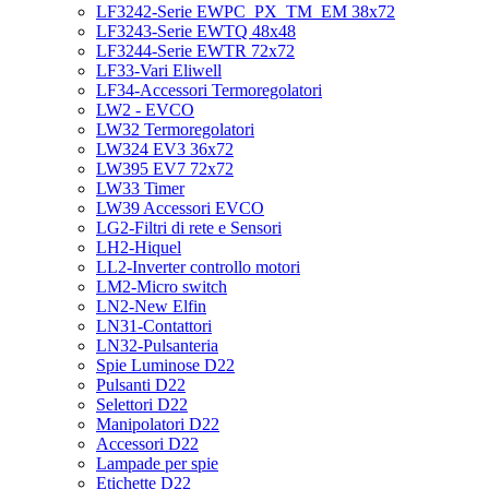
LF3242-Serie EWPC_PX_TM_EM 38x72
LF3243-Serie EWTQ 48x48
LF3244-Serie EWTR 72x72
LF33-Vari Eliwell
LF34-Accessori Termoregolatori
LW2 - EVCO
LW32 Termoregolatori
LW324 EV3 36x72
LW395 EV7 72x72
LW33 Timer
LW39 Accessori EVCO
LG2-Filtri di rete e Sensori
LH2-Hiquel
LL2-Inverter controllo motori
LM2-Micro switch
LN2-New Elfin
LN31-Contattori
LN32-Pulsanteria
Spie Luminose D22
Pulsanti D22
Selettori D22
Manipolatori D22
Accessori D22
Lampade per spie
Etichette D22