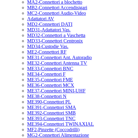
MA2-Connettori a blochetto
MB2-Connettori Accendisigari
MC2-Connettori Audio-Video
Adattatori AV
MD2-Connettori DATI
MD31-Adattatori Vas.
MD32-Connettori a Vaschetta
MD33-Connettori Centronix
MD34-Custodie Vas.
ME2-Connettori RF
ME31-Connettori Ant. Autoradio
ME32-Connettori Antenna TV
ME33-Connettori BNC
ME34-Connettori F
ME35-Connettori FME
ME36-Connettori MCX
ME37-Connettori MINI-UHF
ME38-Connettori N
ME390-Connettori PL
ME391-Connettori SMA
ME392-Connettori SMB
ME393-Connettori TNC
ME394-Connettori TWINAXIAL
MF2-Pinzette (Coccodrilli)
MG2-Connettori Alimentazione