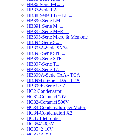
HB36-Serie I~L.....
HB37-Serie LA.....
HB38-Serie LB ~ LF.....
HB390-Serie LM.....
HB391-Serie M.....
HB392-Serie M~R.....
HB393-Serie Micro & Memorie
HB394-Serie S.....
HB395A-Serie SN74 .....
HB395-Serie SN.....
HB396-Serie STK....
HB397-Serie T.....
HB398-Serie TA.....
HB399A-Serie TAA - TCA
HB399B-Serie TDA - TEA
HB399E-Serie U~Z.....
HC2-Condensatori
HC31-Ceramici 50V
HC32-Ceramici 500V
HC33-Condensatori per Motori
HC34-Condensatori X2
HC35-Elettrolitici
HC3541-6,3V
HC3542-16V
HC3543-25V