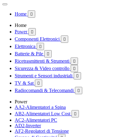
Home

Home
Power

Componenti Elettronici

Elettronica

Batterie & Pile

Ricetrasmittenti & Strumenti

Sicurezza & Video controllo

Strumenti e Sensori industriali

TV & Sat

Radiocomandi & Telecomandi

Power
AA2-Alimentatori a Spina
AB2-Alimentatori Low Cost

AC2-Alimentatori PC
AD2-Inverter
AF2-Regolatori di Tensione