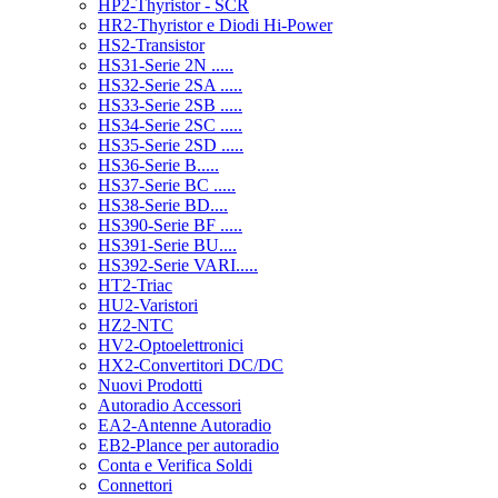
HP2-Thyristor - SCR
HR2-Thyristor e Diodi Hi-Power
HS2-Transistor
HS31-Serie 2N .....
HS32-Serie 2SA .....
HS33-Serie 2SB .....
HS34-Serie 2SC .....
HS35-Serie 2SD .....
HS36-Serie B.....
HS37-Serie BC .....
HS38-Serie BD....
HS390-Serie BF .....
HS391-Serie BU....
HS392-Serie VARI.....
HT2-Triac
HU2-Varistori
HZ2-NTC
HV2-Optoelettronici
HX2-Convertitori DC/DC
Nuovi Prodotti
Autoradio Accessori
EA2-Antenne Autoradio
EB2-Plance per autoradio
Conta e Verifica Soldi
Connettori