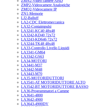
ZMN2-Video camere AHD
ZMP2-Videocamere Analogiche
ZMQ2-Videocamere IP
ZN1-Memorie
LJ2-Balluff
LA2-CDC Elettromeccanica
LA32-Contaimpulsi
LA3241-KC40 48x48
LA3242-KD40 72x72
LA3243-KD646 72x72
LA3244-TK48 48x48
LA33-Controllo Livello Liquidi
LA3341-GM64
LA3342-GS63
LA34-MOTORI
LA3441-M37
LA3442-M48
LA3443-M70
LA35-MOTORIDUTTORI
LA3541-AT MOTORIDUTTORE ALTO
LA3542-BT MOTORIDUTTORE BASSO
LA36-Programmatori a Camme
LA3641-4800
LA3642-4900
LA3643-4900DV