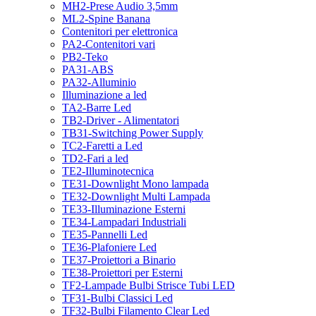
MH2-Prese Audio 3,5mm
ML2-Spine Banana
Contenitori per elettronica
PA2-Contenitori vari
PB2-Teko
PA31-ABS
PA32-Alluminio
Illuminazione a led
TA2-Barre Led
TB2-Driver - Alimentatori
TB31-Switching Power Supply
TC2-Faretti a Led
TD2-Fari a led
TE2-Illuminotecnica
TE31-Downlight Mono lampada
TE32-Downlight Multi Lampada
TE33-Illuminazione Esterni
TE34-Lampadari Industriali
TE35-Pannelli Led
TE36-Plafoniere Led
TE37-Proiettori a Binario
TE38-Proiettori per Esterni
TF2-Lampade Bulbi Strisce Tubi LED
TF31-Bulbi Classici Led
TF32-Bulbi Filamento Clear Led