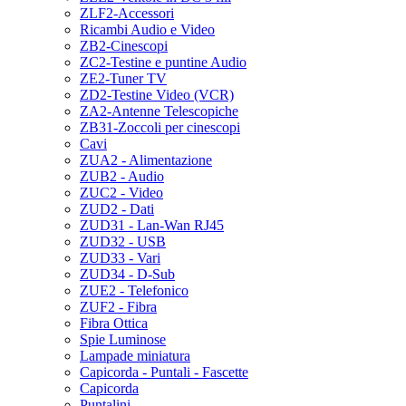
ZLF2-Accessori
Ricambi Audio e Video
ZB2-Cinescopi
ZC2-Testine e puntine Audio
ZE2-Tuner TV
ZD2-Testine Video (VCR)
ZA2-Antenne Telescopiche
ZB31-Zoccoli per cinescopi
Cavi
ZUA2 - Alimentazione
ZUB2 - Audio
ZUC2 - Video
ZUD2 - Dati
ZUD31 - Lan-Wan RJ45
ZUD32 - USB
ZUD33 - Vari
ZUD34 - D-Sub
ZUE2 - Telefonico
ZUF2 - Fibra
Fibra Ottica
Spie Luminose
Lampade miniatura
Capicorda - Puntali - Fascette
Capicorda
Puntalini