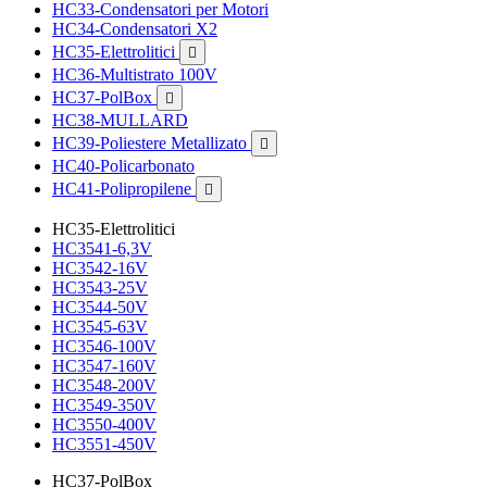
HC33-Condensatori per Motori
HC34-Condensatori X2
HC35-Elettrolitici

HC36-Multistrato 100V
HC37-PolBox

HC38-MULLARD
HC39-Poliestere Metallizato

HC40-Policarbonato
HC41-Polipropilene

HC35-Elettrolitici
HC3541-6,3V
HC3542-16V
HC3543-25V
HC3544-50V
HC3545-63V
HC3546-100V
HC3547-160V
HC3548-200V
HC3549-350V
HC3550-400V
HC3551-450V
HC37-PolBox