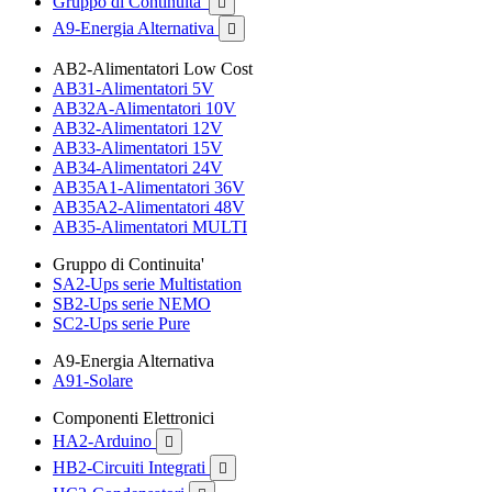
Gruppo di Continuita'

A9-Energia Alternativa

AB2-Alimentatori Low Cost
AB31-Alimentatori 5V
AB32A-Alimentatori 10V
AB32-Alimentatori 12V
AB33-Alimentatori 15V
AB34-Alimentatori 24V
AB35A1-Alimentatori 36V
AB35A2-Alimentatori 48V
AB35-Alimentatori MULTI
Gruppo di Continuita'
SA2-Ups serie Multistation
SB2-Ups serie NEMO
SC2-Ups serie Pure
A9-Energia Alternativa
A91-Solare
Componenti Elettronici
HA2-Arduino

HB2-Circuiti Integrati
