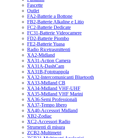
Fascette
Outlet
FA2-Batterie a Bottone
FB2-Batterie Alkaline e Litio
FC2-Batterie Dedicate
FC31-Batterie Videocamere
FD2-Batterie Piombo
FE2-Batterie Yuasa
Radio Ricetrasmittenti
XA2-Midland
XA31-Action Camera
XA31A-DashCam
XA31B-Fototrappola
XA32-Intercomunicanti Bluetooth
XA33-Midland CB
XA34-Midland VHF-UHF
XA35-Midland VHF Marini
XA36-Semi Professionali
XA37-Tempo libero
XA40-Accessori Midland
XB2-Zodiac
XC2-Accessori Radio
Strumenti di misura
ZCB2-Multimetri