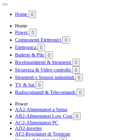
Home

Home
Power

Componenti Elettronici

Elettronica

Batterie & Pile

Ricetrasmittenti & Strumenti

Sicurezza & Video controllo

Strumenti e Sensori industriali

TV & Sat

Radiocomandi & Telecomandi

Power
AA2-Alimentatori a Spina
AB2-Alimentatori Low Cost

AC2-Alimentatori PC
AD2-Inverter
AF2-Regolatori di Tensione