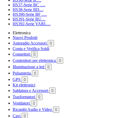
HS36-Serie B.....
HS37-Serie BC .....
HS38-Serie BD....
HS390-Serie BF .....
HS391-Serie BU....
HS392-Serie VARI.....
Elettronica
Nuovi Prodotti
Autoradio Accessori

Conta e Verifica Soldi
Connettori

Contenitori per elettronica

Illuminazione a led

Pulsanteria

GPS

Kit elettronici
Saldatura e Accessori

Trasformatori

Ventilatori

Ricambi Audio e Video

Cavi
