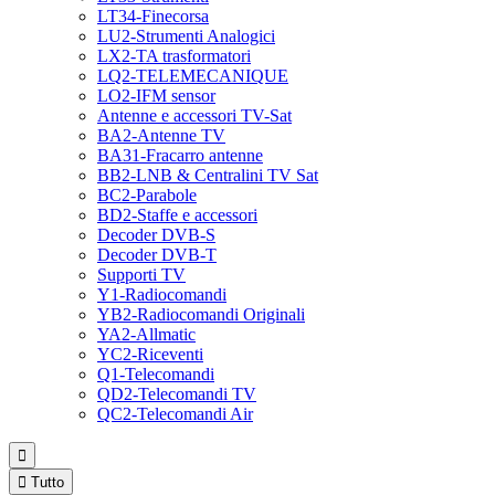
LT34-Finecorsa
LU2-Strumenti Analogici
LX2-TA trasformatori
LQ2-TELEMECANIQUE
LO2-IFM sensor
Antenne e accessori TV-Sat
BA2-Antenne TV
BA31-Fracarro antenne
BB2-LNB & Centralini TV Sat
BC2-Parabole
BD2-Staffe e accessori
Decoder DVB-S
Decoder DVB-T
Supporti TV
Y1-Radiocomandi
YB2-Radiocomandi Originali
YA2-Allmatic
YC2-Riceventi
Q1-Telecomandi
QD2-Telecomandi TV
QC2-Telecomandi Air


Tutto