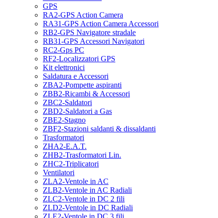
GPS
RA2-GPS Action Camera
RA31-GPS Action Camera Accessori
RB2-GPS Navigatore stradale
RB31-GPS Accessori Navigatori
RC2-Gps PC
RF2-Localizzatori GPS
Kit elettronici
Saldatura e Accessori
ZBA2-Pompette aspiranti
ZBB2-Ricambi & Accessori
ZBC2-Saldatori
ZBD2-Saldatori a Gas
ZBE2-Stagno
ZBF2-Stazioni saldanti & dissaldanti
Trasformatori
ZHA2-E.A.T.
ZHB2-Trasformatori Lin.
ZHC2-Triplicatori
Ventilatori
ZLA2-Ventole in AC
ZLB2-Ventole in AC Radiali
ZLC2-Ventole in DC 2 fili
ZLD2-Ventole in DC Radiali
ZLE2-Ventole in DC 3 fili