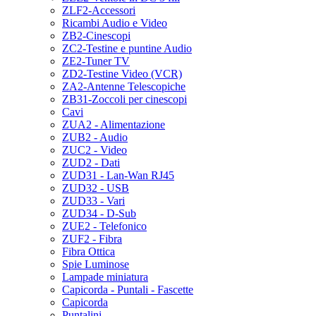
ZLF2-Accessori
Ricambi Audio e Video
ZB2-Cinescopi
ZC2-Testine e puntine Audio
ZE2-Tuner TV
ZD2-Testine Video (VCR)
ZA2-Antenne Telescopiche
ZB31-Zoccoli per cinescopi
Cavi
ZUA2 - Alimentazione
ZUB2 - Audio
ZUC2 - Video
ZUD2 - Dati
ZUD31 - Lan-Wan RJ45
ZUD32 - USB
ZUD33 - Vari
ZUD34 - D-Sub
ZUE2 - Telefonico
ZUF2 - Fibra
Fibra Ottica
Spie Luminose
Lampade miniatura
Capicorda - Puntali - Fascette
Capicorda
Puntalini