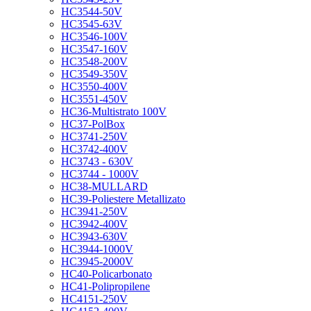
HC3544-50V
HC3545-63V
HC3546-100V
HC3547-160V
HC3548-200V
HC3549-350V
HC3550-400V
HC3551-450V
HC36-Multistrato 100V
HC37-PolBox
HC3741-250V
HC3742-400V
HC3743 - 630V
HC3744 - 1000V
HC38-MULLARD
HC39-Poliestere Metallizato
HC3941-250V
HC3942-400V
HC3943-630V
HC3944-1000V
HC3945-2000V
HC40-Policarbonato
HC41-Polipropilene
HC4151-250V