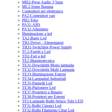
MH2-Prese Audio 3,5mm
ML2-Spine Banana
Contenitori per elettronica
PA2-Contenitori vari
PB2-Teko
PA31-ABS
PA32-Alluminio
Illuminazione a led
TA2-Barre Led
TB2-Driver - Alimentatori
TB31-Switching Power Supply
TC2-Faretti a Led
TD2-Fari a led
TE2-Illuminotecnica
TE31-Downlight Mono lampada
TE32-Downlight Multi Lampada
TE33-Illuminazione Esterni
TE34-Lampadari Industriali
TE35-Pannelli Led
TE36-Plafoniere Led
TE37-Proiettori a Binario
TE38-Proiettori per Esterni
TF2-Lampade Bulbi Strisce Tubi LED
TF31-Bulbi Classici Led
TF32-Bulbi Filamento Clear Led