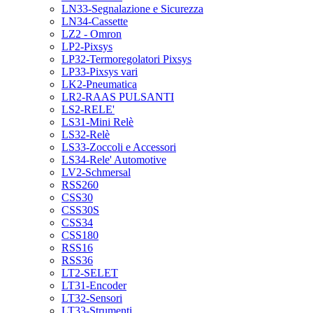
LN33-Segnalazione e Sicurezza
LN34-Cassette
LZ2 - Omron
LP2-Pixsys
LP32-Termoregolatori Pixsys
LP33-Pixsys vari
LK2-Pneumatica
LR2-RAAS PULSANTI
LS2-RELE'
LS31-Mini Relè
LS32-Relè
LS33-Zoccoli e Accessori
LS34-Rele' Automotive
LV2-Schmersal
RSS260
CSS30
CSS30S
CSS34
CSS180
RSS16
RSS36
LT2-SELET
LT31-Encoder
LT32-Sensori
LT33-Strumenti