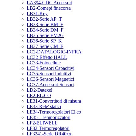
LA394-CDC Accessori
LB2-Comepi finecorsa
LB31-Key
LB32-Serie AP_T
LB33-Serie BM_E
LB34-Serie DM_F
LB35-Serie EM2G
LB36-Serie SP_K
LB37-Serie CM_E
LC2-DATALOGIC-INFRA
LC32-Effetto HALL
LC33-Fotocellule
LC34-Sensori Capacitivi
LC35-Sensori Induttivi
LC36-Sensori Magnetici
LC37-Accessori Sensori
LD2-Datexel
LE2-EL.CO
LE31-Convertitori di misura
LE33-Rele' statici
LE34-Termoregolatori El.co
LE35 - Temporizzatori
LF2-ELIWELL
LF32-Termoregolatori
LF3241-Serie DR40xx