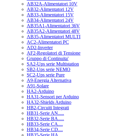
AB32A-Alimentatori 10V
AB32-Alimentatori 12V
AB33-Alimentatori 15V
AB34-Alimentatori 24V
AB35A1-Alimentatori 36V
AB35A2-Alimentatori 48V
AB35-Alimentatori MULTI
AC2-Alimentatori PC
AD2-Inverter
AF2-Regolatori di Tensione
Gruppo di Continuita'
SA2-Ups serie Multistation
SB2-Ups serie NEMO
SC2-Ups serie Pure
A9-Energia Alternativa
A91-Solare
HA2-Arduino
HA31-Sensori per Arduino
HA32-Shields Arduino
HB2-Circuiti Integrati
HB31-Serie AN.....
HB32-Serie BA.....
HB33-Serie CA....
HB34-Serie CD....
HB35-Serie HA.....