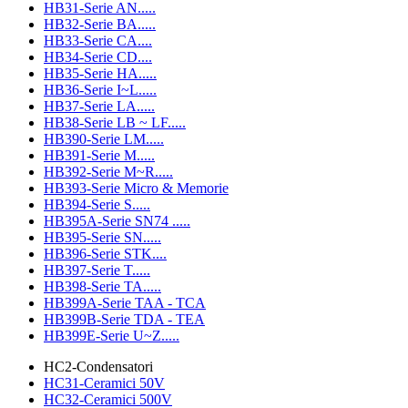
HB31-Serie AN.....
HB32-Serie BA.....
HB33-Serie CA....
HB34-Serie CD....
HB35-Serie HA.....
HB36-Serie I~L.....
HB37-Serie LA.....
HB38-Serie LB ~ LF.....
HB390-Serie LM.....
HB391-Serie M.....
HB392-Serie M~R.....
HB393-Serie Micro & Memorie
HB394-Serie S.....
HB395A-Serie SN74 .....
HB395-Serie SN.....
HB396-Serie STK....
HB397-Serie T.....
HB398-Serie TA.....
HB399A-Serie TAA - TCA
HB399B-Serie TDA - TEA
HB399E-Serie U~Z.....
HC2-Condensatori
HC31-Ceramici 50V
HC32-Ceramici 500V