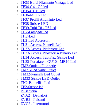
TF33-Bulbi Filamento Vintage Led
TF34-G4 - G9 led
TF35-GU10 led
TF36-MR16 Led
TF37-Profili Alluminio Led
TF38-Strisce LED
TF39-Tubi T8 - T5 Led
TG2-Lampade led
TH2-Led
TL2-Led Accessori
TL31-Access. Pannelli Led
TL32-Access. Plafoniere Led
TL33-Access. Proiettori a Binario Led
TL34-Access. TubiFlex-Strisce Led
TL35-Portafaretti GU10 - MR16 Led
TM2-Outlet - Fine serie
TM31-Led Varie Outlet
TM32-Pannelli Led Outlet
TM33-Strisce LED Outlet
TN2-Pannelli a Led
TP2-Strisce led
Pulsanteria
ZVA2 - Deviatori
ZVB2 - Pulsanti
ZVC2 - Interruttori