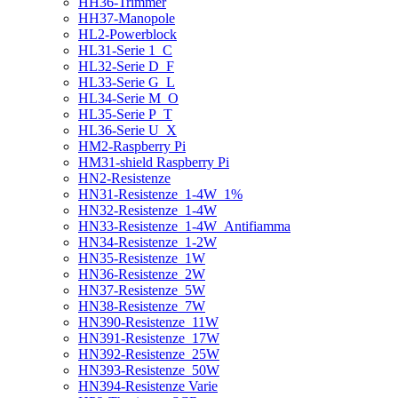
HH36-Trimmer
HH37-Manopole
HL2-Powerblock
HL31-Serie 1_C
HL32-Serie D_F
HL33-Serie G_L
HL34-Serie M_O
HL35-Serie P_T
HL36-Serie U_X
HM2-Raspberry Pi
HM31-shield Raspberry Pi
HN2-Resistenze
HN31-Resistenze_1-4W_1%
HN32-Resistenze_1-4W
HN33-Resistenze_1-4W_Antifiamma
HN34-Resistenze_1-2W
HN35-Resistenze_1W
HN36-Resistenze_2W
HN37-Resistenze_5W
HN38-Resistenze_7W
HN390-Resistenze_11W
HN391-Resistenze_17W
HN392-Resistenze_25W
HN393-Resistenze_50W
HN394-Resistenze Varie