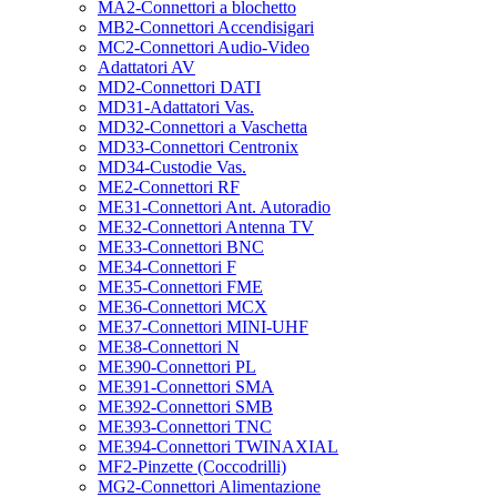
MA2-Connettori a blochetto
MB2-Connettori Accendisigari
MC2-Connettori Audio-Video
Adattatori AV
MD2-Connettori DATI
MD31-Adattatori Vas.
MD32-Connettori a Vaschetta
MD33-Connettori Centronix
MD34-Custodie Vas.
ME2-Connettori RF
ME31-Connettori Ant. Autoradio
ME32-Connettori Antenna TV
ME33-Connettori BNC
ME34-Connettori F
ME35-Connettori FME
ME36-Connettori MCX
ME37-Connettori MINI-UHF
ME38-Connettori N
ME390-Connettori PL
ME391-Connettori SMA
ME392-Connettori SMB
ME393-Connettori TNC
ME394-Connettori TWINAXIAL
MF2-Pinzette (Coccodrilli)
MG2-Connettori Alimentazione