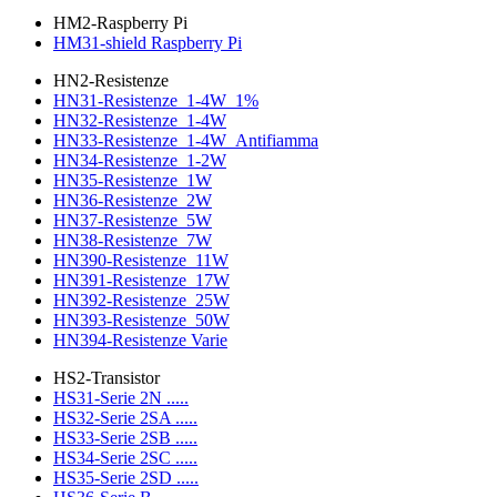
HM2-Raspberry Pi
HM31-shield Raspberry Pi
HN2-Resistenze
HN31-Resistenze_1-4W_1%
HN32-Resistenze_1-4W
HN33-Resistenze_1-4W_Antifiamma
HN34-Resistenze_1-2W
HN35-Resistenze_1W
HN36-Resistenze_2W
HN37-Resistenze_5W
HN38-Resistenze_7W
HN390-Resistenze_11W
HN391-Resistenze_17W
HN392-Resistenze_25W
HN393-Resistenze_50W
HN394-Resistenze Varie
HS2-Transistor
HS31-Serie 2N .....
HS32-Serie 2SA .....
HS33-Serie 2SB .....
HS34-Serie 2SC .....
HS35-Serie 2SD .....