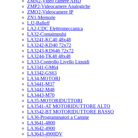
ZMN2-Video camere AHD
ZMP2-Videocamere Analogiche
ZMQ2-Videocamere IP
ZN1-Memorie
LJ2-Balluff
LA2-CDC Elettromeccanica
LA32-Contaimpulsi
LA3241-KC40 48x48
LA3242-KD40 72x72
LA3243-KD646 72x72
LA3244-TK48 48x48
LA33-Controllo Livello Liquidi
LA3341-GM64
LA3342-GS63
LA34-MOTORI
LA3441-M37
LA3442-M48
LA3443-M70
LA35-MOTORIDUTTORI
LA3541-AT MOTORIDUTTORE ALTO
LA3542-BT MOTORIDUTTORE BASSO
LA36-Programmatori a Camme
LA3641-4800
LA3642-4900
LA3643-4900DV