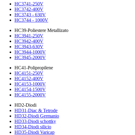
HC3741-250V
HC3742-400V
HC3743 - 630V
HC3744 - 1000V
HC39-Poliestere Metallizato
HC3941-250V
HC3942-400V
HC3943-630V
HC3944-1000V
HC3945-2000V
HC41-Polipropilene
HC4151-250V
HC4152-400V
HC4153-1000V
HC4154-1500V
HC4155-2000V
HD2-Diodi
HD31-Diac & Tetrode
HD32-Diodi Germanio
HD33-Diodi schottky
HD34-Diodi silicio
HD35-Diodi Varicap