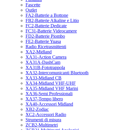
Fascette
Outlet
FA2-Batterie a Bottone
FB2-Batterie Alkaline e Litio
FC2-Batterie Dedicate
FC31-Batterie Videocamere
FD2-Batterie Piombo
FE2-Batterie Yuasa
Radio Ricetrasmittenti
XA2-Midland
XA31-Action Camera
XA31A-DashCam
XA31B-Fototrappola
XA32-Intercomunicanti Bluetooth
XA33-Midland CB
XA34-Midland VHF-UHF
XA35-Midland VHF Marini
XA36-Semi Professionali
XA37-Tempo libero
XA40-Accessori Midland
XB2-Zodiac
XC2-Accessori Radio
Strumenti di misura
ZCB2-Multimetri