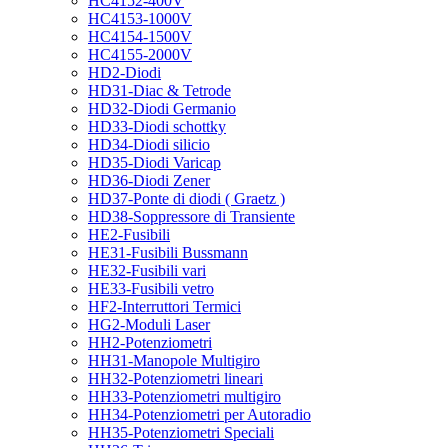
HC4152-400V
HC4153-1000V
HC4154-1500V
HC4155-2000V
HD2-Diodi
HD31-Diac & Tetrode
HD32-Diodi Germanio
HD33-Diodi schottky
HD34-Diodi silicio
HD35-Diodi Varicap
HD36-Diodi Zener
HD37-Ponte di diodi ( Graetz )
HD38-Soppressore di Transiente
HE2-Fusibili
HE31-Fusibili Bussmann
HE32-Fusibili vari
HE33-Fusibili vetro
HF2-Interruttori Termici
HG2-Moduli Laser
HH2-Potenziometri
HH31-Manopole Multigiro
HH32-Potenziometri lineari
HH33-Potenziometri multigiro
HH34-Potenziometri per Autoradio
HH35-Potenziometri Speciali