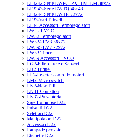
LF3242-Serie EWPC_PX_TM_EM 38x72
LF3243-Serie EWTQ 48x48
LF3244-Serie EWTR 72x72
LF33-Vari Eliwell
LF34-Accessori Termoregolatori
LW2 - EVCO
LW32 Termoregolatori
LW324 EV3 36x72
LW395 EV7 72x72
LW33 Timer
LW39 Accessori EVCO
LG2-Filtri di rete e Sensori
LH2-Hiquel
LL2-Inverter controllo motori
LM2-Micro switch
LN2-New Elfin
LN31-Contattori
LN32-Pulsanteria
Spie Luminose D22
Pulsanti D22
Selettori D22
Manipolatori D22
Accessori D22
Lampade per spie
Etichette D22