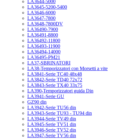
LA3644-5000
LA3645-5200-5400
LA3646-6000
LA3647-7800
LA3648-7800DV
LA36490-7900
LA36491-8800
LA36492-11800
LA36493-11900
LA36494-14000
LA36495-PM21
LA37-SBRINATORI
LA38-Temporizzatori con Morsetti a vite
LA3841-Serie TC40 48x48
LA3842-Serie TD40 72x72
LA3843-Serie TX40 33x75
LA390-Temporizzatori guida Din
LA3941-Serie GU
GZ90 din
LA3942-Serie TU56 din
LA3943-Serie TU93 - TU94 din
LA3944-Serie TV49 din
LA3945-Serie TV51 din
LA3946-Serie TV52 din
LA3947-Serie TV56 din