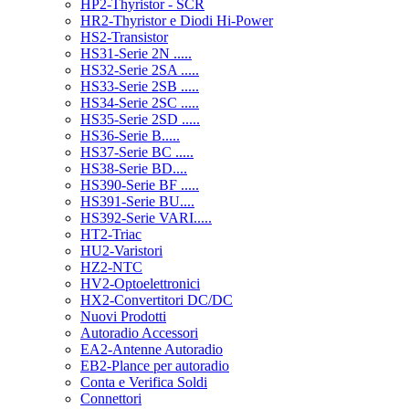
HP2-Thyristor - SCR
HR2-Thyristor e Diodi Hi-Power
HS2-Transistor
HS31-Serie 2N .....
HS32-Serie 2SA .....
HS33-Serie 2SB .....
HS34-Serie 2SC .....
HS35-Serie 2SD .....
HS36-Serie B.....
HS37-Serie BC .....
HS38-Serie BD....
HS390-Serie BF .....
HS391-Serie BU....
HS392-Serie VARI.....
HT2-Triac
HU2-Varistori
HZ2-NTC
HV2-Optoelettronici
HX2-Convertitori DC/DC
Nuovi Prodotti
Autoradio Accessori
EA2-Antenne Autoradio
EB2-Plance per autoradio
Conta e Verifica Soldi
Connettori