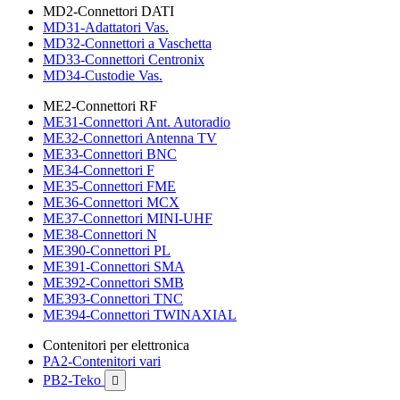
MD2-Connettori DATI
MD31-Adattatori Vas.
MD32-Connettori a Vaschetta
MD33-Connettori Centronix
MD34-Custodie Vas.
ME2-Connettori RF
ME31-Connettori Ant. Autoradio
ME32-Connettori Antenna TV
ME33-Connettori BNC
ME34-Connettori F
ME35-Connettori FME
ME36-Connettori MCX
ME37-Connettori MINI-UHF
ME38-Connettori N
ME390-Connettori PL
ME391-Connettori SMA
ME392-Connettori SMB
ME393-Connettori TNC
ME394-Connettori TWINAXIAL
Contenitori per elettronica
PA2-Contenitori vari
PB2-Teko
