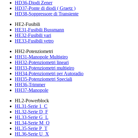
HD36-Diodi Zener
HD37-Ponte di diodi ( Graetz )
HD38-Soppressore di Transiente
HE2-Fusibili
HE31-Fusibili Bussmann
HE32-Fusibili vari
HE33-Fusibili vetro
HH2-Potenziometri
HH31-Manopole Multigiro
HH32-Potenziometri lineari
HH33-Potenziometri multigiro
HH34-Potenziometri per Autoradio
HH35-Potenziometri Speciali
HH36-Trimmer
HH37-Manopole
HL2-Powerblock
HL31-Serie 1_C
HL32-Serie D_F
HL33-Serie G_L
HL34-Serie M_O
HL35-Serie P_T
HL36-Serie U_X