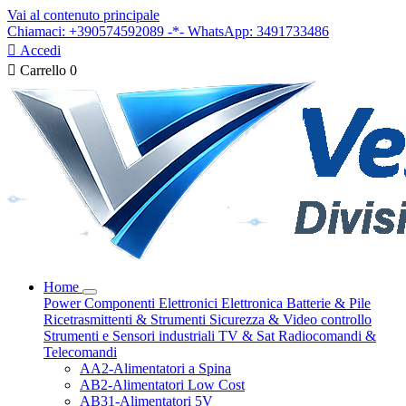
Vai al contenuto principale
Chiamaci: +390574592089 -*- WhatsApp: 3491733486

Accedi

Carrello
0
Home
Power
Componenti Elettronici
Elettronica
Batterie & Pile
Ricetrasmittenti & Strumenti
Sicurezza & Video controllo
Strumenti e Sensori industriali
TV & Sat
Radiocomandi &
Telecomandi
AA2-Alimentatori a Spina
AB2-Alimentatori Low Cost
AB31-Alimentatori 5V