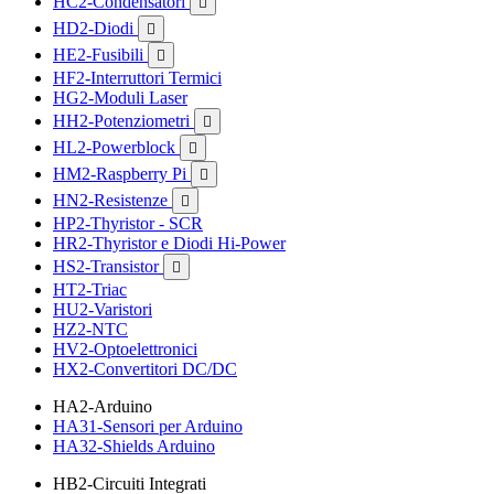
HC2-Condensatori

HD2-Diodi

HE2-Fusibili

HF2-Interruttori Termici
HG2-Moduli Laser
HH2-Potenziometri

HL2-Powerblock

HM2-Raspberry Pi

HN2-Resistenze

HP2-Thyristor - SCR
HR2-Thyristor e Diodi Hi-Power
HS2-Transistor

HT2-Triac
HU2-Varistori
HZ2-NTC
HV2-Optoelettronici
HX2-Convertitori DC/DC
HA2-Arduino
HA31-Sensori per Arduino
HA32-Shields Arduino
HB2-Circuiti Integrati