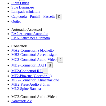
Fibra Ottica
Spie Luminose
Lampade miniatura
Capicorda - Puntali - Fascette

Outlet
Autoradio Accessori
EA2-Antenne Autoradio
EB2-Plance per autoradio
Connettori
MA2-Connettori a blochetto
MB2-Connettori Accendisigari
MC2-Connettori Audio-Video

MD2-Connettori DATI

ME2-Connettori RF

MF2-Pinzette (Coccodrilli)
MG2-Connettori Alimentazione
MH2-Prese Audio 3,5mm
ML2-Spine Banana
MC2-Connettori Audio-Video
Adattatori AV