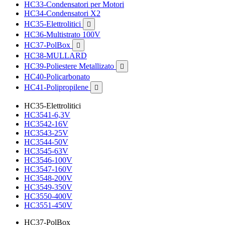
HC33-Condensatori per Motori
HC34-Condensatori X2
HC35-Elettrolitici

HC36-Multistrato 100V
HC37-PolBox

HC38-MULLARD
HC39-Poliestere Metallizato

HC40-Policarbonato
HC41-Polipropilene

HC35-Elettrolitici
HC3541-6,3V
HC3542-16V
HC3543-25V
HC3544-50V
HC3545-63V
HC3546-100V
HC3547-160V
HC3548-200V
HC3549-350V
HC3550-400V
HC3551-450V
HC37-PolBox