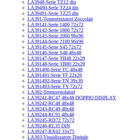
LA3948-Serie TZ12 din
LA39490-Serie TZ24 din
LA39491-Serie TZ25 din
LA391-Temporizzatori Zoccolati
LA39141-Serie 1400 72x72
LA39142-Serie 1800 72x72
LA39143-Serie 2000 96x96
LA39144-Serie 2100 96x96
LA39145-Serie S45 72x72
LA39146-Serie S48 48x48
LA39147-Serie TB48 22x29
LA39148-Serie TB80 22x29
LA391490-Serie TC 48x48
LA391491-Serie TF 22x29
LA391492-Serie TN 39x39
LA391493-Serie TY 72x72
LA392-Termoregolatori
LA39241-RC47 48x48 DOPPIO DISPLAY
LA39242-RC48 48x48
LA39243-RC49 48x48
LA39244-RC91 48x48
LA39245-RD72 72x72
LA39246-RL35 DIN
LA39247-RX02 33x75
LA393-Visualizzatore Digitale