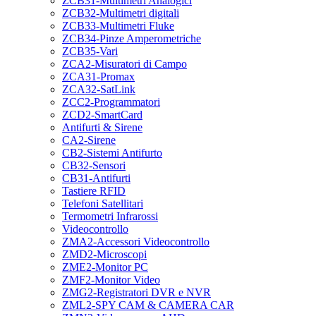
ZCB31-Multimetri Analogici
ZCB32-Multimetri digitali
ZCB33-Multimetri Fluke
ZCB34-Pinze Amperometriche
ZCB35-Vari
ZCA2-Misuratori di Campo
ZCA31-Promax
ZCA32-SatLink
ZCC2-Programmatori
ZCD2-SmartCard
Antifurti & Sirene
CA2-Sirene
CB2-Sistemi Antifurto
CB32-Sensori
CB31-Antifurti
Tastiere RFID
Telefoni Satellitari
Termometri Infrarossi
Videocontrollo
ZMA2-Accessori Videocontrollo
ZMD2-Microscopi
ZME2-Monitor PC
ZMF2-Monitor Video
ZMG2-Registratori DVR e NVR
ZML2-SPY CAM & CAMERA CAR