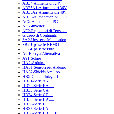
AB34-Alimentatori 24V
AB35A1-Alimentatori 36V
AB35A2-Alimentatori 48V
AB35-Alimentatori MULTI
AC2-Alimentatori PC
AD2-Inverter
AF2-Regolatori di Tensione
Gruppo di Continuita'
SA2-Ups serie Multistation
SB2-Ups serie NEMO
SC2-Ups serie Pure
A9-Energia Alternativa
A91-Solare
HA2-Arduino
HA31-Sensori per Arduino
HA32-Shields Arduino
HB2-Circuiti Integrati
HB31-Serie AN.....
HB32-Serie BA.....
HB33-Serie CA....
HB34-Serie CD....
HB35-Serie HA.....
HB36-Serie I~L.....
HB37-Serie LA.....
HB38-Serie LB ~ LF.....