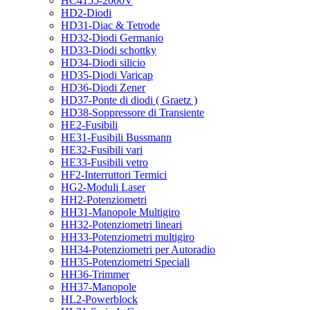
HC4155-2000V
HD2-Diodi
HD31-Diac & Tetrode
HD32-Diodi Germanio
HD33-Diodi schottky
HD34-Diodi silicio
HD35-Diodi Varicap
HD36-Diodi Zener
HD37-Ponte di diodi ( Graetz )
HD38-Soppressore di Transiente
HE2-Fusibili
HE31-Fusibili Bussmann
HE32-Fusibili vari
HE33-Fusibili vetro
HF2-Interruttori Termici
HG2-Moduli Laser
HH2-Potenziometri
HH31-Manopole Multigiro
HH32-Potenziometri lineari
HH33-Potenziometri multigiro
HH34-Potenziometri per Autoradio
HH35-Potenziometri Speciali
HH36-Trimmer
HH37-Manopole
HL2-Powerblock