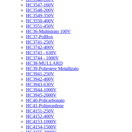
HC3547-160V
HC3548-200V
HC3549-350V
HC3550-400V
HC3551-450V
HC36-Multistrato 100V
HC37-PolBox
HC3741-250V
HC3742-400V
HC3743 - 630V
HC3744 - 1000V
HC38-MULLARD
HC39-Poliestere Metallizato
HC3941-250V
HC3942-400V
HC3943-630V
HC3944-1000V
HC3945-2000V
HC40-Policarbonato
HC41-Polipropilene
HC4151-250V
HC4152-400V
HC4153-1000V
HC4154-1500V