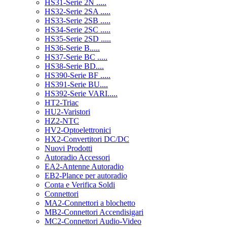
HS31-Serie 2N .....
HS32-Serie 2SA .....
HS33-Serie 2SB .....
HS34-Serie 2SC .....
HS35-Serie 2SD .....
HS36-Serie B.....
HS37-Serie BC .....
HS38-Serie BD....
HS390-Serie BF .....
HS391-Serie BU....
HS392-Serie VARI.....
HT2-Triac
HU2-Varistori
HZ2-NTC
HV2-Optoelettronici
HX2-Convertitori DC/DC
Nuovi Prodotti
Autoradio Accessori
EA2-Antenne Autoradio
EB2-Plance per autoradio
Conta e Verifica Soldi
Connettori
MA2-Connettori a blochetto
MB2-Connettori Accendisigari
MC2-Connettori Audio-Video