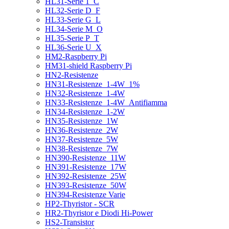
HL31-Serie 1_C
HL32-Serie D_F
HL33-Serie G_L
HL34-Serie M_O
HL35-Serie P_T
HL36-Serie U_X
HM2-Raspberry Pi
HM31-shield Raspberry Pi
HN2-Resistenze
HN31-Resistenze_1-4W_1%
HN32-Resistenze_1-4W
HN33-Resistenze_1-4W_Antifiamma
HN34-Resistenze_1-2W
HN35-Resistenze_1W
HN36-Resistenze_2W
HN37-Resistenze_5W
HN38-Resistenze_7W
HN390-Resistenze_11W
HN391-Resistenze_17W
HN392-Resistenze_25W
HN393-Resistenze_50W
HN394-Resistenze Varie
HP2-Thyristor - SCR
HR2-Thyristor e Diodi Hi-Power
HS2-Transistor