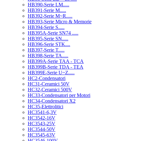
HB390-Serie LM.....
HB391-Serie M.....
HB392-Serie M~R.....
HB393-Serie Micro & Memorie
HB394-Serie S.....
HB395A-Serie SN74 .....
HB395-Serie SN.....
HB396-Serie STK....
HB397-Serie T.....
HB398-Serie TA.....
HB399A-Serie TAA - TCA
HB399B-Serie TDA - TEA
HB399E-Serie U~Z.....
HC2-Condensatori
HC31-Ceramici 50V
HC32-Ceramici 500V
HC33-Condensatori per Motori
HC34-Condensatori X2
HC35-Elettrolitici
HC3541-6,3V
HC3542-16V
HC3543-25V
HC3544-50V
HC3545-63V
HC3546-100V