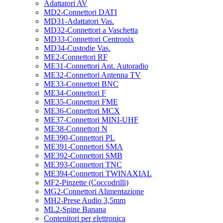
Adattatori AV
MD2-Connettori DATI
MD31-Adattatori Vas.
MD32-Connettori a Vaschetta
MD33-Connettori Centronix
MD34-Custodie Vas.
ME2-Connettori RF
ME31-Connettori Ant. Autoradio
ME32-Connettori Antenna TV
ME33-Connettori BNC
ME34-Connettori F
ME35-Connettori FME
ME36-Connettori MCX
ME37-Connettori MINI-UHF
ME38-Connettori N
ME390-Connettori PL
ME391-Connettori SMA
ME392-Connettori SMB
ME393-Connettori TNC
ME394-Connettori TWINAXIAL
MF2-Pinzette (Coccodrilli)
MG2-Connettori Alimentazione
MH2-Prese Audio 3,5mm
ML2-Spine Banana
Contenitori per elettronica