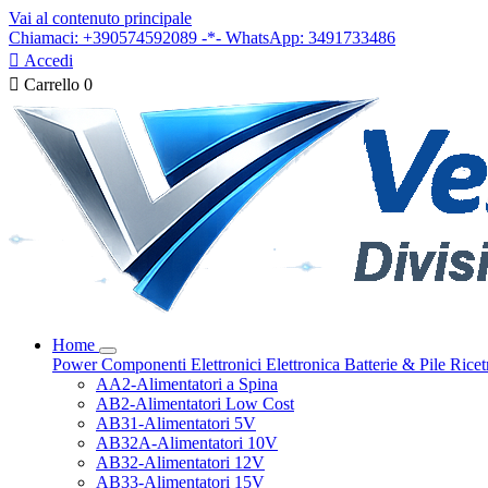
Vai al contenuto principale
Chiamaci: +390574592089 -*- WhatsApp: 3491733486

Accedi

Carrello
0
Home
Power
Componenti Elettronici
Elettronica
Batterie & Pile
Ricet
AA2-Alimentatori a Spina
AB2-Alimentatori Low Cost
AB31-Alimentatori 5V
AB32A-Alimentatori 10V
AB32-Alimentatori 12V
AB33-Alimentatori 15V