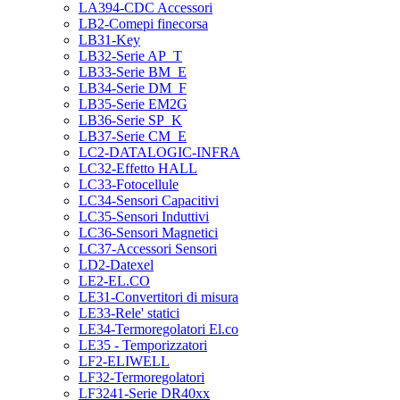
LA394-CDC Accessori
LB2-Comepi finecorsa
LB31-Key
LB32-Serie AP_T
LB33-Serie BM_E
LB34-Serie DM_F
LB35-Serie EM2G
LB36-Serie SP_K
LB37-Serie CM_E
LC2-DATALOGIC-INFRA
LC32-Effetto HALL
LC33-Fotocellule
LC34-Sensori Capacitivi
LC35-Sensori Induttivi
LC36-Sensori Magnetici
LC37-Accessori Sensori
LD2-Datexel
LE2-EL.CO
LE31-Convertitori di misura
LE33-Rele' statici
LE34-Termoregolatori El.co
LE35 - Temporizzatori
LF2-ELIWELL
LF32-Termoregolatori
LF3241-Serie DR40xx