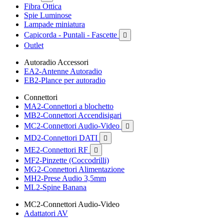
Fibra Ottica
Spie Luminose
Lampade miniatura
Capicorda - Puntali - Fascette

Outlet
Autoradio Accessori
EA2-Antenne Autoradio
EB2-Plance per autoradio
Connettori
MA2-Connettori a blochetto
MB2-Connettori Accendisigari
MC2-Connettori Audio-Video

MD2-Connettori DATI

ME2-Connettori RF

MF2-Pinzette (Coccodrilli)
MG2-Connettori Alimentazione
MH2-Prese Audio 3,5mm
ML2-Spine Banana
MC2-Connettori Audio-Video
Adattatori AV