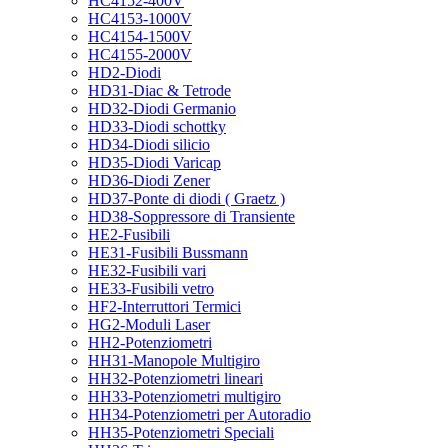
HC4152-400V
HC4153-1000V
HC4154-1500V
HC4155-2000V
HD2-Diodi
HD31-Diac & Tetrode
HD32-Diodi Germanio
HD33-Diodi schottky
HD34-Diodi silicio
HD35-Diodi Varicap
HD36-Diodi Zener
HD37-Ponte di diodi ( Graetz )
HD38-Soppressore di Transiente
HE2-Fusibili
HE31-Fusibili Bussmann
HE32-Fusibili vari
HE33-Fusibili vetro
HF2-Interruttori Termici
HG2-Moduli Laser
HH2-Potenziometri
HH31-Manopole Multigiro
HH32-Potenziometri lineari
HH33-Potenziometri multigiro
HH34-Potenziometri per Autoradio
HH35-Potenziometri Speciali