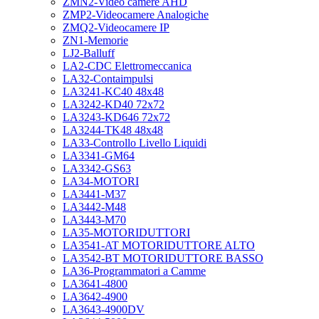
ZMN2-Video camere AHD
ZMP2-Videocamere Analogiche
ZMQ2-Videocamere IP
ZN1-Memorie
LJ2-Balluff
LA2-CDC Elettromeccanica
LA32-Contaimpulsi
LA3241-KC40 48x48
LA3242-KD40 72x72
LA3243-KD646 72x72
LA3244-TK48 48x48
LA33-Controllo Livello Liquidi
LA3341-GM64
LA3342-GS63
LA34-MOTORI
LA3441-M37
LA3442-M48
LA3443-M70
LA35-MOTORIDUTTORI
LA3541-AT MOTORIDUTTORE ALTO
LA3542-BT MOTORIDUTTORE BASSO
LA36-Programmatori a Camme
LA3641-4800
LA3642-4900
LA3643-4900DV