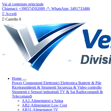
Vai al contenuto principale
Chiamaci: +390574592089 -*- WhatsApp: 3491733486

Accedi

Carrello
0
Home
Power
Componenti Elettronici
Elettronica
Batterie & Pile
Ricetrasmittenti & Strumenti
Sicurezza & Video controllo
Strumenti e Sensori industriali
TV & Sat
Radiocomandi &
Telecomandi
AA2-Alimentatori a Spina
AB2-Alimentatori Low Cost
AB31-Alimentatori 5V