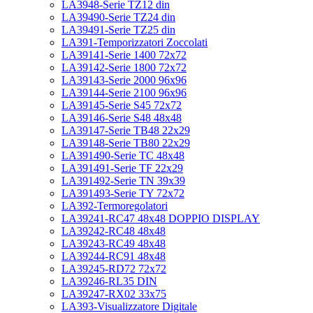
LA3948-Serie TZ12 din
LA39490-Serie TZ24 din
LA39491-Serie TZ25 din
LA391-Temporizzatori Zoccolati
LA39141-Serie 1400 72x72
LA39142-Serie 1800 72x72
LA39143-Serie 2000 96x96
LA39144-Serie 2100 96x96
LA39145-Serie S45 72x72
LA39146-Serie S48 48x48
LA39147-Serie TB48 22x29
LA39148-Serie TB80 22x29
LA391490-Serie TC 48x48
LA391491-Serie TF 22x29
LA391492-Serie TN 39x39
LA391493-Serie TY 72x72
LA392-Termoregolatori
LA39241-RC47 48x48 DOPPIO DISPLAY
LA39242-RC48 48x48
LA39243-RC49 48x48
LA39244-RC91 48x48
LA39245-RD72 72x72
LA39246-RL35 DIN
LA39247-RX02 33x75
LA393-Visualizzatore Digitale