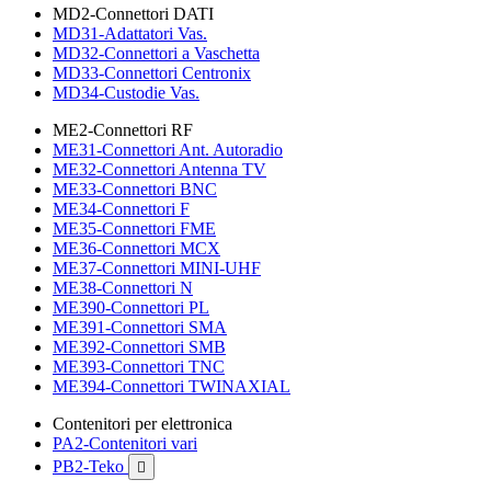
MD2-Connettori DATI
MD31-Adattatori Vas.
MD32-Connettori a Vaschetta
MD33-Connettori Centronix
MD34-Custodie Vas.
ME2-Connettori RF
ME31-Connettori Ant. Autoradio
ME32-Connettori Antenna TV
ME33-Connettori BNC
ME34-Connettori F
ME35-Connettori FME
ME36-Connettori MCX
ME37-Connettori MINI-UHF
ME38-Connettori N
ME390-Connettori PL
ME391-Connettori SMA
ME392-Connettori SMB
ME393-Connettori TNC
ME394-Connettori TWINAXIAL
Contenitori per elettronica
PA2-Contenitori vari
PB2-Teko
