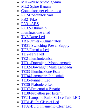
MH2-Prese Audio 3,5mm
ML2-Spine Banana
Contenitori per elettronica
PA2-Contenitori vari
PB2-Teko
PA31-ABS
PA32-Alluminio
Illuminazione a led
TA2-Barre Led
TB2-Driver - Alimentatori
TB31-Switching Power Supply
TC2-Faretti a Led
TD2-Fari a led
TE2-Illuminotecnica
TE31-Downlight Mono lampada
TE32-Downlight Multi Lampada
TE33-Illuminazione Esterni
TE34-Lampadari Industriali
TE35-Pannelli Led
TE36-Plafoniere Led
TE37-Proiettori a Binario
TE38-Proiettori per Esterni
TF2-Lampade Bulbi Strisce Tubi LED
TF31-Bulbi Classici Led
TF32-Bulbi Filamento Clear Led