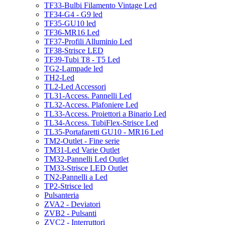
TF33-Bulbi Filamento Vintage Led
TF34-G4 - G9 led
TF35-GU10 led
TF36-MR16 Led
TF37-Profili Alluminio Led
TF38-Strisce LED
TF39-Tubi T8 - T5 Led
TG2-Lampade led
TH2-Led
TL2-Led Accessori
TL31-Access. Pannelli Led
TL32-Access. Plafoniere Led
TL33-Access. Proiettori a Binario Led
TL34-Access. TubiFlex-Strisce Led
TL35-Portafaretti GU10 - MR16 Led
TM2-Outlet - Fine serie
TM31-Led Varie Outlet
TM32-Pannelli Led Outlet
TM33-Strisce LED Outlet
TN2-Pannelli a Led
TP2-Strisce led
Pulsanteria
ZVA2 - Deviatori
ZVB2 - Pulsanti
ZVC2 - Interruttori