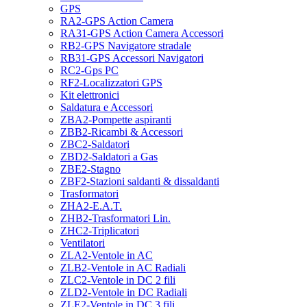
GPS
RA2-GPS Action Camera
RA31-GPS Action Camera Accessori
RB2-GPS Navigatore stradale
RB31-GPS Accessori Navigatori
RC2-Gps PC
RF2-Localizzatori GPS
Kit elettronici
Saldatura e Accessori
ZBA2-Pompette aspiranti
ZBB2-Ricambi & Accessori
ZBC2-Saldatori
ZBD2-Saldatori a Gas
ZBE2-Stagno
ZBF2-Stazioni saldanti & dissaldanti
Trasformatori
ZHA2-E.A.T.
ZHB2-Trasformatori Lin.
ZHC2-Triplicatori
Ventilatori
ZLA2-Ventole in AC
ZLB2-Ventole in AC Radiali
ZLC2-Ventole in DC 2 fili
ZLD2-Ventole in DC Radiali
ZLE2-Ventole in DC 3 fili