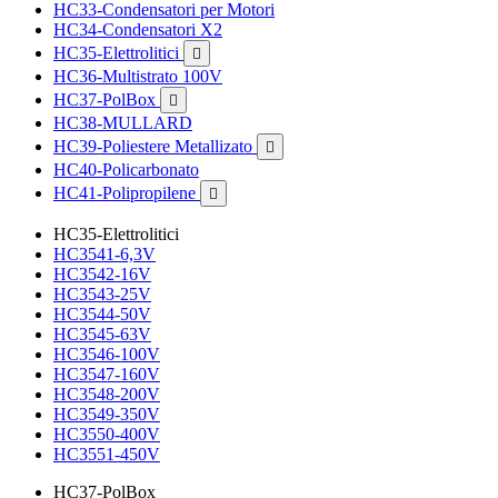
HC33-Condensatori per Motori
HC34-Condensatori X2
HC35-Elettrolitici

HC36-Multistrato 100V
HC37-PolBox

HC38-MULLARD
HC39-Poliestere Metallizato

HC40-Policarbonato
HC41-Polipropilene

HC35-Elettrolitici
HC3541-6,3V
HC3542-16V
HC3543-25V
HC3544-50V
HC3545-63V
HC3546-100V
HC3547-160V
HC3548-200V
HC3549-350V
HC3550-400V
HC3551-450V
HC37-PolBox