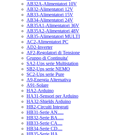
AB32A-Alimentatori 10V
AB32-Alimentatori 12V
AB33-Alimentatori 15V
AB34-Alimentatori 24V
AB35A1-Alimentatori 36V
AB35A2-Alimentatori 48V
AB35-Alimentatori MULTI
AC2-Alimentatori PC
AD2-Inverter
AF2-Regolatori di Tensione
Gruppo di Continuita'
SA2-Ups serie Multistation
SB2-Ups serie NEMO
SC2-Ups serie Pure
A9-Energia Alternativa
A91-Solare
HA2-Arduino
HA31-Sensori per Arduino
HA32-Shields Arduino
HB2-Circuiti Integrati
HB31-Serie AN.....
HB32-Serie BA.....
HB33-Serie CA....
HB34-Serie CD....
HB35-Serie HA.....