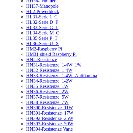
HH36-Trimmer
HH37-Manopole
HL2-Powerblock
HL31-Serie 1_C
HL32-Serie D_F
HL33-Serie G_L
HL34-Serie M_O
HL35-Serie P_T
HL36-Serie U_X
HM2-Raspberry Pi
HM31-shield Raspberry Pi
HN2-Resistenze
HN31-Resistenze_1-4W_1%
HN32-Resistenze_1-4W
HN33-Resistenze_1-4W_Antifiamma
HN34-Resistenze_1-2W
HN35-Resistenze_1W
HN36-Resistenze_2W
HN37-Resistenze_5W
HN38-Resistenze_7W
HN390-Resistenze_11W
HN391-Resistenze_17W
HN392-Resistenze_25W
HN393-Resistenze_50W
HN394-Resistenze Varie