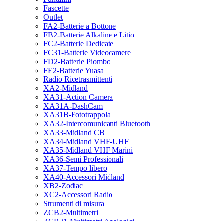
Fascette
Outlet
FA2-Batterie a Bottone
FB2-Batterie Alkaline e Litio
FC2-Batterie Dedicate
FC31-Batterie Videocamere
FD2-Batterie Piombo
FE2-Batterie Yuasa
Radio Ricetrasmittenti
XA2-Midland
XA31-Action Camera
XA31A-DashCam
XA31B-Fototrappola
XA32-Intercomunicanti Bluetooth
XA33-Midland CB
XA34-Midland VHF-UHF
XA35-Midland VHF Marini
XA36-Semi Professionali
XA37-Tempo libero
XA40-Accessori Midland
XB2-Zodiac
XC2-Accessori Radio
Strumenti di misura
ZCB2-Multimetri