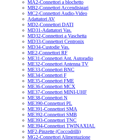
MA2-Connettori a blochetto
MB2-Connettori Accendisigari
MC2-Connettori Audio-Video
Adattatori AV
MD2-Connettori DATI
MD31-Adattatori Vas.
MD32-Connettori a Vaschetta
MD33-Connettori Centronix
MD34-Custodie Vas.
ME2-Connettori RF
ME31-Connettori Ant. Autoradio
ME32-Connettori Antenna TV
ME33-Connettori BNC
ME34-Connettori F
ME35-Connettori FME
ME36-Connettori MCX
ME37-Connettori MINI-UHF
ME38-Connettori N
ME390-Connettori PL
ME391-Connettori SMA
ME392-Connettori SMB
ME393-Connettori TNC
ME394-Connettori TWINAXIAL
MF2-Pinzette (Coccodrilli)
MG2-Connettori Alimentazione