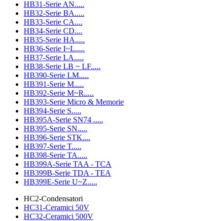
HB31-Serie AN.....
HB32-Serie BA.....
HB33-Serie CA....
HB34-Serie CD....
HB35-Serie HA.....
HB36-Serie I~L.....
HB37-Serie LA.....
HB38-Serie LB ~ LF.....
HB390-Serie LM.....
HB391-Serie M.....
HB392-Serie M~R.....
HB393-Serie Micro & Memorie
HB394-Serie S.....
HB395A-Serie SN74 .....
HB395-Serie SN.....
HB396-Serie STK....
HB397-Serie T.....
HB398-Serie TA.....
HB399A-Serie TAA - TCA
HB399B-Serie TDA - TEA
HB399E-Serie U~Z.....
HC2-Condensatori
HC31-Ceramici 50V
HC32-Ceramici 500V