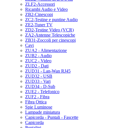
ZLF2-Accessori
Ricambi Audio e Video
ZB2-Cinescopi
ZC2-Testine e puntine Audio
ZE2-Tuner TV
ZD2-Testine Video (VCR)
ZA2-Antenne Telescopiche
ZB31-Zoccoli per cinescopi
Cavi
ZUA2 - Alimentazione
ZUB2 - Audio
ZUC2 - Video
ZUD2 - Dati
ZUD31 - Lan-Wan RJ45
ZUD32 - USB
ZUD33 - Vari
ZUD34 - D-Sub
ZUE2 - Telefonico
ZUF2 - Fibra
Fibra Ottica
Spie Luminose
Lampade miniatura
Capicorda - Puntali - Fascette
Capicorda
Puntalini