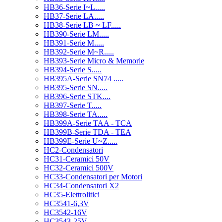
HB36-Serie I~L.....
HB37-Serie LA.....
HB38-Serie LB ~ LF.....
HB390-Serie LM.....
HB391-Serie M.....
HB392-Serie M~R.....
HB393-Serie Micro & Memorie
HB394-Serie S.....
HB395A-Serie SN74 .....
HB395-Serie SN.....
HB396-Serie STK....
HB397-Serie T.....
HB398-Serie TA.....
HB399A-Serie TAA - TCA
HB399B-Serie TDA - TEA
HB399E-Serie U~Z.....
HC2-Condensatori
HC31-Ceramici 50V
HC32-Ceramici 500V
HC33-Condensatori per Motori
HC34-Condensatori X2
HC35-Elettrolitici
HC3541-6,3V
HC3542-16V
HC3543-25V