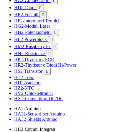
HC2-Condensatori

HD2-Diodi

HE2-Fusibili

HF2-Interruttori Termici
HG2-Moduli Laser
HH2-Potenziometri

HL2-Powerblock

HM2-Raspberry Pi

HN2-Resistenze

HP2-Thyristor - SCR
HR2-Thyristor e Diodi Hi-Power
HS2-Transistor

HT2-Triac
HU2-Varistori
HZ2-NTC
HV2-Optoelettronici
HX2-Convertitori DC/DC
HA2-Arduino
HA31-Sensori per Arduino
HA32-Shields Arduino
HB2-Circuiti Integrati