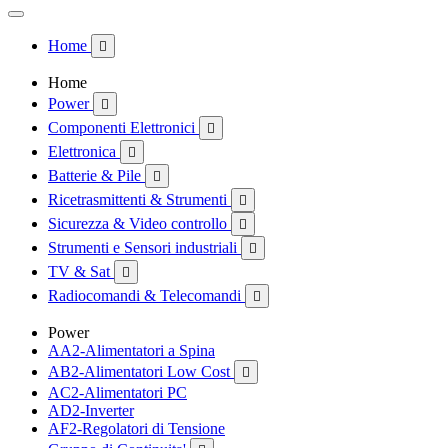
Home

Home
Power

Componenti Elettronici

Elettronica

Batterie & Pile

Ricetrasmittenti & Strumenti

Sicurezza & Video controllo

Strumenti e Sensori industriali

TV & Sat

Radiocomandi & Telecomandi

Power
AA2-Alimentatori a Spina
AB2-Alimentatori Low Cost

AC2-Alimentatori PC
AD2-Inverter
AF2-Regolatori di Tensione