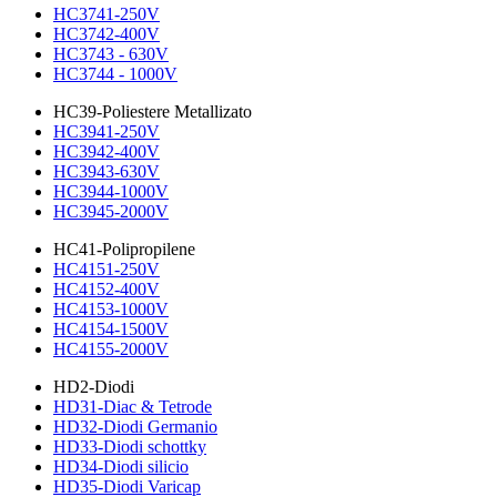
HC3741-250V
HC3742-400V
HC3743 - 630V
HC3744 - 1000V
HC39-Poliestere Metallizato
HC3941-250V
HC3942-400V
HC3943-630V
HC3944-1000V
HC3945-2000V
HC41-Polipropilene
HC4151-250V
HC4152-400V
HC4153-1000V
HC4154-1500V
HC4155-2000V
HD2-Diodi
HD31-Diac & Tetrode
HD32-Diodi Germanio
HD33-Diodi schottky
HD34-Diodi silicio
HD35-Diodi Varicap