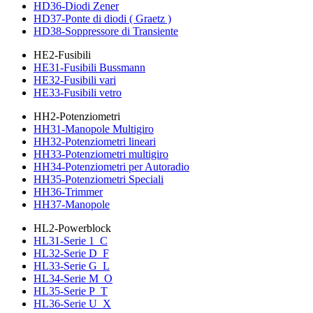
HD36-Diodi Zener
HD37-Ponte di diodi ( Graetz )
HD38-Soppressore di Transiente
HE2-Fusibili
HE31-Fusibili Bussmann
HE32-Fusibili vari
HE33-Fusibili vetro
HH2-Potenziometri
HH31-Manopole Multigiro
HH32-Potenziometri lineari
HH33-Potenziometri multigiro
HH34-Potenziometri per Autoradio
HH35-Potenziometri Speciali
HH36-Trimmer
HH37-Manopole
HL2-Powerblock
HL31-Serie 1_C
HL32-Serie D_F
HL33-Serie G_L
HL34-Serie M_O
HL35-Serie P_T
HL36-Serie U_X