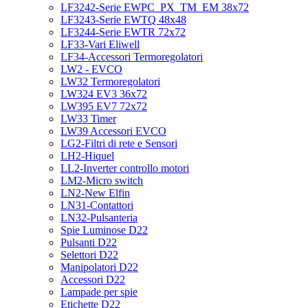
LF3242-Serie EWPC_PX_TM_EM 38x72
LF3243-Serie EWTQ 48x48
LF3244-Serie EWTR 72x72
LF33-Vari Eliwell
LF34-Accessori Termoregolatori
LW2 - EVCO
LW32 Termoregolatori
LW324 EV3 36x72
LW395 EV7 72x72
LW33 Timer
LW39 Accessori EVCO
LG2-Filtri di rete e Sensori
LH2-Hiquel
LL2-Inverter controllo motori
LM2-Micro switch
LN2-New Elfin
LN31-Contattori
LN32-Pulsanteria
Spie Luminose D22
Pulsanti D22
Selettori D22
Manipolatori D22
Accessori D22
Lampade per spie
Etichette D22