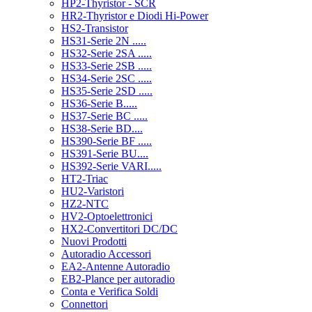
HP2-Thyristor - SCR
HR2-Thyristor e Diodi Hi-Power
HS2-Transistor
HS31-Serie 2N .....
HS32-Serie 2SA .....
HS33-Serie 2SB .....
HS34-Serie 2SC .....
HS35-Serie 2SD .....
HS36-Serie B.....
HS37-Serie BC .....
HS38-Serie BD....
HS390-Serie BF .....
HS391-Serie BU....
HS392-Serie VARI.....
HT2-Triac
HU2-Varistori
HZ2-NTC
HV2-Optoelettronici
HX2-Convertitori DC/DC
Nuovi Prodotti
Autoradio Accessori
EA2-Antenne Autoradio
EB2-Plance per autoradio
Conta e Verifica Soldi
Connettori