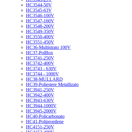
HC3544-50V
HC3545-63V
HC3546-100V
HC3547-160V
HC3548-200V
HC3549-350V
HC3550-400V
HC3551-450V
HC36-Multistrato 100V
HC37-PolBox
HC3741-250V
HC3742-400V
HC3743 - 630V
HC3744 - 1000V
HC38-MULLARD
HC39-Poliestere Metallizato
HC3941-250V
HC3942-400V
HC3943-630V
HC3944-1000V
HC3945-2000V
HC40-Policarbonato
HC41-Polipropilene
HC4151-250V