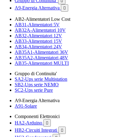
Gruppo di Continuita'

A9-Energia Alternativa

AB2-Alimentatori Low Cost
AB31-Alimentatori 5V
AB32A-Alimentatori 10V
AB32-Alimentatori 12V
AB33-Alimentatori 15V
AB34-Alimentatori 24V
AB35A1-Alimentatori 36V
AB35A2-Alimentatori 48V
AB35-Alimentatori MULTI
Gruppo di Continuita'
SA2-Ups serie Multistation
SB2-Ups serie NEMO
SC2-Ups serie Pure
A9-Energia Alternativa
A91-Solare
Componenti Elettronici
HA2-Arduino

HB2-Circuiti Integrati
