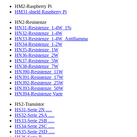
HM2-Raspberry Pi
HM31-shield Raspberry Pi
HN2-Resistenze
HN31-Resistenze_1-4W_1%
HN32-Resistenze_1-4W
HN33-Resistenze_1-4W_Antifiamma
HN34-Resistenze_1-2W
HN35-Resistenze_1W
HN36-Resistenze_2W
HN37-Resistenze_5W
HN38-Resistenze_7W
HN390-Resistenze_11W
HN391-Resistenze_17W
HN392-Resistenze_25W
HN393-Resistenze_50W
HN394-Resistenze Varie
HS2-Transistor
HS31-Serie 2N .....
HS32-Serie 2SA .....
HS33-Serie 2SB .....
HS34-Serie 2SC .....
HS35-Serie 2SD .....