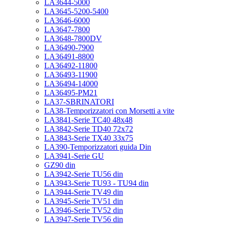
LA3644-5000
LA3645-5200-5400
LA3646-6000
LA3647-7800
LA3648-7800DV
LA36490-7900
LA36491-8800
LA36492-11800
LA36493-11900
LA36494-14000
LA36495-PM21
LA37-SBRINATORI
LA38-Temporizzatori con Morsetti a vite
LA3841-Serie TC40 48x48
LA3842-Serie TD40 72x72
LA3843-Serie TX40 33x75
LA390-Temporizzatori guida Din
LA3941-Serie GU
GZ90 din
LA3942-Serie TU56 din
LA3943-Serie TU93 - TU94 din
LA3944-Serie TV49 din
LA3945-Serie TV51 din
LA3946-Serie TV52 din
LA3947-Serie TV56 din