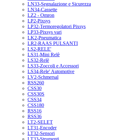
LN33-Segnalazione e Sicurezza
LN34-Cassette
LZ2 - Omron
LP2-Pixsys
LP32-Termoregolatori Pixsys
LP33-Pixsys vari
LK2-Pneumatica
LR2-RAAS PULSANTI
LS2-RELE'
LS31-Mini Relè
LS32-Relè
LS33-Zoccoli e Accessori
LS34-Rele' Automotive
LV2-Schmersal
RSS260
CSS30
CSS30S
CSS34
CSS180
RSS16
RSS36
LT2-SELET
LT31-Encoder
LT32-Sensori
LT33-Strumenti