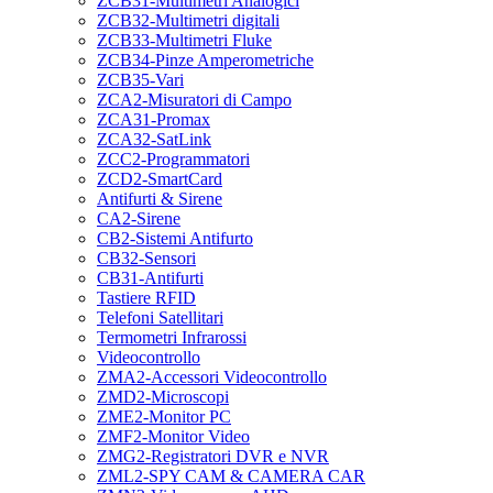
ZCB31-Multimetri Analogici
ZCB32-Multimetri digitali
ZCB33-Multimetri Fluke
ZCB34-Pinze Amperometriche
ZCB35-Vari
ZCA2-Misuratori di Campo
ZCA31-Promax
ZCA32-SatLink
ZCC2-Programmatori
ZCD2-SmartCard
Antifurti & Sirene
CA2-Sirene
CB2-Sistemi Antifurto
CB32-Sensori
CB31-Antifurti
Tastiere RFID
Telefoni Satellitari
Termometri Infrarossi
Videocontrollo
ZMA2-Accessori Videocontrollo
ZMD2-Microscopi
ZME2-Monitor PC
ZMF2-Monitor Video
ZMG2-Registratori DVR e NVR
ZML2-SPY CAM & CAMERA CAR