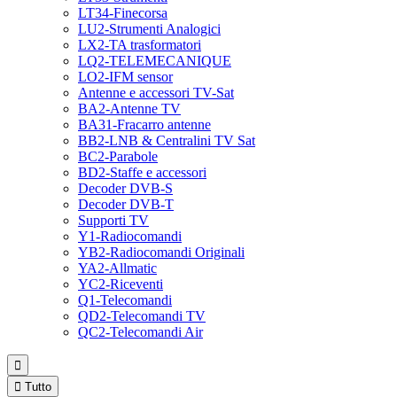
LT34-Finecorsa
LU2-Strumenti Analogici
LX2-TA trasformatori
LQ2-TELEMECANIQUE
LO2-IFM sensor
Antenne e accessori TV-Sat
BA2-Antenne TV
BA31-Fracarro antenne
BB2-LNB & Centralini TV Sat
BC2-Parabole
BD2-Staffe e accessori
Decoder DVB-S
Decoder DVB-T
Supporti TV
Y1-Radiocomandi
YB2-Radiocomandi Originali
YA2-Allmatic
YC2-Riceventi
Q1-Telecomandi
QD2-Telecomandi TV
QC2-Telecomandi Air


Tutto