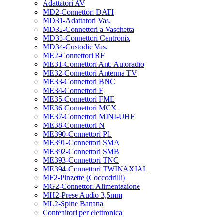
Adattatori AV
MD2-Connettori DATI
MD31-Adattatori Vas.
MD32-Connettori a Vaschetta
MD33-Connettori Centronix
MD34-Custodie Vas.
ME2-Connettori RF
ME31-Connettori Ant. Autoradio
ME32-Connettori Antenna TV
ME33-Connettori BNC
ME34-Connettori F
ME35-Connettori FME
ME36-Connettori MCX
ME37-Connettori MINI-UHF
ME38-Connettori N
ME390-Connettori PL
ME391-Connettori SMA
ME392-Connettori SMB
ME393-Connettori TNC
ME394-Connettori TWINAXIAL
MF2-Pinzette (Coccodrilli)
MG2-Connettori Alimentazione
MH2-Prese Audio 3,5mm
ML2-Spine Banana
Contenitori per elettronica