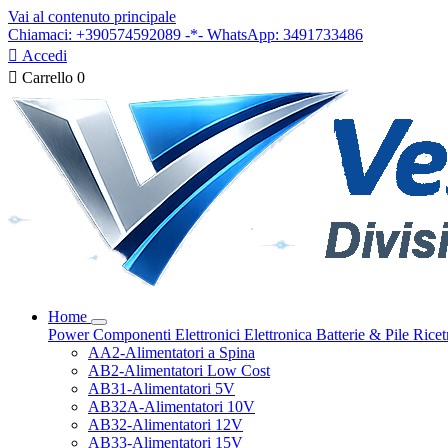
Vai al contenuto principale
Chiamaci: +390574592089 -*- WhatsApp: 3491733486

Accedi

Carrello
0
Home
Power
Componenti Elettronici
Elettronica
Batterie & Pile
Ricet
AA2-Alimentatori a Spina
AB2-Alimentatori Low Cost
AB31-Alimentatori 5V
AB32A-Alimentatori 10V
AB32-Alimentatori 12V
AB33-Alimentatori 15V