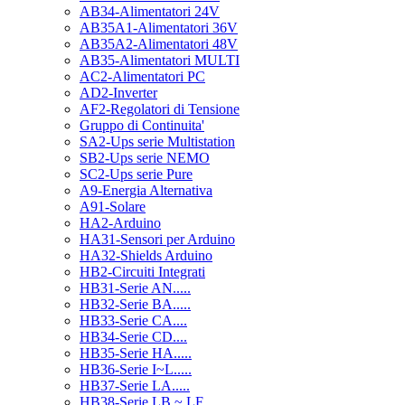
AB34-Alimentatori 24V
AB35A1-Alimentatori 36V
AB35A2-Alimentatori 48V
AB35-Alimentatori MULTI
AC2-Alimentatori PC
AD2-Inverter
AF2-Regolatori di Tensione
Gruppo di Continuita'
SA2-Ups serie Multistation
SB2-Ups serie NEMO
SC2-Ups serie Pure
A9-Energia Alternativa
A91-Solare
HA2-Arduino
HA31-Sensori per Arduino
HA32-Shields Arduino
HB2-Circuiti Integrati
HB31-Serie AN.....
HB32-Serie BA.....
HB33-Serie CA....
HB34-Serie CD....
HB35-Serie HA.....
HB36-Serie I~L.....
HB37-Serie LA.....
HB38-Serie LB ~ LF.....