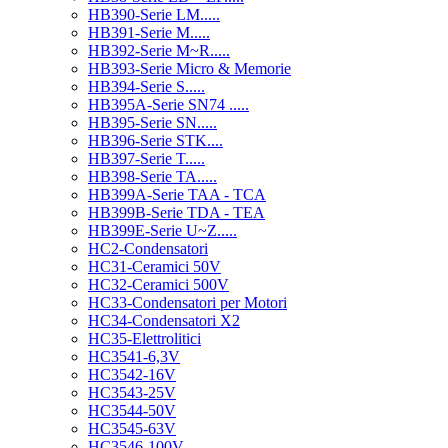
HB390-Serie LM.....
HB391-Serie M.....
HB392-Serie M~R.....
HB393-Serie Micro & Memorie
HB394-Serie S.....
HB395A-Serie SN74 .....
HB395-Serie SN.....
HB396-Serie STK....
HB397-Serie T.....
HB398-Serie TA.....
HB399A-Serie TAA - TCA
HB399B-Serie TDA - TEA
HB399E-Serie U~Z.....
HC2-Condensatori
HC31-Ceramici 50V
HC32-Ceramici 500V
HC33-Condensatori per Motori
HC34-Condensatori X2
HC35-Elettrolitici
HC3541-6,3V
HC3542-16V
HC3543-25V
HC3544-50V
HC3545-63V
HC3546-100V