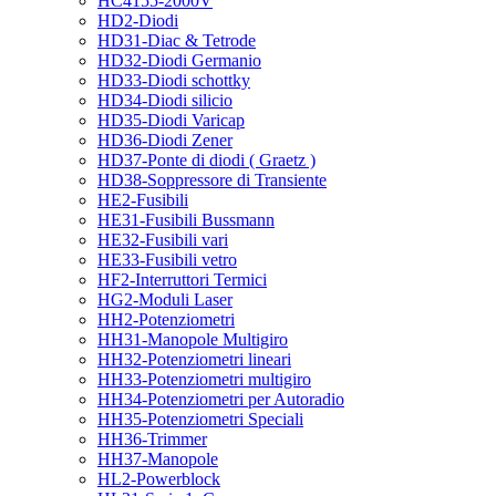
HC4155-2000V
HD2-Diodi
HD31-Diac & Tetrode
HD32-Diodi Germanio
HD33-Diodi schottky
HD34-Diodi silicio
HD35-Diodi Varicap
HD36-Diodi Zener
HD37-Ponte di diodi ( Graetz )
HD38-Soppressore di Transiente
HE2-Fusibili
HE31-Fusibili Bussmann
HE32-Fusibili vari
HE33-Fusibili vetro
HF2-Interruttori Termici
HG2-Moduli Laser
HH2-Potenziometri
HH31-Manopole Multigiro
HH32-Potenziometri lineari
HH33-Potenziometri multigiro
HH34-Potenziometri per Autoradio
HH35-Potenziometri Speciali
HH36-Trimmer
HH37-Manopole
HL2-Powerblock