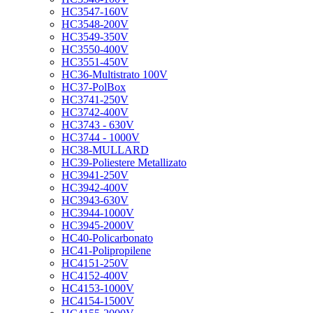
HC3547-160V
HC3548-200V
HC3549-350V
HC3550-400V
HC3551-450V
HC36-Multistrato 100V
HC37-PolBox
HC3741-250V
HC3742-400V
HC3743 - 630V
HC3744 - 1000V
HC38-MULLARD
HC39-Poliestere Metallizato
HC3941-250V
HC3942-400V
HC3943-630V
HC3944-1000V
HC3945-2000V
HC40-Policarbonato
HC41-Polipropilene
HC4151-250V
HC4152-400V
HC4153-1000V
HC4154-1500V