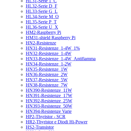
HL31-Serie 1_C
HL32-Serie D_F
HL33-Serie G_L
HL34-Serie M_O
HL35-Serie P_T
HL36-Serie U_X
HM2-Raspberry Pi
HM31-shield Raspberry Pi
HN2-Resistenze
HN31-Resistenze_1-4W_1%
HN32-Resistenze_1-4W
HN33-Resistenze_1-4W_Antifiamma
HN34-Resistenze_1-2W
HN35-Resistenze_1W
HN36-Resistenze_2W
HN37-Resistenze_5W
HN38-Resistenze_7W
HN390-Resistenze_11W
HN391-Resistenze_17W
HN392-Resistenze_25W
HN393-Resistenze_50W
HN394-Resistenze Varie
HP2-Thyristor - SCR
HR2-Thyristor e Diodi Hi-Power
HS2-Transistor