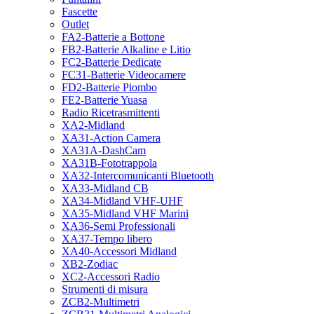
Fascette
Outlet
FA2-Batterie a Bottone
FB2-Batterie Alkaline e Litio
FC2-Batterie Dedicate
FC31-Batterie Videocamere
FD2-Batterie Piombo
FE2-Batterie Yuasa
Radio Ricetrasmittenti
XA2-Midland
XA31-Action Camera
XA31A-DashCam
XA31B-Fototrappola
XA32-Intercomunicanti Bluetooth
XA33-Midland CB
XA34-Midland VHF-UHF
XA35-Midland VHF Marini
XA36-Semi Professionali
XA37-Tempo libero
XA40-Accessori Midland
XB2-Zodiac
XC2-Accessori Radio
Strumenti di misura
ZCB2-Multimetri