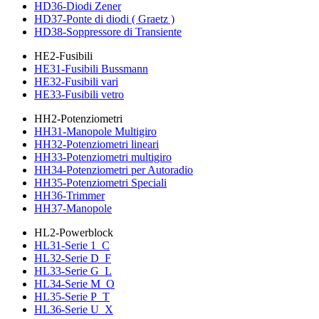
HD36-Diodi Zener
HD37-Ponte di diodi ( Graetz )
HD38-Soppressore di Transiente
HE2-Fusibili
HE31-Fusibili Bussmann
HE32-Fusibili vari
HE33-Fusibili vetro
HH2-Potenziometri
HH31-Manopole Multigiro
HH32-Potenziometri lineari
HH33-Potenziometri multigiro
HH34-Potenziometri per Autoradio
HH35-Potenziometri Speciali
HH36-Trimmer
HH37-Manopole
HL2-Powerblock
HL31-Serie 1_C
HL32-Serie D_F
HL33-Serie G_L
HL34-Serie M_O
HL35-Serie P_T
HL36-Serie U_X