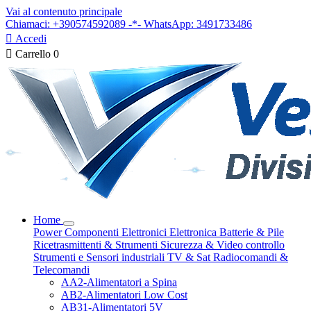
Vai al contenuto principale
Chiamaci: +390574592089 -*- WhatsApp: 3491733486

Accedi

Carrello
0
Home
Power
Componenti Elettronici
Elettronica
Batterie & Pile
Ricetrasmittenti & Strumenti
Sicurezza & Video controllo
Strumenti e Sensori industriali
TV & Sat
Radiocomandi &
Telecomandi
AA2-Alimentatori a Spina
AB2-Alimentatori Low Cost
AB31-Alimentatori 5V