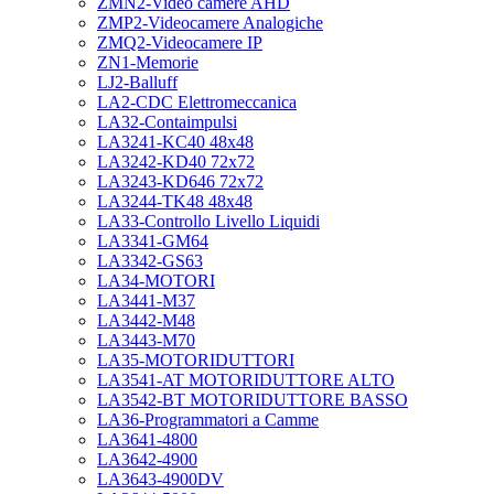
ZMN2-Video camere AHD
ZMP2-Videocamere Analogiche
ZMQ2-Videocamere IP
ZN1-Memorie
LJ2-Balluff
LA2-CDC Elettromeccanica
LA32-Contaimpulsi
LA3241-KC40 48x48
LA3242-KD40 72x72
LA3243-KD646 72x72
LA3244-TK48 48x48
LA33-Controllo Livello Liquidi
LA3341-GM64
LA3342-GS63
LA34-MOTORI
LA3441-M37
LA3442-M48
LA3443-M70
LA35-MOTORIDUTTORI
LA3541-AT MOTORIDUTTORE ALTO
LA3542-BT MOTORIDUTTORE BASSO
LA36-Programmatori a Camme
LA3641-4800
LA3642-4900
LA3643-4900DV