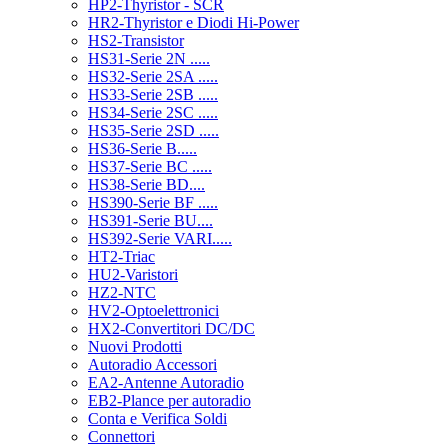
HP2-Thyristor - SCR
HR2-Thyristor e Diodi Hi-Power
HS2-Transistor
HS31-Serie 2N .....
HS32-Serie 2SA .....
HS33-Serie 2SB .....
HS34-Serie 2SC .....
HS35-Serie 2SD .....
HS36-Serie B.....
HS37-Serie BC .....
HS38-Serie BD....
HS390-Serie BF .....
HS391-Serie BU....
HS392-Serie VARI.....
HT2-Triac
HU2-Varistori
HZ2-NTC
HV2-Optoelettronici
HX2-Convertitori DC/DC
Nuovi Prodotti
Autoradio Accessori
EA2-Antenne Autoradio
EB2-Plance per autoradio
Conta e Verifica Soldi
Connettori