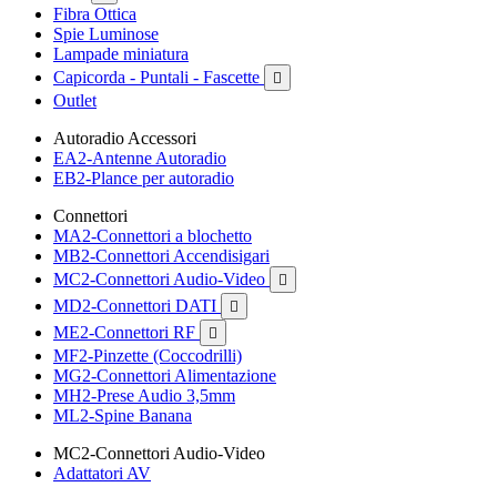
Fibra Ottica
Spie Luminose
Lampade miniatura
Capicorda - Puntali - Fascette

Outlet
Autoradio Accessori
EA2-Antenne Autoradio
EB2-Plance per autoradio
Connettori
MA2-Connettori a blochetto
MB2-Connettori Accendisigari
MC2-Connettori Audio-Video

MD2-Connettori DATI

ME2-Connettori RF

MF2-Pinzette (Coccodrilli)
MG2-Connettori Alimentazione
MH2-Prese Audio 3,5mm
ML2-Spine Banana
MC2-Connettori Audio-Video
Adattatori AV