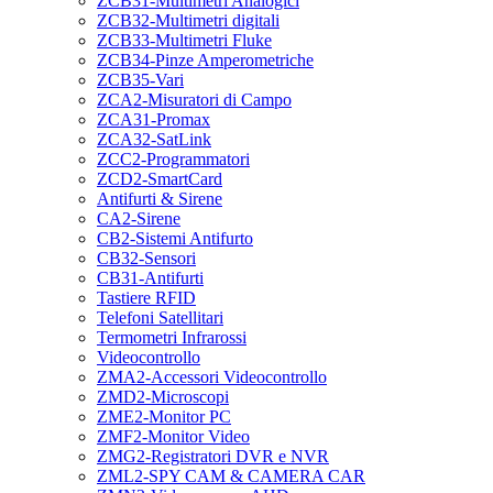
ZCB31-Multimetri Analogici
ZCB32-Multimetri digitali
ZCB33-Multimetri Fluke
ZCB34-Pinze Amperometriche
ZCB35-Vari
ZCA2-Misuratori di Campo
ZCA31-Promax
ZCA32-SatLink
ZCC2-Programmatori
ZCD2-SmartCard
Antifurti & Sirene
CA2-Sirene
CB2-Sistemi Antifurto
CB32-Sensori
CB31-Antifurti
Tastiere RFID
Telefoni Satellitari
Termometri Infrarossi
Videocontrollo
ZMA2-Accessori Videocontrollo
ZMD2-Microscopi
ZME2-Monitor PC
ZMF2-Monitor Video
ZMG2-Registratori DVR e NVR
ZML2-SPY CAM & CAMERA CAR