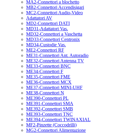
MA2-Connettori a blochetto
MB2-Connettori Accendisigari
MC2-Connettori Audio-Video
Adattatori AV
MD2-Connettori DATI
MD31-Adattatori Vas.
MD32-Connettori a Vaschetta
MD33-Connettori Centronix
MD34-Custodie Vas.
ME2-Connettori RF
ME31-Connettori Ant. Autoradio
ME32-Connettori Antenna TV
ME33-Connettori BNC
ME34-Connettori F
ME35-Connettori FME
ME36-Connettori MCX
ME37-Connettori MINI-UHF
ME38-Connettori N
ME390-Connettori PL
ME391-Connettori SMA
ME392-Connettori SMB
ME393-Connettori TNC
ME394-Connettori TWINAXIAL
MF2-Pinzette (Coccodrilli)
MG2-Connettori Alimentazione