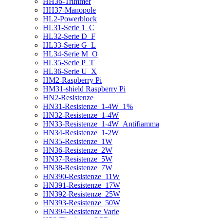
HH36-Trimmer
HH37-Manopole
HL2-Powerblock
HL31-Serie 1_C
HL32-Serie D_F
HL33-Serie G_L
HL34-Serie M_O
HL35-Serie P_T
HL36-Serie U_X
HM2-Raspberry Pi
HM31-shield Raspberry Pi
HN2-Resistenze
HN31-Resistenze_1-4W_1%
HN32-Resistenze_1-4W
HN33-Resistenze_1-4W_Antifiamma
HN34-Resistenze_1-2W
HN35-Resistenze_1W
HN36-Resistenze_2W
HN37-Resistenze_5W
HN38-Resistenze_7W
HN390-Resistenze_11W
HN391-Resistenze_17W
HN392-Resistenze_25W
HN393-Resistenze_50W
HN394-Resistenze Varie