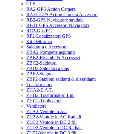
GPS
RA2-GPS Action Camera
RA31-GPS Action Camera Accessori
RB2-GPS Navigatore stradale
RB31-GPS Accessori Navigatori
RC2-Gps PC
RF2-Localizzatori GPS
Kit elettronici
Saldatura e Accessori
ZBA2-Pompette aspiranti
ZBB2-Ricambi & Accessori
ZBC2-Saldatori
ZBD2-Saldatori a Gas
ZBE2-Stagno
ZBF2-Stazioni saldanti & dissaldanti
Trasformatori
ZHA2-E.A.T.
ZHB2-Trasformatori Lin.
ZHC2-Triplicatori
Ventilatori
ZLA2-Ventole in AC
ZLB2-Ventole in AC Radiali
ZLC2-Ventole in DC 2 fili
ZLD2-Ventole in DC Radiali
ZLE2-Ventole in DC 3 fili