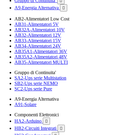
Gruppo di Continuita'

A9-Energia Alternativa

AB2-Alimentatori Low Cost
AB31-Alimentatori 5V
AB32A-Alimentatori 10V
AB32-Alimentatori 12V
AB33-Alimentatori 15V
AB34-Alimentatori 24V
AB35A1-Alimentatori 36V
AB35A2-Alimentatori 48V
AB35-Alimentatori MULTI
Gruppo di Continuita'
SA2-Ups serie Multistation
SB2-Ups serie NEMO
SC2-Ups serie Pure
A9-Energia Alternativa
A91-Solare
Componenti Elettronici
HA2-Arduino

HB2-Circuiti Integrati
