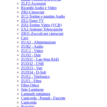
ZLF2-Accessori
Ricambi Audio e Video
ZB2-Cinescopi
ZC2-Testine e puntine Audio
ZE2-Tuner TV
ZD2-Testine Video (VCR)
ZA2-Antenne Telescopiche
ZB31-Zoccoli per cinescopi
Cavi
ZUA2 - Alimentazione
ZUB2 - Audio
ZUC2 - Video
ZUD2 - Dati
ZUD31 - Lan-Wan RJ45
ZUD32 - USB
ZUD33 - Vari
ZUD34 - D-Sub
ZUE2 - Telefonico
ZUF2 - Fibra
Fibra Ottica
Spie Luminose
Lampade miniatura
Capicorda - Puntali - Fascette
Capicorda
Puntalini