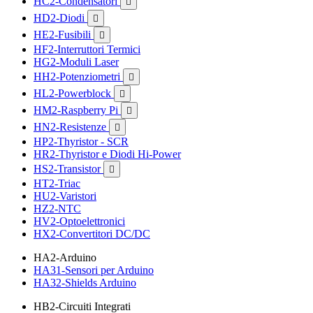
HC2-Condensatori

HD2-Diodi

HE2-Fusibili

HF2-Interruttori Termici
HG2-Moduli Laser
HH2-Potenziometri

HL2-Powerblock

HM2-Raspberry Pi

HN2-Resistenze

HP2-Thyristor - SCR
HR2-Thyristor e Diodi Hi-Power
HS2-Transistor

HT2-Triac
HU2-Varistori
HZ2-NTC
HV2-Optoelettronici
HX2-Convertitori DC/DC
HA2-Arduino
HA31-Sensori per Arduino
HA32-Shields Arduino
HB2-Circuiti Integrati