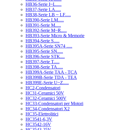
HB36-Serie I~L.....
HB37-Serie LA.....
HB38-Serie LB ~ LF.....
HB390-Serie LM.....
HB391-Serie M.....
HB392-Serie M~R.....
HB393-Serie Micro & Memorie
HB394-Serie S.....
HB395A-Serie SN74 .....
HB395-Serie SN.....
HB396-Serie STK....
HB397-Serie T.....
HB398-Serie TA.....
HB399A-Serie TAA - TCA
HB399B-Serie TDA - TEA
HB399E-Serie U~Z.....
HC2-Condensatori
HC31-Ceramici 50V
HC32-Ceramici 500V
HC33-Condensatori per Motori
HC34-Condensatori X2
HC35-Elettrolitici
HC3541-6,3V
HC3542-16V
HC3543-25V