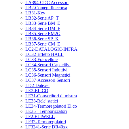
LA394-CDC Accessori
LB2-Comepi finecorsa
LB31-Key
LB32-Serie AP_T
LB33-Serie BM_E
LB34-Serie DM_F
LB35-Serie EM2G
LB36-Serie SP_K
LB37-Serie CM_E
LC2-DATALOGIC-INFRA
LC32-Effetto HALL
LC33-Fotocellule
LC34-Sensori Capacitivi
LC35-Sensori Induttivi
LC36-Sensori Magnetici
LC37-Accessori Sensori
LD2-Datexel
LE2-EL.CO
LE31-Convertitori di misura
LE33-Rele' statici
LE34-Termoregolatori El.co
LE35 - Temporizzatori
LF2-ELIWELL
LF32-Termoregolatori
LF3241-Serie DR40xx