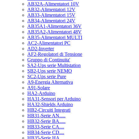
AB32A-Alimentatori 10V
AB32-Alimentatori 12V
AB33-Alimentatori 15V
AB34-Alimentatori 24V
AB35A1-Alimentatori 36V
AB35A2-Alimentatori 48V
AB35-Alimentatori MULTI
AC2-Alimentatori PC
AD2-Inverter
AF2-Regolatori di Tensione
Gruppo di Continuita'
SA2-Ups serie Multistation
SB2-Ups serie NEMO
SC2-Ups serie Pure
A9-Energia Alternativa
A91-Solare
HA2-Arduino
HA31-Sensori per Arduino
HA32-Shields Arduino
HB2-Circuiti Integrati
HB31-Serie AN.....
HB32-Serie BA.....
HB33-Serie CA....
HB34-Serie CD....
HB35-Serie HA.....