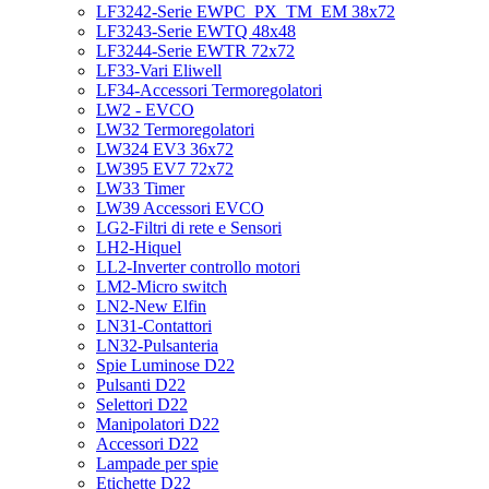
LF3242-Serie EWPC_PX_TM_EM 38x72
LF3243-Serie EWTQ 48x48
LF3244-Serie EWTR 72x72
LF33-Vari Eliwell
LF34-Accessori Termoregolatori
LW2 - EVCO
LW32 Termoregolatori
LW324 EV3 36x72
LW395 EV7 72x72
LW33 Timer
LW39 Accessori EVCO
LG2-Filtri di rete e Sensori
LH2-Hiquel
LL2-Inverter controllo motori
LM2-Micro switch
LN2-New Elfin
LN31-Contattori
LN32-Pulsanteria
Spie Luminose D22
Pulsanti D22
Selettori D22
Manipolatori D22
Accessori D22
Lampade per spie
Etichette D22