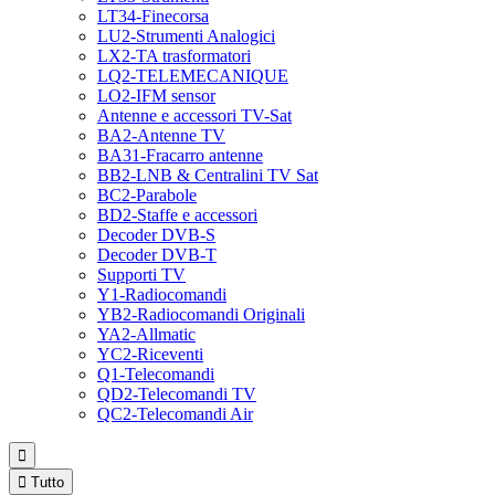
LT34-Finecorsa
LU2-Strumenti Analogici
LX2-TA trasformatori
LQ2-TELEMECANIQUE
LO2-IFM sensor
Antenne e accessori TV-Sat
BA2-Antenne TV
BA31-Fracarro antenne
BB2-LNB & Centralini TV Sat
BC2-Parabole
BD2-Staffe e accessori
Decoder DVB-S
Decoder DVB-T
Supporti TV
Y1-Radiocomandi
YB2-Radiocomandi Originali
YA2-Allmatic
YC2-Riceventi
Q1-Telecomandi
QD2-Telecomandi TV
QC2-Telecomandi Air


Tutto