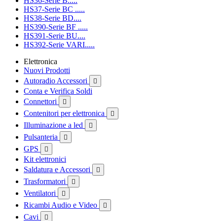
HS36-Serie B.....
HS37-Serie BC .....
HS38-Serie BD....
HS390-Serie BF .....
HS391-Serie BU....
HS392-Serie VARI.....
Elettronica
Nuovi Prodotti
Autoradio Accessori

Conta e Verifica Soldi
Connettori

Contenitori per elettronica

Illuminazione a led

Pulsanteria

GPS

Kit elettronici
Saldatura e Accessori

Trasformatori

Ventilatori

Ricambi Audio e Video

Cavi
