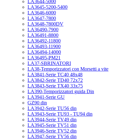
LA3644-5000
LA3645-5200-5400
LA3646-6000
LA3647-7800
LA3648-7800DV
LA36490-7900
LA36491-8800
LA36492-11800
LA36493-11900
LA36494-14000
LA36495-PM21
LA37-SBRINATORI
LA38-Temporizzatori con Morsetti a vite
LA3841-Serie TC40 48x48
LA3842-Serie TD40 72x72
LA3843-Serie TX40 33x75
LA390-Temporizzatori guida Din
LA3941-Serie GU
GZ90 din
LA3942-Serie TU56 din
LA3943-Serie TU93 - TU94 din
LA3944-Serie TV49 din
LA3945-Serie TV51 din
LA3946-Serie TV52 din
LA3947-Serie TV56 din