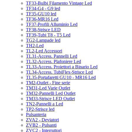
TF33-Bulbi Filamento Vintage Led
TF34-G4 - G9 led
TF35-GU10 led
TF36-MR16 Led
TF37-Profili Alluminio Led
TF38-Strisce LED
TF39-Tubi T8 - T5 Led
TG2-Lampade led
TH2-Led
TL2-Led Accessori
TL31-Access. Pannelli Led
TL32-Access. Plafoniere Led
TL33-Access. Proiettori a Binario Led
TL34-Access. TubiFlex-Strisce Led
TL35-Portafaretti GU10 - MR16 Led
TM2-Outlet - Fine serie
TM31-Led Varie Outlet
TM32-Pannelli Led Outlet
TM33-Strisce LED Outlet
TN2-Pannelli a Led
TP2-Strisce led
Pulsanteria
ZVA2 - Deviatori
ZVB2 - Pulsanti
ZVC2 - Interruttori