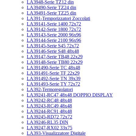
LA3948-Serie TZ12 din
LA39490-Serie TZ24 din
LA39491-Serie TZ25 din
LA391-Temporizzatori Zoccolati
LA39141-Serie 1400 72x72
LA39142-Serie 1800 72x72
LA39143-Serie 2000 96x96
LA39144-Serie 2100 96x96
LA39145-Serie S45 72x72
LA39146-Serie S48 48x48
LA39147-Serie TB48 22x29
LA39148-Serie TB80 22x29
LA391490-Serie TC 48x48
LA391491-Serie TF 22x29
LA391492-Serie TN 39x39
LA391493-Serie TY 72x72
LA392-Termoregolatori
LA39241-RC47 48x48 DOPPIO DISPLAY
LA39242-RC48 48x48
LA39243-RC49 48x48
LA39244-RC91 48x48
LA39245-RD72 72x72
LA39246-RL35 DIN
LA39247-RX02 33x75
LA393-Visualizzatore Digitale