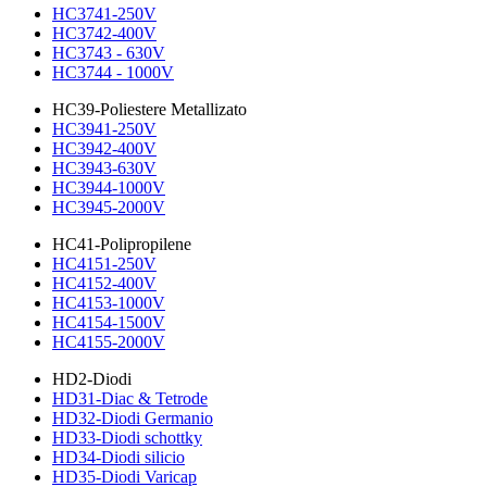
HC3741-250V
HC3742-400V
HC3743 - 630V
HC3744 - 1000V
HC39-Poliestere Metallizato
HC3941-250V
HC3942-400V
HC3943-630V
HC3944-1000V
HC3945-2000V
HC41-Polipropilene
HC4151-250V
HC4152-400V
HC4153-1000V
HC4154-1500V
HC4155-2000V
HD2-Diodi
HD31-Diac & Tetrode
HD32-Diodi Germanio
HD33-Diodi schottky
HD34-Diodi silicio
HD35-Diodi Varicap