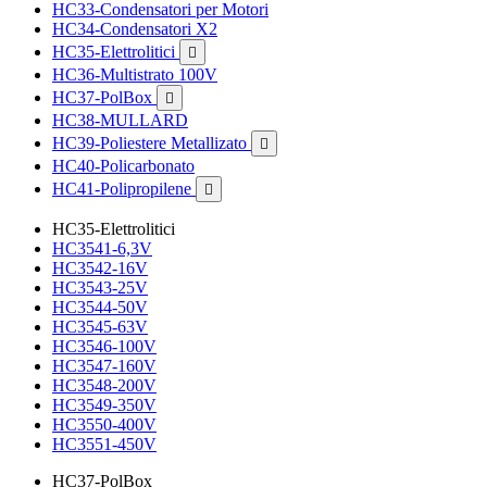
HC33-Condensatori per Motori
HC34-Condensatori X2
HC35-Elettrolitici

HC36-Multistrato 100V
HC37-PolBox

HC38-MULLARD
HC39-Poliestere Metallizato

HC40-Policarbonato
HC41-Polipropilene

HC35-Elettrolitici
HC3541-6,3V
HC3542-16V
HC3543-25V
HC3544-50V
HC3545-63V
HC3546-100V
HC3547-160V
HC3548-200V
HC3549-350V
HC3550-400V
HC3551-450V
HC37-PolBox