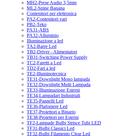
MH2-Prese Audio 3,5mm
ML2-Spine Banana
Contenitori per elettronica
PA2-Contenitori vari
PB2-Teko
PA31-ABS
PA32-Alluminio
Illuminazione a led
TA2-Barre Led
TB2-Driver - Alimentatori
TB31-Switching Power Supply
TC2-Faretti a Led
TD2-Fari a led
TE2-Illuminotecnica
TE31-Downlight Mono lampada
TE32-Downlight Multi Lampada
TE33-Illuminazione Esterni
TE34-Lampadari Industriali
TE35-Pannelli Led
TE36-Plafoniere Led
TE37-Proiettori a Binario
TE38-Proiettori per Esterni
TF2-Lampade Bulbi Strisce Tubi LED
TF31-Bulbi Classici Led
TF32-Bulbi Filamento Clear Led