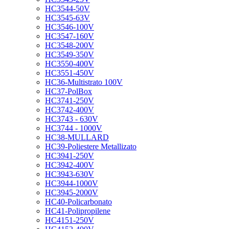
HC3544-50V
HC3545-63V
HC3546-100V
HC3547-160V
HC3548-200V
HC3549-350V
HC3550-400V
HC3551-450V
HC36-Multistrato 100V
HC37-PolBox
HC3741-250V
HC3742-400V
HC3743 - 630V
HC3744 - 1000V
HC38-MULLARD
HC39-Poliestere Metallizato
HC3941-250V
HC3942-400V
HC3943-630V
HC3944-1000V
HC3945-2000V
HC40-Policarbonato
HC41-Polipropilene
HC4151-250V