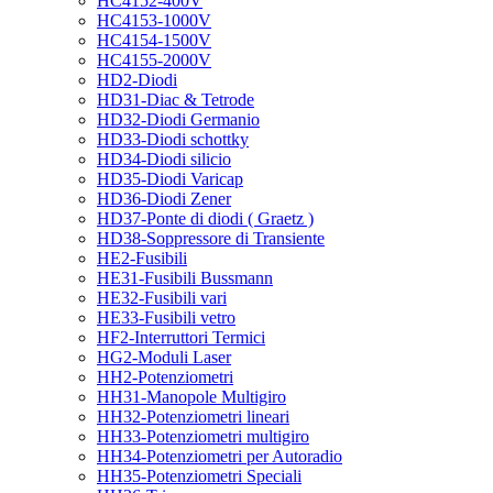
HC4152-400V
HC4153-1000V
HC4154-1500V
HC4155-2000V
HD2-Diodi
HD31-Diac & Tetrode
HD32-Diodi Germanio
HD33-Diodi schottky
HD34-Diodi silicio
HD35-Diodi Varicap
HD36-Diodi Zener
HD37-Ponte di diodi ( Graetz )
HD38-Soppressore di Transiente
HE2-Fusibili
HE31-Fusibili Bussmann
HE32-Fusibili vari
HE33-Fusibili vetro
HF2-Interruttori Termici
HG2-Moduli Laser
HH2-Potenziometri
HH31-Manopole Multigiro
HH32-Potenziometri lineari
HH33-Potenziometri multigiro
HH34-Potenziometri per Autoradio
HH35-Potenziometri Speciali