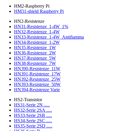
HM2-Raspberry Pi
HM31-shield Raspberry Pi
HN2-Resistenze
HN31-Resistenze_1-4W_1%
HN32-Resistenze_1-4W
HN33-Resistenze_1-4W_Antifiamma
HN34-Resistenze_1-2W
HN35-Resistenze_1W
HN36-Resistenze_2W
HN37-Resistenze_5W
HN38-Resistenze_7W
HN390-Resistenze_11W
HN391-Resistenze_17W
HN392-Resistenze_25W
HN393-Resistenze_50W
HN394-Resistenze Varie
HS2-Transistor
HS31-Serie 2N .....
HS32-Serie 2SA .....
HS33-Serie 2SB .....
HS34-Serie 2SC .....
HS35-Serie 2SD .....