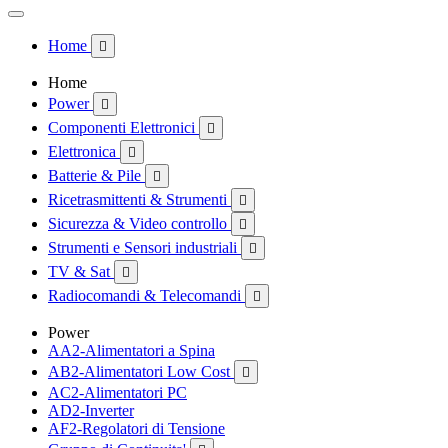
Home

Home
Power

Componenti Elettronici

Elettronica

Batterie & Pile

Ricetrasmittenti & Strumenti

Sicurezza & Video controllo

Strumenti e Sensori industriali

TV & Sat

Radiocomandi & Telecomandi

Power
AA2-Alimentatori a Spina
AB2-Alimentatori Low Cost

AC2-Alimentatori PC
AD2-Inverter
AF2-Regolatori di Tensione