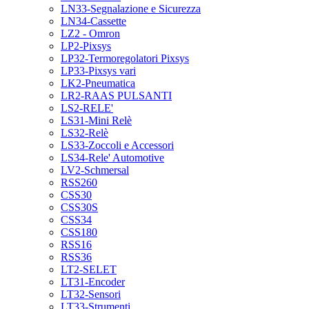
LN33-Segnalazione e Sicurezza
LN34-Cassette
LZ2 - Omron
LP2-Pixsys
LP32-Termoregolatori Pixsys
LP33-Pixsys vari
LK2-Pneumatica
LR2-RAAS PULSANTI
LS2-RELE'
LS31-Mini Relè
LS32-Relè
LS33-Zoccoli e Accessori
LS34-Rele' Automotive
LV2-Schmersal
RSS260
CSS30
CSS30S
CSS34
CSS180
RSS16
RSS36
LT2-SELET
LT31-Encoder
LT32-Sensori
LT33-Strumenti