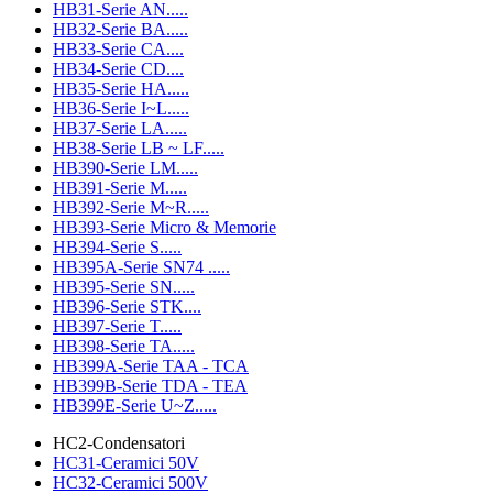
HB31-Serie AN.....
HB32-Serie BA.....
HB33-Serie CA....
HB34-Serie CD....
HB35-Serie HA.....
HB36-Serie I~L.....
HB37-Serie LA.....
HB38-Serie LB ~ LF.....
HB390-Serie LM.....
HB391-Serie M.....
HB392-Serie M~R.....
HB393-Serie Micro & Memorie
HB394-Serie S.....
HB395A-Serie SN74 .....
HB395-Serie SN.....
HB396-Serie STK....
HB397-Serie T.....
HB398-Serie TA.....
HB399A-Serie TAA - TCA
HB399B-Serie TDA - TEA
HB399E-Serie U~Z.....
HC2-Condensatori
HC31-Ceramici 50V
HC32-Ceramici 500V