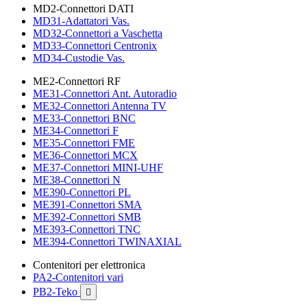
MD2-Connettori DATI
MD31-Adattatori Vas.
MD32-Connettori a Vaschetta
MD33-Connettori Centronix
MD34-Custodie Vas.
ME2-Connettori RF
ME31-Connettori Ant. Autoradio
ME32-Connettori Antenna TV
ME33-Connettori BNC
ME34-Connettori F
ME35-Connettori FME
ME36-Connettori MCX
ME37-Connettori MINI-UHF
ME38-Connettori N
ME390-Connettori PL
ME391-Connettori SMA
ME392-Connettori SMB
ME393-Connettori TNC
ME394-Connettori TWINAXIAL
Contenitori per elettronica
PA2-Contenitori vari
PB2-Teko
