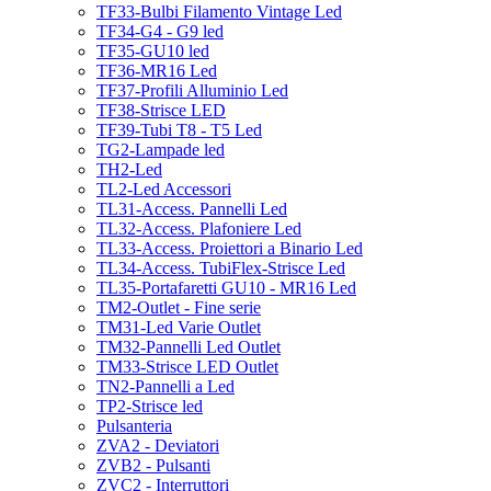
TF33-Bulbi Filamento Vintage Led
TF34-G4 - G9 led
TF35-GU10 led
TF36-MR16 Led
TF37-Profili Alluminio Led
TF38-Strisce LED
TF39-Tubi T8 - T5 Led
TG2-Lampade led
TH2-Led
TL2-Led Accessori
TL31-Access. Pannelli Led
TL32-Access. Plafoniere Led
TL33-Access. Proiettori a Binario Led
TL34-Access. TubiFlex-Strisce Led
TL35-Portafaretti GU10 - MR16 Led
TM2-Outlet - Fine serie
TM31-Led Varie Outlet
TM32-Pannelli Led Outlet
TM33-Strisce LED Outlet
TN2-Pannelli a Led
TP2-Strisce led
Pulsanteria
ZVA2 - Deviatori
ZVB2 - Pulsanti
ZVC2 - Interruttori