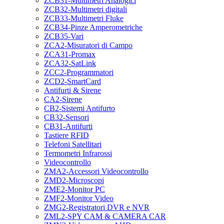
ZCB31-Multimetri Analogici
ZCB32-Multimetri digitali
ZCB33-Multimetri Fluke
ZCB34-Pinze Amperometriche
ZCB35-Vari
ZCA2-Misuratori di Campo
ZCA31-Promax
ZCA32-SatLink
ZCC2-Programmatori
ZCD2-SmartCard
Antifurti & Sirene
CA2-Sirene
CB2-Sistemi Antifurto
CB32-Sensori
CB31-Antifurti
Tastiere RFID
Telefoni Satellitari
Termometri Infrarossi
Videocontrollo
ZMA2-Accessori Videocontrollo
ZMD2-Microscopi
ZME2-Monitor PC
ZMF2-Monitor Video
ZMG2-Registratori DVR e NVR
ZML2-SPY CAM & CAMERA CAR