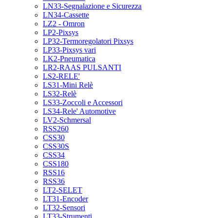
LN33-Segnalazione e Sicurezza
LN34-Cassette
LZ2 - Omron
LP2-Pixsys
LP32-Termoregolatori Pixsys
LP33-Pixsys vari
LK2-Pneumatica
LR2-RAAS PULSANTI
LS2-RELE'
LS31-Mini Relè
LS32-Relè
LS33-Zoccoli e Accessori
LS34-Rele' Automotive
LV2-Schmersal
RSS260
CSS30
CSS30S
CSS34
CSS180
RSS16
RSS36
LT2-SELET
LT31-Encoder
LT32-Sensori
LT33-Strumenti