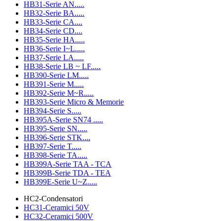
HB31-Serie AN.....
HB32-Serie BA.....
HB33-Serie CA....
HB34-Serie CD....
HB35-Serie HA.....
HB36-Serie I~L.....
HB37-Serie LA.....
HB38-Serie LB ~ LF.....
HB390-Serie LM.....
HB391-Serie M.....
HB392-Serie M~R.....
HB393-Serie Micro & Memorie
HB394-Serie S.....
HB395A-Serie SN74 .....
HB395-Serie SN.....
HB396-Serie STK....
HB397-Serie T.....
HB398-Serie TA.....
HB399A-Serie TAA - TCA
HB399B-Serie TDA - TEA
HB399E-Serie U~Z.....
HC2-Condensatori
HC31-Ceramici 50V
HC32-Ceramici 500V