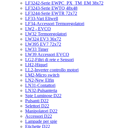
LF3242-Serie EWPC_PX_TM_EM 38x72
LF3243-Serie EWTQ 48x48
LF3244-Serie EWTR 72x72
LF33-Vari Eliwell
LF34-Accessori Termoregolatori
LW2 - EVCO
LW32 Termoregolatori
LW324 EV3 36x72
LW395 EV7 72x72
LW33 Timer
LW39 Accessori EVCO
LG2-Filtri di rete e Sensori
LH2-Hiquel
LL2-Inverter controllo motori
LM2-Micro switch
LN2-New Elfin
LN31-Contattori
LN32-Pulsanteria
Spie Luminose D22
Pulsanti D22
Selettori D22
Manipolatori D22
Accessori D22
Lampade per spie
Etichette D22