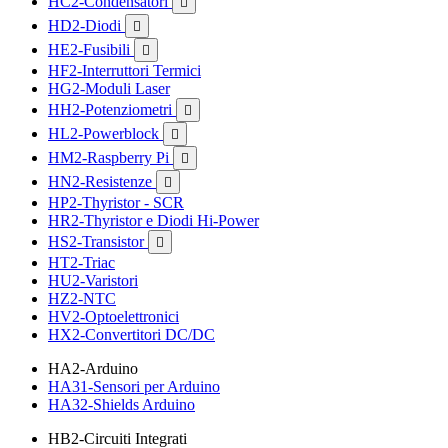
HC2-Condensatori

HD2-Diodi

HE2-Fusibili

HF2-Interruttori Termici
HG2-Moduli Laser
HH2-Potenziometri

HL2-Powerblock

HM2-Raspberry Pi

HN2-Resistenze

HP2-Thyristor - SCR
HR2-Thyristor e Diodi Hi-Power
HS2-Transistor

HT2-Triac
HU2-Varistori
HZ2-NTC
HV2-Optoelettronici
HX2-Convertitori DC/DC
HA2-Arduino
HA31-Sensori per Arduino
HA32-Shields Arduino
HB2-Circuiti Integrati