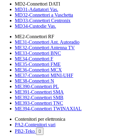
MD2-Connettori DATI
MD31-Adattatori Vas.
MD32-Connettori a Vaschetta
MD33-Connettori Centronix
MD34-Custodie Vas.
ME2-Connettori RF
ME31-Connettori Ant. Autoradio
ME32-Connettori Antenna TV
ME33-Connettori BNC
ME34-Connettori F
ME35-Connettori FME
ME36-Connettori MCX
ME37-Connettori MINI-UHF
ME38-Connettori N
ME390-Connettori PL
ME391-Connettori SMA
ME392-Connettori SMB
ME393-Connettori TNC
ME394-Connettori TWINAXIAL
Contenitori per elettronica
PA2-Contenitori vari
PB2-Teko
