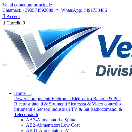
Vai al contenuto principale
Chiamaci: +390574592089 -*- WhatsApp: 3491733486

Accedi

Carrello
0
Home
Power
Componenti Elettronici
Elettronica
Batterie & Pile
Ricetrasmittenti & Strumenti
Sicurezza & Video controllo
Strumenti e Sensori industriali
TV & Sat
Radiocomandi &
Telecomandi
AA2-Alimentatori a Spina
AB2-Alimentatori Low Cost
AB31-Alimentatori 5V