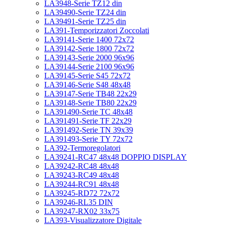
LA3948-Serie TZ12 din
LA39490-Serie TZ24 din
LA39491-Serie TZ25 din
LA391-Temporizzatori Zoccolati
LA39141-Serie 1400 72x72
LA39142-Serie 1800 72x72
LA39143-Serie 2000 96x96
LA39144-Serie 2100 96x96
LA39145-Serie S45 72x72
LA39146-Serie S48 48x48
LA39147-Serie TB48 22x29
LA39148-Serie TB80 22x29
LA391490-Serie TC 48x48
LA391491-Serie TF 22x29
LA391492-Serie TN 39x39
LA391493-Serie TY 72x72
LA392-Termoregolatori
LA39241-RC47 48x48 DOPPIO DISPLAY
LA39242-RC48 48x48
LA39243-RC49 48x48
LA39244-RC91 48x48
LA39245-RD72 72x72
LA39246-RL35 DIN
LA39247-RX02 33x75
LA393-Visualizzatore Digitale