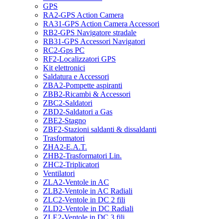
GPS
RA2-GPS Action Camera
RA31-GPS Action Camera Accessori
RB2-GPS Navigatore stradale
RB31-GPS Accessori Navigatori
RC2-Gps PC
RF2-Localizzatori GPS
Kit elettronici
Saldatura e Accessori
ZBA2-Pompette aspiranti
ZBB2-Ricambi & Accessori
ZBC2-Saldatori
ZBD2-Saldatori a Gas
ZBE2-Stagno
ZBF2-Stazioni saldanti & dissaldanti
Trasformatori
ZHA2-E.A.T.
ZHB2-Trasformatori Lin.
ZHC2-Triplicatori
Ventilatori
ZLA2-Ventole in AC
ZLB2-Ventole in AC Radiali
ZLC2-Ventole in DC 2 fili
ZLD2-Ventole in DC Radiali
ZLE2-Ventole in DC 3 fili