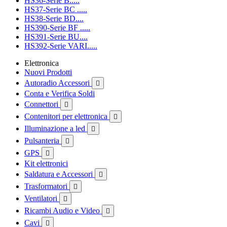
HS36-Serie B.....
HS37-Serie BC .....
HS38-Serie BD....
HS390-Serie BF .....
HS391-Serie BU....
HS392-Serie VARI.....
Elettronica
Nuovi Prodotti
Autoradio Accessori

Conta e Verifica Soldi
Connettori

Contenitori per elettronica

Illuminazione a led

Pulsanteria

GPS

Kit elettronici
Saldatura e Accessori

Trasformatori

Ventilatori

Ricambi Audio e Video

Cavi
