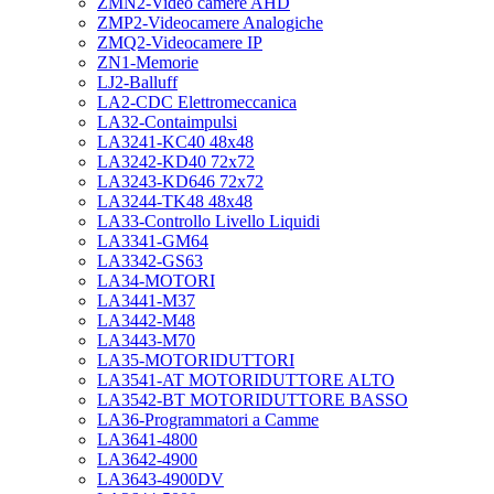
ZMN2-Video camere AHD
ZMP2-Videocamere Analogiche
ZMQ2-Videocamere IP
ZN1-Memorie
LJ2-Balluff
LA2-CDC Elettromeccanica
LA32-Contaimpulsi
LA3241-KC40 48x48
LA3242-KD40 72x72
LA3243-KD646 72x72
LA3244-TK48 48x48
LA33-Controllo Livello Liquidi
LA3341-GM64
LA3342-GS63
LA34-MOTORI
LA3441-M37
LA3442-M48
LA3443-M70
LA35-MOTORIDUTTORI
LA3541-AT MOTORIDUTTORE ALTO
LA3542-BT MOTORIDUTTORE BASSO
LA36-Programmatori a Camme
LA3641-4800
LA3642-4900
LA3643-4900DV