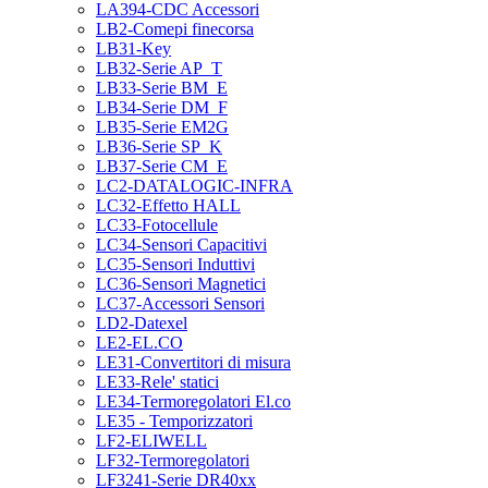
LA394-CDC Accessori
LB2-Comepi finecorsa
LB31-Key
LB32-Serie AP_T
LB33-Serie BM_E
LB34-Serie DM_F
LB35-Serie EM2G
LB36-Serie SP_K
LB37-Serie CM_E
LC2-DATALOGIC-INFRA
LC32-Effetto HALL
LC33-Fotocellule
LC34-Sensori Capacitivi
LC35-Sensori Induttivi
LC36-Sensori Magnetici
LC37-Accessori Sensori
LD2-Datexel
LE2-EL.CO
LE31-Convertitori di misura
LE33-Rele' statici
LE34-Termoregolatori El.co
LE35 - Temporizzatori
LF2-ELIWELL
LF32-Termoregolatori
LF3241-Serie DR40xx