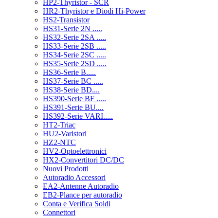
HP2-Thyristor - SCR
HR2-Thyristor e Diodi Hi-Power
HS2-Transistor
HS31-Serie 2N .....
HS32-Serie 2SA .....
HS33-Serie 2SB .....
HS34-Serie 2SC .....
HS35-Serie 2SD .....
HS36-Serie B.....
HS37-Serie BC .....
HS38-Serie BD....
HS390-Serie BF .....
HS391-Serie BU....
HS392-Serie VARI.....
HT2-Triac
HU2-Varistori
HZ2-NTC
HV2-Optoelettronici
HX2-Convertitori DC/DC
Nuovi Prodotti
Autoradio Accessori
EA2-Antenne Autoradio
EB2-Plance per autoradio
Conta e Verifica Soldi
Connettori