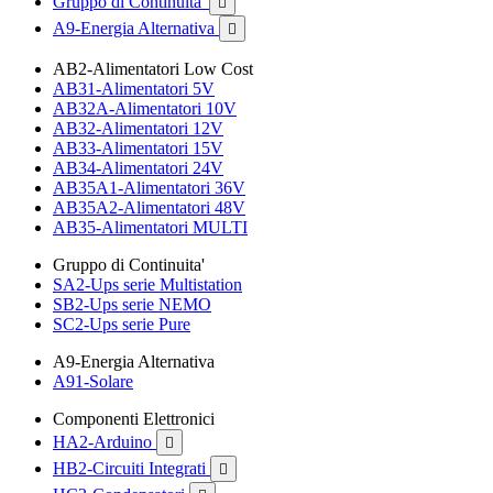
Gruppo di Continuita'

A9-Energia Alternativa

AB2-Alimentatori Low Cost
AB31-Alimentatori 5V
AB32A-Alimentatori 10V
AB32-Alimentatori 12V
AB33-Alimentatori 15V
AB34-Alimentatori 24V
AB35A1-Alimentatori 36V
AB35A2-Alimentatori 48V
AB35-Alimentatori MULTI
Gruppo di Continuita'
SA2-Ups serie Multistation
SB2-Ups serie NEMO
SC2-Ups serie Pure
A9-Energia Alternativa
A91-Solare
Componenti Elettronici
HA2-Arduino

HB2-Circuiti Integrati
