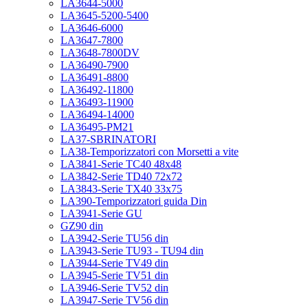
LA3644-5000
LA3645-5200-5400
LA3646-6000
LA3647-7800
LA3648-7800DV
LA36490-7900
LA36491-8800
LA36492-11800
LA36493-11900
LA36494-14000
LA36495-PM21
LA37-SBRINATORI
LA38-Temporizzatori con Morsetti a vite
LA3841-Serie TC40 48x48
LA3842-Serie TD40 72x72
LA3843-Serie TX40 33x75
LA390-Temporizzatori guida Din
LA3941-Serie GU
GZ90 din
LA3942-Serie TU56 din
LA3943-Serie TU93 - TU94 din
LA3944-Serie TV49 din
LA3945-Serie TV51 din
LA3946-Serie TV52 din
LA3947-Serie TV56 din