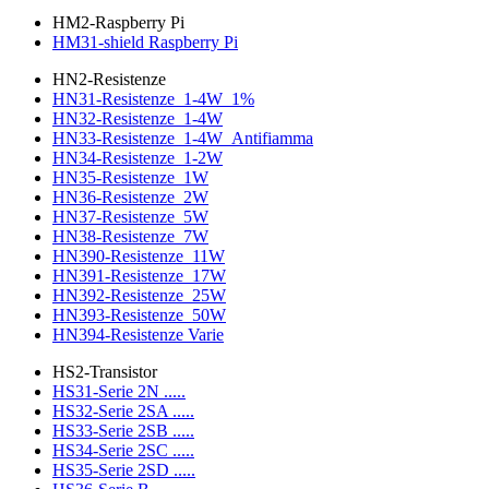
HM2-Raspberry Pi
HM31-shield Raspberry Pi
HN2-Resistenze
HN31-Resistenze_1-4W_1%
HN32-Resistenze_1-4W
HN33-Resistenze_1-4W_Antifiamma
HN34-Resistenze_1-2W
HN35-Resistenze_1W
HN36-Resistenze_2W
HN37-Resistenze_5W
HN38-Resistenze_7W
HN390-Resistenze_11W
HN391-Resistenze_17W
HN392-Resistenze_25W
HN393-Resistenze_50W
HN394-Resistenze Varie
HS2-Transistor
HS31-Serie 2N .....
HS32-Serie 2SA .....
HS33-Serie 2SB .....
HS34-Serie 2SC .....
HS35-Serie 2SD .....