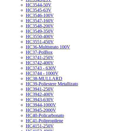
HC3544-50V
HC3545-63V
HC3546-100V
HC3547-160V
HC3548-200V
HC3549-350V
HC3550-400V
HC3551-450V
HC36-Multistrato 100V
HC37-PolBox
HC3741-250V
HC3742-400V
HC3743 - 630V
HC3744 - 1000V
HC38-MULLARD
HC39-Poliestere Metallizato
HC3941-250V
HC3942-400V
HC3943-630V
HC3944-1000V
HC3945-2000V
HC40-Policarbonato
HC41-Polipropilene
HC4151-250V