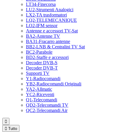
LT34-Finecorsa
LU2-Strumenti Analogici
LX2-TA trasformatori
LQ2-TELEMECANIQUE
LO2-IFM sensor
Antenne e accessori TV-Sat
BA2-Antenne TV
BA31-Fracarro antenne
BB2-LNB & Centralini TV Sat
BC2-Parabole
BD2-Staffe e accessori
Decoder DVB-S
Decoder DVB-T
Supporti TV
Y1-Radiocomandi
YB2-Radiocomandi Originali
YA2-Allmatic
YC2-Riceventi
Q1-Telecomandi
QD2-Telecomandi TV
QC2-Telecomandi Air


Tutto