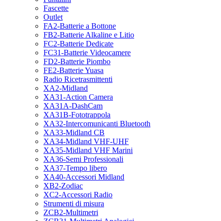
Fascette
Outlet
FA2-Batterie a Bottone
FB2-Batterie Alkaline e Litio
FC2-Batterie Dedicate
FC31-Batterie Videocamere
FD2-Batterie Piombo
FE2-Batterie Yuasa
Radio Ricetrasmittenti
XA2-Midland
XA31-Action Camera
XA31A-DashCam
XA31B-Fototrappola
XA32-Intercomunicanti Bluetooth
XA33-Midland CB
XA34-Midland VHF-UHF
XA35-Midland VHF Marini
XA36-Semi Professionali
XA37-Tempo libero
XA40-Accessori Midland
XB2-Zodiac
XC2-Accessori Radio
Strumenti di misura
ZCB2-Multimetri