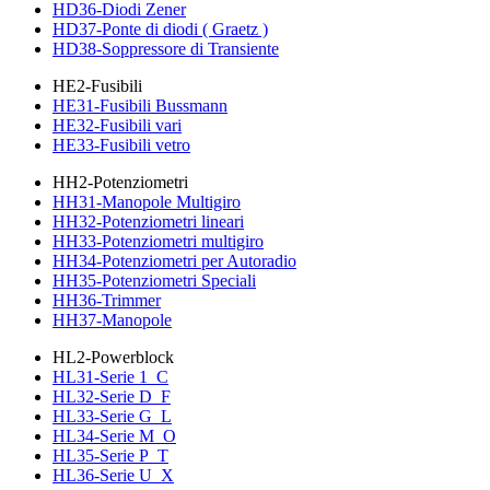
HD36-Diodi Zener
HD37-Ponte di diodi ( Graetz )
HD38-Soppressore di Transiente
HE2-Fusibili
HE31-Fusibili Bussmann
HE32-Fusibili vari
HE33-Fusibili vetro
HH2-Potenziometri
HH31-Manopole Multigiro
HH32-Potenziometri lineari
HH33-Potenziometri multigiro
HH34-Potenziometri per Autoradio
HH35-Potenziometri Speciali
HH36-Trimmer
HH37-Manopole
HL2-Powerblock
HL31-Serie 1_C
HL32-Serie D_F
HL33-Serie G_L
HL34-Serie M_O
HL35-Serie P_T
HL36-Serie U_X