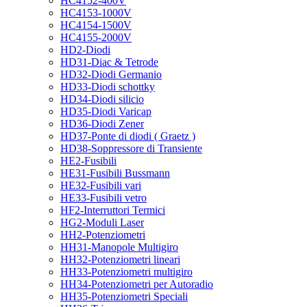
HC4152-400V
HC4153-1000V
HC4154-1500V
HC4155-2000V
HD2-Diodi
HD31-Diac & Tetrode
HD32-Diodi Germanio
HD33-Diodi schottky
HD34-Diodi silicio
HD35-Diodi Varicap
HD36-Diodi Zener
HD37-Ponte di diodi ( Graetz )
HD38-Soppressore di Transiente
HE2-Fusibili
HE31-Fusibili Bussmann
HE32-Fusibili vari
HE33-Fusibili vetro
HF2-Interruttori Termici
HG2-Moduli Laser
HH2-Potenziometri
HH31-Manopole Multigiro
HH32-Potenziometri lineari
HH33-Potenziometri multigiro
HH34-Potenziometri per Autoradio
HH35-Potenziometri Speciali