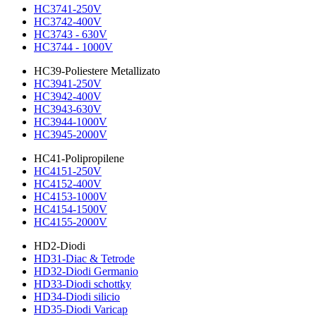
HC3741-250V
HC3742-400V
HC3743 - 630V
HC3744 - 1000V
HC39-Poliestere Metallizato
HC3941-250V
HC3942-400V
HC3943-630V
HC3944-1000V
HC3945-2000V
HC41-Polipropilene
HC4151-250V
HC4152-400V
HC4153-1000V
HC4154-1500V
HC4155-2000V
HD2-Diodi
HD31-Diac & Tetrode
HD32-Diodi Germanio
HD33-Diodi schottky
HD34-Diodi silicio
HD35-Diodi Varicap