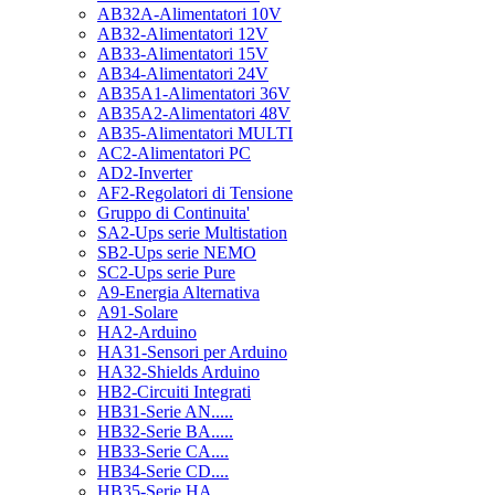
AB32A-Alimentatori 10V
AB32-Alimentatori 12V
AB33-Alimentatori 15V
AB34-Alimentatori 24V
AB35A1-Alimentatori 36V
AB35A2-Alimentatori 48V
AB35-Alimentatori MULTI
AC2-Alimentatori PC
AD2-Inverter
AF2-Regolatori di Tensione
Gruppo di Continuita'
SA2-Ups serie Multistation
SB2-Ups serie NEMO
SC2-Ups serie Pure
A9-Energia Alternativa
A91-Solare
HA2-Arduino
HA31-Sensori per Arduino
HA32-Shields Arduino
HB2-Circuiti Integrati
HB31-Serie AN.....
HB32-Serie BA.....
HB33-Serie CA....
HB34-Serie CD....
HB35-Serie HA.....