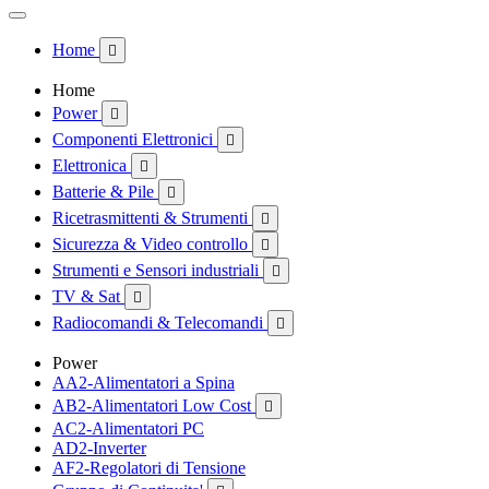
Home

Home
Power

Componenti Elettronici

Elettronica

Batterie & Pile

Ricetrasmittenti & Strumenti

Sicurezza & Video controllo

Strumenti e Sensori industriali

TV & Sat

Radiocomandi & Telecomandi

Power
AA2-Alimentatori a Spina
AB2-Alimentatori Low Cost

AC2-Alimentatori PC
AD2-Inverter
AF2-Regolatori di Tensione