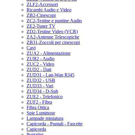
ZLF2-Accessori
Ricambi Audio e Video
ZB2-Cinescopi
ZC2-Testine e puntine Audio
ZE2-Tuner TV
ZD2-Testine Video (VCR)
ZA2-Antenne Telescopiche
ZB31-Zoccoli per cinescopi
Cavi
ZUA2 - Alimentazione
ZUB2 - Audio
ZUC2 - Video
ZUD2 - Dati
ZUD31 - Lan-Wan RJ45
ZUD32 - USB
ZUD33 - Vari
ZUD34 - D-Sub
ZUE2 - Telefonico
ZUF2 - Fibra
Fibra Ottica
Spie Luminose
Lampade miniatura
Capicorda - Puntali - Fascette
Capicorda
Puntalini