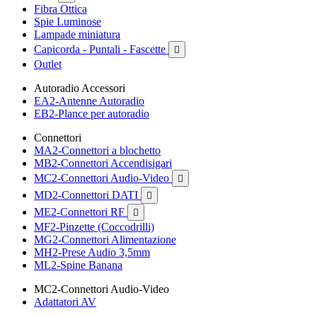
Fibra Ottica
Spie Luminose
Lampade miniatura
Capicorda - Puntali - Fascette

Outlet
Autoradio Accessori
EA2-Antenne Autoradio
EB2-Plance per autoradio
Connettori
MA2-Connettori a blochetto
MB2-Connettori Accendisigari
MC2-Connettori Audio-Video

MD2-Connettori DATI

ME2-Connettori RF

MF2-Pinzette (Coccodrilli)
MG2-Connettori Alimentazione
MH2-Prese Audio 3,5mm
ML2-Spine Banana
MC2-Connettori Audio-Video
Adattatori AV