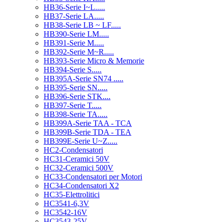
HB36-Serie I~L.....
HB37-Serie LA.....
HB38-Serie LB ~ LF.....
HB390-Serie LM.....
HB391-Serie M.....
HB392-Serie M~R.....
HB393-Serie Micro & Memorie
HB394-Serie S.....
HB395A-Serie SN74 .....
HB395-Serie SN.....
HB396-Serie STK....
HB397-Serie T.....
HB398-Serie TA.....
HB399A-Serie TAA - TCA
HB399B-Serie TDA - TEA
HB399E-Serie U~Z.....
HC2-Condensatori
HC31-Ceramici 50V
HC32-Ceramici 500V
HC33-Condensatori per Motori
HC34-Condensatori X2
HC35-Elettrolitici
HC3541-6,3V
HC3542-16V
HC3543-25V