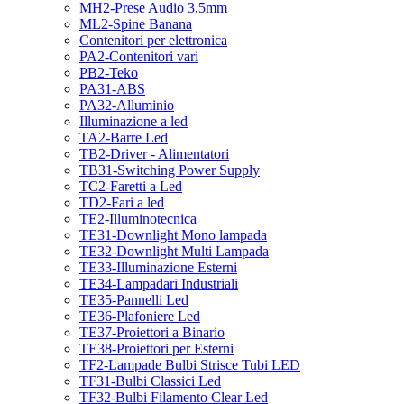
MH2-Prese Audio 3,5mm
ML2-Spine Banana
Contenitori per elettronica
PA2-Contenitori vari
PB2-Teko
PA31-ABS
PA32-Alluminio
Illuminazione a led
TA2-Barre Led
TB2-Driver - Alimentatori
TB31-Switching Power Supply
TC2-Faretti a Led
TD2-Fari a led
TE2-Illuminotecnica
TE31-Downlight Mono lampada
TE32-Downlight Multi Lampada
TE33-Illuminazione Esterni
TE34-Lampadari Industriali
TE35-Pannelli Led
TE36-Plafoniere Led
TE37-Proiettori a Binario
TE38-Proiettori per Esterni
TF2-Lampade Bulbi Strisce Tubi LED
TF31-Bulbi Classici Led
TF32-Bulbi Filamento Clear Led