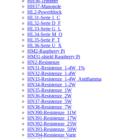
HH36-Trimmer
HH37-Manopole
HL2-Powerblock
HL31-Serie 1_C
HL32-Serie D_F
HL33-Serie G_L
HL34-Serie M_O
HL35-Serie P_T
HL36-Serie U_X
HM2-Raspberry Pi
HM31-shield Raspberry Pi
HN2-Resistenze
HN31-Resistenze_1-4W_1%
HN32-Resistenze_1-4W
HN33-Resistenze_1-4W_Antifiamma
HN34-Resistenze_1-2W
HN35-Resistenze_1W
HN36-Resistenze_2W
HN37-Resistenze_5W
HN38-Resistenze_7W
HN390-Resistenze_11W
HN391-Resistenze_17W
HN392-Resistenze_25W
HN393-Resistenze_50W
HN394-Resistenze Varie