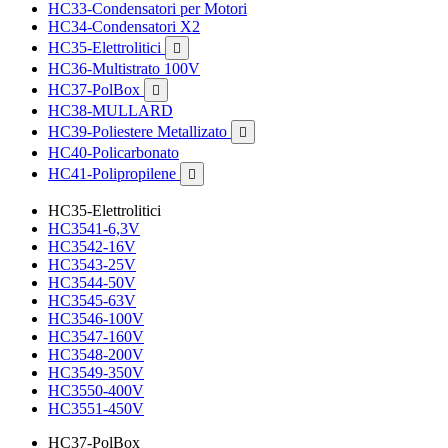
HC33-Condensatori per Motori
HC34-Condensatori X2
HC35-Elettrolitici

HC36-Multistrato 100V
HC37-PolBox

HC38-MULLARD
HC39-Poliestere Metallizato

HC40-Policarbonato
HC41-Polipropilene

HC35-Elettrolitici
HC3541-6,3V
HC3542-16V
HC3543-25V
HC3544-50V
HC3545-63V
HC3546-100V
HC3547-160V
HC3548-200V
HC3549-350V
HC3550-400V
HC3551-450V
HC37-PolBox