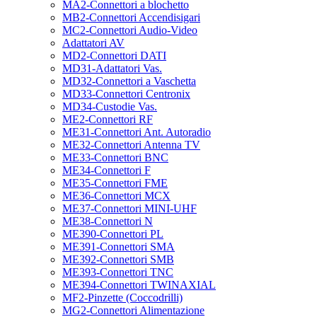
MA2-Connettori a blochetto
MB2-Connettori Accendisigari
MC2-Connettori Audio-Video
Adattatori AV
MD2-Connettori DATI
MD31-Adattatori Vas.
MD32-Connettori a Vaschetta
MD33-Connettori Centronix
MD34-Custodie Vas.
ME2-Connettori RF
ME31-Connettori Ant. Autoradio
ME32-Connettori Antenna TV
ME33-Connettori BNC
ME34-Connettori F
ME35-Connettori FME
ME36-Connettori MCX
ME37-Connettori MINI-UHF
ME38-Connettori N
ME390-Connettori PL
ME391-Connettori SMA
ME392-Connettori SMB
ME393-Connettori TNC
ME394-Connettori TWINAXIAL
MF2-Pinzette (Coccodrilli)
MG2-Connettori Alimentazione