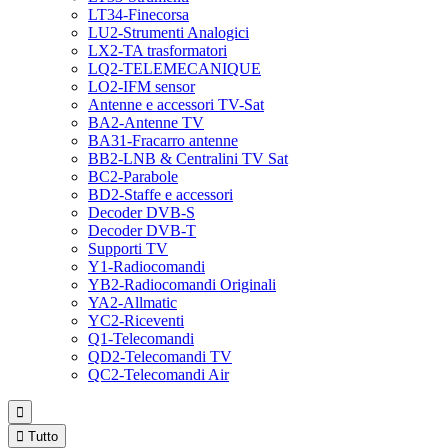
LT34-Finecorsa
LU2-Strumenti Analogici
LX2-TA trasformatori
LQ2-TELEMECANIQUE
LO2-IFM sensor
Antenne e accessori TV-Sat
BA2-Antenne TV
BA31-Fracarro antenne
BB2-LNB & Centralini TV Sat
BC2-Parabole
BD2-Staffe e accessori
Decoder DVB-S
Decoder DVB-T
Supporti TV
Y1-Radiocomandi
YB2-Radiocomandi Originali
YA2-Allmatic
YC2-Riceventi
Q1-Telecomandi
QD2-Telecomandi TV
QC2-Telecomandi Air


Tutto