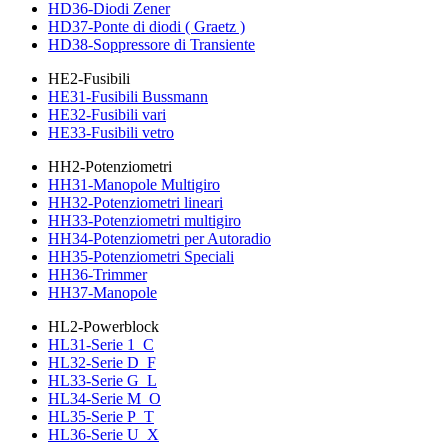
HD36-Diodi Zener
HD37-Ponte di diodi ( Graetz )
HD38-Soppressore di Transiente
HE2-Fusibili
HE31-Fusibili Bussmann
HE32-Fusibili vari
HE33-Fusibili vetro
HH2-Potenziometri
HH31-Manopole Multigiro
HH32-Potenziometri lineari
HH33-Potenziometri multigiro
HH34-Potenziometri per Autoradio
HH35-Potenziometri Speciali
HH36-Trimmer
HH37-Manopole
HL2-Powerblock
HL31-Serie 1_C
HL32-Serie D_F
HL33-Serie G_L
HL34-Serie M_O
HL35-Serie P_T
HL36-Serie U_X