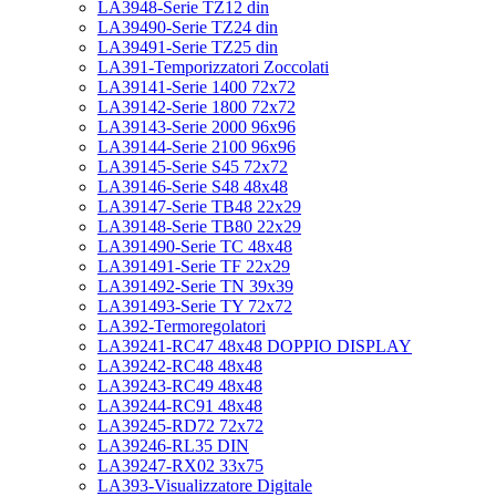
LA3948-Serie TZ12 din
LA39490-Serie TZ24 din
LA39491-Serie TZ25 din
LA391-Temporizzatori Zoccolati
LA39141-Serie 1400 72x72
LA39142-Serie 1800 72x72
LA39143-Serie 2000 96x96
LA39144-Serie 2100 96x96
LA39145-Serie S45 72x72
LA39146-Serie S48 48x48
LA39147-Serie TB48 22x29
LA39148-Serie TB80 22x29
LA391490-Serie TC 48x48
LA391491-Serie TF 22x29
LA391492-Serie TN 39x39
LA391493-Serie TY 72x72
LA392-Termoregolatori
LA39241-RC47 48x48 DOPPIO DISPLAY
LA39242-RC48 48x48
LA39243-RC49 48x48
LA39244-RC91 48x48
LA39245-RD72 72x72
LA39246-RL35 DIN
LA39247-RX02 33x75
LA393-Visualizzatore Digitale