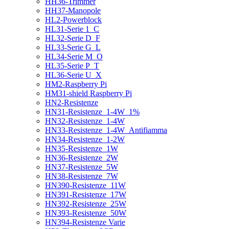
HH36-Trimmer
HH37-Manopole
HL2-Powerblock
HL31-Serie 1_C
HL32-Serie D_F
HL33-Serie G_L
HL34-Serie M_O
HL35-Serie P_T
HL36-Serie U_X
HM2-Raspberry Pi
HM31-shield Raspberry Pi
HN2-Resistenze
HN31-Resistenze_1-4W_1%
HN32-Resistenze_1-4W
HN33-Resistenze_1-4W_Antifiamma
HN34-Resistenze_1-2W
HN35-Resistenze_1W
HN36-Resistenze_2W
HN37-Resistenze_5W
HN38-Resistenze_7W
HN390-Resistenze_11W
HN391-Resistenze_17W
HN392-Resistenze_25W
HN393-Resistenze_50W
HN394-Resistenze Varie