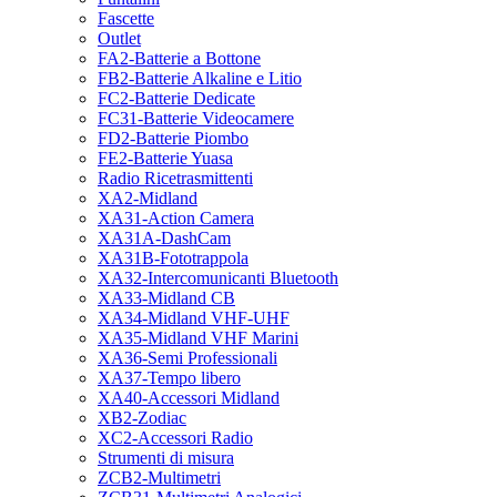
Fascette
Outlet
FA2-Batterie a Bottone
FB2-Batterie Alkaline e Litio
FC2-Batterie Dedicate
FC31-Batterie Videocamere
FD2-Batterie Piombo
FE2-Batterie Yuasa
Radio Ricetrasmittenti
XA2-Midland
XA31-Action Camera
XA31A-DashCam
XA31B-Fototrappola
XA32-Intercomunicanti Bluetooth
XA33-Midland CB
XA34-Midland VHF-UHF
XA35-Midland VHF Marini
XA36-Semi Professionali
XA37-Tempo libero
XA40-Accessori Midland
XB2-Zodiac
XC2-Accessori Radio
Strumenti di misura
ZCB2-Multimetri