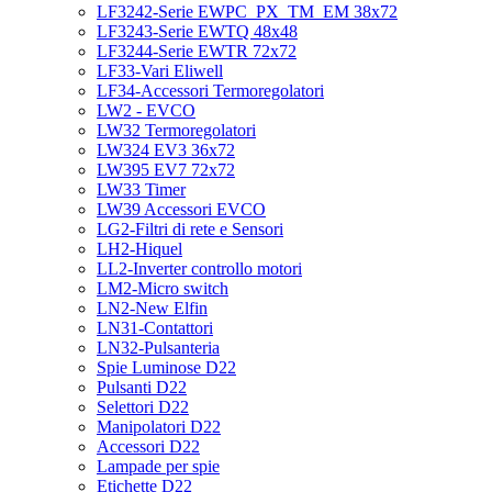
LF3242-Serie EWPC_PX_TM_EM 38x72
LF3243-Serie EWTQ 48x48
LF3244-Serie EWTR 72x72
LF33-Vari Eliwell
LF34-Accessori Termoregolatori
LW2 - EVCO
LW32 Termoregolatori
LW324 EV3 36x72
LW395 EV7 72x72
LW33 Timer
LW39 Accessori EVCO
LG2-Filtri di rete e Sensori
LH2-Hiquel
LL2-Inverter controllo motori
LM2-Micro switch
LN2-New Elfin
LN31-Contattori
LN32-Pulsanteria
Spie Luminose D22
Pulsanti D22
Selettori D22
Manipolatori D22
Accessori D22
Lampade per spie
Etichette D22