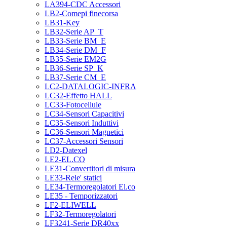
LA394-CDC Accessori
LB2-Comepi finecorsa
LB31-Key
LB32-Serie AP_T
LB33-Serie BM_E
LB34-Serie DM_F
LB35-Serie EM2G
LB36-Serie SP_K
LB37-Serie CM_E
LC2-DATALOGIC-INFRA
LC32-Effetto HALL
LC33-Fotocellule
LC34-Sensori Capacitivi
LC35-Sensori Induttivi
LC36-Sensori Magnetici
LC37-Accessori Sensori
LD2-Datexel
LE2-EL.CO
LE31-Convertitori di misura
LE33-Rele' statici
LE34-Termoregolatori El.co
LE35 - Temporizzatori
LF2-ELIWELL
LF32-Termoregolatori
LF3241-Serie DR40xx