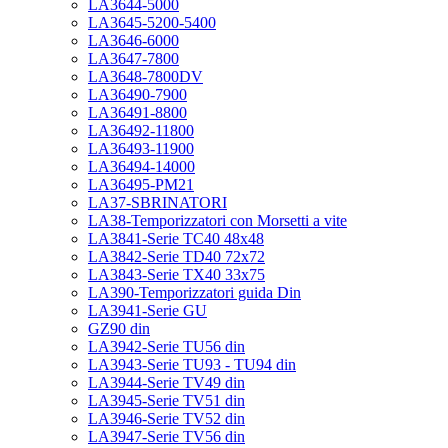
LA3644-5000
LA3645-5200-5400
LA3646-6000
LA3647-7800
LA3648-7800DV
LA36490-7900
LA36491-8800
LA36492-11800
LA36493-11900
LA36494-14000
LA36495-PM21
LA37-SBRINATORI
LA38-Temporizzatori con Morsetti a vite
LA3841-Serie TC40 48x48
LA3842-Serie TD40 72x72
LA3843-Serie TX40 33x75
LA390-Temporizzatori guida Din
LA3941-Serie GU
GZ90 din
LA3942-Serie TU56 din
LA3943-Serie TU93 - TU94 din
LA3944-Serie TV49 din
LA3945-Serie TV51 din
LA3946-Serie TV52 din
LA3947-Serie TV56 din