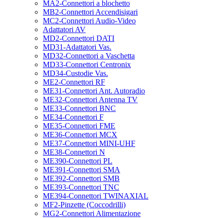
MA2-Connettori a blochetto
MB2-Connettori Accendisigari
MC2-Connettori Audio-Video
Adattatori AV
MD2-Connettori DATI
MD31-Adattatori Vas.
MD32-Connettori a Vaschetta
MD33-Connettori Centronix
MD34-Custodie Vas.
ME2-Connettori RF
ME31-Connettori Ant. Autoradio
ME32-Connettori Antenna TV
ME33-Connettori BNC
ME34-Connettori F
ME35-Connettori FME
ME36-Connettori MCX
ME37-Connettori MINI-UHF
ME38-Connettori N
ME390-Connettori PL
ME391-Connettori SMA
ME392-Connettori SMB
ME393-Connettori TNC
ME394-Connettori TWINAXIAL
MF2-Pinzette (Coccodrilli)
MG2-Connettori Alimentazione