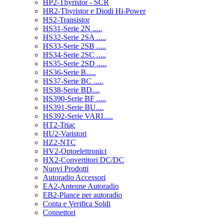
HP2-Thyristor - SCR
HR2-Thyristor e Diodi Hi-Power
HS2-Transistor
HS31-Serie 2N .....
HS32-Serie 2SA .....
HS33-Serie 2SB .....
HS34-Serie 2SC .....
HS35-Serie 2SD .....
HS36-Serie B.....
HS37-Serie BC .....
HS38-Serie BD....
HS390-Serie BF .....
HS391-Serie BU....
HS392-Serie VARI.....
HT2-Triac
HU2-Varistori
HZ2-NTC
HV2-Optoelettronici
HX2-Convertitori DC/DC
Nuovi Prodotti
Autoradio Accessori
EA2-Antenne Autoradio
EB2-Plance per autoradio
Conta e Verifica Soldi
Connettori