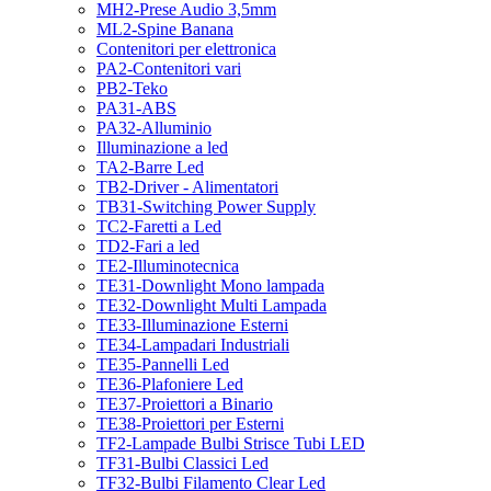
MH2-Prese Audio 3,5mm
ML2-Spine Banana
Contenitori per elettronica
PA2-Contenitori vari
PB2-Teko
PA31-ABS
PA32-Alluminio
Illuminazione a led
TA2-Barre Led
TB2-Driver - Alimentatori
TB31-Switching Power Supply
TC2-Faretti a Led
TD2-Fari a led
TE2-Illuminotecnica
TE31-Downlight Mono lampada
TE32-Downlight Multi Lampada
TE33-Illuminazione Esterni
TE34-Lampadari Industriali
TE35-Pannelli Led
TE36-Plafoniere Led
TE37-Proiettori a Binario
TE38-Proiettori per Esterni
TF2-Lampade Bulbi Strisce Tubi LED
TF31-Bulbi Classici Led
TF32-Bulbi Filamento Clear Led