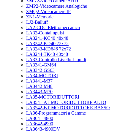
ZMN2-Video camere AHD
ZMP2-Videocamere Analogiche
ZMQ2-Videocamere IP
ZN1-Memorie
LJ2-Balluff
LA2-CDC Elettromeccanica
LA32-Contaimpulsi
LA3241-KC40 48x48
LA3242-KD40 72x72
LA3243-KD646 72x72
LA3244-TK48 48x48
LA33-Controllo Livello Liquidi
LA3341-GM64
LA3342-GS63
LA34-MOTORI
LA3441-M37
LA3442-M48
LA3443-M70
LA35-MOTORIDUTTORI
LA3541-AT MOTORIDUTTORE ALTO
LA3542-BT MOTORIDUTTORE BASSO
LA36-Programmatori a Camme
LA3641-4800
LA3642-4900
LA3643-4900DV