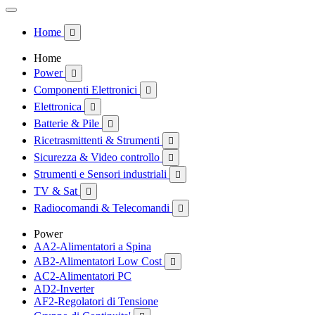
Home

Home
Power

Componenti Elettronici

Elettronica

Batterie & Pile

Ricetrasmittenti & Strumenti

Sicurezza & Video controllo

Strumenti e Sensori industriali

TV & Sat

Radiocomandi & Telecomandi

Power
AA2-Alimentatori a Spina
AB2-Alimentatori Low Cost

AC2-Alimentatori PC
AD2-Inverter
AF2-Regolatori di Tensione