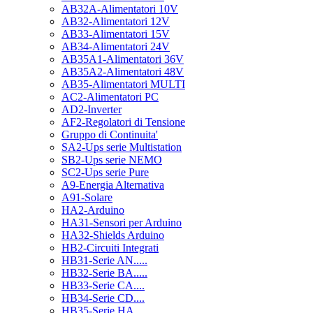
AB32A-Alimentatori 10V
AB32-Alimentatori 12V
AB33-Alimentatori 15V
AB34-Alimentatori 24V
AB35A1-Alimentatori 36V
AB35A2-Alimentatori 48V
AB35-Alimentatori MULTI
AC2-Alimentatori PC
AD2-Inverter
AF2-Regolatori di Tensione
Gruppo di Continuita'
SA2-Ups serie Multistation
SB2-Ups serie NEMO
SC2-Ups serie Pure
A9-Energia Alternativa
A91-Solare
HA2-Arduino
HA31-Sensori per Arduino
HA32-Shields Arduino
HB2-Circuiti Integrati
HB31-Serie AN.....
HB32-Serie BA.....
HB33-Serie CA....
HB34-Serie CD....
HB35-Serie HA.....