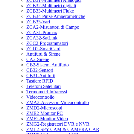
ZCB31-Multimetri Analogici
ZCB32-Multimetri digitali
ZCB33-Multimetri Fluke
ZCB34-Pinze Amperometriche
ZCB35-Vari
ZCA2-Misuratori di Campo
ZCA31-Promax
ZCA32-SatLink
ZCC2-Programmatori
ZCD2-SmartCard
Antifurti & Sirene
CA2-Sirene
CB2-Sistemi Antifurto
CB32-Sensori
CB31-Antifurti
Tastiere RFID
Telefoni Satellitari
Termometri Infrarossi
Videocontrollo
ZMA2-Accessori Videocontrollo
ZMD2-Microscopi
ZME2-Monitor PC
ZMF2-Monitor Video
ZMG2-Registratori DVR e NVR
ZML2-SPY CAM & CAMERA CAR