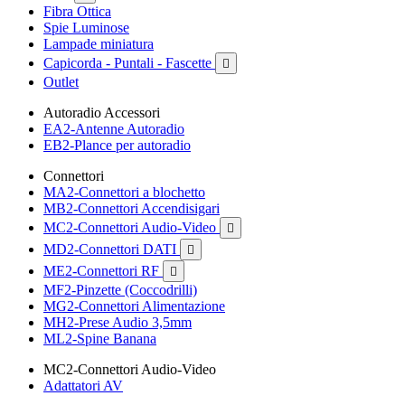
Fibra Ottica
Spie Luminose
Lampade miniatura
Capicorda - Puntali - Fascette

Outlet
Autoradio Accessori
EA2-Antenne Autoradio
EB2-Plance per autoradio
Connettori
MA2-Connettori a blochetto
MB2-Connettori Accendisigari
MC2-Connettori Audio-Video

MD2-Connettori DATI

ME2-Connettori RF

MF2-Pinzette (Coccodrilli)
MG2-Connettori Alimentazione
MH2-Prese Audio 3,5mm
ML2-Spine Banana
MC2-Connettori Audio-Video
Adattatori AV