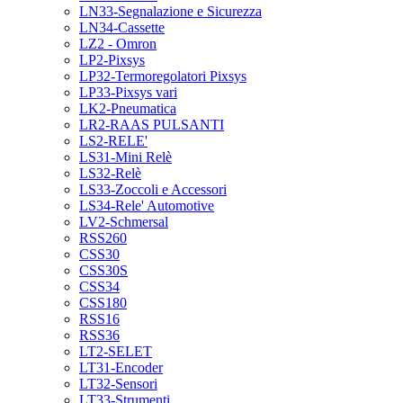
LN33-Segnalazione e Sicurezza
LN34-Cassette
LZ2 - Omron
LP2-Pixsys
LP32-Termoregolatori Pixsys
LP33-Pixsys vari
LK2-Pneumatica
LR2-RAAS PULSANTI
LS2-RELE'
LS31-Mini Relè
LS32-Relè
LS33-Zoccoli e Accessori
LS34-Rele' Automotive
LV2-Schmersal
RSS260
CSS30
CSS30S
CSS34
CSS180
RSS16
RSS36
LT2-SELET
LT31-Encoder
LT32-Sensori
LT33-Strumenti