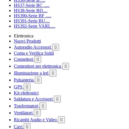
HS36-Serie B.....
HS37-Serie BC .....
HS38-Serie BD....
HS390-Serie BF .....
HS391-Serie BU....
HS392-Serie VARI.....
Elettronica
Nuovi Prodotti
Autoradio Accessori

Conta e Verifica Soldi
Connettori

Contenitori per elettronica

Illuminazione a led

Pulsanteria

GPS

Kit elettronici
Saldatura e Accessori

Trasformatori

Ventilatori

Ricambi Audio e Video

Cavi
