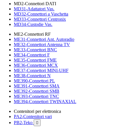
MD2-Connettori DATI
MD31-Adattatori Vas.
MD32-Connettori a Vaschetta
MD33-Connettori Centronix
MD34-Custodie Vas.
ME2-Connettori RF
ME31-Connettori Ant. Autoradio
ME32-Connettori Antenna TV
ME33-Connettori BNC
ME34-Connettori F
ME35-Connettori FME
ME36-Connettori MCX
ME37-Connettori MINI-UHF
ME38-Connettori N
ME390-Connettori PL
ME391-Connettori SMA
ME392-Connettori SMB
ME393-Connettori TNC
ME394-Connettori TWINAXIAL
Contenitori per elettronica
PA2-Contenitori vari
PB2-Teko
