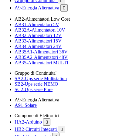
Gruppo di Continuita'

A9-Energia Alternativa

AB2-Alimentatori Low Cost
AB31-Alimentatori 5V
AB32A-Alimentatori 10V
AB32-Alimentatori 12V
AB33-Alimentatori 15V
AB34-Alimentatori 24V
AB35A1-Alimentatori 36V
AB35A2-Alimentatori 48V
AB35-Alimentatori MULTI
Gruppo di Continuita'
SA2-Ups serie Multistation
SB2-Ups serie NEMO
SC2-Ups serie Pure
A9-Energia Alternativa
A91-Solare
Componenti Elettronici
HA2-Arduino

HB2-Circuiti Integrati
