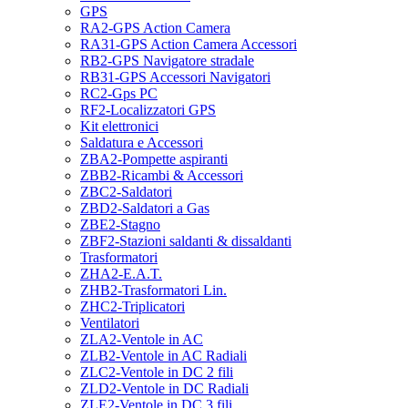
GPS
RA2-GPS Action Camera
RA31-GPS Action Camera Accessori
RB2-GPS Navigatore stradale
RB31-GPS Accessori Navigatori
RC2-Gps PC
RF2-Localizzatori GPS
Kit elettronici
Saldatura e Accessori
ZBA2-Pompette aspiranti
ZBB2-Ricambi & Accessori
ZBC2-Saldatori
ZBD2-Saldatori a Gas
ZBE2-Stagno
ZBF2-Stazioni saldanti & dissaldanti
Trasformatori
ZHA2-E.A.T.
ZHB2-Trasformatori Lin.
ZHC2-Triplicatori
Ventilatori
ZLA2-Ventole in AC
ZLB2-Ventole in AC Radiali
ZLC2-Ventole in DC 2 fili
ZLD2-Ventole in DC Radiali
ZLE2-Ventole in DC 3 fili