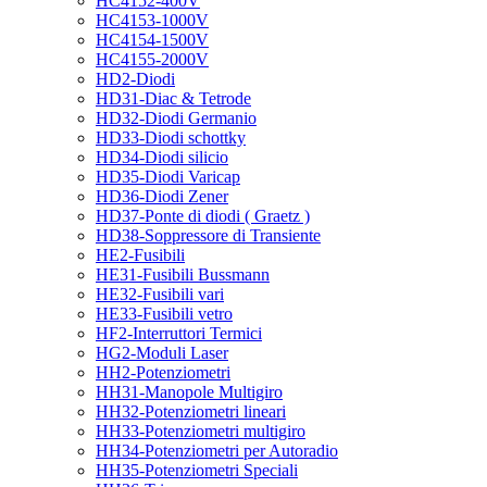
HC4152-400V
HC4153-1000V
HC4154-1500V
HC4155-2000V
HD2-Diodi
HD31-Diac & Tetrode
HD32-Diodi Germanio
HD33-Diodi schottky
HD34-Diodi silicio
HD35-Diodi Varicap
HD36-Diodi Zener
HD37-Ponte di diodi ( Graetz )
HD38-Soppressore di Transiente
HE2-Fusibili
HE31-Fusibili Bussmann
HE32-Fusibili vari
HE33-Fusibili vetro
HF2-Interruttori Termici
HG2-Moduli Laser
HH2-Potenziometri
HH31-Manopole Multigiro
HH32-Potenziometri lineari
HH33-Potenziometri multigiro
HH34-Potenziometri per Autoradio
HH35-Potenziometri Speciali