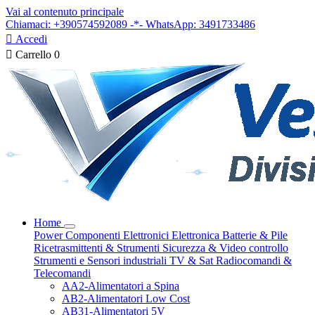
Vai al contenuto principale
Chiamaci: +390574592089 -*- WhatsApp: 3491733486

Accedi

Carrello
0
Home
Power
Componenti Elettronici
Elettronica
Batterie & Pile
Ricetrasmittenti & Strumenti
Sicurezza & Video controllo
Strumenti e Sensori industriali
TV & Sat
Radiocomandi &
Telecomandi
AA2-Alimentatori a Spina
AB2-Alimentatori Low Cost
AB31-Alimentatori 5V