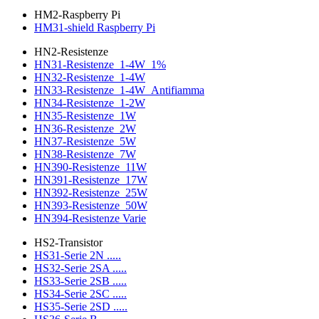
HM2-Raspberry Pi
HM31-shield Raspberry Pi
HN2-Resistenze
HN31-Resistenze_1-4W_1%
HN32-Resistenze_1-4W
HN33-Resistenze_1-4W_Antifiamma
HN34-Resistenze_1-2W
HN35-Resistenze_1W
HN36-Resistenze_2W
HN37-Resistenze_5W
HN38-Resistenze_7W
HN390-Resistenze_11W
HN391-Resistenze_17W
HN392-Resistenze_25W
HN393-Resistenze_50W
HN394-Resistenze Varie
HS2-Transistor
HS31-Serie 2N .....
HS32-Serie 2SA .....
HS33-Serie 2SB .....
HS34-Serie 2SC .....
HS35-Serie 2SD .....