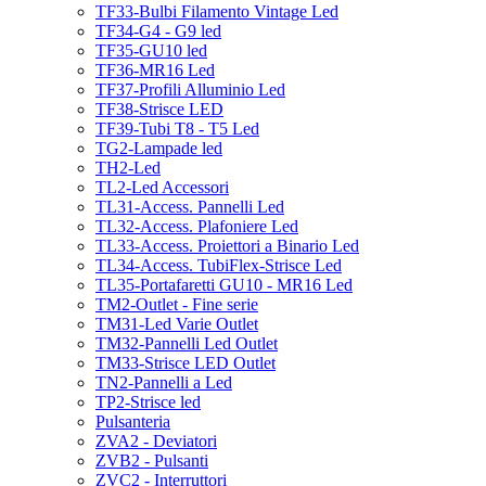
TF33-Bulbi Filamento Vintage Led
TF34-G4 - G9 led
TF35-GU10 led
TF36-MR16 Led
TF37-Profili Alluminio Led
TF38-Strisce LED
TF39-Tubi T8 - T5 Led
TG2-Lampade led
TH2-Led
TL2-Led Accessori
TL31-Access. Pannelli Led
TL32-Access. Plafoniere Led
TL33-Access. Proiettori a Binario Led
TL34-Access. TubiFlex-Strisce Led
TL35-Portafaretti GU10 - MR16 Led
TM2-Outlet - Fine serie
TM31-Led Varie Outlet
TM32-Pannelli Led Outlet
TM33-Strisce LED Outlet
TN2-Pannelli a Led
TP2-Strisce led
Pulsanteria
ZVA2 - Deviatori
ZVB2 - Pulsanti
ZVC2 - Interruttori