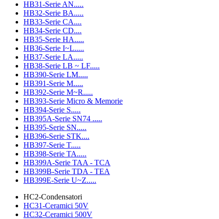
HB31-Serie AN.....
HB32-Serie BA.....
HB33-Serie CA....
HB34-Serie CD....
HB35-Serie HA.....
HB36-Serie I~L.....
HB37-Serie LA.....
HB38-Serie LB ~ LF.....
HB390-Serie LM.....
HB391-Serie M.....
HB392-Serie M~R.....
HB393-Serie Micro & Memorie
HB394-Serie S.....
HB395A-Serie SN74 .....
HB395-Serie SN.....
HB396-Serie STK....
HB397-Serie T.....
HB398-Serie TA.....
HB399A-Serie TAA - TCA
HB399B-Serie TDA - TEA
HB399E-Serie U~Z.....
HC2-Condensatori
HC31-Ceramici 50V
HC32-Ceramici 500V