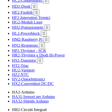
HC2-Condensatori

HD2-Diodi

HE2-Fusibili

HF2-Interruttori Termici
HG2-Moduli Laser
HH2-Potenziometri

HL2-Powerblock

HM2-Raspberry Pi

HN2-Resistenze

HP2-Thyristor - SCR
HR2-Thyristor e Diodi Hi-Power
HS2-Transistor

HT2-Triac
HU2-Varistori
HZ2-NTC
HV2-Optoelettronici
HX2-Convertitori DC/DC
HA2-Arduino
HA31-Sensori per Arduino
HA32-Shields Arduino
HB2-Circuiti Integrati