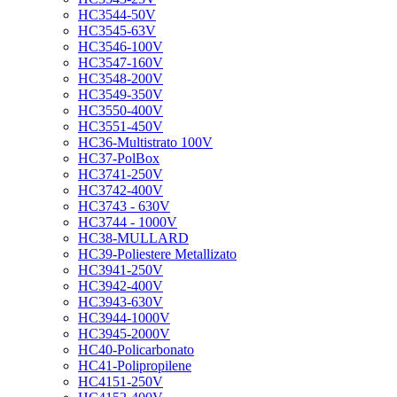
HC3544-50V
HC3545-63V
HC3546-100V
HC3547-160V
HC3548-200V
HC3549-350V
HC3550-400V
HC3551-450V
HC36-Multistrato 100V
HC37-PolBox
HC3741-250V
HC3742-400V
HC3743 - 630V
HC3744 - 1000V
HC38-MULLARD
HC39-Poliestere Metallizato
HC3941-250V
HC3942-400V
HC3943-630V
HC3944-1000V
HC3945-2000V
HC40-Policarbonato
HC41-Polipropilene
HC4151-250V