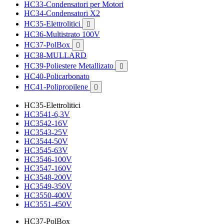
HC33-Condensatori per Motori
HC34-Condensatori X2
HC35-Elettrolitici

HC36-Multistrato 100V
HC37-PolBox

HC38-MULLARD
HC39-Poliestere Metallizato

HC40-Policarbonato
HC41-Polipropilene

HC35-Elettrolitici
HC3541-6,3V
HC3542-16V
HC3543-25V
HC3544-50V
HC3545-63V
HC3546-100V
HC3547-160V
HC3548-200V
HC3549-350V
HC3550-400V
HC3551-450V
HC37-PolBox