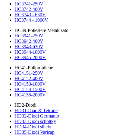
HC3741-250V
HC3742-400V
HC3743 - 630V
HC3744 - 1000V
HC39-Poliestere Metallizato
HC3941-250V
HC3942-400V
HC3943-630V
HC3944-1000V
HC3945-2000V
HC41-Polipropilene
HC4151-250V
HC4152-400V
HC4153-1000V
HC4154-1500V
HC4155-2000V
HD2-Diodi
HD31-Diac & Tetrode
HD32-Diodi Germanio
HD33-Diodi schottky
HD34-Diodi silicio
HD35-Diodi Varicap