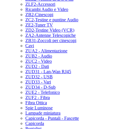
ZLF2-Accessori
Ricambi Audio e Video
ZB2-Cinescopi
ZC2-Testine e puntine Audio
ZE2-Tuner TV
ZD2-Testine Video (VCR)
ZA2-Antenne Telescopiche
ZB31-Zoccoli per cinescopi
Cavi
ZUA2 - Alimentazione
ZUB2 - Audio
ZUC2 - Video
ZUD2 - Dati
ZUD31 - Lan-Wan RJ45
ZUD32 - USB
ZUD33 - Vari
ZUD34 - D-Sub
ZUE2 - Telefonico
ZUF2 - Fibra
Fibra Ottica
Spie Luminose
Lampade miniatura
Capicorda - Puntali - Fascette
Capicorda
Puntalini