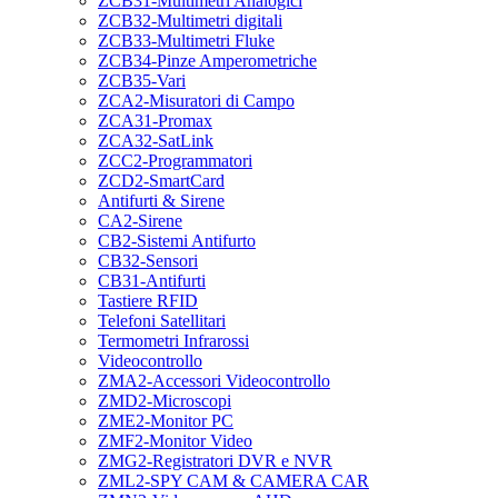
ZCB31-Multimetri Analogici
ZCB32-Multimetri digitali
ZCB33-Multimetri Fluke
ZCB34-Pinze Amperometriche
ZCB35-Vari
ZCA2-Misuratori di Campo
ZCA31-Promax
ZCA32-SatLink
ZCC2-Programmatori
ZCD2-SmartCard
Antifurti & Sirene
CA2-Sirene
CB2-Sistemi Antifurto
CB32-Sensori
CB31-Antifurti
Tastiere RFID
Telefoni Satellitari
Termometri Infrarossi
Videocontrollo
ZMA2-Accessori Videocontrollo
ZMD2-Microscopi
ZME2-Monitor PC
ZMF2-Monitor Video
ZMG2-Registratori DVR e NVR
ZML2-SPY CAM & CAMERA CAR