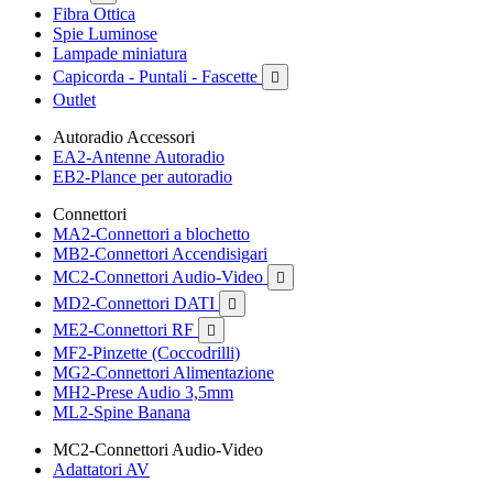
Fibra Ottica
Spie Luminose
Lampade miniatura
Capicorda - Puntali - Fascette

Outlet
Autoradio Accessori
EA2-Antenne Autoradio
EB2-Plance per autoradio
Connettori
MA2-Connettori a blochetto
MB2-Connettori Accendisigari
MC2-Connettori Audio-Video

MD2-Connettori DATI

ME2-Connettori RF

MF2-Pinzette (Coccodrilli)
MG2-Connettori Alimentazione
MH2-Prese Audio 3,5mm
ML2-Spine Banana
MC2-Connettori Audio-Video
Adattatori AV