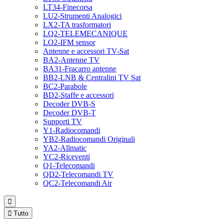
LT34-Finecorsa
LU2-Strumenti Analogici
LX2-TA trasformatori
LQ2-TELEMECANIQUE
LO2-IFM sensor
Antenne e accessori TV-Sat
BA2-Antenne TV
BA31-Fracarro antenne
BB2-LNB & Centralini TV Sat
BC2-Parabole
BD2-Staffe e accessori
Decoder DVB-S
Decoder DVB-T
Supporti TV
Y1-Radiocomandi
YB2-Radiocomandi Originali
YA2-Allmatic
YC2-Riceventi
Q1-Telecomandi
QD2-Telecomandi TV
QC2-Telecomandi Air


Tutto