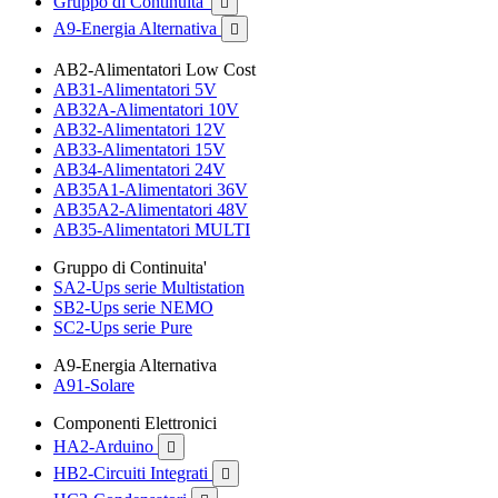
Gruppo di Continuita'

A9-Energia Alternativa

AB2-Alimentatori Low Cost
AB31-Alimentatori 5V
AB32A-Alimentatori 10V
AB32-Alimentatori 12V
AB33-Alimentatori 15V
AB34-Alimentatori 24V
AB35A1-Alimentatori 36V
AB35A2-Alimentatori 48V
AB35-Alimentatori MULTI
Gruppo di Continuita'
SA2-Ups serie Multistation
SB2-Ups serie NEMO
SC2-Ups serie Pure
A9-Energia Alternativa
A91-Solare
Componenti Elettronici
HA2-Arduino

HB2-Circuiti Integrati
