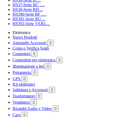
HS36-Serie B.....
HS37-Serie BC .....
HS38-Serie BD....
HS390-Serie BF .....
HS391-Serie BU....
HS392-Serie VARI.....
Elettronica
Nuovi Prodotti
Autoradio Accessori

Conta e Verifica Soldi
Connettori

Contenitori per elettronica

Illuminazione a led

Pulsanteria

GPS

Kit elettronici
Saldatura e Accessori

Trasformatori

Ventilatori

Ricambi Audio e Video

Cavi
