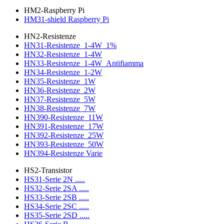
HM2-Raspberry Pi
HM31-shield Raspberry Pi
HN2-Resistenze
HN31-Resistenze_1-4W_1%
HN32-Resistenze_1-4W
HN33-Resistenze_1-4W_Antifiamma
HN34-Resistenze_1-2W
HN35-Resistenze_1W
HN36-Resistenze_2W
HN37-Resistenze_5W
HN38-Resistenze_7W
HN390-Resistenze_11W
HN391-Resistenze_17W
HN392-Resistenze_25W
HN393-Resistenze_50W
HN394-Resistenze Varie
HS2-Transistor
HS31-Serie 2N .....
HS32-Serie 2SA .....
HS33-Serie 2SB .....
HS34-Serie 2SC .....
HS35-Serie 2SD .....