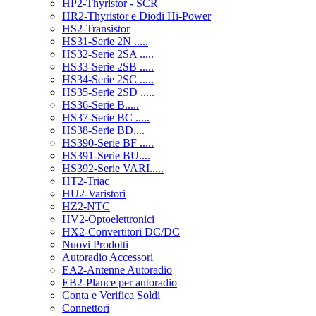
HP2-Thyristor - SCR
HR2-Thyristor e Diodi Hi-Power
HS2-Transistor
HS31-Serie 2N .....
HS32-Serie 2SA .....
HS33-Serie 2SB .....
HS34-Serie 2SC .....
HS35-Serie 2SD .....
HS36-Serie B.....
HS37-Serie BC .....
HS38-Serie BD....
HS390-Serie BF .....
HS391-Serie BU....
HS392-Serie VARI.....
HT2-Triac
HU2-Varistori
HZ2-NTC
HV2-Optoelettronici
HX2-Convertitori DC/DC
Nuovi Prodotti
Autoradio Accessori
EA2-Antenne Autoradio
EB2-Plance per autoradio
Conta e Verifica Soldi
Connettori