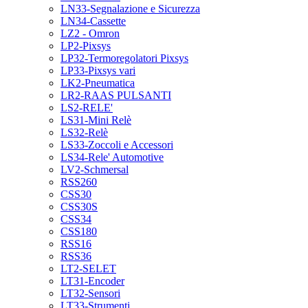
LN33-Segnalazione e Sicurezza
LN34-Cassette
LZ2 - Omron
LP2-Pixsys
LP32-Termoregolatori Pixsys
LP33-Pixsys vari
LK2-Pneumatica
LR2-RAAS PULSANTI
LS2-RELE'
LS31-Mini Relè
LS32-Relè
LS33-Zoccoli e Accessori
LS34-Rele' Automotive
LV2-Schmersal
RSS260
CSS30
CSS30S
CSS34
CSS180
RSS16
RSS36
LT2-SELET
LT31-Encoder
LT32-Sensori
LT33-Strumenti