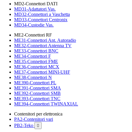
MD2-Connettori DATI
MD31-Adattatori Vas.
MD32-Connettori a Vaschetta
MD33-Connettori Centronix
MD34-Custodie Vas.
ME2-Connettori RF
ME31-Connettori Ant. Autoradio
ME32-Connettori Antenna TV
ME33-Connettori BNC
ME34-Connettori F
ME35-Connettori FME
ME36-Connettori MCX
ME37-Connettori MINI-UHF
ME38-Connettori N
ME390-Connettori PL
ME391-Connettori SMA
ME392-Connettori SMB
ME393-Connettori TNC
ME394-Connettori TWINAXIAL
Contenitori per elettronica
PA2-Contenitori vari
PB2-Teko
