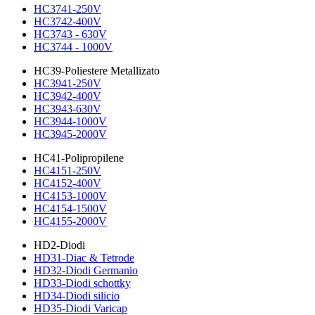
HC3741-250V
HC3742-400V
HC3743 - 630V
HC3744 - 1000V
HC39-Poliestere Metallizato
HC3941-250V
HC3942-400V
HC3943-630V
HC3944-1000V
HC3945-2000V
HC41-Polipropilene
HC4151-250V
HC4152-400V
HC4153-1000V
HC4154-1500V
HC4155-2000V
HD2-Diodi
HD31-Diac & Tetrode
HD32-Diodi Germanio
HD33-Diodi schottky
HD34-Diodi silicio
HD35-Diodi Varicap