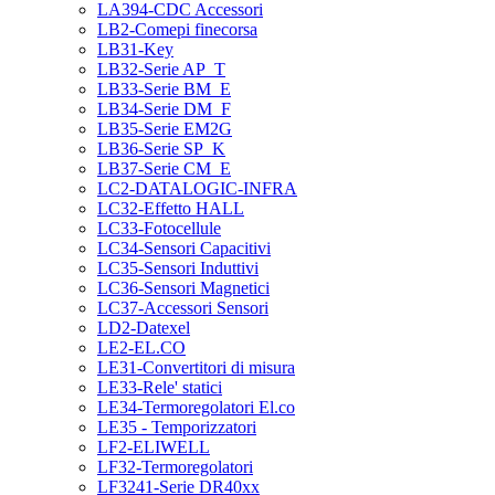
LA394-CDC Accessori
LB2-Comepi finecorsa
LB31-Key
LB32-Serie AP_T
LB33-Serie BM_E
LB34-Serie DM_F
LB35-Serie EM2G
LB36-Serie SP_K
LB37-Serie CM_E
LC2-DATALOGIC-INFRA
LC32-Effetto HALL
LC33-Fotocellule
LC34-Sensori Capacitivi
LC35-Sensori Induttivi
LC36-Sensori Magnetici
LC37-Accessori Sensori
LD2-Datexel
LE2-EL.CO
LE31-Convertitori di misura
LE33-Rele' statici
LE34-Termoregolatori El.co
LE35 - Temporizzatori
LF2-ELIWELL
LF32-Termoregolatori
LF3241-Serie DR40xx