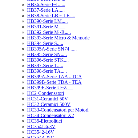
HB36-Serie I~L.....
HB37-Serie LA.....
HB38-Serie LB ~ LF.....
HB390-Serie LM.....
HB391-Serie M.....
HB392-Serie M~R.....
HB393-Serie Micro & Memorie
HB394-Serie S.....
HB395A-Serie SN74 .....
HB395-Serie SN.....
HB396-Serie STK....
HB397-Serie T.....
HB398-Serie TA.....
HB399A-Serie TAA - TCA
HB399B-Serie TDA - TEA
HB399E-Serie U~Z.....
HC2-Condensatori
HC31-Ceramici 50V
HC32-Ceramici 500V
HC33-Condensatori per Motori
HC34-Condensatori X2
HC35-Elettrolitici
HC3541-6,3V
HC3542-16V
HC3543-25V