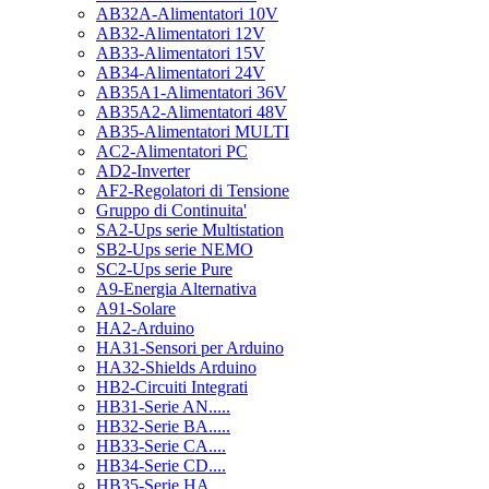
AB32A-Alimentatori 10V
AB32-Alimentatori 12V
AB33-Alimentatori 15V
AB34-Alimentatori 24V
AB35A1-Alimentatori 36V
AB35A2-Alimentatori 48V
AB35-Alimentatori MULTI
AC2-Alimentatori PC
AD2-Inverter
AF2-Regolatori di Tensione
Gruppo di Continuita'
SA2-Ups serie Multistation
SB2-Ups serie NEMO
SC2-Ups serie Pure
A9-Energia Alternativa
A91-Solare
HA2-Arduino
HA31-Sensori per Arduino
HA32-Shields Arduino
HB2-Circuiti Integrati
HB31-Serie AN.....
HB32-Serie BA.....
HB33-Serie CA....
HB34-Serie CD....
HB35-Serie HA.....