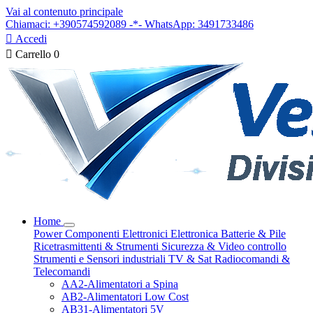
Vai al contenuto principale
Chiamaci: +390574592089 -*- WhatsApp: 3491733486

Accedi

Carrello
0
Home
Power
Componenti Elettronici
Elettronica
Batterie & Pile
Ricetrasmittenti & Strumenti
Sicurezza & Video controllo
Strumenti e Sensori industriali
TV & Sat
Radiocomandi &
Telecomandi
AA2-Alimentatori a Spina
AB2-Alimentatori Low Cost
AB31-Alimentatori 5V