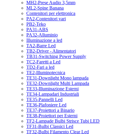
MH2-Prese Audio 3,5mm
ML2-Spine Banana
Contenitori per elettronica
PA2-Contenitori vari
PB2-Teko
PA31-ABS
PA32-Alluminio
Illuminazione a led
TA2-Barre Led
TB2-Driver - Alimentatori
TB31-Switching Power Supply
TC2-Faretti a Led
TD2-Fari a led
TE2-Illuminotecnica
TE31-Downlight Mono lampada
TE32-Downlight Multi Lampada
TE33-Illuminazione Esterni
TE34-Lampadari Industriali
TE35-Pannelli Led
TE36-Plafoniere Led
TE37-Proiettori a Binario
TE38-Proiettori per Esterni
TF2-Lampade Bulbi Strisce Tubi LED
TF31-Bulbi Classici Led
TF32-Bulbi Filamento Clear Led