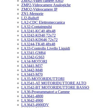
ZMN2-Video camere AHD
ZMP2-Videocamere Analogiche
ZMQ2-Videocamere IP
ZN1-Memorie
LJ2-Balluff
LA2-CDC Elettromeccanica
LA32-Contaimpulsi
LA3241-KC40 48x48
LA3242-KD40 72x72
LA3243-KD646 72x72
LA3244-TK48 48x48
LA33-Controllo Livello Liquidi
LA3341-GM64
LA3342-GS63
LA34-MOTORI
LA3441-M37
LA3442-M48
LA3443-M70
LA35-MOTORIDUTTORI
LA3541-AT MOTORIDUTTORE ALTO
LA3542-BT MOTORIDUTTORE BASSO
LA36-Programmatori a Camme
LA3641-4800
LA3642-4900
LA3643-4900DV