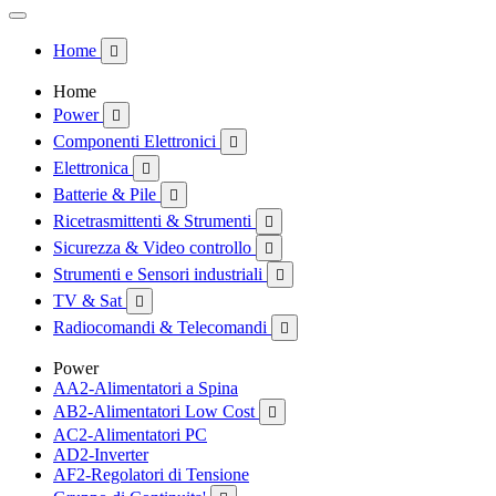
Home

Home
Power

Componenti Elettronici

Elettronica

Batterie & Pile

Ricetrasmittenti & Strumenti

Sicurezza & Video controllo

Strumenti e Sensori industriali

TV & Sat

Radiocomandi & Telecomandi

Power
AA2-Alimentatori a Spina
AB2-Alimentatori Low Cost

AC2-Alimentatori PC
AD2-Inverter
AF2-Regolatori di Tensione