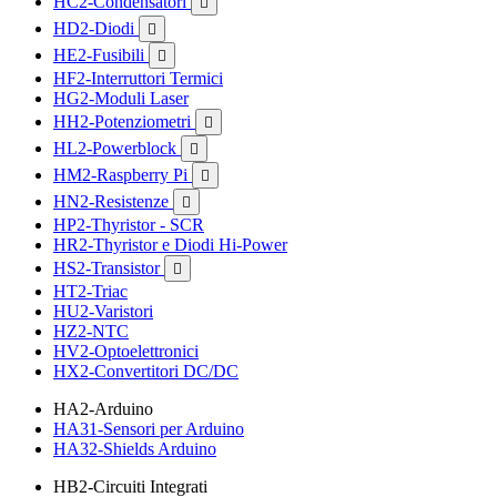
HC2-Condensatori

HD2-Diodi

HE2-Fusibili

HF2-Interruttori Termici
HG2-Moduli Laser
HH2-Potenziometri

HL2-Powerblock

HM2-Raspberry Pi

HN2-Resistenze

HP2-Thyristor - SCR
HR2-Thyristor e Diodi Hi-Power
HS2-Transistor

HT2-Triac
HU2-Varistori
HZ2-NTC
HV2-Optoelettronici
HX2-Convertitori DC/DC
HA2-Arduino
HA31-Sensori per Arduino
HA32-Shields Arduino
HB2-Circuiti Integrati