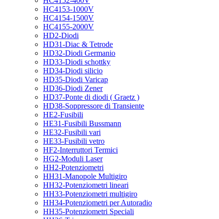
HC4152-400V
HC4153-1000V
HC4154-1500V
HC4155-2000V
HD2-Diodi
HD31-Diac & Tetrode
HD32-Diodi Germanio
HD33-Diodi schottky
HD34-Diodi silicio
HD35-Diodi Varicap
HD36-Diodi Zener
HD37-Ponte di diodi ( Graetz )
HD38-Soppressore di Transiente
HE2-Fusibili
HE31-Fusibili Bussmann
HE32-Fusibili vari
HE33-Fusibili vetro
HF2-Interruttori Termici
HG2-Moduli Laser
HH2-Potenziometri
HH31-Manopole Multigiro
HH32-Potenziometri lineari
HH33-Potenziometri multigiro
HH34-Potenziometri per Autoradio
HH35-Potenziometri Speciali