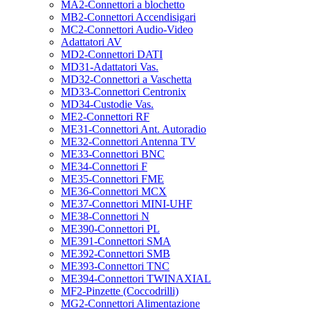
MA2-Connettori a blochetto
MB2-Connettori Accendisigari
MC2-Connettori Audio-Video
Adattatori AV
MD2-Connettori DATI
MD31-Adattatori Vas.
MD32-Connettori a Vaschetta
MD33-Connettori Centronix
MD34-Custodie Vas.
ME2-Connettori RF
ME31-Connettori Ant. Autoradio
ME32-Connettori Antenna TV
ME33-Connettori BNC
ME34-Connettori F
ME35-Connettori FME
ME36-Connettori MCX
ME37-Connettori MINI-UHF
ME38-Connettori N
ME390-Connettori PL
ME391-Connettori SMA
ME392-Connettori SMB
ME393-Connettori TNC
ME394-Connettori TWINAXIAL
MF2-Pinzette (Coccodrilli)
MG2-Connettori Alimentazione