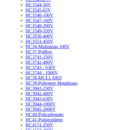
HC3544-50V
HC3545-63V
HC3546-100V
HC3547-160V
HC3548-200V
HC3549-350V
HC3550-400V
HC3551-450V
HC36-Multistrato 100V
HC37-PolBox
HC3741-250V
HC3742-400V
HC3743 - 630V
HC3744 - 1000V
HC38-MULLARD
HC39-Poliestere Metallizato
HC3941-250V
HC3942-400V
HC3943-630V
HC3944-1000V
HC3945-2000V
HC40-Policarbonato
HC41-Polipropilene
HC4151-250V