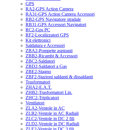
GPS
RA2-GPS Action Camera
RA31-GPS Action Camera Accessori
RB2-GPS Navigatore stradale
RB31-GPS Accessori Navigatori
RC2-Gps PC
RF2-Localizzatori GPS
Kit elettronici
Saldatura e Accessori
ZBA2-Pompette aspiranti
ZBB2-Ricambi & Accessori
ZBC2-Saldatori
ZBD2-Saldatori a Gas
ZBE2-Stagno
ZBF2-Stazioni saldanti & dissaldanti
Trasformatori
ZHA2-E.A.T.
ZHB2-Trasformatori Lin.
ZHC2-Triplicatori
Ventilatori
ZLA2-Ventole in AC
ZLB2-Ventole in AC Radiali
ZLC2-Ventole in DC 2 fili
ZLD2-Ventole in DC Radiali
ZLE2-Ventole in DC 3 fili