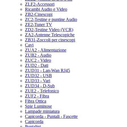
ZLF2-Accessori
Ricambi Audio e Video
ZB2-Cinescopi
ZC2-Testine e puntine Audio
ZE2-Tuner TV
ZD2-Testine Video (VCR)
ZA2-Antenne Telescopiche
ZB31-Zoccoli per cinescopi
Cavi
ZUA2 - Alimentazione
ZUB2 - Audio
ZUC2 - Video
ZUD2 - Dati
ZUD31 - Lan-Wan RJ45
ZUD32 - USB
ZUD33 - Vari
ZUD34 - D-Sub
ZUE2 - Telefonico
ZUF2 - Fibra
Fibra Ottica
Spie Luminose
Lampade miniatura
Capicorda - Puntali - Fascette
Capicorda
Puntalini