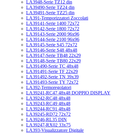
LA3948-Serie TZ12 din
LA39490-Serie TZ24 din
LA39491-Serie TZ25 din
LA391-Temporizzatori Zoccolati
LA39141-Serie 1400 72x72
LA39142-Serie 1800 72x72
LA39143-Serie 2000 96x96
LA39144-Serie 2100 96x96
LA39145-Serie S45 72x72
LA39146-Serie S48 48x48
LA39147-Serie TB48 22x29
LA39148-Serie TB80 22x29
LA391490-Serie TC 48x48
LA391491-Serie TF 22x29
LA391492-Serie TN 39x39
LA391493-Serie TY 72x72
LA392-Termoregolatori
LA39241-RC47 48x48 DOPPIO DISPLAY
LA39242-RC48 48x48
LA39243-RC49 48x48
LA39244-RC91 48x48
LA39245-RD72 72x72
LA39246-RL35 DIN
LA39247-RX02 33x75
LA393-Visualizzatore Digitale