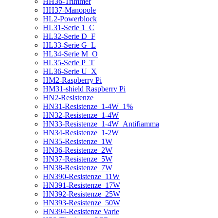
HH36-Trimmer
HH37-Manopole
HL2-Powerblock
HL31-Serie 1_C
HL32-Serie D_F
HL33-Serie G_L
HL34-Serie M_O
HL35-Serie P_T
HL36-Serie U_X
HM2-Raspberry Pi
HM31-shield Raspberry Pi
HN2-Resistenze
HN31-Resistenze_1-4W_1%
HN32-Resistenze_1-4W
HN33-Resistenze_1-4W_Antifiamma
HN34-Resistenze_1-2W
HN35-Resistenze_1W
HN36-Resistenze_2W
HN37-Resistenze_5W
HN38-Resistenze_7W
HN390-Resistenze_11W
HN391-Resistenze_17W
HN392-Resistenze_25W
HN393-Resistenze_50W
HN394-Resistenze Varie