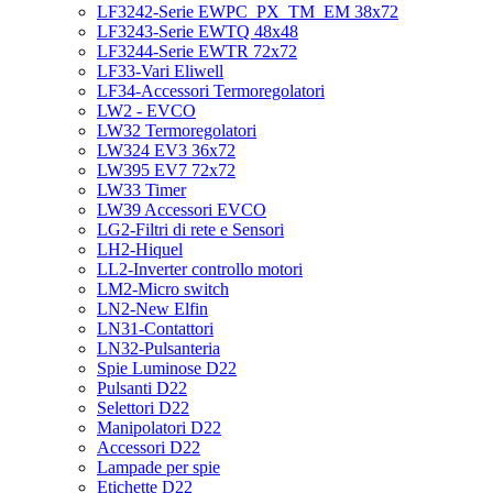
LF3242-Serie EWPC_PX_TM_EM 38x72
LF3243-Serie EWTQ 48x48
LF3244-Serie EWTR 72x72
LF33-Vari Eliwell
LF34-Accessori Termoregolatori
LW2 - EVCO
LW32 Termoregolatori
LW324 EV3 36x72
LW395 EV7 72x72
LW33 Timer
LW39 Accessori EVCO
LG2-Filtri di rete e Sensori
LH2-Hiquel
LL2-Inverter controllo motori
LM2-Micro switch
LN2-New Elfin
LN31-Contattori
LN32-Pulsanteria
Spie Luminose D22
Pulsanti D22
Selettori D22
Manipolatori D22
Accessori D22
Lampade per spie
Etichette D22