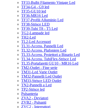
TF33-Bulbi Filamento Vintage Led
TF34-G4 - G9 led
TF35-GU10 led
TF36-MR16 Led
TF37-Profili Alluminio Led
TF38-Strisce LED
TF39-Tubi T8 - T5 Led
TG2-Lampade led
TH2-Led
TL2-Led Accessori
TL31-Access. Pannelli Led
TL32-Access. Plafoniere Led
TL33-Access. Proiettori a Binario Led
TL34-Access. TubiFlex-Strisce Led
TL35-Portafaretti GU10 - MR16 Led
TM2-Outlet - Fine serie
TM31-Led Varie Outlet
TM32-Pannelli Led Outlet
TM33-Strisce LED Outlet
TN2-Pannelli a Led
TP2-Strisce led
Pulsanteria
ZVA2 - Deviatori
ZVB2 - Pulsanti
ZVC2 - Interruttori