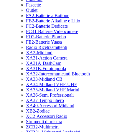
Fascette
Outlet
FA2-Batterie a Bottone
FB2-Batterie Alkaline e Litio
FC2-Batterie Dedicate
FC31-Batterie Videocamere
FD2-Batterie Piombo
FE2-Batterie Yuasa
Radio Ricetrasmittenti
XA2-Midland
XA31-Action Camera
XA31A-DashCam
XA31B-Fototrappola
XA32-Intercomunicanti Bluetooth
XA33-Midland CB
XA34-Midland VHF-UHF
XA35-Midland VHF Marini
XA36-Semi Professionali
XA37-Tempo libero
XA40-Accessori Midland
XB2-Zodiac
XC2-Accessori Radio
Strumenti di misura
ZCB2-Multimetri