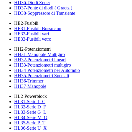
HD36-Diodi Zener
HD37-Ponte di diodi ( Graetz )
HD38-Soppressore di Transiente
HE2-Fusibili
HE31-Fusibili Bussmann
HE32-Fusibili vari
HE33-Fusibili vetro
HH2-Potenziometri
HH31-Manopole Multigiro
HH32-Potenziometri lineari
HH33-Potenziometri multigiro
HH34-Potenziometri per Autoradio
HH35-Potenziometri Speciali
HH36-Trimmer
HH37-Manopole
HL2-Powerblock
HL31-Serie 1_C
HL32-Serie D_F
HL33-Serie G_L
HL34-Serie M_O
HL35-Serie P_T
HL36-Serie U_X