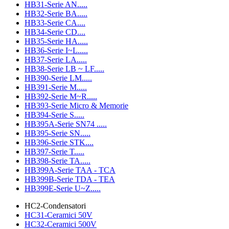
HB31-Serie AN.....
HB32-Serie BA.....
HB33-Serie CA....
HB34-Serie CD....
HB35-Serie HA.....
HB36-Serie I~L.....
HB37-Serie LA.....
HB38-Serie LB ~ LF.....
HB390-Serie LM.....
HB391-Serie M.....
HB392-Serie M~R.....
HB393-Serie Micro & Memorie
HB394-Serie S.....
HB395A-Serie SN74 .....
HB395-Serie SN.....
HB396-Serie STK....
HB397-Serie T.....
HB398-Serie TA.....
HB399A-Serie TAA - TCA
HB399B-Serie TDA - TEA
HB399E-Serie U~Z.....
HC2-Condensatori
HC31-Ceramici 50V
HC32-Ceramici 500V