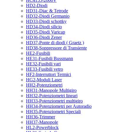
HC4155-2000V
HD2-Diodi
HD31-Diac & Tetrode
HD32-Diodi Germanio
HD33-Diodi schottky
HD34-Diodi silicio
HD35-Diodi Varicap
HD36-Diodi Zener
HD37-Ponte di diodi ( Graetz )
HD38-Soppressore di Transiente
HE2-Fusibili
HE31-Fusibili Bussmann
HE32-Fusibili vari
HE33-Fusibili vetro
HF2-Interruttori Termici
HG2-Moduli Laser
HH2-Potenziometri
HH31-Manopole Multigiro
HH32-Potenziometri lineari
HH33-Potenziometri multigiro
HH34-Potenziometri per Autoradio
HH35-Potenziometri Speciali
HH36-Trimmer
HH37-Manopole
HL2-Powerblock