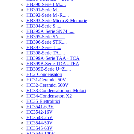
HB390-Serie LM.....
HB391-Serie M.....
HB392-Serie M~R.....
HB393-Serie Micro & Memorie
HB394-Serie S.....
HB395A-Serie SN74 .....
HB395-Serie SN.....
HB396-Serie STK....
HB397-Serie T.....
HB398-Serie TA.....
HB399A-Serie TAA - TCA
HB399B-Serie TDA - TEA
HB399E-Serie U~Z.....
HC2-Condensatori
HC31-Ceramici 50V
HC32-Ceramici 500V
HC33-Condensatori per Motori
HC34-Condensatori X2
HC35-Elettrolitici
HC3541-6,3V
HC3542-16V
HC3543-25V
HC3544-50V
HC3545-63V
HC3546-100V