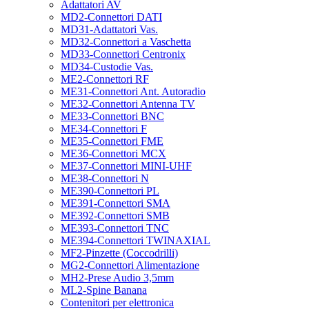
Adattatori AV
MD2-Connettori DATI
MD31-Adattatori Vas.
MD32-Connettori a Vaschetta
MD33-Connettori Centronix
MD34-Custodie Vas.
ME2-Connettori RF
ME31-Connettori Ant. Autoradio
ME32-Connettori Antenna TV
ME33-Connettori BNC
ME34-Connettori F
ME35-Connettori FME
ME36-Connettori MCX
ME37-Connettori MINI-UHF
ME38-Connettori N
ME390-Connettori PL
ME391-Connettori SMA
ME392-Connettori SMB
ME393-Connettori TNC
ME394-Connettori TWINAXIAL
MF2-Pinzette (Coccodrilli)
MG2-Connettori Alimentazione
MH2-Prese Audio 3,5mm
ML2-Spine Banana
Contenitori per elettronica