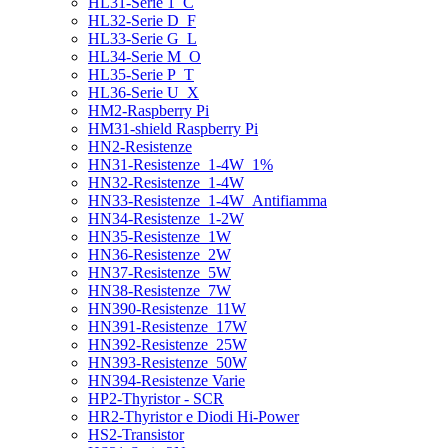
HL31-Serie 1_C
HL32-Serie D_F
HL33-Serie G_L
HL34-Serie M_O
HL35-Serie P_T
HL36-Serie U_X
HM2-Raspberry Pi
HM31-shield Raspberry Pi
HN2-Resistenze
HN31-Resistenze_1-4W_1%
HN32-Resistenze_1-4W
HN33-Resistenze_1-4W_Antifiamma
HN34-Resistenze_1-2W
HN35-Resistenze_1W
HN36-Resistenze_2W
HN37-Resistenze_5W
HN38-Resistenze_7W
HN390-Resistenze_11W
HN391-Resistenze_17W
HN392-Resistenze_25W
HN393-Resistenze_50W
HN394-Resistenze Varie
HP2-Thyristor - SCR
HR2-Thyristor e Diodi Hi-Power
HS2-Transistor