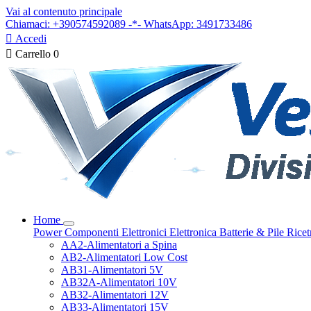
Vai al contenuto principale
Chiamaci: +390574592089 -*- WhatsApp: 3491733486

Accedi

Carrello
0
Home
Power
Componenti Elettronici
Elettronica
Batterie & Pile
Ricet
AA2-Alimentatori a Spina
AB2-Alimentatori Low Cost
AB31-Alimentatori 5V
AB32A-Alimentatori 10V
AB32-Alimentatori 12V
AB33-Alimentatori 15V