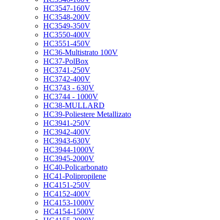
HC3547-160V
HC3548-200V
HC3549-350V
HC3550-400V
HC3551-450V
HC36-Multistrato 100V
HC37-PolBox
HC3741-250V
HC3742-400V
HC3743 - 630V
HC3744 - 1000V
HC38-MULLARD
HC39-Poliestere Metallizato
HC3941-250V
HC3942-400V
HC3943-630V
HC3944-1000V
HC3945-2000V
HC40-Policarbonato
HC41-Polipropilene
HC4151-250V
HC4152-400V
HC4153-1000V
HC4154-1500V