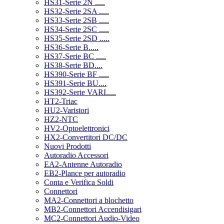
HS31-Serie 2N .....
HS32-Serie 2SA .....
HS33-Serie 2SB .....
HS34-Serie 2SC .....
HS35-Serie 2SD .....
HS36-Serie B.....
HS37-Serie BC .....
HS38-Serie BD....
HS390-Serie BF .....
HS391-Serie BU....
HS392-Serie VARI.....
HT2-Triac
HU2-Varistori
HZ2-NTC
HV2-Optoelettronici
HX2-Convertitori DC/DC
Nuovi Prodotti
Autoradio Accessori
EA2-Antenne Autoradio
EB2-Plance per autoradio
Conta e Verifica Soldi
Connettori
MA2-Connettori a blochetto
MB2-Connettori Accendisigari
MC2-Connettori Audio-Video