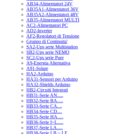
AB34-Alimentatori 24V
AB35A1-Alimentatori 36V
AB35A2-Alimentatori 48V
AB35-Alimentatori MULTI
AC2-Alimentatori PC
AD2-Inverter
AF2-Regolatori di Tensione
Gruppo di Continuita'
SA2-Ups serie Multistation
SB2-Ups serie NEMO
SC2-Ups serie Pure
A9-Energia Alternativa
A91-Solare
HA2-Arduino
HA31-Sensori per Arduino
HA32-Shields Arduino
HB2-Circuiti Integrati
HB31-Serie AN.....
HB32-Serie BA.....
HB33-Serie CA....
HB34-Serie CD....
HB35-Serie HA.....
HB36-Serie I~L.....
HB37-Serie LA.....
HB38-Serie LB ~ LF.....