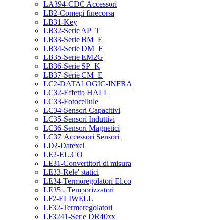
LA394-CDC Accessori
LB2-Comepi finecorsa
LB31-Key
LB32-Serie AP_T
LB33-Serie BM_E
LB34-Serie DM_F
LB35-Serie EM2G
LB36-Serie SP_K
LB37-Serie CM_E
LC2-DATALOGIC-INFRA
LC32-Effetto HALL
LC33-Fotocellule
LC34-Sensori Capacitivi
LC35-Sensori Induttivi
LC36-Sensori Magnetici
LC37-Accessori Sensori
LD2-Datexel
LE2-EL.CO
LE31-Convertitori di misura
LE33-Rele' statici
LE34-Termoregolatori El.co
LE35 - Temporizzatori
LF2-ELIWELL
LF32-Termoregolatori
LF3241-Serie DR40xx