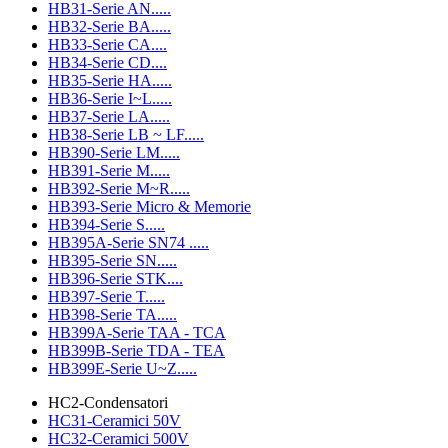
HB31-Serie AN.....
HB32-Serie BA.....
HB33-Serie CA....
HB34-Serie CD....
HB35-Serie HA.....
HB36-Serie I~L.....
HB37-Serie LA.....
HB38-Serie LB ~ LF.....
HB390-Serie LM.....
HB391-Serie M.....
HB392-Serie M~R.....
HB393-Serie Micro & Memorie
HB394-Serie S.....
HB395A-Serie SN74 .....
HB395-Serie SN.....
HB396-Serie STK....
HB397-Serie T.....
HB398-Serie TA.....
HB399A-Serie TAA - TCA
HB399B-Serie TDA - TEA
HB399E-Serie U~Z.....
HC2-Condensatori
HC31-Ceramici 50V
HC32-Ceramici 500V