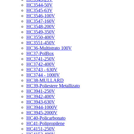
HC3544-50V
HC3545-63V
HC3546-100V
HC3547-160V
HC3548-200V
HC3549-350V
HC3550-400V
HC3551-450V
HC36-Multistrato 100V
HC37-PolBox
HC3741-250V
HC3742-400V
HC3743 - 630V
HC3744 - 1000V
HC38-MULLARD
HC39-Poliestere Metallizato
HC3941-250V
HC3942-400V
HC3943-630V
HC3944-1000V
HC3945-2000V
HC40-Policarbonato
HC41-Polipropilene
HC4151-250V