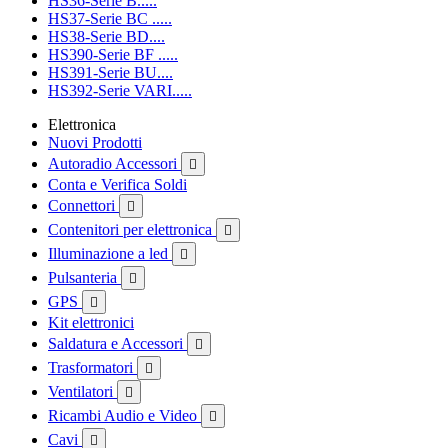
HS36-Serie B.....
HS37-Serie BC .....
HS38-Serie BD....
HS390-Serie BF .....
HS391-Serie BU....
HS392-Serie VARI.....
Elettronica
Nuovi Prodotti
Autoradio Accessori

Conta e Verifica Soldi
Connettori

Contenitori per elettronica

Illuminazione a led

Pulsanteria

GPS

Kit elettronici
Saldatura e Accessori

Trasformatori

Ventilatori

Ricambi Audio e Video

Cavi
