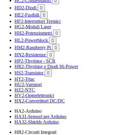
HC2-Condensatori

HD2-Diodi

HE2-Fusibili

HF2-Interruttori Termici
HG2-Moduli Laser
HH2-Potenziometri

HL2-Powerblock

HM2-Raspberry Pi

HN2-Resistenze

HP2-Thyristor - SCR
HR2-Thyristor e Diodi Hi-Power
HS2-Transistor

HT2-Triac
HU2-Varistori
HZ2-NTC
HV2-Optoelettronici
HX2-Convertitori DC/DC
HA2-Arduino
HA31-Sensori per Arduino
HA32-Shields Arduino
HB2-Circuiti Integrati