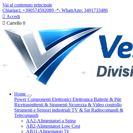
Vai al contenuto principale
Chiamaci: +390574592089 -*- WhatsApp: 3491733486

Accedi

Carrello
0
Home
Power
Componenti Elettronici
Elettronica
Batterie & Pile
Ricetrasmittenti & Strumenti
Sicurezza & Video controllo
Strumenti e Sensori industriali
TV & Sat
Radiocomandi &
Telecomandi
AA2-Alimentatori a Spina
AB2-Alimentatori Low Cost
AB31-Alimentatori 5V