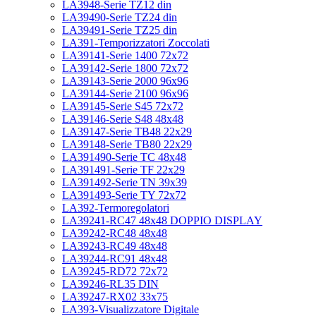
LA3948-Serie TZ12 din
LA39490-Serie TZ24 din
LA39491-Serie TZ25 din
LA391-Temporizzatori Zoccolati
LA39141-Serie 1400 72x72
LA39142-Serie 1800 72x72
LA39143-Serie 2000 96x96
LA39144-Serie 2100 96x96
LA39145-Serie S45 72x72
LA39146-Serie S48 48x48
LA39147-Serie TB48 22x29
LA39148-Serie TB80 22x29
LA391490-Serie TC 48x48
LA391491-Serie TF 22x29
LA391492-Serie TN 39x39
LA391493-Serie TY 72x72
LA392-Termoregolatori
LA39241-RC47 48x48 DOPPIO DISPLAY
LA39242-RC48 48x48
LA39243-RC49 48x48
LA39244-RC91 48x48
LA39245-RD72 72x72
LA39246-RL35 DIN
LA39247-RX02 33x75
LA393-Visualizzatore Digitale