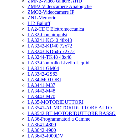
ZMN2-Video camere AHD
ZMP2-Videocamere Analogiche
ZMQ2-Videocamere IP
ZN1-Memorie
LJ2-Balluff
LA2-CDC Elettromeccanica
LA32-Contaimpulsi
LA3241-KC40 48x48
LA3242-KD40 72x72
LA3243-KD646 72x72
LA3244-TK48 48x48
LA33-Controllo Livello Liquidi
LA3341-GM64
LA3342-GS63
LA34-MOTORI
LA3441-M37
LA3442-M48
LA3443-M70
LA35-MOTORIDUTTORI
LA3541-AT MOTORIDUTTORE ALTO
LA3542-BT MOTORIDUTTORE BASSO
LA36-Programmatori a Camme
LA3641-4800
LA3642-4900
LA3643-4900DV