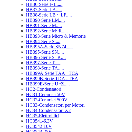
HB36-Serie I~L.....
HB37-Serie LA.....
HB38-Serie LB ~ LF.....
HB390-Serie LM.....
HB391-Serie M.....
HB392-Serie M~R.....
HB393-Serie Micro & Memorie
HB394-Serie S.....
HB395A-Serie SN74 .....
HB395-Serie SN.....
HB396-Serie STK....
HB397-Serie T.....
HB398-Serie TA.....
HB399A-Serie TAA - TCA
HB399B-Serie TDA - TEA
HB399E-Serie U~Z.....
HC2-Condensatori
HC31-Ceramici 50V
HC32-Ceramici 500V
HC33-Condensatori per Motori
HC34-Condensatori X2
HC35-Elettrolitici
HC3541-6,3V
HC3542-16V
HC3543-25V