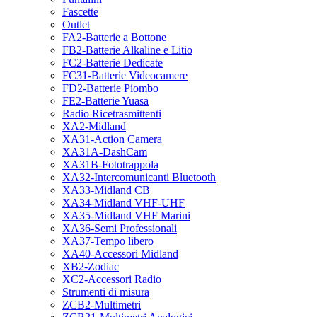
Fascette
Outlet
FA2-Batterie a Bottone
FB2-Batterie Alkaline e Litio
FC2-Batterie Dedicate
FC31-Batterie Videocamere
FD2-Batterie Piombo
FE2-Batterie Yuasa
Radio Ricetrasmittenti
XA2-Midland
XA31-Action Camera
XA31A-DashCam
XA31B-Fototrappola
XA32-Intercomunicanti Bluetooth
XA33-Midland CB
XA34-Midland VHF-UHF
XA35-Midland VHF Marini
XA36-Semi Professionali
XA37-Tempo libero
XA40-Accessori Midland
XB2-Zodiac
XC2-Accessori Radio
Strumenti di misura
ZCB2-Multimetri