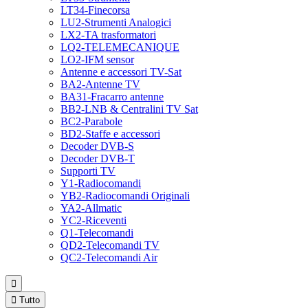
LT34-Finecorsa
LU2-Strumenti Analogici
LX2-TA trasformatori
LQ2-TELEMECANIQUE
LO2-IFM sensor
Antenne e accessori TV-Sat
BA2-Antenne TV
BA31-Fracarro antenne
BB2-LNB & Centralini TV Sat
BC2-Parabole
BD2-Staffe e accessori
Decoder DVB-S
Decoder DVB-T
Supporti TV
Y1-Radiocomandi
YB2-Radiocomandi Originali
YA2-Allmatic
YC2-Riceventi
Q1-Telecomandi
QD2-Telecomandi TV
QC2-Telecomandi Air


Tutto