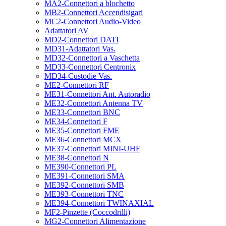
MA2-Connettori a blochetto
MB2-Connettori Accendisigari
MC2-Connettori Audio-Video
Adattatori AV
MD2-Connettori DATI
MD31-Adattatori Vas.
MD32-Connettori a Vaschetta
MD33-Connettori Centronix
MD34-Custodie Vas.
ME2-Connettori RF
ME31-Connettori Ant. Autoradio
ME32-Connettori Antenna TV
ME33-Connettori BNC
ME34-Connettori F
ME35-Connettori FME
ME36-Connettori MCX
ME37-Connettori MINI-UHF
ME38-Connettori N
ME390-Connettori PL
ME391-Connettori SMA
ME392-Connettori SMB
ME393-Connettori TNC
ME394-Connettori TWINAXIAL
MF2-Pinzette (Coccodrilli)
MG2-Connettori Alimentazione