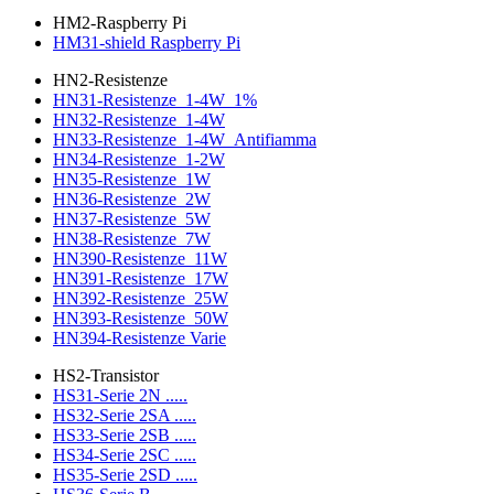
HM2-Raspberry Pi
HM31-shield Raspberry Pi
HN2-Resistenze
HN31-Resistenze_1-4W_1%
HN32-Resistenze_1-4W
HN33-Resistenze_1-4W_Antifiamma
HN34-Resistenze_1-2W
HN35-Resistenze_1W
HN36-Resistenze_2W
HN37-Resistenze_5W
HN38-Resistenze_7W
HN390-Resistenze_11W
HN391-Resistenze_17W
HN392-Resistenze_25W
HN393-Resistenze_50W
HN394-Resistenze Varie
HS2-Transistor
HS31-Serie 2N .....
HS32-Serie 2SA .....
HS33-Serie 2SB .....
HS34-Serie 2SC .....
HS35-Serie 2SD .....