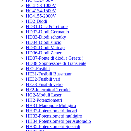
HC4152-400V
HC4153-1000V
HC4154-1500V
HC4155-2000V
HD2-Diodi
HD31-Diac & Tetrode
HD32-Diodi Germanio
HD33-Diodi schottky
HD34-Diodi silicio
HD35-Diodi Varicap
HD36-Diodi Zener
HD37-Ponte di diodi ( Graetz )
HD38-Soppressore di Transiente
HE2-Fusibili
HE31-Fusibili Bussmann
HE32-Fusibili vari
HE33-Fusibili vetro
HF2-Interruttori Termici
HG2-Moduli Laser
HH2-Potenziometri
HH31-Manopole Multigiro
HH32-Potenziometri lineari
HH33-Potenziometri multigiro
HH34-Potenziometri per Autoradio
HH35-Potenziometri Speciali