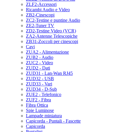
ZLF2-Accessori
Ricambi Audio e Video
ZB2-Cinescopi
ZC2-Testine e puntine Audio
ZE2-Tuner TV
ZD2-Testine Video (VCR)
ZA2-Antenne Telescopiche
ZB31-Zoccoli per cinescopi
Cavi
ZUA2 - Alimentazione
ZUB2 - Audio
ZUC2 - Video
ZUD2 - Dati
ZUD31 - Lan-Wan RJ45
ZUD32 - USB
ZUD33 - Vari
ZUD34 - D-Sub
ZUE2 - Telefonico
ZUF2 - Fibra
Fibra Ottica
Spie Luminose
Lampade miniatura
Capicorda - Puntali - Fascette
Capicorda
Puntalini