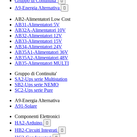
Gruppo di Continuita'

A9-Energia Alternativa

AB2-Alimentatori Low Cost
AB31-Alimentatori 5V
AB32A-Alimentatori 10V
AB32-Alimentatori 12V
AB33-Alimentatori 15V
AB34-Alimentatori 24V
AB35A1-Alimentatori 36V
AB35A2-Alimentatori 48V
AB35-Alimentatori MULTI
Gruppo di Continuita'
SA2-Ups serie Multistation
SB2-Ups serie NEMO
SC2-Ups serie Pure
A9-Energia Alternativa
A91-Solare
Componenti Elettronici
HA2-Arduino

HB2-Circuiti Integrati
