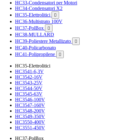
HC33-Condensatori per Motori
HC34-Condensatori X2
HC35-Elettrolitici

HC36-Multistrato 100V
HC37-PolBox

HC38-MULLARD
HC39-Poliestere Metallizato

HC40-Policarbonato
HC41-Polipropilene

HC35-Elettrolitici
HC3541-6,3V
HC3542-16V
HC3543-25V
HC3544-50V
HC3545-63V
HC3546-100V
HC3547-160V
HC3548-200V
HC3549-350V
HC3550-400V
HC3551-450V
HC37-PolBox