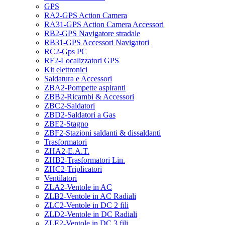
GPS
RA2-GPS Action Camera
RA31-GPS Action Camera Accessori
RB2-GPS Navigatore stradale
RB31-GPS Accessori Navigatori
RC2-Gps PC
RF2-Localizzatori GPS
Kit elettronici
Saldatura e Accessori
ZBA2-Pompette aspiranti
ZBB2-Ricambi & Accessori
ZBC2-Saldatori
ZBD2-Saldatori a Gas
ZBE2-Stagno
ZBF2-Stazioni saldanti & dissaldanti
Trasformatori
ZHA2-E.A.T.
ZHB2-Trasformatori Lin.
ZHC2-Triplicatori
Ventilatori
ZLA2-Ventole in AC
ZLB2-Ventole in AC Radiali
ZLC2-Ventole in DC 2 fili
ZLD2-Ventole in DC Radiali
ZLE2-Ventole in DC 3 fili