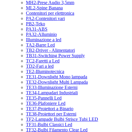
MH2-Prese Audio 3,5mm
ML2-Spine Banana
Contenitori per elettronica
PA2-Contenitori vari
PB2-Teko
PA31-ABS
PA32-Alluminio
Illuminazione a led
TA2-Barre Led
TB2-Driver - Alimentatori
TB31-Switching Power Supply
TC2-Faretti a Led
TD2-Fari a led
TE2-Illuminotecnica
TE31-Downlight Mono lampada
TE32-Downlight Multi Lampada
TE33-Illuminazione Esterni
TE34-Lampadari Industriali
TE35-Pannelli Led
TE36-Plafoniere Led
TE37-Proiettori a Binario
TE38-Proiettori per Esterni
TF2-Lampade Bulbi Strisce Tubi LED
TF31-Bulbi Classici Led
TF32-Bulbi Filamento Clear Led