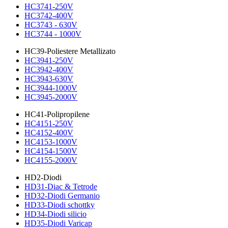
HC3741-250V
HC3742-400V
HC3743 - 630V
HC3744 - 1000V
HC39-Poliestere Metallizato
HC3941-250V
HC3942-400V
HC3943-630V
HC3944-1000V
HC3945-2000V
HC41-Polipropilene
HC4151-250V
HC4152-400V
HC4153-1000V
HC4154-1500V
HC4155-2000V
HD2-Diodi
HD31-Diac & Tetrode
HD32-Diodi Germanio
HD33-Diodi schottky
HD34-Diodi silicio
HD35-Diodi Varicap