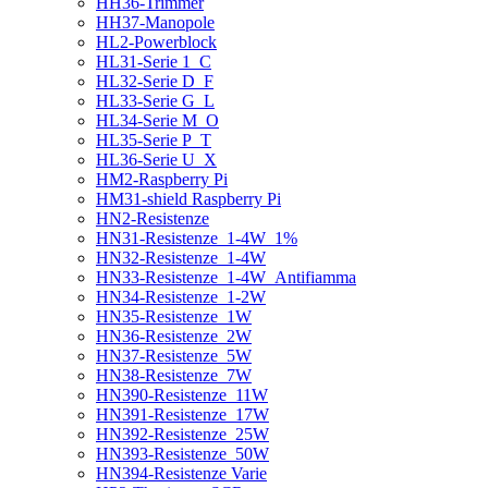
HH36-Trimmer
HH37-Manopole
HL2-Powerblock
HL31-Serie 1_C
HL32-Serie D_F
HL33-Serie G_L
HL34-Serie M_O
HL35-Serie P_T
HL36-Serie U_X
HM2-Raspberry Pi
HM31-shield Raspberry Pi
HN2-Resistenze
HN31-Resistenze_1-4W_1%
HN32-Resistenze_1-4W
HN33-Resistenze_1-4W_Antifiamma
HN34-Resistenze_1-2W
HN35-Resistenze_1W
HN36-Resistenze_2W
HN37-Resistenze_5W
HN38-Resistenze_7W
HN390-Resistenze_11W
HN391-Resistenze_17W
HN392-Resistenze_25W
HN393-Resistenze_50W
HN394-Resistenze Varie