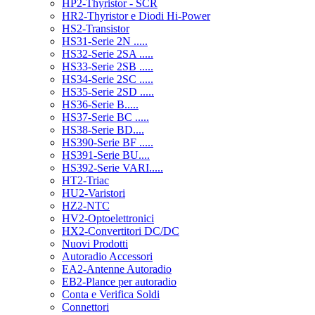
HP2-Thyristor - SCR
HR2-Thyristor e Diodi Hi-Power
HS2-Transistor
HS31-Serie 2N .....
HS32-Serie 2SA .....
HS33-Serie 2SB .....
HS34-Serie 2SC .....
HS35-Serie 2SD .....
HS36-Serie B.....
HS37-Serie BC .....
HS38-Serie BD....
HS390-Serie BF .....
HS391-Serie BU....
HS392-Serie VARI.....
HT2-Triac
HU2-Varistori
HZ2-NTC
HV2-Optoelettronici
HX2-Convertitori DC/DC
Nuovi Prodotti
Autoradio Accessori
EA2-Antenne Autoradio
EB2-Plance per autoradio
Conta e Verifica Soldi
Connettori