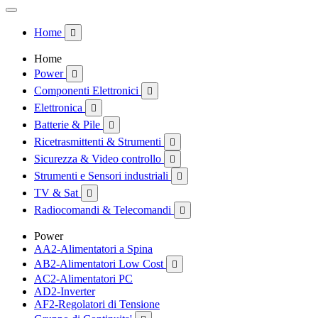
Home

Home
Power

Componenti Elettronici

Elettronica

Batterie & Pile

Ricetrasmittenti & Strumenti

Sicurezza & Video controllo

Strumenti e Sensori industriali

TV & Sat

Radiocomandi & Telecomandi

Power
AA2-Alimentatori a Spina
AB2-Alimentatori Low Cost

AC2-Alimentatori PC
AD2-Inverter
AF2-Regolatori di Tensione