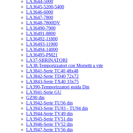
LA3644-5000
LA3645-5200-5400
LA3646-6000
LA3647-7800
LA3648-7800DV
LA36490-7900
LA36491-8800
LA36492-11800
LA36493-11900
LA36494-14000
LA36495-PM21
LA37-SBRINATORI
LA38-Temporizzatori con Morsetti a vite
LA3841-Serie TC40 48x48
LA3842-Serie TD40 72x72
LA3843-Serie TX40 33x75
LA390-Temporizzatori guida Din
LA3941-Serie GU
GZ90 din
LA3942-Serie TU56 din
LA3943-Serie TU93 - TU94 din
LA3944-Serie TV49 din
LA3945-Serie TV51 din
LA3946-Serie TV52 din
LA3947-Serie TV56 din