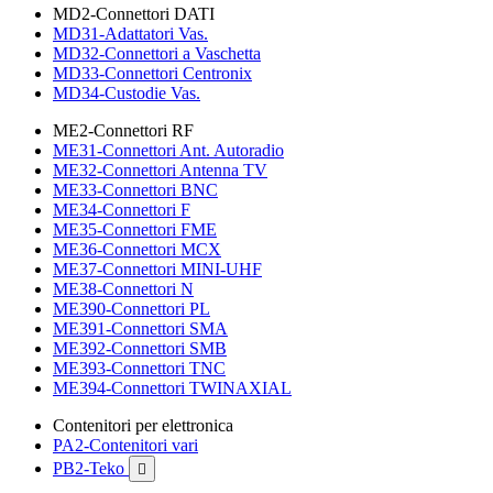
MD2-Connettori DATI
MD31-Adattatori Vas.
MD32-Connettori a Vaschetta
MD33-Connettori Centronix
MD34-Custodie Vas.
ME2-Connettori RF
ME31-Connettori Ant. Autoradio
ME32-Connettori Antenna TV
ME33-Connettori BNC
ME34-Connettori F
ME35-Connettori FME
ME36-Connettori MCX
ME37-Connettori MINI-UHF
ME38-Connettori N
ME390-Connettori PL
ME391-Connettori SMA
ME392-Connettori SMB
ME393-Connettori TNC
ME394-Connettori TWINAXIAL
Contenitori per elettronica
PA2-Contenitori vari
PB2-Teko
