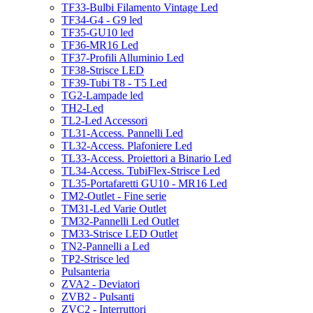
TF33-Bulbi Filamento Vintage Led
TF34-G4 - G9 led
TF35-GU10 led
TF36-MR16 Led
TF37-Profili Alluminio Led
TF38-Strisce LED
TF39-Tubi T8 - T5 Led
TG2-Lampade led
TH2-Led
TL2-Led Accessori
TL31-Access. Pannelli Led
TL32-Access. Plafoniere Led
TL33-Access. Proiettori a Binario Led
TL34-Access. TubiFlex-Strisce Led
TL35-Portafaretti GU10 - MR16 Led
TM2-Outlet - Fine serie
TM31-Led Varie Outlet
TM32-Pannelli Led Outlet
TM33-Strisce LED Outlet
TN2-Pannelli a Led
TP2-Strisce led
Pulsanteria
ZVA2 - Deviatori
ZVB2 - Pulsanti
ZVC2 - Interruttori