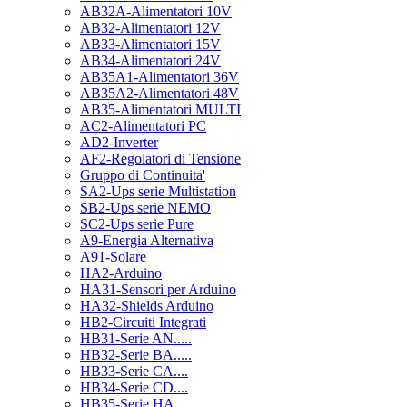
AB32A-Alimentatori 10V
AB32-Alimentatori 12V
AB33-Alimentatori 15V
AB34-Alimentatori 24V
AB35A1-Alimentatori 36V
AB35A2-Alimentatori 48V
AB35-Alimentatori MULTI
AC2-Alimentatori PC
AD2-Inverter
AF2-Regolatori di Tensione
Gruppo di Continuita'
SA2-Ups serie Multistation
SB2-Ups serie NEMO
SC2-Ups serie Pure
A9-Energia Alternativa
A91-Solare
HA2-Arduino
HA31-Sensori per Arduino
HA32-Shields Arduino
HB2-Circuiti Integrati
HB31-Serie AN.....
HB32-Serie BA.....
HB33-Serie CA....
HB34-Serie CD....
HB35-Serie HA.....