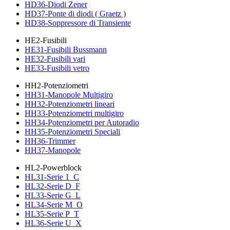
HD36-Diodi Zener
HD37-Ponte di diodi ( Graetz )
HD38-Soppressore di Transiente
HE2-Fusibili
HE31-Fusibili Bussmann
HE32-Fusibili vari
HE33-Fusibili vetro
HH2-Potenziometri
HH31-Manopole Multigiro
HH32-Potenziometri lineari
HH33-Potenziometri multigiro
HH34-Potenziometri per Autoradio
HH35-Potenziometri Speciali
HH36-Trimmer
HH37-Manopole
HL2-Powerblock
HL31-Serie 1_C
HL32-Serie D_F
HL33-Serie G_L
HL34-Serie M_O
HL35-Serie P_T
HL36-Serie U_X