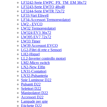
LF3242-Serie EWPC_PX_TM_EM 38x72
LF3243-Serie EWTQ 48x48
LF3244-Serie EWTR 72x72
LF33-Vari Eliwell
LF34-Accessori Termoregolatori
LW2 - EVCO
LW32 Termoregolatori
LW324 EV3 36x72
LW395 EV7 72x72
LW33 Timer
LW39 Accessori EVCO
LG2-Filtri di rete e Sensori
LH2-Hiquel
LL2-Inverter controllo motori
LM2-Micro switch
LN2-New Elfin
LN31-Contattori
LN32-Pulsanteria
Spie Luminose D22
Pulsanti D22
Selettori D22
Manipolatori D22
Accessori D22
Lampade per spie
Etichette D22