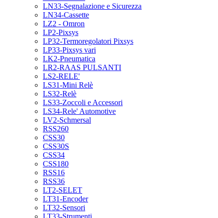
LN33-Segnalazione e Sicurezza
LN34-Cassette
LZ2 - Omron
LP2-Pixsys
LP32-Termoregolatori Pixsys
LP33-Pixsys vari
LK2-Pneumatica
LR2-RAAS PULSANTI
LS2-RELE'
LS31-Mini Relè
LS32-Relè
LS33-Zoccoli e Accessori
LS34-Rele' Automotive
LV2-Schmersal
RSS260
CSS30
CSS30S
CSS34
CSS180
RSS16
RSS36
LT2-SELET
LT31-Encoder
LT32-Sensori
LT33-Strumenti