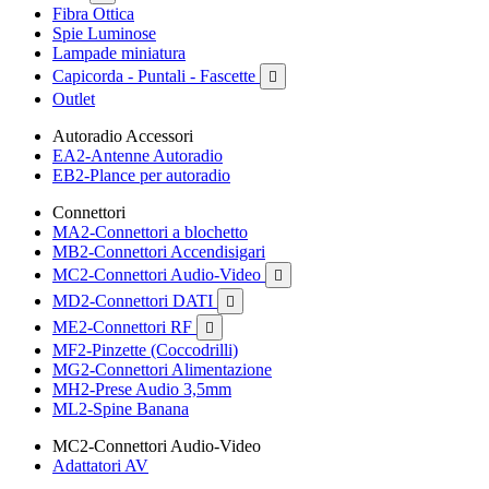
Fibra Ottica
Spie Luminose
Lampade miniatura
Capicorda - Puntali - Fascette

Outlet
Autoradio Accessori
EA2-Antenne Autoradio
EB2-Plance per autoradio
Connettori
MA2-Connettori a blochetto
MB2-Connettori Accendisigari
MC2-Connettori Audio-Video

MD2-Connettori DATI

ME2-Connettori RF

MF2-Pinzette (Coccodrilli)
MG2-Connettori Alimentazione
MH2-Prese Audio 3,5mm
ML2-Spine Banana
MC2-Connettori Audio-Video
Adattatori AV