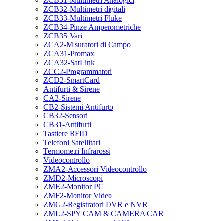
ZCB31-Multimetri Analogici
ZCB32-Multimetri digitali
ZCB33-Multimetri Fluke
ZCB34-Pinze Amperometriche
ZCB35-Vari
ZCA2-Misuratori di Campo
ZCA31-Promax
ZCA32-SatLink
ZCC2-Programmatori
ZCD2-SmartCard
Antifurti & Sirene
CA2-Sirene
CB2-Sistemi Antifurto
CB32-Sensori
CB31-Antifurti
Tastiere RFID
Telefoni Satellitari
Termometri Infrarossi
Videocontrollo
ZMA2-Accessori Videocontrollo
ZMD2-Microscopi
ZME2-Monitor PC
ZMF2-Monitor Video
ZMG2-Registratori DVR e NVR
ZML2-SPY CAM & CAMERA CAR