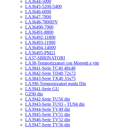
LA3644-5000
LA3645-5200-5400
LA3646-6000
LA3647-7800
LA3648-7800DV
LA36490-7900
LA36491-8800
LA36492-11800
LA36493-11900
LA36494-14000
LA36495-PM21
LA37-SBRINATORI
LA38-Temporizzatori con Morsetti a vite
LA3841-Serie TC40 48x48
LA3842-Serie TD40 72x72
LA3843-Serie TX40 33x75
LA390-Temporizzatori guida Din
LA3941-Serie GU
GZ90 din
LA3942-Serie TU56 din
LA3943-Serie TU93 - TU94 din
LA3944-Serie TV49 din
LA3945-Serie TV51 din
LA3946-Serie TV52 din
LA3947-Serie TV56 din