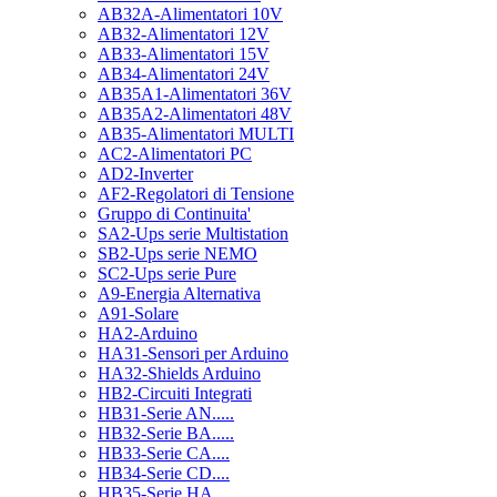
AB32A-Alimentatori 10V
AB32-Alimentatori 12V
AB33-Alimentatori 15V
AB34-Alimentatori 24V
AB35A1-Alimentatori 36V
AB35A2-Alimentatori 48V
AB35-Alimentatori MULTI
AC2-Alimentatori PC
AD2-Inverter
AF2-Regolatori di Tensione
Gruppo di Continuita'
SA2-Ups serie Multistation
SB2-Ups serie NEMO
SC2-Ups serie Pure
A9-Energia Alternativa
A91-Solare
HA2-Arduino
HA31-Sensori per Arduino
HA32-Shields Arduino
HB2-Circuiti Integrati
HB31-Serie AN.....
HB32-Serie BA.....
HB33-Serie CA....
HB34-Serie CD....
HB35-Serie HA.....