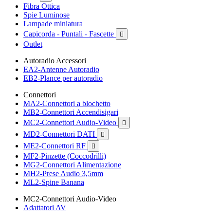
Fibra Ottica
Spie Luminose
Lampade miniatura
Capicorda - Puntali - Fascette

Outlet
Autoradio Accessori
EA2-Antenne Autoradio
EB2-Plance per autoradio
Connettori
MA2-Connettori a blochetto
MB2-Connettori Accendisigari
MC2-Connettori Audio-Video

MD2-Connettori DATI

ME2-Connettori RF

MF2-Pinzette (Coccodrilli)
MG2-Connettori Alimentazione
MH2-Prese Audio 3,5mm
ML2-Spine Banana
MC2-Connettori Audio-Video
Adattatori AV