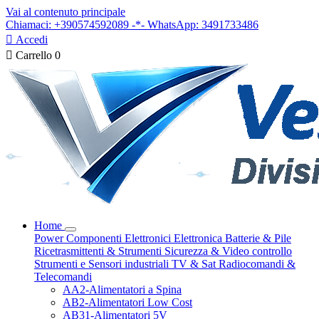
Vai al contenuto principale
Chiamaci: +390574592089 -*- WhatsApp: 3491733486

Accedi

Carrello
0
Home
Power
Componenti Elettronici
Elettronica
Batterie & Pile
Ricetrasmittenti & Strumenti
Sicurezza & Video controllo
Strumenti e Sensori industriali
TV & Sat
Radiocomandi &
Telecomandi
AA2-Alimentatori a Spina
AB2-Alimentatori Low Cost
AB31-Alimentatori 5V