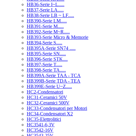
HB36-Serie I~L.....
HB37-Serie LA.....
HB38-Serie LB ~ LF.....
HB390-Serie LM.....
HB391-Serie M.....
HB392-Serie M~R.....
HB393-Serie Micro & Memorie
HB394-Serie S.....
HB395A-Serie SN74 .....
HB395-Serie SN.....
HB396-Serie STK....
HB397-Serie T.....
HB398-Serie TA.....
HB399A-Serie TAA - TCA
HB399B-Serie TDA - TEA
HB399E-Serie U~Z.....
HC2-Condensatori
HC31-Ceramici 50V
HC32-Ceramici 500V
HC33-Condensatori per Motori
HC34-Condensatori X2
HC35-Elettrolitici
HC3541-6,3V
HC3542-16V
HC3543-25V