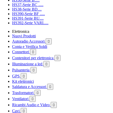
HS36-Serie B.....
HS37-Serie BC .....
HS38-Serie BD....
HS390-Serie BF .....
HS391-Serie BU....
HS392-Serie VARI.....
Elettronica
Nuovi Prodotti
Autoradio Accessori

Conta e Verifica Soldi
Connettori

Contenitori per elettronica

Illuminazione a led

Pulsanteria

GPS

Kit elettronici
Saldatura e Accessori

Trasformatori

Ventilatori

Ricambi Audio e Video

Cavi
