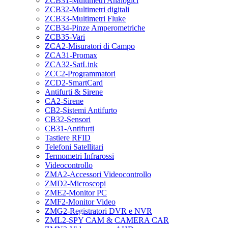
ZCB31-Multimetri Analogici
ZCB32-Multimetri digitali
ZCB33-Multimetri Fluke
ZCB34-Pinze Amperometriche
ZCB35-Vari
ZCA2-Misuratori di Campo
ZCA31-Promax
ZCA32-SatLink
ZCC2-Programmatori
ZCD2-SmartCard
Antifurti & Sirene
CA2-Sirene
CB2-Sistemi Antifurto
CB32-Sensori
CB31-Antifurti
Tastiere RFID
Telefoni Satellitari
Termometri Infrarossi
Videocontrollo
ZMA2-Accessori Videocontrollo
ZMD2-Microscopi
ZME2-Monitor PC
ZMF2-Monitor Video
ZMG2-Registratori DVR e NVR
ZML2-SPY CAM & CAMERA CAR