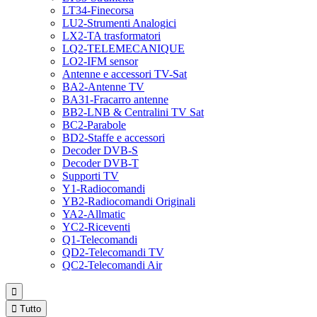
LT34-Finecorsa
LU2-Strumenti Analogici
LX2-TA trasformatori
LQ2-TELEMECANIQUE
LO2-IFM sensor
Antenne e accessori TV-Sat
BA2-Antenne TV
BA31-Fracarro antenne
BB2-LNB & Centralini TV Sat
BC2-Parabole
BD2-Staffe e accessori
Decoder DVB-S
Decoder DVB-T
Supporti TV
Y1-Radiocomandi
YB2-Radiocomandi Originali
YA2-Allmatic
YC2-Riceventi
Q1-Telecomandi
QD2-Telecomandi TV
QC2-Telecomandi Air


Tutto