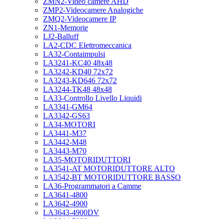
ZMN2-Video camere AHD
ZMP2-Videocamere Analogiche
ZMQ2-Videocamere IP
ZN1-Memorie
LJ2-Balluff
LA2-CDC Elettromeccanica
LA32-Contaimpulsi
LA3241-KC40 48x48
LA3242-KD40 72x72
LA3243-KD646 72x72
LA3244-TK48 48x48
LA33-Controllo Livello Liquidi
LA3341-GM64
LA3342-GS63
LA34-MOTORI
LA3441-M37
LA3442-M48
LA3443-M70
LA35-MOTORIDUTTORI
LA3541-AT MOTORIDUTTORE ALTO
LA3542-BT MOTORIDUTTORE BASSO
LA36-Programmatori a Camme
LA3641-4800
LA3642-4900
LA3643-4900DV