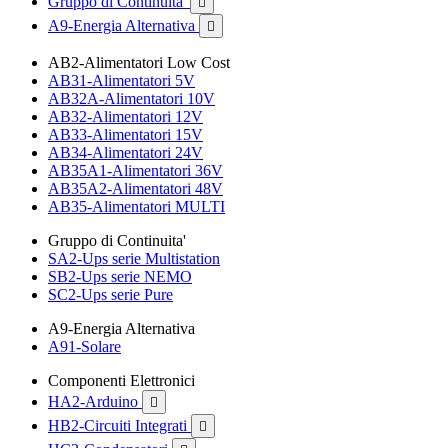
Gruppo di Continuita'

A9-Energia Alternativa

AB2-Alimentatori Low Cost
AB31-Alimentatori 5V
AB32A-Alimentatori 10V
AB32-Alimentatori 12V
AB33-Alimentatori 15V
AB34-Alimentatori 24V
AB35A1-Alimentatori 36V
AB35A2-Alimentatori 48V
AB35-Alimentatori MULTI
Gruppo di Continuita'
SA2-Ups serie Multistation
SB2-Ups serie NEMO
SC2-Ups serie Pure
A9-Energia Alternativa
A91-Solare
Componenti Elettronici
HA2-Arduino

HB2-Circuiti Integrati
