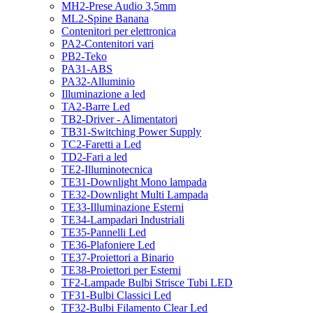
MH2-Prese Audio 3,5mm
ML2-Spine Banana
Contenitori per elettronica
PA2-Contenitori vari
PB2-Teko
PA31-ABS
PA32-Alluminio
Illuminazione a led
TA2-Barre Led
TB2-Driver - Alimentatori
TB31-Switching Power Supply
TC2-Faretti a Led
TD2-Fari a led
TE2-Illuminotecnica
TE31-Downlight Mono lampada
TE32-Downlight Multi Lampada
TE33-Illuminazione Esterni
TE34-Lampadari Industriali
TE35-Pannelli Led
TE36-Plafoniere Led
TE37-Proiettori a Binario
TE38-Proiettori per Esterni
TF2-Lampade Bulbi Strisce Tubi LED
TF31-Bulbi Classici Led
TF32-Bulbi Filamento Clear Led