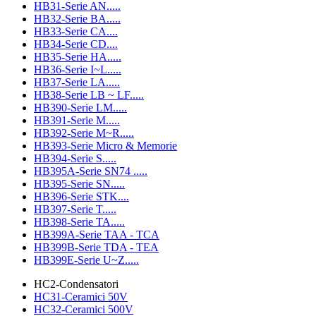
HB31-Serie AN.....
HB32-Serie BA.....
HB33-Serie CA....
HB34-Serie CD....
HB35-Serie HA.....
HB36-Serie I~L.....
HB37-Serie LA.....
HB38-Serie LB ~ LF.....
HB390-Serie LM.....
HB391-Serie M.....
HB392-Serie M~R.....
HB393-Serie Micro & Memorie
HB394-Serie S.....
HB395A-Serie SN74 .....
HB395-Serie SN.....
HB396-Serie STK....
HB397-Serie T.....
HB398-Serie TA.....
HB399A-Serie TAA - TCA
HB399B-Serie TDA - TEA
HB399E-Serie U~Z.....
HC2-Condensatori
HC31-Ceramici 50V
HC32-Ceramici 500V