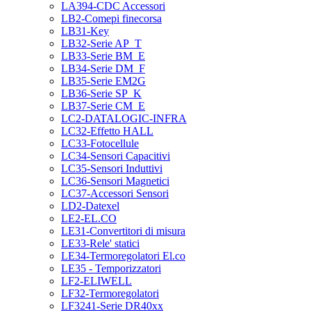
LA394-CDC Accessori
LB2-Comepi finecorsa
LB31-Key
LB32-Serie AP_T
LB33-Serie BM_E
LB34-Serie DM_F
LB35-Serie EM2G
LB36-Serie SP_K
LB37-Serie CM_E
LC2-DATALOGIC-INFRA
LC32-Effetto HALL
LC33-Fotocellule
LC34-Sensori Capacitivi
LC35-Sensori Induttivi
LC36-Sensori Magnetici
LC37-Accessori Sensori
LD2-Datexel
LE2-EL.CO
LE31-Convertitori di misura
LE33-Rele' statici
LE34-Termoregolatori El.co
LE35 - Temporizzatori
LF2-ELIWELL
LF32-Termoregolatori
LF3241-Serie DR40xx