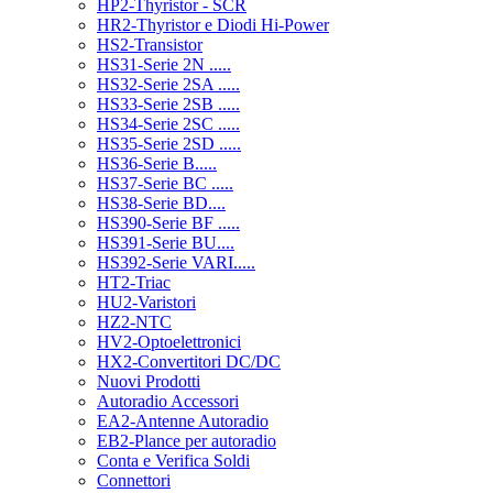
HP2-Thyristor - SCR
HR2-Thyristor e Diodi Hi-Power
HS2-Transistor
HS31-Serie 2N .....
HS32-Serie 2SA .....
HS33-Serie 2SB .....
HS34-Serie 2SC .....
HS35-Serie 2SD .....
HS36-Serie B.....
HS37-Serie BC .....
HS38-Serie BD....
HS390-Serie BF .....
HS391-Serie BU....
HS392-Serie VARI.....
HT2-Triac
HU2-Varistori
HZ2-NTC
HV2-Optoelettronici
HX2-Convertitori DC/DC
Nuovi Prodotti
Autoradio Accessori
EA2-Antenne Autoradio
EB2-Plance per autoradio
Conta e Verifica Soldi
Connettori