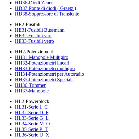
HD36-Diodi Zener
HD37-Ponte di diodi ( Graetz )
HD38-Soppressore di Transiente
HE2-Fusibili
HE31-Fusibili Bussmann
HE32-Fusibili vari
HE33-Fusibili vetro
HH2-Potenziometri
HH31-Manopole Multigiro
HH32-Potenziometri lineari
HH33-Potenziometri multigiro
HH34-Potenziometri per Autoradio
HH35-Potenziometri Speciali
HH36-Trimmer
HH37-Manopole
HL2-Powerblock
HL31-Serie 1_C
HL32-Serie D_F
HL33-Serie G_L
HL34-Serie M_O
HL35-Serie P_T
HL36-Serie U_X