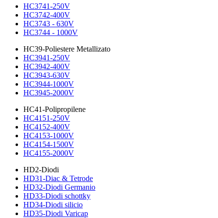
HC3741-250V
HC3742-400V
HC3743 - 630V
HC3744 - 1000V
HC39-Poliestere Metallizato
HC3941-250V
HC3942-400V
HC3943-630V
HC3944-1000V
HC3945-2000V
HC41-Polipropilene
HC4151-250V
HC4152-400V
HC4153-1000V
HC4154-1500V
HC4155-2000V
HD2-Diodi
HD31-Diac & Tetrode
HD32-Diodi Germanio
HD33-Diodi schottky
HD34-Diodi silicio
HD35-Diodi Varicap