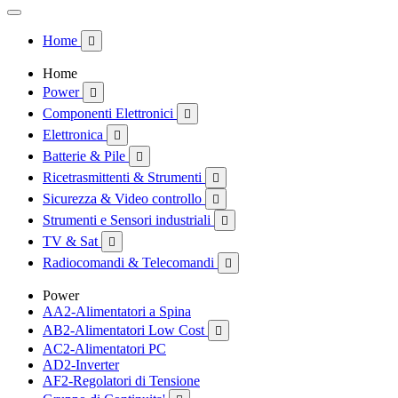
Home

Home
Power

Componenti Elettronici

Elettronica

Batterie & Pile

Ricetrasmittenti & Strumenti

Sicurezza & Video controllo

Strumenti e Sensori industriali

TV & Sat

Radiocomandi & Telecomandi

Power
AA2-Alimentatori a Spina
AB2-Alimentatori Low Cost

AC2-Alimentatori PC
AD2-Inverter
AF2-Regolatori di Tensione