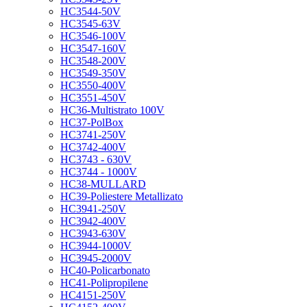
HC3544-50V
HC3545-63V
HC3546-100V
HC3547-160V
HC3548-200V
HC3549-350V
HC3550-400V
HC3551-450V
HC36-Multistrato 100V
HC37-PolBox
HC3741-250V
HC3742-400V
HC3743 - 630V
HC3744 - 1000V
HC38-MULLARD
HC39-Poliestere Metallizato
HC3941-250V
HC3942-400V
HC3943-630V
HC3944-1000V
HC3945-2000V
HC40-Policarbonato
HC41-Polipropilene
HC4151-250V