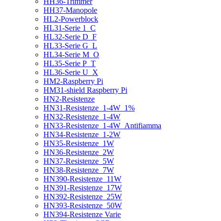
HH36-Trimmer
HH37-Manopole
HL2-Powerblock
HL31-Serie 1_C
HL32-Serie D_F
HL33-Serie G_L
HL34-Serie M_O
HL35-Serie P_T
HL36-Serie U_X
HM2-Raspberry Pi
HM31-shield Raspberry Pi
HN2-Resistenze
HN31-Resistenze_1-4W_1%
HN32-Resistenze_1-4W
HN33-Resistenze_1-4W_Antifiamma
HN34-Resistenze_1-2W
HN35-Resistenze_1W
HN36-Resistenze_2W
HN37-Resistenze_5W
HN38-Resistenze_7W
HN390-Resistenze_11W
HN391-Resistenze_17W
HN392-Resistenze_25W
HN393-Resistenze_50W
HN394-Resistenze Varie