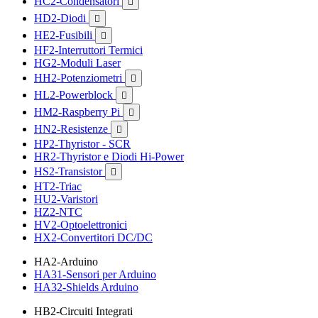
HC2-Condensatori

HD2-Diodi

HE2-Fusibili

HF2-Interruttori Termici
HG2-Moduli Laser
HH2-Potenziometri

HL2-Powerblock

HM2-Raspberry Pi

HN2-Resistenze

HP2-Thyristor - SCR
HR2-Thyristor e Diodi Hi-Power
HS2-Transistor

HT2-Triac
HU2-Varistori
HZ2-NTC
HV2-Optoelettronici
HX2-Convertitori DC/DC
HA2-Arduino
HA31-Sensori per Arduino
HA32-Shields Arduino
HB2-Circuiti Integrati