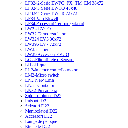
LF3242-Serie EWPC_PX_TM_EM 38x72
LF3243-Serie EWTQ 48x48
LF3244-Serie EWTR 72x72
LF33-Vari Eliwell
LF34-Accessori Termoregolatori
LW2 - EVCO
LW32 Termoregolatori
LW324 EV3 36x72
LW395 EV7 72x72
LW33 Timer
LW39 Accessori EVCO
LG2-Filtri di rete e Sensori
LH2-Hiquel
LL2-Inverter controllo motori
LM2-Micro switch
LN2-New Elfin
LN31-Contattori
LN32-Pulsanteria
Spie Luminose D22
Pulsanti D22
Selettori D22
Manipolatori D22
Accessori D22
Lampade per spie
Etichette D22