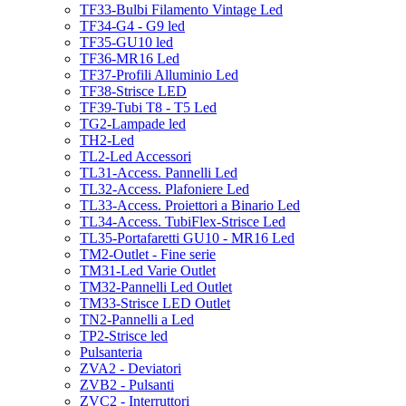
TF33-Bulbi Filamento Vintage Led
TF34-G4 - G9 led
TF35-GU10 led
TF36-MR16 Led
TF37-Profili Alluminio Led
TF38-Strisce LED
TF39-Tubi T8 - T5 Led
TG2-Lampade led
TH2-Led
TL2-Led Accessori
TL31-Access. Pannelli Led
TL32-Access. Plafoniere Led
TL33-Access. Proiettori a Binario Led
TL34-Access. TubiFlex-Strisce Led
TL35-Portafaretti GU10 - MR16 Led
TM2-Outlet - Fine serie
TM31-Led Varie Outlet
TM32-Pannelli Led Outlet
TM33-Strisce LED Outlet
TN2-Pannelli a Led
TP2-Strisce led
Pulsanteria
ZVA2 - Deviatori
ZVB2 - Pulsanti
ZVC2 - Interruttori