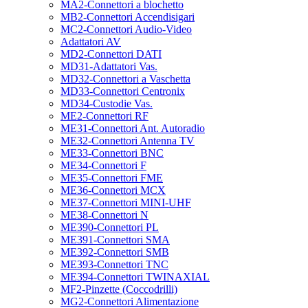
MA2-Connettori a blochetto
MB2-Connettori Accendisigari
MC2-Connettori Audio-Video
Adattatori AV
MD2-Connettori DATI
MD31-Adattatori Vas.
MD32-Connettori a Vaschetta
MD33-Connettori Centronix
MD34-Custodie Vas.
ME2-Connettori RF
ME31-Connettori Ant. Autoradio
ME32-Connettori Antenna TV
ME33-Connettori BNC
ME34-Connettori F
ME35-Connettori FME
ME36-Connettori MCX
ME37-Connettori MINI-UHF
ME38-Connettori N
ME390-Connettori PL
ME391-Connettori SMA
ME392-Connettori SMB
ME393-Connettori TNC
ME394-Connettori TWINAXIAL
MF2-Pinzette (Coccodrilli)
MG2-Connettori Alimentazione