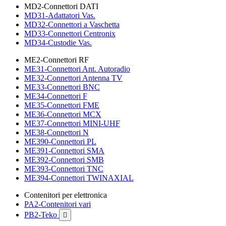
MD2-Connettori DATI
MD31-Adattatori Vas.
MD32-Connettori a Vaschetta
MD33-Connettori Centronix
MD34-Custodie Vas.
ME2-Connettori RF
ME31-Connettori Ant. Autoradio
ME32-Connettori Antenna TV
ME33-Connettori BNC
ME34-Connettori F
ME35-Connettori FME
ME36-Connettori MCX
ME37-Connettori MINI-UHF
ME38-Connettori N
ME390-Connettori PL
ME391-Connettori SMA
ME392-Connettori SMB
ME393-Connettori TNC
ME394-Connettori TWINAXIAL
Contenitori per elettronica
PA2-Contenitori vari
PB2-Teko
