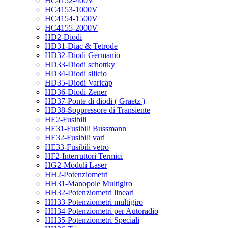
HC4152-400V
HC4153-1000V
HC4154-1500V
HC4155-2000V
HD2-Diodi
HD31-Diac & Tetrode
HD32-Diodi Germanio
HD33-Diodi schottky
HD34-Diodi silicio
HD35-Diodi Varicap
HD36-Diodi Zener
HD37-Ponte di diodi ( Graetz )
HD38-Soppressore di Transiente
HE2-Fusibili
HE31-Fusibili Bussmann
HE32-Fusibili vari
HE33-Fusibili vetro
HF2-Interruttori Termici
HG2-Moduli Laser
HH2-Potenziometri
HH31-Manopole Multigiro
HH32-Potenziometri lineari
HH33-Potenziometri multigiro
HH34-Potenziometri per Autoradio
HH35-Potenziometri Speciali