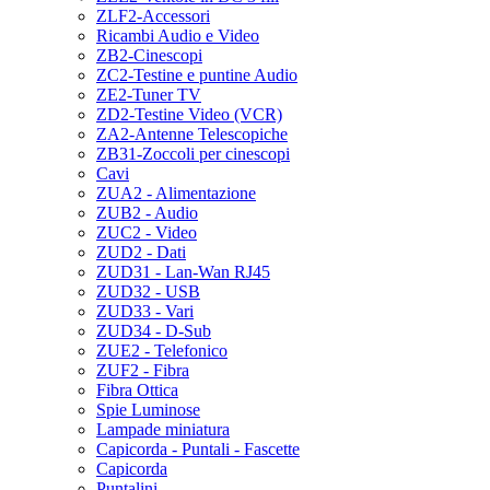
ZLF2-Accessori
Ricambi Audio e Video
ZB2-Cinescopi
ZC2-Testine e puntine Audio
ZE2-Tuner TV
ZD2-Testine Video (VCR)
ZA2-Antenne Telescopiche
ZB31-Zoccoli per cinescopi
Cavi
ZUA2 - Alimentazione
ZUB2 - Audio
ZUC2 - Video
ZUD2 - Dati
ZUD31 - Lan-Wan RJ45
ZUD32 - USB
ZUD33 - Vari
ZUD34 - D-Sub
ZUE2 - Telefonico
ZUF2 - Fibra
Fibra Ottica
Spie Luminose
Lampade miniatura
Capicorda - Puntali - Fascette
Capicorda
Puntalini