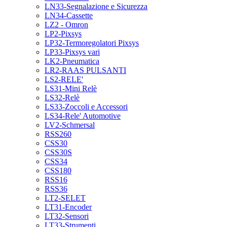
LN33-Segnalazione e Sicurezza
LN34-Cassette
LZ2 - Omron
LP2-Pixsys
LP32-Termoregolatori Pixsys
LP33-Pixsys vari
LK2-Pneumatica
LR2-RAAS PULSANTI
LS2-RELE'
LS31-Mini Relè
LS32-Relè
LS33-Zoccoli e Accessori
LS34-Rele' Automotive
LV2-Schmersal
RSS260
CSS30
CSS30S
CSS34
CSS180
RSS16
RSS36
LT2-SELET
LT31-Encoder
LT32-Sensori
LT33-Strumenti