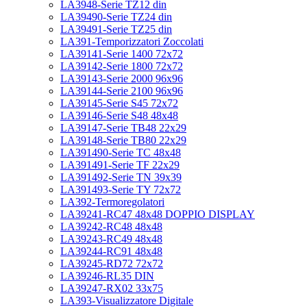
LA3948-Serie TZ12 din
LA39490-Serie TZ24 din
LA39491-Serie TZ25 din
LA391-Temporizzatori Zoccolati
LA39141-Serie 1400 72x72
LA39142-Serie 1800 72x72
LA39143-Serie 2000 96x96
LA39144-Serie 2100 96x96
LA39145-Serie S45 72x72
LA39146-Serie S48 48x48
LA39147-Serie TB48 22x29
LA39148-Serie TB80 22x29
LA391490-Serie TC 48x48
LA391491-Serie TF 22x29
LA391492-Serie TN 39x39
LA391493-Serie TY 72x72
LA392-Termoregolatori
LA39241-RC47 48x48 DOPPIO DISPLAY
LA39242-RC48 48x48
LA39243-RC49 48x48
LA39244-RC91 48x48
LA39245-RD72 72x72
LA39246-RL35 DIN
LA39247-RX02 33x75
LA393-Visualizzatore Digitale