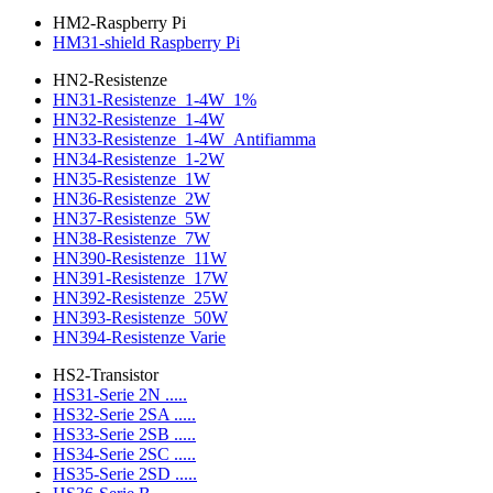
HM2-Raspberry Pi
HM31-shield Raspberry Pi
HN2-Resistenze
HN31-Resistenze_1-4W_1%
HN32-Resistenze_1-4W
HN33-Resistenze_1-4W_Antifiamma
HN34-Resistenze_1-2W
HN35-Resistenze_1W
HN36-Resistenze_2W
HN37-Resistenze_5W
HN38-Resistenze_7W
HN390-Resistenze_11W
HN391-Resistenze_17W
HN392-Resistenze_25W
HN393-Resistenze_50W
HN394-Resistenze Varie
HS2-Transistor
HS31-Serie 2N .....
HS32-Serie 2SA .....
HS33-Serie 2SB .....
HS34-Serie 2SC .....
HS35-Serie 2SD .....