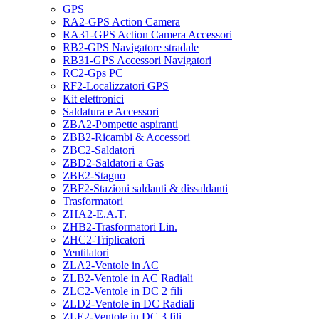
GPS
RA2-GPS Action Camera
RA31-GPS Action Camera Accessori
RB2-GPS Navigatore stradale
RB31-GPS Accessori Navigatori
RC2-Gps PC
RF2-Localizzatori GPS
Kit elettronici
Saldatura e Accessori
ZBA2-Pompette aspiranti
ZBB2-Ricambi & Accessori
ZBC2-Saldatori
ZBD2-Saldatori a Gas
ZBE2-Stagno
ZBF2-Stazioni saldanti & dissaldanti
Trasformatori
ZHA2-E.A.T.
ZHB2-Trasformatori Lin.
ZHC2-Triplicatori
Ventilatori
ZLA2-Ventole in AC
ZLB2-Ventole in AC Radiali
ZLC2-Ventole in DC 2 fili
ZLD2-Ventole in DC Radiali
ZLE2-Ventole in DC 3 fili