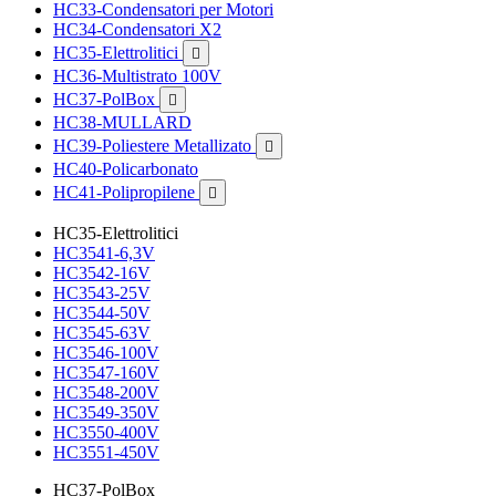
HC33-Condensatori per Motori
HC34-Condensatori X2
HC35-Elettrolitici

HC36-Multistrato 100V
HC37-PolBox

HC38-MULLARD
HC39-Poliestere Metallizato

HC40-Policarbonato
HC41-Polipropilene

HC35-Elettrolitici
HC3541-6,3V
HC3542-16V
HC3543-25V
HC3544-50V
HC3545-63V
HC3546-100V
HC3547-160V
HC3548-200V
HC3549-350V
HC3550-400V
HC3551-450V
HC37-PolBox