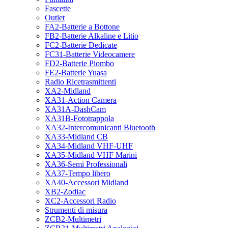
Fascette
Outlet
FA2-Batterie a Bottone
FB2-Batterie Alkaline e Litio
FC2-Batterie Dedicate
FC31-Batterie Videocamere
FD2-Batterie Piombo
FE2-Batterie Yuasa
Radio Ricetrasmittenti
XA2-Midland
XA31-Action Camera
XA31A-DashCam
XA31B-Fototrappola
XA32-Intercomunicanti Bluetooth
XA33-Midland CB
XA34-Midland VHF-UHF
XA35-Midland VHF Marini
XA36-Semi Professionali
XA37-Tempo libero
XA40-Accessori Midland
XB2-Zodiac
XC2-Accessori Radio
Strumenti di misura
ZCB2-Multimetri