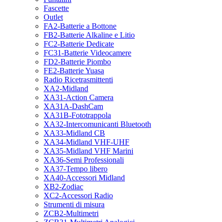
Fascette
Outlet
FA2-Batterie a Bottone
FB2-Batterie Alkaline e Litio
FC2-Batterie Dedicate
FC31-Batterie Videocamere
FD2-Batterie Piombo
FE2-Batterie Yuasa
Radio Ricetrasmittenti
XA2-Midland
XA31-Action Camera
XA31A-DashCam
XA31B-Fototrappola
XA32-Intercomunicanti Bluetooth
XA33-Midland CB
XA34-Midland VHF-UHF
XA35-Midland VHF Marini
XA36-Semi Professionali
XA37-Tempo libero
XA40-Accessori Midland
XB2-Zodiac
XC2-Accessori Radio
Strumenti di misura
ZCB2-Multimetri