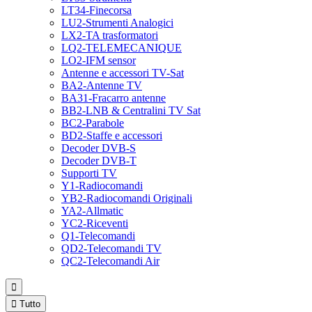
LT34-Finecorsa
LU2-Strumenti Analogici
LX2-TA trasformatori
LQ2-TELEMECANIQUE
LO2-IFM sensor
Antenne e accessori TV-Sat
BA2-Antenne TV
BA31-Fracarro antenne
BB2-LNB & Centralini TV Sat
BC2-Parabole
BD2-Staffe e accessori
Decoder DVB-S
Decoder DVB-T
Supporti TV
Y1-Radiocomandi
YB2-Radiocomandi Originali
YA2-Allmatic
YC2-Riceventi
Q1-Telecomandi
QD2-Telecomandi TV
QC2-Telecomandi Air


Tutto