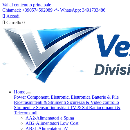
Vai al contenuto principale
Chiamaci: +390574592089 -*- WhatsApp: 3491733486

Accedi

Carrello
0
Home
Power
Componenti Elettronici
Elettronica
Batterie & Pile
Ricetrasmittenti & Strumenti
Sicurezza & Video controllo
Strumenti e Sensori industriali
TV & Sat
Radiocomandi &
Telecomandi
AA2-Alimentatori a Spina
AB2-Alimentatori Low Cost
AB31-Alimentatori 5V