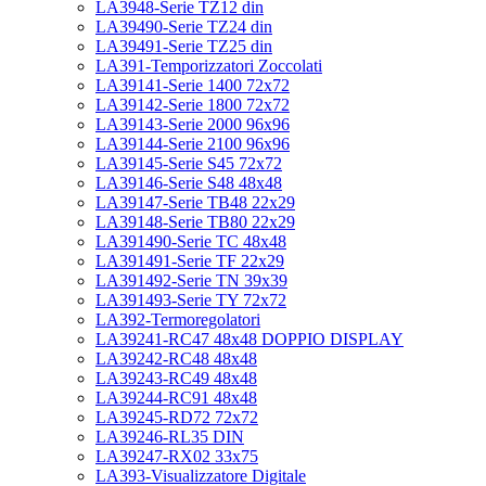
LA3948-Serie TZ12 din
LA39490-Serie TZ24 din
LA39491-Serie TZ25 din
LA391-Temporizzatori Zoccolati
LA39141-Serie 1400 72x72
LA39142-Serie 1800 72x72
LA39143-Serie 2000 96x96
LA39144-Serie 2100 96x96
LA39145-Serie S45 72x72
LA39146-Serie S48 48x48
LA39147-Serie TB48 22x29
LA39148-Serie TB80 22x29
LA391490-Serie TC 48x48
LA391491-Serie TF 22x29
LA391492-Serie TN 39x39
LA391493-Serie TY 72x72
LA392-Termoregolatori
LA39241-RC47 48x48 DOPPIO DISPLAY
LA39242-RC48 48x48
LA39243-RC49 48x48
LA39244-RC91 48x48
LA39245-RD72 72x72
LA39246-RL35 DIN
LA39247-RX02 33x75
LA393-Visualizzatore Digitale