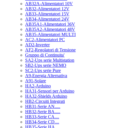
AB32A-Alimentatori 10V
AB32-Alimentatori 12V
AB33-Alimentatori 15V
AB34-Alimentatori 24V
AB35A1-Alimentatori 36V
AB35A2-Alimentatori 48V
AB35-Alimentatori MULTI
AC2-Alimentatori PC
AD2-Inverter
AF2-Regolatori di Tensione
Gruppo di Continuita'
SA2-Ups serie Multistation
SB2-Ups serie NEMO
SC2-Ups serie Pure
A9-Energia Alternativa
A91-Solare
HA2-Arduino
HA31-Sensori per Arduino
HA32-Shields Arduino
HB2-Circuiti Integrati
HB31-Serie AN.....
HB32-Serie BA.....
HB33-Serie CA....
HB34-Serie CD....
HB35-Serie HA.....