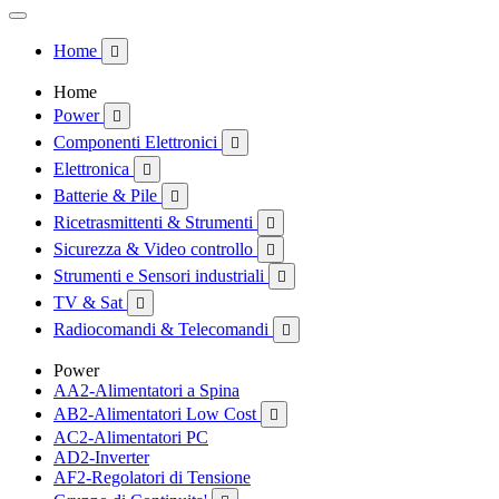
Home

Home
Power

Componenti Elettronici

Elettronica

Batterie & Pile

Ricetrasmittenti & Strumenti

Sicurezza & Video controllo

Strumenti e Sensori industriali

TV & Sat

Radiocomandi & Telecomandi

Power
AA2-Alimentatori a Spina
AB2-Alimentatori Low Cost

AC2-Alimentatori PC
AD2-Inverter
AF2-Regolatori di Tensione