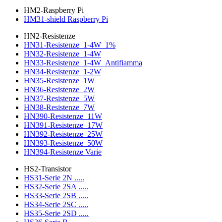
HM2-Raspberry Pi
HM31-shield Raspberry Pi
HN2-Resistenze
HN31-Resistenze_1-4W_1%
HN32-Resistenze_1-4W
HN33-Resistenze_1-4W_Antifiamma
HN34-Resistenze_1-2W
HN35-Resistenze_1W
HN36-Resistenze_2W
HN37-Resistenze_5W
HN38-Resistenze_7W
HN390-Resistenze_11W
HN391-Resistenze_17W
HN392-Resistenze_25W
HN393-Resistenze_50W
HN394-Resistenze Varie
HS2-Transistor
HS31-Serie 2N .....
HS32-Serie 2SA .....
HS33-Serie 2SB .....
HS34-Serie 2SC .....
HS35-Serie 2SD .....