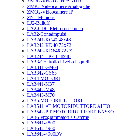
ZMN2-Video camere AHD
ZMP2-Videocamere Analogiche
ZMQ2-Videocamere IP
ZN1-Memorie
LJ2-Balluff
LA2-CDC Elettromeccanica
LA32-Contaimpulsi
LA3241-KC40 48x48
LA3242-KD40 72x72
LA3243-KD646 72x72
LA3244-TK48 48x48
LA33-Controllo Livello Liquidi
LA3341-GM64
LA3342-GS63
LA34-MOTORI
LA3441-M37
LA3442-M48
LA3443-M70
LA35-MOTORIDUTTORI
LA3541-AT MOTORIDUTTORE ALTO
LA3542-BT MOTORIDUTTORE BASSO
LA36-Programmatori a Camme
LA3641-4800
LA3642-4900
LA3643-4900DV