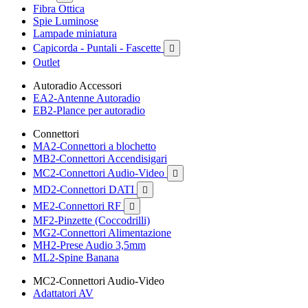
Fibra Ottica
Spie Luminose
Lampade miniatura
Capicorda - Puntali - Fascette

Outlet
Autoradio Accessori
EA2-Antenne Autoradio
EB2-Plance per autoradio
Connettori
MA2-Connettori a blochetto
MB2-Connettori Accendisigari
MC2-Connettori Audio-Video

MD2-Connettori DATI

ME2-Connettori RF

MF2-Pinzette (Coccodrilli)
MG2-Connettori Alimentazione
MH2-Prese Audio 3,5mm
ML2-Spine Banana
MC2-Connettori Audio-Video
Adattatori AV