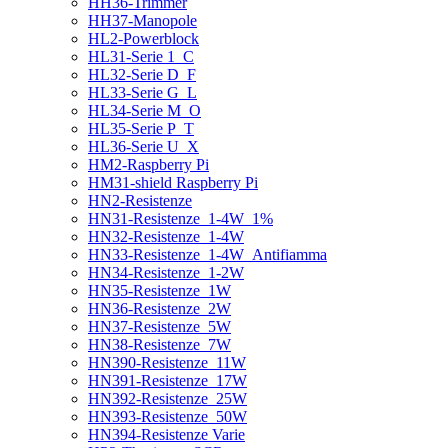
HH36-Trimmer
HH37-Manopole
HL2-Powerblock
HL31-Serie 1_C
HL32-Serie D_F
HL33-Serie G_L
HL34-Serie M_O
HL35-Serie P_T
HL36-Serie U_X
HM2-Raspberry Pi
HM31-shield Raspberry Pi
HN2-Resistenze
HN31-Resistenze_1-4W_1%
HN32-Resistenze_1-4W
HN33-Resistenze_1-4W_Antifiamma
HN34-Resistenze_1-2W
HN35-Resistenze_1W
HN36-Resistenze_2W
HN37-Resistenze_5W
HN38-Resistenze_7W
HN390-Resistenze_11W
HN391-Resistenze_17W
HN392-Resistenze_25W
HN393-Resistenze_50W
HN394-Resistenze Varie