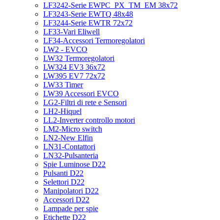
LF3242-Serie EWPC_PX_TM_EM 38x72
LF3243-Serie EWTQ 48x48
LF3244-Serie EWTR 72x72
LF33-Vari Eliwell
LF34-Accessori Termoregolatori
LW2 - EVCO
LW32 Termoregolatori
LW324 EV3 36x72
LW395 EV7 72x72
LW33 Timer
LW39 Accessori EVCO
LG2-Filtri di rete e Sensori
LH2-Hiquel
LL2-Inverter controllo motori
LM2-Micro switch
LN2-New Elfin
LN31-Contattori
LN32-Pulsanteria
Spie Luminose D22
Pulsanti D22
Selettori D22
Manipolatori D22
Accessori D22
Lampade per spie
Etichette D22