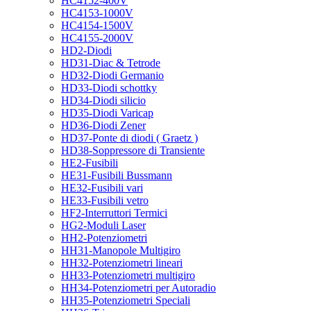
HC4152-400V
HC4153-1000V
HC4154-1500V
HC4155-2000V
HD2-Diodi
HD31-Diac & Tetrode
HD32-Diodi Germanio
HD33-Diodi schottky
HD34-Diodi silicio
HD35-Diodi Varicap
HD36-Diodi Zener
HD37-Ponte di diodi ( Graetz )
HD38-Soppressore di Transiente
HE2-Fusibili
HE31-Fusibili Bussmann
HE32-Fusibili vari
HE33-Fusibili vetro
HF2-Interruttori Termici
HG2-Moduli Laser
HH2-Potenziometri
HH31-Manopole Multigiro
HH32-Potenziometri lineari
HH33-Potenziometri multigiro
HH34-Potenziometri per Autoradio
HH35-Potenziometri Speciali