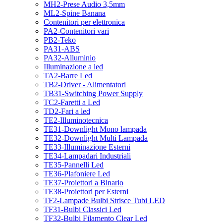
MH2-Prese Audio 3,5mm
ML2-Spine Banana
Contenitori per elettronica
PA2-Contenitori vari
PB2-Teko
PA31-ABS
PA32-Alluminio
Illuminazione a led
TA2-Barre Led
TB2-Driver - Alimentatori
TB31-Switching Power Supply
TC2-Faretti a Led
TD2-Fari a led
TE2-Illuminotecnica
TE31-Downlight Mono lampada
TE32-Downlight Multi Lampada
TE33-Illuminazione Esterni
TE34-Lampadari Industriali
TE35-Pannelli Led
TE36-Plafoniere Led
TE37-Proiettori a Binario
TE38-Proiettori per Esterni
TF2-Lampade Bulbi Strisce Tubi LED
TF31-Bulbi Classici Led
TF32-Bulbi Filamento Clear Led