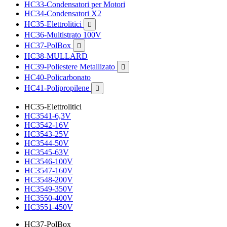
HC33-Condensatori per Motori
HC34-Condensatori X2
HC35-Elettrolitici

HC36-Multistrato 100V
HC37-PolBox

HC38-MULLARD
HC39-Poliestere Metallizato

HC40-Policarbonato
HC41-Polipropilene

HC35-Elettrolitici
HC3541-6,3V
HC3542-16V
HC3543-25V
HC3544-50V
HC3545-63V
HC3546-100V
HC3547-160V
HC3548-200V
HC3549-350V
HC3550-400V
HC3551-450V
HC37-PolBox