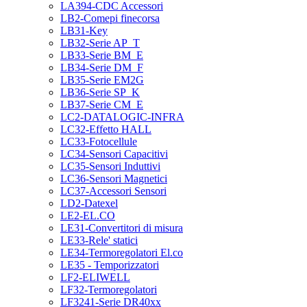
LA394-CDC Accessori
LB2-Comepi finecorsa
LB31-Key
LB32-Serie AP_T
LB33-Serie BM_E
LB34-Serie DM_F
LB35-Serie EM2G
LB36-Serie SP_K
LB37-Serie CM_E
LC2-DATALOGIC-INFRA
LC32-Effetto HALL
LC33-Fotocellule
LC34-Sensori Capacitivi
LC35-Sensori Induttivi
LC36-Sensori Magnetici
LC37-Accessori Sensori
LD2-Datexel
LE2-EL.CO
LE31-Convertitori di misura
LE33-Rele' statici
LE34-Termoregolatori El.co
LE35 - Temporizzatori
LF2-ELIWELL
LF32-Termoregolatori
LF3241-Serie DR40xx