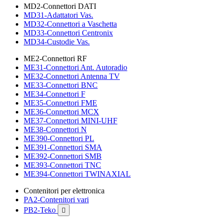
MD2-Connettori DATI
MD31-Adattatori Vas.
MD32-Connettori a Vaschetta
MD33-Connettori Centronix
MD34-Custodie Vas.
ME2-Connettori RF
ME31-Connettori Ant. Autoradio
ME32-Connettori Antenna TV
ME33-Connettori BNC
ME34-Connettori F
ME35-Connettori FME
ME36-Connettori MCX
ME37-Connettori MINI-UHF
ME38-Connettori N
ME390-Connettori PL
ME391-Connettori SMA
ME392-Connettori SMB
ME393-Connettori TNC
ME394-Connettori TWINAXIAL
Contenitori per elettronica
PA2-Contenitori vari
PB2-Teko
