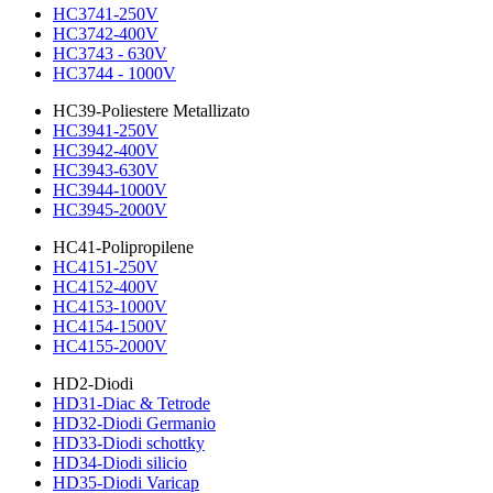
HC3741-250V
HC3742-400V
HC3743 - 630V
HC3744 - 1000V
HC39-Poliestere Metallizato
HC3941-250V
HC3942-400V
HC3943-630V
HC3944-1000V
HC3945-2000V
HC41-Polipropilene
HC4151-250V
HC4152-400V
HC4153-1000V
HC4154-1500V
HC4155-2000V
HD2-Diodi
HD31-Diac & Tetrode
HD32-Diodi Germanio
HD33-Diodi schottky
HD34-Diodi silicio
HD35-Diodi Varicap