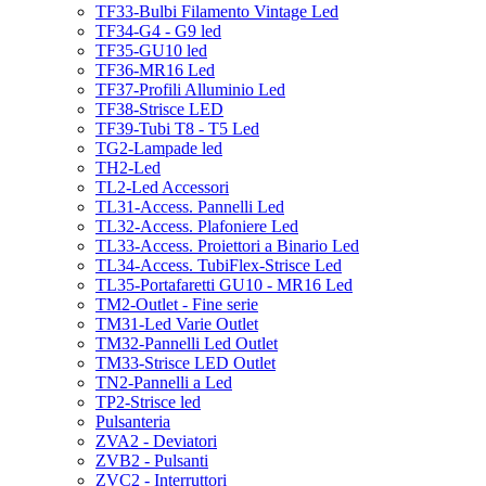
TF33-Bulbi Filamento Vintage Led
TF34-G4 - G9 led
TF35-GU10 led
TF36-MR16 Led
TF37-Profili Alluminio Led
TF38-Strisce LED
TF39-Tubi T8 - T5 Led
TG2-Lampade led
TH2-Led
TL2-Led Accessori
TL31-Access. Pannelli Led
TL32-Access. Plafoniere Led
TL33-Access. Proiettori a Binario Led
TL34-Access. TubiFlex-Strisce Led
TL35-Portafaretti GU10 - MR16 Led
TM2-Outlet - Fine serie
TM31-Led Varie Outlet
TM32-Pannelli Led Outlet
TM33-Strisce LED Outlet
TN2-Pannelli a Led
TP2-Strisce led
Pulsanteria
ZVA2 - Deviatori
ZVB2 - Pulsanti
ZVC2 - Interruttori