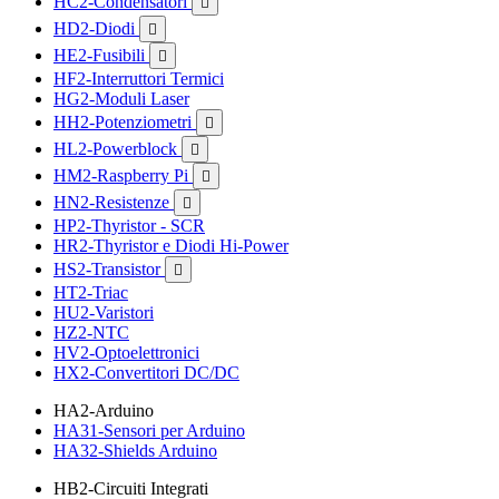
HC2-Condensatori

HD2-Diodi

HE2-Fusibili

HF2-Interruttori Termici
HG2-Moduli Laser
HH2-Potenziometri

HL2-Powerblock

HM2-Raspberry Pi

HN2-Resistenze

HP2-Thyristor - SCR
HR2-Thyristor e Diodi Hi-Power
HS2-Transistor

HT2-Triac
HU2-Varistori
HZ2-NTC
HV2-Optoelettronici
HX2-Convertitori DC/DC
HA2-Arduino
HA31-Sensori per Arduino
HA32-Shields Arduino
HB2-Circuiti Integrati