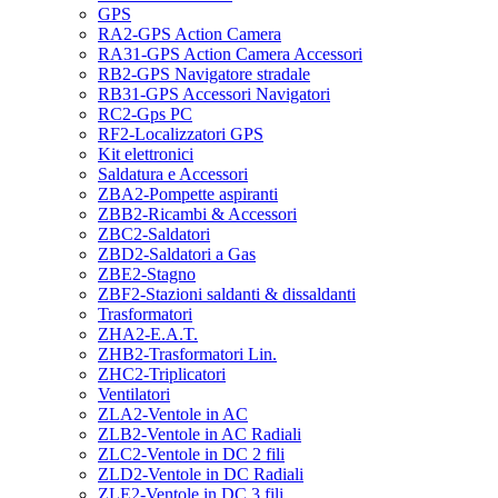
GPS
RA2-GPS Action Camera
RA31-GPS Action Camera Accessori
RB2-GPS Navigatore stradale
RB31-GPS Accessori Navigatori
RC2-Gps PC
RF2-Localizzatori GPS
Kit elettronici
Saldatura e Accessori
ZBA2-Pompette aspiranti
ZBB2-Ricambi & Accessori
ZBC2-Saldatori
ZBD2-Saldatori a Gas
ZBE2-Stagno
ZBF2-Stazioni saldanti & dissaldanti
Trasformatori
ZHA2-E.A.T.
ZHB2-Trasformatori Lin.
ZHC2-Triplicatori
Ventilatori
ZLA2-Ventole in AC
ZLB2-Ventole in AC Radiali
ZLC2-Ventole in DC 2 fili
ZLD2-Ventole in DC Radiali
ZLE2-Ventole in DC 3 fili