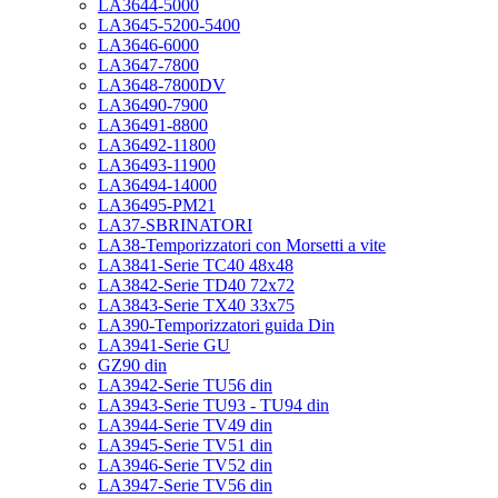
LA3644-5000
LA3645-5200-5400
LA3646-6000
LA3647-7800
LA3648-7800DV
LA36490-7900
LA36491-8800
LA36492-11800
LA36493-11900
LA36494-14000
LA36495-PM21
LA37-SBRINATORI
LA38-Temporizzatori con Morsetti a vite
LA3841-Serie TC40 48x48
LA3842-Serie TD40 72x72
LA3843-Serie TX40 33x75
LA390-Temporizzatori guida Din
LA3941-Serie GU
GZ90 din
LA3942-Serie TU56 din
LA3943-Serie TU93 - TU94 din
LA3944-Serie TV49 din
LA3945-Serie TV51 din
LA3946-Serie TV52 din
LA3947-Serie TV56 din