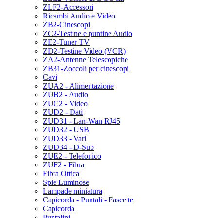
ZLF2-Accessori
Ricambi Audio e Video
ZB2-Cinescopi
ZC2-Testine e puntine Audio
ZE2-Tuner TV
ZD2-Testine Video (VCR)
ZA2-Antenne Telescopiche
ZB31-Zoccoli per cinescopi
Cavi
ZUA2 - Alimentazione
ZUB2 - Audio
ZUC2 - Video
ZUD2 - Dati
ZUD31 - Lan-Wan RJ45
ZUD32 - USB
ZUD33 - Vari
ZUD34 - D-Sub
ZUE2 - Telefonico
ZUF2 - Fibra
Fibra Ottica
Spie Luminose
Lampade miniatura
Capicorda - Puntali - Fascette
Capicorda
Puntalini