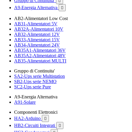
Gruppo di Continuita'

A9-Energia Alternativa

AB2-Alimentatori Low Cost
AB31-Alimentatori 5V
AB32A-Alimentatori 10V
AB32-Alimentatori 12V
AB33-Alimentatori 15V
AB34-Alimentatori 24V
AB35A1-Alimentatori 36V
AB35A2-Alimentatori 48V
AB35-Alimentatori MULTI
Gruppo di Continuita'
SA2-Ups serie Multistation
SB2-Ups serie NEMO
SC2-Ups serie Pure
A9-Energia Alternativa
A91-Solare
Componenti Elettronici
HA2-Arduino

HB2-Circuiti Integrati
