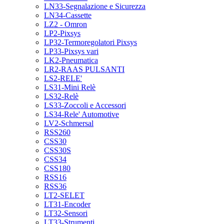
LN33-Segnalazione e Sicurezza
LN34-Cassette
LZ2 - Omron
LP2-Pixsys
LP32-Termoregolatori Pixsys
LP33-Pixsys vari
LK2-Pneumatica
LR2-RAAS PULSANTI
LS2-RELE'
LS31-Mini Relè
LS32-Relè
LS33-Zoccoli e Accessori
LS34-Rele' Automotive
LV2-Schmersal
RSS260
CSS30
CSS30S
CSS34
CSS180
RSS16
RSS36
LT2-SELET
LT31-Encoder
LT32-Sensori
LT33-Strumenti