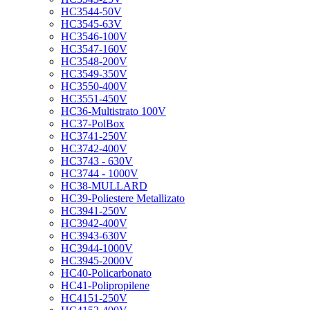
HC3544-50V
HC3545-63V
HC3546-100V
HC3547-160V
HC3548-200V
HC3549-350V
HC3550-400V
HC3551-450V
HC36-Multistrato 100V
HC37-PolBox
HC3741-250V
HC3742-400V
HC3743 - 630V
HC3744 - 1000V
HC38-MULLARD
HC39-Poliestere Metallizato
HC3941-250V
HC3942-400V
HC3943-630V
HC3944-1000V
HC3945-2000V
HC40-Policarbonato
HC41-Polipropilene
HC4151-250V