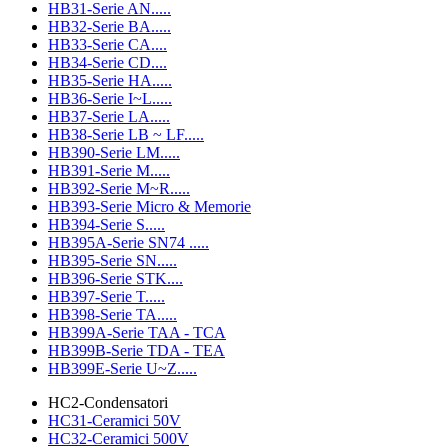
HB31-Serie AN.....
HB32-Serie BA.....
HB33-Serie CA....
HB34-Serie CD....
HB35-Serie HA.....
HB36-Serie I~L.....
HB37-Serie LA.....
HB38-Serie LB ~ LF.....
HB390-Serie LM.....
HB391-Serie M.....
HB392-Serie M~R.....
HB393-Serie Micro & Memorie
HB394-Serie S.....
HB395A-Serie SN74 .....
HB395-Serie SN.....
HB396-Serie STK....
HB397-Serie T.....
HB398-Serie TA.....
HB399A-Serie TAA - TCA
HB399B-Serie TDA - TEA
HB399E-Serie U~Z.....
HC2-Condensatori
HC31-Ceramici 50V
HC32-Ceramici 500V