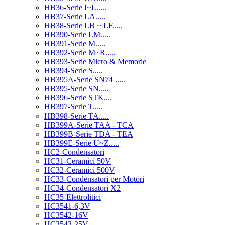
HB36-Serie I~L.....
HB37-Serie LA.....
HB38-Serie LB ~ LF.....
HB390-Serie LM.....
HB391-Serie M.....
HB392-Serie M~R.....
HB393-Serie Micro & Memorie
HB394-Serie S.....
HB395A-Serie SN74 .....
HB395-Serie SN.....
HB396-Serie STK....
HB397-Serie T.....
HB398-Serie TA.....
HB399A-Serie TAA - TCA
HB399B-Serie TDA - TEA
HB399E-Serie U~Z.....
HC2-Condensatori
HC31-Ceramici 50V
HC32-Ceramici 500V
HC33-Condensatori per Motori
HC34-Condensatori X2
HC35-Elettrolitici
HC3541-6,3V
HC3542-16V
HC3543-25V