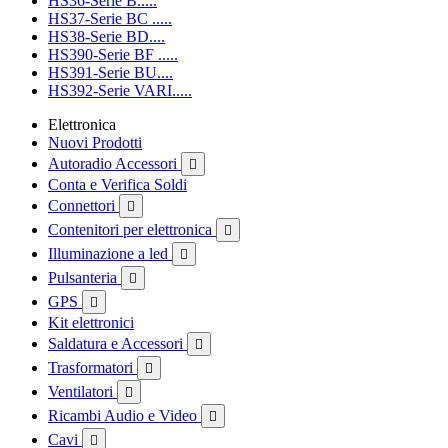
HS36-Serie B.....
HS37-Serie BC .....
HS38-Serie BD....
HS390-Serie BF .....
HS391-Serie BU....
HS392-Serie VARI.....
Elettronica
Nuovi Prodotti
Autoradio Accessori

Conta e Verifica Soldi
Connettori

Contenitori per elettronica

Illuminazione a led

Pulsanteria

GPS

Kit elettronici
Saldatura e Accessori

Trasformatori

Ventilatori

Ricambi Audio e Video

Cavi
