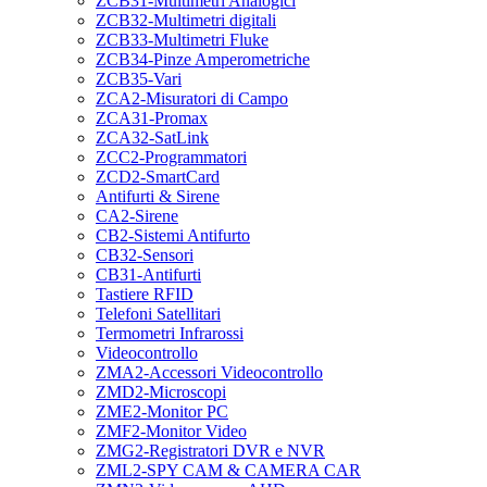
ZCB31-Multimetri Analogici
ZCB32-Multimetri digitali
ZCB33-Multimetri Fluke
ZCB34-Pinze Amperometriche
ZCB35-Vari
ZCA2-Misuratori di Campo
ZCA31-Promax
ZCA32-SatLink
ZCC2-Programmatori
ZCD2-SmartCard
Antifurti & Sirene
CA2-Sirene
CB2-Sistemi Antifurto
CB32-Sensori
CB31-Antifurti
Tastiere RFID
Telefoni Satellitari
Termometri Infrarossi
Videocontrollo
ZMA2-Accessori Videocontrollo
ZMD2-Microscopi
ZME2-Monitor PC
ZMF2-Monitor Video
ZMG2-Registratori DVR e NVR
ZML2-SPY CAM & CAMERA CAR