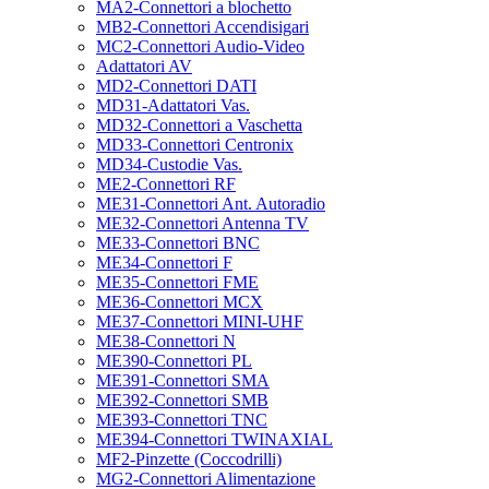
MA2-Connettori a blochetto
MB2-Connettori Accendisigari
MC2-Connettori Audio-Video
Adattatori AV
MD2-Connettori DATI
MD31-Adattatori Vas.
MD32-Connettori a Vaschetta
MD33-Connettori Centronix
MD34-Custodie Vas.
ME2-Connettori RF
ME31-Connettori Ant. Autoradio
ME32-Connettori Antenna TV
ME33-Connettori BNC
ME34-Connettori F
ME35-Connettori FME
ME36-Connettori MCX
ME37-Connettori MINI-UHF
ME38-Connettori N
ME390-Connettori PL
ME391-Connettori SMA
ME392-Connettori SMB
ME393-Connettori TNC
ME394-Connettori TWINAXIAL
MF2-Pinzette (Coccodrilli)
MG2-Connettori Alimentazione