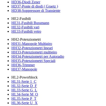
HD36-Diodi Zener
HD37-Ponte di diodi ( Graetz )
HD38-Soppressore di Transiente
HE2-Fusibili
HE31-Fusibili Bussmann
HE32-Fusibili vari
HE33-Fusibili vetro
HH2-Potenziometri
HH31-Manopole Multigiro
HH32-Potenziometri lineari
HH33-Potenziometri multigiro
HH34-Potenziometri per Autoradio
HH35-Potenziometri Speciali
HH36-Trimmer
HH37-Manopole
HL2-Powerblock
HL31-Serie 1_C
HL32-Serie D_F
HL33-Serie G_L
HL34-Serie M_O
HL35-Serie P_T
HL36-Serie U_X