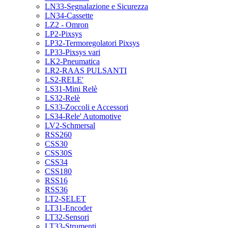
LN33-Segnalazione e Sicurezza
LN34-Cassette
LZ2 - Omron
LP2-Pixsys
LP32-Termoregolatori Pixsys
LP33-Pixsys vari
LK2-Pneumatica
LR2-RAAS PULSANTI
LS2-RELE'
LS31-Mini Relè
LS32-Relè
LS33-Zoccoli e Accessori
LS34-Rele' Automotive
LV2-Schmersal
RSS260
CSS30
CSS30S
CSS34
CSS180
RSS16
RSS36
LT2-SELET
LT31-Encoder
LT32-Sensori
LT33-Strumenti