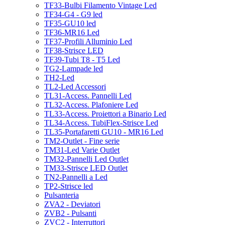
TF33-Bulbi Filamento Vintage Led
TF34-G4 - G9 led
TF35-GU10 led
TF36-MR16 Led
TF37-Profili Alluminio Led
TF38-Strisce LED
TF39-Tubi T8 - T5 Led
TG2-Lampade led
TH2-Led
TL2-Led Accessori
TL31-Access. Pannelli Led
TL32-Access. Plafoniere Led
TL33-Access. Proiettori a Binario Led
TL34-Access. TubiFlex-Strisce Led
TL35-Portafaretti GU10 - MR16 Led
TM2-Outlet - Fine serie
TM31-Led Varie Outlet
TM32-Pannelli Led Outlet
TM33-Strisce LED Outlet
TN2-Pannelli a Led
TP2-Strisce led
Pulsanteria
ZVA2 - Deviatori
ZVB2 - Pulsanti
ZVC2 - Interruttori