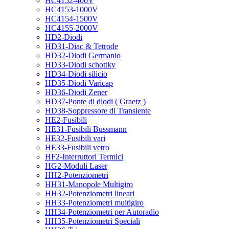
HC4152-400V
HC4153-1000V
HC4154-1500V
HC4155-2000V
HD2-Diodi
HD31-Diac & Tetrode
HD32-Diodi Germanio
HD33-Diodi schottky
HD34-Diodi silicio
HD35-Diodi Varicap
HD36-Diodi Zener
HD37-Ponte di diodi ( Graetz )
HD38-Soppressore di Transiente
HE2-Fusibili
HE31-Fusibili Bussmann
HE32-Fusibili vari
HE33-Fusibili vetro
HF2-Interruttori Termici
HG2-Moduli Laser
HH2-Potenziometri
HH31-Manopole Multigiro
HH32-Potenziometri lineari
HH33-Potenziometri multigiro
HH34-Potenziometri per Autoradio
HH35-Potenziometri Speciali