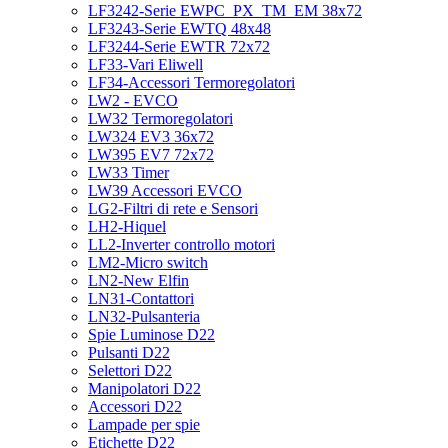
LF3242-Serie EWPC_PX_TM_EM 38x72
LF3243-Serie EWTQ 48x48
LF3244-Serie EWTR 72x72
LF33-Vari Eliwell
LF34-Accessori Termoregolatori
LW2 - EVCO
LW32 Termoregolatori
LW324 EV3 36x72
LW395 EV7 72x72
LW33 Timer
LW39 Accessori EVCO
LG2-Filtri di rete e Sensori
LH2-Hiquel
LL2-Inverter controllo motori
LM2-Micro switch
LN2-New Elfin
LN31-Contattori
LN32-Pulsanteria
Spie Luminose D22
Pulsanti D22
Selettori D22
Manipolatori D22
Accessori D22
Lampade per spie
Etichette D22