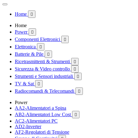
Home

Home
Power

Componenti Elettronici

Elettronica

Batterie & Pile

Ricetrasmittenti & Strumenti

Sicurezza & Video controllo

Strumenti e Sensori industriali

TV & Sat

Radiocomandi & Telecomandi

Power
AA2-Alimentatori a Spina
AB2-Alimentatori Low Cost

AC2-Alimentatori PC
AD2-Inverter
AF2-Regolatori di Tensione