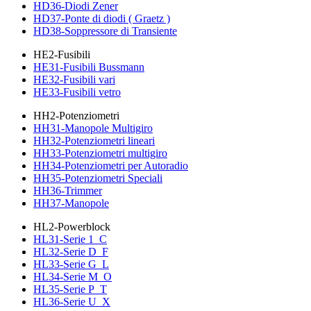
HD36-Diodi Zener
HD37-Ponte di diodi ( Graetz )
HD38-Soppressore di Transiente
HE2-Fusibili
HE31-Fusibili Bussmann
HE32-Fusibili vari
HE33-Fusibili vetro
HH2-Potenziometri
HH31-Manopole Multigiro
HH32-Potenziometri lineari
HH33-Potenziometri multigiro
HH34-Potenziometri per Autoradio
HH35-Potenziometri Speciali
HH36-Trimmer
HH37-Manopole
HL2-Powerblock
HL31-Serie 1_C
HL32-Serie D_F
HL33-Serie G_L
HL34-Serie M_O
HL35-Serie P_T
HL36-Serie U_X