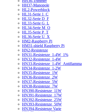
HH36-Trimmer
HH37-Manopole
HL2-Powerblock
HL31-Serie 1_C
HL32-Serie D_F
HL33-Serie G_L
HL34-Serie M_O
HL35-Serie P_T
HL36-Serie U_X
HM2-Raspberry Pi
HM31-shield Raspberry Pi
HN2-Resistenze
HN31-Resistenze_1-4W_1%
HN32-Resistenze_1-4W
HN33-Resistenze_1-4W_Antifiamma
HN34-Resistenze_1-2W
HN35-Resistenze_1W
HN36-Resistenze_2W
HN37-Resistenze_5W
HN38-Resistenze_7W
HN390-Resistenze_11W
HN391-Resistenze_17W
HN392-Resistenze_25W
HN393-Resistenze_50W
HN394-Resistenze Varie