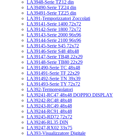
LA3948-Serie TZ12 din
LA39490-Serie TZ24 din
LA39491-Serie TZ25 din
LA391-Temporizzatori Zoccolati
LA39141-Serie 1400 72x72
LA39142-Serie 1800 72x72
LA39143-Serie 2000 96x96
LA39144-Serie 2100 96x96
LA39145-Serie S45 72x72
LA39146-Serie S48 48x48
LA39147-Serie TB48 22x29
LA39148-Serie TB80 22x29
LA391490-Serie TC 48x48
LA391491-Serie TF 22x29
LA391492-Serie TN 39x39
LA391493-Serie TY 72x72
LA392-Termoregolatori
LA39241-RC47 48x48 DOPPIO DISPLAY
LA39242-RC48 48x48
LA39243-RC49 48x48
LA39244-RC91 48x48
LA39245-RD72 72x72
LA39246-RL35 DIN
LA39247-RX02 33x75
LA393-Visualizzatore Digitale