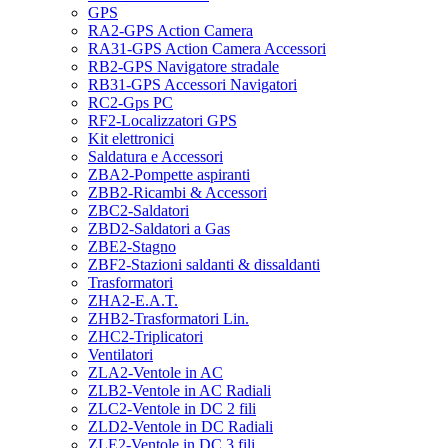
GPS
RA2-GPS Action Camera
RA31-GPS Action Camera Accessori
RB2-GPS Navigatore stradale
RB31-GPS Accessori Navigatori
RC2-Gps PC
RF2-Localizzatori GPS
Kit elettronici
Saldatura e Accessori
ZBA2-Pompette aspiranti
ZBB2-Ricambi & Accessori
ZBC2-Saldatori
ZBD2-Saldatori a Gas
ZBE2-Stagno
ZBF2-Stazioni saldanti & dissaldanti
Trasformatori
ZHA2-E.A.T.
ZHB2-Trasformatori Lin.
ZHC2-Triplicatori
Ventilatori
ZLA2-Ventole in AC
ZLB2-Ventole in AC Radiali
ZLC2-Ventole in DC 2 fili
ZLD2-Ventole in DC Radiali
ZLE2-Ventole in DC 3 fili