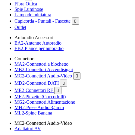
Fibra Ottica
Spie Luminose
Lampade miniatura
Capicorda - Puntali - Fascette

Outlet
Autoradio Accessori
EA2-Antenne Autoradio
EB2-Plance per autoradio
Connettori
MA2-Connettori a blochetto
MB2-Connettori Accendisigari
MC2-Connettori Audio-Video

MD2-Connettori DATI

ME2-Connettori RF

MF2-Pinzette (Coccodrilli)
MG2-Connettori Alimentazione
MH2-Prese Audio 3,5mm
ML2-Spine Banana
MC2-Connettori Audio-Video
Adattatori AV