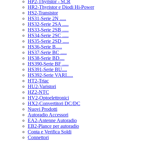
HP2-Thyristor - SCR
HR2-Thyristor e Diodi Hi-Power
HS2-Transistor
HS31-Serie 2N .....
HS32-Serie 2SA .....
HS33-Serie 2SB .....
HS34-Serie 2SC .....
HS35-Serie 2SD .....
HS36-Serie B.....
HS37-Serie BC .....
HS38-Serie BD....
HS390-Serie BF .....
HS391-Serie BU....
HS392-Serie VARI.....
HT2-Triac
HU2-Varistori
HZ2-NTC
HV2-Optoelettronici
HX2-Convertitori DC/DC
Nuovi Prodotti
Autoradio Accessori
EA2-Antenne Autoradio
EB2-Plance per autoradio
Conta e Verifica Soldi
Connettori