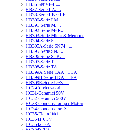
HB36-Serie I~L.....
HB37-Serie LA.....
HB38-Serie LB ~ LF.....
HB390-Serie LM.....
HB391-Serie M.....
HB392-Serie M~R.....
HB393-Serie Micro & Memorie
HB394-Serie S.....
HB395A-Serie SN74 .....
HB395-Serie SN.....
HB396-Serie STK....
HB397-Serie T.....
HB398-Serie TA.....
HB399A-Serie TAA - TCA
HB399B-Serie TDA - TEA
HB399E-Serie U~Z.....
HC2-Condensatori
HC31-Ceramici 50V
HC32-Ceramici 500V
HC33-Condensatori per Motori
HC34-Condensatori X2
HC35-Elettrolitici
HC3541-6,3V
HC3542-16V
HC3543-25V