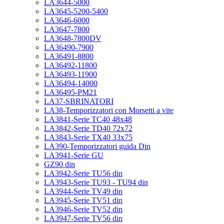
LA3644-5000
LA3645-5200-5400
LA3646-6000
LA3647-7800
LA3648-7800DV
LA36490-7900
LA36491-8800
LA36492-11800
LA36493-11900
LA36494-14000
LA36495-PM21
LA37-SBRINATORI
LA38-Temporizzatori con Morsetti a vite
LA3841-Serie TC40 48x48
LA3842-Serie TD40 72x72
LA3843-Serie TX40 33x75
LA390-Temporizzatori guida Din
LA3941-Serie GU
GZ90 din
LA3942-Serie TU56 din
LA3943-Serie TU93 - TU94 din
LA3944-Serie TV49 din
LA3945-Serie TV51 din
LA3946-Serie TV52 din
LA3947-Serie TV56 din