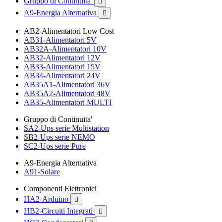
Gruppo di Continuita'

A9-Energia Alternativa

AB2-Alimentatori Low Cost
AB31-Alimentatori 5V
AB32A-Alimentatori 10V
AB32-Alimentatori 12V
AB33-Alimentatori 15V
AB34-Alimentatori 24V
AB35A1-Alimentatori 36V
AB35A2-Alimentatori 48V
AB35-Alimentatori MULTI
Gruppo di Continuita'
SA2-Ups serie Multistation
SB2-Ups serie NEMO
SC2-Ups serie Pure
A9-Energia Alternativa
A91-Solare
Componenti Elettronici
HA2-Arduino

HB2-Circuiti Integrati
