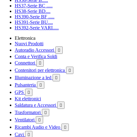
HS36-Serie B.....
HS37-Serie BC .....
HS38-Serie BD....
HS390-Serie BF .....
HS391-Serie BU....
HS392-Serie VARI.....
Elettronica
Nuovi Prodotti
Autoradio Accessori

Conta e Verifica Soldi
Connettori

Contenitori per elettronica

Illuminazione a led

Pulsanteria

GPS

Kit elettronici
Saldatura e Accessori

Trasformatori

Ventilatori

Ricambi Audio e Video

Cavi
