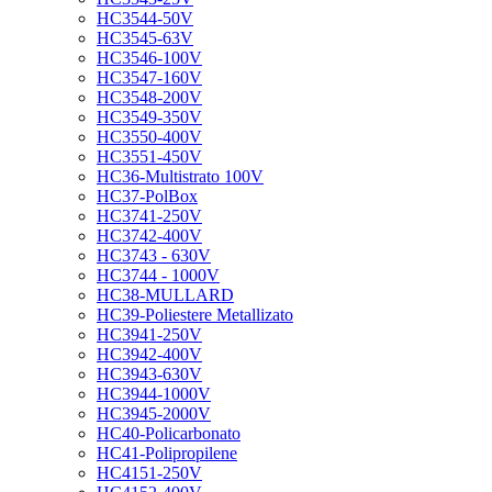
HC3544-50V
HC3545-63V
HC3546-100V
HC3547-160V
HC3548-200V
HC3549-350V
HC3550-400V
HC3551-450V
HC36-Multistrato 100V
HC37-PolBox
HC3741-250V
HC3742-400V
HC3743 - 630V
HC3744 - 1000V
HC38-MULLARD
HC39-Poliestere Metallizato
HC3941-250V
HC3942-400V
HC3943-630V
HC3944-1000V
HC3945-2000V
HC40-Policarbonato
HC41-Polipropilene
HC4151-250V