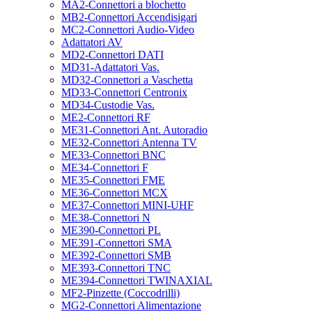
MA2-Connettori a blochetto
MB2-Connettori Accendisigari
MC2-Connettori Audio-Video
Adattatori AV
MD2-Connettori DATI
MD31-Adattatori Vas.
MD32-Connettori a Vaschetta
MD33-Connettori Centronix
MD34-Custodie Vas.
ME2-Connettori RF
ME31-Connettori Ant. Autoradio
ME32-Connettori Antenna TV
ME33-Connettori BNC
ME34-Connettori F
ME35-Connettori FME
ME36-Connettori MCX
ME37-Connettori MINI-UHF
ME38-Connettori N
ME390-Connettori PL
ME391-Connettori SMA
ME392-Connettori SMB
ME393-Connettori TNC
ME394-Connettori TWINAXIAL
MF2-Pinzette (Coccodrilli)
MG2-Connettori Alimentazione