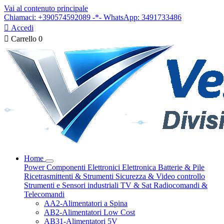
Vai al contenuto principale
Chiamaci: +390574592089 -*- WhatsApp: 3491733486

Accedi

Carrello
0
Home
Power
Componenti Elettronici
Elettronica
Batterie & Pile
Ricetrasmittenti & Strumenti
Sicurezza & Video controllo
Strumenti e Sensori industriali
TV & Sat
Radiocomandi &
Telecomandi
AA2-Alimentatori a Spina
AB2-Alimentatori Low Cost
AB31-Alimentatori 5V