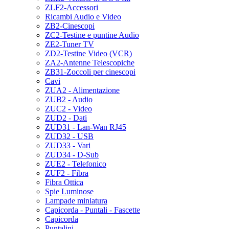
ZLF2-Accessori
Ricambi Audio e Video
ZB2-Cinescopi
ZC2-Testine e puntine Audio
ZE2-Tuner TV
ZD2-Testine Video (VCR)
ZA2-Antenne Telescopiche
ZB31-Zoccoli per cinescopi
Cavi
ZUA2 - Alimentazione
ZUB2 - Audio
ZUC2 - Video
ZUD2 - Dati
ZUD31 - Lan-Wan RJ45
ZUD32 - USB
ZUD33 - Vari
ZUD34 - D-Sub
ZUE2 - Telefonico
ZUF2 - Fibra
Fibra Ottica
Spie Luminose
Lampade miniatura
Capicorda - Puntali - Fascette
Capicorda
Puntalini