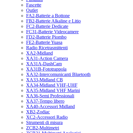
Fascette
Outlet
FA2-Batterie a Bottone
FB2-Batterie Alkaline e Litio
FC2-Batterie Dedicate
FC31-Batterie Videocamere
FD2-Batterie Piombo
FE2-Batterie Yuasa
Radio Ricetrasmittenti
XA2-Midland
XA31-Action Camera
XA31A-DashCam
XA31B-Fototrappola
XA32-Intercomunicanti Bluetooth
XA33-Midland CB
XA34-Midland VHF-UHF
XA35-Midland VHF Marini
XA36-Semi Professionali
XA37-Tempo libero
XA40-Accessori Midland
XB2-Zodiac
XC2-Accessori Radio
Strumenti di misura
ZCB2-Multimetri