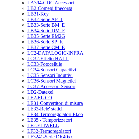
LA394-CDC Accessori
LB2-Comepi finecorsa
LB31-Key
LB32-Serie AP_T
LB33-Serie BM_E
LB34-Serie DM_F
LB35-Serie EM2G
LB36-Serie SP_K
LB37-Serie CM_E
LC2-DATALOGIC-INFRA
LC32-Effetto HALL
LC33-Fotocellule
LC34-Sensori Capacitivi
LC35-Sensori Induttivi
LC36-Sensori Magnetici
LC37-Accessori Sensori
LD2-Datexel
LE2-EL.CO
LE31-Convertitori di misura
LE33-Rele' statici
LE34-Termoregolatori El.co
LE35 - Temporizzatori
LF2-ELIWELL
LF32-Termoregolatori
LF3241-Serie DR40xx