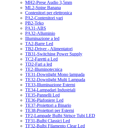
MH2-Prese Audio 3,5mm
ML2-Spine Banana
Contenitori per elettronica
PA2-Contenitori vari
PB2-Teko
PA31-ABS
PA32-Alluminio
Illuminazione a led
TA2-Barre Led
TB2-Driver - Alimentatori
TB31-Switching Power Supply
TC2-Faretti a Led
TD2-Fari a led
TE2-Illuminotecnica
TE31-Downlight Mono lampada
TE32-Downlight Multi Lampada
TE33-Illuminazione Esterni
TE34-Lampadari Industriali
TE35-Pannelli Led
TE36-Plafoniere Led
TE37-Proiettori a Binario
TE38-Proiettori per Esterni
TF2-Lampade Bulbi Strisce Tubi LED
TF31-Bulbi Classici Led
TF32-Bulbi Filamento Clear Led