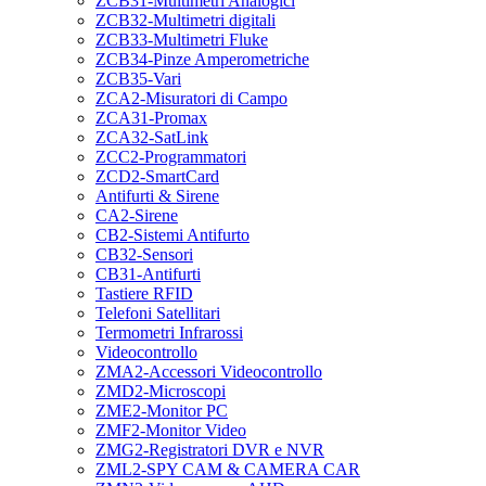
ZCB31-Multimetri Analogici
ZCB32-Multimetri digitali
ZCB33-Multimetri Fluke
ZCB34-Pinze Amperometriche
ZCB35-Vari
ZCA2-Misuratori di Campo
ZCA31-Promax
ZCA32-SatLink
ZCC2-Programmatori
ZCD2-SmartCard
Antifurti & Sirene
CA2-Sirene
CB2-Sistemi Antifurto
CB32-Sensori
CB31-Antifurti
Tastiere RFID
Telefoni Satellitari
Termometri Infrarossi
Videocontrollo
ZMA2-Accessori Videocontrollo
ZMD2-Microscopi
ZME2-Monitor PC
ZMF2-Monitor Video
ZMG2-Registratori DVR e NVR
ZML2-SPY CAM & CAMERA CAR