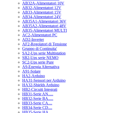
AB32A-Alimentatori 10V
AB32-Alimentatori 12V
AB33-Alimentatori 15V
AB34-Alimentatori 24V
AB35A1-Alimentatori 36V
AB35A2-Alimentatori 48V
AB35-Alimentatori MULTI
AC2-Alimentatori PC
AD2-Inverter
AF2-Regolatori di Tensione
Gruppo di Continuita'
SA2-Ups serie Multistation
SB2-Ups serie NEMO
SC2-Ups serie Pure
A9-Energia Alternativa
A91-Solare
HA2-Arduino
HA31-Sensori per Arduino
HA32-Shields Arduino
HB2-Circuiti Integrati
HB31-Serie AN.....
HB32-Serie BA.....
HB33-Serie CA....
HB34-Serie CD....
HB35-Serie HA.....