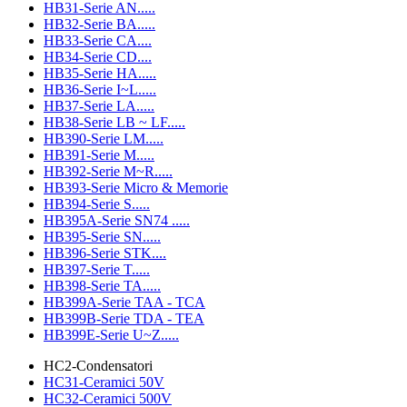
HB31-Serie AN.....
HB32-Serie BA.....
HB33-Serie CA....
HB34-Serie CD....
HB35-Serie HA.....
HB36-Serie I~L.....
HB37-Serie LA.....
HB38-Serie LB ~ LF.....
HB390-Serie LM.....
HB391-Serie M.....
HB392-Serie M~R.....
HB393-Serie Micro & Memorie
HB394-Serie S.....
HB395A-Serie SN74 .....
HB395-Serie SN.....
HB396-Serie STK....
HB397-Serie T.....
HB398-Serie TA.....
HB399A-Serie TAA - TCA
HB399B-Serie TDA - TEA
HB399E-Serie U~Z.....
HC2-Condensatori
HC31-Ceramici 50V
HC32-Ceramici 500V