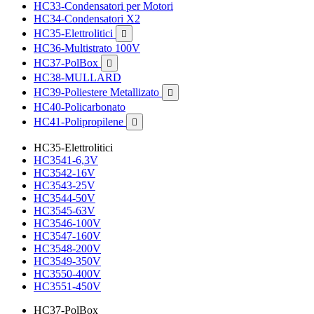
HC33-Condensatori per Motori
HC34-Condensatori X2
HC35-Elettrolitici

HC36-Multistrato 100V
HC37-PolBox

HC38-MULLARD
HC39-Poliestere Metallizato

HC40-Policarbonato
HC41-Polipropilene

HC35-Elettrolitici
HC3541-6,3V
HC3542-16V
HC3543-25V
HC3544-50V
HC3545-63V
HC3546-100V
HC3547-160V
HC3548-200V
HC3549-350V
HC3550-400V
HC3551-450V
HC37-PolBox