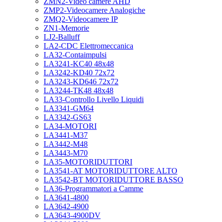
ZMN2-Video camere AHD
ZMP2-Videocamere Analogiche
ZMQ2-Videocamere IP
ZN1-Memorie
LJ2-Balluff
LA2-CDC Elettromeccanica
LA32-Contaimpulsi
LA3241-KC40 48x48
LA3242-KD40 72x72
LA3243-KD646 72x72
LA3244-TK48 48x48
LA33-Controllo Livello Liquidi
LA3341-GM64
LA3342-GS63
LA34-MOTORI
LA3441-M37
LA3442-M48
LA3443-M70
LA35-MOTORIDUTTORI
LA3541-AT MOTORIDUTTORE ALTO
LA3542-BT MOTORIDUTTORE BASSO
LA36-Programmatori a Camme
LA3641-4800
LA3642-4900
LA3643-4900DV