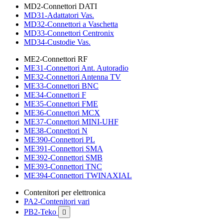
MD2-Connettori DATI
MD31-Adattatori Vas.
MD32-Connettori a Vaschetta
MD33-Connettori Centronix
MD34-Custodie Vas.
ME2-Connettori RF
ME31-Connettori Ant. Autoradio
ME32-Connettori Antenna TV
ME33-Connettori BNC
ME34-Connettori F
ME35-Connettori FME
ME36-Connettori MCX
ME37-Connettori MINI-UHF
ME38-Connettori N
ME390-Connettori PL
ME391-Connettori SMA
ME392-Connettori SMB
ME393-Connettori TNC
ME394-Connettori TWINAXIAL
Contenitori per elettronica
PA2-Contenitori vari
PB2-Teko
