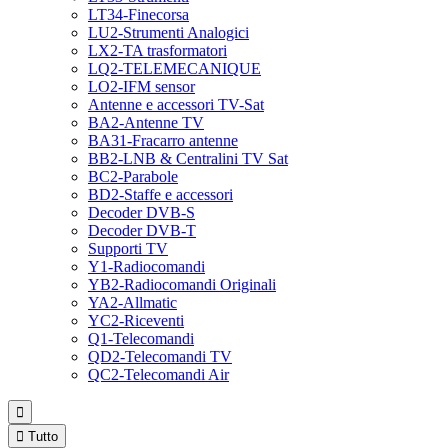
LT34-Finecorsa
LU2-Strumenti Analogici
LX2-TA trasformatori
LQ2-TELEMECANIQUE
LO2-IFM sensor
Antenne e accessori TV-Sat
BA2-Antenne TV
BA31-Fracarro antenne
BB2-LNB & Centralini TV Sat
BC2-Parabole
BD2-Staffe e accessori
Decoder DVB-S
Decoder DVB-T
Supporti TV
Y1-Radiocomandi
YB2-Radiocomandi Originali
YA2-Allmatic
YC2-Riceventi
Q1-Telecomandi
QD2-Telecomandi TV
QC2-Telecomandi Air


Tutto