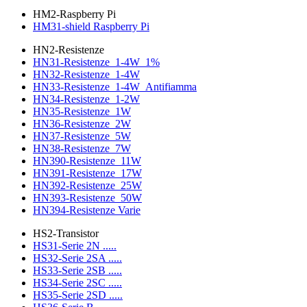
HM2-Raspberry Pi
HM31-shield Raspberry Pi
HN2-Resistenze
HN31-Resistenze_1-4W_1%
HN32-Resistenze_1-4W
HN33-Resistenze_1-4W_Antifiamma
HN34-Resistenze_1-2W
HN35-Resistenze_1W
HN36-Resistenze_2W
HN37-Resistenze_5W
HN38-Resistenze_7W
HN390-Resistenze_11W
HN391-Resistenze_17W
HN392-Resistenze_25W
HN393-Resistenze_50W
HN394-Resistenze Varie
HS2-Transistor
HS31-Serie 2N .....
HS32-Serie 2SA .....
HS33-Serie 2SB .....
HS34-Serie 2SC .....
HS35-Serie 2SD .....