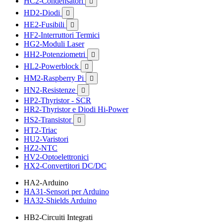
HC2-Condensatori

HD2-Diodi

HE2-Fusibili

HF2-Interruttori Termici
HG2-Moduli Laser
HH2-Potenziometri

HL2-Powerblock

HM2-Raspberry Pi

HN2-Resistenze

HP2-Thyristor - SCR
HR2-Thyristor e Diodi Hi-Power
HS2-Transistor

HT2-Triac
HU2-Varistori
HZ2-NTC
HV2-Optoelettronici
HX2-Convertitori DC/DC
HA2-Arduino
HA31-Sensori per Arduino
HA32-Shields Arduino
HB2-Circuiti Integrati