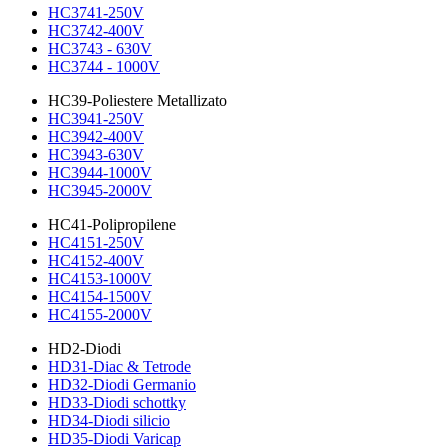
HC3741-250V
HC3742-400V
HC3743 - 630V
HC3744 - 1000V
HC39-Poliestere Metallizato
HC3941-250V
HC3942-400V
HC3943-630V
HC3944-1000V
HC3945-2000V
HC41-Polipropilene
HC4151-250V
HC4152-400V
HC4153-1000V
HC4154-1500V
HC4155-2000V
HD2-Diodi
HD31-Diac & Tetrode
HD32-Diodi Germanio
HD33-Diodi schottky
HD34-Diodi silicio
HD35-Diodi Varicap