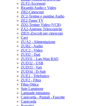
ZLF2-Accessori
Ricambi Audio e Video
ZB2-Cinescopi
ZC2-Testine e puntine Audio
ZE2-Tuner TV
ZD2-Testine Video (VCR)
ZA2-Antenne Telescopiche
ZB31-Zoccoli per cinescopi
Cavi
ZUA2 - Alimentazione
ZUB2 - Audio
ZUC2 - Video
ZUD2 - Dati
ZUD31 - Lan-Wan RJ45
ZUD32 - USB
ZUD33 - Vari
ZUD34 - D-Sub
ZUE2 - Telefonico
ZUF2 - Fibra
Fibra Ottica
Spie Luminose
Lampade miniatura
Capicorda - Puntali - Fascette
Capicorda
Puntalini