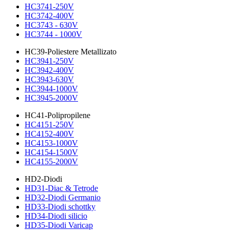
HC3741-250V
HC3742-400V
HC3743 - 630V
HC3744 - 1000V
HC39-Poliestere Metallizato
HC3941-250V
HC3942-400V
HC3943-630V
HC3944-1000V
HC3945-2000V
HC41-Polipropilene
HC4151-250V
HC4152-400V
HC4153-1000V
HC4154-1500V
HC4155-2000V
HD2-Diodi
HD31-Diac & Tetrode
HD32-Diodi Germanio
HD33-Diodi schottky
HD34-Diodi silicio
HD35-Diodi Varicap