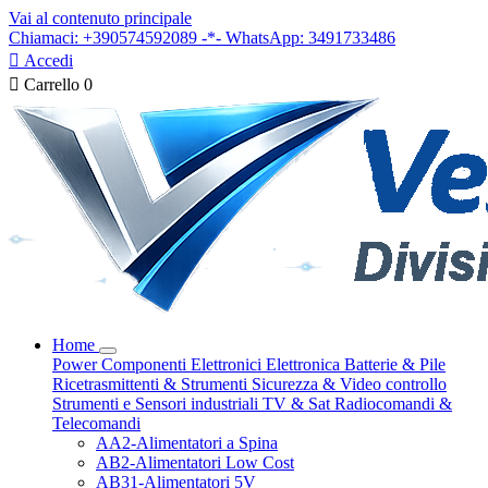
Vai al contenuto principale
Chiamaci: +390574592089 -*- WhatsApp: 3491733486

Accedi

Carrello
0
Home
Power
Componenti Elettronici
Elettronica
Batterie & Pile
Ricetrasmittenti & Strumenti
Sicurezza & Video controllo
Strumenti e Sensori industriali
TV & Sat
Radiocomandi &
Telecomandi
AA2-Alimentatori a Spina
AB2-Alimentatori Low Cost
AB31-Alimentatori 5V