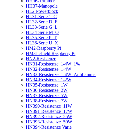
HH36-Trimmer
HH37-Manopole
HL2-Powerblock
HL31-Serie 1_C
HL32-Serie D_F
HL33-Serie G_L
HL34-Serie M_O
HL35-Serie P_T
HL36-Serie U_X
HM2-Raspberry Pi
HM31-shield Raspberry Pi
HN2-Resistenze
HN31-Resistenze_1-4W_1%
HN32-Resistenze_1-4W
HN33-Resistenze_1-4W_Antifiamma
HN34-Resistenze_1-2W
HN35-Resistenze_1W
HN36-Resistenze_2W
HN37-Resistenze_5W
HN38-Resistenze_7W
HN390-Resistenze_11W
HN391-Resistenze_17W
HN392-Resistenze_25W
HN393-Resistenze_50W
HN394-Resistenze Varie