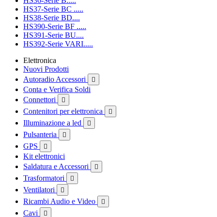
HS36-Serie B.....
HS37-Serie BC .....
HS38-Serie BD....
HS390-Serie BF .....
HS391-Serie BU....
HS392-Serie VARI.....
Elettronica
Nuovi Prodotti
Autoradio Accessori

Conta e Verifica Soldi
Connettori

Contenitori per elettronica

Illuminazione a led

Pulsanteria

GPS

Kit elettronici
Saldatura e Accessori

Trasformatori

Ventilatori

Ricambi Audio e Video

Cavi
