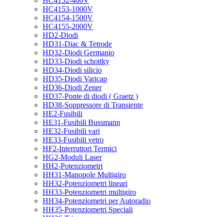
HC4152-400V
HC4153-1000V
HC4154-1500V
HC4155-2000V
HD2-Diodi
HD31-Diac & Tetrode
HD32-Diodi Germanio
HD33-Diodi schottky
HD34-Diodi silicio
HD35-Diodi Varicap
HD36-Diodi Zener
HD37-Ponte di diodi ( Graetz )
HD38-Soppressore di Transiente
HE2-Fusibili
HE31-Fusibili Bussmann
HE32-Fusibili vari
HE33-Fusibili vetro
HF2-Interruttori Termici
HG2-Moduli Laser
HH2-Potenziometri
HH31-Manopole Multigiro
HH32-Potenziometri lineari
HH33-Potenziometri multigiro
HH34-Potenziometri per Autoradio
HH35-Potenziometri Speciali