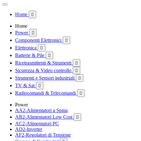
Home

Home
Power

Componenti Elettronici

Elettronica

Batterie & Pile

Ricetrasmittenti & Strumenti

Sicurezza & Video controllo

Strumenti e Sensori industriali

TV & Sat

Radiocomandi & Telecomandi

Power
AA2-Alimentatori a Spina
AB2-Alimentatori Low Cost

AC2-Alimentatori PC
AD2-Inverter
AF2-Regolatori di Tensione