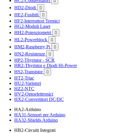
HC2-Condensatori

HD2-Diodi

HE2-Fusibili

HF2-Interruttori Termici
HG2-Moduli Laser
HH2-Potenziometri

HL2-Powerblock

HM2-Raspberry Pi

HN2-Resistenze

HP2-Thyristor - SCR
HR2-Thyristor e Diodi Hi-Power
HS2-Transistor

HT2-Triac
HU2-Varistori
HZ2-NTC
HV2-Optoelettronici
HX2-Convertitori DC/DC
HA2-Arduino
HA31-Sensori per Arduino
HA32-Shields Arduino
HB2-Circuiti Integrati