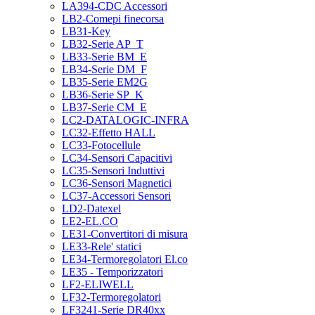
LA394-CDC Accessori
LB2-Comepi finecorsa
LB31-Key
LB32-Serie AP_T
LB33-Serie BM_E
LB34-Serie DM_F
LB35-Serie EM2G
LB36-Serie SP_K
LB37-Serie CM_E
LC2-DATALOGIC-INFRA
LC32-Effetto HALL
LC33-Fotocellule
LC34-Sensori Capacitivi
LC35-Sensori Induttivi
LC36-Sensori Magnetici
LC37-Accessori Sensori
LD2-Datexel
LE2-EL.CO
LE31-Convertitori di misura
LE33-Rele' statici
LE34-Termoregolatori El.co
LE35 - Temporizzatori
LF2-ELIWELL
LF32-Termoregolatori
LF3241-Serie DR40xx