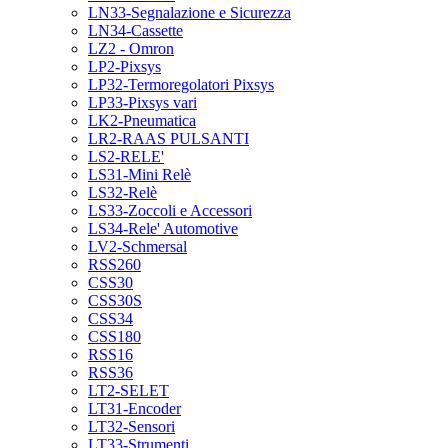
LN33-Segnalazione e Sicurezza
LN34-Cassette
LZ2 - Omron
LP2-Pixsys
LP32-Termoregolatori Pixsys
LP33-Pixsys vari
LK2-Pneumatica
LR2-RAAS PULSANTI
LS2-RELE'
LS31-Mini Relè
LS32-Relè
LS33-Zoccoli e Accessori
LS34-Rele' Automotive
LV2-Schmersal
RSS260
CSS30
CSS30S
CSS34
CSS180
RSS16
RSS36
LT2-SELET
LT31-Encoder
LT32-Sensori
LT33-Strumenti