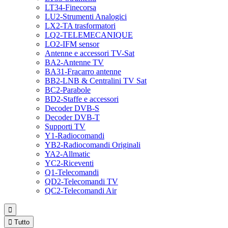
LT34-Finecorsa
LU2-Strumenti Analogici
LX2-TA trasformatori
LQ2-TELEMECANIQUE
LO2-IFM sensor
Antenne e accessori TV-Sat
BA2-Antenne TV
BA31-Fracarro antenne
BB2-LNB & Centralini TV Sat
BC2-Parabole
BD2-Staffe e accessori
Decoder DVB-S
Decoder DVB-T
Supporti TV
Y1-Radiocomandi
YB2-Radiocomandi Originali
YA2-Allmatic
YC2-Riceventi
Q1-Telecomandi
QD2-Telecomandi TV
QC2-Telecomandi Air


Tutto