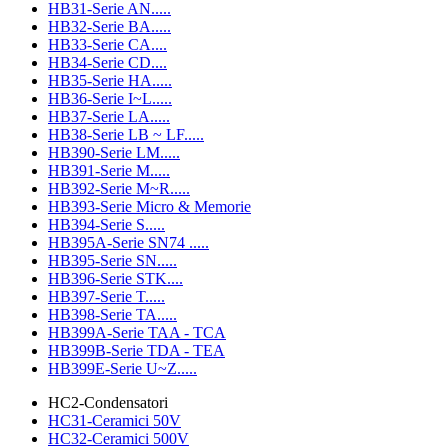
HB31-Serie AN.....
HB32-Serie BA.....
HB33-Serie CA....
HB34-Serie CD....
HB35-Serie HA.....
HB36-Serie I~L.....
HB37-Serie LA.....
HB38-Serie LB ~ LF.....
HB390-Serie LM.....
HB391-Serie M.....
HB392-Serie M~R.....
HB393-Serie Micro & Memorie
HB394-Serie S.....
HB395A-Serie SN74 .....
HB395-Serie SN.....
HB396-Serie STK....
HB397-Serie T.....
HB398-Serie TA.....
HB399A-Serie TAA - TCA
HB399B-Serie TDA - TEA
HB399E-Serie U~Z.....
HC2-Condensatori
HC31-Ceramici 50V
HC32-Ceramici 500V