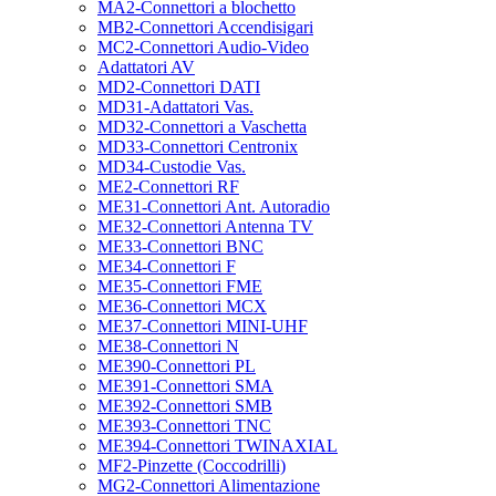
MA2-Connettori a blochetto
MB2-Connettori Accendisigari
MC2-Connettori Audio-Video
Adattatori AV
MD2-Connettori DATI
MD31-Adattatori Vas.
MD32-Connettori a Vaschetta
MD33-Connettori Centronix
MD34-Custodie Vas.
ME2-Connettori RF
ME31-Connettori Ant. Autoradio
ME32-Connettori Antenna TV
ME33-Connettori BNC
ME34-Connettori F
ME35-Connettori FME
ME36-Connettori MCX
ME37-Connettori MINI-UHF
ME38-Connettori N
ME390-Connettori PL
ME391-Connettori SMA
ME392-Connettori SMB
ME393-Connettori TNC
ME394-Connettori TWINAXIAL
MF2-Pinzette (Coccodrilli)
MG2-Connettori Alimentazione