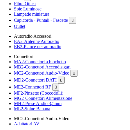
Fibra Ottica
Spie Luminose
Lampade miniatura
Capicorda - Puntali - Fascette

Outlet
Autoradio Accessori
EA2-Antenne Autoradio
EB2-Plance per autoradio
Connettori
MA2-Connettori a blochetto
MB2-Connettori Accendisigari
MC2-Connettori Audio-Video

MD2-Connettori DATI

ME2-Connettori RF

MF2-Pinzette (Coccodrilli)
MG2-Connettori Alimentazione
MH2-Prese Audio 3,5mm
ML2-Spine Banana
MC2-Connettori Audio-Video
Adattatori AV