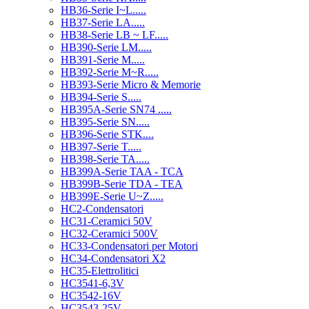
HB36-Serie I~L.....
HB37-Serie LA.....
HB38-Serie LB ~ LF.....
HB390-Serie LM.....
HB391-Serie M.....
HB392-Serie M~R.....
HB393-Serie Micro & Memorie
HB394-Serie S.....
HB395A-Serie SN74 .....
HB395-Serie SN.....
HB396-Serie STK....
HB397-Serie T.....
HB398-Serie TA.....
HB399A-Serie TAA - TCA
HB399B-Serie TDA - TEA
HB399E-Serie U~Z.....
HC2-Condensatori
HC31-Ceramici 50V
HC32-Ceramici 500V
HC33-Condensatori per Motori
HC34-Condensatori X2
HC35-Elettrolitici
HC3541-6,3V
HC3542-16V
HC3543-25V