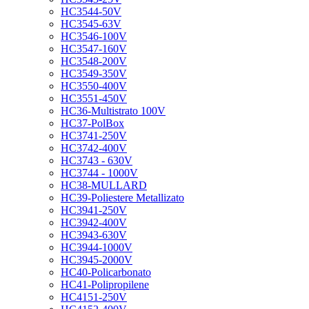
HC3544-50V
HC3545-63V
HC3546-100V
HC3547-160V
HC3548-200V
HC3549-350V
HC3550-400V
HC3551-450V
HC36-Multistrato 100V
HC37-PolBox
HC3741-250V
HC3742-400V
HC3743 - 630V
HC3744 - 1000V
HC38-MULLARD
HC39-Poliestere Metallizato
HC3941-250V
HC3942-400V
HC3943-630V
HC3944-1000V
HC3945-2000V
HC40-Policarbonato
HC41-Polipropilene
HC4151-250V