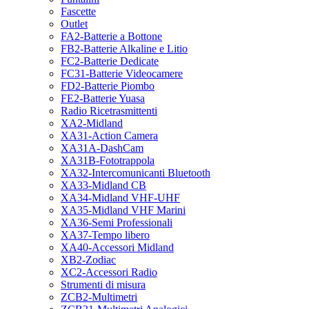
Fascette
Outlet
FA2-Batterie a Bottone
FB2-Batterie Alkaline e Litio
FC2-Batterie Dedicate
FC31-Batterie Videocamere
FD2-Batterie Piombo
FE2-Batterie Yuasa
Radio Ricetrasmittenti
XA2-Midland
XA31-Action Camera
XA31A-DashCam
XA31B-Fototrappola
XA32-Intercomunicanti Bluetooth
XA33-Midland CB
XA34-Midland VHF-UHF
XA35-Midland VHF Marini
XA36-Semi Professionali
XA37-Tempo libero
XA40-Accessori Midland
XB2-Zodiac
XC2-Accessori Radio
Strumenti di misura
ZCB2-Multimetri