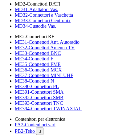
MD2-Connettori DATI
MD31-Adattatori Vas.
MD32-Connettori a Vaschetta
MD33-Connettori Centronix
MD34-Custodie Vas.
ME2-Connettori RF
ME31-Connettori Ant. Autoradio
ME32-Connettori Antenna TV
ME33-Connettori BNC
ME34-Connettori F
ME35-Connettori FME
ME36-Connettori MCX
ME37-Connettori MINI-UHF
ME38-Connettori N
ME390-Connettori PL
ME391-Connettori SMA
ME392-Connettori SMB
ME393-Connettori TNC
ME394-Connettori TWINAXIAL
Contenitori per elettronica
PA2-Contenitori vari
PB2-Teko
