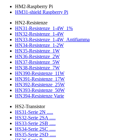
HM2-Raspberry Pi
HM31-shield Raspberry Pi
HN2-Resistenze
HN31-Resistenze_1-4W_1%
HN32-Resistenze_1-4W
HN33-Resistenze_1-4W_Antifiamma
HN34-Resistenze_1-2W
HN35-Resistenze_1W
HN36-Resistenze_2W
HN37-Resistenze_5W
HN38-Resistenze_7W
HN390-Resistenze_11W
HN391-Resistenze_17W
HN392-Resistenze_25W
HN393-Resistenze_50W
HN394-Resistenze Varie
HS2-Transistor
HS31-Serie 2N .....
HS32-Serie 2SA .....
HS33-Serie 2SB .....
HS34-Serie 2SC .....
HS35-Serie 2SD .....