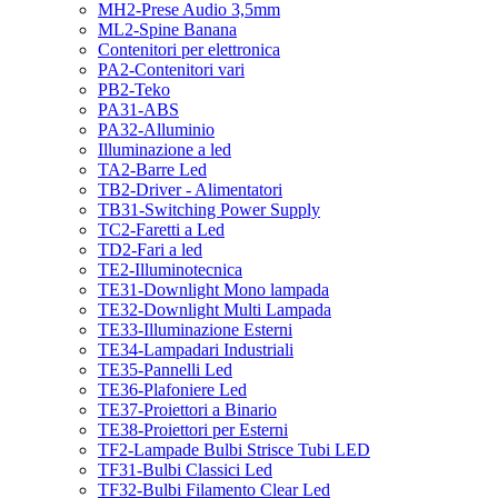
MH2-Prese Audio 3,5mm
ML2-Spine Banana
Contenitori per elettronica
PA2-Contenitori vari
PB2-Teko
PA31-ABS
PA32-Alluminio
Illuminazione a led
TA2-Barre Led
TB2-Driver - Alimentatori
TB31-Switching Power Supply
TC2-Faretti a Led
TD2-Fari a led
TE2-Illuminotecnica
TE31-Downlight Mono lampada
TE32-Downlight Multi Lampada
TE33-Illuminazione Esterni
TE34-Lampadari Industriali
TE35-Pannelli Led
TE36-Plafoniere Led
TE37-Proiettori a Binario
TE38-Proiettori per Esterni
TF2-Lampade Bulbi Strisce Tubi LED
TF31-Bulbi Classici Led
TF32-Bulbi Filamento Clear Led