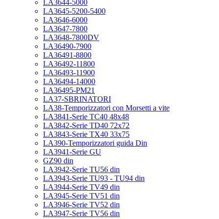
LA3644-5000
LA3645-5200-5400
LA3646-6000
LA3647-7800
LA3648-7800DV
LA36490-7900
LA36491-8800
LA36492-11800
LA36493-11900
LA36494-14000
LA36495-PM21
LA37-SBRINATORI
LA38-Temporizzatori con Morsetti a vite
LA3841-Serie TC40 48x48
LA3842-Serie TD40 72x72
LA3843-Serie TX40 33x75
LA390-Temporizzatori guida Din
LA3941-Serie GU
GZ90 din
LA3942-Serie TU56 din
LA3943-Serie TU93 - TU94 din
LA3944-Serie TV49 din
LA3945-Serie TV51 din
LA3946-Serie TV52 din
LA3947-Serie TV56 din