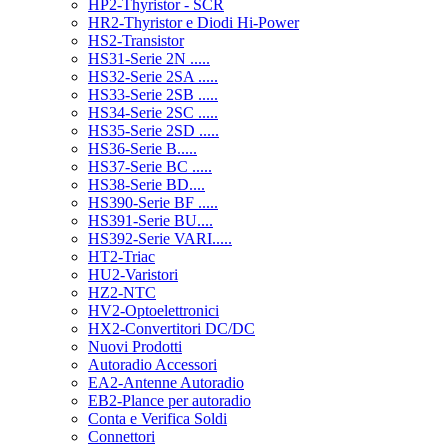
HP2-Thyristor - SCR
HR2-Thyristor e Diodi Hi-Power
HS2-Transistor
HS31-Serie 2N .....
HS32-Serie 2SA .....
HS33-Serie 2SB .....
HS34-Serie 2SC .....
HS35-Serie 2SD .....
HS36-Serie B.....
HS37-Serie BC .....
HS38-Serie BD....
HS390-Serie BF .....
HS391-Serie BU....
HS392-Serie VARI.....
HT2-Triac
HU2-Varistori
HZ2-NTC
HV2-Optoelettronici
HX2-Convertitori DC/DC
Nuovi Prodotti
Autoradio Accessori
EA2-Antenne Autoradio
EB2-Plance per autoradio
Conta e Verifica Soldi
Connettori