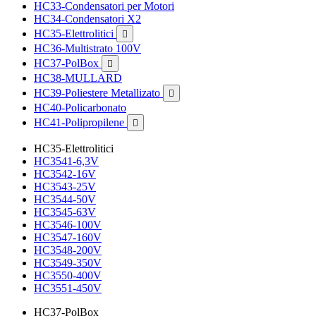
HC33-Condensatori per Motori
HC34-Condensatori X2
HC35-Elettrolitici

HC36-Multistrato 100V
HC37-PolBox

HC38-MULLARD
HC39-Poliestere Metallizato

HC40-Policarbonato
HC41-Polipropilene

HC35-Elettrolitici
HC3541-6,3V
HC3542-16V
HC3543-25V
HC3544-50V
HC3545-63V
HC3546-100V
HC3547-160V
HC3548-200V
HC3549-350V
HC3550-400V
HC3551-450V
HC37-PolBox