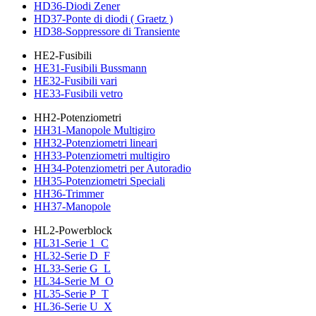
HD36-Diodi Zener
HD37-Ponte di diodi ( Graetz )
HD38-Soppressore di Transiente
HE2-Fusibili
HE31-Fusibili Bussmann
HE32-Fusibili vari
HE33-Fusibili vetro
HH2-Potenziometri
HH31-Manopole Multigiro
HH32-Potenziometri lineari
HH33-Potenziometri multigiro
HH34-Potenziometri per Autoradio
HH35-Potenziometri Speciali
HH36-Trimmer
HH37-Manopole
HL2-Powerblock
HL31-Serie 1_C
HL32-Serie D_F
HL33-Serie G_L
HL34-Serie M_O
HL35-Serie P_T
HL36-Serie U_X