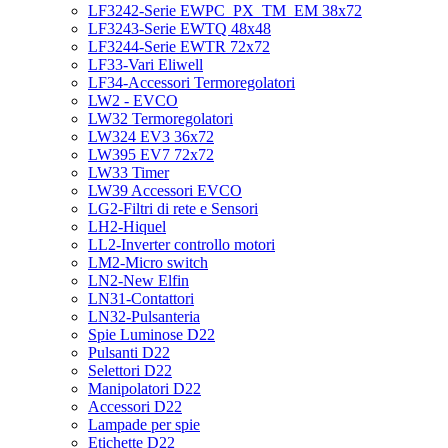
LF3242-Serie EWPC_PX_TM_EM 38x72
LF3243-Serie EWTQ 48x48
LF3244-Serie EWTR 72x72
LF33-Vari Eliwell
LF34-Accessori Termoregolatori
LW2 - EVCO
LW32 Termoregolatori
LW324 EV3 36x72
LW395 EV7 72x72
LW33 Timer
LW39 Accessori EVCO
LG2-Filtri di rete e Sensori
LH2-Hiquel
LL2-Inverter controllo motori
LM2-Micro switch
LN2-New Elfin
LN31-Contattori
LN32-Pulsanteria
Spie Luminose D22
Pulsanti D22
Selettori D22
Manipolatori D22
Accessori D22
Lampade per spie
Etichette D22