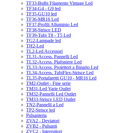
TF33-Bulbi Filamento Vintage Led
TF34-G4 - G9 led
TF35-GU10 led
TF36-MR16 Led
TF37-Profili Alluminio Led
TF38-Strisce LED
TF39-Tubi T8 - T5 Led
TG2-Lampade led
TH2-Led
TL2-Led Accessori
TL31-Access. Pannelli Led
TL32-Access. Plafoniere Led
TL33-Access. Proiettori a Binario Led
TL34-Access. TubiFlex-Strisce Led
TL35-Portafaretti GU10 - MR16 Led
TM2-Outlet - Fine serie
TM31-Led Varie Outlet
TM32-Pannelli Led Outlet
TM33-Strisce LED Outlet
TN2-Pannelli a Led
TP2-Strisce led
Pulsanteria
ZVA2 - Deviatori
ZVB2 - Pulsanti
ZVC2 - Interruttori