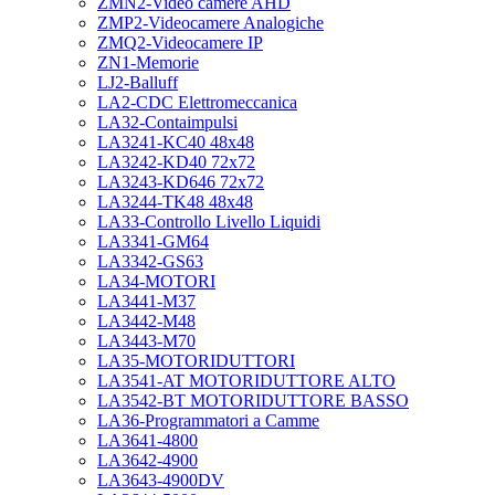
ZMN2-Video camere AHD
ZMP2-Videocamere Analogiche
ZMQ2-Videocamere IP
ZN1-Memorie
LJ2-Balluff
LA2-CDC Elettromeccanica
LA32-Contaimpulsi
LA3241-KC40 48x48
LA3242-KD40 72x72
LA3243-KD646 72x72
LA3244-TK48 48x48
LA33-Controllo Livello Liquidi
LA3341-GM64
LA3342-GS63
LA34-MOTORI
LA3441-M37
LA3442-M48
LA3443-M70
LA35-MOTORIDUTTORI
LA3541-AT MOTORIDUTTORE ALTO
LA3542-BT MOTORIDUTTORE BASSO
LA36-Programmatori a Camme
LA3641-4800
LA3642-4900
LA3643-4900DV