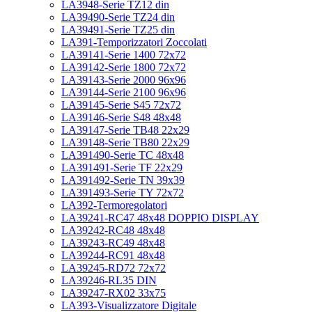
LA3948-Serie TZ12 din
LA39490-Serie TZ24 din
LA39491-Serie TZ25 din
LA391-Temporizzatori Zoccolati
LA39141-Serie 1400 72x72
LA39142-Serie 1800 72x72
LA39143-Serie 2000 96x96
LA39144-Serie 2100 96x96
LA39145-Serie S45 72x72
LA39146-Serie S48 48x48
LA39147-Serie TB48 22x29
LA39148-Serie TB80 22x29
LA391490-Serie TC 48x48
LA391491-Serie TF 22x29
LA391492-Serie TN 39x39
LA391493-Serie TY 72x72
LA392-Termoregolatori
LA39241-RC47 48x48 DOPPIO DISPLAY
LA39242-RC48 48x48
LA39243-RC49 48x48
LA39244-RC91 48x48
LA39245-RD72 72x72
LA39246-RL35 DIN
LA39247-RX02 33x75
LA393-Visualizzatore Digitale