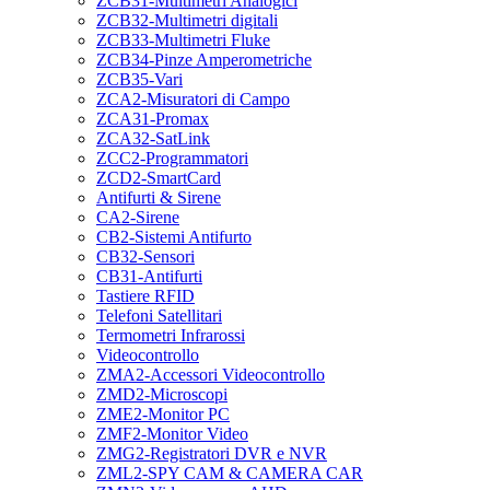
ZCB31-Multimetri Analogici
ZCB32-Multimetri digitali
ZCB33-Multimetri Fluke
ZCB34-Pinze Amperometriche
ZCB35-Vari
ZCA2-Misuratori di Campo
ZCA31-Promax
ZCA32-SatLink
ZCC2-Programmatori
ZCD2-SmartCard
Antifurti & Sirene
CA2-Sirene
CB2-Sistemi Antifurto
CB32-Sensori
CB31-Antifurti
Tastiere RFID
Telefoni Satellitari
Termometri Infrarossi
Videocontrollo
ZMA2-Accessori Videocontrollo
ZMD2-Microscopi
ZME2-Monitor PC
ZMF2-Monitor Video
ZMG2-Registratori DVR e NVR
ZML2-SPY CAM & CAMERA CAR