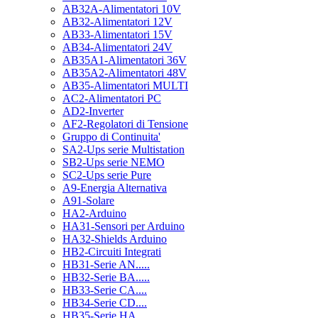
AB32A-Alimentatori 10V
AB32-Alimentatori 12V
AB33-Alimentatori 15V
AB34-Alimentatori 24V
AB35A1-Alimentatori 36V
AB35A2-Alimentatori 48V
AB35-Alimentatori MULTI
AC2-Alimentatori PC
AD2-Inverter
AF2-Regolatori di Tensione
Gruppo di Continuita'
SA2-Ups serie Multistation
SB2-Ups serie NEMO
SC2-Ups serie Pure
A9-Energia Alternativa
A91-Solare
HA2-Arduino
HA31-Sensori per Arduino
HA32-Shields Arduino
HB2-Circuiti Integrati
HB31-Serie AN.....
HB32-Serie BA.....
HB33-Serie CA....
HB34-Serie CD....
HB35-Serie HA.....