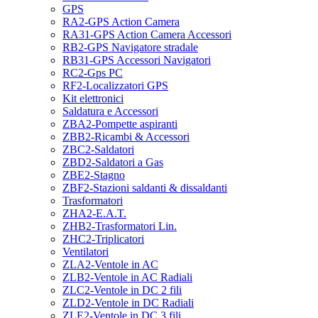
GPS
RA2-GPS Action Camera
RA31-GPS Action Camera Accessori
RB2-GPS Navigatore stradale
RB31-GPS Accessori Navigatori
RC2-Gps PC
RF2-Localizzatori GPS
Kit elettronici
Saldatura e Accessori
ZBA2-Pompette aspiranti
ZBB2-Ricambi & Accessori
ZBC2-Saldatori
ZBD2-Saldatori a Gas
ZBE2-Stagno
ZBF2-Stazioni saldanti & dissaldanti
Trasformatori
ZHA2-E.A.T.
ZHB2-Trasformatori Lin.
ZHC2-Triplicatori
Ventilatori
ZLA2-Ventole in AC
ZLB2-Ventole in AC Radiali
ZLC2-Ventole in DC 2 fili
ZLD2-Ventole in DC Radiali
ZLE2-Ventole in DC 3 fili