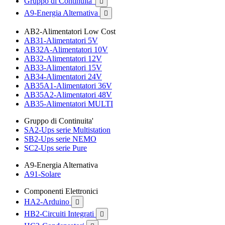
Gruppo di Continuita'

A9-Energia Alternativa

AB2-Alimentatori Low Cost
AB31-Alimentatori 5V
AB32A-Alimentatori 10V
AB32-Alimentatori 12V
AB33-Alimentatori 15V
AB34-Alimentatori 24V
AB35A1-Alimentatori 36V
AB35A2-Alimentatori 48V
AB35-Alimentatori MULTI
Gruppo di Continuita'
SA2-Ups serie Multistation
SB2-Ups serie NEMO
SC2-Ups serie Pure
A9-Energia Alternativa
A91-Solare
Componenti Elettronici
HA2-Arduino

HB2-Circuiti Integrati
