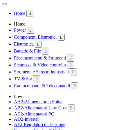
Home

Home
Power

Componenti Elettronici

Elettronica

Batterie & Pile

Ricetrasmittenti & Strumenti

Sicurezza & Video controllo

Strumenti e Sensori industriali

TV & Sat

Radiocomandi & Telecomandi

Power
AA2-Alimentatori a Spina
AB2-Alimentatori Low Cost

AC2-Alimentatori PC
AD2-Inverter
AF2-Regolatori di Tensione