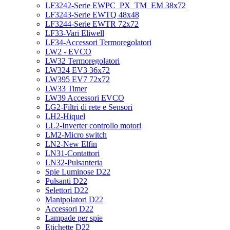
LF3242-Serie EWPC_PX_TM_EM 38x72
LF3243-Serie EWTQ 48x48
LF3244-Serie EWTR 72x72
LF33-Vari Eliwell
LF34-Accessori Termoregolatori
LW2 - EVCO
LW32 Termoregolatori
LW324 EV3 36x72
LW395 EV7 72x72
LW33 Timer
LW39 Accessori EVCO
LG2-Filtri di rete e Sensori
LH2-Hiquel
LL2-Inverter controllo motori
LM2-Micro switch
LN2-New Elfin
LN31-Contattori
LN32-Pulsanteria
Spie Luminose D22
Pulsanti D22
Selettori D22
Manipolatori D22
Accessori D22
Lampade per spie
Etichette D22