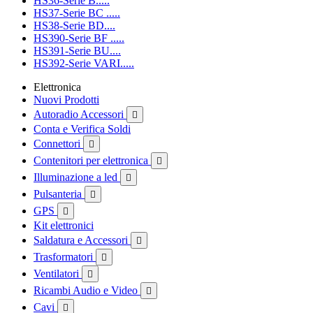
HS36-Serie B.....
HS37-Serie BC .....
HS38-Serie BD....
HS390-Serie BF .....
HS391-Serie BU....
HS392-Serie VARI.....
Elettronica
Nuovi Prodotti
Autoradio Accessori

Conta e Verifica Soldi
Connettori

Contenitori per elettronica

Illuminazione a led

Pulsanteria

GPS

Kit elettronici
Saldatura e Accessori

Trasformatori

Ventilatori

Ricambi Audio e Video

Cavi
