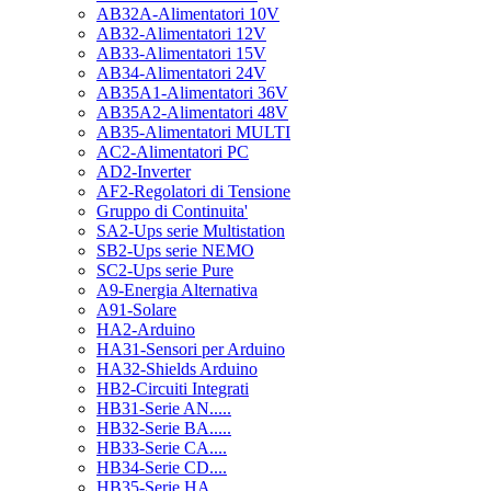
AB32A-Alimentatori 10V
AB32-Alimentatori 12V
AB33-Alimentatori 15V
AB34-Alimentatori 24V
AB35A1-Alimentatori 36V
AB35A2-Alimentatori 48V
AB35-Alimentatori MULTI
AC2-Alimentatori PC
AD2-Inverter
AF2-Regolatori di Tensione
Gruppo di Continuita'
SA2-Ups serie Multistation
SB2-Ups serie NEMO
SC2-Ups serie Pure
A9-Energia Alternativa
A91-Solare
HA2-Arduino
HA31-Sensori per Arduino
HA32-Shields Arduino
HB2-Circuiti Integrati
HB31-Serie AN.....
HB32-Serie BA.....
HB33-Serie CA....
HB34-Serie CD....
HB35-Serie HA.....