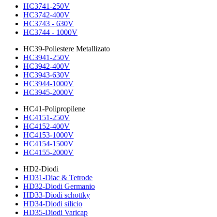
HC3741-250V
HC3742-400V
HC3743 - 630V
HC3744 - 1000V
HC39-Poliestere Metallizato
HC3941-250V
HC3942-400V
HC3943-630V
HC3944-1000V
HC3945-2000V
HC41-Polipropilene
HC4151-250V
HC4152-400V
HC4153-1000V
HC4154-1500V
HC4155-2000V
HD2-Diodi
HD31-Diac & Tetrode
HD32-Diodi Germanio
HD33-Diodi schottky
HD34-Diodi silicio
HD35-Diodi Varicap