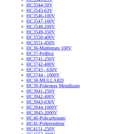
HC3544-50V
HC3545-63V
HC3546-100V
HC3547-160V
HC3548-200V
HC3549-350V
HC3550-400V
HC3551-450V
HC36-Multistrato 100V
HC37-PolBox
HC3741-250V
HC3742-400V
HC3743 - 630V
HC3744 - 1000V
HC38-MULLARD
HC39-Poliestere Metallizato
HC3941-250V
HC3942-400V
HC3943-630V
HC3944-1000V
HC3945-2000V
HC40-Policarbonato
HC41-Polipropilene
HC4151-250V