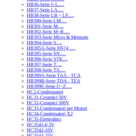
HB36-Serie I~L.....
HB37-Serie LA.....
HB38-Serie LB ~ LF.....
HB390-Serie LM.....
HB391-Serie M.....
HB392-Serie M~R.....
HB393-Serie Micro & Memorie
HB394-Serie S.....
HB395A-Serie SN74 .....
HB395-Serie SN.....
HB396-Serie STK....
HB397-Serie T.....
HB398-Serie TA.....
HB399A-Serie TAA - TCA
HB399B-Serie TDA - TEA
HB399E-Serie U~Z.....
HC2-Condensatori
HC31-Ceramici 50V
HC32-Ceramici 500V
HC33-Condensatori per Motori
HC34-Condensatori X2
HC35-Elettrolitici
HC3541-6,3V
HC3542-16V
HC3543-25V