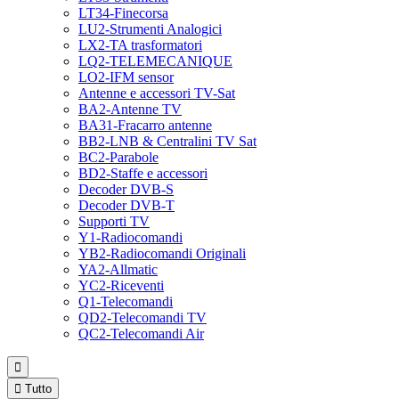
LT34-Finecorsa
LU2-Strumenti Analogici
LX2-TA trasformatori
LQ2-TELEMECANIQUE
LO2-IFM sensor
Antenne e accessori TV-Sat
BA2-Antenne TV
BA31-Fracarro antenne
BB2-LNB & Centralini TV Sat
BC2-Parabole
BD2-Staffe e accessori
Decoder DVB-S
Decoder DVB-T
Supporti TV
Y1-Radiocomandi
YB2-Radiocomandi Originali
YA2-Allmatic
YC2-Riceventi
Q1-Telecomandi
QD2-Telecomandi TV
QC2-Telecomandi Air


Tutto