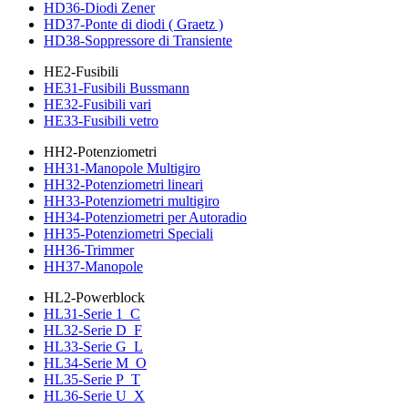
HD36-Diodi Zener
HD37-Ponte di diodi ( Graetz )
HD38-Soppressore di Transiente
HE2-Fusibili
HE31-Fusibili Bussmann
HE32-Fusibili vari
HE33-Fusibili vetro
HH2-Potenziometri
HH31-Manopole Multigiro
HH32-Potenziometri lineari
HH33-Potenziometri multigiro
HH34-Potenziometri per Autoradio
HH35-Potenziometri Speciali
HH36-Trimmer
HH37-Manopole
HL2-Powerblock
HL31-Serie 1_C
HL32-Serie D_F
HL33-Serie G_L
HL34-Serie M_O
HL35-Serie P_T
HL36-Serie U_X