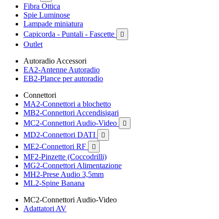
Fibra Ottica
Spie Luminose
Lampade miniatura
Capicorda - Puntali - Fascette

Outlet
Autoradio Accessori
EA2-Antenne Autoradio
EB2-Plance per autoradio
Connettori
MA2-Connettori a blochetto
MB2-Connettori Accendisigari
MC2-Connettori Audio-Video

MD2-Connettori DATI

ME2-Connettori RF

MF2-Pinzette (Coccodrilli)
MG2-Connettori Alimentazione
MH2-Prese Audio 3,5mm
ML2-Spine Banana
MC2-Connettori Audio-Video
Adattatori AV