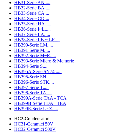
HB31-Serie AN.....
HB32-Serie BA.....
HB33-Serie CA....
HB34-Serie CD....
HB35-Serie HA.....
HB36-Serie I~L.....
HB37-Serie LA.....
HB38-Serie LB ~ LF.....
HB390-Serie LM.....
HB391-Serie M.....
HB392-Serie M~R.....
HB393-Serie Micro & Memorie
HB394-Serie S.....
HB395A-Serie SN74 .....
HB395-Serie SN.....
HB396-Serie STK....
HB397-Serie T.....
HB398-Serie TA.....
HB399A-Serie TAA - TCA
HB399B-Serie TDA - TEA
HB399E-Serie U~Z.....
HC2-Condensatori
HC31-Ceramici 50V
HC32-Ceramici 500V