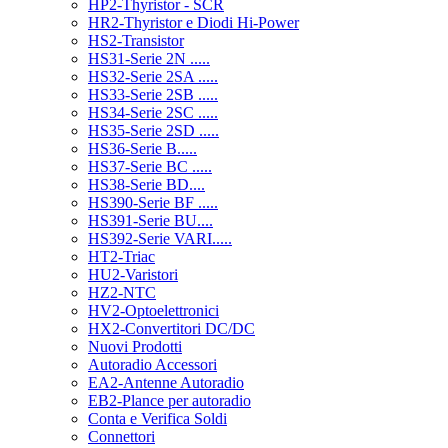
HP2-Thyristor - SCR
HR2-Thyristor e Diodi Hi-Power
HS2-Transistor
HS31-Serie 2N .....
HS32-Serie 2SA .....
HS33-Serie 2SB .....
HS34-Serie 2SC .....
HS35-Serie 2SD .....
HS36-Serie B.....
HS37-Serie BC .....
HS38-Serie BD....
HS390-Serie BF .....
HS391-Serie BU....
HS392-Serie VARI.....
HT2-Triac
HU2-Varistori
HZ2-NTC
HV2-Optoelettronici
HX2-Convertitori DC/DC
Nuovi Prodotti
Autoradio Accessori
EA2-Antenne Autoradio
EB2-Plance per autoradio
Conta e Verifica Soldi
Connettori