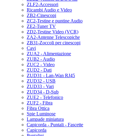
ZLF2-Accessori
Ricambi Audio e Video
ZB2-Cinescopi
ZC2-Testine e puntine Audio
ZE2-Tuner TV
ZD2-Testine Video (VCR)
ZA2-Antenne Telescopiche
ZB31-Zoccoli per cinescopi
Cavi
ZUA2 - Alimentazione
ZUB2 - Audio
ZUC2 - Video
ZUD2 - Dati
ZUD31 - Lan-Wan RJ45
ZUD32 - USB
ZUD33 - Vari
ZUD34 - D-Sub
ZUE2 - Telefonico
ZUF2 - Fibra
Fibra Ottica
Spie Luminose
Lampade miniatura
Capicorda - Puntali - Fascette
Capicorda
Puntalini