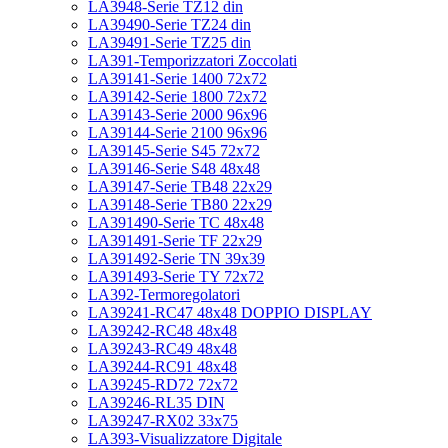
LA3948-Serie TZ12 din
LA39490-Serie TZ24 din
LA39491-Serie TZ25 din
LA391-Temporizzatori Zoccolati
LA39141-Serie 1400 72x72
LA39142-Serie 1800 72x72
LA39143-Serie 2000 96x96
LA39144-Serie 2100 96x96
LA39145-Serie S45 72x72
LA39146-Serie S48 48x48
LA39147-Serie TB48 22x29
LA39148-Serie TB80 22x29
LA391490-Serie TC 48x48
LA391491-Serie TF 22x29
LA391492-Serie TN 39x39
LA391493-Serie TY 72x72
LA392-Termoregolatori
LA39241-RC47 48x48 DOPPIO DISPLAY
LA39242-RC48 48x48
LA39243-RC49 48x48
LA39244-RC91 48x48
LA39245-RD72 72x72
LA39246-RL35 DIN
LA39247-RX02 33x75
LA393-Visualizzatore Digitale