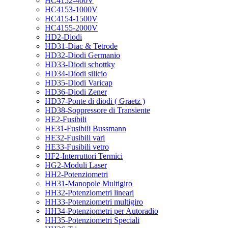
HC4152-400V
HC4153-1000V
HC4154-1500V
HC4155-2000V
HD2-Diodi
HD31-Diac & Tetrode
HD32-Diodi Germanio
HD33-Diodi schottky
HD34-Diodi silicio
HD35-Diodi Varicap
HD36-Diodi Zener
HD37-Ponte di diodi ( Graetz )
HD38-Soppressore di Transiente
HE2-Fusibili
HE31-Fusibili Bussmann
HE32-Fusibili vari
HE33-Fusibili vetro
HF2-Interruttori Termici
HG2-Moduli Laser
HH2-Potenziometri
HH31-Manopole Multigiro
HH32-Potenziometri lineari
HH33-Potenziometri multigiro
HH34-Potenziometri per Autoradio
HH35-Potenziometri Speciali