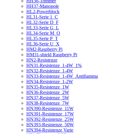
HH36-Trimmer
HH37-Manopole
HL2-Powerblock
HL31-Serie 1_C
HL32-Serie D_F
HL33-Serie G_L
HL34-Serie M_O
HL35-Serie P_T
HL36-Serie U_X
HM2-Raspberry Pi
HM31-shield Raspberry Pi
HN2-Resistenze
HN31-Resistenze_1-4W_1%
HN32-Resistenze_1-4W
HN33-Resistenze_1-4W_Antifiamma
HN34-Resistenze_1-2W
HN35-Resistenze_1W
HN36-Resistenze_2W
HN37-Resistenze_5W
HN38-Resistenze_7W
HN390-Resistenze_11W
HN391-Resistenze_17W
HN392-Resistenze_25W
HN393-Resistenze_50W
HN394-Resistenze Varie