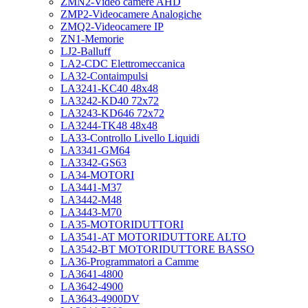
ZMN2-Video camere AHD
ZMP2-Videocamere Analogiche
ZMQ2-Videocamere IP
ZN1-Memorie
LJ2-Balluff
LA2-CDC Elettromeccanica
LA32-Contaimpulsi
LA3241-KC40 48x48
LA3242-KD40 72x72
LA3243-KD646 72x72
LA3244-TK48 48x48
LA33-Controllo Livello Liquidi
LA3341-GM64
LA3342-GS63
LA34-MOTORI
LA3441-M37
LA3442-M48
LA3443-M70
LA35-MOTORIDUTTORI
LA3541-AT MOTORIDUTTORE ALTO
LA3542-BT MOTORIDUTTORE BASSO
LA36-Programmatori a Camme
LA3641-4800
LA3642-4900
LA3643-4900DV