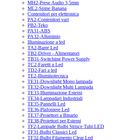
MH2-Prese Audio 3,5mm
ML2-Spine Banana
Contenitori per elettronica
PA2-Contenitori vari
PB2-Teko
PA31-ABS
PA32-Alluminio
Illuminazione a led
TA2-Barre Led
TB2-Driver - Alimentatori
TB31-Switching Power Supply
TC2-Faretti a Led
TD2-Fari a led
TE2-Illuminotecnica
TE31-Downlight Mono lampada
TE32-Downlight Multi Lampada
TE33-Illuminazione Esterni
TE34-Lampadari Industriali
TE35-Pannelli Led
TE36-Plafoniere Led
TE37-Proiettori a Binario
TE38-Proiettori per Esterni
TF2-Lampade Bulbi Strisce Tubi LED
TF31-Bulbi Classici Led
TF32-Bulbi Filamento Clear Led