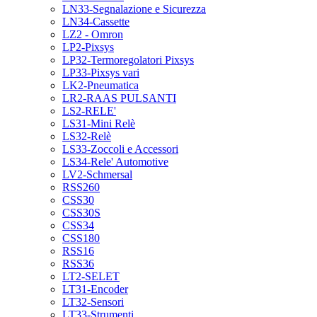
LN33-Segnalazione e Sicurezza
LN34-Cassette
LZ2 - Omron
LP2-Pixsys
LP32-Termoregolatori Pixsys
LP33-Pixsys vari
LK2-Pneumatica
LR2-RAAS PULSANTI
LS2-RELE'
LS31-Mini Relè
LS32-Relè
LS33-Zoccoli e Accessori
LS34-Rele' Automotive
LV2-Schmersal
RSS260
CSS30
CSS30S
CSS34
CSS180
RSS16
RSS36
LT2-SELET
LT31-Encoder
LT32-Sensori
LT33-Strumenti