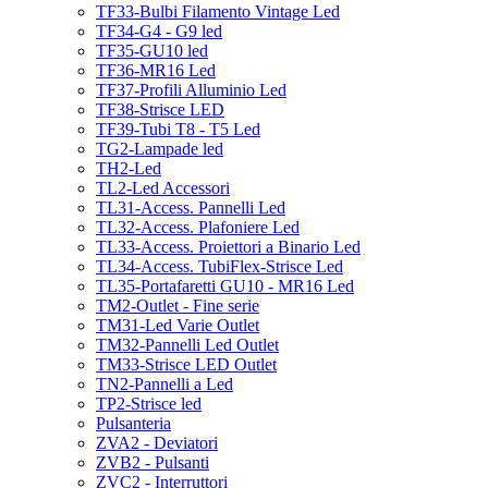
TF33-Bulbi Filamento Vintage Led
TF34-G4 - G9 led
TF35-GU10 led
TF36-MR16 Led
TF37-Profili Alluminio Led
TF38-Strisce LED
TF39-Tubi T8 - T5 Led
TG2-Lampade led
TH2-Led
TL2-Led Accessori
TL31-Access. Pannelli Led
TL32-Access. Plafoniere Led
TL33-Access. Proiettori a Binario Led
TL34-Access. TubiFlex-Strisce Led
TL35-Portafaretti GU10 - MR16 Led
TM2-Outlet - Fine serie
TM31-Led Varie Outlet
TM32-Pannelli Led Outlet
TM33-Strisce LED Outlet
TN2-Pannelli a Led
TP2-Strisce led
Pulsanteria
ZVA2 - Deviatori
ZVB2 - Pulsanti
ZVC2 - Interruttori