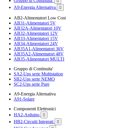
Gruppo di Continuita'

A9-Energia Alternativa

AB2-Alimentatori Low Cost
AB31-Alimentatori 5V
AB32A-Alimentatori 10V
AB32-Alimentatori 12V
AB33-Alimentatori 15V
AB34-Alimentatori 24V
AB35A1-Alimentatori 36V
AB35A2-Alimentatori 48V
AB35-Alimentatori MULTI
Gruppo di Continuita'
SA2-Ups serie Multistation
SB2-Ups serie NEMO
SC2-Ups serie Pure
A9-Energia Alternativa
A91-Solare
Componenti Elettronici
HA2-Arduino

HB2-Circuiti Integrati
