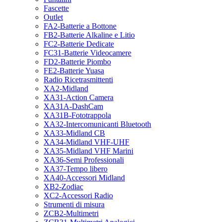
Fascette
Outlet
FA2-Batterie a Bottone
FB2-Batterie Alkaline e Litio
FC2-Batterie Dedicate
FC31-Batterie Videocamere
FD2-Batterie Piombo
FE2-Batterie Yuasa
Radio Ricetrasmittenti
XA2-Midland
XA31-Action Camera
XA31A-DashCam
XA31B-Fototrappola
XA32-Intercomunicanti Bluetooth
XA33-Midland CB
XA34-Midland VHF-UHF
XA35-Midland VHF Marini
XA36-Semi Professionali
XA37-Tempo libero
XA40-Accessori Midland
XB2-Zodiac
XC2-Accessori Radio
Strumenti di misura
ZCB2-Multimetri