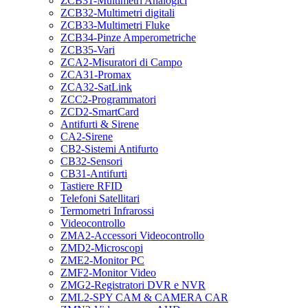
ZCB31-Multimetri Analogici
ZCB32-Multimetri digitali
ZCB33-Multimetri Fluke
ZCB34-Pinze Amperometriche
ZCB35-Vari
ZCA2-Misuratori di Campo
ZCA31-Promax
ZCA32-SatLink
ZCC2-Programmatori
ZCD2-SmartCard
Antifurti & Sirene
CA2-Sirene
CB2-Sistemi Antifurto
CB32-Sensori
CB31-Antifurti
Tastiere RFID
Telefoni Satellitari
Termometri Infrarossi
Videocontrollo
ZMA2-Accessori Videocontrollo
ZMD2-Microscopi
ZME2-Monitor PC
ZMF2-Monitor Video
ZMG2-Registratori DVR e NVR
ZML2-SPY CAM & CAMERA CAR