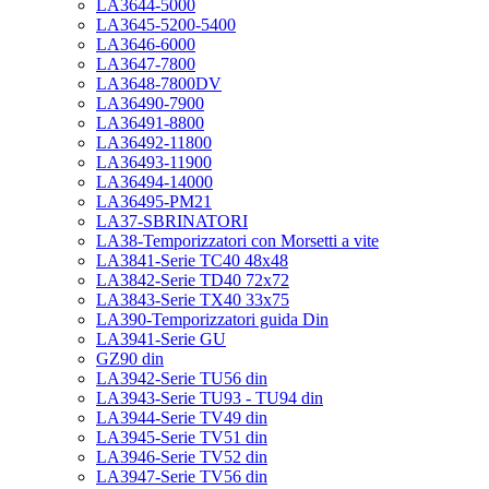
LA3644-5000
LA3645-5200-5400
LA3646-6000
LA3647-7800
LA3648-7800DV
LA36490-7900
LA36491-8800
LA36492-11800
LA36493-11900
LA36494-14000
LA36495-PM21
LA37-SBRINATORI
LA38-Temporizzatori con Morsetti a vite
LA3841-Serie TC40 48x48
LA3842-Serie TD40 72x72
LA3843-Serie TX40 33x75
LA390-Temporizzatori guida Din
LA3941-Serie GU
GZ90 din
LA3942-Serie TU56 din
LA3943-Serie TU93 - TU94 din
LA3944-Serie TV49 din
LA3945-Serie TV51 din
LA3946-Serie TV52 din
LA3947-Serie TV56 din