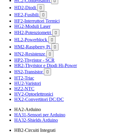
HC2-Condensatori

HD2-Diodi

HE2-Fusibili

HF2-Interruttori Termici
HG2-Moduli Laser
HH2-Potenziometri

HL2-Powerblock

HM2-Raspberry Pi

HN2-Resistenze

HP2-Thyristor - SCR
HR2-Thyristor e Diodi Hi-Power
HS2-Transistor

HT2-Triac
HU2-Varistori
HZ2-NTC
HV2-Optoelettronici
HX2-Convertitori DC/DC
HA2-Arduino
HA31-Sensori per Arduino
HA32-Shields Arduino
HB2-Circuiti Integrati