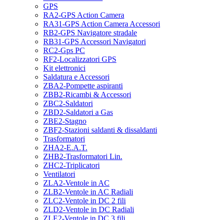
GPS
RA2-GPS Action Camera
RA31-GPS Action Camera Accessori
RB2-GPS Navigatore stradale
RB31-GPS Accessori Navigatori
RC2-Gps PC
RF2-Localizzatori GPS
Kit elettronici
Saldatura e Accessori
ZBA2-Pompette aspiranti
ZBB2-Ricambi & Accessori
ZBC2-Saldatori
ZBD2-Saldatori a Gas
ZBE2-Stagno
ZBF2-Stazioni saldanti & dissaldanti
Trasformatori
ZHA2-E.A.T.
ZHB2-Trasformatori Lin.
ZHC2-Triplicatori
Ventilatori
ZLA2-Ventole in AC
ZLB2-Ventole in AC Radiali
ZLC2-Ventole in DC 2 fili
ZLD2-Ventole in DC Radiali
ZLE2-Ventole in DC 3 fili