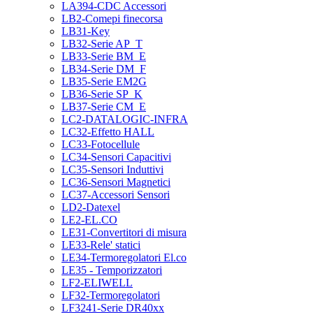
LA394-CDC Accessori
LB2-Comepi finecorsa
LB31-Key
LB32-Serie AP_T
LB33-Serie BM_E
LB34-Serie DM_F
LB35-Serie EM2G
LB36-Serie SP_K
LB37-Serie CM_E
LC2-DATALOGIC-INFRA
LC32-Effetto HALL
LC33-Fotocellule
LC34-Sensori Capacitivi
LC35-Sensori Induttivi
LC36-Sensori Magnetici
LC37-Accessori Sensori
LD2-Datexel
LE2-EL.CO
LE31-Convertitori di misura
LE33-Rele' statici
LE34-Termoregolatori El.co
LE35 - Temporizzatori
LF2-ELIWELL
LF32-Termoregolatori
LF3241-Serie DR40xx