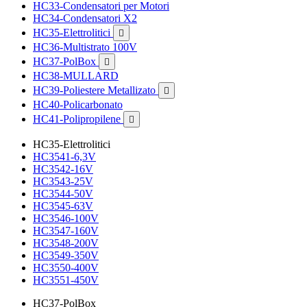
HC33-Condensatori per Motori
HC34-Condensatori X2
HC35-Elettrolitici

HC36-Multistrato 100V
HC37-PolBox

HC38-MULLARD
HC39-Poliestere Metallizato

HC40-Policarbonato
HC41-Polipropilene

HC35-Elettrolitici
HC3541-6,3V
HC3542-16V
HC3543-25V
HC3544-50V
HC3545-63V
HC3546-100V
HC3547-160V
HC3548-200V
HC3549-350V
HC3550-400V
HC3551-450V
HC37-PolBox