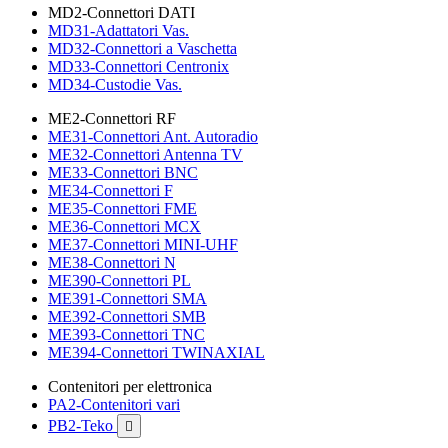
MD2-Connettori DATI
MD31-Adattatori Vas.
MD32-Connettori a Vaschetta
MD33-Connettori Centronix
MD34-Custodie Vas.
ME2-Connettori RF
ME31-Connettori Ant. Autoradio
ME32-Connettori Antenna TV
ME33-Connettori BNC
ME34-Connettori F
ME35-Connettori FME
ME36-Connettori MCX
ME37-Connettori MINI-UHF
ME38-Connettori N
ME390-Connettori PL
ME391-Connettori SMA
ME392-Connettori SMB
ME393-Connettori TNC
ME394-Connettori TWINAXIAL
Contenitori per elettronica
PA2-Contenitori vari
PB2-Teko
