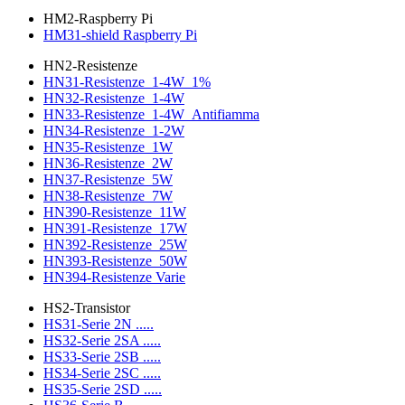
HM2-Raspberry Pi
HM31-shield Raspberry Pi
HN2-Resistenze
HN31-Resistenze_1-4W_1%
HN32-Resistenze_1-4W
HN33-Resistenze_1-4W_Antifiamma
HN34-Resistenze_1-2W
HN35-Resistenze_1W
HN36-Resistenze_2W
HN37-Resistenze_5W
HN38-Resistenze_7W
HN390-Resistenze_11W
HN391-Resistenze_17W
HN392-Resistenze_25W
HN393-Resistenze_50W
HN394-Resistenze Varie
HS2-Transistor
HS31-Serie 2N .....
HS32-Serie 2SA .....
HS33-Serie 2SB .....
HS34-Serie 2SC .....
HS35-Serie 2SD .....