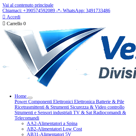
Vai al contenuto principale
Chiamaci: +390574592089 -*- WhatsApp: 3491733486

Accedi

Carrello
0
Home
Power
Componenti Elettronici
Elettronica
Batterie & Pile
Ricetrasmittenti & Strumenti
Sicurezza & Video controllo
Strumenti e Sensori industriali
TV & Sat
Radiocomandi &
Telecomandi
AA2-Alimentatori a Spina
AB2-Alimentatori Low Cost
AB31-Alimentatori 5V