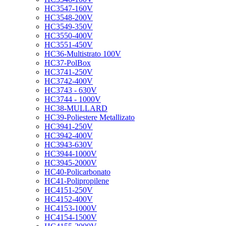
HC3547-160V
HC3548-200V
HC3549-350V
HC3550-400V
HC3551-450V
HC36-Multistrato 100V
HC37-PolBox
HC3741-250V
HC3742-400V
HC3743 - 630V
HC3744 - 1000V
HC38-MULLARD
HC39-Poliestere Metallizato
HC3941-250V
HC3942-400V
HC3943-630V
HC3944-1000V
HC3945-2000V
HC40-Policarbonato
HC41-Polipropilene
HC4151-250V
HC4152-400V
HC4153-1000V
HC4154-1500V