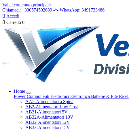
Vai al contenuto principale
Chiamaci: +390574592089 -*- WhatsApp: 3491733486

Accedi

Carrello
0
Home
Power
Componenti Elettronici
Elettronica
Batterie & Pile
Ricet
AA2-Alimentatori a Spina
AB2-Alimentatori Low Cost
AB31-Alimentatori 5V
AB32A-Alimentatori 10V
AB32-Alimentatori 12V
AB33-Alimentatori 15V