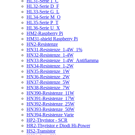
HL31-Serie 1_C
HL32-Serie D_F
HL33-Serie G_L
HL34-Serie M_O
HL35-Serie P_T
HL36-Serie U_X
HM2-Raspberry Pi
HM31-shield Raspberry Pi
HN2-Resistenze
HN31-Resistenze_1-4W_1%
HN32-Resistenze_1-4W
HN33-Resistenze_1-4W_Antifiamma
HN34-Resistenze_1-2W
HN35-Resistenze_1W
HN36-Resistenze_2W
HN37-Resistenze_5W
HN38-Resistenze_7W
HN390-Resistenze_11W
HN391-Resistenze_17W
HN392-Resistenze_25W
HN393-Resistenze_50W
HN394-Resistenze Varie
HP2-Thyristor - SCR
HR2-Thyristor e Diodi Hi-Power
HS2-Transistor