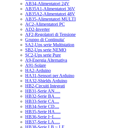
AB34-Alimentatori 24V
AB35A1-Alimentatori 36V
AB35A2-Alimentatori 48V
AB35-Alimentatori MULTI
AC2-Alimentatori PC
AD2-Inverter
AF2-Regolatori di Tensione
Gruppo di Continuita'
SA2-Ups serie Multistation
SB2-Ups serie NEMO
SC2-Ups serie Pure
A9-Energia Alternativa
A91-Solare
HA2-Arduino
HA31-Sensori per Arduino
HA32-Shields Arduino
HB2-Circuiti Integrati
HB31-Serie AN.....
HB32-Serie BA.....
HB33-Serie CA....
HB34-Serie CD....
HB35-Serie HA.....
HB36-Serie I~L.....
HB37-Serie LA.....
HB38-Serie LB ~ LF.....