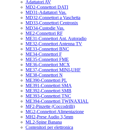
Adattatori AV
MD2-Connettori DATI
MD31-Adattatori Vas.
MD32-Connettori a Vaschetta
MD33-Connettori Centronix
MD34-Custodie Vas.
ME2-Connettori RF
ME31-Connettori Ant. Autoradio
ME32-Connettori Antenna TV
ME33-Connettori BNC
ME34-Connettori F
ME35-Connettori FME
ME36-Connettori MCX
ME37-Connettori MINI-UHF
ME38-Connettori N
ME390-Connettori PL
ME391-Connettori SMA
ME392-Connettori SMB
ME393-Connettori TNC
ME394-Connettori TWINAXIAL
MF2-Pinzette (Coccodrilli)
MG2-Connettori Alimentazione
MH2-Prese Audio 3,5mm
ML2-Spine Banana
Contenitori per elettronica