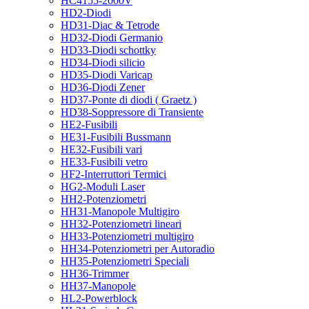
HC4155-2000V
HD2-Diodi
HD31-Diac & Tetrode
HD32-Diodi Germanio
HD33-Diodi schottky
HD34-Diodi silicio
HD35-Diodi Varicap
HD36-Diodi Zener
HD37-Ponte di diodi ( Graetz )
HD38-Soppressore di Transiente
HE2-Fusibili
HE31-Fusibili Bussmann
HE32-Fusibili vari
HE33-Fusibili vetro
HF2-Interruttori Termici
HG2-Moduli Laser
HH2-Potenziometri
HH31-Manopole Multigiro
HH32-Potenziometri lineari
HH33-Potenziometri multigiro
HH34-Potenziometri per Autoradio
HH35-Potenziometri Speciali
HH36-Trimmer
HH37-Manopole
HL2-Powerblock