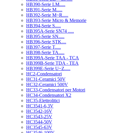
HB390-Serie LM.....
HB391-Serie M.....
HB392-Serie M~R.....
HB393-Serie Micro & Memorie
HB394-Serie S.....
HB395A-Serie SN74 .....
HB395-Serie SN.....
HB396-Serie STK....
HB397-Serie T.....
HB398-Serie TA.....
HB399A-Serie TAA - TCA
HB399B-Serie TDA - TEA
HB399E-Serie U~Z.....
HC2-Condensatori
HC31-Ceramici 50V
HC32-Ceramici 500V
HC33-Condensatori per Motori
HC34-Condensatori X2
HC35-Elettrolitici
HC3541-6,3V
HC3542-16V
HC3543-25V
HC3544-50V
HC3545-63V
HC3546-100V