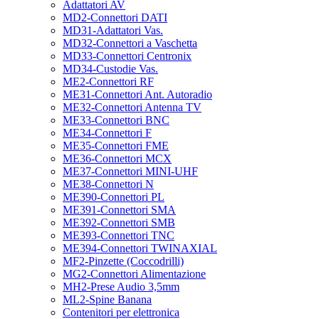
Adattatori AV
MD2-Connettori DATI
MD31-Adattatori Vas.
MD32-Connettori a Vaschetta
MD33-Connettori Centronix
MD34-Custodie Vas.
ME2-Connettori RF
ME31-Connettori Ant. Autoradio
ME32-Connettori Antenna TV
ME33-Connettori BNC
ME34-Connettori F
ME35-Connettori FME
ME36-Connettori MCX
ME37-Connettori MINI-UHF
ME38-Connettori N
ME390-Connettori PL
ME391-Connettori SMA
ME392-Connettori SMB
ME393-Connettori TNC
ME394-Connettori TWINAXIAL
MF2-Pinzette (Coccodrilli)
MG2-Connettori Alimentazione
MH2-Prese Audio 3,5mm
ML2-Spine Banana
Contenitori per elettronica