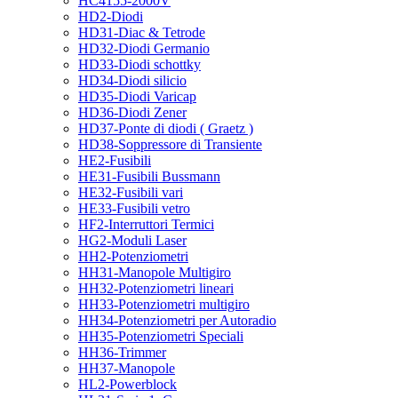
HC4155-2000V
HD2-Diodi
HD31-Diac & Tetrode
HD32-Diodi Germanio
HD33-Diodi schottky
HD34-Diodi silicio
HD35-Diodi Varicap
HD36-Diodi Zener
HD37-Ponte di diodi ( Graetz )
HD38-Soppressore di Transiente
HE2-Fusibili
HE31-Fusibili Bussmann
HE32-Fusibili vari
HE33-Fusibili vetro
HF2-Interruttori Termici
HG2-Moduli Laser
HH2-Potenziometri
HH31-Manopole Multigiro
HH32-Potenziometri lineari
HH33-Potenziometri multigiro
HH34-Potenziometri per Autoradio
HH35-Potenziometri Speciali
HH36-Trimmer
HH37-Manopole
HL2-Powerblock