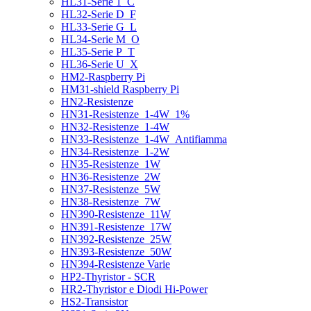
HL31-Serie 1_C
HL32-Serie D_F
HL33-Serie G_L
HL34-Serie M_O
HL35-Serie P_T
HL36-Serie U_X
HM2-Raspberry Pi
HM31-shield Raspberry Pi
HN2-Resistenze
HN31-Resistenze_1-4W_1%
HN32-Resistenze_1-4W
HN33-Resistenze_1-4W_Antifiamma
HN34-Resistenze_1-2W
HN35-Resistenze_1W
HN36-Resistenze_2W
HN37-Resistenze_5W
HN38-Resistenze_7W
HN390-Resistenze_11W
HN391-Resistenze_17W
HN392-Resistenze_25W
HN393-Resistenze_50W
HN394-Resistenze Varie
HP2-Thyristor - SCR
HR2-Thyristor e Diodi Hi-Power
HS2-Transistor