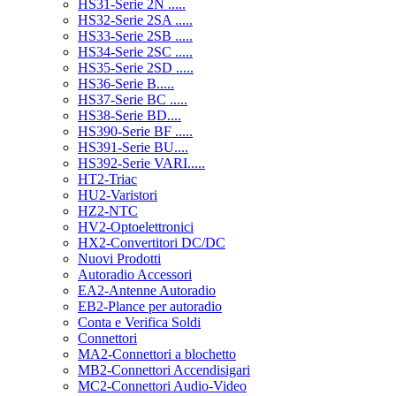
HS31-Serie 2N .....
HS32-Serie 2SA .....
HS33-Serie 2SB .....
HS34-Serie 2SC .....
HS35-Serie 2SD .....
HS36-Serie B.....
HS37-Serie BC .....
HS38-Serie BD....
HS390-Serie BF .....
HS391-Serie BU....
HS392-Serie VARI.....
HT2-Triac
HU2-Varistori
HZ2-NTC
HV2-Optoelettronici
HX2-Convertitori DC/DC
Nuovi Prodotti
Autoradio Accessori
EA2-Antenne Autoradio
EB2-Plance per autoradio
Conta e Verifica Soldi
Connettori
MA2-Connettori a blochetto
MB2-Connettori Accendisigari
MC2-Connettori Audio-Video