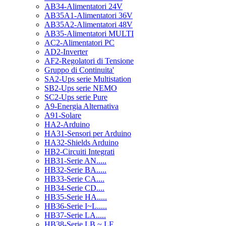
AB34-Alimentatori 24V
AB35A1-Alimentatori 36V
AB35A2-Alimentatori 48V
AB35-Alimentatori MULTI
AC2-Alimentatori PC
AD2-Inverter
AF2-Regolatori di Tensione
Gruppo di Continuita'
SA2-Ups serie Multistation
SB2-Ups serie NEMO
SC2-Ups serie Pure
A9-Energia Alternativa
A91-Solare
HA2-Arduino
HA31-Sensori per Arduino
HA32-Shields Arduino
HB2-Circuiti Integrati
HB31-Serie AN.....
HB32-Serie BA.....
HB33-Serie CA....
HB34-Serie CD....
HB35-Serie HA.....
HB36-Serie I~L.....
HB37-Serie LA.....
HB38-Serie LB ~ LF.....