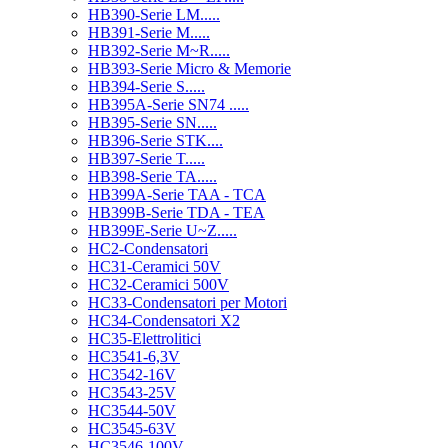
HB390-Serie LM.....
HB391-Serie M.....
HB392-Serie M~R.....
HB393-Serie Micro & Memorie
HB394-Serie S.....
HB395A-Serie SN74 .....
HB395-Serie SN.....
HB396-Serie STK....
HB397-Serie T.....
HB398-Serie TA.....
HB399A-Serie TAA - TCA
HB399B-Serie TDA - TEA
HB399E-Serie U~Z.....
HC2-Condensatori
HC31-Ceramici 50V
HC32-Ceramici 500V
HC33-Condensatori per Motori
HC34-Condensatori X2
HC35-Elettrolitici
HC3541-6,3V
HC3542-16V
HC3543-25V
HC3544-50V
HC3545-63V
HC3546-100V