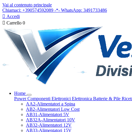
Vai al contenuto principale
Chiamaci: +390574592089 -*- WhatsApp: 3491733486

Accedi

Carrello
0
Home
Power
Componenti Elettronici
Elettronica
Batterie & Pile
Ricet
AA2-Alimentatori a Spina
AB2-Alimentatori Low Cost
AB31-Alimentatori 5V
AB32A-Alimentatori 10V
AB32-Alimentatori 12V
AB33-Alimentatori 15V