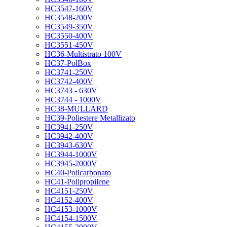
HC3547-160V
HC3548-200V
HC3549-350V
HC3550-400V
HC3551-450V
HC36-Multistrato 100V
HC37-PolBox
HC3741-250V
HC3742-400V
HC3743 - 630V
HC3744 - 1000V
HC38-MULLARD
HC39-Poliestere Metallizato
HC3941-250V
HC3942-400V
HC3943-630V
HC3944-1000V
HC3945-2000V
HC40-Policarbonato
HC41-Polipropilene
HC4151-250V
HC4152-400V
HC4153-1000V
HC4154-1500V