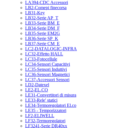
LA394-CDC Accessori
LB2-Comepi finecorsa
LB31-Key
LB32-Serie AP_T
LB33-Serie BM_E
LB34-Serie DM_F
LB35-Serie EM2G
LB36-Serie SP_K
LB37-Serie CM_E
LC2-DATALOGIC-INFRA
LC32-Effetto HALL
LC33-Fotocellule
LC34-Sensori Capacitivi
LC35-Sensori Induttivi
LC36-Sensori Magnetici
LC37-Accessori Sensori
LD2-Datexel
LE2-EL.CO
LE31-Convertitori di misura
LE33-Rele' statici
LE34-Termoregolatori El.co
LE35 - Temporizzatori
LF2-ELIWELL
LF32-Termoregolatori
LF3241-Serie DR40xx