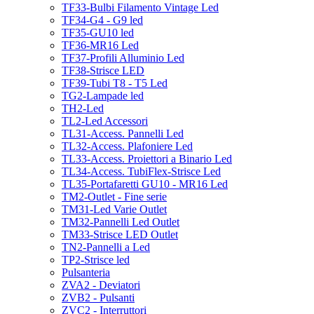
TF33-Bulbi Filamento Vintage Led
TF34-G4 - G9 led
TF35-GU10 led
TF36-MR16 Led
TF37-Profili Alluminio Led
TF38-Strisce LED
TF39-Tubi T8 - T5 Led
TG2-Lampade led
TH2-Led
TL2-Led Accessori
TL31-Access. Pannelli Led
TL32-Access. Plafoniere Led
TL33-Access. Proiettori a Binario Led
TL34-Access. TubiFlex-Strisce Led
TL35-Portafaretti GU10 - MR16 Led
TM2-Outlet - Fine serie
TM31-Led Varie Outlet
TM32-Pannelli Led Outlet
TM33-Strisce LED Outlet
TN2-Pannelli a Led
TP2-Strisce led
Pulsanteria
ZVA2 - Deviatori
ZVB2 - Pulsanti
ZVC2 - Interruttori