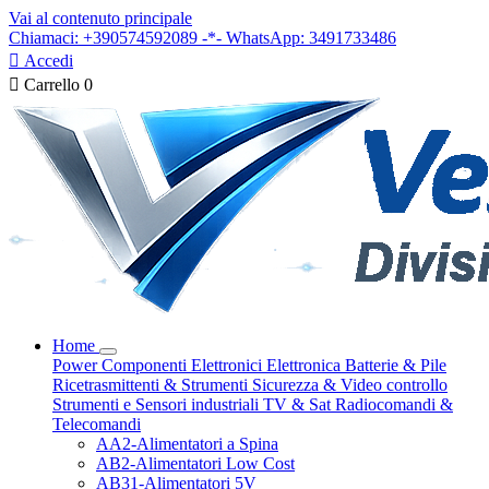
Vai al contenuto principale
Chiamaci: +390574592089 -*- WhatsApp: 3491733486

Accedi

Carrello
0
Home
Power
Componenti Elettronici
Elettronica
Batterie & Pile
Ricetrasmittenti & Strumenti
Sicurezza & Video controllo
Strumenti e Sensori industriali
TV & Sat
Radiocomandi &
Telecomandi
AA2-Alimentatori a Spina
AB2-Alimentatori Low Cost
AB31-Alimentatori 5V