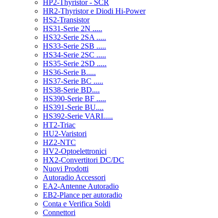
HP2-Thyristor - SCR
HR2-Thyristor e Diodi Hi-Power
HS2-Transistor
HS31-Serie 2N .....
HS32-Serie 2SA .....
HS33-Serie 2SB .....
HS34-Serie 2SC .....
HS35-Serie 2SD .....
HS36-Serie B.....
HS37-Serie BC .....
HS38-Serie BD....
HS390-Serie BF .....
HS391-Serie BU....
HS392-Serie VARI.....
HT2-Triac
HU2-Varistori
HZ2-NTC
HV2-Optoelettronici
HX2-Convertitori DC/DC
Nuovi Prodotti
Autoradio Accessori
EA2-Antenne Autoradio
EB2-Plance per autoradio
Conta e Verifica Soldi
Connettori