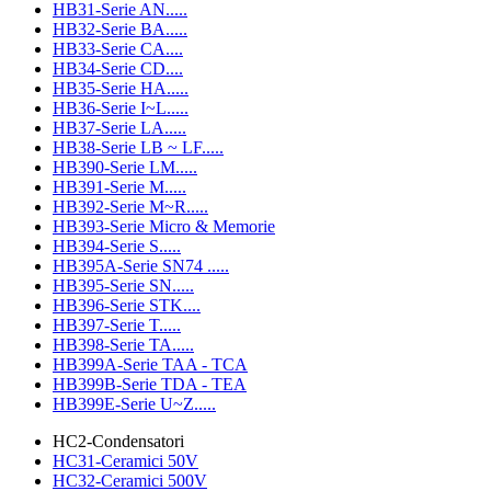
HB31-Serie AN.....
HB32-Serie BA.....
HB33-Serie CA....
HB34-Serie CD....
HB35-Serie HA.....
HB36-Serie I~L.....
HB37-Serie LA.....
HB38-Serie LB ~ LF.....
HB390-Serie LM.....
HB391-Serie M.....
HB392-Serie M~R.....
HB393-Serie Micro & Memorie
HB394-Serie S.....
HB395A-Serie SN74 .....
HB395-Serie SN.....
HB396-Serie STK....
HB397-Serie T.....
HB398-Serie TA.....
HB399A-Serie TAA - TCA
HB399B-Serie TDA - TEA
HB399E-Serie U~Z.....
HC2-Condensatori
HC31-Ceramici 50V
HC32-Ceramici 500V