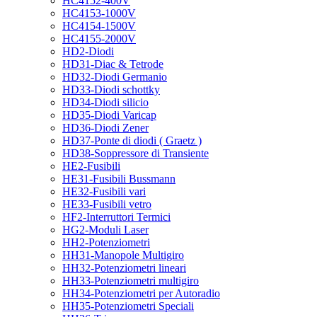
HC4152-400V
HC4153-1000V
HC4154-1500V
HC4155-2000V
HD2-Diodi
HD31-Diac & Tetrode
HD32-Diodi Germanio
HD33-Diodi schottky
HD34-Diodi silicio
HD35-Diodi Varicap
HD36-Diodi Zener
HD37-Ponte di diodi ( Graetz )
HD38-Soppressore di Transiente
HE2-Fusibili
HE31-Fusibili Bussmann
HE32-Fusibili vari
HE33-Fusibili vetro
HF2-Interruttori Termici
HG2-Moduli Laser
HH2-Potenziometri
HH31-Manopole Multigiro
HH32-Potenziometri lineari
HH33-Potenziometri multigiro
HH34-Potenziometri per Autoradio
HH35-Potenziometri Speciali