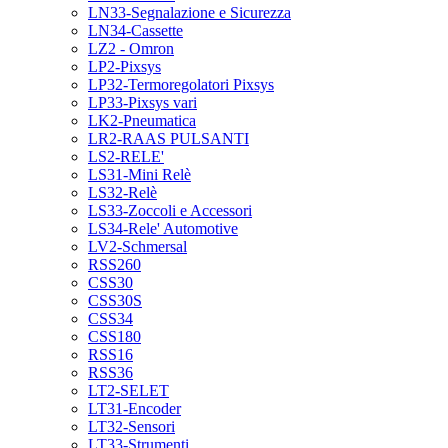
LN33-Segnalazione e Sicurezza
LN34-Cassette
LZ2 - Omron
LP2-Pixsys
LP32-Termoregolatori Pixsys
LP33-Pixsys vari
LK2-Pneumatica
LR2-RAAS PULSANTI
LS2-RELE'
LS31-Mini Relè
LS32-Relè
LS33-Zoccoli e Accessori
LS34-Rele' Automotive
LV2-Schmersal
RSS260
CSS30
CSS30S
CSS34
CSS180
RSS16
RSS36
LT2-SELET
LT31-Encoder
LT32-Sensori
LT33-Strumenti