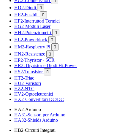
HC2-Condensatori

HD2-Diodi

HE2-Fusibili

HF2-Interruttori Termici
HG2-Moduli Laser
HH2-Potenziometri

HL2-Powerblock

HM2-Raspberry Pi

HN2-Resistenze

HP2-Thyristor - SCR
HR2-Thyristor e Diodi Hi-Power
HS2-Transistor

HT2-Triac
HU2-Varistori
HZ2-NTC
HV2-Optoelettronici
HX2-Convertitori DC/DC
HA2-Arduino
HA31-Sensori per Arduino
HA32-Shields Arduino
HB2-Circuiti Integrati