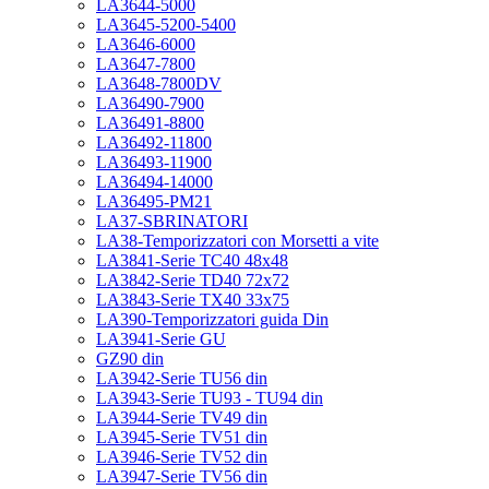
LA3644-5000
LA3645-5200-5400
LA3646-6000
LA3647-7800
LA3648-7800DV
LA36490-7900
LA36491-8800
LA36492-11800
LA36493-11900
LA36494-14000
LA36495-PM21
LA37-SBRINATORI
LA38-Temporizzatori con Morsetti a vite
LA3841-Serie TC40 48x48
LA3842-Serie TD40 72x72
LA3843-Serie TX40 33x75
LA390-Temporizzatori guida Din
LA3941-Serie GU
GZ90 din
LA3942-Serie TU56 din
LA3943-Serie TU93 - TU94 din
LA3944-Serie TV49 din
LA3945-Serie TV51 din
LA3946-Serie TV52 din
LA3947-Serie TV56 din