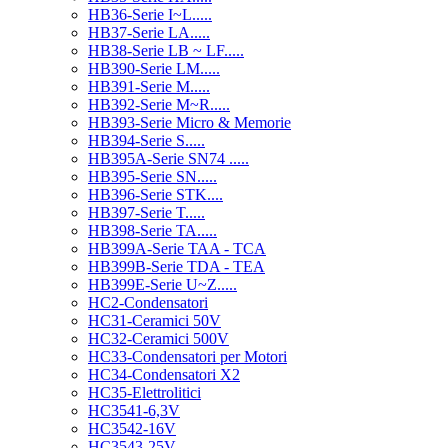
HB36-Serie I~L.....
HB37-Serie LA.....
HB38-Serie LB ~ LF.....
HB390-Serie LM.....
HB391-Serie M.....
HB392-Serie M~R.....
HB393-Serie Micro & Memorie
HB394-Serie S.....
HB395A-Serie SN74 .....
HB395-Serie SN.....
HB396-Serie STK....
HB397-Serie T.....
HB398-Serie TA.....
HB399A-Serie TAA - TCA
HB399B-Serie TDA - TEA
HB399E-Serie U~Z.....
HC2-Condensatori
HC31-Ceramici 50V
HC32-Ceramici 500V
HC33-Condensatori per Motori
HC34-Condensatori X2
HC35-Elettrolitici
HC3541-6,3V
HC3542-16V
HC3543-25V