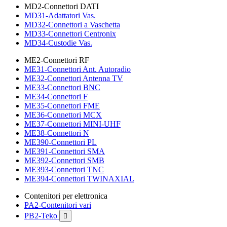
MD2-Connettori DATI
MD31-Adattatori Vas.
MD32-Connettori a Vaschetta
MD33-Connettori Centronix
MD34-Custodie Vas.
ME2-Connettori RF
ME31-Connettori Ant. Autoradio
ME32-Connettori Antenna TV
ME33-Connettori BNC
ME34-Connettori F
ME35-Connettori FME
ME36-Connettori MCX
ME37-Connettori MINI-UHF
ME38-Connettori N
ME390-Connettori PL
ME391-Connettori SMA
ME392-Connettori SMB
ME393-Connettori TNC
ME394-Connettori TWINAXIAL
Contenitori per elettronica
PA2-Contenitori vari
PB2-Teko
