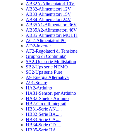
AB32A-Alimentatori 10V
AB32-Alimentatori 12V
AB33-Alimentatori 15V
AB34-Alimentatori 24V
AB35A1-Alimentatori 36V
AB35A2-Alimentatori 48V
AB35-Alimentatori MULTI
AC2-Alimentatori PC
AD2-Inverter
AF2-Regolatori di Tensione
Gruppo di Continuita'
SA2-Ups serie Multistation
SB2-Ups serie NEMO
SC2-Ups serie Pure
A9-Energia Alternativa
A91-Solare
HA2-Arduino
HA31-Sensori per Arduino
HA32-Shields Arduino
HB2-Circuiti Integrati
HB31-Serie AN.....
HB32-Serie BA.....
HB33-Serie CA....
HB34-Serie CD....
HB35-Serie HA.....