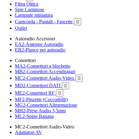
Fibra Ottica
Spie Luminose
Lampade miniatura
Capicorda - Puntali - Fascette

Outlet
Autoradio Accessori
EA2-Antenne Autoradio
EB2-Plance per autoradio
Connettori
MA2-Connettori a blochetto
MB2-Connettori Accendisigari
MC2-Connettori Audio-Video

MD2-Connettori DATI

ME2-Connettori RF

MF2-Pinzette (Coccodrilli)
MG2-Connettori Alimentazione
MH2-Prese Audio 3,5mm
ML2-Spine Banana
MC2-Connettori Audio-Video
Adattatori AV