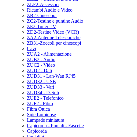
ZLF2-Accessori
Ricambi Audio e Video
ZB2-Cinescopi
ZC2-Testine e puntine Audio
ZE2-Tuner TV
ZD2-Testine Video (VCR)
ZA2-Antenne Telescopiche
ZB31-Zoccoli per cinescopi
Cavi
ZUA2 - Alimentazione
ZUB2 - Audio
ZUC2 - Video
ZUD2 - Dati
ZUD31 - Lan-Wan RJ45
ZUD32 - USB
ZUD33 - Vari
ZUD34 - D-Sub
ZUE2 - Telefonico
ZUF2 - Fibra
Fibra Ottica
Spie Luminose
Lampade miniatura
Capicorda - Puntali - Fascette
Capicorda
Puntalini