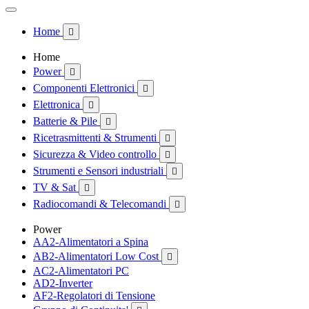
Home

Home
Power

Componenti Elettronici

Elettronica

Batterie & Pile

Ricetrasmittenti & Strumenti

Sicurezza & Video controllo

Strumenti e Sensori industriali

TV & Sat

Radiocomandi & Telecomandi

Power
AA2-Alimentatori a Spina
AB2-Alimentatori Low Cost

AC2-Alimentatori PC
AD2-Inverter
AF2-Regolatori di Tensione