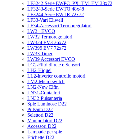
LF3242-Serie EWPC_PX_TM_EM 38x72
LF3243-Serie EWTQ 48x48
LF3244-Serie EWTR 72x72
LF33-Vari Eliwell
LF34-Accessori Termoregolatori
LW2 - EVCO
LW32 Termoregolatori
LW324 EV3 36x72
LW395 EV7 72x72
LW33 Timer
LW39 Accessori EVCO
LG2-Filtri di rete e Sensori
LH2-Hiquel
LL2-Inverter controllo motori
LM2-Micro switch
LN2-New Elfin
LN31-Contattori
LN32-Pulsanteria
Spie Luminose D22
Pulsanti D22
Selettori D22
Manipolatori D22
Accessori D22
Lampade per spie
Etichette D22