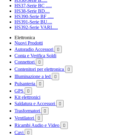
HS36-Serie B.....
HS37-Serie BC .....
HS38-Serie BD....
HS390-Serie BF .....
HS391-Serie BU....
HS392-Serie VARI.....
Elettronica
Nuovi Prodotti
Autoradio Accessori

Conta e Verifica Soldi
Connettori

Contenitori per elettronica

Illuminazione a led

Pulsanteria

GPS

Kit elettronici
Saldatura e Accessori

Trasformatori

Ventilatori

Ricambi Audio e Video

Cavi
