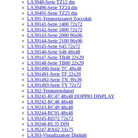
LA3948-Serie TZ12 din
LA39490-Serie TZ24 din
LA39491-Serie TZ25 din
LA391-Temporizzatori Zoccolati
LA39141-Serie 1400 72x72
LA39142-Serie 1800 72x72
LA39143-Serie 2000 96x96
LA39144-Serie 2100 96x96
LA39145-Serie S45 72x72
LA39146-Serie S48 48x48
LA39147-Serie TB48 22x29
LA39148-Serie TB80 22x29
LA391490-Serie TC 48x48
LA391491-Serie TF 22x29
LA391492-Serie TN 39x39
LA391493-Serie TY 72x72
LA392-Termoregolatori
LA39241-RC47 48x48 DOPPIO DISPLAY
LA39242-RC48 48x48
LA39243-RC49 48x48
LA39244-RC91 48x48
LA39245-RD72 72x72
LA39246-RL35 DIN
LA39247-RX02 33x75
LA393-Visualizzatore Digitale