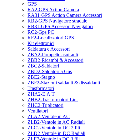
GPS
RA2-GPS Action Camera
RA31-GPS Action Camera Accessori
RB2-GPS Navigatore stradale
RB31-GPS Accessori Navigatori
RC2-Gps PC
RF2-Localizzatori GPS
Kit elettronici
Saldatura e Accessori
ZBA2-Pompette aspiranti
ZBB2-Ricambi & Accessori
ZBC2-Saldatori
ZBD2-Saldatori a Gas
ZBE2-Stagno
ZBF2-Stazioni saldanti & dissaldanti
Trasformatori
ZHA2-E.A.T.
ZHB2-Trasformatori Lin.
ZHC2-Triplicatori
Ventilatori
ZLA2-Ventole in AC
ZLB2-Ventole in AC Radiali
ZLC2-Ventole in DC 2 fili
ZLD2-Ventole in DC Radiali
ZLE2-Ventole in DC 3 fili