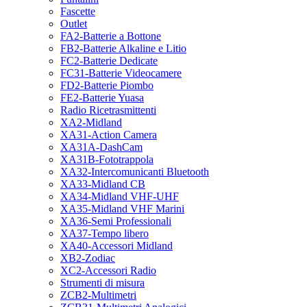
Fascette
Outlet
FA2-Batterie a Bottone
FB2-Batterie Alkaline e Litio
FC2-Batterie Dedicate
FC31-Batterie Videocamere
FD2-Batterie Piombo
FE2-Batterie Yuasa
Radio Ricetrasmittenti
XA2-Midland
XA31-Action Camera
XA31A-DashCam
XA31B-Fototrappola
XA32-Intercomunicanti Bluetooth
XA33-Midland CB
XA34-Midland VHF-UHF
XA35-Midland VHF Marini
XA36-Semi Professionali
XA37-Tempo libero
XA40-Accessori Midland
XB2-Zodiac
XC2-Accessori Radio
Strumenti di misura
ZCB2-Multimetri