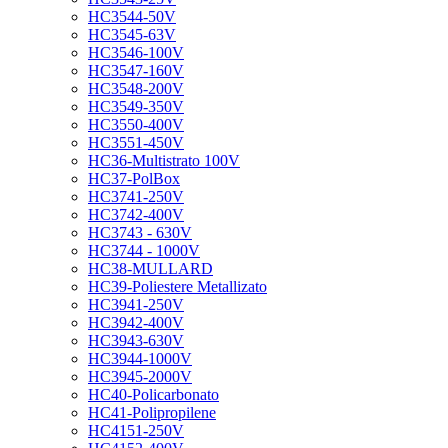
HC3544-50V
HC3545-63V
HC3546-100V
HC3547-160V
HC3548-200V
HC3549-350V
HC3550-400V
HC3551-450V
HC36-Multistrato 100V
HC37-PolBox
HC3741-250V
HC3742-400V
HC3743 - 630V
HC3744 - 1000V
HC38-MULLARD
HC39-Poliestere Metallizato
HC3941-250V
HC3942-400V
HC3943-630V
HC3944-1000V
HC3945-2000V
HC40-Policarbonato
HC41-Polipropilene
HC4151-250V