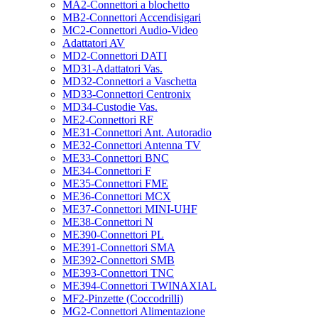
MA2-Connettori a blochetto
MB2-Connettori Accendisigari
MC2-Connettori Audio-Video
Adattatori AV
MD2-Connettori DATI
MD31-Adattatori Vas.
MD32-Connettori a Vaschetta
MD33-Connettori Centronix
MD34-Custodie Vas.
ME2-Connettori RF
ME31-Connettori Ant. Autoradio
ME32-Connettori Antenna TV
ME33-Connettori BNC
ME34-Connettori F
ME35-Connettori FME
ME36-Connettori MCX
ME37-Connettori MINI-UHF
ME38-Connettori N
ME390-Connettori PL
ME391-Connettori SMA
ME392-Connettori SMB
ME393-Connettori TNC
ME394-Connettori TWINAXIAL
MF2-Pinzette (Coccodrilli)
MG2-Connettori Alimentazione