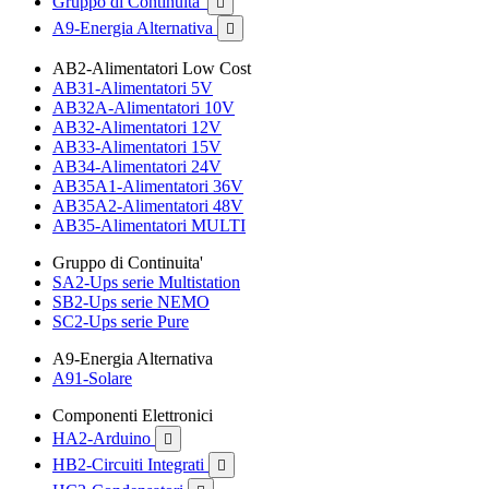
Gruppo di Continuita'

A9-Energia Alternativa

AB2-Alimentatori Low Cost
AB31-Alimentatori 5V
AB32A-Alimentatori 10V
AB32-Alimentatori 12V
AB33-Alimentatori 15V
AB34-Alimentatori 24V
AB35A1-Alimentatori 36V
AB35A2-Alimentatori 48V
AB35-Alimentatori MULTI
Gruppo di Continuita'
SA2-Ups serie Multistation
SB2-Ups serie NEMO
SC2-Ups serie Pure
A9-Energia Alternativa
A91-Solare
Componenti Elettronici
HA2-Arduino

HB2-Circuiti Integrati
