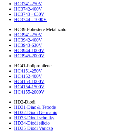
HC3741-250V
HC3742-400V
HC3743 - 630V
HC3744 - 1000V
HC39-Poliestere Metallizato
HC3941-250V
HC3942-400V
HC3943-630V
HC3944-1000V
HC3945-2000V
HC41-Polipropilene
HC4151-250V
HC4152-400V
HC4153-1000V
HC4154-1500V
HC4155-2000V
HD2-Diodi
HD31-Diac & Tetrode
HD32-Diodi Germanio
HD33-Diodi schottky
HD34-Diodi silicio
HD35-Diodi Varicap