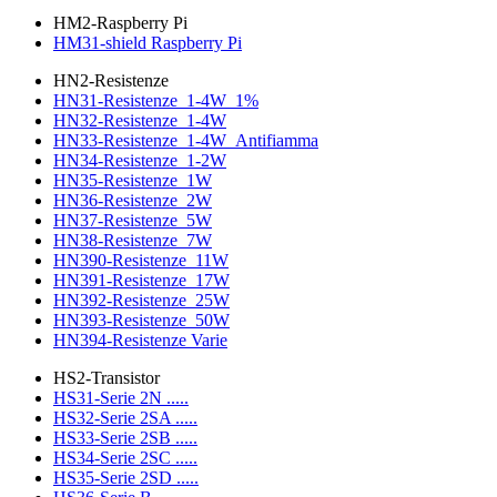
HM2-Raspberry Pi
HM31-shield Raspberry Pi
HN2-Resistenze
HN31-Resistenze_1-4W_1%
HN32-Resistenze_1-4W
HN33-Resistenze_1-4W_Antifiamma
HN34-Resistenze_1-2W
HN35-Resistenze_1W
HN36-Resistenze_2W
HN37-Resistenze_5W
HN38-Resistenze_7W
HN390-Resistenze_11W
HN391-Resistenze_17W
HN392-Resistenze_25W
HN393-Resistenze_50W
HN394-Resistenze Varie
HS2-Transistor
HS31-Serie 2N .....
HS32-Serie 2SA .....
HS33-Serie 2SB .....
HS34-Serie 2SC .....
HS35-Serie 2SD .....