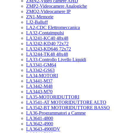
ZMN2-Video camere AHD
ZMP2-Videocamere Analogiche
ZMQ2-Videocamere IP
ZN1-Memorie
LJ2-Balluff
LA2-CDC Elettromeccanica
LA32-Contaimpulsi
LA3241-KC40 48x48
LA3242-KD40 72x72
LA3243-KD646 72x72
LA3244-TK48 48x48
LA33-Controllo Livello Liquidi
LA3341-GM64
LA3342-GS63
LA34-MOTORI
LA3441-M37
LA3442-M48
LA3443-M70
LA35-MOTORIDUTTORI
LA3541-AT MOTORIDUTTORE ALTO
LA3542-BT MOTORIDUTTORE BASSO
LA36-Programmatori a Camme
LA3641-4800
LA3642-4900
LA3643-4900DV