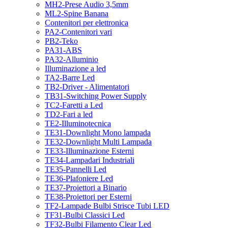
MH2-Prese Audio 3,5mm
ML2-Spine Banana
Contenitori per elettronica
PA2-Contenitori vari
PB2-Teko
PA31-ABS
PA32-Alluminio
Illuminazione a led
TA2-Barre Led
TB2-Driver - Alimentatori
TB31-Switching Power Supply
TC2-Faretti a Led
TD2-Fari a led
TE2-Illuminotecnica
TE31-Downlight Mono lampada
TE32-Downlight Multi Lampada
TE33-Illuminazione Esterni
TE34-Lampadari Industriali
TE35-Pannelli Led
TE36-Plafoniere Led
TE37-Proiettori a Binario
TE38-Proiettori per Esterni
TF2-Lampade Bulbi Strisce Tubi LED
TF31-Bulbi Classici Led
TF32-Bulbi Filamento Clear Led