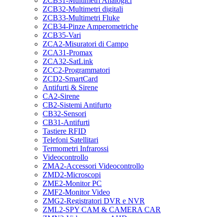
ZCB31-Multimetri Analogici
ZCB32-Multimetri digitali
ZCB33-Multimetri Fluke
ZCB34-Pinze Amperometriche
ZCB35-Vari
ZCA2-Misuratori di Campo
ZCA31-Promax
ZCA32-SatLink
ZCC2-Programmatori
ZCD2-SmartCard
Antifurti & Sirene
CA2-Sirene
CB2-Sistemi Antifurto
CB32-Sensori
CB31-Antifurti
Tastiere RFID
Telefoni Satellitari
Termometri Infrarossi
Videocontrollo
ZMA2-Accessori Videocontrollo
ZMD2-Microscopi
ZME2-Monitor PC
ZMF2-Monitor Video
ZMG2-Registratori DVR e NVR
ZML2-SPY CAM & CAMERA CAR