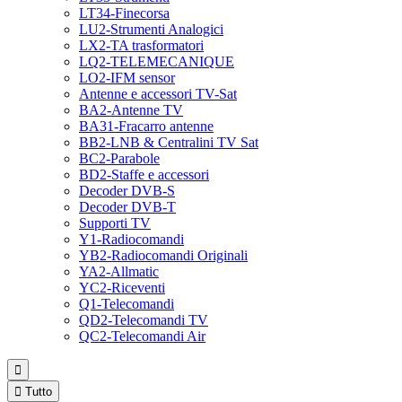
LT34-Finecorsa
LU2-Strumenti Analogici
LX2-TA trasformatori
LQ2-TELEMECANIQUE
LO2-IFM sensor
Antenne e accessori TV-Sat
BA2-Antenne TV
BA31-Fracarro antenne
BB2-LNB & Centralini TV Sat
BC2-Parabole
BD2-Staffe e accessori
Decoder DVB-S
Decoder DVB-T
Supporti TV
Y1-Radiocomandi
YB2-Radiocomandi Originali
YA2-Allmatic
YC2-Riceventi
Q1-Telecomandi
QD2-Telecomandi TV
QC2-Telecomandi Air


Tutto