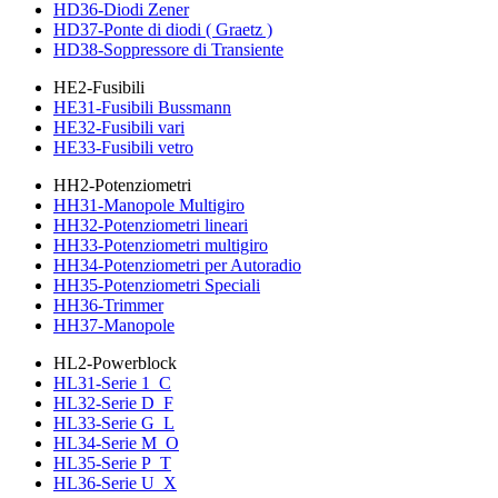
HD36-Diodi Zener
HD37-Ponte di diodi ( Graetz )
HD38-Soppressore di Transiente
HE2-Fusibili
HE31-Fusibili Bussmann
HE32-Fusibili vari
HE33-Fusibili vetro
HH2-Potenziometri
HH31-Manopole Multigiro
HH32-Potenziometri lineari
HH33-Potenziometri multigiro
HH34-Potenziometri per Autoradio
HH35-Potenziometri Speciali
HH36-Trimmer
HH37-Manopole
HL2-Powerblock
HL31-Serie 1_C
HL32-Serie D_F
HL33-Serie G_L
HL34-Serie M_O
HL35-Serie P_T
HL36-Serie U_X