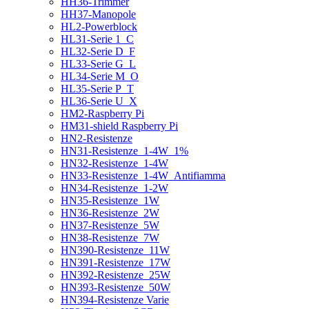
HH36-Trimmer
HH37-Manopole
HL2-Powerblock
HL31-Serie 1_C
HL32-Serie D_F
HL33-Serie G_L
HL34-Serie M_O
HL35-Serie P_T
HL36-Serie U_X
HM2-Raspberry Pi
HM31-shield Raspberry Pi
HN2-Resistenze
HN31-Resistenze_1-4W_1%
HN32-Resistenze_1-4W
HN33-Resistenze_1-4W_Antifiamma
HN34-Resistenze_1-2W
HN35-Resistenze_1W
HN36-Resistenze_2W
HN37-Resistenze_5W
HN38-Resistenze_7W
HN390-Resistenze_11W
HN391-Resistenze_17W
HN392-Resistenze_25W
HN393-Resistenze_50W
HN394-Resistenze Varie