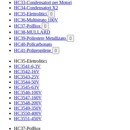
HC33-Condensatori per Motori
HC34-Condensatori X2
HC35-Elettrolitici

HC36-Multistrato 100V
HC37-PolBox

HC38-MULLARD
HC39-Poliestere Metallizato

HC40-Policarbonato
HC41-Polipropilene

HC35-Elettrolitici
HC3541-6,3V
HC3542-16V
HC3543-25V
HC3544-50V
HC3545-63V
HC3546-100V
HC3547-160V
HC3548-200V
HC3549-350V
HC3550-400V
HC3551-450V
HC37-PolBox