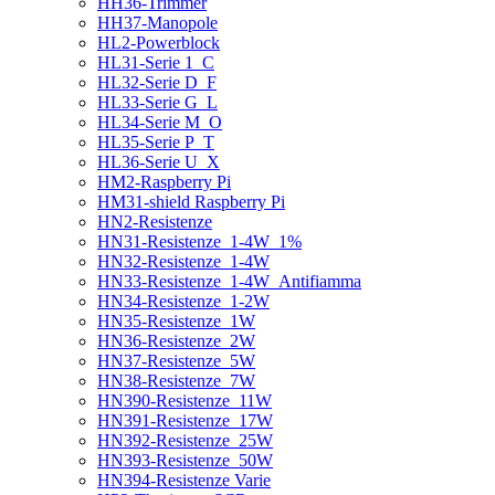
HH36-Trimmer
HH37-Manopole
HL2-Powerblock
HL31-Serie 1_C
HL32-Serie D_F
HL33-Serie G_L
HL34-Serie M_O
HL35-Serie P_T
HL36-Serie U_X
HM2-Raspberry Pi
HM31-shield Raspberry Pi
HN2-Resistenze
HN31-Resistenze_1-4W_1%
HN32-Resistenze_1-4W
HN33-Resistenze_1-4W_Antifiamma
HN34-Resistenze_1-2W
HN35-Resistenze_1W
HN36-Resistenze_2W
HN37-Resistenze_5W
HN38-Resistenze_7W
HN390-Resistenze_11W
HN391-Resistenze_17W
HN392-Resistenze_25W
HN393-Resistenze_50W
HN394-Resistenze Varie