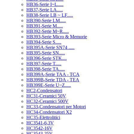
HB36-Serie I~L.....
HB37-Serie LA.....
HB38-Serie LB ~ LF.....
HB390-Serie LM.....
HB391-Serie M.....
HB392-Serie M~R.....
HB393-Serie Micro & Memorie
HB394-Serie S.....
HB395A-Serie SN74 .....
HB395-Serie SN.....
HB396-Serie STK....
HB397-Serie T.....
HB398-Serie TA.....
HB399A-Serie TAA - TCA
HB399B-Serie TDA - TEA
HB399E-Serie U~Z.....
HC2-Condensatori
HC31-Ceramici 50V
HC32-Ceramici 500V
HC33-Condensatori per Motori
HC34-Condensatori X2
HC35-Elettrolitici
HC3541-6,3V
HC3542-16V
HC3543-25V