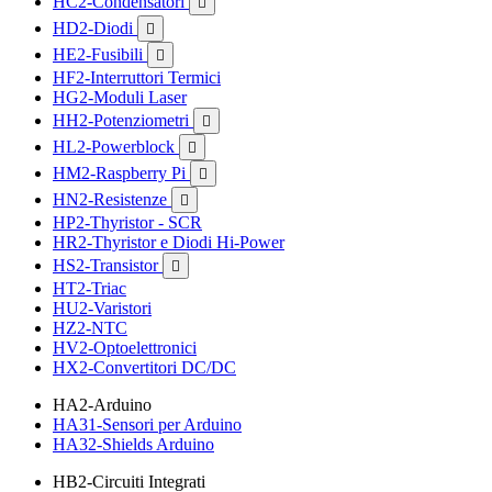
HC2-Condensatori

HD2-Diodi

HE2-Fusibili

HF2-Interruttori Termici
HG2-Moduli Laser
HH2-Potenziometri

HL2-Powerblock

HM2-Raspberry Pi

HN2-Resistenze

HP2-Thyristor - SCR
HR2-Thyristor e Diodi Hi-Power
HS2-Transistor

HT2-Triac
HU2-Varistori
HZ2-NTC
HV2-Optoelettronici
HX2-Convertitori DC/DC
HA2-Arduino
HA31-Sensori per Arduino
HA32-Shields Arduino
HB2-Circuiti Integrati