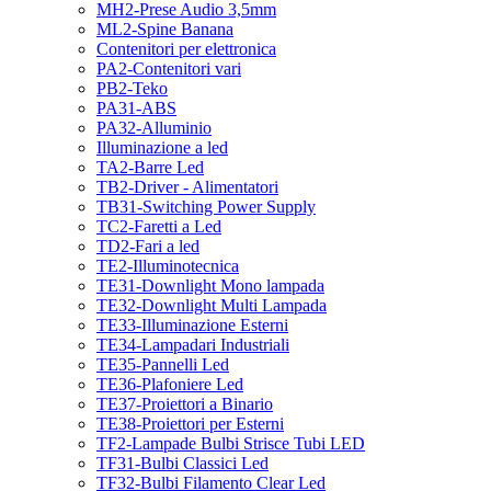
MH2-Prese Audio 3,5mm
ML2-Spine Banana
Contenitori per elettronica
PA2-Contenitori vari
PB2-Teko
PA31-ABS
PA32-Alluminio
Illuminazione a led
TA2-Barre Led
TB2-Driver - Alimentatori
TB31-Switching Power Supply
TC2-Faretti a Led
TD2-Fari a led
TE2-Illuminotecnica
TE31-Downlight Mono lampada
TE32-Downlight Multi Lampada
TE33-Illuminazione Esterni
TE34-Lampadari Industriali
TE35-Pannelli Led
TE36-Plafoniere Led
TE37-Proiettori a Binario
TE38-Proiettori per Esterni
TF2-Lampade Bulbi Strisce Tubi LED
TF31-Bulbi Classici Led
TF32-Bulbi Filamento Clear Led