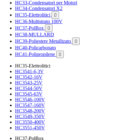
HC33-Condensatori per Motori
HC34-Condensatori X2
HC35-Elettrolitici

HC36-Multistrato 100V
HC37-PolBox

HC38-MULLARD
HC39-Poliestere Metallizato

HC40-Policarbonato
HC41-Polipropilene

HC35-Elettrolitici
HC3541-6,3V
HC3542-16V
HC3543-25V
HC3544-50V
HC3545-63V
HC3546-100V
HC3547-160V
HC3548-200V
HC3549-350V
HC3550-400V
HC3551-450V
HC37-PolBox