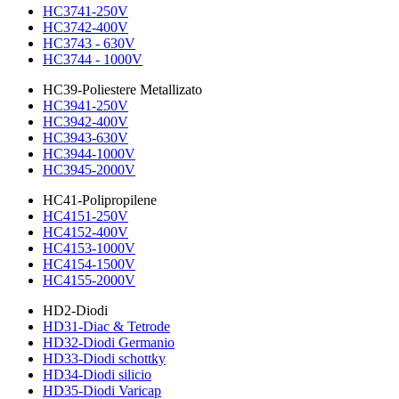
HC3741-250V
HC3742-400V
HC3743 - 630V
HC3744 - 1000V
HC39-Poliestere Metallizato
HC3941-250V
HC3942-400V
HC3943-630V
HC3944-1000V
HC3945-2000V
HC41-Polipropilene
HC4151-250V
HC4152-400V
HC4153-1000V
HC4154-1500V
HC4155-2000V
HD2-Diodi
HD31-Diac & Tetrode
HD32-Diodi Germanio
HD33-Diodi schottky
HD34-Diodi silicio
HD35-Diodi Varicap