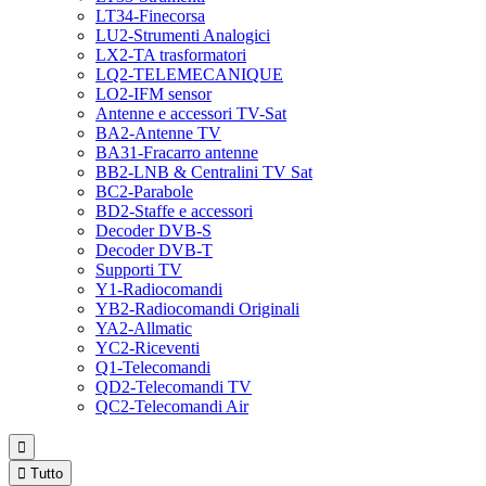
LT34-Finecorsa
LU2-Strumenti Analogici
LX2-TA trasformatori
LQ2-TELEMECANIQUE
LO2-IFM sensor
Antenne e accessori TV-Sat
BA2-Antenne TV
BA31-Fracarro antenne
BB2-LNB & Centralini TV Sat
BC2-Parabole
BD2-Staffe e accessori
Decoder DVB-S
Decoder DVB-T
Supporti TV
Y1-Radiocomandi
YB2-Radiocomandi Originali
YA2-Allmatic
YC2-Riceventi
Q1-Telecomandi
QD2-Telecomandi TV
QC2-Telecomandi Air


Tutto