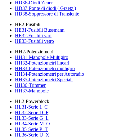
HD36-Diodi Zener
HD37-Ponte di diodi ( Graetz )
HD38-Soppressore di Transiente
HE2-Fusibili
HE31-Fusibili Bussmann
HE32-Fusibili vari
HE33-Fusibili vetro
HH2-Potenziometri
HH31-Manopole Multigiro
HH32-Potenziometri lineari
HH33-Potenziometri multigiro
HH34-Potenziometri per Autoradio
HH35-Potenziometri Speciali
HH36-Trimmer
HH37-Manopole
HL2-Powerblock
HL31-Serie 1_C
HL32-Serie D_F
HL33-Serie G_L
HL34-Serie M_O
HL35-Serie P_T
HL36-Serie U_X