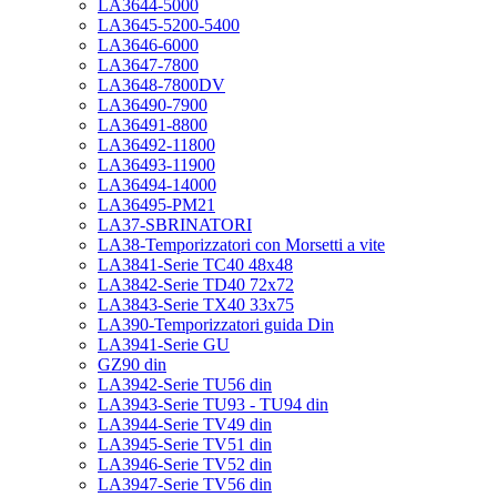
LA3644-5000
LA3645-5200-5400
LA3646-6000
LA3647-7800
LA3648-7800DV
LA36490-7900
LA36491-8800
LA36492-11800
LA36493-11900
LA36494-14000
LA36495-PM21
LA37-SBRINATORI
LA38-Temporizzatori con Morsetti a vite
LA3841-Serie TC40 48x48
LA3842-Serie TD40 72x72
LA3843-Serie TX40 33x75
LA390-Temporizzatori guida Din
LA3941-Serie GU
GZ90 din
LA3942-Serie TU56 din
LA3943-Serie TU93 - TU94 din
LA3944-Serie TV49 din
LA3945-Serie TV51 din
LA3946-Serie TV52 din
LA3947-Serie TV56 din