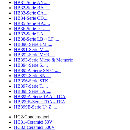
HB31-Serie AN.....
HB32-Serie BA.....
HB33-Serie CA....
HB34-Serie CD....
HB35-Serie HA.....
HB36-Serie I~L.....
HB37-Serie LA.....
HB38-Serie LB ~ LF.....
HB390-Serie LM.....
HB391-Serie M.....
HB392-Serie M~R.....
HB393-Serie Micro & Memorie
HB394-Serie S.....
HB395A-Serie SN74 .....
HB395-Serie SN.....
HB396-Serie STK....
HB397-Serie T.....
HB398-Serie TA.....
HB399A-Serie TAA - TCA
HB399B-Serie TDA - TEA
HB399E-Serie U~Z.....
HC2-Condensatori
HC31-Ceramici 50V
HC32-Ceramici 500V