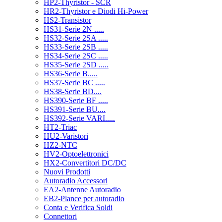
HP2-Thyristor - SCR
HR2-Thyristor e Diodi Hi-Power
HS2-Transistor
HS31-Serie 2N .....
HS32-Serie 2SA .....
HS33-Serie 2SB .....
HS34-Serie 2SC .....
HS35-Serie 2SD .....
HS36-Serie B.....
HS37-Serie BC .....
HS38-Serie BD....
HS390-Serie BF .....
HS391-Serie BU....
HS392-Serie VARI.....
HT2-Triac
HU2-Varistori
HZ2-NTC
HV2-Optoelettronici
HX2-Convertitori DC/DC
Nuovi Prodotti
Autoradio Accessori
EA2-Antenne Autoradio
EB2-Plance per autoradio
Conta e Verifica Soldi
Connettori