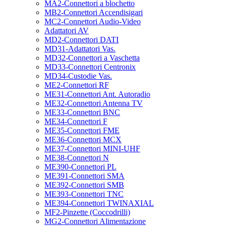
MA2-Connettori a blochetto
MB2-Connettori Accendisigari
MC2-Connettori Audio-Video
Adattatori AV
MD2-Connettori DATI
MD31-Adattatori Vas.
MD32-Connettori a Vaschetta
MD33-Connettori Centronix
MD34-Custodie Vas.
ME2-Connettori RF
ME31-Connettori Ant. Autoradio
ME32-Connettori Antenna TV
ME33-Connettori BNC
ME34-Connettori F
ME35-Connettori FME
ME36-Connettori MCX
ME37-Connettori MINI-UHF
ME38-Connettori N
ME390-Connettori PL
ME391-Connettori SMA
ME392-Connettori SMB
ME393-Connettori TNC
ME394-Connettori TWINAXIAL
MF2-Pinzette (Coccodrilli)
MG2-Connettori Alimentazione