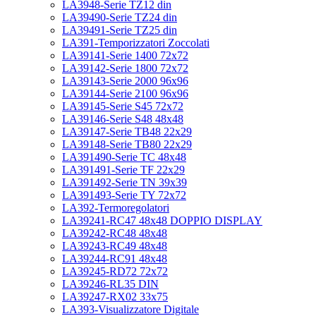
LA3948-Serie TZ12 din
LA39490-Serie TZ24 din
LA39491-Serie TZ25 din
LA391-Temporizzatori Zoccolati
LA39141-Serie 1400 72x72
LA39142-Serie 1800 72x72
LA39143-Serie 2000 96x96
LA39144-Serie 2100 96x96
LA39145-Serie S45 72x72
LA39146-Serie S48 48x48
LA39147-Serie TB48 22x29
LA39148-Serie TB80 22x29
LA391490-Serie TC 48x48
LA391491-Serie TF 22x29
LA391492-Serie TN 39x39
LA391493-Serie TY 72x72
LA392-Termoregolatori
LA39241-RC47 48x48 DOPPIO DISPLAY
LA39242-RC48 48x48
LA39243-RC49 48x48
LA39244-RC91 48x48
LA39245-RD72 72x72
LA39246-RL35 DIN
LA39247-RX02 33x75
LA393-Visualizzatore Digitale