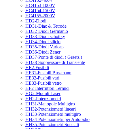
HC4152-400V
HC4153-1000V
HC4154-1500V
HC4155-2000V
HD2-Diodi
HD31-Diac & Tetrode
HD32-Diodi Germanio
HD33-Diodi schottky
HD34-Diodi silicio
HD35-Diodi Varicap
HD36-Diodi Zener
HD37-Ponte di diodi ( Graetz )
HD38-Soppressore di Transiente
HE2-Fusibili
HE31-Fusibili Bussmann
HE32-Fusibili vari
HE33-Fusibili vetro
HF2-Interruttori Termici
HG2-Moduli Laser
HH2-Potenziometri
HH31-Manopole Multigiro
HH32-Potenziometri lineari
HH33-Potenziometri multigiro
HH34-Potenziometri per Autoradio
HH35-Potenziometri Speciali