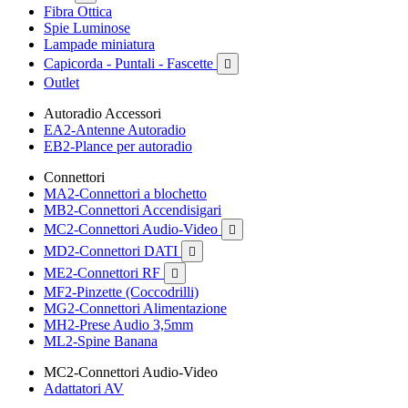
Fibra Ottica
Spie Luminose
Lampade miniatura
Capicorda - Puntali - Fascette

Outlet
Autoradio Accessori
EA2-Antenne Autoradio
EB2-Plance per autoradio
Connettori
MA2-Connettori a blochetto
MB2-Connettori Accendisigari
MC2-Connettori Audio-Video

MD2-Connettori DATI

ME2-Connettori RF

MF2-Pinzette (Coccodrilli)
MG2-Connettori Alimentazione
MH2-Prese Audio 3,5mm
ML2-Spine Banana
MC2-Connettori Audio-Video
Adattatori AV