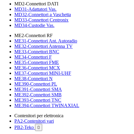
MD2-Connettori DATI
MD31-Adattatori Vas.
MD32-Connettori a Vaschetta
MD33-Connettori Centronix
MD34-Custodie Vas.
ME2-Connettori RF
ME31-Connettori Ant. Autoradio
ME32-Connettori Antenna TV
ME33-Connettori BNC
ME34-Connettori F
ME35-Connettori FME
ME36-Connettori MCX
ME37-Connettori MINI-UHF
ME38-Connettori N
ME390-Connettori PL
ME391-Connettori SMA
ME392-Connettori SMB
ME393-Connettori TNC
ME394-Connettori TWINAXIAL
Contenitori per elettronica
PA2-Contenitori vari
PB2-Teko
