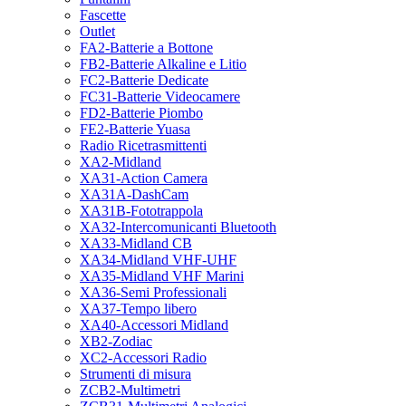
Fascette
Outlet
FA2-Batterie a Bottone
FB2-Batterie Alkaline e Litio
FC2-Batterie Dedicate
FC31-Batterie Videocamere
FD2-Batterie Piombo
FE2-Batterie Yuasa
Radio Ricetrasmittenti
XA2-Midland
XA31-Action Camera
XA31A-DashCam
XA31B-Fototrappola
XA32-Intercomunicanti Bluetooth
XA33-Midland CB
XA34-Midland VHF-UHF
XA35-Midland VHF Marini
XA36-Semi Professionali
XA37-Tempo libero
XA40-Accessori Midland
XB2-Zodiac
XC2-Accessori Radio
Strumenti di misura
ZCB2-Multimetri