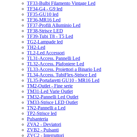
TF33-Bulbi Filamento Vintage Led
TF34-G4 - G9 led
TF35-GU10 led
TF36-MR16 Led
TF37-Profili Alluminio Led
TF38-Strisce LED
TF39-Tubi T8 - T5 Led
TG2-Lampade led
TH2-Led
TL2-Led Accessori
TL31-Access. Pannelli Led
TL32-Access. Plafoniere Led
TL33-Access. Proiettori a Binario Led
TL34-Access. TubiFlex-Strisce Led
TL35-Portafaretti GU10 - MR16 Led
TM2-Outlet - Fine serie
TM31-Led Varie Outlet
TM32-Pannelli Led Outlet
TM33-Strisce LED Outlet
TN2-Pannelli a Led
TP2-Strisce led
Pulsanteria
ZVA2 - Deviatori
ZVB2 - Pulsanti
ZVC2 - Interruttori