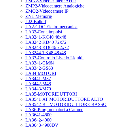
ZMN2-Video camere AHD
ZMP2-Videocamere Analogiche
ZMQ2-Videocamere IP
ZN1-Memorie
LJ2-Balluff
LA2-CDC Elettromeccanica
LA32-Contaimpulsi
LA3241-KC40 48x48
LA3242-KD40 72x72
LA3243-KD646 72x72
LA3244-TK48 48x48
LA33-Controllo Livello Liquidi
LA3341-GM64
LA3342-GS63
LA34-MOTORI
LA3441-M37
LA3442-M48
LA3443-M70
LA35-MOTORIDUTTORI
LA3541-AT MOTORIDUTTORE ALTO
LA3542-BT MOTORIDUTTORE BASSO
LA36-Programmatori a Camme
LA3641-4800
LA3642-4900
LA3643-4900DV