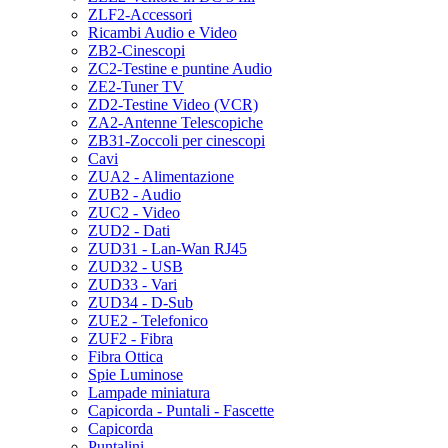
ZLF2-Accessori
Ricambi Audio e Video
ZB2-Cinescopi
ZC2-Testine e puntine Audio
ZE2-Tuner TV
ZD2-Testine Video (VCR)
ZA2-Antenne Telescopiche
ZB31-Zoccoli per cinescopi
Cavi
ZUA2 - Alimentazione
ZUB2 - Audio
ZUC2 - Video
ZUD2 - Dati
ZUD31 - Lan-Wan RJ45
ZUD32 - USB
ZUD33 - Vari
ZUD34 - D-Sub
ZUE2 - Telefonico
ZUF2 - Fibra
Fibra Ottica
Spie Luminose
Lampade miniatura
Capicorda - Puntali - Fascette
Capicorda
Puntalini