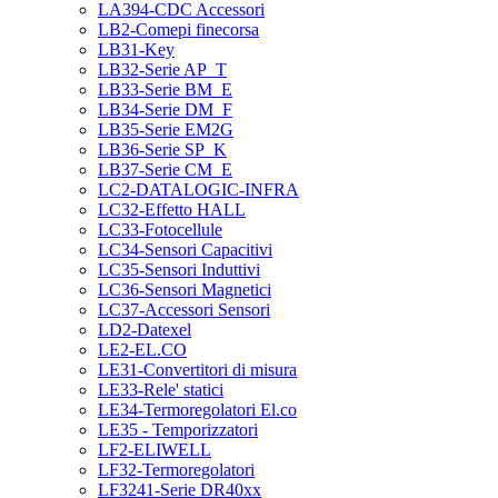
LA394-CDC Accessori
LB2-Comepi finecorsa
LB31-Key
LB32-Serie AP_T
LB33-Serie BM_E
LB34-Serie DM_F
LB35-Serie EM2G
LB36-Serie SP_K
LB37-Serie CM_E
LC2-DATALOGIC-INFRA
LC32-Effetto HALL
LC33-Fotocellule
LC34-Sensori Capacitivi
LC35-Sensori Induttivi
LC36-Sensori Magnetici
LC37-Accessori Sensori
LD2-Datexel
LE2-EL.CO
LE31-Convertitori di misura
LE33-Rele' statici
LE34-Termoregolatori El.co
LE35 - Temporizzatori
LF2-ELIWELL
LF32-Termoregolatori
LF3241-Serie DR40xx