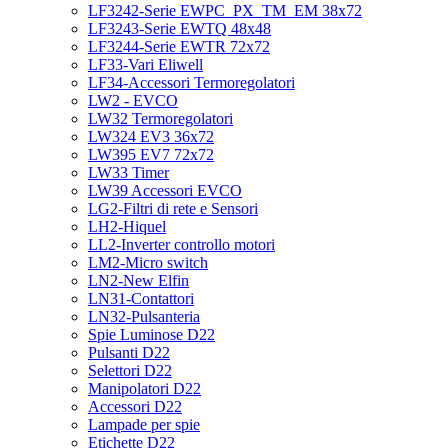
LF3242-Serie EWPC_PX_TM_EM 38x72
LF3243-Serie EWTQ 48x48
LF3244-Serie EWTR 72x72
LF33-Vari Eliwell
LF34-Accessori Termoregolatori
LW2 - EVCO
LW32 Termoregolatori
LW324 EV3 36x72
LW395 EV7 72x72
LW33 Timer
LW39 Accessori EVCO
LG2-Filtri di rete e Sensori
LH2-Hiquel
LL2-Inverter controllo motori
LM2-Micro switch
LN2-New Elfin
LN31-Contattori
LN32-Pulsanteria
Spie Luminose D22
Pulsanti D22
Selettori D22
Manipolatori D22
Accessori D22
Lampade per spie
Etichette D22