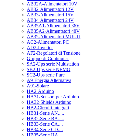
AB32A-Alimentatori 10V
AB32-Alimentatori 12V
AB33-Alimentatori 15V
AB34-Alimentatori 24V
AB35A1-Alimentatori 36V
AB35A2-Alimentatori 48V
AB35-Alimentatori MULTI
AC2-Alimentatori PC
AD2-Inverter
AF2-Regolatori di Tensione
Gruppo di Continuita'
SA2-Ups serie Multistation
SB2-Ups serie NEMO
SC2-Ups serie Pure
A9-Energia Alternativa
A91-Solare
HA2-Arduino
HA31-Sensori per Arduino
HA32-Shields Arduino
HB2-Circuiti Integrati
HB31-Serie AN.....
HB32-Serie BA.....
HB33-Serie CA....
HB34-Serie CD....
HB35-Serie HA.....