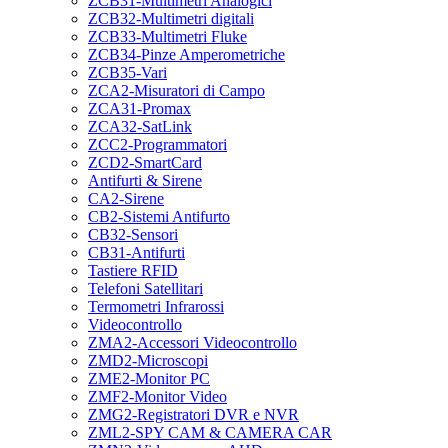
ZCB31-Multimetri Analogici
ZCB32-Multimetri digitali
ZCB33-Multimetri Fluke
ZCB34-Pinze Amperometriche
ZCB35-Vari
ZCA2-Misuratori di Campo
ZCA31-Promax
ZCA32-SatLink
ZCC2-Programmatori
ZCD2-SmartCard
Antifurti & Sirene
CA2-Sirene
CB2-Sistemi Antifurto
CB32-Sensori
CB31-Antifurti
Tastiere RFID
Telefoni Satellitari
Termometri Infrarossi
Videocontrollo
ZMA2-Accessori Videocontrollo
ZMD2-Microscopi
ZME2-Monitor PC
ZMF2-Monitor Video
ZMG2-Registratori DVR e NVR
ZML2-SPY CAM & CAMERA CAR