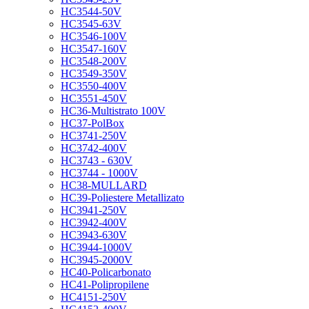
HC3544-50V
HC3545-63V
HC3546-100V
HC3547-160V
HC3548-200V
HC3549-350V
HC3550-400V
HC3551-450V
HC36-Multistrato 100V
HC37-PolBox
HC3741-250V
HC3742-400V
HC3743 - 630V
HC3744 - 1000V
HC38-MULLARD
HC39-Poliestere Metallizato
HC3941-250V
HC3942-400V
HC3943-630V
HC3944-1000V
HC3945-2000V
HC40-Policarbonato
HC41-Polipropilene
HC4151-250V