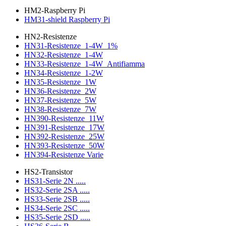
HM2-Raspberry Pi
HM31-shield Raspberry Pi
HN2-Resistenze
HN31-Resistenze_1-4W_1%
HN32-Resistenze_1-4W
HN33-Resistenze_1-4W_Antifiamma
HN34-Resistenze_1-2W
HN35-Resistenze_1W
HN36-Resistenze_2W
HN37-Resistenze_5W
HN38-Resistenze_7W
HN390-Resistenze_11W
HN391-Resistenze_17W
HN392-Resistenze_25W
HN393-Resistenze_50W
HN394-Resistenze Varie
HS2-Transistor
HS31-Serie 2N .....
HS32-Serie 2SA .....
HS33-Serie 2SB .....
HS34-Serie 2SC .....
HS35-Serie 2SD .....