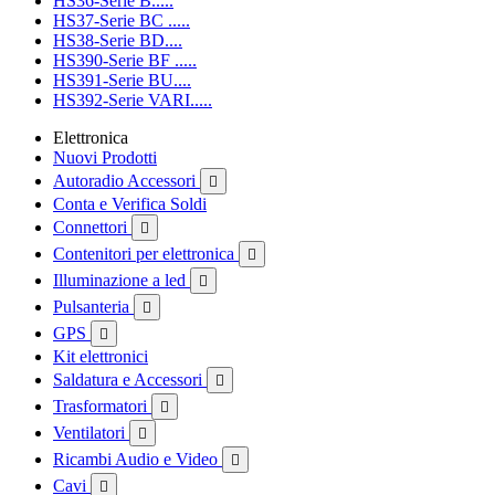
HS36-Serie B.....
HS37-Serie BC .....
HS38-Serie BD....
HS390-Serie BF .....
HS391-Serie BU....
HS392-Serie VARI.....
Elettronica
Nuovi Prodotti
Autoradio Accessori

Conta e Verifica Soldi
Connettori

Contenitori per elettronica

Illuminazione a led

Pulsanteria

GPS

Kit elettronici
Saldatura e Accessori

Trasformatori

Ventilatori

Ricambi Audio e Video

Cavi
