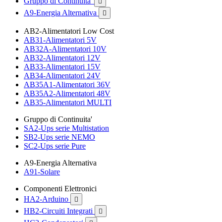
Gruppo di Continuita'

A9-Energia Alternativa

AB2-Alimentatori Low Cost
AB31-Alimentatori 5V
AB32A-Alimentatori 10V
AB32-Alimentatori 12V
AB33-Alimentatori 15V
AB34-Alimentatori 24V
AB35A1-Alimentatori 36V
AB35A2-Alimentatori 48V
AB35-Alimentatori MULTI
Gruppo di Continuita'
SA2-Ups serie Multistation
SB2-Ups serie NEMO
SC2-Ups serie Pure
A9-Energia Alternativa
A91-Solare
Componenti Elettronici
HA2-Arduino

HB2-Circuiti Integrati
