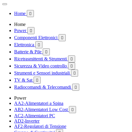
Home

Home
Power

Componenti Elettronici

Elettronica

Batterie & Pile

Ricetrasmittenti & Strumenti

Sicurezza & Video controllo

Strumenti e Sensori industriali

TV & Sat

Radiocomandi & Telecomandi

Power
AA2-Alimentatori a Spina
AB2-Alimentatori Low Cost

AC2-Alimentatori PC
AD2-Inverter
AF2-Regolatori di Tensione