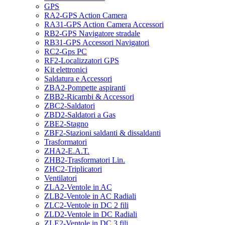
GPS
RA2-GPS Action Camera
RA31-GPS Action Camera Accessori
RB2-GPS Navigatore stradale
RB31-GPS Accessori Navigatori
RC2-Gps PC
RF2-Localizzatori GPS
Kit elettronici
Saldatura e Accessori
ZBA2-Pompette aspiranti
ZBB2-Ricambi & Accessori
ZBC2-Saldatori
ZBD2-Saldatori a Gas
ZBE2-Stagno
ZBF2-Stazioni saldanti & dissaldanti
Trasformatori
ZHA2-E.A.T.
ZHB2-Trasformatori Lin.
ZHC2-Triplicatori
Ventilatori
ZLA2-Ventole in AC
ZLB2-Ventole in AC Radiali
ZLC2-Ventole in DC 2 fili
ZLD2-Ventole in DC Radiali
ZLE2-Ventole in DC 3 fili