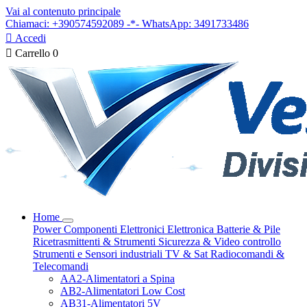
Vai al contenuto principale
Chiamaci: +390574592089 -*- WhatsApp: 3491733486

Accedi

Carrello
0
Home
Power
Componenti Elettronici
Elettronica
Batterie & Pile
Ricetrasmittenti & Strumenti
Sicurezza & Video controllo
Strumenti e Sensori industriali
TV & Sat
Radiocomandi &
Telecomandi
AA2-Alimentatori a Spina
AB2-Alimentatori Low Cost
AB31-Alimentatori 5V