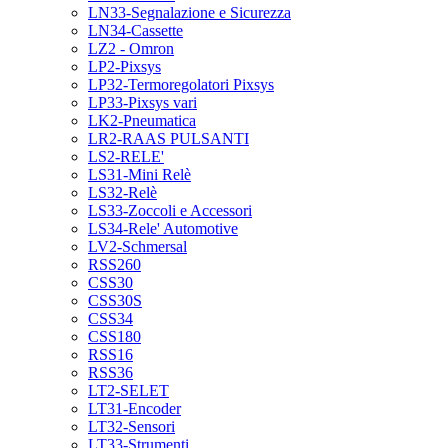
LN33-Segnalazione e Sicurezza
LN34-Cassette
LZ2 - Omron
LP2-Pixsys
LP32-Termoregolatori Pixsys
LP33-Pixsys vari
LK2-Pneumatica
LR2-RAAS PULSANTI
LS2-RELE'
LS31-Mini Relè
LS32-Relè
LS33-Zoccoli e Accessori
LS34-Rele' Automotive
LV2-Schmersal
RSS260
CSS30
CSS30S
CSS34
CSS180
RSS16
RSS36
LT2-SELET
LT31-Encoder
LT32-Sensori
LT33-Strumenti