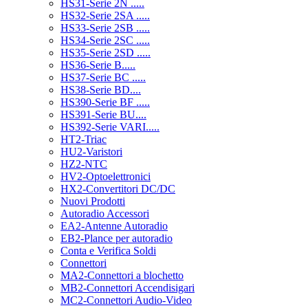
HS31-Serie 2N .....
HS32-Serie 2SA .....
HS33-Serie 2SB .....
HS34-Serie 2SC .....
HS35-Serie 2SD .....
HS36-Serie B.....
HS37-Serie BC .....
HS38-Serie BD....
HS390-Serie BF .....
HS391-Serie BU....
HS392-Serie VARI.....
HT2-Triac
HU2-Varistori
HZ2-NTC
HV2-Optoelettronici
HX2-Convertitori DC/DC
Nuovi Prodotti
Autoradio Accessori
EA2-Antenne Autoradio
EB2-Plance per autoradio
Conta e Verifica Soldi
Connettori
MA2-Connettori a blochetto
MB2-Connettori Accendisigari
MC2-Connettori Audio-Video