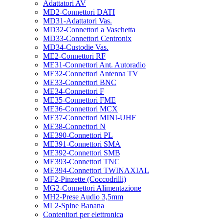
Adattatori AV
MD2-Connettori DATI
MD31-Adattatori Vas.
MD32-Connettori a Vaschetta
MD33-Connettori Centronix
MD34-Custodie Vas.
ME2-Connettori RF
ME31-Connettori Ant. Autoradio
ME32-Connettori Antenna TV
ME33-Connettori BNC
ME34-Connettori F
ME35-Connettori FME
ME36-Connettori MCX
ME37-Connettori MINI-UHF
ME38-Connettori N
ME390-Connettori PL
ME391-Connettori SMA
ME392-Connettori SMB
ME393-Connettori TNC
ME394-Connettori TWINAXIAL
MF2-Pinzette (Coccodrilli)
MG2-Connettori Alimentazione
MH2-Prese Audio 3,5mm
ML2-Spine Banana
Contenitori per elettronica