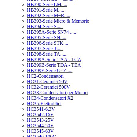
HB390-Serie LM.....
HB391-Serie M.....
HB392-Serie M~R.....
HB393-Serie Micro & Memorie
HB394-Serie S.....
HB395A-Serie SN74 .....
HB395-Serie SN.....
HB396-Serie STK....
HB397-Serie T.....
HB398-Serie TA.....
HB399A-Serie TAA - TCA
HB399B-Serie TDA - TEA
HB399E-Serie U~Z.....
HC2-Condensatori
HC31-Ceramici 50V
HC32-Ceramici 500V
HC33-Condensatori per Motori
HC34-Condensatori X2
HC35-Elettrolitici
HC3541-6,3V
HC3542-16V
HC3543-25V
HC3544-50V
HC3545-63V
HC3546-100V