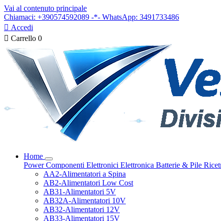
Vai al contenuto principale
Chiamaci: +390574592089 -*- WhatsApp: 3491733486

Accedi

Carrello
0
Home
Power
Componenti Elettronici
Elettronica
Batterie & Pile
Ricet
AA2-Alimentatori a Spina
AB2-Alimentatori Low Cost
AB31-Alimentatori 5V
AB32A-Alimentatori 10V
AB32-Alimentatori 12V
AB33-Alimentatori 15V