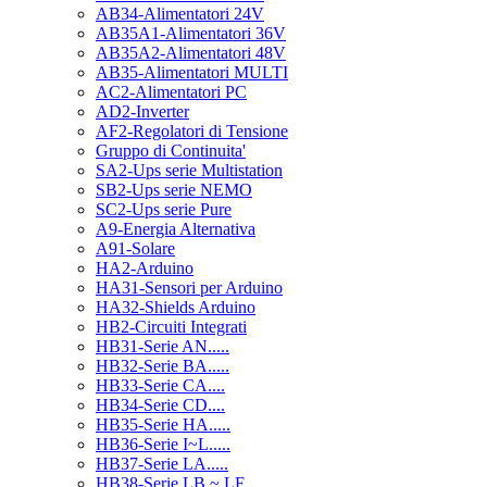
AB34-Alimentatori 24V
AB35A1-Alimentatori 36V
AB35A2-Alimentatori 48V
AB35-Alimentatori MULTI
AC2-Alimentatori PC
AD2-Inverter
AF2-Regolatori di Tensione
Gruppo di Continuita'
SA2-Ups serie Multistation
SB2-Ups serie NEMO
SC2-Ups serie Pure
A9-Energia Alternativa
A91-Solare
HA2-Arduino
HA31-Sensori per Arduino
HA32-Shields Arduino
HB2-Circuiti Integrati
HB31-Serie AN.....
HB32-Serie BA.....
HB33-Serie CA....
HB34-Serie CD....
HB35-Serie HA.....
HB36-Serie I~L.....
HB37-Serie LA.....
HB38-Serie LB ~ LF.....