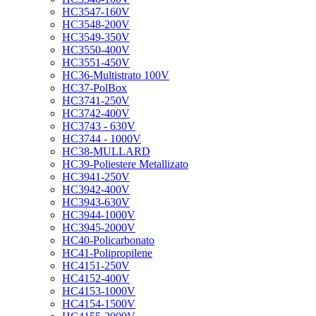
HC3547-160V
HC3548-200V
HC3549-350V
HC3550-400V
HC3551-450V
HC36-Multistrato 100V
HC37-PolBox
HC3741-250V
HC3742-400V
HC3743 - 630V
HC3744 - 1000V
HC38-MULLARD
HC39-Poliestere Metallizato
HC3941-250V
HC3942-400V
HC3943-630V
HC3944-1000V
HC3945-2000V
HC40-Policarbonato
HC41-Polipropilene
HC4151-250V
HC4152-400V
HC4153-1000V
HC4154-1500V