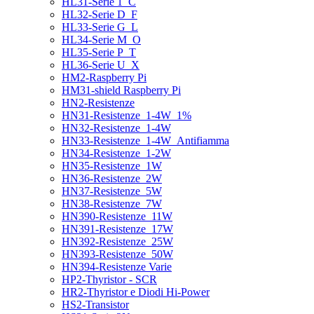
HL31-Serie 1_C
HL32-Serie D_F
HL33-Serie G_L
HL34-Serie M_O
HL35-Serie P_T
HL36-Serie U_X
HM2-Raspberry Pi
HM31-shield Raspberry Pi
HN2-Resistenze
HN31-Resistenze_1-4W_1%
HN32-Resistenze_1-4W
HN33-Resistenze_1-4W_Antifiamma
HN34-Resistenze_1-2W
HN35-Resistenze_1W
HN36-Resistenze_2W
HN37-Resistenze_5W
HN38-Resistenze_7W
HN390-Resistenze_11W
HN391-Resistenze_17W
HN392-Resistenze_25W
HN393-Resistenze_50W
HN394-Resistenze Varie
HP2-Thyristor - SCR
HR2-Thyristor e Diodi Hi-Power
HS2-Transistor