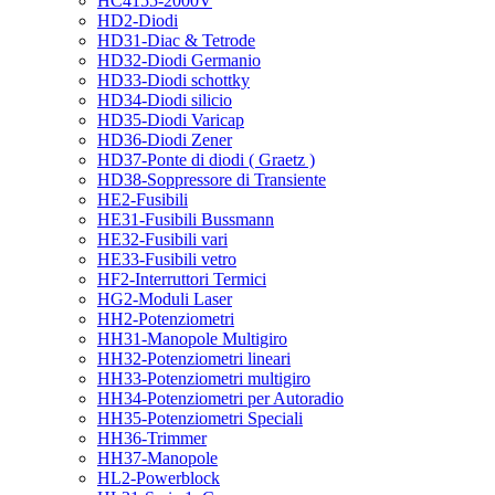
HC4155-2000V
HD2-Diodi
HD31-Diac & Tetrode
HD32-Diodi Germanio
HD33-Diodi schottky
HD34-Diodi silicio
HD35-Diodi Varicap
HD36-Diodi Zener
HD37-Ponte di diodi ( Graetz )
HD38-Soppressore di Transiente
HE2-Fusibili
HE31-Fusibili Bussmann
HE32-Fusibili vari
HE33-Fusibili vetro
HF2-Interruttori Termici
HG2-Moduli Laser
HH2-Potenziometri
HH31-Manopole Multigiro
HH32-Potenziometri lineari
HH33-Potenziometri multigiro
HH34-Potenziometri per Autoradio
HH35-Potenziometri Speciali
HH36-Trimmer
HH37-Manopole
HL2-Powerblock