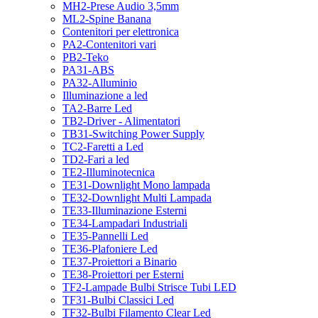
MH2-Prese Audio 3,5mm
ML2-Spine Banana
Contenitori per elettronica
PA2-Contenitori vari
PB2-Teko
PA31-ABS
PA32-Alluminio
Illuminazione a led
TA2-Barre Led
TB2-Driver - Alimentatori
TB31-Switching Power Supply
TC2-Faretti a Led
TD2-Fari a led
TE2-Illuminotecnica
TE31-Downlight Mono lampada
TE32-Downlight Multi Lampada
TE33-Illuminazione Esterni
TE34-Lampadari Industriali
TE35-Pannelli Led
TE36-Plafoniere Led
TE37-Proiettori a Binario
TE38-Proiettori per Esterni
TF2-Lampade Bulbi Strisce Tubi LED
TF31-Bulbi Classici Led
TF32-Bulbi Filamento Clear Led