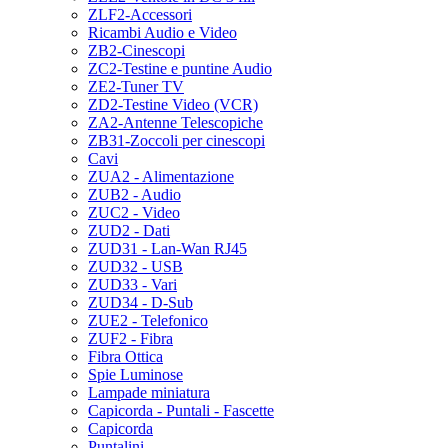
ZLF2-Accessori
Ricambi Audio e Video
ZB2-Cinescopi
ZC2-Testine e puntine Audio
ZE2-Tuner TV
ZD2-Testine Video (VCR)
ZA2-Antenne Telescopiche
ZB31-Zoccoli per cinescopi
Cavi
ZUA2 - Alimentazione
ZUB2 - Audio
ZUC2 - Video
ZUD2 - Dati
ZUD31 - Lan-Wan RJ45
ZUD32 - USB
ZUD33 - Vari
ZUD34 - D-Sub
ZUE2 - Telefonico
ZUF2 - Fibra
Fibra Ottica
Spie Luminose
Lampade miniatura
Capicorda - Puntali - Fascette
Capicorda
Puntalini