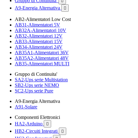
Gruppo di Continuita'

A9-Energia Alternativa

AB2-Alimentatori Low Cost
AB31-Alimentatori 5V
AB32A-Alimentatori 10V
AB32-Alimentatori 12V
AB33-Alimentatori 15V
AB34-Alimentatori 24V
AB35A1-Alimentatori 36V
AB35A2-Alimentatori 48V
AB35-Alimentatori MULTI
Gruppo di Continuita'
SA2-Ups serie Multistation
SB2-Ups serie NEMO
SC2-Ups serie Pure
A9-Energia Alternativa
A91-Solare
Componenti Elettronici
HA2-Arduino

HB2-Circuiti Integrati
