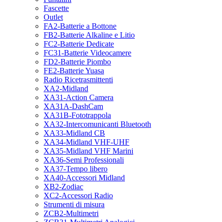
Fascette
Outlet
FA2-Batterie a Bottone
FB2-Batterie Alkaline e Litio
FC2-Batterie Dedicate
FC31-Batterie Videocamere
FD2-Batterie Piombo
FE2-Batterie Yuasa
Radio Ricetrasmittenti
XA2-Midland
XA31-Action Camera
XA31A-DashCam
XA31B-Fototrappola
XA32-Intercomunicanti Bluetooth
XA33-Midland CB
XA34-Midland VHF-UHF
XA35-Midland VHF Marini
XA36-Semi Professionali
XA37-Tempo libero
XA40-Accessori Midland
XB2-Zodiac
XC2-Accessori Radio
Strumenti di misura
ZCB2-Multimetri