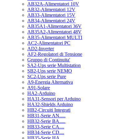
AB32A-Alimentatori 10V
AB32-Alimentatori 12V
AB33-Alimentatori 15V
AB34-Alimentatori 24V
AB35A1-Alimentatori 36V
AB35A2-Alimentatori 48V
AB35-Alimentatori MULTI
AC2-Alimentatori PC
AD2-Inverter
AF2-Regolatori di Tensione
Gruppo di Continuita'
SA2-Ups serie Multistation
SB2-Ups serie NEMO
SC2-Ups serie Pure
A9-Energia Alternativa
A91-Solare
HA2-Arduino
HA31-Sensori per Arduino
HA32-Shields Arduino
HB2-Circuiti Integrati
HB31-Serie AN.....
HB32-Serie BA.....
HB33-Serie CA....
HB34-Serie CD....
HB35-Serie HA.....