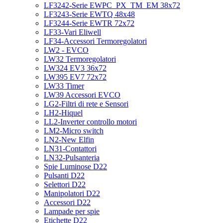
LF3242-Serie EWPC_PX_TM_EM 38x72
LF3243-Serie EWTQ 48x48
LF3244-Serie EWTR 72x72
LF33-Vari Eliwell
LF34-Accessori Termoregolatori
LW2 - EVCO
LW32 Termoregolatori
LW324 EV3 36x72
LW395 EV7 72x72
LW33 Timer
LW39 Accessori EVCO
LG2-Filtri di rete e Sensori
LH2-Hiquel
LL2-Inverter controllo motori
LM2-Micro switch
LN2-New Elfin
LN31-Contattori
LN32-Pulsanteria
Spie Luminose D22
Pulsanti D22
Selettori D22
Manipolatori D22
Accessori D22
Lampade per spie
Etichette D22