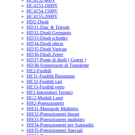
HC4152-400V
HC4153-1000V
HC4154-1500V
HC4155-2000V
HD2-Diodi
HD31-Diac & Tetrode
HD32-Diodi Germanio
HD33-Diodi schottky
HD34-Diodi silicio
HD35-Diodi Varicap
HD36-Diodi Zener
HD37-Ponte di diodi ( Graetz )
HD38-Soppressore di Transiente
HE2-Fusibili
HE31-Fusibili Bussmann
HE32-Fusibili vari
HE33-Fusibili vetro
HF2-Interruttori Termici
HG2-Moduli Laser
HH2-Potenziometri
HH31-Manopole Multigiro
HH32-Potenziometri lineari
HH33-Potenziometri multigiro
HH34-Potenziometri per Autoradio
HH35-Potenziometri Speciali