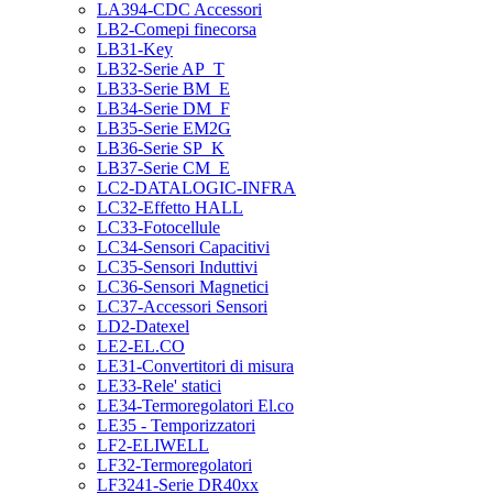
LA394-CDC Accessori
LB2-Comepi finecorsa
LB31-Key
LB32-Serie AP_T
LB33-Serie BM_E
LB34-Serie DM_F
LB35-Serie EM2G
LB36-Serie SP_K
LB37-Serie CM_E
LC2-DATALOGIC-INFRA
LC32-Effetto HALL
LC33-Fotocellule
LC34-Sensori Capacitivi
LC35-Sensori Induttivi
LC36-Sensori Magnetici
LC37-Accessori Sensori
LD2-Datexel
LE2-EL.CO
LE31-Convertitori di misura
LE33-Rele' statici
LE34-Termoregolatori El.co
LE35 - Temporizzatori
LF2-ELIWELL
LF32-Termoregolatori
LF3241-Serie DR40xx