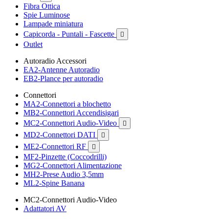
Fibra Ottica
Spie Luminose
Lampade miniatura
Capicorda - Puntali - Fascette

Outlet
Autoradio Accessori
EA2-Antenne Autoradio
EB2-Plance per autoradio
Connettori
MA2-Connettori a blochetto
MB2-Connettori Accendisigari
MC2-Connettori Audio-Video

MD2-Connettori DATI

ME2-Connettori RF

MF2-Pinzette (Coccodrilli)
MG2-Connettori Alimentazione
MH2-Prese Audio 3,5mm
ML2-Spine Banana
MC2-Connettori Audio-Video
Adattatori AV