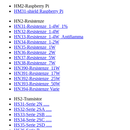
HM2-Raspberry Pi
HM31-shield Raspberry Pi
HN2-Resistenze
HN31-Resistenze_1-4W_1%
HN32-Resistenze_1-4W
HN33-Resistenze_1-4W_Antifiamma
HN34-Resistenze_1-2W
HN35-Resistenze_1W
HN36-Resistenze_2W
HN37-Resistenze_5W
HN38-Resistenze_7W
HN390-Resistenze_11W
HN391-Resistenze_17W
HN392-Resistenze_25W
HN393-Resistenze_50W
HN394-Resistenze Varie
HS2-Transistor
HS31-Serie 2N .....
HS32-Serie 2SA .....
HS33-Serie 2SB .....
HS34-Serie 2SC .....
HS35-Serie 2SD .....