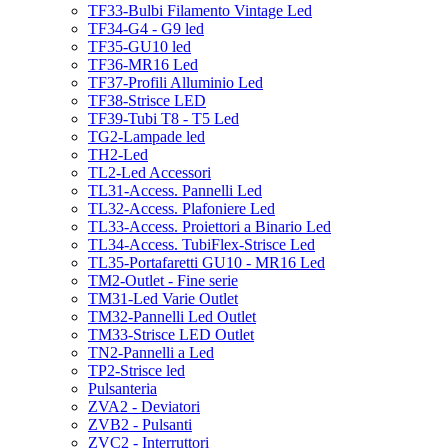
TF33-Bulbi Filamento Vintage Led
TF34-G4 - G9 led
TF35-GU10 led
TF36-MR16 Led
TF37-Profili Alluminio Led
TF38-Strisce LED
TF39-Tubi T8 - T5 Led
TG2-Lampade led
TH2-Led
TL2-Led Accessori
TL31-Access. Pannelli Led
TL32-Access. Plafoniere Led
TL33-Access. Proiettori a Binario Led
TL34-Access. TubiFlex-Strisce Led
TL35-Portafaretti GU10 - MR16 Led
TM2-Outlet - Fine serie
TM31-Led Varie Outlet
TM32-Pannelli Led Outlet
TM33-Strisce LED Outlet
TN2-Pannelli a Led
TP2-Strisce led
Pulsanteria
ZVA2 - Deviatori
ZVB2 - Pulsanti
ZVC2 - Interruttori