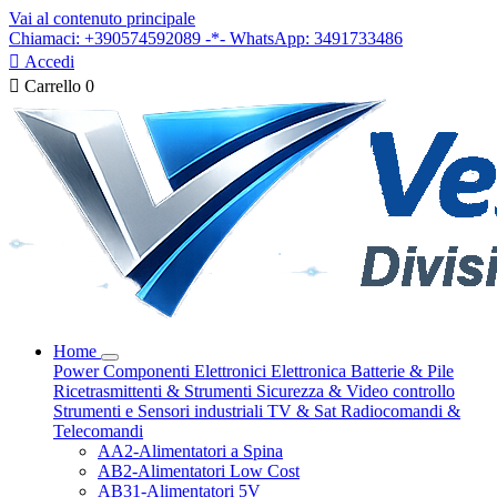
Vai al contenuto principale
Chiamaci: +390574592089 -*- WhatsApp: 3491733486

Accedi

Carrello
0
Home
Power
Componenti Elettronici
Elettronica
Batterie & Pile
Ricetrasmittenti & Strumenti
Sicurezza & Video controllo
Strumenti e Sensori industriali
TV & Sat
Radiocomandi &
Telecomandi
AA2-Alimentatori a Spina
AB2-Alimentatori Low Cost
AB31-Alimentatori 5V