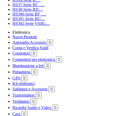
HS36-Serie B.....
HS37-Serie BC .....
HS38-Serie BD....
HS390-Serie BF .....
HS391-Serie BU....
HS392-Serie VARI.....
Elettronica
Nuovi Prodotti
Autoradio Accessori

Conta e Verifica Soldi
Connettori

Contenitori per elettronica

Illuminazione a led

Pulsanteria

GPS

Kit elettronici
Saldatura e Accessori

Trasformatori

Ventilatori

Ricambi Audio e Video

Cavi
