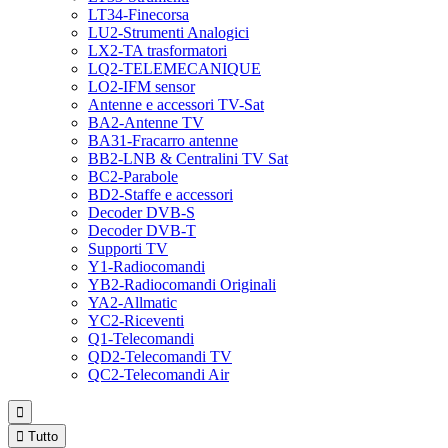
LT34-Finecorsa
LU2-Strumenti Analogici
LX2-TA trasformatori
LQ2-TELEMECANIQUE
LO2-IFM sensor
Antenne e accessori TV-Sat
BA2-Antenne TV
BA31-Fracarro antenne
BB2-LNB & Centralini TV Sat
BC2-Parabole
BD2-Staffe e accessori
Decoder DVB-S
Decoder DVB-T
Supporti TV
Y1-Radiocomandi
YB2-Radiocomandi Originali
YA2-Allmatic
YC2-Riceventi
Q1-Telecomandi
QD2-Telecomandi TV
QC2-Telecomandi Air


Tutto