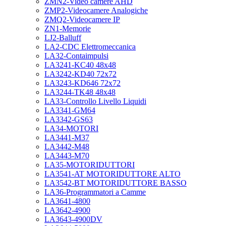
ZMN2-Video camere AHD
ZMP2-Videocamere Analogiche
ZMQ2-Videocamere IP
ZN1-Memorie
LJ2-Balluff
LA2-CDC Elettromeccanica
LA32-Contaimpulsi
LA3241-KC40 48x48
LA3242-KD40 72x72
LA3243-KD646 72x72
LA3244-TK48 48x48
LA33-Controllo Livello Liquidi
LA3341-GM64
LA3342-GS63
LA34-MOTORI
LA3441-M37
LA3442-M48
LA3443-M70
LA35-MOTORIDUTTORI
LA3541-AT MOTORIDUTTORE ALTO
LA3542-BT MOTORIDUTTORE BASSO
LA36-Programmatori a Camme
LA3641-4800
LA3642-4900
LA3643-4900DV