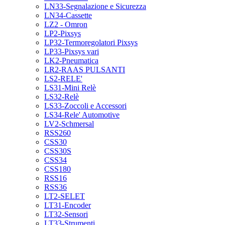
LN33-Segnalazione e Sicurezza
LN34-Cassette
LZ2 - Omron
LP2-Pixsys
LP32-Termoregolatori Pixsys
LP33-Pixsys vari
LK2-Pneumatica
LR2-RAAS PULSANTI
LS2-RELE'
LS31-Mini Relè
LS32-Relè
LS33-Zoccoli e Accessori
LS34-Rele' Automotive
LV2-Schmersal
RSS260
CSS30
CSS30S
CSS34
CSS180
RSS16
RSS36
LT2-SELET
LT31-Encoder
LT32-Sensori
LT33-Strumenti