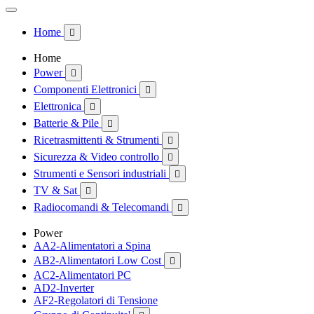
Home

Home
Power

Componenti Elettronici

Elettronica

Batterie & Pile

Ricetrasmittenti & Strumenti

Sicurezza & Video controllo

Strumenti e Sensori industriali

TV & Sat

Radiocomandi & Telecomandi

Power
AA2-Alimentatori a Spina
AB2-Alimentatori Low Cost

AC2-Alimentatori PC
AD2-Inverter
AF2-Regolatori di Tensione