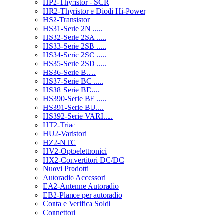
HP2-Thyristor - SCR
HR2-Thyristor e Diodi Hi-Power
HS2-Transistor
HS31-Serie 2N .....
HS32-Serie 2SA .....
HS33-Serie 2SB .....
HS34-Serie 2SC .....
HS35-Serie 2SD .....
HS36-Serie B.....
HS37-Serie BC .....
HS38-Serie BD....
HS390-Serie BF .....
HS391-Serie BU....
HS392-Serie VARI.....
HT2-Triac
HU2-Varistori
HZ2-NTC
HV2-Optoelettronici
HX2-Convertitori DC/DC
Nuovi Prodotti
Autoradio Accessori
EA2-Antenne Autoradio
EB2-Plance per autoradio
Conta e Verifica Soldi
Connettori