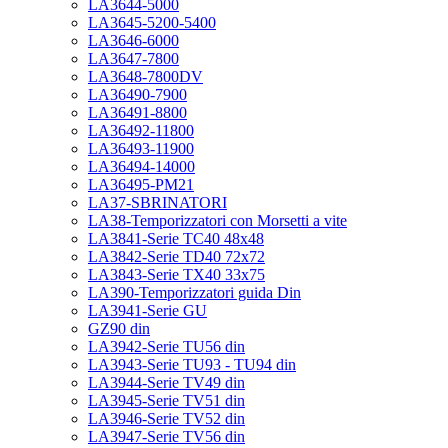
LA3644-5000
LA3645-5200-5400
LA3646-6000
LA3647-7800
LA3648-7800DV
LA36490-7900
LA36491-8800
LA36492-11800
LA36493-11900
LA36494-14000
LA36495-PM21
LA37-SBRINATORI
LA38-Temporizzatori con Morsetti a vite
LA3841-Serie TC40 48x48
LA3842-Serie TD40 72x72
LA3843-Serie TX40 33x75
LA390-Temporizzatori guida Din
LA3941-Serie GU
GZ90 din
LA3942-Serie TU56 din
LA3943-Serie TU93 - TU94 din
LA3944-Serie TV49 din
LA3945-Serie TV51 din
LA3946-Serie TV52 din
LA3947-Serie TV56 din