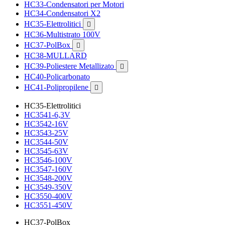
HC33-Condensatori per Motori
HC34-Condensatori X2
HC35-Elettrolitici

HC36-Multistrato 100V
HC37-PolBox

HC38-MULLARD
HC39-Poliestere Metallizato

HC40-Policarbonato
HC41-Polipropilene

HC35-Elettrolitici
HC3541-6,3V
HC3542-16V
HC3543-25V
HC3544-50V
HC3545-63V
HC3546-100V
HC3547-160V
HC3548-200V
HC3549-350V
HC3550-400V
HC3551-450V
HC37-PolBox