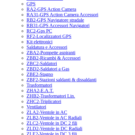
GPS
RA2-GPS Action Camera
RA31-GPS Action Camera Accessori
RB2-GPS Navigatore stradale
RB31-GPS Accessori Navigatori
RC2-Gps PC
RF2-Localizzatori GPS
Kit elettronici
Saldatura e Accessori
ZBA2-Pompette aspiranti
ZBB2-Ricambi & Accessori
ZBC2-Saldatori
ZBD2-Saldatori a Gas
ZBE2-Stagno
ZBF2-Stazioni saldanti & dissaldanti
Trasformatori
ZHA2-E.A.T.
ZHB2-Trasformatori Lin.
ZHC2-Triplicatori
Ventilatori
ZLA2-Ventole in AC
ZLB2-Ventole in AC Radiali
ZLC2-Ventole in DC 2 fili
ZLD2-Ventole in DC Radiali
ZLE2-Ventole in DC 3 fili