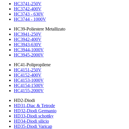
HC3741-250V
HC3742-400V
HC3743 - 630V
HC3744 - 1000V
HC39-Poliestere Metallizato
HC3941-250V
HC3942-400V
HC3943-630V
HC3944-1000V
HC3945-2000V
HC41-Polipropilene
HC4151-250V
HC4152-400V
HC4153-1000V
HC4154-1500V
HC4155-2000V
HD2-Diodi
HD31-Diac & Tetrode
HD32-Diodi Germanio
HD33-Diodi schottky
HD34-Diodi silicio
HD35-Diodi Varicap