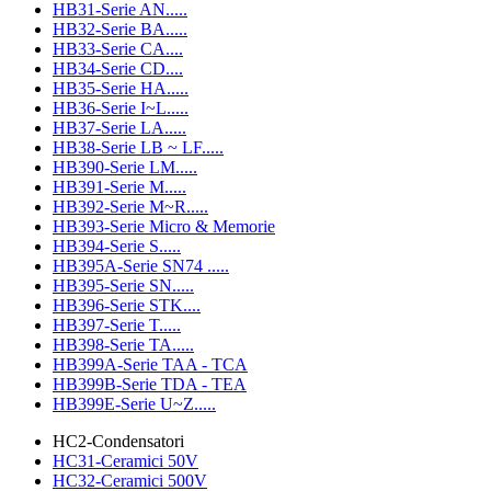
HB31-Serie AN.....
HB32-Serie BA.....
HB33-Serie CA....
HB34-Serie CD....
HB35-Serie HA.....
HB36-Serie I~L.....
HB37-Serie LA.....
HB38-Serie LB ~ LF.....
HB390-Serie LM.....
HB391-Serie M.....
HB392-Serie M~R.....
HB393-Serie Micro & Memorie
HB394-Serie S.....
HB395A-Serie SN74 .....
HB395-Serie SN.....
HB396-Serie STK....
HB397-Serie T.....
HB398-Serie TA.....
HB399A-Serie TAA - TCA
HB399B-Serie TDA - TEA
HB399E-Serie U~Z.....
HC2-Condensatori
HC31-Ceramici 50V
HC32-Ceramici 500V