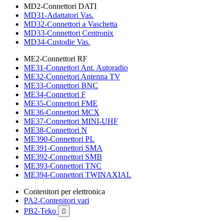
MD2-Connettori DATI
MD31-Adattatori Vas.
MD32-Connettori a Vaschetta
MD33-Connettori Centronix
MD34-Custodie Vas.
ME2-Connettori RF
ME31-Connettori Ant. Autoradio
ME32-Connettori Antenna TV
ME33-Connettori BNC
ME34-Connettori F
ME35-Connettori FME
ME36-Connettori MCX
ME37-Connettori MINI-UHF
ME38-Connettori N
ME390-Connettori PL
ME391-Connettori SMA
ME392-Connettori SMB
ME393-Connettori TNC
ME394-Connettori TWINAXIAL
Contenitori per elettronica
PA2-Contenitori vari
PB2-Teko
