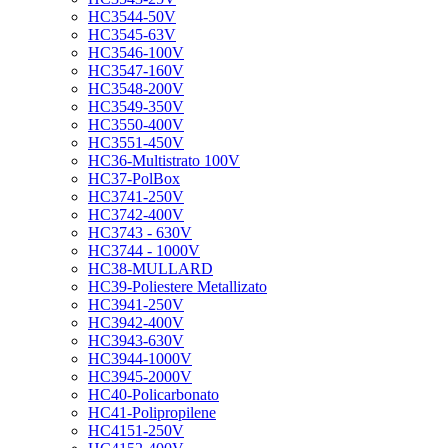
HC3544-50V
HC3545-63V
HC3546-100V
HC3547-160V
HC3548-200V
HC3549-350V
HC3550-400V
HC3551-450V
HC36-Multistrato 100V
HC37-PolBox
HC3741-250V
HC3742-400V
HC3743 - 630V
HC3744 - 1000V
HC38-MULLARD
HC39-Poliestere Metallizato
HC3941-250V
HC3942-400V
HC3943-630V
HC3944-1000V
HC3945-2000V
HC40-Policarbonato
HC41-Polipropilene
HC4151-250V