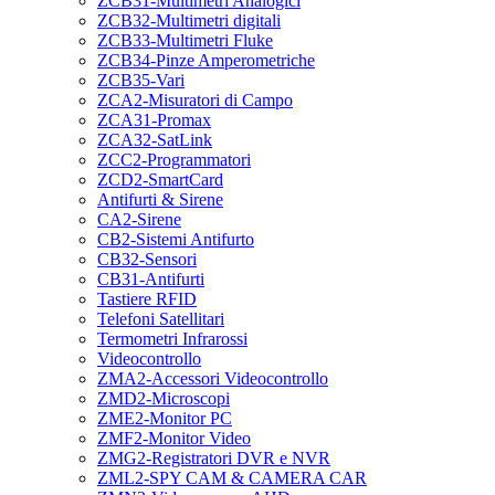
ZCB31-Multimetri Analogici
ZCB32-Multimetri digitali
ZCB33-Multimetri Fluke
ZCB34-Pinze Amperometriche
ZCB35-Vari
ZCA2-Misuratori di Campo
ZCA31-Promax
ZCA32-SatLink
ZCC2-Programmatori
ZCD2-SmartCard
Antifurti & Sirene
CA2-Sirene
CB2-Sistemi Antifurto
CB32-Sensori
CB31-Antifurti
Tastiere RFID
Telefoni Satellitari
Termometri Infrarossi
Videocontrollo
ZMA2-Accessori Videocontrollo
ZMD2-Microscopi
ZME2-Monitor PC
ZMF2-Monitor Video
ZMG2-Registratori DVR e NVR
ZML2-SPY CAM & CAMERA CAR