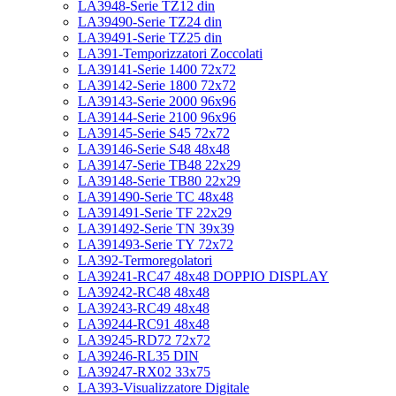
LA3948-Serie TZ12 din
LA39490-Serie TZ24 din
LA39491-Serie TZ25 din
LA391-Temporizzatori Zoccolati
LA39141-Serie 1400 72x72
LA39142-Serie 1800 72x72
LA39143-Serie 2000 96x96
LA39144-Serie 2100 96x96
LA39145-Serie S45 72x72
LA39146-Serie S48 48x48
LA39147-Serie TB48 22x29
LA39148-Serie TB80 22x29
LA391490-Serie TC 48x48
LA391491-Serie TF 22x29
LA391492-Serie TN 39x39
LA391493-Serie TY 72x72
LA392-Termoregolatori
LA39241-RC47 48x48 DOPPIO DISPLAY
LA39242-RC48 48x48
LA39243-RC49 48x48
LA39244-RC91 48x48
LA39245-RD72 72x72
LA39246-RL35 DIN
LA39247-RX02 33x75
LA393-Visualizzatore Digitale