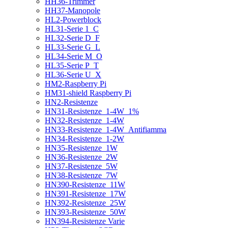
HH36-Trimmer
HH37-Manopole
HL2-Powerblock
HL31-Serie 1_C
HL32-Serie D_F
HL33-Serie G_L
HL34-Serie M_O
HL35-Serie P_T
HL36-Serie U_X
HM2-Raspberry Pi
HM31-shield Raspberry Pi
HN2-Resistenze
HN31-Resistenze_1-4W_1%
HN32-Resistenze_1-4W
HN33-Resistenze_1-4W_Antifiamma
HN34-Resistenze_1-2W
HN35-Resistenze_1W
HN36-Resistenze_2W
HN37-Resistenze_5W
HN38-Resistenze_7W
HN390-Resistenze_11W
HN391-Resistenze_17W
HN392-Resistenze_25W
HN393-Resistenze_50W
HN394-Resistenze Varie