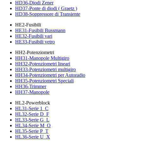
HD36-Diodi Zener
HD37-Ponte di diodi ( Graetz )
HD38-Soppressore di Transiente
HE2-Fusibili
HE31-Fusibili Bussmann
HE32-Fusibili vari
HE33-Fusibili vetro
HH2-Potenziometri
HH31-Manopole Multigiro
HH32-Potenziometri lineari
HH33-Potenziometri multigiro
HH34-Potenziometri per Autoradio
HH35-Potenziometri Speciali
HH36-Trimmer
HH37-Manopole
HL2-Powerblock
HL31-Serie 1_C
HL32-Serie D_F
HL33-Serie G_L
HL34-Serie M_O
HL35-Serie P_T
HL36-Serie U_X