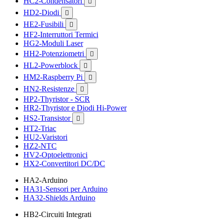
HC2-Condensatori

HD2-Diodi

HE2-Fusibili

HF2-Interruttori Termici
HG2-Moduli Laser
HH2-Potenziometri

HL2-Powerblock

HM2-Raspberry Pi

HN2-Resistenze

HP2-Thyristor - SCR
HR2-Thyristor e Diodi Hi-Power
HS2-Transistor

HT2-Triac
HU2-Varistori
HZ2-NTC
HV2-Optoelettronici
HX2-Convertitori DC/DC
HA2-Arduino
HA31-Sensori per Arduino
HA32-Shields Arduino
HB2-Circuiti Integrati