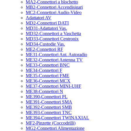
MA2-Connettori a blochetto
MB2-Connettori Accendisigari
MC2-Connettori Audio-Video
Adattatori AV
MD2-Connettori DATI
MD31-Adattatori Vas.
MD32-Connettori a Vaschetta
MD33-Connettori Centronix
MD34-Custodie Vas.
ME2-Connettori RF
ME31-Connettori Ant. Autoradio
ME32-Connettori Antenna TV
ME33-Connettori BNC
ME34-Connettori F
ME35-Connettori FME
ME36-Connettori MCX
ME37-Connettori MINI-UHF
ME38-Connettori N
ME390-Connettori PL
ME391-Connettori SMA
ME392-Connettori SMB
ME393-Connettori TNC
ME394-Connettori TWINAXIAL
MF2-Pinzette (Coccodrilli)
MG2-Connettori Alimentazione