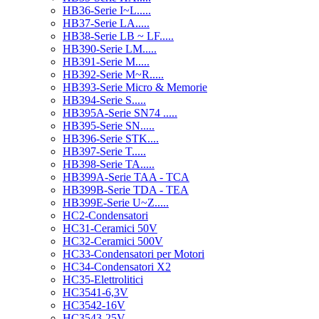
HB36-Serie I~L.....
HB37-Serie LA.....
HB38-Serie LB ~ LF.....
HB390-Serie LM.....
HB391-Serie M.....
HB392-Serie M~R.....
HB393-Serie Micro & Memorie
HB394-Serie S.....
HB395A-Serie SN74 .....
HB395-Serie SN.....
HB396-Serie STK....
HB397-Serie T.....
HB398-Serie TA.....
HB399A-Serie TAA - TCA
HB399B-Serie TDA - TEA
HB399E-Serie U~Z.....
HC2-Condensatori
HC31-Ceramici 50V
HC32-Ceramici 500V
HC33-Condensatori per Motori
HC34-Condensatori X2
HC35-Elettrolitici
HC3541-6,3V
HC3542-16V
HC3543-25V