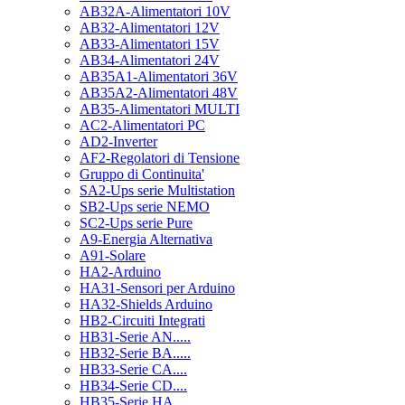
AB32A-Alimentatori 10V
AB32-Alimentatori 12V
AB33-Alimentatori 15V
AB34-Alimentatori 24V
AB35A1-Alimentatori 36V
AB35A2-Alimentatori 48V
AB35-Alimentatori MULTI
AC2-Alimentatori PC
AD2-Inverter
AF2-Regolatori di Tensione
Gruppo di Continuita'
SA2-Ups serie Multistation
SB2-Ups serie NEMO
SC2-Ups serie Pure
A9-Energia Alternativa
A91-Solare
HA2-Arduino
HA31-Sensori per Arduino
HA32-Shields Arduino
HB2-Circuiti Integrati
HB31-Serie AN.....
HB32-Serie BA.....
HB33-Serie CA....
HB34-Serie CD....
HB35-Serie HA.....