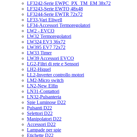
LF3242-Serie EWPC_PX_TM_EM 38x72
LF3243-Serie EWTQ 48x48
LF3244-Serie EWTR 72x72
LF33-Vari Eliwell
LF34-Accessori Termoregolatori
LW2 - EVCO
LW32 Termoregolatori
LW324 EV3 36x72
LW395 EV7 72x72
LW33 Timer
LW39 Accessori EVCO
LG2-Filtri di rete e Sensori
LH2-Hiquel
LL2-Inverter controllo motori
LM2-Micro switch
LN2-New Elfin
LN31-Contattori
LN32-Pulsanteria
Spie Luminose D22
Pulsanti D22
Selettori D22
Manipolatori D22
Accessori D22
Lampade per spie
Etichette D22