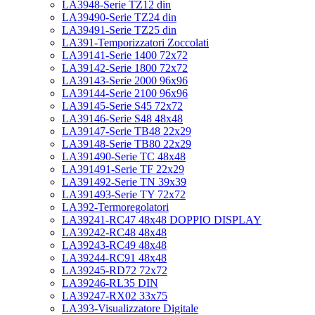
LA3948-Serie TZ12 din
LA39490-Serie TZ24 din
LA39491-Serie TZ25 din
LA391-Temporizzatori Zoccolati
LA39141-Serie 1400 72x72
LA39142-Serie 1800 72x72
LA39143-Serie 2000 96x96
LA39144-Serie 2100 96x96
LA39145-Serie S45 72x72
LA39146-Serie S48 48x48
LA39147-Serie TB48 22x29
LA39148-Serie TB80 22x29
LA391490-Serie TC 48x48
LA391491-Serie TF 22x29
LA391492-Serie TN 39x39
LA391493-Serie TY 72x72
LA392-Termoregolatori
LA39241-RC47 48x48 DOPPIO DISPLAY
LA39242-RC48 48x48
LA39243-RC49 48x48
LA39244-RC91 48x48
LA39245-RD72 72x72
LA39246-RL35 DIN
LA39247-RX02 33x75
LA393-Visualizzatore Digitale