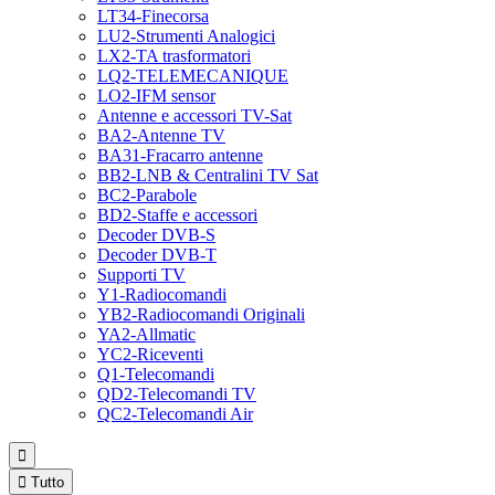
LT34-Finecorsa
LU2-Strumenti Analogici
LX2-TA trasformatori
LQ2-TELEMECANIQUE
LO2-IFM sensor
Antenne e accessori TV-Sat
BA2-Antenne TV
BA31-Fracarro antenne
BB2-LNB & Centralini TV Sat
BC2-Parabole
BD2-Staffe e accessori
Decoder DVB-S
Decoder DVB-T
Supporti TV
Y1-Radiocomandi
YB2-Radiocomandi Originali
YA2-Allmatic
YC2-Riceventi
Q1-Telecomandi
QD2-Telecomandi TV
QC2-Telecomandi Air


Tutto