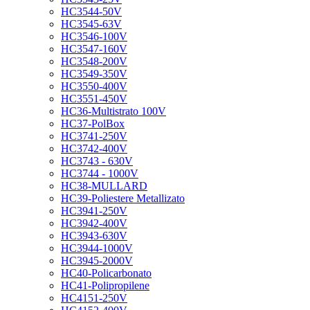
HC3544-50V
HC3545-63V
HC3546-100V
HC3547-160V
HC3548-200V
HC3549-350V
HC3550-400V
HC3551-450V
HC36-Multistrato 100V
HC37-PolBox
HC3741-250V
HC3742-400V
HC3743 - 630V
HC3744 - 1000V
HC38-MULLARD
HC39-Poliestere Metallizato
HC3941-250V
HC3942-400V
HC3943-630V
HC3944-1000V
HC3945-2000V
HC40-Policarbonato
HC41-Polipropilene
HC4151-250V