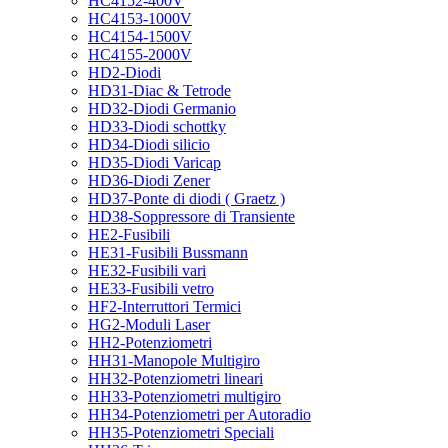
HC4152-400V
HC4153-1000V
HC4154-1500V
HC4155-2000V
HD2-Diodi
HD31-Diac & Tetrode
HD32-Diodi Germanio
HD33-Diodi schottky
HD34-Diodi silicio
HD35-Diodi Varicap
HD36-Diodi Zener
HD37-Ponte di diodi ( Graetz )
HD38-Soppressore di Transiente
HE2-Fusibili
HE31-Fusibili Bussmann
HE32-Fusibili vari
HE33-Fusibili vetro
HF2-Interruttori Termici
HG2-Moduli Laser
HH2-Potenziometri
HH31-Manopole Multigiro
HH32-Potenziometri lineari
HH33-Potenziometri multigiro
HH34-Potenziometri per Autoradio
HH35-Potenziometri Speciali