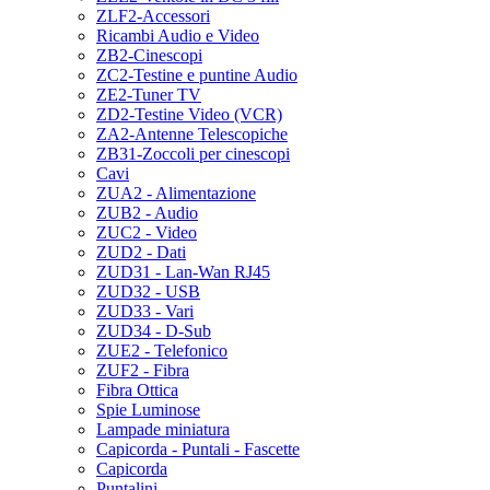
ZLF2-Accessori
Ricambi Audio e Video
ZB2-Cinescopi
ZC2-Testine e puntine Audio
ZE2-Tuner TV
ZD2-Testine Video (VCR)
ZA2-Antenne Telescopiche
ZB31-Zoccoli per cinescopi
Cavi
ZUA2 - Alimentazione
ZUB2 - Audio
ZUC2 - Video
ZUD2 - Dati
ZUD31 - Lan-Wan RJ45
ZUD32 - USB
ZUD33 - Vari
ZUD34 - D-Sub
ZUE2 - Telefonico
ZUF2 - Fibra
Fibra Ottica
Spie Luminose
Lampade miniatura
Capicorda - Puntali - Fascette
Capicorda
Puntalini