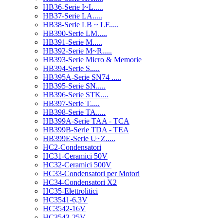
HB36-Serie I~L.....
HB37-Serie LA.....
HB38-Serie LB ~ LF.....
HB390-Serie LM.....
HB391-Serie M.....
HB392-Serie M~R.....
HB393-Serie Micro & Memorie
HB394-Serie S.....
HB395A-Serie SN74 .....
HB395-Serie SN.....
HB396-Serie STK....
HB397-Serie T.....
HB398-Serie TA.....
HB399A-Serie TAA - TCA
HB399B-Serie TDA - TEA
HB399E-Serie U~Z.....
HC2-Condensatori
HC31-Ceramici 50V
HC32-Ceramici 500V
HC33-Condensatori per Motori
HC34-Condensatori X2
HC35-Elettrolitici
HC3541-6,3V
HC3542-16V
HC3543-25V