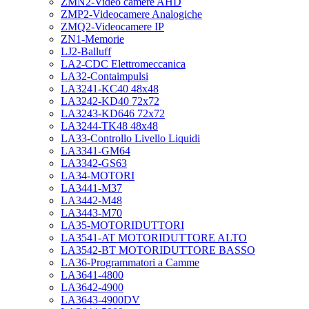
ZMN2-Video camere AHD
ZMP2-Videocamere Analogiche
ZMQ2-Videocamere IP
ZN1-Memorie
LJ2-Balluff
LA2-CDC Elettromeccanica
LA32-Contaimpulsi
LA3241-KC40 48x48
LA3242-KD40 72x72
LA3243-KD646 72x72
LA3244-TK48 48x48
LA33-Controllo Livello Liquidi
LA3341-GM64
LA3342-GS63
LA34-MOTORI
LA3441-M37
LA3442-M48
LA3443-M70
LA35-MOTORIDUTTORI
LA3541-AT MOTORIDUTTORE ALTO
LA3542-BT MOTORIDUTTORE BASSO
LA36-Programmatori a Camme
LA3641-4800
LA3642-4900
LA3643-4900DV