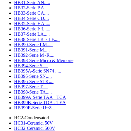
HB31-Serie AN.....
HB32-Serie BA.....
HB33-Serie CA....
HB34-Serie CD....
HB35-Serie HA.....
HB36-Serie I~L.....
HB37-Serie LA.....
HB38-Serie LB ~ LF.....
HB390-Serie LM.....
HB391-Serie M.....
HB392-Serie M~R.....
HB393-Serie Micro & Memorie
HB394-Serie S.....
HB395A-Serie SN74 .....
HB395-Serie SN.....
HB396-Serie STK....
HB397-Serie T.....
HB398-Serie TA.....
HB399A-Serie TAA - TCA
HB399B-Serie TDA - TEA
HB399E-Serie U~Z.....
HC2-Condensatori
HC31-Ceramici 50V
HC32-Ceramici 500V