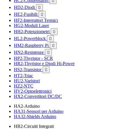
HC2-Condensatori

HD2-Diodi

HE2-Fusibili

HF2-Interruttori Termici
HG2-Moduli Laser
HH2-Potenziometri

HL2-Powerblock

HM2-Raspberry Pi

HN2-Resistenze

HP2-Thyristor - SCR
HR2-Thyristor e Diodi Hi-Power
HS2-Transistor

HT2-Triac
HU2-Varistori
HZ2-NTC
HV2-Optoelettronici
HX2-Convertitori DC/DC
HA2-Arduino
HA31-Sensori per Arduino
HA32-Shields Arduino
HB2-Circuiti Integrati