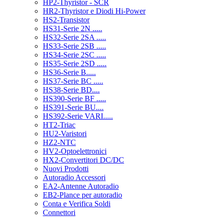
HP2-Thyristor - SCR
HR2-Thyristor e Diodi Hi-Power
HS2-Transistor
HS31-Serie 2N .....
HS32-Serie 2SA .....
HS33-Serie 2SB .....
HS34-Serie 2SC .....
HS35-Serie 2SD .....
HS36-Serie B.....
HS37-Serie BC .....
HS38-Serie BD....
HS390-Serie BF .....
HS391-Serie BU....
HS392-Serie VARI.....
HT2-Triac
HU2-Varistori
HZ2-NTC
HV2-Optoelettronici
HX2-Convertitori DC/DC
Nuovi Prodotti
Autoradio Accessori
EA2-Antenne Autoradio
EB2-Plance per autoradio
Conta e Verifica Soldi
Connettori