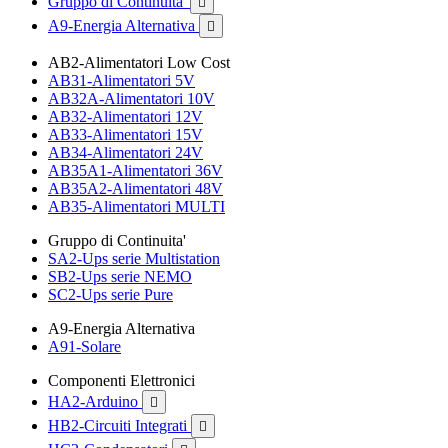
Gruppo di Continuita'

A9-Energia Alternativa

AB2-Alimentatori Low Cost
AB31-Alimentatori 5V
AB32A-Alimentatori 10V
AB32-Alimentatori 12V
AB33-Alimentatori 15V
AB34-Alimentatori 24V
AB35A1-Alimentatori 36V
AB35A2-Alimentatori 48V
AB35-Alimentatori MULTI
Gruppo di Continuita'
SA2-Ups serie Multistation
SB2-Ups serie NEMO
SC2-Ups serie Pure
A9-Energia Alternativa
A91-Solare
Componenti Elettronici
HA2-Arduino

HB2-Circuiti Integrati
