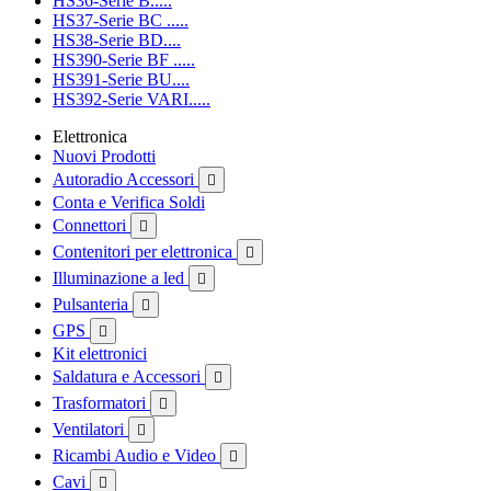
HS36-Serie B.....
HS37-Serie BC .....
HS38-Serie BD....
HS390-Serie BF .....
HS391-Serie BU....
HS392-Serie VARI.....
Elettronica
Nuovi Prodotti
Autoradio Accessori

Conta e Verifica Soldi
Connettori

Contenitori per elettronica

Illuminazione a led

Pulsanteria

GPS

Kit elettronici
Saldatura e Accessori

Trasformatori

Ventilatori

Ricambi Audio e Video

Cavi
