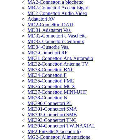
MA2-Connettori a blochetto
MB2-Connettori Accendisigari
MC2-Connettori Audio-Video
Adattatori AV
MD2-Connettori DATI
MD31-Adattatori Vas.
MD32-Connettori a Vaschetta
MD33-Connettori Centronix
MD34-Custodie Vas.
ME2-Connettori RF
ME31-Connettori Ant. Autoradio
ME32-Connettori Antenna TV
ME33-Connettori BNC
ME34-Connettori F
ME35-Connettori FME
ME36-Connettori MCX
ME37-Connettori MINI-UHF
ME38-Connettori N
ME390-Connettori PL
ME391-Connettori SMA
ME392-Connettori SMB
ME393-Connettori TNC
ME394-Connettori TWINAXIAL
MF2-Pinzette (Coccodrilli)
MG2-Connettori Alimentazione