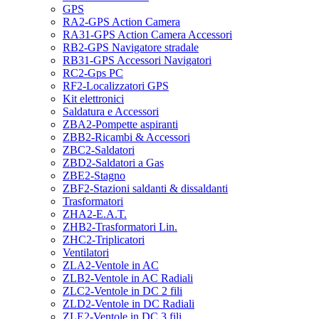
GPS
RA2-GPS Action Camera
RA31-GPS Action Camera Accessori
RB2-GPS Navigatore stradale
RB31-GPS Accessori Navigatori
RC2-Gps PC
RF2-Localizzatori GPS
Kit elettronici
Saldatura e Accessori
ZBA2-Pompette aspiranti
ZBB2-Ricambi & Accessori
ZBC2-Saldatori
ZBD2-Saldatori a Gas
ZBE2-Stagno
ZBF2-Stazioni saldanti & dissaldanti
Trasformatori
ZHA2-E.A.T.
ZHB2-Trasformatori Lin.
ZHC2-Triplicatori
Ventilatori
ZLA2-Ventole in AC
ZLB2-Ventole in AC Radiali
ZLC2-Ventole in DC 2 fili
ZLD2-Ventole in DC Radiali
ZLE2-Ventole in DC 3 fili