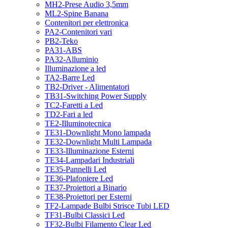
MH2-Prese Audio 3,5mm
ML2-Spine Banana
Contenitori per elettronica
PA2-Contenitori vari
PB2-Teko
PA31-ABS
PA32-Alluminio
Illuminazione a led
TA2-Barre Led
TB2-Driver - Alimentatori
TB31-Switching Power Supply
TC2-Faretti a Led
TD2-Fari a led
TE2-Illuminotecnica
TE31-Downlight Mono lampada
TE32-Downlight Multi Lampada
TE33-Illuminazione Esterni
TE34-Lampadari Industriali
TE35-Pannelli Led
TE36-Plafoniere Led
TE37-Proiettori a Binario
TE38-Proiettori per Esterni
TF2-Lampade Bulbi Strisce Tubi LED
TF31-Bulbi Classici Led
TF32-Bulbi Filamento Clear Led