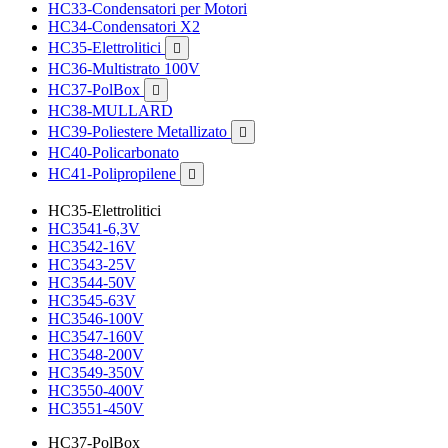
HC33-Condensatori per Motori
HC34-Condensatori X2
HC35-Elettrolitici

HC36-Multistrato 100V
HC37-PolBox

HC38-MULLARD
HC39-Poliestere Metallizato

HC40-Policarbonato
HC41-Polipropilene

HC35-Elettrolitici
HC3541-6,3V
HC3542-16V
HC3543-25V
HC3544-50V
HC3545-63V
HC3546-100V
HC3547-160V
HC3548-200V
HC3549-350V
HC3550-400V
HC3551-450V
HC37-PolBox