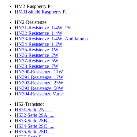
HM2-Raspberry Pi
HM31-shield Raspberry Pi
HN2-Resistenze
HN31-Resistenze_1-4W_1%
HN32-Resistenze_1-4W
HN33-Resistenze_1-4W_Antifiamma
HN34-Resistenze_1-2W
HN35-Resistenze_1W
HN36-Resistenze_2W
HN37-Resistenze_5W
HN38-Resistenze_7W
HN390-Resistenze_11W
HN391-Resistenze_17W
HN392-Resistenze_25W
HN393-Resistenze_50W
HN394-Resistenze Varie
HS2-Transistor
HS31-Serie 2N .....
HS32-Serie 2SA .....
HS33-Serie 2SB .....
HS34-Serie 2SC .....
HS35-Serie 2SD .....