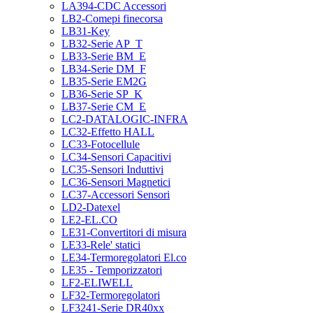
LA394-CDC Accessori
LB2-Comepi finecorsa
LB31-Key
LB32-Serie AP_T
LB33-Serie BM_E
LB34-Serie DM_F
LB35-Serie EM2G
LB36-Serie SP_K
LB37-Serie CM_E
LC2-DATALOGIC-INFRA
LC32-Effetto HALL
LC33-Fotocellule
LC34-Sensori Capacitivi
LC35-Sensori Induttivi
LC36-Sensori Magnetici
LC37-Accessori Sensori
LD2-Datexel
LE2-EL.CO
LE31-Convertitori di misura
LE33-Rele' statici
LE34-Termoregolatori El.co
LE35 - Temporizzatori
LF2-ELIWELL
LF32-Termoregolatori
LF3241-Serie DR40xx