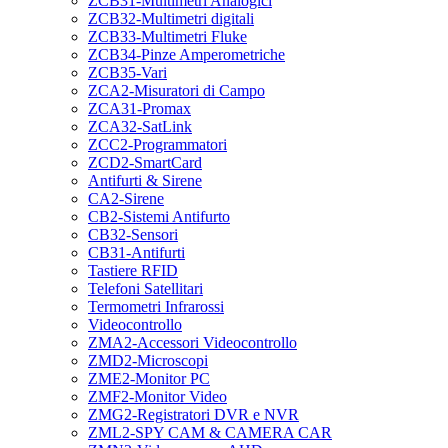
ZCB31-Multimetri Analogici
ZCB32-Multimetri digitali
ZCB33-Multimetri Fluke
ZCB34-Pinze Amperometriche
ZCB35-Vari
ZCA2-Misuratori di Campo
ZCA31-Promax
ZCA32-SatLink
ZCC2-Programmatori
ZCD2-SmartCard
Antifurti & Sirene
CA2-Sirene
CB2-Sistemi Antifurto
CB32-Sensori
CB31-Antifurti
Tastiere RFID
Telefoni Satellitari
Termometri Infrarossi
Videocontrollo
ZMA2-Accessori Videocontrollo
ZMD2-Microscopi
ZME2-Monitor PC
ZMF2-Monitor Video
ZMG2-Registratori DVR e NVR
ZML2-SPY CAM & CAMERA CAR