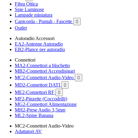
Fibra Ottica
Spie Luminose
Lampade miniatura
Capicorda - Puntali - Fascette

Outlet
Autoradio Accessori
EA2-Antenne Autoradio
EB2-Plance per autoradio
Connettori
MA2-Connettori a blochetto
MB2-Connettori Accendisigari
MC2-Connettori Audio-Video

MD2-Connettori DATI

ME2-Connettori RF

MF2-Pinzette (Coccodrilli)
MG2-Connettori Alimentazione
MH2-Prese Audio 3,5mm
ML2-Spine Banana
MC2-Connettori Audio-Video
Adattatori AV