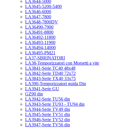
LA3644-5000
LA3645-5200-5400
LA3646-6000
LA3647-7800
LA3648-7800DV
LA36490-7900
LA36491-8800
LA36492-11800
LA36493-11900
LA36494-14000
LA36495-PM21
LA37-SBRINATORI
LA38-Temporizzatori con Morsetti a vite
LA3841-Serie TC40 48x48
LA3842-Serie TD40 72x72
LA3843-Serie TX40 33x75
LA390-Temporizzatori guida Din
LA3941-Serie GU
GZ90 din
LA3942-Serie TU56 din
LA3943-Serie TU93 - TU94 din
LA3944-Serie TV49 din
LA3945-Serie TV51 din
LA3946-Serie TV52 din
LA3947-Serie TV56 din