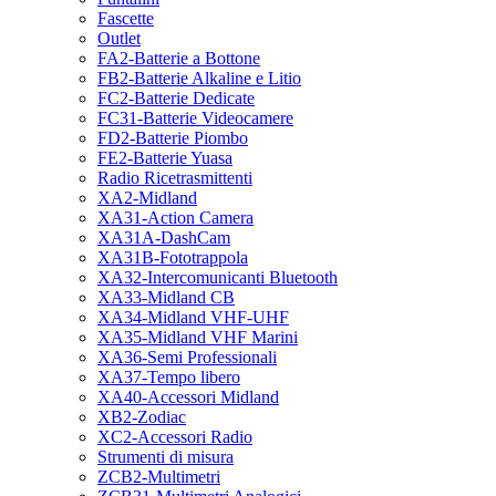
Fascette
Outlet
FA2-Batterie a Bottone
FB2-Batterie Alkaline e Litio
FC2-Batterie Dedicate
FC31-Batterie Videocamere
FD2-Batterie Piombo
FE2-Batterie Yuasa
Radio Ricetrasmittenti
XA2-Midland
XA31-Action Camera
XA31A-DashCam
XA31B-Fototrappola
XA32-Intercomunicanti Bluetooth
XA33-Midland CB
XA34-Midland VHF-UHF
XA35-Midland VHF Marini
XA36-Semi Professionali
XA37-Tempo libero
XA40-Accessori Midland
XB2-Zodiac
XC2-Accessori Radio
Strumenti di misura
ZCB2-Multimetri