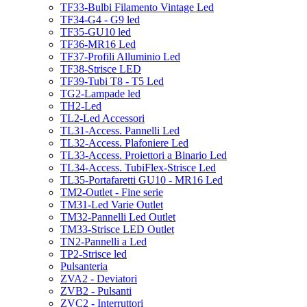
TF33-Bulbi Filamento Vintage Led
TF34-G4 - G9 led
TF35-GU10 led
TF36-MR16 Led
TF37-Profili Alluminio Led
TF38-Strisce LED
TF39-Tubi T8 - T5 Led
TG2-Lampade led
TH2-Led
TL2-Led Accessori
TL31-Access. Pannelli Led
TL32-Access. Plafoniere Led
TL33-Access. Proiettori a Binario Led
TL34-Access. TubiFlex-Strisce Led
TL35-Portafaretti GU10 - MR16 Led
TM2-Outlet - Fine serie
TM31-Led Varie Outlet
TM32-Pannelli Led Outlet
TM33-Strisce LED Outlet
TN2-Pannelli a Led
TP2-Strisce led
Pulsanteria
ZVA2 - Deviatori
ZVB2 - Pulsanti
ZVC2 - Interruttori