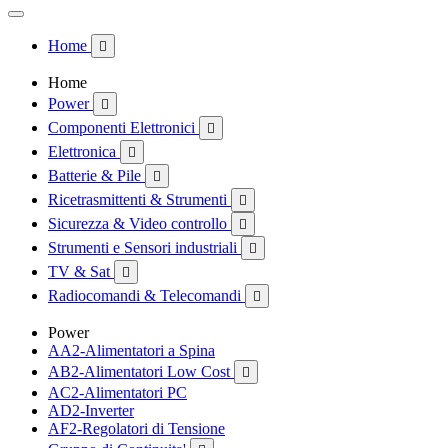
Home

Home
Power

Componenti Elettronici

Elettronica

Batterie & Pile

Ricetrasmittenti & Strumenti

Sicurezza & Video controllo

Strumenti e Sensori industriali

TV & Sat

Radiocomandi & Telecomandi

Power
AA2-Alimentatori a Spina
AB2-Alimentatori Low Cost

AC2-Alimentatori PC
AD2-Inverter
AF2-Regolatori di Tensione