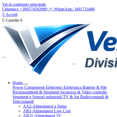
Vai al contenuto principale
Chiamaci: +390574592089 -*- WhatsApp: 3491733486

Accedi

Carrello
0
Home
Power
Componenti Elettronici
Elettronica
Batterie & Pile
Ricetrasmittenti & Strumenti
Sicurezza & Video controllo
Strumenti e Sensori industriali
TV & Sat
Radiocomandi &
Telecomandi
AA2-Alimentatori a Spina
AB2-Alimentatori Low Cost
AB31-Alimentatori 5V