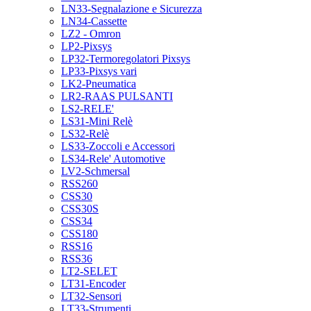
LN33-Segnalazione e Sicurezza
LN34-Cassette
LZ2 - Omron
LP2-Pixsys
LP32-Termoregolatori Pixsys
LP33-Pixsys vari
LK2-Pneumatica
LR2-RAAS PULSANTI
LS2-RELE'
LS31-Mini Relè
LS32-Relè
LS33-Zoccoli e Accessori
LS34-Rele' Automotive
LV2-Schmersal
RSS260
CSS30
CSS30S
CSS34
CSS180
RSS16
RSS36
LT2-SELET
LT31-Encoder
LT32-Sensori
LT33-Strumenti