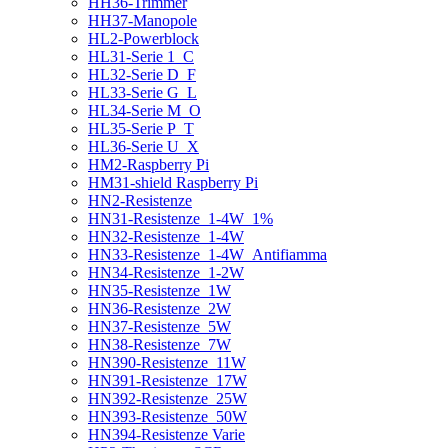
HH36-Trimmer
HH37-Manopole
HL2-Powerblock
HL31-Serie 1_C
HL32-Serie D_F
HL33-Serie G_L
HL34-Serie M_O
HL35-Serie P_T
HL36-Serie U_X
HM2-Raspberry Pi
HM31-shield Raspberry Pi
HN2-Resistenze
HN31-Resistenze_1-4W_1%
HN32-Resistenze_1-4W
HN33-Resistenze_1-4W_Antifiamma
HN34-Resistenze_1-2W
HN35-Resistenze_1W
HN36-Resistenze_2W
HN37-Resistenze_5W
HN38-Resistenze_7W
HN390-Resistenze_11W
HN391-Resistenze_17W
HN392-Resistenze_25W
HN393-Resistenze_50W
HN394-Resistenze Varie