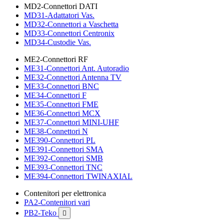
MD2-Connettori DATI
MD31-Adattatori Vas.
MD32-Connettori a Vaschetta
MD33-Connettori Centronix
MD34-Custodie Vas.
ME2-Connettori RF
ME31-Connettori Ant. Autoradio
ME32-Connettori Antenna TV
ME33-Connettori BNC
ME34-Connettori F
ME35-Connettori FME
ME36-Connettori MCX
ME37-Connettori MINI-UHF
ME38-Connettori N
ME390-Connettori PL
ME391-Connettori SMA
ME392-Connettori SMB
ME393-Connettori TNC
ME394-Connettori TWINAXIAL
Contenitori per elettronica
PA2-Contenitori vari
PB2-Teko
