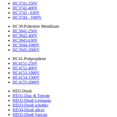
HC3741-250V
HC3742-400V
HC3743 - 630V
HC3744 - 1000V
HC39-Poliestere Metallizato
HC3941-250V
HC3942-400V
HC3943-630V
HC3944-1000V
HC3945-2000V
HC41-Polipropilene
HC4151-250V
HC4152-400V
HC4153-1000V
HC4154-1500V
HC4155-2000V
HD2-Diodi
HD31-Diac & Tetrode
HD32-Diodi Germanio
HD33-Diodi schottky
HD34-Diodi silicio
HD35-Diodi Varicap