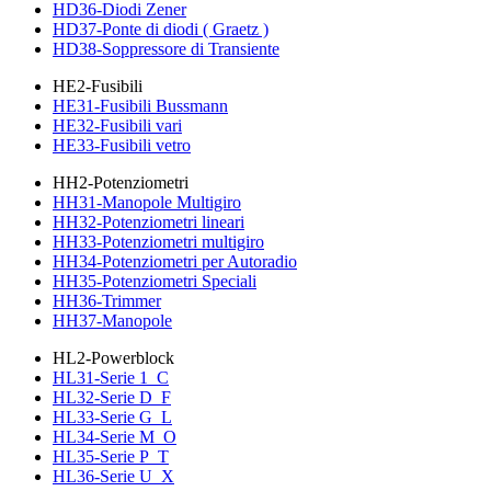
HD36-Diodi Zener
HD37-Ponte di diodi ( Graetz )
HD38-Soppressore di Transiente
HE2-Fusibili
HE31-Fusibili Bussmann
HE32-Fusibili vari
HE33-Fusibili vetro
HH2-Potenziometri
HH31-Manopole Multigiro
HH32-Potenziometri lineari
HH33-Potenziometri multigiro
HH34-Potenziometri per Autoradio
HH35-Potenziometri Speciali
HH36-Trimmer
HH37-Manopole
HL2-Powerblock
HL31-Serie 1_C
HL32-Serie D_F
HL33-Serie G_L
HL34-Serie M_O
HL35-Serie P_T
HL36-Serie U_X