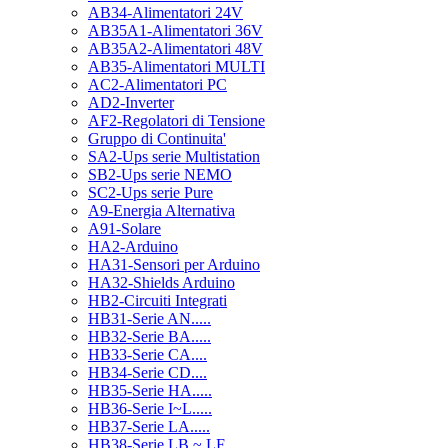
AB34-Alimentatori 24V
AB35A1-Alimentatori 36V
AB35A2-Alimentatori 48V
AB35-Alimentatori MULTI
AC2-Alimentatori PC
AD2-Inverter
AF2-Regolatori di Tensione
Gruppo di Continuita'
SA2-Ups serie Multistation
SB2-Ups serie NEMO
SC2-Ups serie Pure
A9-Energia Alternativa
A91-Solare
HA2-Arduino
HA31-Sensori per Arduino
HA32-Shields Arduino
HB2-Circuiti Integrati
HB31-Serie AN.....
HB32-Serie BA.....
HB33-Serie CA....
HB34-Serie CD....
HB35-Serie HA.....
HB36-Serie I~L.....
HB37-Serie LA.....
HB38-Serie LB ~ LF.....