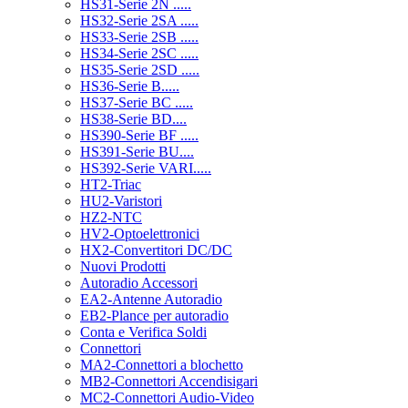
HS31-Serie 2N .....
HS32-Serie 2SA .....
HS33-Serie 2SB .....
HS34-Serie 2SC .....
HS35-Serie 2SD .....
HS36-Serie B.....
HS37-Serie BC .....
HS38-Serie BD....
HS390-Serie BF .....
HS391-Serie BU....
HS392-Serie VARI.....
HT2-Triac
HU2-Varistori
HZ2-NTC
HV2-Optoelettronici
HX2-Convertitori DC/DC
Nuovi Prodotti
Autoradio Accessori
EA2-Antenne Autoradio
EB2-Plance per autoradio
Conta e Verifica Soldi
Connettori
MA2-Connettori a blochetto
MB2-Connettori Accendisigari
MC2-Connettori Audio-Video