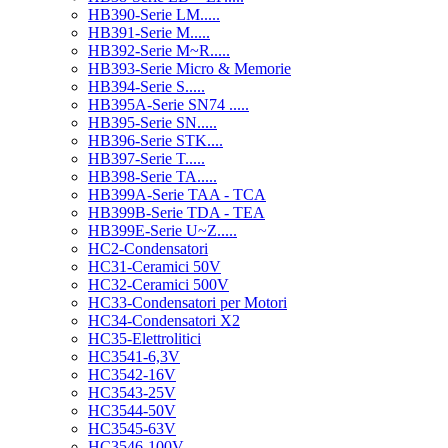
HB390-Serie LM.....
HB391-Serie M.....
HB392-Serie M~R.....
HB393-Serie Micro & Memorie
HB394-Serie S.....
HB395A-Serie SN74 .....
HB395-Serie SN.....
HB396-Serie STK....
HB397-Serie T.....
HB398-Serie TA.....
HB399A-Serie TAA - TCA
HB399B-Serie TDA - TEA
HB399E-Serie U~Z.....
HC2-Condensatori
HC31-Ceramici 50V
HC32-Ceramici 500V
HC33-Condensatori per Motori
HC34-Condensatori X2
HC35-Elettrolitici
HC3541-6,3V
HC3542-16V
HC3543-25V
HC3544-50V
HC3545-63V
HC3546-100V