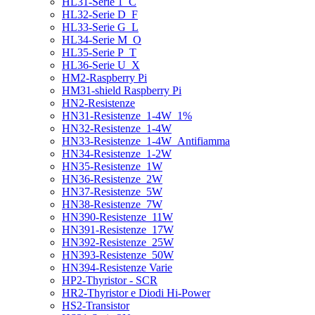
HL31-Serie 1_C
HL32-Serie D_F
HL33-Serie G_L
HL34-Serie M_O
HL35-Serie P_T
HL36-Serie U_X
HM2-Raspberry Pi
HM31-shield Raspberry Pi
HN2-Resistenze
HN31-Resistenze_1-4W_1%
HN32-Resistenze_1-4W
HN33-Resistenze_1-4W_Antifiamma
HN34-Resistenze_1-2W
HN35-Resistenze_1W
HN36-Resistenze_2W
HN37-Resistenze_5W
HN38-Resistenze_7W
HN390-Resistenze_11W
HN391-Resistenze_17W
HN392-Resistenze_25W
HN393-Resistenze_50W
HN394-Resistenze Varie
HP2-Thyristor - SCR
HR2-Thyristor e Diodi Hi-Power
HS2-Transistor