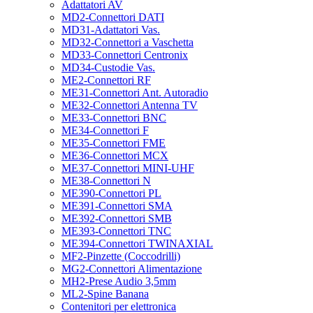
Adattatori AV
MD2-Connettori DATI
MD31-Adattatori Vas.
MD32-Connettori a Vaschetta
MD33-Connettori Centronix
MD34-Custodie Vas.
ME2-Connettori RF
ME31-Connettori Ant. Autoradio
ME32-Connettori Antenna TV
ME33-Connettori BNC
ME34-Connettori F
ME35-Connettori FME
ME36-Connettori MCX
ME37-Connettori MINI-UHF
ME38-Connettori N
ME390-Connettori PL
ME391-Connettori SMA
ME392-Connettori SMB
ME393-Connettori TNC
ME394-Connettori TWINAXIAL
MF2-Pinzette (Coccodrilli)
MG2-Connettori Alimentazione
MH2-Prese Audio 3,5mm
ML2-Spine Banana
Contenitori per elettronica