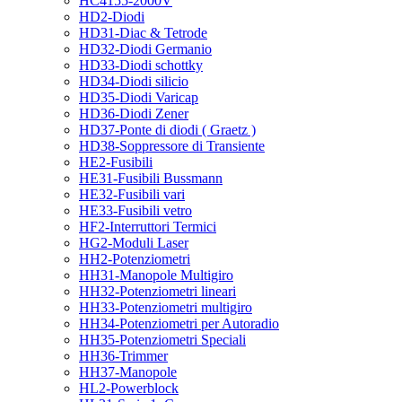
HC4155-2000V
HD2-Diodi
HD31-Diac & Tetrode
HD32-Diodi Germanio
HD33-Diodi schottky
HD34-Diodi silicio
HD35-Diodi Varicap
HD36-Diodi Zener
HD37-Ponte di diodi ( Graetz )
HD38-Soppressore di Transiente
HE2-Fusibili
HE31-Fusibili Bussmann
HE32-Fusibili vari
HE33-Fusibili vetro
HF2-Interruttori Termici
HG2-Moduli Laser
HH2-Potenziometri
HH31-Manopole Multigiro
HH32-Potenziometri lineari
HH33-Potenziometri multigiro
HH34-Potenziometri per Autoradio
HH35-Potenziometri Speciali
HH36-Trimmer
HH37-Manopole
HL2-Powerblock