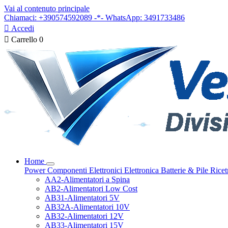
Vai al contenuto principale
Chiamaci: +390574592089 -*- WhatsApp: 3491733486

Accedi

Carrello
0
Home
Power
Componenti Elettronici
Elettronica
Batterie & Pile
Ricet
AA2-Alimentatori a Spina
AB2-Alimentatori Low Cost
AB31-Alimentatori 5V
AB32A-Alimentatori 10V
AB32-Alimentatori 12V
AB33-Alimentatori 15V