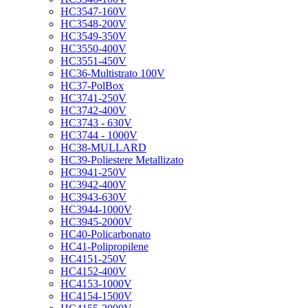
HC3547-160V
HC3548-200V
HC3549-350V
HC3550-400V
HC3551-450V
HC36-Multistrato 100V
HC37-PolBox
HC3741-250V
HC3742-400V
HC3743 - 630V
HC3744 - 1000V
HC38-MULLARD
HC39-Poliestere Metallizato
HC3941-250V
HC3942-400V
HC3943-630V
HC3944-1000V
HC3945-2000V
HC40-Policarbonato
HC41-Polipropilene
HC4151-250V
HC4152-400V
HC4153-1000V
HC4154-1500V