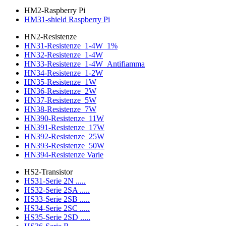
HM2-Raspberry Pi
HM31-shield Raspberry Pi
HN2-Resistenze
HN31-Resistenze_1-4W_1%
HN32-Resistenze_1-4W
HN33-Resistenze_1-4W_Antifiamma
HN34-Resistenze_1-2W
HN35-Resistenze_1W
HN36-Resistenze_2W
HN37-Resistenze_5W
HN38-Resistenze_7W
HN390-Resistenze_11W
HN391-Resistenze_17W
HN392-Resistenze_25W
HN393-Resistenze_50W
HN394-Resistenze Varie
HS2-Transistor
HS31-Serie 2N .....
HS32-Serie 2SA .....
HS33-Serie 2SB .....
HS34-Serie 2SC .....
HS35-Serie 2SD .....