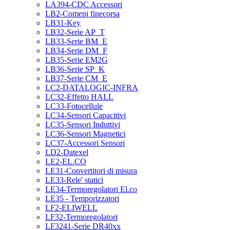
LA394-CDC Accessori
LB2-Comepi finecorsa
LB31-Key
LB32-Serie AP_T
LB33-Serie BM_E
LB34-Serie DM_F
LB35-Serie EM2G
LB36-Serie SP_K
LB37-Serie CM_E
LC2-DATALOGIC-INFRA
LC32-Effetto HALL
LC33-Fotocellule
LC34-Sensori Capacitivi
LC35-Sensori Induttivi
LC36-Sensori Magnetici
LC37-Accessori Sensori
LD2-Datexel
LE2-EL.CO
LE31-Convertitori di misura
LE33-Rele' statici
LE34-Termoregolatori El.co
LE35 - Temporizzatori
LF2-ELIWELL
LF32-Termoregolatori
LF3241-Serie DR40xx