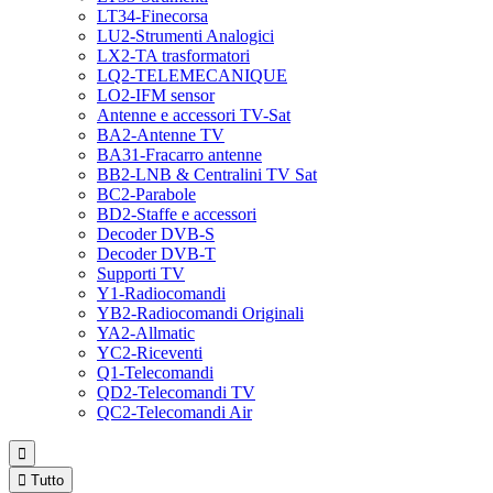
LT34-Finecorsa
LU2-Strumenti Analogici
LX2-TA trasformatori
LQ2-TELEMECANIQUE
LO2-IFM sensor
Antenne e accessori TV-Sat
BA2-Antenne TV
BA31-Fracarro antenne
BB2-LNB & Centralini TV Sat
BC2-Parabole
BD2-Staffe e accessori
Decoder DVB-S
Decoder DVB-T
Supporti TV
Y1-Radiocomandi
YB2-Radiocomandi Originali
YA2-Allmatic
YC2-Riceventi
Q1-Telecomandi
QD2-Telecomandi TV
QC2-Telecomandi Air


Tutto