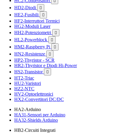
HC2-Condensatori

HD2-Diodi

HE2-Fusibili

HF2-Interruttori Termici
HG2-Moduli Laser
HH2-Potenziometri

HL2-Powerblock

HM2-Raspberry Pi

HN2-Resistenze

HP2-Thyristor - SCR
HR2-Thyristor e Diodi Hi-Power
HS2-Transistor

HT2-Triac
HU2-Varistori
HZ2-NTC
HV2-Optoelettronici
HX2-Convertitori DC/DC
HA2-Arduino
HA31-Sensori per Arduino
HA32-Shields Arduino
HB2-Circuiti Integrati