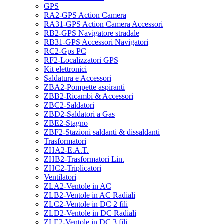
GPS
RA2-GPS Action Camera
RA31-GPS Action Camera Accessori
RB2-GPS Navigatore stradale
RB31-GPS Accessori Navigatori
RC2-Gps PC
RF2-Localizzatori GPS
Kit elettronici
Saldatura e Accessori
ZBA2-Pompette aspiranti
ZBB2-Ricambi & Accessori
ZBC2-Saldatori
ZBD2-Saldatori a Gas
ZBE2-Stagno
ZBF2-Stazioni saldanti & dissaldanti
Trasformatori
ZHA2-E.A.T.
ZHB2-Trasformatori Lin.
ZHC2-Triplicatori
Ventilatori
ZLA2-Ventole in AC
ZLB2-Ventole in AC Radiali
ZLC2-Ventole in DC 2 fili
ZLD2-Ventole in DC Radiali
ZLE2-Ventole in DC 3 fili