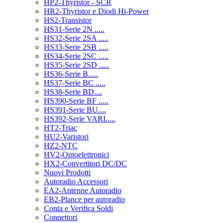
HP2-Thyristor - SCR
HR2-Thyristor e Diodi Hi-Power
HS2-Transistor
HS31-Serie 2N .....
HS32-Serie 2SA .....
HS33-Serie 2SB .....
HS34-Serie 2SC .....
HS35-Serie 2SD .....
HS36-Serie B.....
HS37-Serie BC .....
HS38-Serie BD....
HS390-Serie BF .....
HS391-Serie BU....
HS392-Serie VARI.....
HT2-Triac
HU2-Varistori
HZ2-NTC
HV2-Optoelettronici
HX2-Convertitori DC/DC
Nuovi Prodotti
Autoradio Accessori
EA2-Antenne Autoradio
EB2-Plance per autoradio
Conta e Verifica Soldi
Connettori