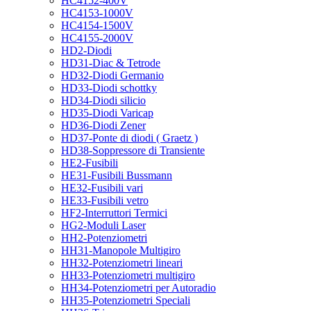
HC4152-400V
HC4153-1000V
HC4154-1500V
HC4155-2000V
HD2-Diodi
HD31-Diac & Tetrode
HD32-Diodi Germanio
HD33-Diodi schottky
HD34-Diodi silicio
HD35-Diodi Varicap
HD36-Diodi Zener
HD37-Ponte di diodi ( Graetz )
HD38-Soppressore di Transiente
HE2-Fusibili
HE31-Fusibili Bussmann
HE32-Fusibili vari
HE33-Fusibili vetro
HF2-Interruttori Termici
HG2-Moduli Laser
HH2-Potenziometri
HH31-Manopole Multigiro
HH32-Potenziometri lineari
HH33-Potenziometri multigiro
HH34-Potenziometri per Autoradio
HH35-Potenziometri Speciali