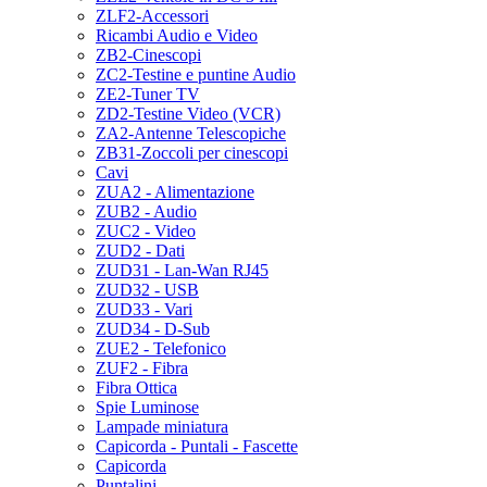
ZLF2-Accessori
Ricambi Audio e Video
ZB2-Cinescopi
ZC2-Testine e puntine Audio
ZE2-Tuner TV
ZD2-Testine Video (VCR)
ZA2-Antenne Telescopiche
ZB31-Zoccoli per cinescopi
Cavi
ZUA2 - Alimentazione
ZUB2 - Audio
ZUC2 - Video
ZUD2 - Dati
ZUD31 - Lan-Wan RJ45
ZUD32 - USB
ZUD33 - Vari
ZUD34 - D-Sub
ZUE2 - Telefonico
ZUF2 - Fibra
Fibra Ottica
Spie Luminose
Lampade miniatura
Capicorda - Puntali - Fascette
Capicorda
Puntalini