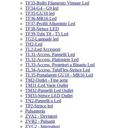
TF33-Bulbi Filamento Vintage Led
TF34-G4 - G9 led
TF35-GU10 led
TF36-MR16 Led
TF37-Profili Alluminio Led
TF38-Strisce LED
TF39-Tubi T8 - T5 Led
TG2-Lampade led
TH2-Led
TL2-Led Accessori
TL31-Access. Pannelli Led
TL32-Access. Plafoniere Led
TL33-Access. Proiettori a Binario Led
TL34-Access. TubiFlex-Strisce Led
TL35-Portafaretti GU10 - MR16 Led
TM2-Outlet - Fine serie
TM31-Led Varie Outlet
TM32-Pannelli Led Outlet
TM33-Strisce LED Outlet
TN2-Pannelli a Led
TP2-Strisce led
Pulsanteria
ZVA2 - Deviatori
ZVB2 - Pulsanti
ZVC2 - Interruttori