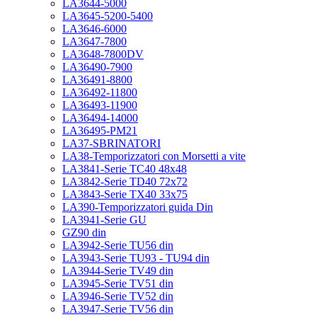
LA3644-5000
LA3645-5200-5400
LA3646-6000
LA3647-7800
LA3648-7800DV
LA36490-7900
LA36491-8800
LA36492-11800
LA36493-11900
LA36494-14000
LA36495-PM21
LA37-SBRINATORI
LA38-Temporizzatori con Morsetti a vite
LA3841-Serie TC40 48x48
LA3842-Serie TD40 72x72
LA3843-Serie TX40 33x75
LA390-Temporizzatori guida Din
LA3941-Serie GU
GZ90 din
LA3942-Serie TU56 din
LA3943-Serie TU93 - TU94 din
LA3944-Serie TV49 din
LA3945-Serie TV51 din
LA3946-Serie TV52 din
LA3947-Serie TV56 din