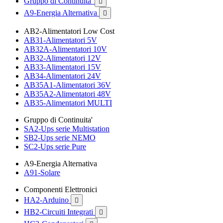
Gruppo di Continuita'

A9-Energia Alternativa

AB2-Alimentatori Low Cost
AB31-Alimentatori 5V
AB32A-Alimentatori 10V
AB32-Alimentatori 12V
AB33-Alimentatori 15V
AB34-Alimentatori 24V
AB35A1-Alimentatori 36V
AB35A2-Alimentatori 48V
AB35-Alimentatori MULTI
Gruppo di Continuita'
SA2-Ups serie Multistation
SB2-Ups serie NEMO
SC2-Ups serie Pure
A9-Energia Alternativa
A91-Solare
Componenti Elettronici
HA2-Arduino

HB2-Circuiti Integrati
