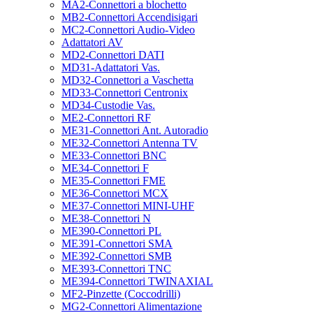
MA2-Connettori a blochetto
MB2-Connettori Accendisigari
MC2-Connettori Audio-Video
Adattatori AV
MD2-Connettori DATI
MD31-Adattatori Vas.
MD32-Connettori a Vaschetta
MD33-Connettori Centronix
MD34-Custodie Vas.
ME2-Connettori RF
ME31-Connettori Ant. Autoradio
ME32-Connettori Antenna TV
ME33-Connettori BNC
ME34-Connettori F
ME35-Connettori FME
ME36-Connettori MCX
ME37-Connettori MINI-UHF
ME38-Connettori N
ME390-Connettori PL
ME391-Connettori SMA
ME392-Connettori SMB
ME393-Connettori TNC
ME394-Connettori TWINAXIAL
MF2-Pinzette (Coccodrilli)
MG2-Connettori Alimentazione