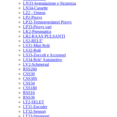
LN33-Segnalazione e Sicurezza
LN34-Cassette
LZ2 - Omron
LP2-Pixsys
LP32-Termoregolatori Pixsys
LP33-Pixsys vari
LK2-Pneumatica
LR2-RAAS PULSANTI
LS2-RELE'
LS31-Mini Relè
LS32-Relè
LS33-Zoccoli e Accessori
LS34-Rele' Automotive
LV2-Schmersal
RSS260
CSS30
CSS30S
CSS34
CSS180
RSS16
RSS36
LT2-SELET
LT31-Encoder
LT32-Sensori
LT33-Strumenti