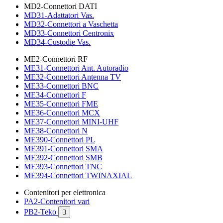
MD2-Connettori DATI
MD31-Adattatori Vas.
MD32-Connettori a Vaschetta
MD33-Connettori Centronix
MD34-Custodie Vas.
ME2-Connettori RF
ME31-Connettori Ant. Autoradio
ME32-Connettori Antenna TV
ME33-Connettori BNC
ME34-Connettori F
ME35-Connettori FME
ME36-Connettori MCX
ME37-Connettori MINI-UHF
ME38-Connettori N
ME390-Connettori PL
ME391-Connettori SMA
ME392-Connettori SMB
ME393-Connettori TNC
ME394-Connettori TWINAXIAL
Contenitori per elettronica
PA2-Contenitori vari
PB2-Teko
