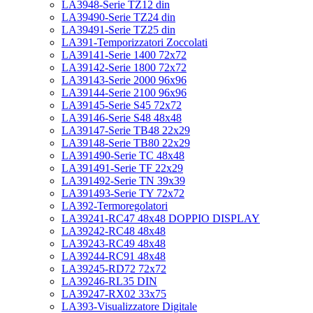
LA3948-Serie TZ12 din
LA39490-Serie TZ24 din
LA39491-Serie TZ25 din
LA391-Temporizzatori Zoccolati
LA39141-Serie 1400 72x72
LA39142-Serie 1800 72x72
LA39143-Serie 2000 96x96
LA39144-Serie 2100 96x96
LA39145-Serie S45 72x72
LA39146-Serie S48 48x48
LA39147-Serie TB48 22x29
LA39148-Serie TB80 22x29
LA391490-Serie TC 48x48
LA391491-Serie TF 22x29
LA391492-Serie TN 39x39
LA391493-Serie TY 72x72
LA392-Termoregolatori
LA39241-RC47 48x48 DOPPIO DISPLAY
LA39242-RC48 48x48
LA39243-RC49 48x48
LA39244-RC91 48x48
LA39245-RD72 72x72
LA39246-RL35 DIN
LA39247-RX02 33x75
LA393-Visualizzatore Digitale