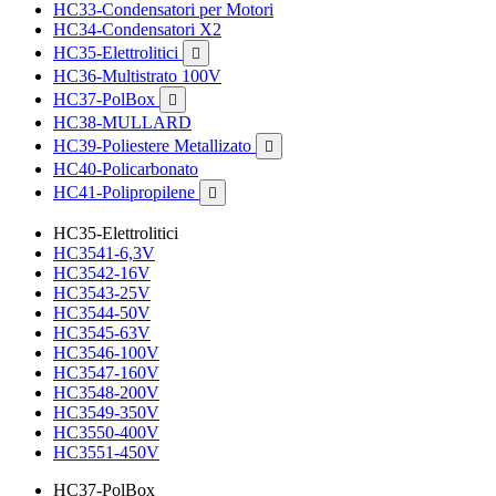
HC33-Condensatori per Motori
HC34-Condensatori X2
HC35-Elettrolitici

HC36-Multistrato 100V
HC37-PolBox

HC38-MULLARD
HC39-Poliestere Metallizato

HC40-Policarbonato
HC41-Polipropilene

HC35-Elettrolitici
HC3541-6,3V
HC3542-16V
HC3543-25V
HC3544-50V
HC3545-63V
HC3546-100V
HC3547-160V
HC3548-200V
HC3549-350V
HC3550-400V
HC3551-450V
HC37-PolBox