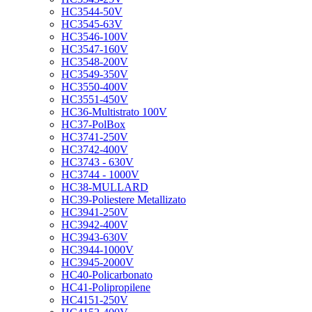
HC3544-50V
HC3545-63V
HC3546-100V
HC3547-160V
HC3548-200V
HC3549-350V
HC3550-400V
HC3551-450V
HC36-Multistrato 100V
HC37-PolBox
HC3741-250V
HC3742-400V
HC3743 - 630V
HC3744 - 1000V
HC38-MULLARD
HC39-Poliestere Metallizato
HC3941-250V
HC3942-400V
HC3943-630V
HC3944-1000V
HC3945-2000V
HC40-Policarbonato
HC41-Polipropilene
HC4151-250V