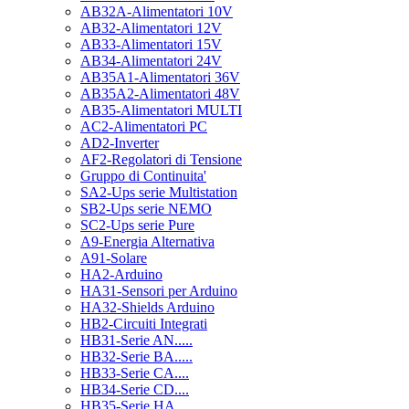
AB32A-Alimentatori 10V
AB32-Alimentatori 12V
AB33-Alimentatori 15V
AB34-Alimentatori 24V
AB35A1-Alimentatori 36V
AB35A2-Alimentatori 48V
AB35-Alimentatori MULTI
AC2-Alimentatori PC
AD2-Inverter
AF2-Regolatori di Tensione
Gruppo di Continuita'
SA2-Ups serie Multistation
SB2-Ups serie NEMO
SC2-Ups serie Pure
A9-Energia Alternativa
A91-Solare
HA2-Arduino
HA31-Sensori per Arduino
HA32-Shields Arduino
HB2-Circuiti Integrati
HB31-Serie AN.....
HB32-Serie BA.....
HB33-Serie CA....
HB34-Serie CD....
HB35-Serie HA.....