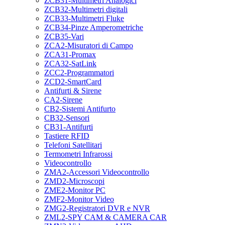
ZCB31-Multimetri Analogici
ZCB32-Multimetri digitali
ZCB33-Multimetri Fluke
ZCB34-Pinze Amperometriche
ZCB35-Vari
ZCA2-Misuratori di Campo
ZCA31-Promax
ZCA32-SatLink
ZCC2-Programmatori
ZCD2-SmartCard
Antifurti & Sirene
CA2-Sirene
CB2-Sistemi Antifurto
CB32-Sensori
CB31-Antifurti
Tastiere RFID
Telefoni Satellitari
Termometri Infrarossi
Videocontrollo
ZMA2-Accessori Videocontrollo
ZMD2-Microscopi
ZME2-Monitor PC
ZMF2-Monitor Video
ZMG2-Registratori DVR e NVR
ZML2-SPY CAM & CAMERA CAR