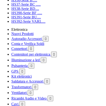
HS36-Serie B.....
HS37-Serie BC .....
HS38-Serie BD....
HS390-Serie BF .....
HS391-Serie BU....
HS392-Serie VARI.....
Elettronica
Nuovi Prodotti
Autoradio Accessori

Conta e Verifica Soldi
Connettori

Contenitori per elettronica

Illuminazione a led

Pulsanteria

GPS

Kit elettronici
Saldatura e Accessori

Trasformatori

Ventilatori

Ricambi Audio e Video

Cavi
