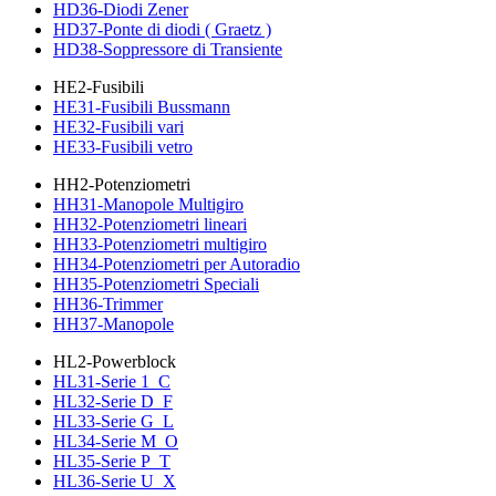
HD36-Diodi Zener
HD37-Ponte di diodi ( Graetz )
HD38-Soppressore di Transiente
HE2-Fusibili
HE31-Fusibili Bussmann
HE32-Fusibili vari
HE33-Fusibili vetro
HH2-Potenziometri
HH31-Manopole Multigiro
HH32-Potenziometri lineari
HH33-Potenziometri multigiro
HH34-Potenziometri per Autoradio
HH35-Potenziometri Speciali
HH36-Trimmer
HH37-Manopole
HL2-Powerblock
HL31-Serie 1_C
HL32-Serie D_F
HL33-Serie G_L
HL34-Serie M_O
HL35-Serie P_T
HL36-Serie U_X