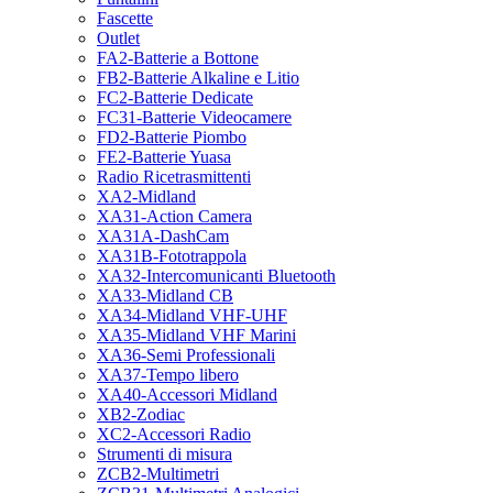
Fascette
Outlet
FA2-Batterie a Bottone
FB2-Batterie Alkaline e Litio
FC2-Batterie Dedicate
FC31-Batterie Videocamere
FD2-Batterie Piombo
FE2-Batterie Yuasa
Radio Ricetrasmittenti
XA2-Midland
XA31-Action Camera
XA31A-DashCam
XA31B-Fototrappola
XA32-Intercomunicanti Bluetooth
XA33-Midland CB
XA34-Midland VHF-UHF
XA35-Midland VHF Marini
XA36-Semi Professionali
XA37-Tempo libero
XA40-Accessori Midland
XB2-Zodiac
XC2-Accessori Radio
Strumenti di misura
ZCB2-Multimetri