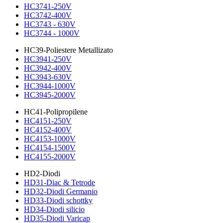
HC3741-250V
HC3742-400V
HC3743 - 630V
HC3744 - 1000V
HC39-Poliestere Metallizato
HC3941-250V
HC3942-400V
HC3943-630V
HC3944-1000V
HC3945-2000V
HC41-Polipropilene
HC4151-250V
HC4152-400V
HC4153-1000V
HC4154-1500V
HC4155-2000V
HD2-Diodi
HD31-Diac & Tetrode
HD32-Diodi Germanio
HD33-Diodi schottky
HD34-Diodi silicio
HD35-Diodi Varicap