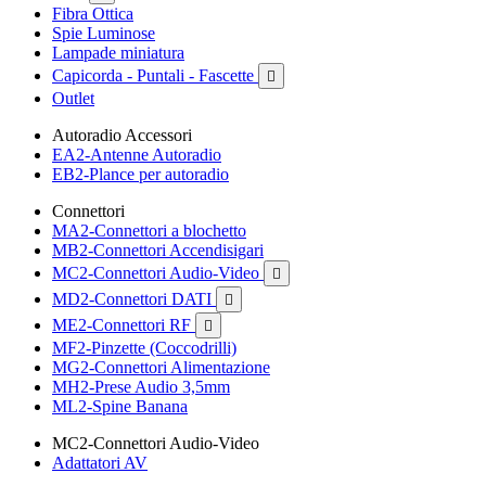
Fibra Ottica
Spie Luminose
Lampade miniatura
Capicorda - Puntali - Fascette

Outlet
Autoradio Accessori
EA2-Antenne Autoradio
EB2-Plance per autoradio
Connettori
MA2-Connettori a blochetto
MB2-Connettori Accendisigari
MC2-Connettori Audio-Video

MD2-Connettori DATI

ME2-Connettori RF

MF2-Pinzette (Coccodrilli)
MG2-Connettori Alimentazione
MH2-Prese Audio 3,5mm
ML2-Spine Banana
MC2-Connettori Audio-Video
Adattatori AV