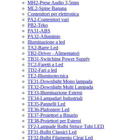
MH2-Prese Audio 3,5mm
ML2-Spine Banana
Contenitori per elettronica
PA2-Contenitori vari
PB2-Teko
PA31-ABS
PA32-Alluminio
Illuminazione a led
TA2-Barre Led
TB2-Driver - Alimentatori
TB31-Switching Power Supply
TC2-Faretti a Led
TD2-Fari a led
TE2-Illuminotecnica
TE31-Downlight Mono lampada
TE32-Downlight Multi Lampada
TE33-Illuminazione Esterni
TE34-Lampadari Industriali
TE35-Pannelli Led
TE36-Plafoniere Led
TE37-Proiettori a Binario
TE38-Proiettori per Esterni
TF2-Lampade Bulbi Strisce Tubi LED
TF31-Bulbi Classici Led
TF32-Bulbi Filamento Clear Led