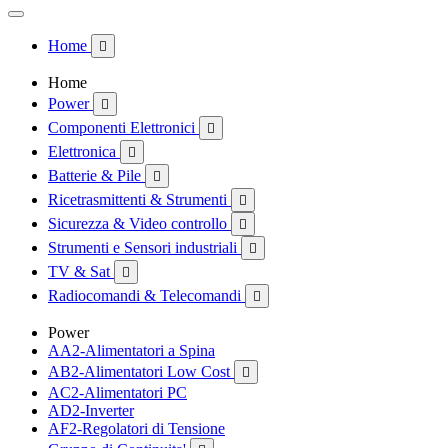
Home

Home
Power

Componenti Elettronici

Elettronica

Batterie & Pile

Ricetrasmittenti & Strumenti

Sicurezza & Video controllo

Strumenti e Sensori industriali

TV & Sat

Radiocomandi & Telecomandi

Power
AA2-Alimentatori a Spina
AB2-Alimentatori Low Cost

AC2-Alimentatori PC
AD2-Inverter
AF2-Regolatori di Tensione