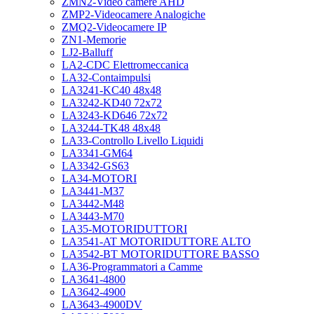
ZMN2-Video camere AHD
ZMP2-Videocamere Analogiche
ZMQ2-Videocamere IP
ZN1-Memorie
LJ2-Balluff
LA2-CDC Elettromeccanica
LA32-Contaimpulsi
LA3241-KC40 48x48
LA3242-KD40 72x72
LA3243-KD646 72x72
LA3244-TK48 48x48
LA33-Controllo Livello Liquidi
LA3341-GM64
LA3342-GS63
LA34-MOTORI
LA3441-M37
LA3442-M48
LA3443-M70
LA35-MOTORIDUTTORI
LA3541-AT MOTORIDUTTORE ALTO
LA3542-BT MOTORIDUTTORE BASSO
LA36-Programmatori a Camme
LA3641-4800
LA3642-4900
LA3643-4900DV