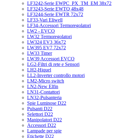
LF3242-Serie EWPC_PX_TM_EM 38x72
LF3243-Serie EWTQ 48x48
LF3244-Serie EWTR 72x72
LF33-Vari Eliwell
LF34-Accessori Termoregolatori
LW2 - EVCO
LW32 Termoregolatori
LW324 EV3 36x72
LW395 EV7 72x72
LW33 Timer
LW39 Accessori EVCO
LG2-Filtri di rete e Sensori
LH2-Hiquel
LL2-Inverter controllo motori
LM2-Micro switch
LN2-New Elfin
LN31-Contattori
LN32-Pulsanteria
Spie Luminose D22
Pulsanti D22
Selettori D22
Manipolatori D22
Accessori D22
Lampade per spie
Etichette D22