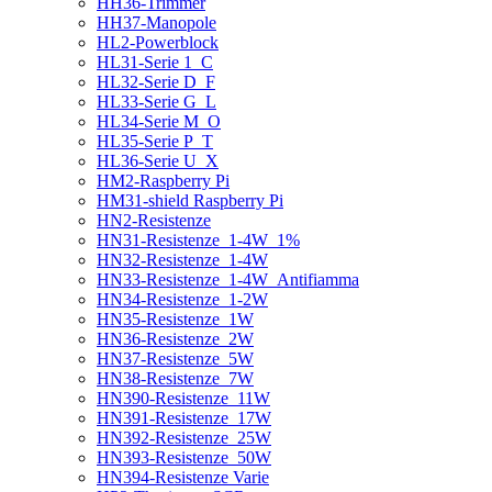
HH36-Trimmer
HH37-Manopole
HL2-Powerblock
HL31-Serie 1_C
HL32-Serie D_F
HL33-Serie G_L
HL34-Serie M_O
HL35-Serie P_T
HL36-Serie U_X
HM2-Raspberry Pi
HM31-shield Raspberry Pi
HN2-Resistenze
HN31-Resistenze_1-4W_1%
HN32-Resistenze_1-4W
HN33-Resistenze_1-4W_Antifiamma
HN34-Resistenze_1-2W
HN35-Resistenze_1W
HN36-Resistenze_2W
HN37-Resistenze_5W
HN38-Resistenze_7W
HN390-Resistenze_11W
HN391-Resistenze_17W
HN392-Resistenze_25W
HN393-Resistenze_50W
HN394-Resistenze Varie