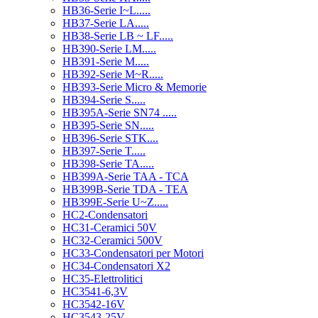
HB36-Serie I~L.....
HB37-Serie LA.....
HB38-Serie LB ~ LF.....
HB390-Serie LM.....
HB391-Serie M.....
HB392-Serie M~R.....
HB393-Serie Micro & Memorie
HB394-Serie S.....
HB395A-Serie SN74 .....
HB395-Serie SN.....
HB396-Serie STK....
HB397-Serie T.....
HB398-Serie TA.....
HB399A-Serie TAA - TCA
HB399B-Serie TDA - TEA
HB399E-Serie U~Z.....
HC2-Condensatori
HC31-Ceramici 50V
HC32-Ceramici 500V
HC33-Condensatori per Motori
HC34-Condensatori X2
HC35-Elettrolitici
HC3541-6,3V
HC3542-16V
HC3543-25V