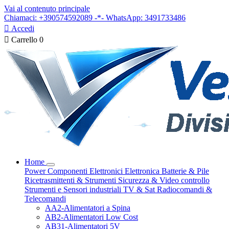
Vai al contenuto principale
Chiamaci: +390574592089 -*- WhatsApp: 3491733486

Accedi

Carrello
0
Home
Power
Componenti Elettronici
Elettronica
Batterie & Pile
Ricetrasmittenti & Strumenti
Sicurezza & Video controllo
Strumenti e Sensori industriali
TV & Sat
Radiocomandi &
Telecomandi
AA2-Alimentatori a Spina
AB2-Alimentatori Low Cost
AB31-Alimentatori 5V