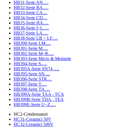
HB31-Serie AN.....
HB32-Serie BA.....
HB33-Serie CA....
HB34-Serie CD....
HB35-Serie HA.....
HB36-Serie I~L.....
HB37-Serie LA.....
HB38-Serie LB ~ LF.....
HB390-Serie LM.....
HB391-Serie M.....
HB392-Serie M~R.....
HB393-Serie Micro & Memorie
HB394-Serie S.....
HB395A-Serie SN74 .....
HB395-Serie SN.....
HB396-Serie STK....
HB397-Serie T.....
HB398-Serie TA.....
HB399A-Serie TAA - TCA
HB399B-Serie TDA - TEA
HB399E-Serie U~Z.....
HC2-Condensatori
HC31-Ceramici 50V
HC32-Ceramici 500V