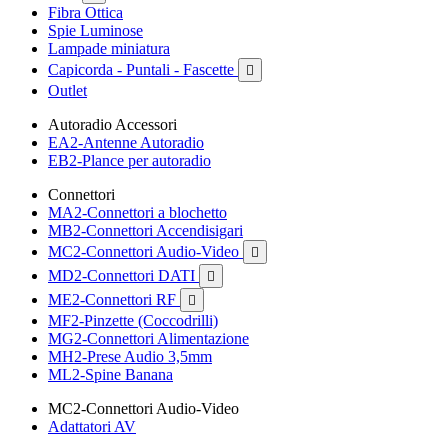
Fibra Ottica
Spie Luminose
Lampade miniatura
Capicorda - Puntali - Fascette

Outlet
Autoradio Accessori
EA2-Antenne Autoradio
EB2-Plance per autoradio
Connettori
MA2-Connettori a blochetto
MB2-Connettori Accendisigari
MC2-Connettori Audio-Video

MD2-Connettori DATI

ME2-Connettori RF

MF2-Pinzette (Coccodrilli)
MG2-Connettori Alimentazione
MH2-Prese Audio 3,5mm
ML2-Spine Banana
MC2-Connettori Audio-Video
Adattatori AV