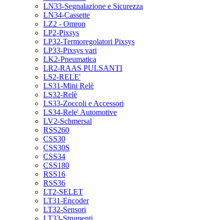
LN33-Segnalazione e Sicurezza
LN34-Cassette
LZ2 - Omron
LP2-Pixsys
LP32-Termoregolatori Pixsys
LP33-Pixsys vari
LK2-Pneumatica
LR2-RAAS PULSANTI
LS2-RELE'
LS31-Mini Relè
LS32-Relè
LS33-Zoccoli e Accessori
LS34-Rele' Automotive
LV2-Schmersal
RSS260
CSS30
CSS30S
CSS34
CSS180
RSS16
RSS36
LT2-SELET
LT31-Encoder
LT32-Sensori
LT33-Strumenti