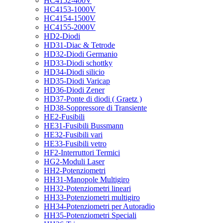
HC4152-400V
HC4153-1000V
HC4154-1500V
HC4155-2000V
HD2-Diodi
HD31-Diac & Tetrode
HD32-Diodi Germanio
HD33-Diodi schottky
HD34-Diodi silicio
HD35-Diodi Varicap
HD36-Diodi Zener
HD37-Ponte di diodi ( Graetz )
HD38-Soppressore di Transiente
HE2-Fusibili
HE31-Fusibili Bussmann
HE32-Fusibili vari
HE33-Fusibili vetro
HF2-Interruttori Termici
HG2-Moduli Laser
HH2-Potenziometri
HH31-Manopole Multigiro
HH32-Potenziometri lineari
HH33-Potenziometri multigiro
HH34-Potenziometri per Autoradio
HH35-Potenziometri Speciali