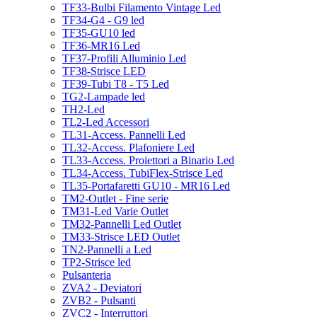
TF33-Bulbi Filamento Vintage Led
TF34-G4 - G9 led
TF35-GU10 led
TF36-MR16 Led
TF37-Profili Alluminio Led
TF38-Strisce LED
TF39-Tubi T8 - T5 Led
TG2-Lampade led
TH2-Led
TL2-Led Accessori
TL31-Access. Pannelli Led
TL32-Access. Plafoniere Led
TL33-Access. Proiettori a Binario Led
TL34-Access. TubiFlex-Strisce Led
TL35-Portafaretti GU10 - MR16 Led
TM2-Outlet - Fine serie
TM31-Led Varie Outlet
TM32-Pannelli Led Outlet
TM33-Strisce LED Outlet
TN2-Pannelli a Led
TP2-Strisce led
Pulsanteria
ZVA2 - Deviatori
ZVB2 - Pulsanti
ZVC2 - Interruttori