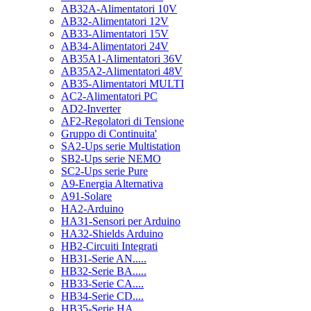
AB32A-Alimentatori 10V
AB32-Alimentatori 12V
AB33-Alimentatori 15V
AB34-Alimentatori 24V
AB35A1-Alimentatori 36V
AB35A2-Alimentatori 48V
AB35-Alimentatori MULTI
AC2-Alimentatori PC
AD2-Inverter
AF2-Regolatori di Tensione
Gruppo di Continuita'
SA2-Ups serie Multistation
SB2-Ups serie NEMO
SC2-Ups serie Pure
A9-Energia Alternativa
A91-Solare
HA2-Arduino
HA31-Sensori per Arduino
HA32-Shields Arduino
HB2-Circuiti Integrati
HB31-Serie AN.....
HB32-Serie BA.....
HB33-Serie CA....
HB34-Serie CD....
HB35-Serie HA.....