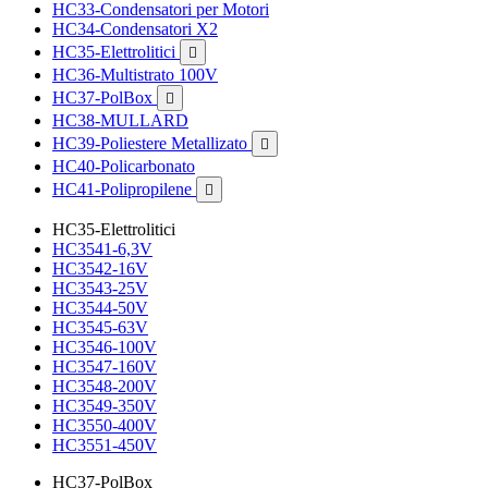
HC33-Condensatori per Motori
HC34-Condensatori X2
HC35-Elettrolitici

HC36-Multistrato 100V
HC37-PolBox

HC38-MULLARD
HC39-Poliestere Metallizato

HC40-Policarbonato
HC41-Polipropilene

HC35-Elettrolitici
HC3541-6,3V
HC3542-16V
HC3543-25V
HC3544-50V
HC3545-63V
HC3546-100V
HC3547-160V
HC3548-200V
HC3549-350V
HC3550-400V
HC3551-450V
HC37-PolBox