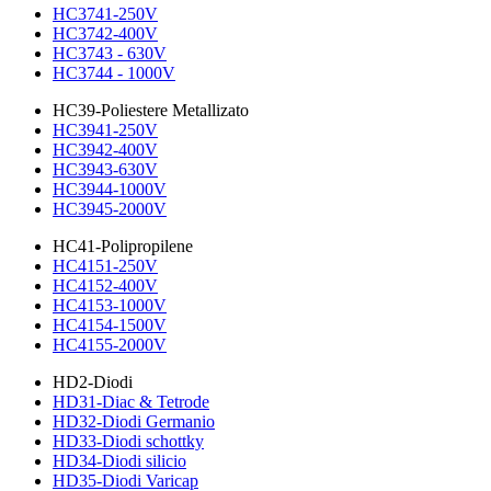
HC3741-250V
HC3742-400V
HC3743 - 630V
HC3744 - 1000V
HC39-Poliestere Metallizato
HC3941-250V
HC3942-400V
HC3943-630V
HC3944-1000V
HC3945-2000V
HC41-Polipropilene
HC4151-250V
HC4152-400V
HC4153-1000V
HC4154-1500V
HC4155-2000V
HD2-Diodi
HD31-Diac & Tetrode
HD32-Diodi Germanio
HD33-Diodi schottky
HD34-Diodi silicio
HD35-Diodi Varicap