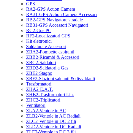
GPS
RA2-GPS Action Camera
RA31-GPS Action Camera Accessori
RB2-GPS Navigatore stradale
RB31-GPS Accessori Navigatori
RC2-Gps PC
RF2-Localizzatori GPS
Kit elettronici
Saldatura e Accessori
ZBA2-Pompette aspiranti
ZBB2-Ricambi & Accessori
ZBC2-Saldatori
ZBD2-Saldatori a Gas
ZBE2-Stagno
ZBF2-Stazioni saldanti & dissaldanti
Trasformatori
ZHA2-E.A.T.
ZHB2-Trasformatori Lin.
ZHC2-Triplicatori
Ventilatori
ZLA2-Ventole in AC
ZLB2-Ventole in AC Radiali
ZLC2-Ventole in DC 2 fili
ZLD2-Ventole in DC Radiali
ZLE2-Ventole in DC 3 fili