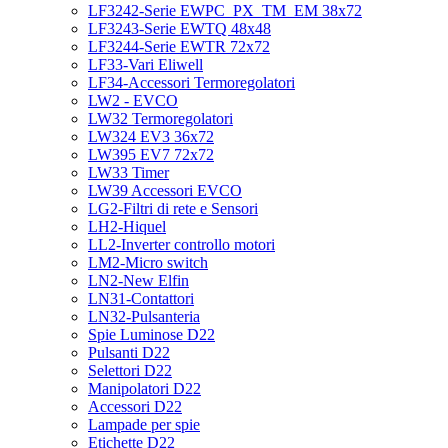
LF3242-Serie EWPC_PX_TM_EM 38x72
LF3243-Serie EWTQ 48x48
LF3244-Serie EWTR 72x72
LF33-Vari Eliwell
LF34-Accessori Termoregolatori
LW2 - EVCO
LW32 Termoregolatori
LW324 EV3 36x72
LW395 EV7 72x72
LW33 Timer
LW39 Accessori EVCO
LG2-Filtri di rete e Sensori
LH2-Hiquel
LL2-Inverter controllo motori
LM2-Micro switch
LN2-New Elfin
LN31-Contattori
LN32-Pulsanteria
Spie Luminose D22
Pulsanti D22
Selettori D22
Manipolatori D22
Accessori D22
Lampade per spie
Etichette D22