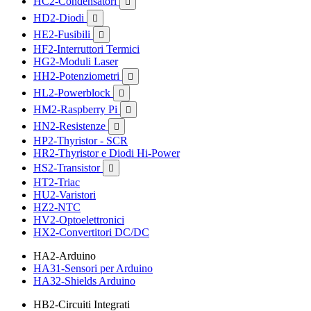
HC2-Condensatori

HD2-Diodi

HE2-Fusibili

HF2-Interruttori Termici
HG2-Moduli Laser
HH2-Potenziometri

HL2-Powerblock

HM2-Raspberry Pi

HN2-Resistenze

HP2-Thyristor - SCR
HR2-Thyristor e Diodi Hi-Power
HS2-Transistor

HT2-Triac
HU2-Varistori
HZ2-NTC
HV2-Optoelettronici
HX2-Convertitori DC/DC
HA2-Arduino
HA31-Sensori per Arduino
HA32-Shields Arduino
HB2-Circuiti Integrati