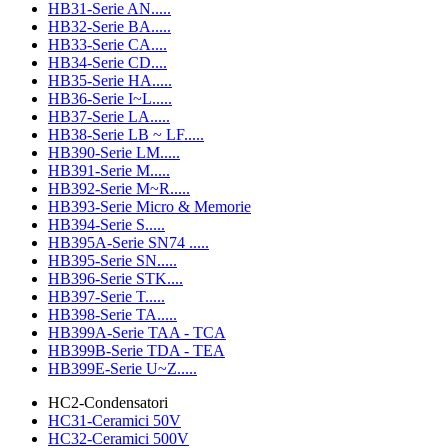
HB31-Serie AN.....
HB32-Serie BA.....
HB33-Serie CA....
HB34-Serie CD....
HB35-Serie HA.....
HB36-Serie I~L.....
HB37-Serie LA.....
HB38-Serie LB ~ LF.....
HB390-Serie LM.....
HB391-Serie M.....
HB392-Serie M~R.....
HB393-Serie Micro & Memorie
HB394-Serie S.....
HB395A-Serie SN74 .....
HB395-Serie SN.....
HB396-Serie STK....
HB397-Serie T.....
HB398-Serie TA.....
HB399A-Serie TAA - TCA
HB399B-Serie TDA - TEA
HB399E-Serie U~Z.....
HC2-Condensatori
HC31-Ceramici 50V
HC32-Ceramici 500V