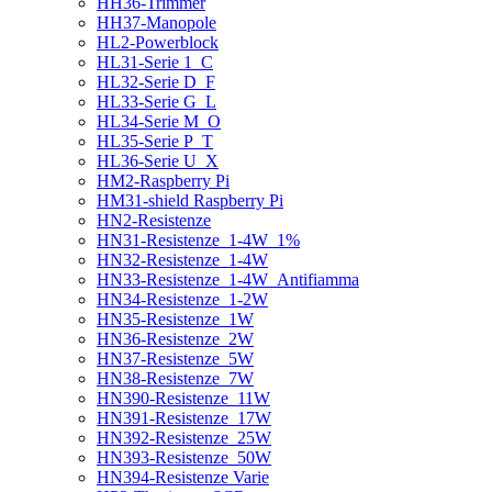
HH36-Trimmer
HH37-Manopole
HL2-Powerblock
HL31-Serie 1_C
HL32-Serie D_F
HL33-Serie G_L
HL34-Serie M_O
HL35-Serie P_T
HL36-Serie U_X
HM2-Raspberry Pi
HM31-shield Raspberry Pi
HN2-Resistenze
HN31-Resistenze_1-4W_1%
HN32-Resistenze_1-4W
HN33-Resistenze_1-4W_Antifiamma
HN34-Resistenze_1-2W
HN35-Resistenze_1W
HN36-Resistenze_2W
HN37-Resistenze_5W
HN38-Resistenze_7W
HN390-Resistenze_11W
HN391-Resistenze_17W
HN392-Resistenze_25W
HN393-Resistenze_50W
HN394-Resistenze Varie