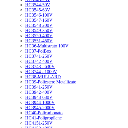
HC3544-50V
HC3545-63V
HC3546-100V
HC3547-160V
HC3548-200V
HC3549-350V
HC3550-400V
HC3551-450V
HC36-Multistrato 100V
HC37-PolBox
HC3741-250V
HC3742-400V
HC3743 - 630V
HC3744 - 1000V
HC38-MULLARD
HC39-Poliestere Metallizato
HC3941-250V
HC3942-400V
HC3943-630V
HC3944-1000V
HC3945-2000V
HC40-Policarbonato
HC41-Polipropilene
HC4151-250V