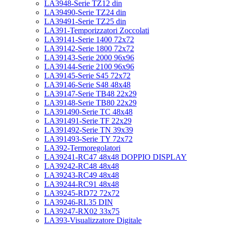
LA3948-Serie TZ12 din
LA39490-Serie TZ24 din
LA39491-Serie TZ25 din
LA391-Temporizzatori Zoccolati
LA39141-Serie 1400 72x72
LA39142-Serie 1800 72x72
LA39143-Serie 2000 96x96
LA39144-Serie 2100 96x96
LA39145-Serie S45 72x72
LA39146-Serie S48 48x48
LA39147-Serie TB48 22x29
LA39148-Serie TB80 22x29
LA391490-Serie TC 48x48
LA391491-Serie TF 22x29
LA391492-Serie TN 39x39
LA391493-Serie TY 72x72
LA392-Termoregolatori
LA39241-RC47 48x48 DOPPIO DISPLAY
LA39242-RC48 48x48
LA39243-RC49 48x48
LA39244-RC91 48x48
LA39245-RD72 72x72
LA39246-RL35 DIN
LA39247-RX02 33x75
LA393-Visualizzatore Digitale