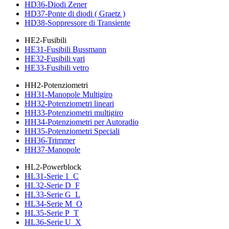
HD36-Diodi Zener
HD37-Ponte di diodi ( Graetz )
HD38-Soppressore di Transiente
HE2-Fusibili
HE31-Fusibili Bussmann
HE32-Fusibili vari
HE33-Fusibili vetro
HH2-Potenziometri
HH31-Manopole Multigiro
HH32-Potenziometri lineari
HH33-Potenziometri multigiro
HH34-Potenziometri per Autoradio
HH35-Potenziometri Speciali
HH36-Trimmer
HH37-Manopole
HL2-Powerblock
HL31-Serie 1_C
HL32-Serie D_F
HL33-Serie G_L
HL34-Serie M_O
HL35-Serie P_T
HL36-Serie U_X