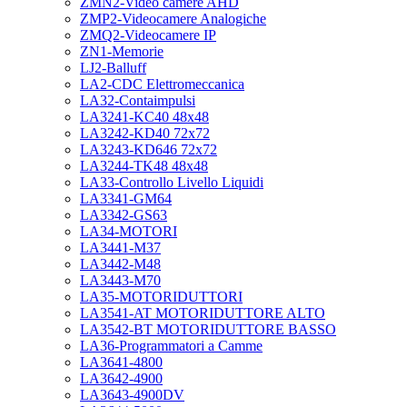
ZMN2-Video camere AHD
ZMP2-Videocamere Analogiche
ZMQ2-Videocamere IP
ZN1-Memorie
LJ2-Balluff
LA2-CDC Elettromeccanica
LA32-Contaimpulsi
LA3241-KC40 48x48
LA3242-KD40 72x72
LA3243-KD646 72x72
LA3244-TK48 48x48
LA33-Controllo Livello Liquidi
LA3341-GM64
LA3342-GS63
LA34-MOTORI
LA3441-M37
LA3442-M48
LA3443-M70
LA35-MOTORIDUTTORI
LA3541-AT MOTORIDUTTORE ALTO
LA3542-BT MOTORIDUTTORE BASSO
LA36-Programmatori a Camme
LA3641-4800
LA3642-4900
LA3643-4900DV