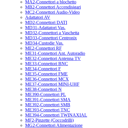
MA2-Connettori a blochetto
MB2-Connettori Accendisigari
MC2-Connettori Audio-Video
Adattatori AV
MD2-Connettori DATI
MD31-Adattatori Vas.
MD32-Connettori a Vaschetta
MD33-Connettori Centronix
MD34-Custodie Vas.
ME2-Connettori RF
ME31-Connettori Ant. Autoradio
ME32-Connettori Antenna TV
ME33-Connettori BNC
ME34-Connettori F
ME35-Connettori FME
ME36-Connettori MCX
ME37-Connettori MINI-UHF
ME38-Connettori N
ME390-Connettori PL
ME391-Connettori SMA
ME392-Connettori SMB
ME393-Connettori TNC
ME394-Connettori TWINAXIAL
MF2-Pinzette (Coccodrilli)
MG2-Connettori Alimentazione