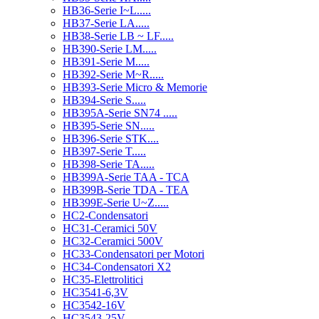
HB36-Serie I~L.....
HB37-Serie LA.....
HB38-Serie LB ~ LF.....
HB390-Serie LM.....
HB391-Serie M.....
HB392-Serie M~R.....
HB393-Serie Micro & Memorie
HB394-Serie S.....
HB395A-Serie SN74 .....
HB395-Serie SN.....
HB396-Serie STK....
HB397-Serie T.....
HB398-Serie TA.....
HB399A-Serie TAA - TCA
HB399B-Serie TDA - TEA
HB399E-Serie U~Z.....
HC2-Condensatori
HC31-Ceramici 50V
HC32-Ceramici 500V
HC33-Condensatori per Motori
HC34-Condensatori X2
HC35-Elettrolitici
HC3541-6,3V
HC3542-16V
HC3543-25V