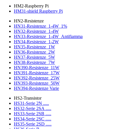
HM2-Raspberry Pi
HM31-shield Raspberry Pi
HN2-Resistenze
HN31-Resistenze_1-4W_1%
HN32-Resistenze_1-4W
HN33-Resistenze_1-4W_Antifiamma
HN34-Resistenze_1-2W
HN35-Resistenze_1W
HN36-Resistenze_2W
HN37-Resistenze_5W
HN38-Resistenze_7W
HN390-Resistenze_11W
HN391-Resistenze_17W
HN392-Resistenze_25W
HN393-Resistenze_50W
HN394-Resistenze Varie
HS2-Transistor
HS31-Serie 2N .....
HS32-Serie 2SA .....
HS33-Serie 2SB .....
HS34-Serie 2SC .....
HS35-Serie 2SD .....