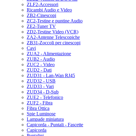
ZLF2-Accessori
Ricambi Audio e Video
ZB2-Cinescopi
ZC2-Testine e puntine Audio
ZE2-Tuner TV
ZD2-Testine Video (VCR)
ZA2-Antenne Telescopiche
ZB31-Zoccoli per cinescopi
Cavi
ZUA2 - Alimentazione
ZUB2 - Audio
ZUC2 - Video
ZUD2 - Dati
ZUD31 - Lan-Wan RJ45
ZUD32 - USB
ZUD33 - Vari
ZUD34 - D-Sub
ZUE2 - Telefonico
ZUF2 - Fibra
Fibra Ottica
Spie Luminose
Lampade miniatura
Capicorda - Puntali - Fascette
Capicorda
Puntalini