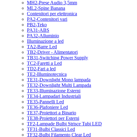
MH2-Prese Audio 3,5mm
ML2-Spine Banana
Contenitori per elettronica
PA2-Contenitori vari
PB2-Teko
PA31-ABS
PA32-Alluminio
Illuminazione a led
TA2-Barre Led
TB2-Driver - Alimentatori
TB31-Switching Power Supply
TC2-Faretti a Led
TD2-Fari a led
TE2-Illuminotecnica
TE31-Downlight Mono lampada
TE32-Downlight Multi Lampada
TE33-Illuminazione Esterni
TE34-Lampadari Industriali
TE35-Pannelli Led
TE36-Plafoniere Led
TE37-Proiettori a Binario
TE38-Proiettori per Esterni
TF2-Lampade Bulbi Strisce Tubi LED
TF31-Bulbi Classici Led
TF32-Bulbi Filamento Clear Led