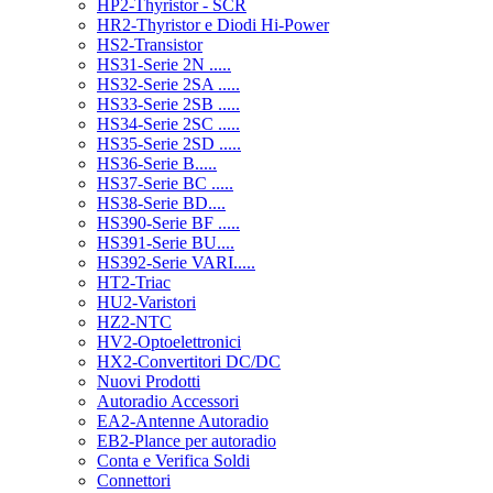
HP2-Thyristor - SCR
HR2-Thyristor e Diodi Hi-Power
HS2-Transistor
HS31-Serie 2N .....
HS32-Serie 2SA .....
HS33-Serie 2SB .....
HS34-Serie 2SC .....
HS35-Serie 2SD .....
HS36-Serie B.....
HS37-Serie BC .....
HS38-Serie BD....
HS390-Serie BF .....
HS391-Serie BU....
HS392-Serie VARI.....
HT2-Triac
HU2-Varistori
HZ2-NTC
HV2-Optoelettronici
HX2-Convertitori DC/DC
Nuovi Prodotti
Autoradio Accessori
EA2-Antenne Autoradio
EB2-Plance per autoradio
Conta e Verifica Soldi
Connettori