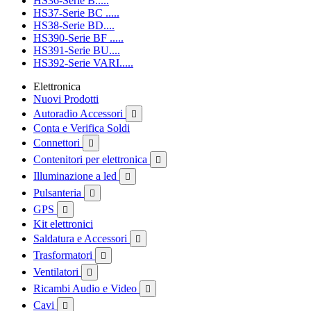
HS36-Serie B.....
HS37-Serie BC .....
HS38-Serie BD....
HS390-Serie BF .....
HS391-Serie BU....
HS392-Serie VARI.....
Elettronica
Nuovi Prodotti
Autoradio Accessori

Conta e Verifica Soldi
Connettori

Contenitori per elettronica

Illuminazione a led

Pulsanteria

GPS

Kit elettronici
Saldatura e Accessori

Trasformatori

Ventilatori

Ricambi Audio e Video

Cavi
