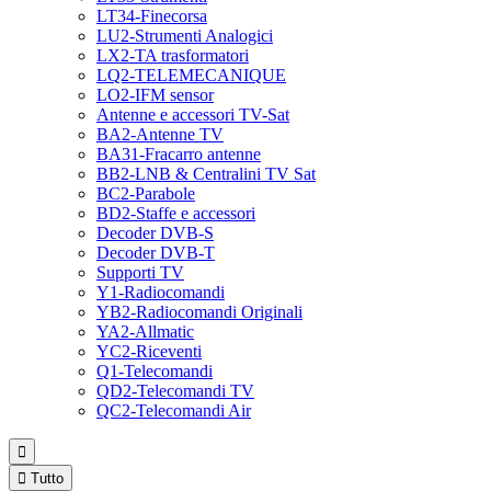
LT34-Finecorsa
LU2-Strumenti Analogici
LX2-TA trasformatori
LQ2-TELEMECANIQUE
LO2-IFM sensor
Antenne e accessori TV-Sat
BA2-Antenne TV
BA31-Fracarro antenne
BB2-LNB & Centralini TV Sat
BC2-Parabole
BD2-Staffe e accessori
Decoder DVB-S
Decoder DVB-T
Supporti TV
Y1-Radiocomandi
YB2-Radiocomandi Originali
YA2-Allmatic
YC2-Riceventi
Q1-Telecomandi
QD2-Telecomandi TV
QC2-Telecomandi Air


Tutto