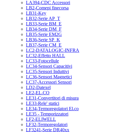
LA394-CDC Accessori
LB2-Comepi finecorsa
LB31-Key
LB32-Serie AP_T
LB33-Serie BM_E
LB34-Serie DM_F
LB35-Serie EM2G
LB36-Serie SP_K
LB37-Serie CM_E
LC2-DATALOGIC-INFRA
LC32-Effetto HALL
LC33-Fotocellule
LC34-Sensori Capacitivi
LC35-Sensori Induttivi
LC36-Sensori Magnetici
LC37-Accessori Sensori
LD2-Datexel
LE2-EL.CO
LE31-Convertitori di misura
LE33-Rele' statici
LE34-Termoregolatori El.co
LE35 - Temporizzatori
LF2-ELIWELL
LF32-Termoregolatori
LF3241-Serie DR40xx