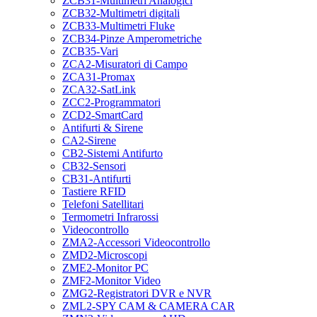
ZCB31-Multimetri Analogici
ZCB32-Multimetri digitali
ZCB33-Multimetri Fluke
ZCB34-Pinze Amperometriche
ZCB35-Vari
ZCA2-Misuratori di Campo
ZCA31-Promax
ZCA32-SatLink
ZCC2-Programmatori
ZCD2-SmartCard
Antifurti & Sirene
CA2-Sirene
CB2-Sistemi Antifurto
CB32-Sensori
CB31-Antifurti
Tastiere RFID
Telefoni Satellitari
Termometri Infrarossi
Videocontrollo
ZMA2-Accessori Videocontrollo
ZMD2-Microscopi
ZME2-Monitor PC
ZMF2-Monitor Video
ZMG2-Registratori DVR e NVR
ZML2-SPY CAM & CAMERA CAR