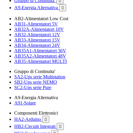
Gruppo di Continuita'

A9-Energia Alternativa

AB2-Alimentatori Low Cost
AB31-Alimentatori 5V
AB32A-Alimentatori 10V
AB32-Alimentatori 12V
AB33-Alimentatori 15V
AB34-Alimentatori 24V
AB35A1-Alimentatori 36V
AB35A2-Alimentatori 48V
AB35-Alimentatori MULTI
Gruppo di Continuita'
SA2-Ups serie Multistation
SB2-Ups serie NEMO
SC2-Ups serie Pure
A9-Energia Alternativa
A91-Solare
Componenti Elettronici
HA2-Arduino

HB2-Circuiti Integrati
