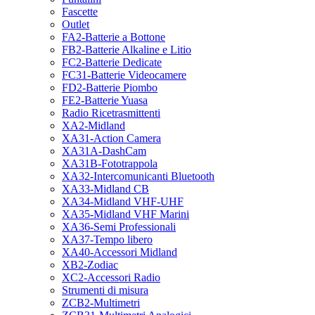
Fascette
Outlet
FA2-Batterie a Bottone
FB2-Batterie Alkaline e Litio
FC2-Batterie Dedicate
FC31-Batterie Videocamere
FD2-Batterie Piombo
FE2-Batterie Yuasa
Radio Ricetrasmittenti
XA2-Midland
XA31-Action Camera
XA31A-DashCam
XA31B-Fototrappola
XA32-Intercomunicanti Bluetooth
XA33-Midland CB
XA34-Midland VHF-UHF
XA35-Midland VHF Marini
XA36-Semi Professionali
XA37-Tempo libero
XA40-Accessori Midland
XB2-Zodiac
XC2-Accessori Radio
Strumenti di misura
ZCB2-Multimetri