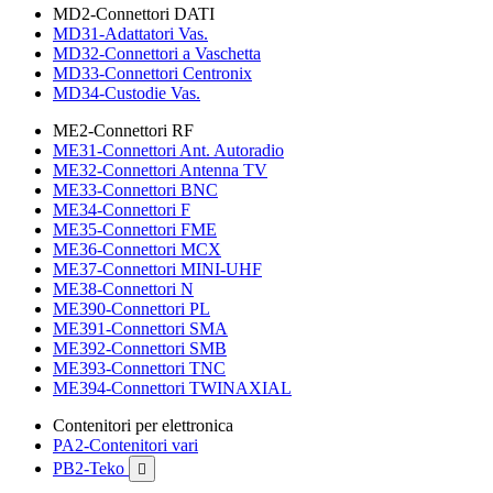
MD2-Connettori DATI
MD31-Adattatori Vas.
MD32-Connettori a Vaschetta
MD33-Connettori Centronix
MD34-Custodie Vas.
ME2-Connettori RF
ME31-Connettori Ant. Autoradio
ME32-Connettori Antenna TV
ME33-Connettori BNC
ME34-Connettori F
ME35-Connettori FME
ME36-Connettori MCX
ME37-Connettori MINI-UHF
ME38-Connettori N
ME390-Connettori PL
ME391-Connettori SMA
ME392-Connettori SMB
ME393-Connettori TNC
ME394-Connettori TWINAXIAL
Contenitori per elettronica
PA2-Contenitori vari
PB2-Teko
