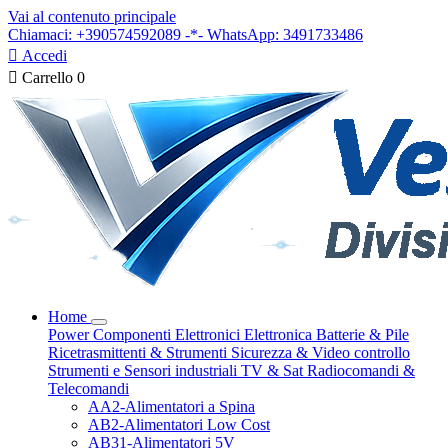
Vai al contenuto principale
Chiamaci: +390574592089 -*- WhatsApp: 3491733486

Accedi

Carrello
0
Home
Power
Componenti Elettronici
Elettronica
Batterie & Pile
Ricetrasmittenti & Strumenti
Sicurezza & Video controllo
Strumenti e Sensori industriali
TV & Sat
Radiocomandi &
Telecomandi
AA2-Alimentatori a Spina
AB2-Alimentatori Low Cost
AB31-Alimentatori 5V