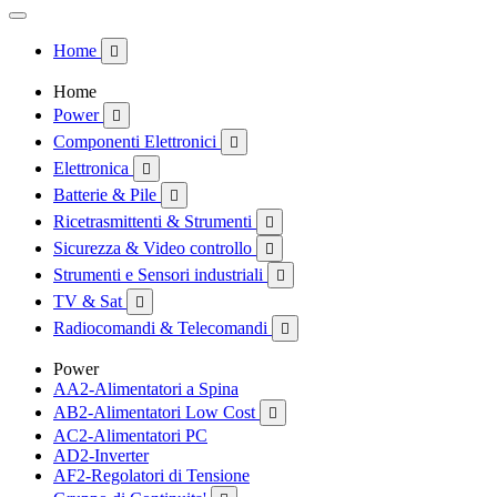
Home

Home
Power

Componenti Elettronici

Elettronica

Batterie & Pile

Ricetrasmittenti & Strumenti

Sicurezza & Video controllo

Strumenti e Sensori industriali

TV & Sat

Radiocomandi & Telecomandi

Power
AA2-Alimentatori a Spina
AB2-Alimentatori Low Cost

AC2-Alimentatori PC
AD2-Inverter
AF2-Regolatori di Tensione