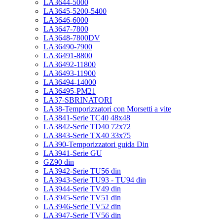
LA3644-5000
LA3645-5200-5400
LA3646-6000
LA3647-7800
LA3648-7800DV
LA36490-7900
LA36491-8800
LA36492-11800
LA36493-11900
LA36494-14000
LA36495-PM21
LA37-SBRINATORI
LA38-Temporizzatori con Morsetti a vite
LA3841-Serie TC40 48x48
LA3842-Serie TD40 72x72
LA3843-Serie TX40 33x75
LA390-Temporizzatori guida Din
LA3941-Serie GU
GZ90 din
LA3942-Serie TU56 din
LA3943-Serie TU93 - TU94 din
LA3944-Serie TV49 din
LA3945-Serie TV51 din
LA3946-Serie TV52 din
LA3947-Serie TV56 din