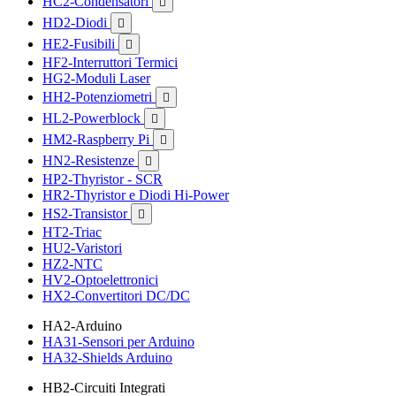
HC2-Condensatori

HD2-Diodi

HE2-Fusibili

HF2-Interruttori Termici
HG2-Moduli Laser
HH2-Potenziometri

HL2-Powerblock

HM2-Raspberry Pi

HN2-Resistenze

HP2-Thyristor - SCR
HR2-Thyristor e Diodi Hi-Power
HS2-Transistor

HT2-Triac
HU2-Varistori
HZ2-NTC
HV2-Optoelettronici
HX2-Convertitori DC/DC
HA2-Arduino
HA31-Sensori per Arduino
HA32-Shields Arduino
HB2-Circuiti Integrati