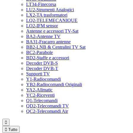
LT34-Finecorsa
LU2-Strumenti Analogici
LX2-TA trasformatori
LQ2-TELEMECANIQUE
LO2-IFM sensor
Antenne e accessori TV-Sat
BA2-Antenne TV
BA31-Fracarro antenne
BB2-LNB & Centralini TV Sat
BC2-Parabole
BD2-Staffe e accessori
Decoder DVB-S
Decoder DVB-T
Supporti TV
Y1-Radiocomandi
YB2-Radiocomandi Originali
YA2-Allmatic
YC2-Riceventi
Q1-Telecomandi
QD2-Telecomandi TV
QC2-Telecomandi Air


Tutto