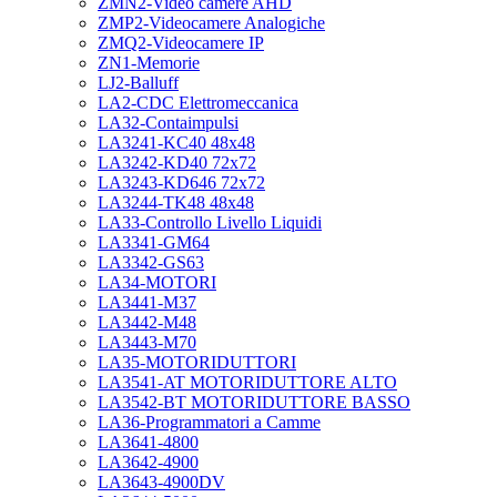
ZMN2-Video camere AHD
ZMP2-Videocamere Analogiche
ZMQ2-Videocamere IP
ZN1-Memorie
LJ2-Balluff
LA2-CDC Elettromeccanica
LA32-Contaimpulsi
LA3241-KC40 48x48
LA3242-KD40 72x72
LA3243-KD646 72x72
LA3244-TK48 48x48
LA33-Controllo Livello Liquidi
LA3341-GM64
LA3342-GS63
LA34-MOTORI
LA3441-M37
LA3442-M48
LA3443-M70
LA35-MOTORIDUTTORI
LA3541-AT MOTORIDUTTORE ALTO
LA3542-BT MOTORIDUTTORE BASSO
LA36-Programmatori a Camme
LA3641-4800
LA3642-4900
LA3643-4900DV