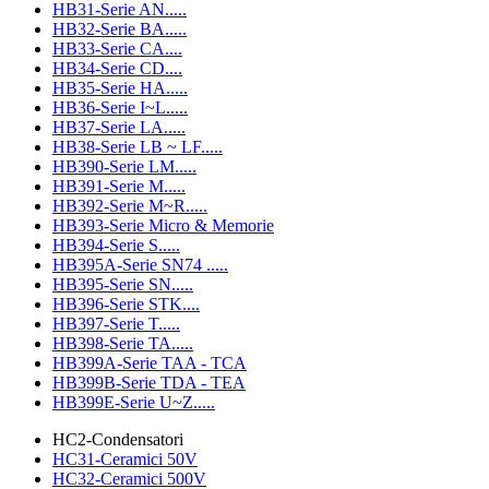
HB31-Serie AN.....
HB32-Serie BA.....
HB33-Serie CA....
HB34-Serie CD....
HB35-Serie HA.....
HB36-Serie I~L.....
HB37-Serie LA.....
HB38-Serie LB ~ LF.....
HB390-Serie LM.....
HB391-Serie M.....
HB392-Serie M~R.....
HB393-Serie Micro & Memorie
HB394-Serie S.....
HB395A-Serie SN74 .....
HB395-Serie SN.....
HB396-Serie STK....
HB397-Serie T.....
HB398-Serie TA.....
HB399A-Serie TAA - TCA
HB399B-Serie TDA - TEA
HB399E-Serie U~Z.....
HC2-Condensatori
HC31-Ceramici 50V
HC32-Ceramici 500V