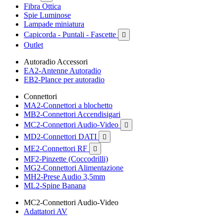
Fibra Ottica
Spie Luminose
Lampade miniatura
Capicorda - Puntali - Fascette

Outlet
Autoradio Accessori
EA2-Antenne Autoradio
EB2-Plance per autoradio
Connettori
MA2-Connettori a blochetto
MB2-Connettori Accendisigari
MC2-Connettori Audio-Video

MD2-Connettori DATI

ME2-Connettori RF

MF2-Pinzette (Coccodrilli)
MG2-Connettori Alimentazione
MH2-Prese Audio 3,5mm
ML2-Spine Banana
MC2-Connettori Audio-Video
Adattatori AV