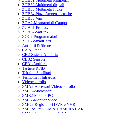
ZCB31-Multimetri Analogici
ZCB32-Multimetri digitali
ZCB33-Multimetri Fluke
ZCB34-Pinze Amperometriche
ZCB35-Vari
ZCA2-Misuratori di Campo
ZCA31-Promax
ZCA32-SatLink
ZCC2-Programmatori
ZCD2-SmartCard
Antifurti & Sirene
CA2-Sirene
CB2-Sistemi Antifurto
CB32-Sensori
CB31-Antifurti
Tastiere RFID
Telefoni Satellitari
Termometri Infrarossi
Videocontrollo
ZMA2-Accessori Videocontrollo
ZMD2-Microscopi
ZME2-Monitor PC
ZMF2-Monitor Video
ZMG2-Registratori DVR e NVR
ZML2-SPY CAM & CAMERA CAR