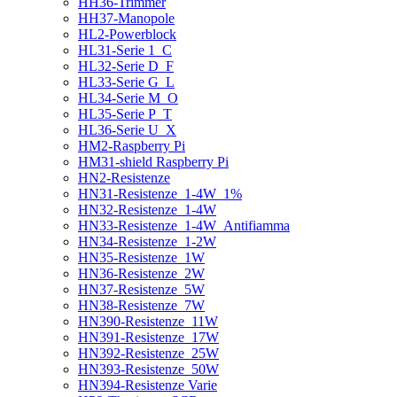
HH36-Trimmer
HH37-Manopole
HL2-Powerblock
HL31-Serie 1_C
HL32-Serie D_F
HL33-Serie G_L
HL34-Serie M_O
HL35-Serie P_T
HL36-Serie U_X
HM2-Raspberry Pi
HM31-shield Raspberry Pi
HN2-Resistenze
HN31-Resistenze_1-4W_1%
HN32-Resistenze_1-4W
HN33-Resistenze_1-4W_Antifiamma
HN34-Resistenze_1-2W
HN35-Resistenze_1W
HN36-Resistenze_2W
HN37-Resistenze_5W
HN38-Resistenze_7W
HN390-Resistenze_11W
HN391-Resistenze_17W
HN392-Resistenze_25W
HN393-Resistenze_50W
HN394-Resistenze Varie