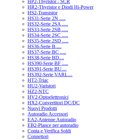
HP2-Thyristor - SCR
HR2-Thyristor e Diodi Hi-Power
HS2-Transistor
HS31-Serie 2N .....
HS32-Serie 2SA .....
HS33-Serie 2SB .....
HS34-Serie 2SC .....
HS35-Serie 2SD .....
HS36-Serie B.....
HS37-Serie BC .....
HS38-Serie BD....
HS390-Serie BF .....
HS391-Serie BU....
HS392-Serie VARI.....
HT2-Triac
HU2-Varistori
HZ2-NTC
HV2-Optoelettronici
HX2-Convertitori DC/DC
Nuovi Prodotti
Autoradio Accessori
EA2-Antenne Autoradio
EB2-Plance per autoradio
Conta e Verifica Soldi
Connettori