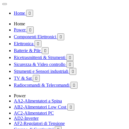
Home

Home
Power

Componenti Elettronici

Elettronica

Batterie & Pile

Ricetrasmittenti & Strumenti

Sicurezza & Video controllo

Strumenti e Sensori industriali

TV & Sat

Radiocomandi & Telecomandi

Power
AA2-Alimentatori a Spina
AB2-Alimentatori Low Cost

AC2-Alimentatori PC
AD2-Inverter
AF2-Regolatori di Tensione