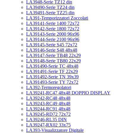
LA3948-Serie TZ12 din
LA39490-Serie TZ24 din
LA39491-Serie TZ25 din
LA391-Temporizzatori Zoccolati
LA39141-Serie 1400 72x72
LA39142-Serie 1800 72x72
LA39143-Serie 2000 96x96
LA39144-Serie 2100 96x96
LA39145-Serie S45 72x72
LA39146-Serie S48 48x48
LA39147-Serie TB48 22x29
LA39148-Serie TB80 22x29
LA391490-Serie TC 48x48
LA391491-Serie TF 22x29
LA391492-Serie TN 39x39
LA391493-Serie TY 72x72
LA392-Termoregolatori
LA39241-RC47 48x48 DOPPIO DISPLAY
LA39242-RC48 48x48
LA39243-RC49 48x48
LA39244-RC91 48x48
LA39245-RD72 72x72
LA39246-RL35 DIN
LA39247-RX02 33x75
LA393-Visualizzatore Digitale