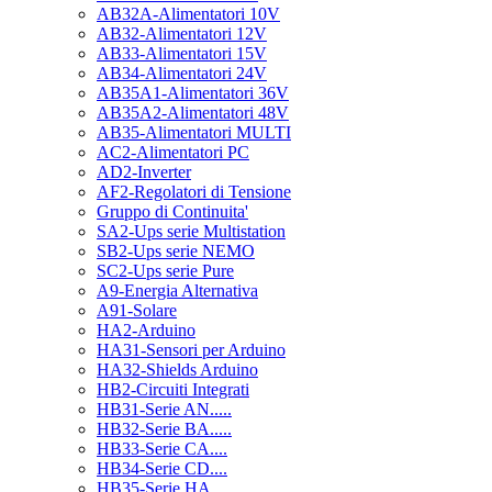
AB32A-Alimentatori 10V
AB32-Alimentatori 12V
AB33-Alimentatori 15V
AB34-Alimentatori 24V
AB35A1-Alimentatori 36V
AB35A2-Alimentatori 48V
AB35-Alimentatori MULTI
AC2-Alimentatori PC
AD2-Inverter
AF2-Regolatori di Tensione
Gruppo di Continuita'
SA2-Ups serie Multistation
SB2-Ups serie NEMO
SC2-Ups serie Pure
A9-Energia Alternativa
A91-Solare
HA2-Arduino
HA31-Sensori per Arduino
HA32-Shields Arduino
HB2-Circuiti Integrati
HB31-Serie AN.....
HB32-Serie BA.....
HB33-Serie CA....
HB34-Serie CD....
HB35-Serie HA.....