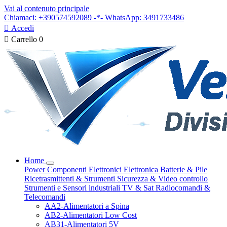
Vai al contenuto principale
Chiamaci: +390574592089 -*- WhatsApp: 3491733486

Accedi

Carrello
0
Home
Power
Componenti Elettronici
Elettronica
Batterie & Pile
Ricetrasmittenti & Strumenti
Sicurezza & Video controllo
Strumenti e Sensori industriali
TV & Sat
Radiocomandi &
Telecomandi
AA2-Alimentatori a Spina
AB2-Alimentatori Low Cost
AB31-Alimentatori 5V