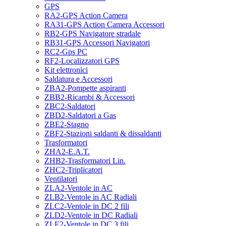
GPS
RA2-GPS Action Camera
RA31-GPS Action Camera Accessori
RB2-GPS Navigatore stradale
RB31-GPS Accessori Navigatori
RC2-Gps PC
RF2-Localizzatori GPS
Kit elettronici
Saldatura e Accessori
ZBA2-Pompette aspiranti
ZBB2-Ricambi & Accessori
ZBC2-Saldatori
ZBD2-Saldatori a Gas
ZBE2-Stagno
ZBF2-Stazioni saldanti & dissaldanti
Trasformatori
ZHA2-E.A.T.
ZHB2-Trasformatori Lin.
ZHC2-Triplicatori
Ventilatori
ZLA2-Ventole in AC
ZLB2-Ventole in AC Radiali
ZLC2-Ventole in DC 2 fili
ZLD2-Ventole in DC Radiali
ZLE2-Ventole in DC 3 fili