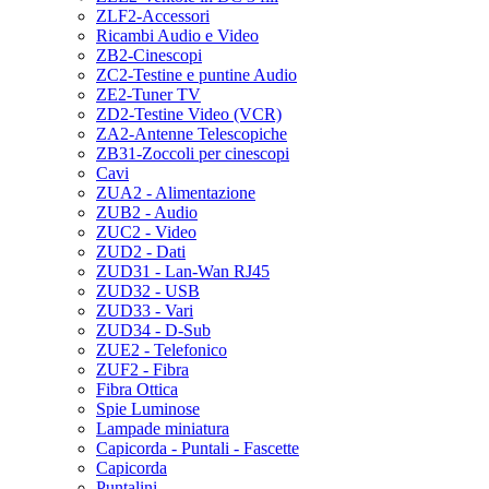
ZLF2-Accessori
Ricambi Audio e Video
ZB2-Cinescopi
ZC2-Testine e puntine Audio
ZE2-Tuner TV
ZD2-Testine Video (VCR)
ZA2-Antenne Telescopiche
ZB31-Zoccoli per cinescopi
Cavi
ZUA2 - Alimentazione
ZUB2 - Audio
ZUC2 - Video
ZUD2 - Dati
ZUD31 - Lan-Wan RJ45
ZUD32 - USB
ZUD33 - Vari
ZUD34 - D-Sub
ZUE2 - Telefonico
ZUF2 - Fibra
Fibra Ottica
Spie Luminose
Lampade miniatura
Capicorda - Puntali - Fascette
Capicorda
Puntalini