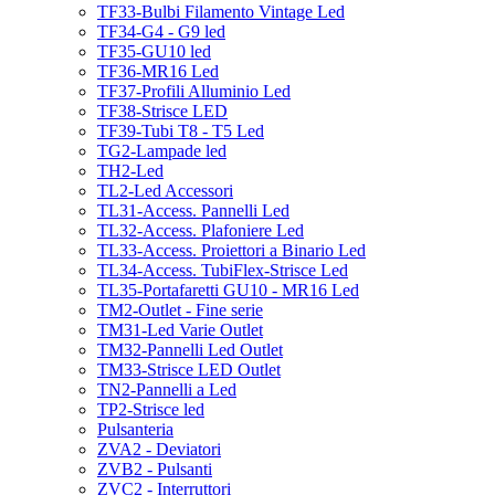
TF33-Bulbi Filamento Vintage Led
TF34-G4 - G9 led
TF35-GU10 led
TF36-MR16 Led
TF37-Profili Alluminio Led
TF38-Strisce LED
TF39-Tubi T8 - T5 Led
TG2-Lampade led
TH2-Led
TL2-Led Accessori
TL31-Access. Pannelli Led
TL32-Access. Plafoniere Led
TL33-Access. Proiettori a Binario Led
TL34-Access. TubiFlex-Strisce Led
TL35-Portafaretti GU10 - MR16 Led
TM2-Outlet - Fine serie
TM31-Led Varie Outlet
TM32-Pannelli Led Outlet
TM33-Strisce LED Outlet
TN2-Pannelli a Led
TP2-Strisce led
Pulsanteria
ZVA2 - Deviatori
ZVB2 - Pulsanti
ZVC2 - Interruttori