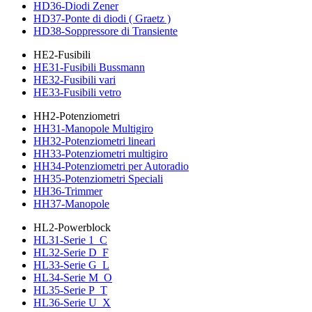
HD36-Diodi Zener
HD37-Ponte di diodi ( Graetz )
HD38-Soppressore di Transiente
HE2-Fusibili
HE31-Fusibili Bussmann
HE32-Fusibili vari
HE33-Fusibili vetro
HH2-Potenziometri
HH31-Manopole Multigiro
HH32-Potenziometri lineari
HH33-Potenziometri multigiro
HH34-Potenziometri per Autoradio
HH35-Potenziometri Speciali
HH36-Trimmer
HH37-Manopole
HL2-Powerblock
HL31-Serie 1_C
HL32-Serie D_F
HL33-Serie G_L
HL34-Serie M_O
HL35-Serie P_T
HL36-Serie U_X