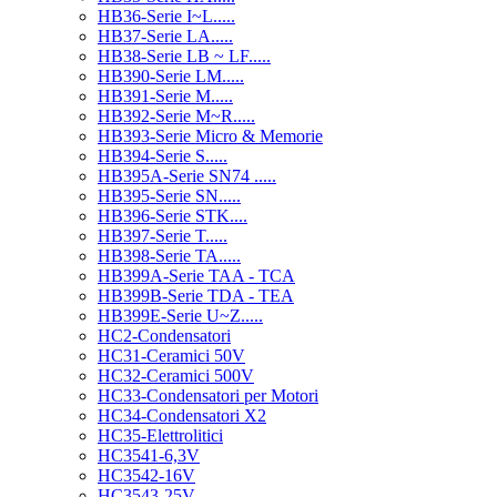
HB36-Serie I~L.....
HB37-Serie LA.....
HB38-Serie LB ~ LF.....
HB390-Serie LM.....
HB391-Serie M.....
HB392-Serie M~R.....
HB393-Serie Micro & Memorie
HB394-Serie S.....
HB395A-Serie SN74 .....
HB395-Serie SN.....
HB396-Serie STK....
HB397-Serie T.....
HB398-Serie TA.....
HB399A-Serie TAA - TCA
HB399B-Serie TDA - TEA
HB399E-Serie U~Z.....
HC2-Condensatori
HC31-Ceramici 50V
HC32-Ceramici 500V
HC33-Condensatori per Motori
HC34-Condensatori X2
HC35-Elettrolitici
HC3541-6,3V
HC3542-16V
HC3543-25V