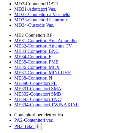
MD2-Connettori DATI
MD31-Adattatori Vas.
MD32-Connettori a Vaschetta
MD33-Connettori Centronix
MD34-Custodie Vas.
ME2-Connettori RF
ME31-Connettori Ant. Autoradio
ME32-Connettori Antenna TV
ME33-Connettori BNC
ME34-Connettori F
ME35-Connettori FME
ME36-Connettori MCX
ME37-Connettori MINI-UHF
ME38-Connettori N
ME390-Connettori PL
ME391-Connettori SMA
ME392-Connettori SMB
ME393-Connettori TNC
ME394-Connettori TWINAXIAL
Contenitori per elettronica
PA2-Contenitori vari
PB2-Teko
