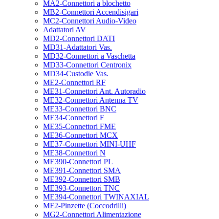
MA2-Connettori a blochetto
MB2-Connettori Accendisigari
MC2-Connettori Audio-Video
Adattatori AV
MD2-Connettori DATI
MD31-Adattatori Vas.
MD32-Connettori a Vaschetta
MD33-Connettori Centronix
MD34-Custodie Vas.
ME2-Connettori RF
ME31-Connettori Ant. Autoradio
ME32-Connettori Antenna TV
ME33-Connettori BNC
ME34-Connettori F
ME35-Connettori FME
ME36-Connettori MCX
ME37-Connettori MINI-UHF
ME38-Connettori N
ME390-Connettori PL
ME391-Connettori SMA
ME392-Connettori SMB
ME393-Connettori TNC
ME394-Connettori TWINAXIAL
MF2-Pinzette (Coccodrilli)
MG2-Connettori Alimentazione