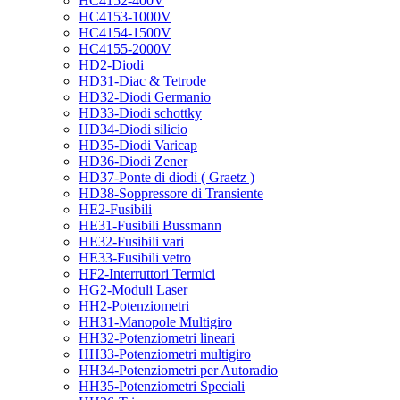
HC4152-400V
HC4153-1000V
HC4154-1500V
HC4155-2000V
HD2-Diodi
HD31-Diac & Tetrode
HD32-Diodi Germanio
HD33-Diodi schottky
HD34-Diodi silicio
HD35-Diodi Varicap
HD36-Diodi Zener
HD37-Ponte di diodi ( Graetz )
HD38-Soppressore di Transiente
HE2-Fusibili
HE31-Fusibili Bussmann
HE32-Fusibili vari
HE33-Fusibili vetro
HF2-Interruttori Termici
HG2-Moduli Laser
HH2-Potenziometri
HH31-Manopole Multigiro
HH32-Potenziometri lineari
HH33-Potenziometri multigiro
HH34-Potenziometri per Autoradio
HH35-Potenziometri Speciali