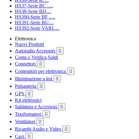
HS36-Serie B.....
HS37-Serie BC .....
HS38-Serie BD....
HS390-Serie BF .....
HS391-Serie BU....
HS392-Serie VARI.....
Elettronica
Nuovi Prodotti
Autoradio Accessori

Conta e Verifica Soldi
Connettori

Contenitori per elettronica

Illuminazione a led

Pulsanteria

GPS

Kit elettronici
Saldatura e Accessori

Trasformatori

Ventilatori

Ricambi Audio e Video

Cavi
