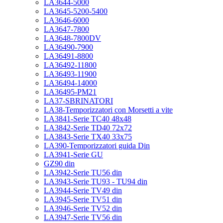
LA3644-5000
LA3645-5200-5400
LA3646-6000
LA3647-7800
LA3648-7800DV
LA36490-7900
LA36491-8800
LA36492-11800
LA36493-11900
LA36494-14000
LA36495-PM21
LA37-SBRINATORI
LA38-Temporizzatori con Morsetti a vite
LA3841-Serie TC40 48x48
LA3842-Serie TD40 72x72
LA3843-Serie TX40 33x75
LA390-Temporizzatori guida Din
LA3941-Serie GU
GZ90 din
LA3942-Serie TU56 din
LA3943-Serie TU93 - TU94 din
LA3944-Serie TV49 din
LA3945-Serie TV51 din
LA3946-Serie TV52 din
LA3947-Serie TV56 din