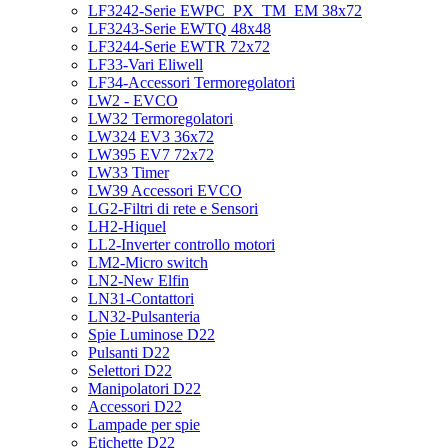
LF3242-Serie EWPC_PX_TM_EM 38x72
LF3243-Serie EWTQ 48x48
LF3244-Serie EWTR 72x72
LF33-Vari Eliwell
LF34-Accessori Termoregolatori
LW2 - EVCO
LW32 Termoregolatori
LW324 EV3 36x72
LW395 EV7 72x72
LW33 Timer
LW39 Accessori EVCO
LG2-Filtri di rete e Sensori
LH2-Hiquel
LL2-Inverter controllo motori
LM2-Micro switch
LN2-New Elfin
LN31-Contattori
LN32-Pulsanteria
Spie Luminose D22
Pulsanti D22
Selettori D22
Manipolatori D22
Accessori D22
Lampade per spie
Etichette D22