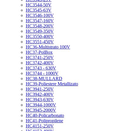
HC3544-50V
HC3545-63V
HC3546-100V
HC3547-160V
HC3548-200V
HC3549-350V
HC3550-400V
HC3551-450V
HC36-Multistrato 100V
HC37-PolBox
HC3741-250V
HC3742-400V
HC3743 - 630V
HC3744 - 1000V
HC38-MULLARD
HC39-Poliestere Metallizato
HC3941-250V
HC3942-400V
HC3943-630V
HC3944-1000V
HC3945-2000V
HC40-Policarbonato
HC41-Polipropilene
HC4151-250V