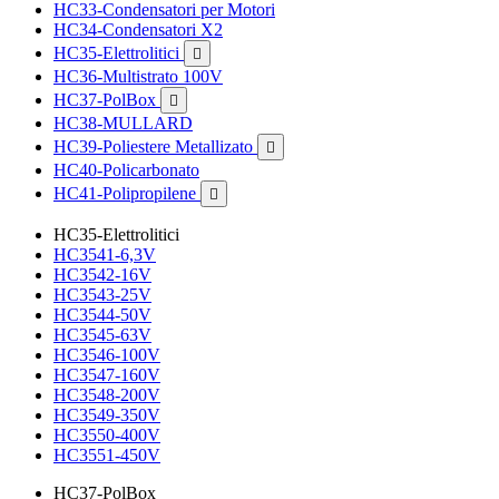
HC33-Condensatori per Motori
HC34-Condensatori X2
HC35-Elettrolitici

HC36-Multistrato 100V
HC37-PolBox

HC38-MULLARD
HC39-Poliestere Metallizato

HC40-Policarbonato
HC41-Polipropilene

HC35-Elettrolitici
HC3541-6,3V
HC3542-16V
HC3543-25V
HC3544-50V
HC3545-63V
HC3546-100V
HC3547-160V
HC3548-200V
HC3549-350V
HC3550-400V
HC3551-450V
HC37-PolBox