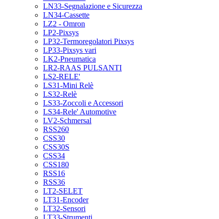
LN33-Segnalazione e Sicurezza
LN34-Cassette
LZ2 - Omron
LP2-Pixsys
LP32-Termoregolatori Pixsys
LP33-Pixsys vari
LK2-Pneumatica
LR2-RAAS PULSANTI
LS2-RELE'
LS31-Mini Relè
LS32-Relè
LS33-Zoccoli e Accessori
LS34-Rele' Automotive
LV2-Schmersal
RSS260
CSS30
CSS30S
CSS34
CSS180
RSS16
RSS36
LT2-SELET
LT31-Encoder
LT32-Sensori
LT33-Strumenti