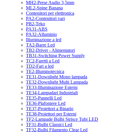
MH2-Prese Audio 3,5mm
ML2-Spine Banana
Contenitori per elettronica
PA2-Contenitori vari
PB2-Teko
PA31-ABS
PA32-Alluminio
Illuminazione a led
TA2-Barre Led
TB2-Driver - Alimentatori
TB31-Switching Power Supply
TC2-Faretti a Led
TD2-Fari a led
TE2-Illuminotecnica
TE31-Downlight Mono lampada
TE32-Downlight Multi Lampada
TE33-Illuminazione Esterni
TE34-Lampadari Industriali
TE35-Pannelli Led
TE36-Plafoniere Led
TE37-Proiettori a Binario
TE38-Proiettori per Esterni
TF2-Lampade Bulbi Strisce Tubi LED
TF31-Bulbi Classici Led
TF32-Bulbi Filamento Clear Led