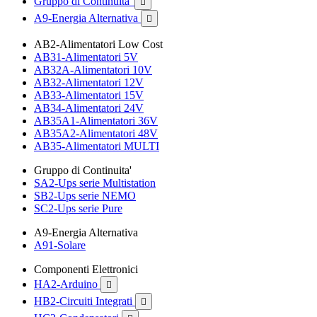
Gruppo di Continuita'

A9-Energia Alternativa

AB2-Alimentatori Low Cost
AB31-Alimentatori 5V
AB32A-Alimentatori 10V
AB32-Alimentatori 12V
AB33-Alimentatori 15V
AB34-Alimentatori 24V
AB35A1-Alimentatori 36V
AB35A2-Alimentatori 48V
AB35-Alimentatori MULTI
Gruppo di Continuita'
SA2-Ups serie Multistation
SB2-Ups serie NEMO
SC2-Ups serie Pure
A9-Energia Alternativa
A91-Solare
Componenti Elettronici
HA2-Arduino

HB2-Circuiti Integrati
