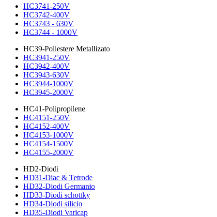
HC3741-250V
HC3742-400V
HC3743 - 630V
HC3744 - 1000V
HC39-Poliestere Metallizato
HC3941-250V
HC3942-400V
HC3943-630V
HC3944-1000V
HC3945-2000V
HC41-Polipropilene
HC4151-250V
HC4152-400V
HC4153-1000V
HC4154-1500V
HC4155-2000V
HD2-Diodi
HD31-Diac & Tetrode
HD32-Diodi Germanio
HD33-Diodi schottky
HD34-Diodi silicio
HD35-Diodi Varicap