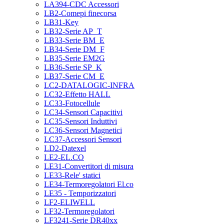
LA394-CDC Accessori
LB2-Comepi finecorsa
LB31-Key
LB32-Serie AP_T
LB33-Serie BM_E
LB34-Serie DM_F
LB35-Serie EM2G
LB36-Serie SP_K
LB37-Serie CM_E
LC2-DATALOGIC-INFRA
LC32-Effetto HALL
LC33-Fotocellule
LC34-Sensori Capacitivi
LC35-Sensori Induttivi
LC36-Sensori Magnetici
LC37-Accessori Sensori
LD2-Datexel
LE2-EL.CO
LE31-Convertitori di misura
LE33-Rele' statici
LE34-Termoregolatori El.co
LE35 - Temporizzatori
LF2-ELIWELL
LF32-Termoregolatori
LF3241-Serie DR40xx