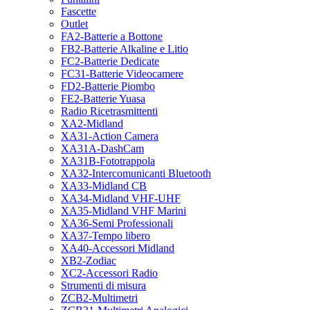
Fascette
Outlet
FA2-Batterie a Bottone
FB2-Batterie Alkaline e Litio
FC2-Batterie Dedicate
FC31-Batterie Videocamere
FD2-Batterie Piombo
FE2-Batterie Yuasa
Radio Ricetrasmittenti
XA2-Midland
XA31-Action Camera
XA31A-DashCam
XA31B-Fototrappola
XA32-Intercomunicanti Bluetooth
XA33-Midland CB
XA34-Midland VHF-UHF
XA35-Midland VHF Marini
XA36-Semi Professionali
XA37-Tempo libero
XA40-Accessori Midland
XB2-Zodiac
XC2-Accessori Radio
Strumenti di misura
ZCB2-Multimetri