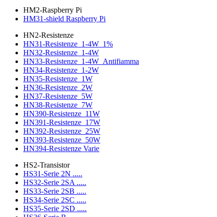
HM2-Raspberry Pi
HM31-shield Raspberry Pi
HN2-Resistenze
HN31-Resistenze_1-4W_1%
HN32-Resistenze_1-4W
HN33-Resistenze_1-4W_Antifiamma
HN34-Resistenze_1-2W
HN35-Resistenze_1W
HN36-Resistenze_2W
HN37-Resistenze_5W
HN38-Resistenze_7W
HN390-Resistenze_11W
HN391-Resistenze_17W
HN392-Resistenze_25W
HN393-Resistenze_50W
HN394-Resistenze Varie
HS2-Transistor
HS31-Serie 2N .....
HS32-Serie 2SA .....
HS33-Serie 2SB .....
HS34-Serie 2SC .....
HS35-Serie 2SD .....