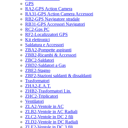
GPS
RA2-GPS Action Camera
RA31-GPS Action Camera Accessori
RB2-GPS Navigatore stradale
RB31-GPS Accessori Navigatori
RC2-Gps PC
RF2-Localizzatori GPS
Kit elettronici
Saldatura e Accessori
ZBA2-Pompette aspiranti
ZBB2-Ricambi & Accessori
ZBC2-Saldatori
ZBD2-Saldatori a Gas
ZBE2-Stagno
ZBF2-Stazioni saldanti & dissaldanti
Trasformatori
ZHA2-E.A.T.
ZHB2-Trasformatori Lin.
ZHC2-Triplicatori
Ventilatori
ZLA2-Ventole in AC
ZLB2-Ventole in AC Radiali
ZLC2-Ventole in DC 2 fili
ZLD2-Ventole in DC Radiali
ZLE2-Ventole in DC 3 fili