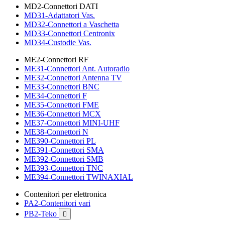
MD2-Connettori DATI
MD31-Adattatori Vas.
MD32-Connettori a Vaschetta
MD33-Connettori Centronix
MD34-Custodie Vas.
ME2-Connettori RF
ME31-Connettori Ant. Autoradio
ME32-Connettori Antenna TV
ME33-Connettori BNC
ME34-Connettori F
ME35-Connettori FME
ME36-Connettori MCX
ME37-Connettori MINI-UHF
ME38-Connettori N
ME390-Connettori PL
ME391-Connettori SMA
ME392-Connettori SMB
ME393-Connettori TNC
ME394-Connettori TWINAXIAL
Contenitori per elettronica
PA2-Contenitori vari
PB2-Teko
