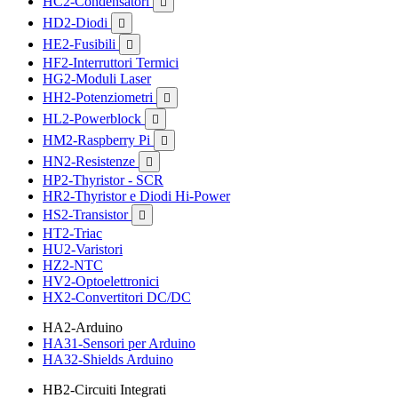
HC2-Condensatori

HD2-Diodi

HE2-Fusibili

HF2-Interruttori Termici
HG2-Moduli Laser
HH2-Potenziometri

HL2-Powerblock

HM2-Raspberry Pi

HN2-Resistenze

HP2-Thyristor - SCR
HR2-Thyristor e Diodi Hi-Power
HS2-Transistor

HT2-Triac
HU2-Varistori
HZ2-NTC
HV2-Optoelettronici
HX2-Convertitori DC/DC
HA2-Arduino
HA31-Sensori per Arduino
HA32-Shields Arduino
HB2-Circuiti Integrati