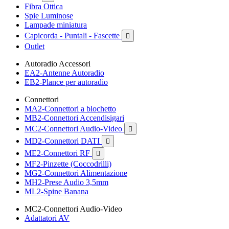
Fibra Ottica
Spie Luminose
Lampade miniatura
Capicorda - Puntali - Fascette

Outlet
Autoradio Accessori
EA2-Antenne Autoradio
EB2-Plance per autoradio
Connettori
MA2-Connettori a blochetto
MB2-Connettori Accendisigari
MC2-Connettori Audio-Video

MD2-Connettori DATI

ME2-Connettori RF

MF2-Pinzette (Coccodrilli)
MG2-Connettori Alimentazione
MH2-Prese Audio 3,5mm
ML2-Spine Banana
MC2-Connettori Audio-Video
Adattatori AV