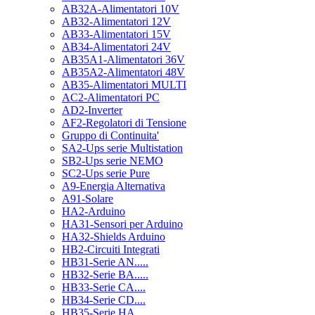
AB32A-Alimentatori 10V
AB32-Alimentatori 12V
AB33-Alimentatori 15V
AB34-Alimentatori 24V
AB35A1-Alimentatori 36V
AB35A2-Alimentatori 48V
AB35-Alimentatori MULTI
AC2-Alimentatori PC
AD2-Inverter
AF2-Regolatori di Tensione
Gruppo di Continuita'
SA2-Ups serie Multistation
SB2-Ups serie NEMO
SC2-Ups serie Pure
A9-Energia Alternativa
A91-Solare
HA2-Arduino
HA31-Sensori per Arduino
HA32-Shields Arduino
HB2-Circuiti Integrati
HB31-Serie AN.....
HB32-Serie BA.....
HB33-Serie CA....
HB34-Serie CD....
HB35-Serie HA.....