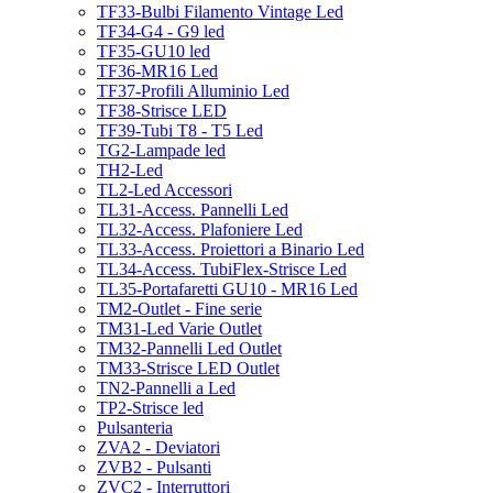
TF33-Bulbi Filamento Vintage Led
TF34-G4 - G9 led
TF35-GU10 led
TF36-MR16 Led
TF37-Profili Alluminio Led
TF38-Strisce LED
TF39-Tubi T8 - T5 Led
TG2-Lampade led
TH2-Led
TL2-Led Accessori
TL31-Access. Pannelli Led
TL32-Access. Plafoniere Led
TL33-Access. Proiettori a Binario Led
TL34-Access. TubiFlex-Strisce Led
TL35-Portafaretti GU10 - MR16 Led
TM2-Outlet - Fine serie
TM31-Led Varie Outlet
TM32-Pannelli Led Outlet
TM33-Strisce LED Outlet
TN2-Pannelli a Led
TP2-Strisce led
Pulsanteria
ZVA2 - Deviatori
ZVB2 - Pulsanti
ZVC2 - Interruttori