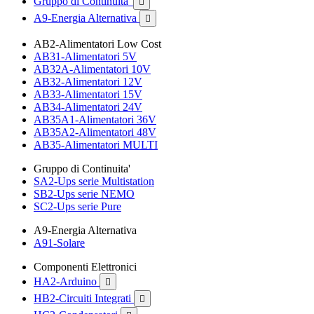
Gruppo di Continuita'

A9-Energia Alternativa

AB2-Alimentatori Low Cost
AB31-Alimentatori 5V
AB32A-Alimentatori 10V
AB32-Alimentatori 12V
AB33-Alimentatori 15V
AB34-Alimentatori 24V
AB35A1-Alimentatori 36V
AB35A2-Alimentatori 48V
AB35-Alimentatori MULTI
Gruppo di Continuita'
SA2-Ups serie Multistation
SB2-Ups serie NEMO
SC2-Ups serie Pure
A9-Energia Alternativa
A91-Solare
Componenti Elettronici
HA2-Arduino

HB2-Circuiti Integrati
