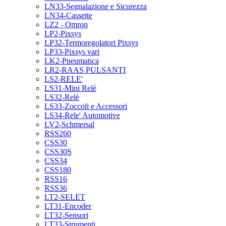
LN33-Segnalazione e Sicurezza
LN34-Cassette
LZ2 - Omron
LP2-Pixsys
LP32-Termoregolatori Pixsys
LP33-Pixsys vari
LK2-Pneumatica
LR2-RAAS PULSANTI
LS2-RELE'
LS31-Mini Relè
LS32-Relè
LS33-Zoccoli e Accessori
LS34-Rele' Automotive
LV2-Schmersal
RSS260
CSS30
CSS30S
CSS34
CSS180
RSS16
RSS36
LT2-SELET
LT31-Encoder
LT32-Sensori
LT33-Strumenti