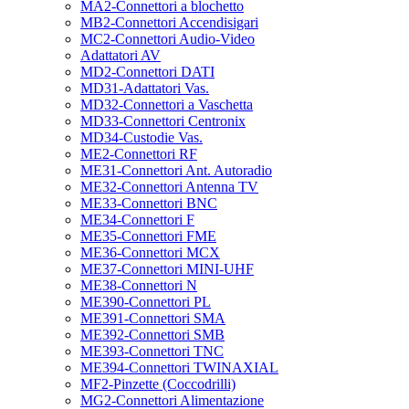
MA2-Connettori a blochetto
MB2-Connettori Accendisigari
MC2-Connettori Audio-Video
Adattatori AV
MD2-Connettori DATI
MD31-Adattatori Vas.
MD32-Connettori a Vaschetta
MD33-Connettori Centronix
MD34-Custodie Vas.
ME2-Connettori RF
ME31-Connettori Ant. Autoradio
ME32-Connettori Antenna TV
ME33-Connettori BNC
ME34-Connettori F
ME35-Connettori FME
ME36-Connettori MCX
ME37-Connettori MINI-UHF
ME38-Connettori N
ME390-Connettori PL
ME391-Connettori SMA
ME392-Connettori SMB
ME393-Connettori TNC
ME394-Connettori TWINAXIAL
MF2-Pinzette (Coccodrilli)
MG2-Connettori Alimentazione