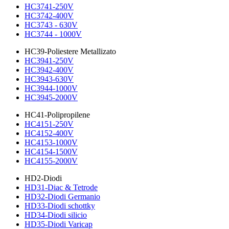
HC3741-250V
HC3742-400V
HC3743 - 630V
HC3744 - 1000V
HC39-Poliestere Metallizato
HC3941-250V
HC3942-400V
HC3943-630V
HC3944-1000V
HC3945-2000V
HC41-Polipropilene
HC4151-250V
HC4152-400V
HC4153-1000V
HC4154-1500V
HC4155-2000V
HD2-Diodi
HD31-Diac & Tetrode
HD32-Diodi Germanio
HD33-Diodi schottky
HD34-Diodi silicio
HD35-Diodi Varicap