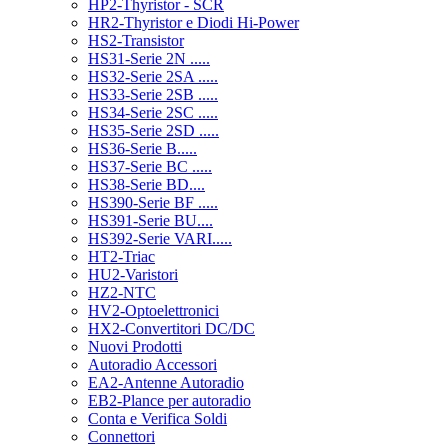
HP2-Thyristor - SCR
HR2-Thyristor e Diodi Hi-Power
HS2-Transistor
HS31-Serie 2N .....
HS32-Serie 2SA .....
HS33-Serie 2SB .....
HS34-Serie 2SC .....
HS35-Serie 2SD .....
HS36-Serie B.....
HS37-Serie BC .....
HS38-Serie BD....
HS390-Serie BF .....
HS391-Serie BU....
HS392-Serie VARI.....
HT2-Triac
HU2-Varistori
HZ2-NTC
HV2-Optoelettronici
HX2-Convertitori DC/DC
Nuovi Prodotti
Autoradio Accessori
EA2-Antenne Autoradio
EB2-Plance per autoradio
Conta e Verifica Soldi
Connettori