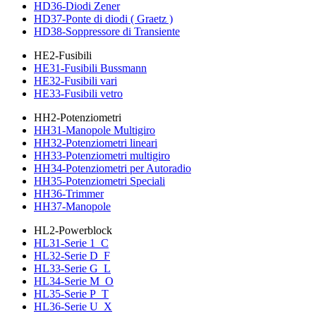
HD36-Diodi Zener
HD37-Ponte di diodi ( Graetz )
HD38-Soppressore di Transiente
HE2-Fusibili
HE31-Fusibili Bussmann
HE32-Fusibili vari
HE33-Fusibili vetro
HH2-Potenziometri
HH31-Manopole Multigiro
HH32-Potenziometri lineari
HH33-Potenziometri multigiro
HH34-Potenziometri per Autoradio
HH35-Potenziometri Speciali
HH36-Trimmer
HH37-Manopole
HL2-Powerblock
HL31-Serie 1_C
HL32-Serie D_F
HL33-Serie G_L
HL34-Serie M_O
HL35-Serie P_T
HL36-Serie U_X