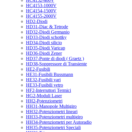
HC4152-400V
HC4153-1000V
HC4154-1500V
HC4155-2000V
HD2-Diodi
HD31-Diac & Tetrode
HD32-Diodi Germanio
HD33-Diodi schottky
HD34-Diodi silicio
HD35-Diodi Varicap
HD36-Diodi Zener
HD37-Ponte di diodi ( Graetz )
HD38-Soppressore di Transiente
HE2-Fusibili
HE31-Fusibili Bussmann
HE32-Fusibili vari
HE33-Fusibili vetro
HF2-Interruttori Termici
HG2-Moduli Laser
HH2-Potenziometri
HH31-Manopole Multigiro
HH32-Potenziometri lineari
HH33-Potenziometri multigiro
HH34-Potenziometri per Autoradio
HH35-Potenziometri Speciali