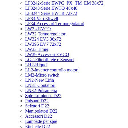
LF3242-Serie EWPC_PX_TM_EM 38x72
LF3243-Serie EWTQ 48x48
LF3244-Serie EWTR 72x72
LF33-Vari Eliwell
LF34-Accessori Termoregolatori
LW2 - EVCO
LW32 Termoregolatori
LW324 EV3 36x72
LW395 EV7 72x72
LW33 Timer
LW39 Accessori EVCO
LG2-Filtri di rete e Sensori
LH2-Hiquel
LL2-Inverter controllo motori
LM2-Micro switch
LN2-New Elfin
LN31-Contattori
LN32-Pulsanteria
Spie Luminose D22
Pulsanti D22
Selettori D22
Manipolatori D22
Accessori D22
Lampade per spie
Etichette D22