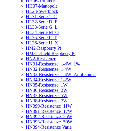
HH36-Trimmer
HH37-Manopole
HL2-Powerblock
HL31-Serie 1_C
HL32-Serie D_F
HL33-Serie G_L
HL34-Serie M_O
HL35-Serie P_T
HL36-Serie U_X
HM2-Raspberry Pi
HM31-shield Raspberry Pi
HN2-Resistenze
HN31-Resistenze_1-4W_1%
HN32-Resistenze_1-4W
HN33-Resistenze_1-4W_Antifiamma
HN34-Resistenze_1-2W
HN35-Resistenze_1W
HN36-Resistenze_2W
HN37-Resistenze_5W
HN38-Resistenze_7W
HN390-Resistenze_11W
HN391-Resistenze_17W
HN392-Resistenze_25W
HN393-Resistenze_50W
HN394-Resistenze Varie