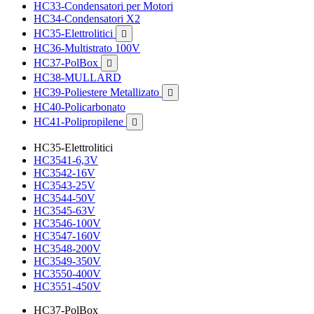
HC33-Condensatori per Motori
HC34-Condensatori X2
HC35-Elettrolitici

HC36-Multistrato 100V
HC37-PolBox

HC38-MULLARD
HC39-Poliestere Metallizato

HC40-Policarbonato
HC41-Polipropilene

HC35-Elettrolitici
HC3541-6,3V
HC3542-16V
HC3543-25V
HC3544-50V
HC3545-63V
HC3546-100V
HC3547-160V
HC3548-200V
HC3549-350V
HC3550-400V
HC3551-450V
HC37-PolBox