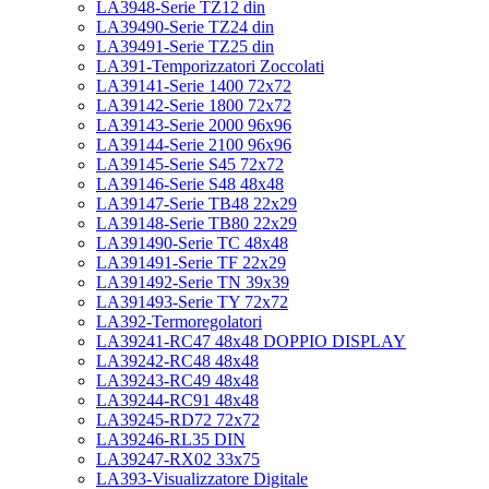
LA3948-Serie TZ12 din
LA39490-Serie TZ24 din
LA39491-Serie TZ25 din
LA391-Temporizzatori Zoccolati
LA39141-Serie 1400 72x72
LA39142-Serie 1800 72x72
LA39143-Serie 2000 96x96
LA39144-Serie 2100 96x96
LA39145-Serie S45 72x72
LA39146-Serie S48 48x48
LA39147-Serie TB48 22x29
LA39148-Serie TB80 22x29
LA391490-Serie TC 48x48
LA391491-Serie TF 22x29
LA391492-Serie TN 39x39
LA391493-Serie TY 72x72
LA392-Termoregolatori
LA39241-RC47 48x48 DOPPIO DISPLAY
LA39242-RC48 48x48
LA39243-RC49 48x48
LA39244-RC91 48x48
LA39245-RD72 72x72
LA39246-RL35 DIN
LA39247-RX02 33x75
LA393-Visualizzatore Digitale