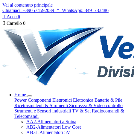
Vai al contenuto principale
Chiamaci: +390574592089 -*- WhatsApp: 3491733486

Accedi

Carrello
0
Home
Power
Componenti Elettronici
Elettronica
Batterie & Pile
Ricetrasmittenti & Strumenti
Sicurezza & Video controllo
Strumenti e Sensori industriali
TV & Sat
Radiocomandi &
Telecomandi
AA2-Alimentatori a Spina
AB2-Alimentatori Low Cost
AB31-Alimentatori 5V