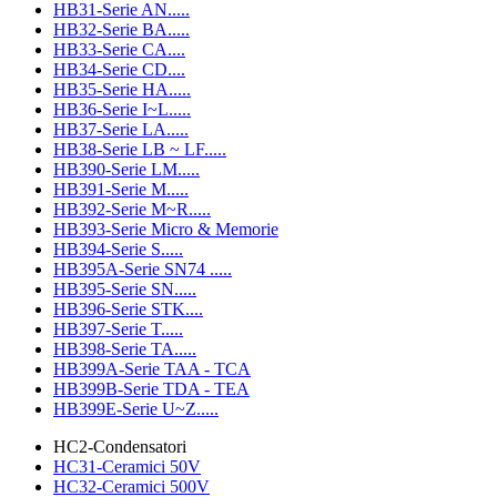
HB31-Serie AN.....
HB32-Serie BA.....
HB33-Serie CA....
HB34-Serie CD....
HB35-Serie HA.....
HB36-Serie I~L.....
HB37-Serie LA.....
HB38-Serie LB ~ LF.....
HB390-Serie LM.....
HB391-Serie M.....
HB392-Serie M~R.....
HB393-Serie Micro & Memorie
HB394-Serie S.....
HB395A-Serie SN74 .....
HB395-Serie SN.....
HB396-Serie STK....
HB397-Serie T.....
HB398-Serie TA.....
HB399A-Serie TAA - TCA
HB399B-Serie TDA - TEA
HB399E-Serie U~Z.....
HC2-Condensatori
HC31-Ceramici 50V
HC32-Ceramici 500V