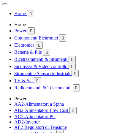
Home

Home
Power

Componenti Elettronici

Elettronica

Batterie & Pile

Ricetrasmittenti & Strumenti

Sicurezza & Video controllo

Strumenti e Sensori industriali

TV & Sat

Radiocomandi & Telecomandi

Power
AA2-Alimentatori a Spina
AB2-Alimentatori Low Cost

AC2-Alimentatori PC
AD2-Inverter
AF2-Regolatori di Tensione