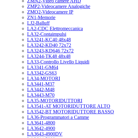
ZMN2-Video camere AHD
ZMP2-Videocamere Analogiche
ZMQ2-Videocamere IP
ZN1-Memorie
LJ2-Balluff
LA2-CDC Elettromeccanica
LA32-Contaimpulsi
LA3241-KC40 48x48
LA3242-KD40 72x72
LA3243-KD646 72x72
LA3244-TK48 48x48
LA33-Controllo Livello Liquidi
LA3341-GM64
LA3342-GS63
LA34-MOTORI
LA3441-M37
LA3442-M48
LA3443-M70
LA35-MOTORIDUTTORI
LA3541-AT MOTORIDUTTORE ALTO
LA3542-BT MOTORIDUTTORE BASSO
LA36-Programmatori a Camme
LA3641-4800
LA3642-4900
LA3643-4900DV