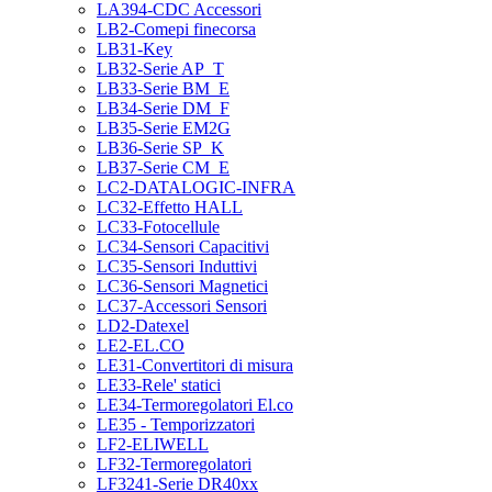
LA394-CDC Accessori
LB2-Comepi finecorsa
LB31-Key
LB32-Serie AP_T
LB33-Serie BM_E
LB34-Serie DM_F
LB35-Serie EM2G
LB36-Serie SP_K
LB37-Serie CM_E
LC2-DATALOGIC-INFRA
LC32-Effetto HALL
LC33-Fotocellule
LC34-Sensori Capacitivi
LC35-Sensori Induttivi
LC36-Sensori Magnetici
LC37-Accessori Sensori
LD2-Datexel
LE2-EL.CO
LE31-Convertitori di misura
LE33-Rele' statici
LE34-Termoregolatori El.co
LE35 - Temporizzatori
LF2-ELIWELL
LF32-Termoregolatori
LF3241-Serie DR40xx