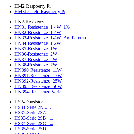
HM2-Raspberry Pi
HM31-shield Raspberry Pi
HN2-Resistenze
HN31-Resistenze_1-4W_1%
HN32-Resistenze_1-4W
HN33-Resistenze_1-4W_Antifiamma
HN34-Resistenze_1-2W
HN35-Resistenze_1W
HN36-Resistenze_2W
HN37-Resistenze_5W
HN38-Resistenze_7W
HN390-Resistenze_11W
HN391-Resistenze_17W
HN392-Resistenze_25W
HN393-Resistenze_50W
HN394-Resistenze Varie
HS2-Transistor
HS31-Serie 2N .....
HS32-Serie 2SA .....
HS33-Serie 2SB .....
HS34-Serie 2SC .....
HS35-Serie 2SD .....