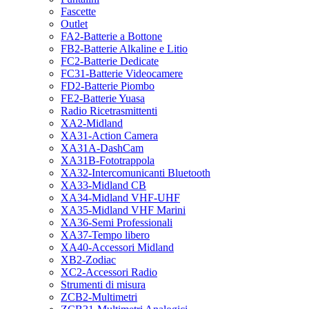
Fascette
Outlet
FA2-Batterie a Bottone
FB2-Batterie Alkaline e Litio
FC2-Batterie Dedicate
FC31-Batterie Videocamere
FD2-Batterie Piombo
FE2-Batterie Yuasa
Radio Ricetrasmittenti
XA2-Midland
XA31-Action Camera
XA31A-DashCam
XA31B-Fototrappola
XA32-Intercomunicanti Bluetooth
XA33-Midland CB
XA34-Midland VHF-UHF
XA35-Midland VHF Marini
XA36-Semi Professionali
XA37-Tempo libero
XA40-Accessori Midland
XB2-Zodiac
XC2-Accessori Radio
Strumenti di misura
ZCB2-Multimetri