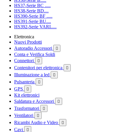
HS36-Serie B.....
HS37-Serie BC .....
HS38-Serie BD....
HS390-Serie BF .....
HS391-Serie BU....
HS392-Serie VARI.....
Elettronica
Nuovi Prodotti
Autoradio Accessori

Conta e Verifica Soldi
Connettori

Contenitori per elettronica

Illuminazione a led

Pulsanteria

GPS

Kit elettronici
Saldatura e Accessori

Trasformatori

Ventilatori

Ricambi Audio e Video

Cavi
