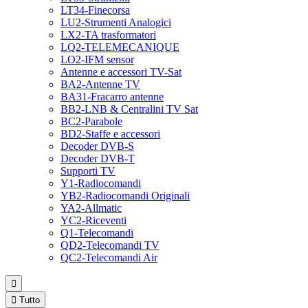
LT34-Finecorsa
LU2-Strumenti Analogici
LX2-TA trasformatori
LQ2-TELEMECANIQUE
LO2-IFM sensor
Antenne e accessori TV-Sat
BA2-Antenne TV
BA31-Fracarro antenne
BB2-LNB & Centralini TV Sat
BC2-Parabole
BD2-Staffe e accessori
Decoder DVB-S
Decoder DVB-T
Supporti TV
Y1-Radiocomandi
YB2-Radiocomandi Originali
YA2-Allmatic
YC2-Riceventi
Q1-Telecomandi
QD2-Telecomandi TV
QC2-Telecomandi Air


Tutto