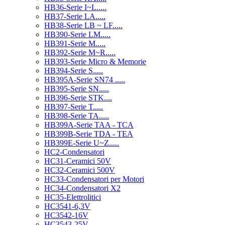
HB36-Serie I~L.....
HB37-Serie LA.....
HB38-Serie LB ~ LF.....
HB390-Serie LM.....
HB391-Serie M.....
HB392-Serie M~R.....
HB393-Serie Micro & Memorie
HB394-Serie S.....
HB395A-Serie SN74 .....
HB395-Serie SN.....
HB396-Serie STK....
HB397-Serie T.....
HB398-Serie TA.....
HB399A-Serie TAA - TCA
HB399B-Serie TDA - TEA
HB399E-Serie U~Z.....
HC2-Condensatori
HC31-Ceramici 50V
HC32-Ceramici 500V
HC33-Condensatori per Motori
HC34-Condensatori X2
HC35-Elettrolitici
HC3541-6,3V
HC3542-16V
HC3543-25V