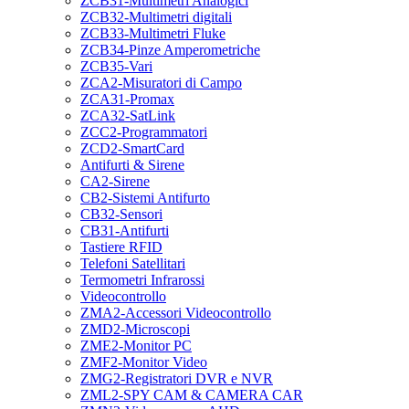
ZCB31-Multimetri Analogici
ZCB32-Multimetri digitali
ZCB33-Multimetri Fluke
ZCB34-Pinze Amperometriche
ZCB35-Vari
ZCA2-Misuratori di Campo
ZCA31-Promax
ZCA32-SatLink
ZCC2-Programmatori
ZCD2-SmartCard
Antifurti & Sirene
CA2-Sirene
CB2-Sistemi Antifurto
CB32-Sensori
CB31-Antifurti
Tastiere RFID
Telefoni Satellitari
Termometri Infrarossi
Videocontrollo
ZMA2-Accessori Videocontrollo
ZMD2-Microscopi
ZME2-Monitor PC
ZMF2-Monitor Video
ZMG2-Registratori DVR e NVR
ZML2-SPY CAM & CAMERA CAR