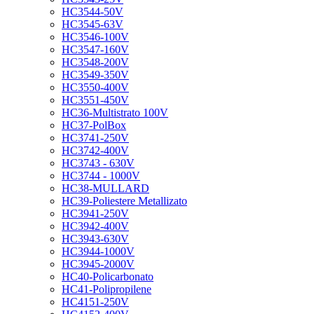
HC3544-50V
HC3545-63V
HC3546-100V
HC3547-160V
HC3548-200V
HC3549-350V
HC3550-400V
HC3551-450V
HC36-Multistrato 100V
HC37-PolBox
HC3741-250V
HC3742-400V
HC3743 - 630V
HC3744 - 1000V
HC38-MULLARD
HC39-Poliestere Metallizato
HC3941-250V
HC3942-400V
HC3943-630V
HC3944-1000V
HC3945-2000V
HC40-Policarbonato
HC41-Polipropilene
HC4151-250V