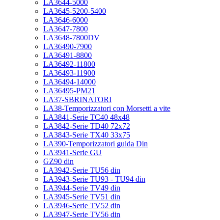
LA3644-5000
LA3645-5200-5400
LA3646-6000
LA3647-7800
LA3648-7800DV
LA36490-7900
LA36491-8800
LA36492-11800
LA36493-11900
LA36494-14000
LA36495-PM21
LA37-SBRINATORI
LA38-Temporizzatori con Morsetti a vite
LA3841-Serie TC40 48x48
LA3842-Serie TD40 72x72
LA3843-Serie TX40 33x75
LA390-Temporizzatori guida Din
LA3941-Serie GU
GZ90 din
LA3942-Serie TU56 din
LA3943-Serie TU93 - TU94 din
LA3944-Serie TV49 din
LA3945-Serie TV51 din
LA3946-Serie TV52 din
LA3947-Serie TV56 din