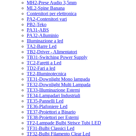
MH2-Prese Audio 3,5mm
ML2-Spine Banana
Contenitori per elettronica
PA2-Contenitori vari
PB2-Teko
PA31-ABS
PA32-Alluminio
Illuminazione a led
TA2-Barre Led
TB2-Driver - Alimentatori
TB31-Switching Power Supply
TC2-Faretti a Led
TD2-Fari a led
TE2-Illuminotecnica
TE31-Downlight Mono lampada
TE32-Downlight Multi Lampada
TE33-Illuminazione Esterni
TE34-Lampadari Industriali
TE35-Pannelli Led
TE36-Plafoniere Led
TE37-Proiettori a Binario
TE38-Proiettori per Esterni
TF2-Lampade Bulbi Strisce Tubi LED
TF31-Bulbi Classici Led
TF32-Bulbi Filamento Clear Led