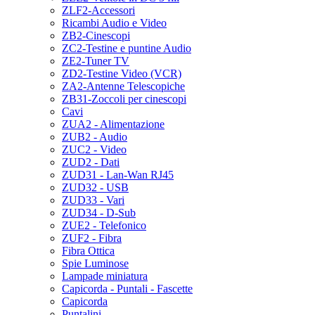
ZLF2-Accessori
Ricambi Audio e Video
ZB2-Cinescopi
ZC2-Testine e puntine Audio
ZE2-Tuner TV
ZD2-Testine Video (VCR)
ZA2-Antenne Telescopiche
ZB31-Zoccoli per cinescopi
Cavi
ZUA2 - Alimentazione
ZUB2 - Audio
ZUC2 - Video
ZUD2 - Dati
ZUD31 - Lan-Wan RJ45
ZUD32 - USB
ZUD33 - Vari
ZUD34 - D-Sub
ZUE2 - Telefonico
ZUF2 - Fibra
Fibra Ottica
Spie Luminose
Lampade miniatura
Capicorda - Puntali - Fascette
Capicorda
Puntalini