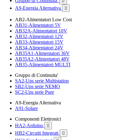
Gruppo di Continuita'

A9-Energia Alternativa

AB2-Alimentatori Low Cost
AB31-Alimentatori 5V
AB32A-Alimentatori 10V
AB32-Alimentatori 12V
AB33-Alimentatori 15V
AB34-Alimentatori 24V
AB35A1-Alimentatori 36V
AB35A2-Alimentatori 48V
AB35-Alimentatori MULTI
Gruppo di Continuita'
SA2-Ups serie Multistation
SB2-Ups serie NEMO
SC2-Ups serie Pure
A9-Energia Alternativa
A91-Solare
Componenti Elettronici
HA2-Arduino

HB2-Circuiti Integrati
