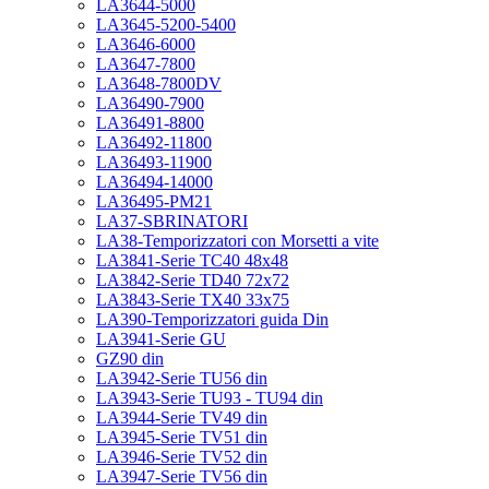
LA3644-5000
LA3645-5200-5400
LA3646-6000
LA3647-7800
LA3648-7800DV
LA36490-7900
LA36491-8800
LA36492-11800
LA36493-11900
LA36494-14000
LA36495-PM21
LA37-SBRINATORI
LA38-Temporizzatori con Morsetti a vite
LA3841-Serie TC40 48x48
LA3842-Serie TD40 72x72
LA3843-Serie TX40 33x75
LA390-Temporizzatori guida Din
LA3941-Serie GU
GZ90 din
LA3942-Serie TU56 din
LA3943-Serie TU93 - TU94 din
LA3944-Serie TV49 din
LA3945-Serie TV51 din
LA3946-Serie TV52 din
LA3947-Serie TV56 din