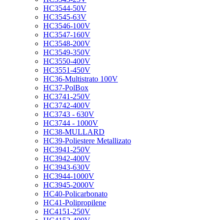
HC3544-50V
HC3545-63V
HC3546-100V
HC3547-160V
HC3548-200V
HC3549-350V
HC3550-400V
HC3551-450V
HC36-Multistrato 100V
HC37-PolBox
HC3741-250V
HC3742-400V
HC3743 - 630V
HC3744 - 1000V
HC38-MULLARD
HC39-Poliestere Metallizato
HC3941-250V
HC3942-400V
HC3943-630V
HC3944-1000V
HC3945-2000V
HC40-Policarbonato
HC41-Polipropilene
HC4151-250V