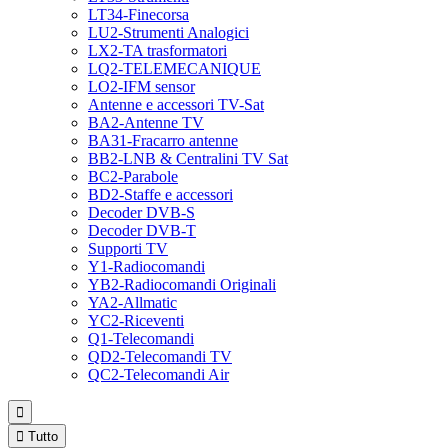
LT34-Finecorsa
LU2-Strumenti Analogici
LX2-TA trasformatori
LQ2-TELEMECANIQUE
LO2-IFM sensor
Antenne e accessori TV-Sat
BA2-Antenne TV
BA31-Fracarro antenne
BB2-LNB & Centralini TV Sat
BC2-Parabole
BD2-Staffe e accessori
Decoder DVB-S
Decoder DVB-T
Supporti TV
Y1-Radiocomandi
YB2-Radiocomandi Originali
YA2-Allmatic
YC2-Riceventi
Q1-Telecomandi
QD2-Telecomandi TV
QC2-Telecomandi Air


Tutto