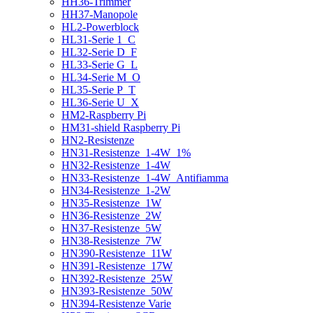
HH36-Trimmer
HH37-Manopole
HL2-Powerblock
HL31-Serie 1_C
HL32-Serie D_F
HL33-Serie G_L
HL34-Serie M_O
HL35-Serie P_T
HL36-Serie U_X
HM2-Raspberry Pi
HM31-shield Raspberry Pi
HN2-Resistenze
HN31-Resistenze_1-4W_1%
HN32-Resistenze_1-4W
HN33-Resistenze_1-4W_Antifiamma
HN34-Resistenze_1-2W
HN35-Resistenze_1W
HN36-Resistenze_2W
HN37-Resistenze_5W
HN38-Resistenze_7W
HN390-Resistenze_11W
HN391-Resistenze_17W
HN392-Resistenze_25W
HN393-Resistenze_50W
HN394-Resistenze Varie