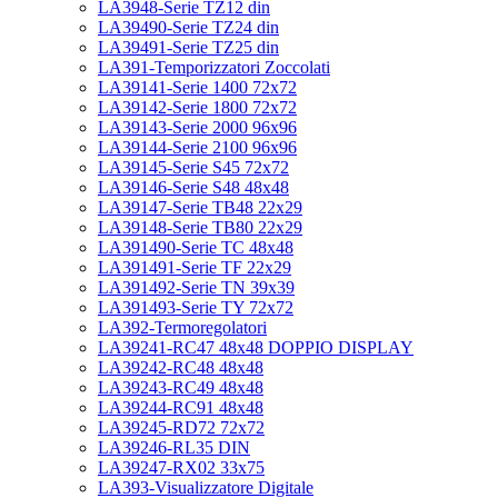
LA3948-Serie TZ12 din
LA39490-Serie TZ24 din
LA39491-Serie TZ25 din
LA391-Temporizzatori Zoccolati
LA39141-Serie 1400 72x72
LA39142-Serie 1800 72x72
LA39143-Serie 2000 96x96
LA39144-Serie 2100 96x96
LA39145-Serie S45 72x72
LA39146-Serie S48 48x48
LA39147-Serie TB48 22x29
LA39148-Serie TB80 22x29
LA391490-Serie TC 48x48
LA391491-Serie TF 22x29
LA391492-Serie TN 39x39
LA391493-Serie TY 72x72
LA392-Termoregolatori
LA39241-RC47 48x48 DOPPIO DISPLAY
LA39242-RC48 48x48
LA39243-RC49 48x48
LA39244-RC91 48x48
LA39245-RD72 72x72
LA39246-RL35 DIN
LA39247-RX02 33x75
LA393-Visualizzatore Digitale