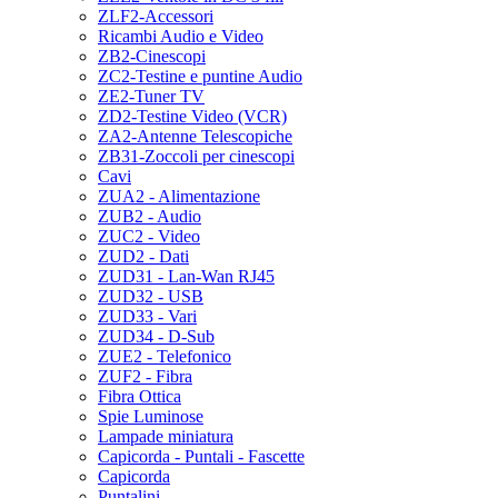
ZLF2-Accessori
Ricambi Audio e Video
ZB2-Cinescopi
ZC2-Testine e puntine Audio
ZE2-Tuner TV
ZD2-Testine Video (VCR)
ZA2-Antenne Telescopiche
ZB31-Zoccoli per cinescopi
Cavi
ZUA2 - Alimentazione
ZUB2 - Audio
ZUC2 - Video
ZUD2 - Dati
ZUD31 - Lan-Wan RJ45
ZUD32 - USB
ZUD33 - Vari
ZUD34 - D-Sub
ZUE2 - Telefonico
ZUF2 - Fibra
Fibra Ottica
Spie Luminose
Lampade miniatura
Capicorda - Puntali - Fascette
Capicorda
Puntalini