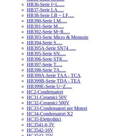
HB36-Serie I~L.....
HB37-Serie LA.....
HB38-Serie LB ~ LF.....
HB390-Serie LM.....
HB391-Serie M.....
HB392-Serie M~R.....
HB393-Serie Micro & Memorie
HB394-Serie S.....
HB395A-Serie SN74 .....
HB395-Serie SN.....
HB396-Serie STK....
HB397-Serie T.....
HB398-Serie TA.....
HB399A-Serie TAA - TCA
HB399B-Serie TDA - TEA
HB399E-Serie U~Z.....
HC2-Condensatori
HC31-Ceramici 50V
HC32-Ceramici 500V
HC33-Condensatori per Motori
HC34-Condensatori X2
HC35-Elettrolitici
HC3541-6,3V
HC3542-16V
HC3543-25V