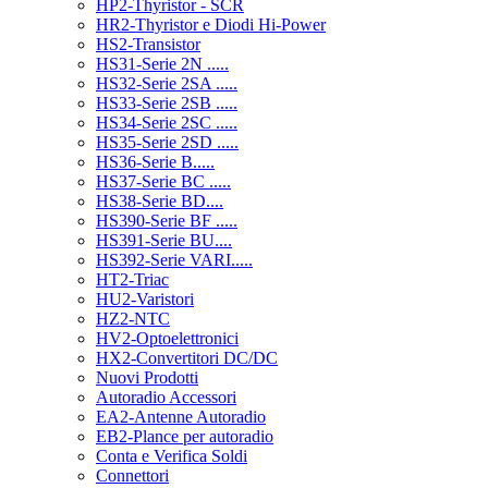
HP2-Thyristor - SCR
HR2-Thyristor e Diodi Hi-Power
HS2-Transistor
HS31-Serie 2N .....
HS32-Serie 2SA .....
HS33-Serie 2SB .....
HS34-Serie 2SC .....
HS35-Serie 2SD .....
HS36-Serie B.....
HS37-Serie BC .....
HS38-Serie BD....
HS390-Serie BF .....
HS391-Serie BU....
HS392-Serie VARI.....
HT2-Triac
HU2-Varistori
HZ2-NTC
HV2-Optoelettronici
HX2-Convertitori DC/DC
Nuovi Prodotti
Autoradio Accessori
EA2-Antenne Autoradio
EB2-Plance per autoradio
Conta e Verifica Soldi
Connettori