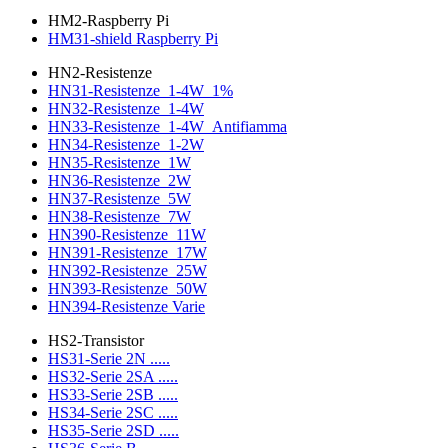
HM2-Raspberry Pi
HM31-shield Raspberry Pi
HN2-Resistenze
HN31-Resistenze_1-4W_1%
HN32-Resistenze_1-4W
HN33-Resistenze_1-4W_Antifiamma
HN34-Resistenze_1-2W
HN35-Resistenze_1W
HN36-Resistenze_2W
HN37-Resistenze_5W
HN38-Resistenze_7W
HN390-Resistenze_11W
HN391-Resistenze_17W
HN392-Resistenze_25W
HN393-Resistenze_50W
HN394-Resistenze Varie
HS2-Transistor
HS31-Serie 2N .....
HS32-Serie 2SA .....
HS33-Serie 2SB .....
HS34-Serie 2SC .....
HS35-Serie 2SD .....