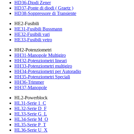
HD36-Diodi Zener
HD37-Ponte di diodi ( Graetz )
HD38-Soppressore di Transiente
HE2-Fusibili
HE31-Fusibili Bussmann
HE32-Fusibili vari
HE33-Fusibili vetro
HH2-Potenziometri
HH31-Manopole Multigiro
HH32-Potenziometri lineari
HH33-Potenziometri multigiro
HH34-Potenziometri per Autoradio
HH35-Potenziometri Speciali
HH36-Trimmer
HH37-Manopole
HL2-Powerblock
HL31-Serie 1_C
HL32-Serie D_F
HL33-Serie G_L
HL34-Serie M_O
HL35-Serie P_T
HL36-Serie U_X