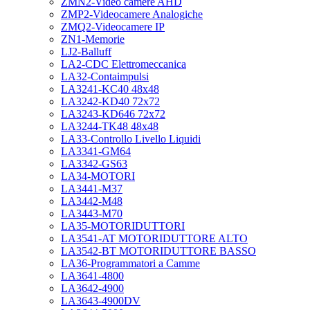
ZMN2-Video camere AHD
ZMP2-Videocamere Analogiche
ZMQ2-Videocamere IP
ZN1-Memorie
LJ2-Balluff
LA2-CDC Elettromeccanica
LA32-Contaimpulsi
LA3241-KC40 48x48
LA3242-KD40 72x72
LA3243-KD646 72x72
LA3244-TK48 48x48
LA33-Controllo Livello Liquidi
LA3341-GM64
LA3342-GS63
LA34-MOTORI
LA3441-M37
LA3442-M48
LA3443-M70
LA35-MOTORIDUTTORI
LA3541-AT MOTORIDUTTORE ALTO
LA3542-BT MOTORIDUTTORE BASSO
LA36-Programmatori a Camme
LA3641-4800
LA3642-4900
LA3643-4900DV