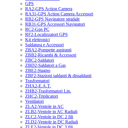
GPS
RA2-GPS Action Camera
RA31-GPS Action Camera Accessori
RB2-GPS Navigatore stradale
RB31-GPS Accessori Navigatori
RC2-Gps PC
RF2-Localizzatori GPS
Kit elettronici
Saldatura e Accessori
ZBA2-Pompette aspiranti
ZBB2-Ricambi & Accessori
ZBC2-Saldatori
ZBD2-Saldatori a Gas
ZBE2-Stagno
ZBF2-Stazioni saldanti & dissaldanti
Trasformatori
ZHA2-E.A.T.
ZHB2-Trasformatori Lin.
ZHC2-Triplicatori
Ventilatori
ZLA2-Ventole in AC
ZLB2-Ventole in AC Radiali
ZLC2-Ventole in DC 2 fili
ZLD2-Ventole in DC Radiali
ZLE2-Ventole in DC 3 fili