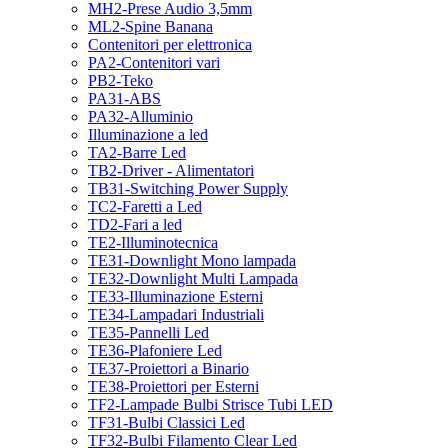
MH2-Prese Audio 3,5mm
ML2-Spine Banana
Contenitori per elettronica
PA2-Contenitori vari
PB2-Teko
PA31-ABS
PA32-Alluminio
Illuminazione a led
TA2-Barre Led
TB2-Driver - Alimentatori
TB31-Switching Power Supply
TC2-Faretti a Led
TD2-Fari a led
TE2-Illuminotecnica
TE31-Downlight Mono lampada
TE32-Downlight Multi Lampada
TE33-Illuminazione Esterni
TE34-Lampadari Industriali
TE35-Pannelli Led
TE36-Plafoniere Led
TE37-Proiettori a Binario
TE38-Proiettori per Esterni
TF2-Lampade Bulbi Strisce Tubi LED
TF31-Bulbi Classici Led
TF32-Bulbi Filamento Clear Led