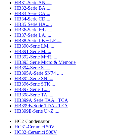
HB31-Serie AN.....
HB32-Serie BA.....
HB33-Serie CA....
HB34-Serie CD....
HB35-Serie HA.....
HB36-Serie I~L.....
HB37-Serie LA.....
HB38-Serie LB ~ LF.....
HB390-Serie LM.....
HB391-Serie M.....
HB392-Serie M~R.....
HB393-Serie Micro & Memorie
HB394-Serie S.....
HB395A-Serie SN74 .....
HB395-Serie SN.....
HB396-Serie STK....
HB397-Serie T.....
HB398-Serie TA.....
HB399A-Serie TAA - TCA
HB399B-Serie TDA - TEA
HB399E-Serie U~Z.....
HC2-Condensatori
HC31-Ceramici 50V
HC32-Ceramici 500V