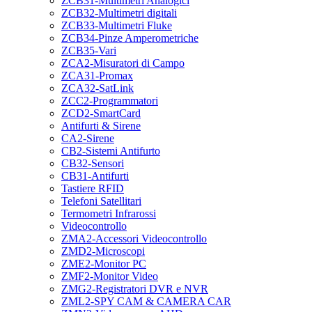
ZCB31-Multimetri Analogici
ZCB32-Multimetri digitali
ZCB33-Multimetri Fluke
ZCB34-Pinze Amperometriche
ZCB35-Vari
ZCA2-Misuratori di Campo
ZCA31-Promax
ZCA32-SatLink
ZCC2-Programmatori
ZCD2-SmartCard
Antifurti & Sirene
CA2-Sirene
CB2-Sistemi Antifurto
CB32-Sensori
CB31-Antifurti
Tastiere RFID
Telefoni Satellitari
Termometri Infrarossi
Videocontrollo
ZMA2-Accessori Videocontrollo
ZMD2-Microscopi
ZME2-Monitor PC
ZMF2-Monitor Video
ZMG2-Registratori DVR e NVR
ZML2-SPY CAM & CAMERA CAR