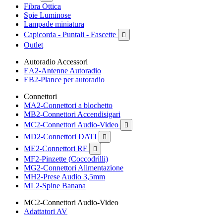
Fibra Ottica
Spie Luminose
Lampade miniatura
Capicorda - Puntali - Fascette

Outlet
Autoradio Accessori
EA2-Antenne Autoradio
EB2-Plance per autoradio
Connettori
MA2-Connettori a blochetto
MB2-Connettori Accendisigari
MC2-Connettori Audio-Video

MD2-Connettori DATI

ME2-Connettori RF

MF2-Pinzette (Coccodrilli)
MG2-Connettori Alimentazione
MH2-Prese Audio 3,5mm
ML2-Spine Banana
MC2-Connettori Audio-Video
Adattatori AV