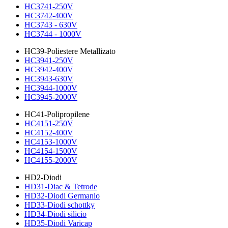
HC3741-250V
HC3742-400V
HC3743 - 630V
HC3744 - 1000V
HC39-Poliestere Metallizato
HC3941-250V
HC3942-400V
HC3943-630V
HC3944-1000V
HC3945-2000V
HC41-Polipropilene
HC4151-250V
HC4152-400V
HC4153-1000V
HC4154-1500V
HC4155-2000V
HD2-Diodi
HD31-Diac & Tetrode
HD32-Diodi Germanio
HD33-Diodi schottky
HD34-Diodi silicio
HD35-Diodi Varicap