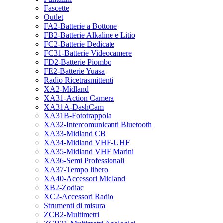
Fascette
Outlet
FA2-Batterie a Bottone
FB2-Batterie Alkaline e Litio
FC2-Batterie Dedicate
FC31-Batterie Videocamere
FD2-Batterie Piombo
FE2-Batterie Yuasa
Radio Ricetrasmittenti
XA2-Midland
XA31-Action Camera
XA31A-DashCam
XA31B-Fototrappola
XA32-Intercomunicanti Bluetooth
XA33-Midland CB
XA34-Midland VHF-UHF
XA35-Midland VHF Marini
XA36-Semi Professionali
XA37-Tempo libero
XA40-Accessori Midland
XB2-Zodiac
XC2-Accessori Radio
Strumenti di misura
ZCB2-Multimetri