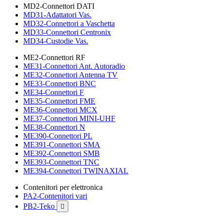
MD2-Connettori DATI
MD31-Adattatori Vas.
MD32-Connettori a Vaschetta
MD33-Connettori Centronix
MD34-Custodie Vas.
ME2-Connettori RF
ME31-Connettori Ant. Autoradio
ME32-Connettori Antenna TV
ME33-Connettori BNC
ME34-Connettori F
ME35-Connettori FME
ME36-Connettori MCX
ME37-Connettori MINI-UHF
ME38-Connettori N
ME390-Connettori PL
ME391-Connettori SMA
ME392-Connettori SMB
ME393-Connettori TNC
ME394-Connettori TWINAXIAL
Contenitori per elettronica
PA2-Contenitori vari
PB2-Teko
