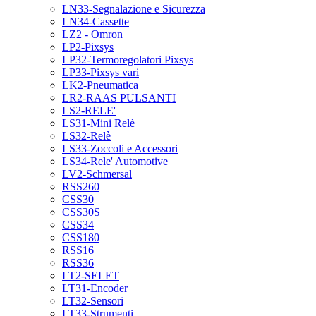
LN33-Segnalazione e Sicurezza
LN34-Cassette
LZ2 - Omron
LP2-Pixsys
LP32-Termoregolatori Pixsys
LP33-Pixsys vari
LK2-Pneumatica
LR2-RAAS PULSANTI
LS2-RELE'
LS31-Mini Relè
LS32-Relè
LS33-Zoccoli e Accessori
LS34-Rele' Automotive
LV2-Schmersal
RSS260
CSS30
CSS30S
CSS34
CSS180
RSS16
RSS36
LT2-SELET
LT31-Encoder
LT32-Sensori
LT33-Strumenti