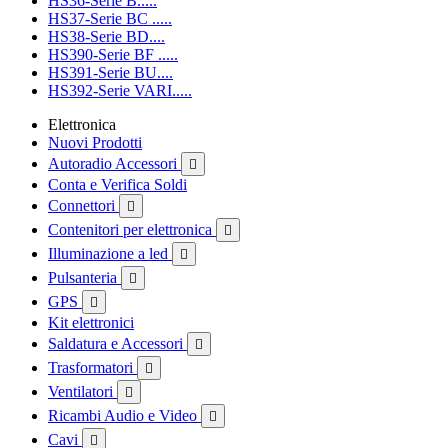
HS36-Serie B.....
HS37-Serie BC .....
HS38-Serie BD....
HS390-Serie BF .....
HS391-Serie BU....
HS392-Serie VARI.....
Elettronica
Nuovi Prodotti
Autoradio Accessori

Conta e Verifica Soldi
Connettori

Contenitori per elettronica

Illuminazione a led

Pulsanteria

GPS

Kit elettronici
Saldatura e Accessori

Trasformatori

Ventilatori

Ricambi Audio e Video

Cavi
