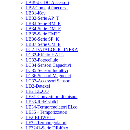
LA394-CDC Accessori
LB2-Comepi finecorsa
LB31-Key
LB32-Serie AP_T
LB33-Serie BM_E
LB34-Serie DM_F
LB35-Serie EM2G
LB36-Serie SP_K
LB37-Serie CM_E
LC2-DATALOGIC-INFRA
LC32-Effetto HALL
LC33-Fotocellule
LC34-Sensori Capacitivi
LC35-Sensori Induttivi
LC36-Sensori Magnetici
LC37-Accessori Sensori
LD2-Datexel
LE2-EL.CO
LE31-Convertitori di misura
LE33-Rele' statici
LE34-Termoregolatori El.co
LE35 - Temporizzatori
LF2-ELIWELL
LF32-Termoregolatori
LF3241-Serie DR40xx