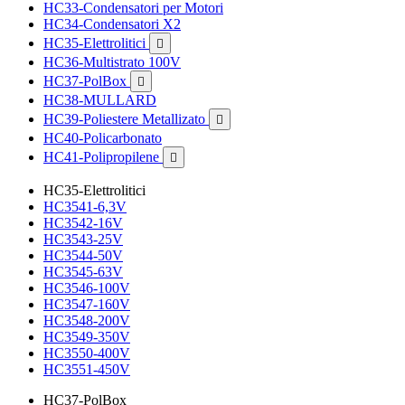
HC33-Condensatori per Motori
HC34-Condensatori X2
HC35-Elettrolitici

HC36-Multistrato 100V
HC37-PolBox

HC38-MULLARD
HC39-Poliestere Metallizato

HC40-Policarbonato
HC41-Polipropilene

HC35-Elettrolitici
HC3541-6,3V
HC3542-16V
HC3543-25V
HC3544-50V
HC3545-63V
HC3546-100V
HC3547-160V
HC3548-200V
HC3549-350V
HC3550-400V
HC3551-450V
HC37-PolBox