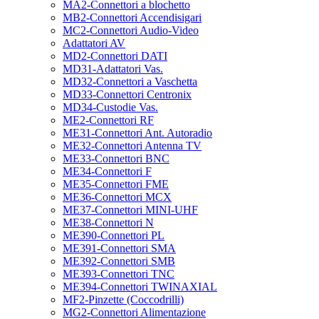
MA2-Connettori a blochetto
MB2-Connettori Accendisigari
MC2-Connettori Audio-Video
Adattatori AV
MD2-Connettori DATI
MD31-Adattatori Vas.
MD32-Connettori a Vaschetta
MD33-Connettori Centronix
MD34-Custodie Vas.
ME2-Connettori RF
ME31-Connettori Ant. Autoradio
ME32-Connettori Antenna TV
ME33-Connettori BNC
ME34-Connettori F
ME35-Connettori FME
ME36-Connettori MCX
ME37-Connettori MINI-UHF
ME38-Connettori N
ME390-Connettori PL
ME391-Connettori SMA
ME392-Connettori SMB
ME393-Connettori TNC
ME394-Connettori TWINAXIAL
MF2-Pinzette (Coccodrilli)
MG2-Connettori Alimentazione