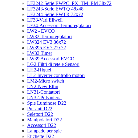
LF3242-Serie EWPC_PX_TM_EM 38x72
LF3243-Serie EWTQ 48x48
LF3244-Serie EWTR 72x72
LF33-Vari Eliwell
LF34-Accessori Termoregolatori
LW2 - EVCO
LW32 Termoregolatori
LW324 EV3 36x72
LW395 EV7 72x72
LW33 Timer
LW39 Accessori EVCO
LG2-Filtri di rete e Sensori
LH2-Hiquel
LL2-Inverter controllo motori
LM2-Micro switch
LN2-New Elfin
LN31-Contattori
LN32-Pulsanteria
Spie Luminose D22
Pulsanti D22
Selettori D22
Manipolatori D22
Accessori D22
Lampade per spie
Etichette D22