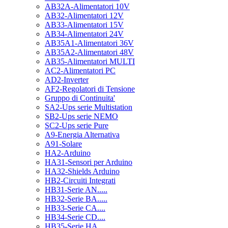
AB32A-Alimentatori 10V
AB32-Alimentatori 12V
AB33-Alimentatori 15V
AB34-Alimentatori 24V
AB35A1-Alimentatori 36V
AB35A2-Alimentatori 48V
AB35-Alimentatori MULTI
AC2-Alimentatori PC
AD2-Inverter
AF2-Regolatori di Tensione
Gruppo di Continuita'
SA2-Ups serie Multistation
SB2-Ups serie NEMO
SC2-Ups serie Pure
A9-Energia Alternativa
A91-Solare
HA2-Arduino
HA31-Sensori per Arduino
HA32-Shields Arduino
HB2-Circuiti Integrati
HB31-Serie AN.....
HB32-Serie BA.....
HB33-Serie CA....
HB34-Serie CD....
HB35-Serie HA.....