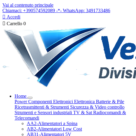
Vai al contenuto principale
Chiamaci: +390574592089 -*- WhatsApp: 3491733486

Accedi

Carrello
0
Home
Power
Componenti Elettronici
Elettronica
Batterie & Pile
Ricetrasmittenti & Strumenti
Sicurezza & Video controllo
Strumenti e Sensori industriali
TV & Sat
Radiocomandi &
Telecomandi
AA2-Alimentatori a Spina
AB2-Alimentatori Low Cost
AB31-Alimentatori 5V