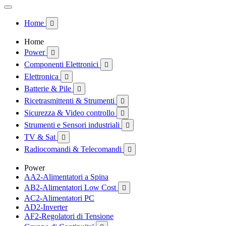
Home

Home
Power

Componenti Elettronici

Elettronica

Batterie & Pile

Ricetrasmittenti & Strumenti

Sicurezza & Video controllo

Strumenti e Sensori industriali

TV & Sat

Radiocomandi & Telecomandi

Power
AA2-Alimentatori a Spina
AB2-Alimentatori Low Cost

AC2-Alimentatori PC
AD2-Inverter
AF2-Regolatori di Tensione