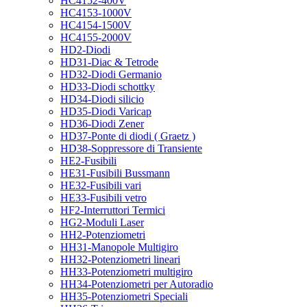
HC4152-400V
HC4153-1000V
HC4154-1500V
HC4155-2000V
HD2-Diodi
HD31-Diac & Tetrode
HD32-Diodi Germanio
HD33-Diodi schottky
HD34-Diodi silicio
HD35-Diodi Varicap
HD36-Diodi Zener
HD37-Ponte di diodi ( Graetz )
HD38-Soppressore di Transiente
HE2-Fusibili
HE31-Fusibili Bussmann
HE32-Fusibili vari
HE33-Fusibili vetro
HF2-Interruttori Termici
HG2-Moduli Laser
HH2-Potenziometri
HH31-Manopole Multigiro
HH32-Potenziometri lineari
HH33-Potenziometri multigiro
HH34-Potenziometri per Autoradio
HH35-Potenziometri Speciali