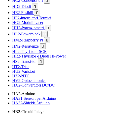
HC2-Condensatori

HD2-Diodi

HE2-Fusibili

HF2-Interruttori Termici
HG2-Moduli Laser
HH2-Potenziometri

HL2-Powerblock

HM2-Raspberry Pi

HN2-Resistenze

HP2-Thyristor - SCR
HR2-Thyristor e Diodi Hi-Power
HS2-Transistor

HT2-Triac
HU2-Varistori
HZ2-NTC
HV2-Optoelettronici
HX2-Convertitori DC/DC
HA2-Arduino
HA31-Sensori per Arduino
HA32-Shields Arduino
HB2-Circuiti Integrati