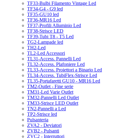
TF33-Bulbi Filamento Vintage Led
TF34-G4 - G9 led
TF35-GU10 led
TF36-MR16 Led
TF37-Profili Alluminio Led
TF38-Strisce LED
TF39-Tubi T8 - T5 Led
TG2-Lampade led
TH2-Led
TL2-Led Accessori
TL31-Access. Pannelli Led
TL32-Access. Plafoniere Led
TL33-Access. Proiettori a Binario Led
TL34-Access. TubiFlex-Strisce Led
TL35-Portafaretti GU10 - MR16 Led
TM2-Outlet - Fine serie
TM31-Led Varie Outlet
TM32-Pannelli Led Outlet
TM33-Strisce LED Outlet
TN2-Pannelli a Led
TP2-Strisce led
Pulsanteria
ZVA2 - Deviatori
ZVB2 - Pulsanti
ZVC2 - Interruttori