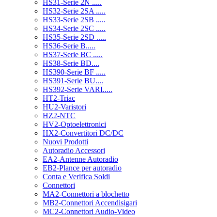
HS31-Serie 2N .....
HS32-Serie 2SA .....
HS33-Serie 2SB .....
HS34-Serie 2SC .....
HS35-Serie 2SD .....
HS36-Serie B.....
HS37-Serie BC .....
HS38-Serie BD....
HS390-Serie BF .....
HS391-Serie BU....
HS392-Serie VARI.....
HT2-Triac
HU2-Varistori
HZ2-NTC
HV2-Optoelettronici
HX2-Convertitori DC/DC
Nuovi Prodotti
Autoradio Accessori
EA2-Antenne Autoradio
EB2-Plance per autoradio
Conta e Verifica Soldi
Connettori
MA2-Connettori a blochetto
MB2-Connettori Accendisigari
MC2-Connettori Audio-Video