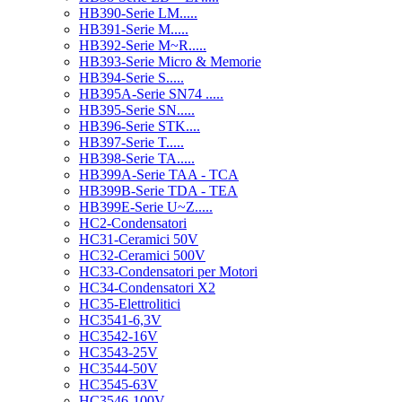
HB390-Serie LM.....
HB391-Serie M.....
HB392-Serie M~R.....
HB393-Serie Micro & Memorie
HB394-Serie S.....
HB395A-Serie SN74 .....
HB395-Serie SN.....
HB396-Serie STK....
HB397-Serie T.....
HB398-Serie TA.....
HB399A-Serie TAA - TCA
HB399B-Serie TDA - TEA
HB399E-Serie U~Z.....
HC2-Condensatori
HC31-Ceramici 50V
HC32-Ceramici 500V
HC33-Condensatori per Motori
HC34-Condensatori X2
HC35-Elettrolitici
HC3541-6,3V
HC3542-16V
HC3543-25V
HC3544-50V
HC3545-63V
HC3546-100V