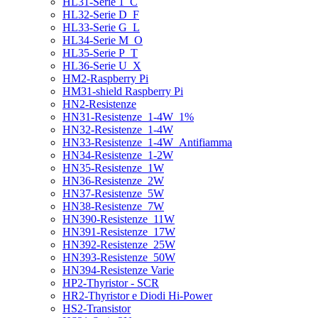
HL31-Serie 1_C
HL32-Serie D_F
HL33-Serie G_L
HL34-Serie M_O
HL35-Serie P_T
HL36-Serie U_X
HM2-Raspberry Pi
HM31-shield Raspberry Pi
HN2-Resistenze
HN31-Resistenze_1-4W_1%
HN32-Resistenze_1-4W
HN33-Resistenze_1-4W_Antifiamma
HN34-Resistenze_1-2W
HN35-Resistenze_1W
HN36-Resistenze_2W
HN37-Resistenze_5W
HN38-Resistenze_7W
HN390-Resistenze_11W
HN391-Resistenze_17W
HN392-Resistenze_25W
HN393-Resistenze_50W
HN394-Resistenze Varie
HP2-Thyristor - SCR
HR2-Thyristor e Diodi Hi-Power
HS2-Transistor