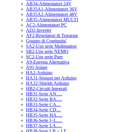
AB34-Alimentatori 24V
AB35A1-Alimentatori 36V
AB35A2-Alimentatori 48V
AB35-Alimentatori MULTI
AC2-Alimentatori PC
AD2-Inverter
AF2-Regolatori di Tensione
Gruppo di Continuita'
SA2-Ups serie Multistation
SB2-Ups serie NEMO
SC2-Ups serie Pure
A9-Energia Alternativa
A91-Solare
HA2-Arduino
HA31-Sensori per Arduino
HA32-Shields Arduino
HB2-Circuiti Integrati
HB31-Serie AN.....
HB32-Serie BA.....
HB33-Serie CA....
HB34-Serie CD....
HB35-Serie HA.....
HB36-Serie I~L.....
HB37-Serie LA.....
HB38-Serie LB ~ LF.....