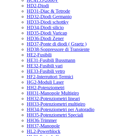
HC4155-2000V
HD2-Diodi
HD31-Diac & Tetrode
HD32-Diodi Germanio
HD33-Diodi schottky
HD34-Diodi silicio
HD35-Diodi Varicap
HD36-Diodi Zener
HD37-Ponte di diodi ( Graetz )
HD38-Soppressore di Transiente
HE2-Fusibili
HE31-Fusibili Bussmann
HE32-Fusibili vari
HE33-Fusibili vetro
HF2-Interruttori Termici
HG2-Moduli Laser
HH2-Potenziometri
HH31-Manopole Multigiro
HH32-Potenziometri lineari
HH33-Potenziometri multigiro
HH34-Potenziometri per Autoradio
HH35-Potenziometri Speciali
HH36-Trimmer
HH37-Manopole
HL2-Powerblock