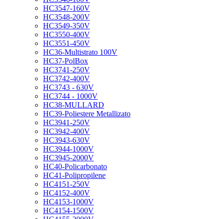
HC3547-160V
HC3548-200V
HC3549-350V
HC3550-400V
HC3551-450V
HC36-Multistrato 100V
HC37-PolBox
HC3741-250V
HC3742-400V
HC3743 - 630V
HC3744 - 1000V
HC38-MULLARD
HC39-Poliestere Metallizato
HC3941-250V
HC3942-400V
HC3943-630V
HC3944-1000V
HC3945-2000V
HC40-Policarbonato
HC41-Polipropilene
HC4151-250V
HC4152-400V
HC4153-1000V
HC4154-1500V