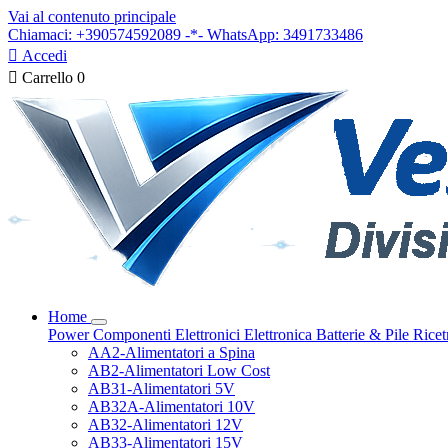
Vai al contenuto principale
Chiamaci: +390574592089 -*- WhatsApp: 3491733486

Accedi

Carrello
0
Home
Power
Componenti Elettronici
Elettronica
Batterie & Pile
Ricet
AA2-Alimentatori a Spina
AB2-Alimentatori Low Cost
AB31-Alimentatori 5V
AB32A-Alimentatori 10V
AB32-Alimentatori 12V
AB33-Alimentatori 15V