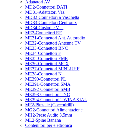
Adattatori AV
MD2-Connettori DATI
MD31-Adattatori Vas.
MD32-Connettori a Vaschetta
MD33-Connettori Centronix
MD34-Custodie Vas.
ME2-Connettori RF
ME31-Connettori Ant. Autoradio
ME32-Connettori Antenna TV
ME33-Connettori BNC
ME34-Connettori F
ME35-Connettori FME
ME36-Connettori MCX
ME37-Connettori MINI-UHF
ME38-Connettori N
ME390-Connettori PL
ME391-Connettori SMA
ME392-Connettori SMB
ME393-Connettori TNC
ME394-Connettori TWINAXIAL
MF2-Pinzette (Coccodrilli)
MG2-Connettori Alimentazione
MH2-Prese Audio 3,5mm
ML2-Spine Banana
Contenitori per elettronica