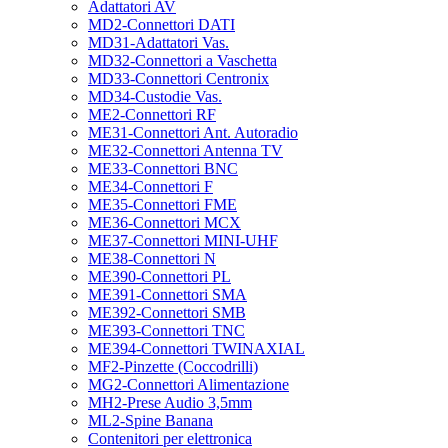
Adattatori AV
MD2-Connettori DATI
MD31-Adattatori Vas.
MD32-Connettori a Vaschetta
MD33-Connettori Centronix
MD34-Custodie Vas.
ME2-Connettori RF
ME31-Connettori Ant. Autoradio
ME32-Connettori Antenna TV
ME33-Connettori BNC
ME34-Connettori F
ME35-Connettori FME
ME36-Connettori MCX
ME37-Connettori MINI-UHF
ME38-Connettori N
ME390-Connettori PL
ME391-Connettori SMA
ME392-Connettori SMB
ME393-Connettori TNC
ME394-Connettori TWINAXIAL
MF2-Pinzette (Coccodrilli)
MG2-Connettori Alimentazione
MH2-Prese Audio 3,5mm
ML2-Spine Banana
Contenitori per elettronica