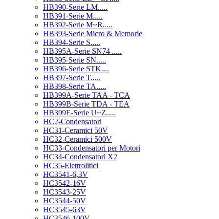
HB390-Serie LM.....
HB391-Serie M.....
HB392-Serie M~R.....
HB393-Serie Micro & Memorie
HB394-Serie S.....
HB395A-Serie SN74 .....
HB395-Serie SN.....
HB396-Serie STK....
HB397-Serie T.....
HB398-Serie TA.....
HB399A-Serie TAA - TCA
HB399B-Serie TDA - TEA
HB399E-Serie U~Z.....
HC2-Condensatori
HC31-Ceramici 50V
HC32-Ceramici 500V
HC33-Condensatori per Motori
HC34-Condensatori X2
HC35-Elettrolitici
HC3541-6,3V
HC3542-16V
HC3543-25V
HC3544-50V
HC3545-63V
HC3546-100V