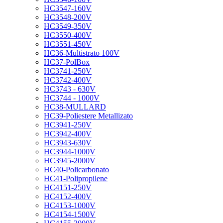
HC3547-160V
HC3548-200V
HC3549-350V
HC3550-400V
HC3551-450V
HC36-Multistrato 100V
HC37-PolBox
HC3741-250V
HC3742-400V
HC3743 - 630V
HC3744 - 1000V
HC38-MULLARD
HC39-Poliestere Metallizato
HC3941-250V
HC3942-400V
HC3943-630V
HC3944-1000V
HC3945-2000V
HC40-Policarbonato
HC41-Polipropilene
HC4151-250V
HC4152-400V
HC4153-1000V
HC4154-1500V