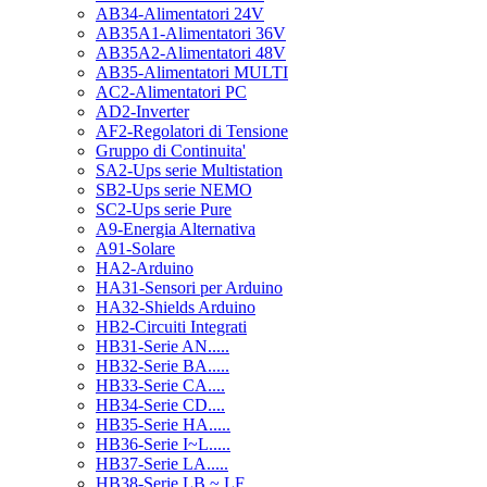
AB34-Alimentatori 24V
AB35A1-Alimentatori 36V
AB35A2-Alimentatori 48V
AB35-Alimentatori MULTI
AC2-Alimentatori PC
AD2-Inverter
AF2-Regolatori di Tensione
Gruppo di Continuita'
SA2-Ups serie Multistation
SB2-Ups serie NEMO
SC2-Ups serie Pure
A9-Energia Alternativa
A91-Solare
HA2-Arduino
HA31-Sensori per Arduino
HA32-Shields Arduino
HB2-Circuiti Integrati
HB31-Serie AN.....
HB32-Serie BA.....
HB33-Serie CA....
HB34-Serie CD....
HB35-Serie HA.....
HB36-Serie I~L.....
HB37-Serie LA.....
HB38-Serie LB ~ LF.....