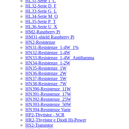
HL31-Serie 1_C
HL32-Serie D_F
HL33-Serie G_L
HL34-Serie M_O
HL35-Serie P_T
HL36-Serie U_X
HM2-Raspberry Pi
HM31-shield Raspberry Pi
HN2-Resistenze
HN31-Resistenze_1-4W_1%
HN32-Resistenze_1-4W
HN33-Resistenze_1-4W_Antifiamma
HN34-Resistenze_1-2W
HN35-Resistenze_1W
HN36-Resistenze_2W
HN37-Resistenze_5W
HN38-Resistenze_7W
HN390-Resistenze_11W
HN391-Resistenze_17W
HN392-Resistenze_25W
HN393-Resistenze_50W
HN394-Resistenze Varie
HP2-Thyristor - SCR
HR2-Thyristor e Diodi Hi-Power
HS2-Transistor