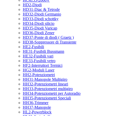
HC4155-2000V
HD2-Diodi
HD31-Diac & Tetrode
HD32-Diodi Germanio
HD33-Diodi schottky
HD34-Diodi silicio
HD35-Diodi Varicap
HD36-Diodi Zener
HD37-Ponte di diodi ( Graetz )
HD38-Soppressore di Transiente
HE2-Fusibili
HE31-Fusibili Bussmann
HE32-Fusibili vari
HE33-Fusibili vetro
HF2-Interruttori Termici
HG2-Moduli Laser
HH2-Potenziometri
HH31-Manopole Multigiro
HH32-Potenziometri lineari
HH33-Potenziometri multigiro
HH34-Potenziometri per Autoradio
HH35-Potenziometri Speciali
HH36-Trimmer
HH37-Manopole
HL2-Powerblock