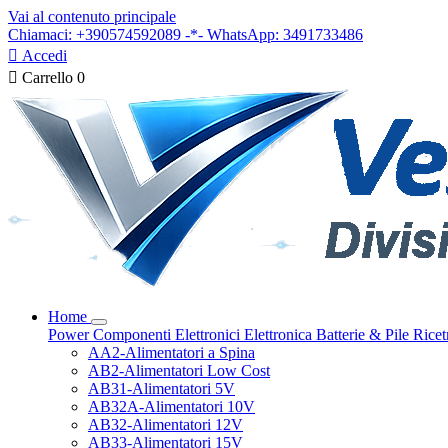
Vai al contenuto principale
Chiamaci: +390574592089 -*- WhatsApp: 3491733486

Accedi

Carrello
0
Home
Power
Componenti Elettronici
Elettronica
Batterie & Pile
Ricet
AA2-Alimentatori a Spina
AB2-Alimentatori Low Cost
AB31-Alimentatori 5V
AB32A-Alimentatori 10V
AB32-Alimentatori 12V
AB33-Alimentatori 15V