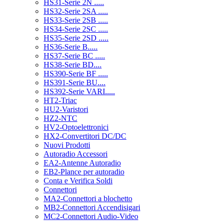
HS31-Serie 2N .....
HS32-Serie 2SA .....
HS33-Serie 2SB .....
HS34-Serie 2SC .....
HS35-Serie 2SD .....
HS36-Serie B.....
HS37-Serie BC .....
HS38-Serie BD....
HS390-Serie BF .....
HS391-Serie BU....
HS392-Serie VARI.....
HT2-Triac
HU2-Varistori
HZ2-NTC
HV2-Optoelettronici
HX2-Convertitori DC/DC
Nuovi Prodotti
Autoradio Accessori
EA2-Antenne Autoradio
EB2-Plance per autoradio
Conta e Verifica Soldi
Connettori
MA2-Connettori a blochetto
MB2-Connettori Accendisigari
MC2-Connettori Audio-Video