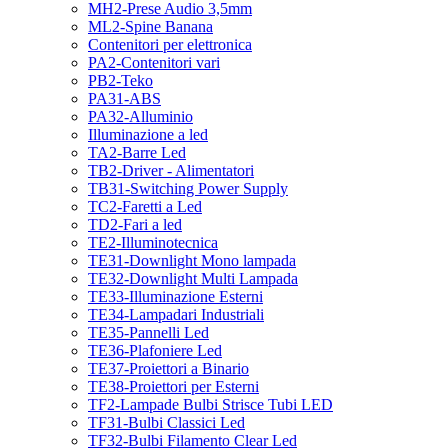
MH2-Prese Audio 3,5mm
ML2-Spine Banana
Contenitori per elettronica
PA2-Contenitori vari
PB2-Teko
PA31-ABS
PA32-Alluminio
Illuminazione a led
TA2-Barre Led
TB2-Driver - Alimentatori
TB31-Switching Power Supply
TC2-Faretti a Led
TD2-Fari a led
TE2-Illuminotecnica
TE31-Downlight Mono lampada
TE32-Downlight Multi Lampada
TE33-Illuminazione Esterni
TE34-Lampadari Industriali
TE35-Pannelli Led
TE36-Plafoniere Led
TE37-Proiettori a Binario
TE38-Proiettori per Esterni
TF2-Lampade Bulbi Strisce Tubi LED
TF31-Bulbi Classici Led
TF32-Bulbi Filamento Clear Led