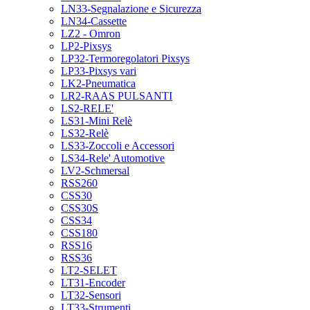
LN33-Segnalazione e Sicurezza
LN34-Cassette
LZ2 - Omron
LP2-Pixsys
LP32-Termoregolatori Pixsys
LP33-Pixsys vari
LK2-Pneumatica
LR2-RAAS PULSANTI
LS2-RELE'
LS31-Mini Relè
LS32-Relè
LS33-Zoccoli e Accessori
LS34-Rele' Automotive
LV2-Schmersal
RSS260
CSS30
CSS30S
CSS34
CSS180
RSS16
RSS36
LT2-SELET
LT31-Encoder
LT32-Sensori
LT33-Strumenti