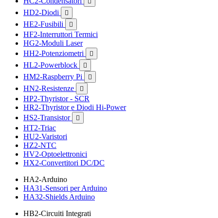
HC2-Condensatori

HD2-Diodi

HE2-Fusibili

HF2-Interruttori Termici
HG2-Moduli Laser
HH2-Potenziometri

HL2-Powerblock

HM2-Raspberry Pi

HN2-Resistenze

HP2-Thyristor - SCR
HR2-Thyristor e Diodi Hi-Power
HS2-Transistor

HT2-Triac
HU2-Varistori
HZ2-NTC
HV2-Optoelettronici
HX2-Convertitori DC/DC
HA2-Arduino
HA31-Sensori per Arduino
HA32-Shields Arduino
HB2-Circuiti Integrati