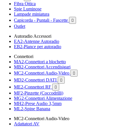
Fibra Ottica
Spie Luminose
Lampade miniatura
Capicorda - Puntali - Fascette

Outlet
Autoradio Accessori
EA2-Antenne Autoradio
EB2-Plance per autoradio
Connettori
MA2-Connettori a blochetto
MB2-Connettori Accendisigari
MC2-Connettori Audio-Video

MD2-Connettori DATI

ME2-Connettori RF

MF2-Pinzette (Coccodrilli)
MG2-Connettori Alimentazione
MH2-Prese Audio 3,5mm
ML2-Spine Banana
MC2-Connettori Audio-Video
Adattatori AV