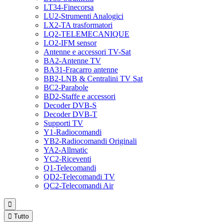
LT34-Finecorsa
LU2-Strumenti Analogici
LX2-TA trasformatori
LQ2-TELEMECANIQUE
LO2-IFM sensor
Antenne e accessori TV-Sat
BA2-Antenne TV
BA31-Fracarro antenne
BB2-LNB & Centralini TV Sat
BC2-Parabole
BD2-Staffe e accessori
Decoder DVB-S
Decoder DVB-T
Supporti TV
Y1-Radiocomandi
YB2-Radiocomandi Originali
YA2-Allmatic
YC2-Riceventi
Q1-Telecomandi
QD2-Telecomandi TV
QC2-Telecomandi Air


Tutto