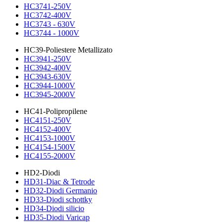
HC3741-250V
HC3742-400V
HC3743 - 630V
HC3744 - 1000V
HC39-Poliestere Metallizato
HC3941-250V
HC3942-400V
HC3943-630V
HC3944-1000V
HC3945-2000V
HC41-Polipropilene
HC4151-250V
HC4152-400V
HC4153-1000V
HC4154-1500V
HC4155-2000V
HD2-Diodi
HD31-Diac & Tetrode
HD32-Diodi Germanio
HD33-Diodi schottky
HD34-Diodi silicio
HD35-Diodi Varicap