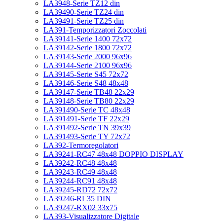
LA3948-Serie TZ12 din
LA39490-Serie TZ24 din
LA39491-Serie TZ25 din
LA391-Temporizzatori Zoccolati
LA39141-Serie 1400 72x72
LA39142-Serie 1800 72x72
LA39143-Serie 2000 96x96
LA39144-Serie 2100 96x96
LA39145-Serie S45 72x72
LA39146-Serie S48 48x48
LA39147-Serie TB48 22x29
LA39148-Serie TB80 22x29
LA391490-Serie TC 48x48
LA391491-Serie TF 22x29
LA391492-Serie TN 39x39
LA391493-Serie TY 72x72
LA392-Termoregolatori
LA39241-RC47 48x48 DOPPIO DISPLAY
LA39242-RC48 48x48
LA39243-RC49 48x48
LA39244-RC91 48x48
LA39245-RD72 72x72
LA39246-RL35 DIN
LA39247-RX02 33x75
LA393-Visualizzatore Digitale