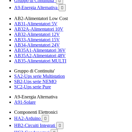
Gruppo di Continuita'

A9-Energia Alternativa

AB2-Alimentatori Low Cost
AB31-Alimentatori 5V
AB32A-Alimentatori 10V
AB32-Alimentatori 12V
AB33-Alimentatori 15V
AB34-Alimentatori 24V
AB35A1-Alimentatori 36V
AB35A2-Alimentatori 48V
AB35-Alimentatori MULTI
Gruppo di Continuita'
SA2-Ups serie Multistation
SB2-Ups serie NEMO
SC2-Ups serie Pure
A9-Energia Alternativa
A91-Solare
Componenti Elettronici
HA2-Arduino

HB2-Circuiti Integrati
