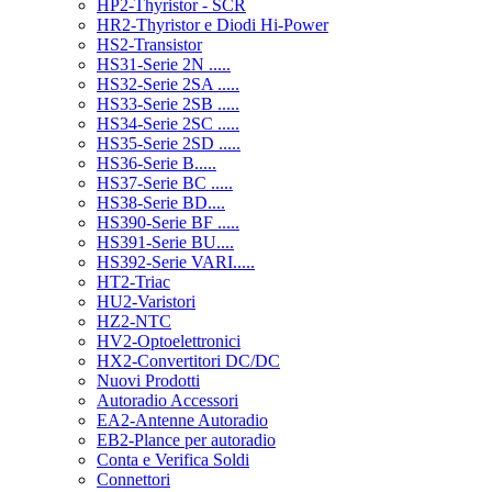
HP2-Thyristor - SCR
HR2-Thyristor e Diodi Hi-Power
HS2-Transistor
HS31-Serie 2N .....
HS32-Serie 2SA .....
HS33-Serie 2SB .....
HS34-Serie 2SC .....
HS35-Serie 2SD .....
HS36-Serie B.....
HS37-Serie BC .....
HS38-Serie BD....
HS390-Serie BF .....
HS391-Serie BU....
HS392-Serie VARI.....
HT2-Triac
HU2-Varistori
HZ2-NTC
HV2-Optoelettronici
HX2-Convertitori DC/DC
Nuovi Prodotti
Autoradio Accessori
EA2-Antenne Autoradio
EB2-Plance per autoradio
Conta e Verifica Soldi
Connettori