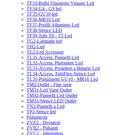
TF33-Bulbi Filamento Vintage Led
TF34-G4 - G9 led
TF35-GU10 led
TF36-MR16 Led
TF37-Profili Alluminio Led
TF38-Strisce LED
TF39-Tubi T8 - T5 Led
TG2-Lampade led
TH2-Led
TL2-Led Accessori
TL31-Access. Pannelli Led
TL32-Access. Plafoniere Led
TL33-Access. Proiettori a Binario Led
TL34-Access. TubiFlex-Strisce Led
TL35-Portafaretti GU10 - MR16 Led
TM2-Outlet - Fine serie
TM31-Led Varie Outlet
TM32-Pannelli Led Outlet
TM33-Strisce LED Outlet
TN2-Pannelli a Led
TP2-Strisce led
Pulsanteria
ZVA2 - Deviatori
ZVB2 - Pulsanti
ZVC2 - Interruttori