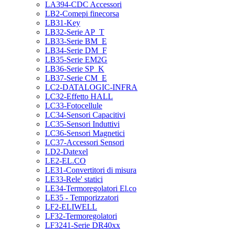
LA394-CDC Accessori
LB2-Comepi finecorsa
LB31-Key
LB32-Serie AP_T
LB33-Serie BM_E
LB34-Serie DM_F
LB35-Serie EM2G
LB36-Serie SP_K
LB37-Serie CM_E
LC2-DATALOGIC-INFRA
LC32-Effetto HALL
LC33-Fotocellule
LC34-Sensori Capacitivi
LC35-Sensori Induttivi
LC36-Sensori Magnetici
LC37-Accessori Sensori
LD2-Datexel
LE2-EL.CO
LE31-Convertitori di misura
LE33-Rele' statici
LE34-Termoregolatori El.co
LE35 - Temporizzatori
LF2-ELIWELL
LF32-Termoregolatori
LF3241-Serie DR40xx