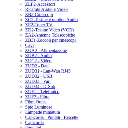
ZLF2-Accessori
Ricambi Audio e Video
ZB2-Cinescopi
ZC2-Testine e puntine Audio
ZE2-Tuner TV
ZD2-Testine Video (VCR)
ZA2-Antenne Telescopiche
ZB31-Zoccoli per cinescopi
Cavi
ZUA2 - Alimentazione
ZUB2 - Audio
ZUC2 - Video
ZUD2 - Dati
ZUD31 - Lan-Wan RJ45
ZUD32 - USB
ZUD33 - Vari
ZUD34 - D-Sub
ZUE2 - Telefonico
ZUF2 - Fibra
Fibra Ottica
Spie Luminose
Lampade miniatura
Capicorda - Puntali - Fascette
Capicorda
Puntalini