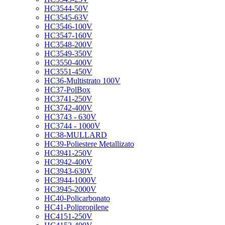
HC3544-50V
HC3545-63V
HC3546-100V
HC3547-160V
HC3548-200V
HC3549-350V
HC3550-400V
HC3551-450V
HC36-Multistrato 100V
HC37-PolBox
HC3741-250V
HC3742-400V
HC3743 - 630V
HC3744 - 1000V
HC38-MULLARD
HC39-Poliestere Metallizato
HC3941-250V
HC3942-400V
HC3943-630V
HC3944-1000V
HC3945-2000V
HC40-Policarbonato
HC41-Polipropilene
HC4151-250V