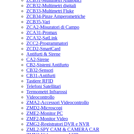
ZCB31-Multimetri Analogici
ZCB32-Multimetri digitali
ZCB33-Multimetri Fluke
ZCB34-Pinze Amperometriche
ZCB35-Vari
ZCA2-Misuratori di Campo
ZCA31-Promax
ZCA32-SatLink
ZCC2-Programmatori
ZCD2-SmartCard
Antifurti & Sirene
CA2-Sirene
CB2-Sistemi Antifurto
CB32-Sensori
CB31-Antifurti
Tastiere RFID
Telefoni Satellitari
Termometri Infrarossi
Videocontrollo
ZMA2-Accessori Videocontrollo
ZMD2-Microscopi
ZME2-Monitor PC
ZMF2-Monitor Video
ZMG2-Registratori DVR e NVR
ZML2-SPY CAM & CAMERA CAR