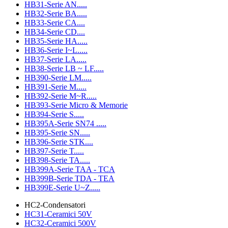
HB31-Serie AN.....
HB32-Serie BA.....
HB33-Serie CA....
HB34-Serie CD....
HB35-Serie HA.....
HB36-Serie I~L.....
HB37-Serie LA.....
HB38-Serie LB ~ LF.....
HB390-Serie LM.....
HB391-Serie M.....
HB392-Serie M~R.....
HB393-Serie Micro & Memorie
HB394-Serie S.....
HB395A-Serie SN74 .....
HB395-Serie SN.....
HB396-Serie STK....
HB397-Serie T.....
HB398-Serie TA.....
HB399A-Serie TAA - TCA
HB399B-Serie TDA - TEA
HB399E-Serie U~Z.....
HC2-Condensatori
HC31-Ceramici 50V
HC32-Ceramici 500V