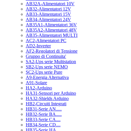
AB32A-Alimentatori 10V
AB32-Alimentatori 12V
AB33-Alimentatori 15V
AB34-Alimentatori 24V
AB35A1-Alimentatori 36V
AB35A2-Alimentatori 48V
AB35-Alimentatori MULTI
AC2-Alimentatori PC
AD2-Inverter
AF2-Regolatori di Tensione
Gruppo di Continuita'
SA2-Ups serie Multistation
SB2-Ups serie NEMO
SC2-Ups serie Pure
A9-Energia Alternativa
A91-Solare
HA2-Arduino
HA31-Sensori per Arduino
HA32-Shields Arduino
HB2-Circuiti Integrati
HB31-Serie AN.....
HB32-Serie BA.....
HB33-Serie CA....
HB34-Serie CD....
HB35-Serie HA.....