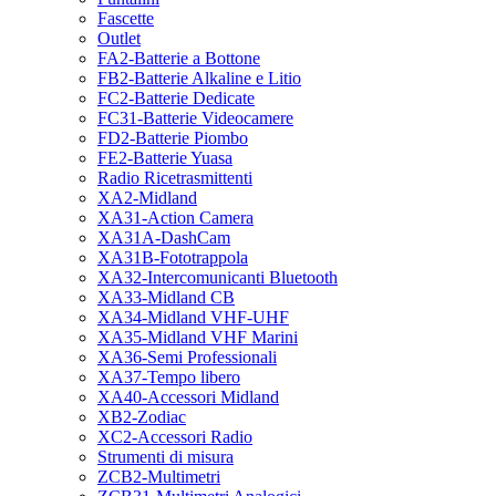
Fascette
Outlet
FA2-Batterie a Bottone
FB2-Batterie Alkaline e Litio
FC2-Batterie Dedicate
FC31-Batterie Videocamere
FD2-Batterie Piombo
FE2-Batterie Yuasa
Radio Ricetrasmittenti
XA2-Midland
XA31-Action Camera
XA31A-DashCam
XA31B-Fototrappola
XA32-Intercomunicanti Bluetooth
XA33-Midland CB
XA34-Midland VHF-UHF
XA35-Midland VHF Marini
XA36-Semi Professionali
XA37-Tempo libero
XA40-Accessori Midland
XB2-Zodiac
XC2-Accessori Radio
Strumenti di misura
ZCB2-Multimetri