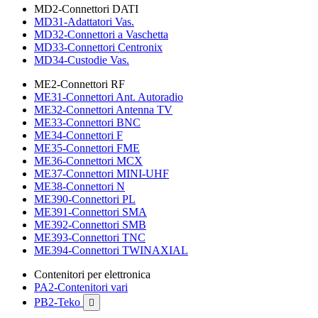
MD2-Connettori DATI
MD31-Adattatori Vas.
MD32-Connettori a Vaschetta
MD33-Connettori Centronix
MD34-Custodie Vas.
ME2-Connettori RF
ME31-Connettori Ant. Autoradio
ME32-Connettori Antenna TV
ME33-Connettori BNC
ME34-Connettori F
ME35-Connettori FME
ME36-Connettori MCX
ME37-Connettori MINI-UHF
ME38-Connettori N
ME390-Connettori PL
ME391-Connettori SMA
ME392-Connettori SMB
ME393-Connettori TNC
ME394-Connettori TWINAXIAL
Contenitori per elettronica
PA2-Contenitori vari
PB2-Teko
