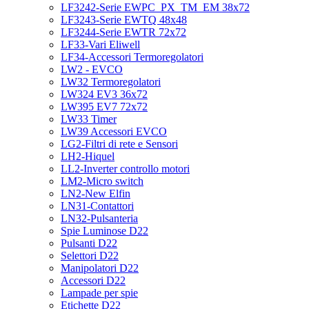
LF3242-Serie EWPC_PX_TM_EM 38x72
LF3243-Serie EWTQ 48x48
LF3244-Serie EWTR 72x72
LF33-Vari Eliwell
LF34-Accessori Termoregolatori
LW2 - EVCO
LW32 Termoregolatori
LW324 EV3 36x72
LW395 EV7 72x72
LW33 Timer
LW39 Accessori EVCO
LG2-Filtri di rete e Sensori
LH2-Hiquel
LL2-Inverter controllo motori
LM2-Micro switch
LN2-New Elfin
LN31-Contattori
LN32-Pulsanteria
Spie Luminose D22
Pulsanti D22
Selettori D22
Manipolatori D22
Accessori D22
Lampade per spie
Etichette D22