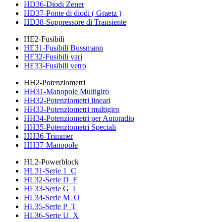
HD36-Diodi Zener
HD37-Ponte di diodi ( Graetz )
HD38-Soppressore di Transiente
HE2-Fusibili
HE31-Fusibili Bussmann
HE32-Fusibili vari
HE33-Fusibili vetro
HH2-Potenziometri
HH31-Manopole Multigiro
HH32-Potenziometri lineari
HH33-Potenziometri multigiro
HH34-Potenziometri per Autoradio
HH35-Potenziometri Speciali
HH36-Trimmer
HH37-Manopole
HL2-Powerblock
HL31-Serie 1_C
HL32-Serie D_F
HL33-Serie G_L
HL34-Serie M_O
HL35-Serie P_T
HL36-Serie U_X