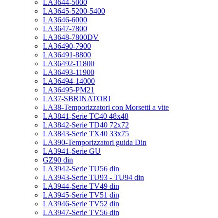
LA3644-5000
LA3645-5200-5400
LA3646-6000
LA3647-7800
LA3648-7800DV
LA36490-7900
LA36491-8800
LA36492-11800
LA36493-11900
LA36494-14000
LA36495-PM21
LA37-SBRINATORI
LA38-Temporizzatori con Morsetti a vite
LA3841-Serie TC40 48x48
LA3842-Serie TD40 72x72
LA3843-Serie TX40 33x75
LA390-Temporizzatori guida Din
LA3941-Serie GU
GZ90 din
LA3942-Serie TU56 din
LA3943-Serie TU93 - TU94 din
LA3944-Serie TV49 din
LA3945-Serie TV51 din
LA3946-Serie TV52 din
LA3947-Serie TV56 din