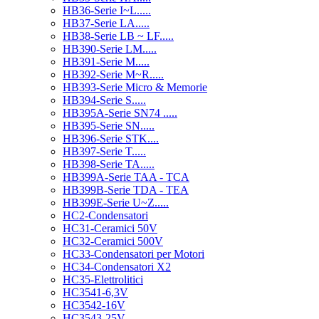
HB36-Serie I~L.....
HB37-Serie LA.....
HB38-Serie LB ~ LF.....
HB390-Serie LM.....
HB391-Serie M.....
HB392-Serie M~R.....
HB393-Serie Micro & Memorie
HB394-Serie S.....
HB395A-Serie SN74 .....
HB395-Serie SN.....
HB396-Serie STK....
HB397-Serie T.....
HB398-Serie TA.....
HB399A-Serie TAA - TCA
HB399B-Serie TDA - TEA
HB399E-Serie U~Z.....
HC2-Condensatori
HC31-Ceramici 50V
HC32-Ceramici 500V
HC33-Condensatori per Motori
HC34-Condensatori X2
HC35-Elettrolitici
HC3541-6,3V
HC3542-16V
HC3543-25V