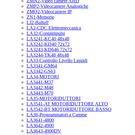
ZMN2-Video camere AHD
ZMP2-Videocamere Analogiche
ZMQ2-Videocamere IP
ZN1-Memorie
LJ2-Balluff
LA2-CDC Elettromeccanica
LA32-Contaimpulsi
LA3241-KC40 48x48
LA3242-KD40 72x72
LA3243-KD646 72x72
LA3244-TK48 48x48
LA33-Controllo Livello Liquidi
LA3341-GM64
LA3342-GS63
LA34-MOTORI
LA3441-M37
LA3442-M48
LA3443-M70
LA35-MOTORIDUTTORI
LA3541-AT MOTORIDUTTORE ALTO
LA3542-BT MOTORIDUTTORE BASSO
LA36-Programmatori a Camme
LA3641-4800
LA3642-4900
LA3643-4900DV