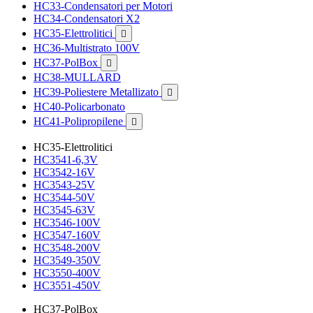
HC33-Condensatori per Motori
HC34-Condensatori X2
HC35-Elettrolitici

HC36-Multistrato 100V
HC37-PolBox

HC38-MULLARD
HC39-Poliestere Metallizato

HC40-Policarbonato
HC41-Polipropilene

HC35-Elettrolitici
HC3541-6,3V
HC3542-16V
HC3543-25V
HC3544-50V
HC3545-63V
HC3546-100V
HC3547-160V
HC3548-200V
HC3549-350V
HC3550-400V
HC3551-450V
HC37-PolBox