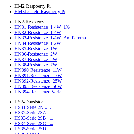
HM2-Raspberry Pi
HM31-shield Raspberry Pi
HN2-Resistenze
HN31-Resistenze_1-4W_1%
HN32-Resistenze_1-4W
HN33-Resistenze_1-4W_Antifiamma
HN34-Resistenze_1-2W
HN35-Resistenze_1W
HN36-Resistenze_2W
HN37-Resistenze_5W
HN38-Resistenze_7W
HN390-Resistenze_11W
HN391-Resistenze_17W
HN392-Resistenze_25W
HN393-Resistenze_50W
HN394-Resistenze Varie
HS2-Transistor
HS31-Serie 2N .....
HS32-Serie 2SA .....
HS33-Serie 2SB .....
HS34-Serie 2SC .....
HS35-Serie 2SD .....