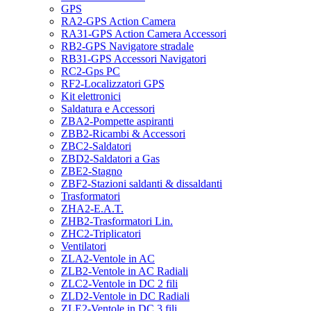
GPS
RA2-GPS Action Camera
RA31-GPS Action Camera Accessori
RB2-GPS Navigatore stradale
RB31-GPS Accessori Navigatori
RC2-Gps PC
RF2-Localizzatori GPS
Kit elettronici
Saldatura e Accessori
ZBA2-Pompette aspiranti
ZBB2-Ricambi & Accessori
ZBC2-Saldatori
ZBD2-Saldatori a Gas
ZBE2-Stagno
ZBF2-Stazioni saldanti & dissaldanti
Trasformatori
ZHA2-E.A.T.
ZHB2-Trasformatori Lin.
ZHC2-Triplicatori
Ventilatori
ZLA2-Ventole in AC
ZLB2-Ventole in AC Radiali
ZLC2-Ventole in DC 2 fili
ZLD2-Ventole in DC Radiali
ZLE2-Ventole in DC 3 fili