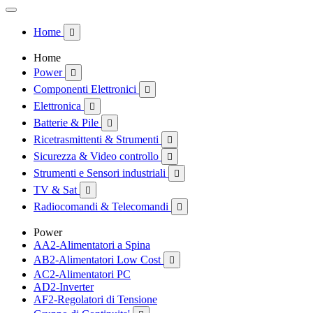
Home

Home
Power

Componenti Elettronici

Elettronica

Batterie & Pile

Ricetrasmittenti & Strumenti

Sicurezza & Video controllo

Strumenti e Sensori industriali

TV & Sat

Radiocomandi & Telecomandi

Power
AA2-Alimentatori a Spina
AB2-Alimentatori Low Cost

AC2-Alimentatori PC
AD2-Inverter
AF2-Regolatori di Tensione