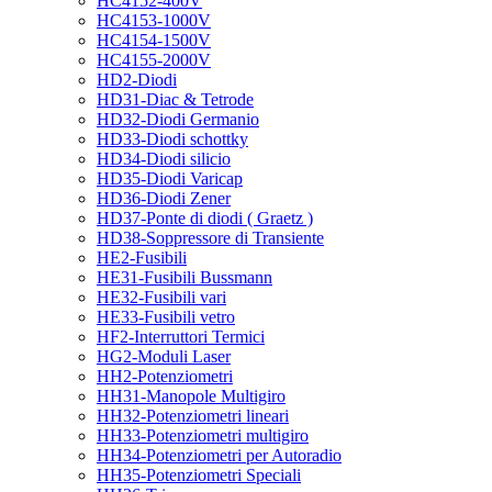
HC4152-400V
HC4153-1000V
HC4154-1500V
HC4155-2000V
HD2-Diodi
HD31-Diac & Tetrode
HD32-Diodi Germanio
HD33-Diodi schottky
HD34-Diodi silicio
HD35-Diodi Varicap
HD36-Diodi Zener
HD37-Ponte di diodi ( Graetz )
HD38-Soppressore di Transiente
HE2-Fusibili
HE31-Fusibili Bussmann
HE32-Fusibili vari
HE33-Fusibili vetro
HF2-Interruttori Termici
HG2-Moduli Laser
HH2-Potenziometri
HH31-Manopole Multigiro
HH32-Potenziometri lineari
HH33-Potenziometri multigiro
HH34-Potenziometri per Autoradio
HH35-Potenziometri Speciali