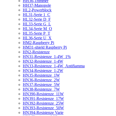
HH36-Trimmer
HH37-Manopole
HL2-Powerblock
HL31-Serie 1_C
HL32-Serie D_F
HL33-Serie G_L
HL34-Serie M_O
HL35-Serie P_T
HL36-Serie U_X
HM2-Raspberry Pi
HM31-shield Raspberry Pi
HN2-Resistenze
HN31-Resistenze_1-4W_1%
HN32-Resistenze_1-4W
HN33-Resistenze_1-4W_Antifiamma
HN34-Resistenze_1-2W
HN35-Resistenze_1W
HN36-Resistenze_2W
HN37-Resistenze_5W
HN38-Resistenze_7W
HN390-Resistenze_11W
HN391-Resistenze_17W
HN392-Resistenze_25W
HN393-Resistenze_50W
HN394-Resistenze Varie