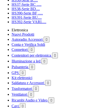
HS36-Serie B.....
HS37-Serie BC .....
HS38-Serie BD....
HS390-Serie BF .....
HS391-Serie BU....
HS392-Serie VARI.....
Elettronica
Nuovi Prodotti
Autoradio Accessori

Conta e Verifica Soldi
Connettori

Contenitori per elettronica

Illuminazione a led

Pulsanteria

GPS

Kit elettronici
Saldatura e Accessori

Trasformatori

Ventilatori

Ricambi Audio e Video

Cavi
