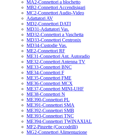
MA2-Connettori a blochetto
MB2-Connettori Accendisigari
MC2-Connettori Audio-Video
Adattatori AV
MD2-Connettori DATI
MD31-Adattatori Vas.
MD32-Connettori a Vaschetta
MD33-Connettori Centronix
MD34-Custodie Vas.
ME2-Connettori RF
ME31-Connettori Ant. Autoradio
ME32-Connettori Antenna TV
ME33-Connettori BNC
ME34-Connettori F
ME35-Connettori FME
ME36-Connettori MCX
ME37-Connettori MINI-UHF
ME38-Connettori N
ME390-Connettori PL
ME391-Connettori SMA
ME392-Connettori SMB
ME393-Connettori TNC
ME394-Connettori TWINAXIAL
MF2-Pinzette (Coccodrilli)
MG2-Connettori Alimentazione