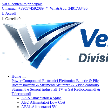
Vai al contenuto principale
Chiamaci: +390574592089 -*- WhatsApp: 3491733486

Accedi

Carrello
0
Home
Power
Componenti Elettronici
Elettronica
Batterie & Pile
Ricetrasmittenti & Strumenti
Sicurezza & Video controllo
Strumenti e Sensori industriali
TV & Sat
Radiocomandi &
Telecomandi
AA2-Alimentatori a Spina
AB2-Alimentatori Low Cost
AB31-Alimentatori 5V