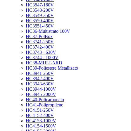
HC3547-160V
HC3548-200V
HC3549-350V
HC3550-400V
HC3551-450V
HC36-Multistrato 100V
HC37-PolBox
HC3741-250V
HC3742-400V
HC3743 - 630V
HC3744 - 1000V
HC38-MULLARD
HC39-Poliestere Metallizato
HC3941-250V
HC3942-400V
HC3943-630V
HC3944-1000V
HC3945-2000V
HC40-Policarbonato
HC41-Polipropilene
HC4151-250V
HC4152-400V
HC4153-1000V
HC4154-1500V