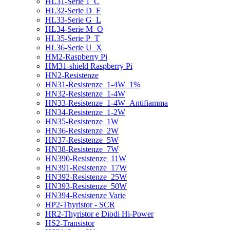
HL31-Serie 1_C
HL32-Serie D_F
HL33-Serie G_L
HL34-Serie M_O
HL35-Serie P_T
HL36-Serie U_X
HM2-Raspberry Pi
HM31-shield Raspberry Pi
HN2-Resistenze
HN31-Resistenze_1-4W_1%
HN32-Resistenze_1-4W
HN33-Resistenze_1-4W_Antifiamma
HN34-Resistenze_1-2W
HN35-Resistenze_1W
HN36-Resistenze_2W
HN37-Resistenze_5W
HN38-Resistenze_7W
HN390-Resistenze_11W
HN391-Resistenze_17W
HN392-Resistenze_25W
HN393-Resistenze_50W
HN394-Resistenze Varie
HP2-Thyristor - SCR
HR2-Thyristor e Diodi Hi-Power
HS2-Transistor