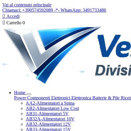
Vai al contenuto principale
Chiamaci: +390574592089 -*- WhatsApp: 3491733486

Accedi

Carrello
0
Home
Power
Componenti Elettronici
Elettronica
Batterie & Pile
Ricet
AA2-Alimentatori a Spina
AB2-Alimentatori Low Cost
AB31-Alimentatori 5V
AB32A-Alimentatori 10V
AB32-Alimentatori 12V
AB33-Alimentatori 15V