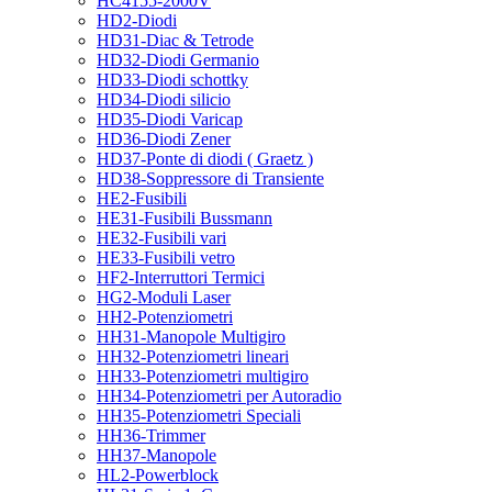
HC4155-2000V
HD2-Diodi
HD31-Diac & Tetrode
HD32-Diodi Germanio
HD33-Diodi schottky
HD34-Diodi silicio
HD35-Diodi Varicap
HD36-Diodi Zener
HD37-Ponte di diodi ( Graetz )
HD38-Soppressore di Transiente
HE2-Fusibili
HE31-Fusibili Bussmann
HE32-Fusibili vari
HE33-Fusibili vetro
HF2-Interruttori Termici
HG2-Moduli Laser
HH2-Potenziometri
HH31-Manopole Multigiro
HH32-Potenziometri lineari
HH33-Potenziometri multigiro
HH34-Potenziometri per Autoradio
HH35-Potenziometri Speciali
HH36-Trimmer
HH37-Manopole
HL2-Powerblock