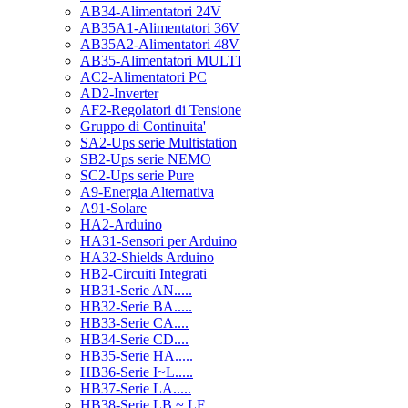
AB34-Alimentatori 24V
AB35A1-Alimentatori 36V
AB35A2-Alimentatori 48V
AB35-Alimentatori MULTI
AC2-Alimentatori PC
AD2-Inverter
AF2-Regolatori di Tensione
Gruppo di Continuita'
SA2-Ups serie Multistation
SB2-Ups serie NEMO
SC2-Ups serie Pure
A9-Energia Alternativa
A91-Solare
HA2-Arduino
HA31-Sensori per Arduino
HA32-Shields Arduino
HB2-Circuiti Integrati
HB31-Serie AN.....
HB32-Serie BA.....
HB33-Serie CA....
HB34-Serie CD....
HB35-Serie HA.....
HB36-Serie I~L.....
HB37-Serie LA.....
HB38-Serie LB ~ LF.....