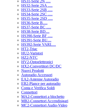
HS31-Serie 2N .....
HS32-Serie 2SA .....
HS33-Serie 2SB .....
HS34-Serie 2SC .....
HS35-Serie 2SD .....
HS36-Serie B.....
HS37-Serie BC .....
HS38-Serie BD....
HS390-Serie BF .....
HS391-Serie BU....
HS392-Serie VARI.....
HT2-Triac
HU2-Varistori
HZ2-NTC
HV2-Optoelettronici
HX2-Convertitori DC/DC
Nuovi Prodotti
Autoradio Accessori
EA2-Antenne Autoradio
EB2-Plance per autoradio
Conta e Verifica Soldi
Connettori
MA2-Connettori a blochetto
MB2-Connettori Accendisigari
MC2-Connettori Audio-Video