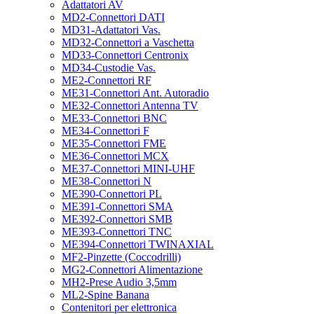
Adattatori AV
MD2-Connettori DATI
MD31-Adattatori Vas.
MD32-Connettori a Vaschetta
MD33-Connettori Centronix
MD34-Custodie Vas.
ME2-Connettori RF
ME31-Connettori Ant. Autoradio
ME32-Connettori Antenna TV
ME33-Connettori BNC
ME34-Connettori F
ME35-Connettori FME
ME36-Connettori MCX
ME37-Connettori MINI-UHF
ME38-Connettori N
ME390-Connettori PL
ME391-Connettori SMA
ME392-Connettori SMB
ME393-Connettori TNC
ME394-Connettori TWINAXIAL
MF2-Pinzette (Coccodrilli)
MG2-Connettori Alimentazione
MH2-Prese Audio 3,5mm
ML2-Spine Banana
Contenitori per elettronica