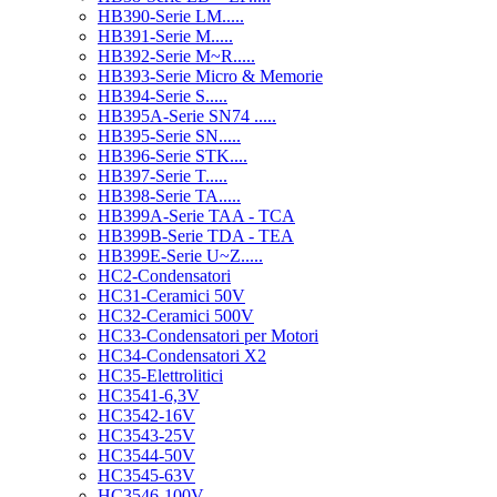
HB390-Serie LM.....
HB391-Serie M.....
HB392-Serie M~R.....
HB393-Serie Micro & Memorie
HB394-Serie S.....
HB395A-Serie SN74 .....
HB395-Serie SN.....
HB396-Serie STK....
HB397-Serie T.....
HB398-Serie TA.....
HB399A-Serie TAA - TCA
HB399B-Serie TDA - TEA
HB399E-Serie U~Z.....
HC2-Condensatori
HC31-Ceramici 50V
HC32-Ceramici 500V
HC33-Condensatori per Motori
HC34-Condensatori X2
HC35-Elettrolitici
HC3541-6,3V
HC3542-16V
HC3543-25V
HC3544-50V
HC3545-63V
HC3546-100V