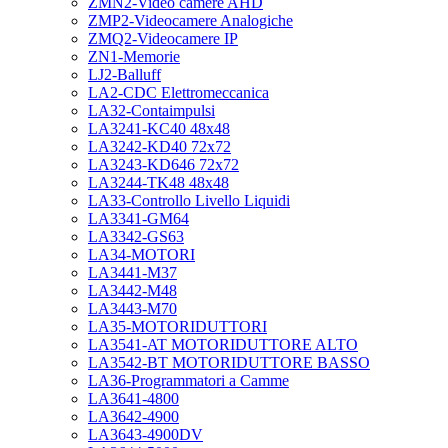
ZMN2-Video camere AHD
ZMP2-Videocamere Analogiche
ZMQ2-Videocamere IP
ZN1-Memorie
LJ2-Balluff
LA2-CDC Elettromeccanica
LA32-Contaimpulsi
LA3241-KC40 48x48
LA3242-KD40 72x72
LA3243-KD646 72x72
LA3244-TK48 48x48
LA33-Controllo Livello Liquidi
LA3341-GM64
LA3342-GS63
LA34-MOTORI
LA3441-M37
LA3442-M48
LA3443-M70
LA35-MOTORIDUTTORI
LA3541-AT MOTORIDUTTORE ALTO
LA3542-BT MOTORIDUTTORE BASSO
LA36-Programmatori a Camme
LA3641-4800
LA3642-4900
LA3643-4900DV