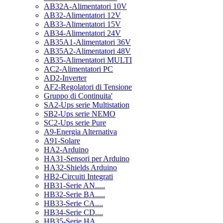
AB32A-Alimentatori 10V
AB32-Alimentatori 12V
AB33-Alimentatori 15V
AB34-Alimentatori 24V
AB35A1-Alimentatori 36V
AB35A2-Alimentatori 48V
AB35-Alimentatori MULTI
AC2-Alimentatori PC
AD2-Inverter
AF2-Regolatori di Tensione
Gruppo di Continuita'
SA2-Ups serie Multistation
SB2-Ups serie NEMO
SC2-Ups serie Pure
A9-Energia Alternativa
A91-Solare
HA2-Arduino
HA31-Sensori per Arduino
HA32-Shields Arduino
HB2-Circuiti Integrati
HB31-Serie AN.....
HB32-Serie BA.....
HB33-Serie CA....
HB34-Serie CD....
HB35-Serie HA.....