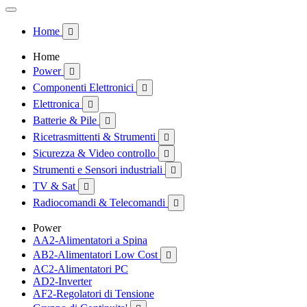
Home

Home
Power

Componenti Elettronici

Elettronica

Batterie & Pile

Ricetrasmittenti & Strumenti

Sicurezza & Video controllo

Strumenti e Sensori industriali

TV & Sat

Radiocomandi & Telecomandi

Power
AA2-Alimentatori a Spina
AB2-Alimentatori Low Cost

AC2-Alimentatori PC
AD2-Inverter
AF2-Regolatori di Tensione