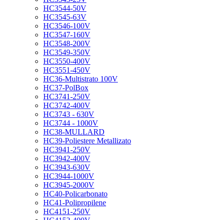
HC3544-50V
HC3545-63V
HC3546-100V
HC3547-160V
HC3548-200V
HC3549-350V
HC3550-400V
HC3551-450V
HC36-Multistrato 100V
HC37-PolBox
HC3741-250V
HC3742-400V
HC3743 - 630V
HC3744 - 1000V
HC38-MULLARD
HC39-Poliestere Metallizato
HC3941-250V
HC3942-400V
HC3943-630V
HC3944-1000V
HC3945-2000V
HC40-Policarbonato
HC41-Polipropilene
HC4151-250V