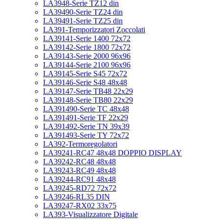
LA3948-Serie TZ12 din
LA39490-Serie TZ24 din
LA39491-Serie TZ25 din
LA391-Temporizzatori Zoccolati
LA39141-Serie 1400 72x72
LA39142-Serie 1800 72x72
LA39143-Serie 2000 96x96
LA39144-Serie 2100 96x96
LA39145-Serie S45 72x72
LA39146-Serie S48 48x48
LA39147-Serie TB48 22x29
LA39148-Serie TB80 22x29
LA391490-Serie TC 48x48
LA391491-Serie TF 22x29
LA391492-Serie TN 39x39
LA391493-Serie TY 72x72
LA392-Termoregolatori
LA39241-RC47 48x48 DOPPIO DISPLAY
LA39242-RC48 48x48
LA39243-RC49 48x48
LA39244-RC91 48x48
LA39245-RD72 72x72
LA39246-RL35 DIN
LA39247-RX02 33x75
LA393-Visualizzatore Digitale