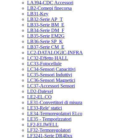
LA394-CDC Accessori
LB2-Comepi finecorsa
LB31-Key
LB32-Serie AP_T
LB33-Serie BM_E
LB34-Serie DM_F
LB35-Serie EM2G
LB36-Serie SP_K
LB37-Serie CM_E
LC2-DATALOGIC-INFRA
LC32-Effetto HALL
LC33-Fotocellule
LC34-Sensori Capacitivi
LC35-Sensori Induttivi
LC36-Sensori Magnetici
LC37-Accessori Sensori
LD2-Datexel
LE2-EL.CO
LE31-Convertitori di misura
LE33-Rele' statici
LE34-Termoregolatori El.co
LE35 - Temporizzatori
LF2-ELIWELL
LF32-Termoregolatori
LF3241-Serie DR40xx