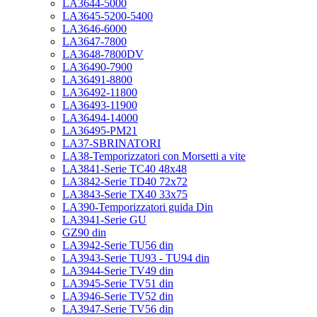
LA3644-5000
LA3645-5200-5400
LA3646-6000
LA3647-7800
LA3648-7800DV
LA36490-7900
LA36491-8800
LA36492-11800
LA36493-11900
LA36494-14000
LA36495-PM21
LA37-SBRINATORI
LA38-Temporizzatori con Morsetti a vite
LA3841-Serie TC40 48x48
LA3842-Serie TD40 72x72
LA3843-Serie TX40 33x75
LA390-Temporizzatori guida Din
LA3941-Serie GU
GZ90 din
LA3942-Serie TU56 din
LA3943-Serie TU93 - TU94 din
LA3944-Serie TV49 din
LA3945-Serie TV51 din
LA3946-Serie TV52 din
LA3947-Serie TV56 din