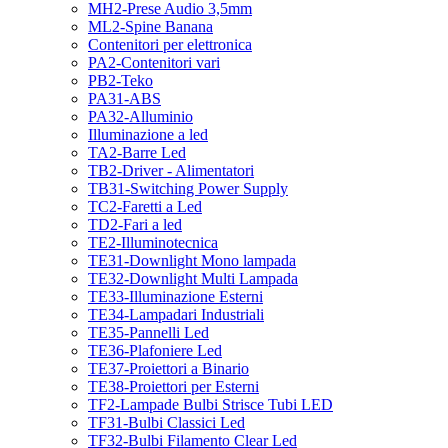
MH2-Prese Audio 3,5mm
ML2-Spine Banana
Contenitori per elettronica
PA2-Contenitori vari
PB2-Teko
PA31-ABS
PA32-Alluminio
Illuminazione a led
TA2-Barre Led
TB2-Driver - Alimentatori
TB31-Switching Power Supply
TC2-Faretti a Led
TD2-Fari a led
TE2-Illuminotecnica
TE31-Downlight Mono lampada
TE32-Downlight Multi Lampada
TE33-Illuminazione Esterni
TE34-Lampadari Industriali
TE35-Pannelli Led
TE36-Plafoniere Led
TE37-Proiettori a Binario
TE38-Proiettori per Esterni
TF2-Lampade Bulbi Strisce Tubi LED
TF31-Bulbi Classici Led
TF32-Bulbi Filamento Clear Led