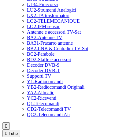
LT34-Finecorsa
LU2-Strumenti Analogici
LX2-TA trasformatori
LQ2-TELEMECANIQUE
LO2-IFM sensor
Antenne e accessori TV-Sat
BA2-Antenne TV
BA31-Fracarro antenne
BB2-LNB & Centralini TV Sat
BC2-Parabole
BD2-Staffe e accessori
Decoder DVB-S
Decoder DVB-T
Supporti TV
Y1-Radiocomandi
YB2-Radiocomandi Originali
YA2-Allmatic
YC2-Riceventi
Q1-Telecomandi
QD2-Telecomandi TV
QC2-Telecomandi Air


Tutto