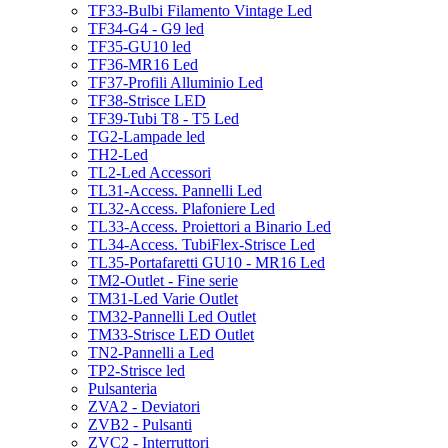
TF33-Bulbi Filamento Vintage Led
TF34-G4 - G9 led
TF35-GU10 led
TF36-MR16 Led
TF37-Profili Alluminio Led
TF38-Strisce LED
TF39-Tubi T8 - T5 Led
TG2-Lampade led
TH2-Led
TL2-Led Accessori
TL31-Access. Pannelli Led
TL32-Access. Plafoniere Led
TL33-Access. Proiettori a Binario Led
TL34-Access. TubiFlex-Strisce Led
TL35-Portafaretti GU10 - MR16 Led
TM2-Outlet - Fine serie
TM31-Led Varie Outlet
TM32-Pannelli Led Outlet
TM33-Strisce LED Outlet
TN2-Pannelli a Led
TP2-Strisce led
Pulsanteria
ZVA2 - Deviatori
ZVB2 - Pulsanti
ZVC2 - Interruttori