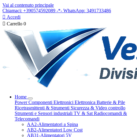
Vai al contenuto principale
Chiamaci: +390574592089 -*- WhatsApp: 3491733486

Accedi

Carrello
0
Home
Power
Componenti Elettronici
Elettronica
Batterie & Pile
Ricetrasmittenti & Strumenti
Sicurezza & Video controllo
Strumenti e Sensori industriali
TV & Sat
Radiocomandi &
Telecomandi
AA2-Alimentatori a Spina
AB2-Alimentatori Low Cost
AB31-Alimentatori 5V