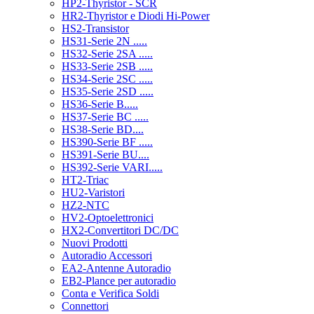
HP2-Thyristor - SCR
HR2-Thyristor e Diodi Hi-Power
HS2-Transistor
HS31-Serie 2N .....
HS32-Serie 2SA .....
HS33-Serie 2SB .....
HS34-Serie 2SC .....
HS35-Serie 2SD .....
HS36-Serie B.....
HS37-Serie BC .....
HS38-Serie BD....
HS390-Serie BF .....
HS391-Serie BU....
HS392-Serie VARI.....
HT2-Triac
HU2-Varistori
HZ2-NTC
HV2-Optoelettronici
HX2-Convertitori DC/DC
Nuovi Prodotti
Autoradio Accessori
EA2-Antenne Autoradio
EB2-Plance per autoradio
Conta e Verifica Soldi
Connettori