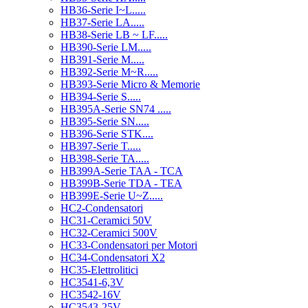
HB36-Serie I~L.....
HB37-Serie LA.....
HB38-Serie LB ~ LF.....
HB390-Serie LM.....
HB391-Serie M.....
HB392-Serie M~R.....
HB393-Serie Micro & Memorie
HB394-Serie S.....
HB395A-Serie SN74 .....
HB395-Serie SN.....
HB396-Serie STK....
HB397-Serie T.....
HB398-Serie TA.....
HB399A-Serie TAA - TCA
HB399B-Serie TDA - TEA
HB399E-Serie U~Z.....
HC2-Condensatori
HC31-Ceramici 50V
HC32-Ceramici 500V
HC33-Condensatori per Motori
HC34-Condensatori X2
HC35-Elettrolitici
HC3541-6,3V
HC3542-16V
HC3543-25V