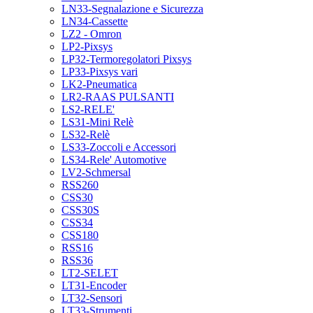
LN33-Segnalazione e Sicurezza
LN34-Cassette
LZ2 - Omron
LP2-Pixsys
LP32-Termoregolatori Pixsys
LP33-Pixsys vari
LK2-Pneumatica
LR2-RAAS PULSANTI
LS2-RELE'
LS31-Mini Relè
LS32-Relè
LS33-Zoccoli e Accessori
LS34-Rele' Automotive
LV2-Schmersal
RSS260
CSS30
CSS30S
CSS34
CSS180
RSS16
RSS36
LT2-SELET
LT31-Encoder
LT32-Sensori
LT33-Strumenti