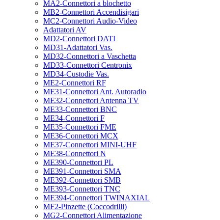
MA2-Connettori a blochetto
MB2-Connettori Accendisigari
MC2-Connettori Audio-Video
Adattatori AV
MD2-Connettori DATI
MD31-Adattatori Vas.
MD32-Connettori a Vaschetta
MD33-Connettori Centronix
MD34-Custodie Vas.
ME2-Connettori RF
ME31-Connettori Ant. Autoradio
ME32-Connettori Antenna TV
ME33-Connettori BNC
ME34-Connettori F
ME35-Connettori FME
ME36-Connettori MCX
ME37-Connettori MINI-UHF
ME38-Connettori N
ME390-Connettori PL
ME391-Connettori SMA
ME392-Connettori SMB
ME393-Connettori TNC
ME394-Connettori TWINAXIAL
MF2-Pinzette (Coccodrilli)
MG2-Connettori Alimentazione