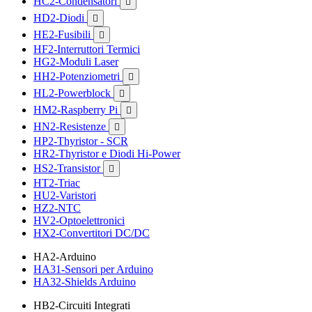
HC2-Condensatori

HD2-Diodi

HE2-Fusibili

HF2-Interruttori Termici
HG2-Moduli Laser
HH2-Potenziometri

HL2-Powerblock

HM2-Raspberry Pi

HN2-Resistenze

HP2-Thyristor - SCR
HR2-Thyristor e Diodi Hi-Power
HS2-Transistor

HT2-Triac
HU2-Varistori
HZ2-NTC
HV2-Optoelettronici
HX2-Convertitori DC/DC
HA2-Arduino
HA31-Sensori per Arduino
HA32-Shields Arduino
HB2-Circuiti Integrati