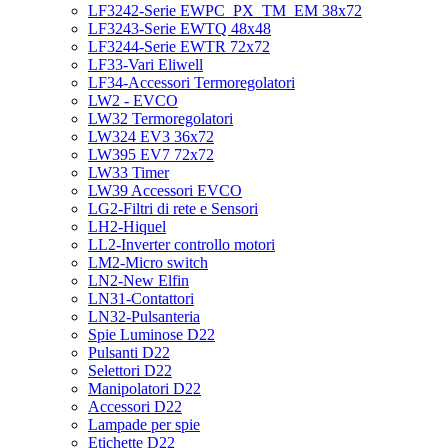
LF3242-Serie EWPC_PX_TM_EM 38x72
LF3243-Serie EWTQ 48x48
LF3244-Serie EWTR 72x72
LF33-Vari Eliwell
LF34-Accessori Termoregolatori
LW2 - EVCO
LW32 Termoregolatori
LW324 EV3 36x72
LW395 EV7 72x72
LW33 Timer
LW39 Accessori EVCO
LG2-Filtri di rete e Sensori
LH2-Hiquel
LL2-Inverter controllo motori
LM2-Micro switch
LN2-New Elfin
LN31-Contattori
LN32-Pulsanteria
Spie Luminose D22
Pulsanti D22
Selettori D22
Manipolatori D22
Accessori D22
Lampade per spie
Etichette D22