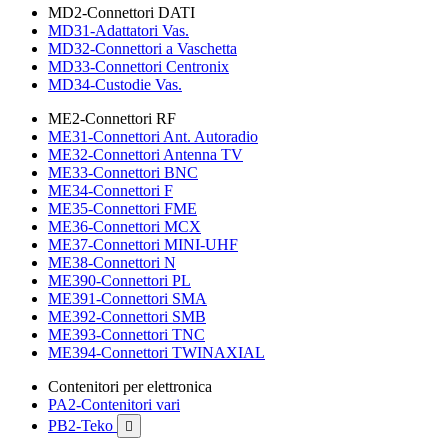
MD2-Connettori DATI
MD31-Adattatori Vas.
MD32-Connettori a Vaschetta
MD33-Connettori Centronix
MD34-Custodie Vas.
ME2-Connettori RF
ME31-Connettori Ant. Autoradio
ME32-Connettori Antenna TV
ME33-Connettori BNC
ME34-Connettori F
ME35-Connettori FME
ME36-Connettori MCX
ME37-Connettori MINI-UHF
ME38-Connettori N
ME390-Connettori PL
ME391-Connettori SMA
ME392-Connettori SMB
ME393-Connettori TNC
ME394-Connettori TWINAXIAL
Contenitori per elettronica
PA2-Contenitori vari
PB2-Teko
