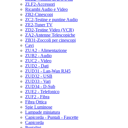
ZLF2-Accessori
Ricambi Audio e Video
ZB2-Cinescopi
ZC2-Testine e puntine Audio
ZE2-Tuner TV
ZD2-Testine Video (VCR)
ZA2-Antenne Telescopiche
ZB31-Zoccoli per cinescopi
Cavi
ZUA2 - Alimentazione
ZUB2 - Audio
ZUC2 - Video
ZUD2 - Dati
ZUD31 - Lan-Wan RJ45
ZUD32 - USB
ZUD33 - Vari
ZUD34 - D-Sub
ZUE2 - Telefonico
ZUF2 - Fibra
Fibra Ottica
Spie Luminose
Lampade miniatura
Capicorda - Puntali - Fascette
Capicorda
Puntalini