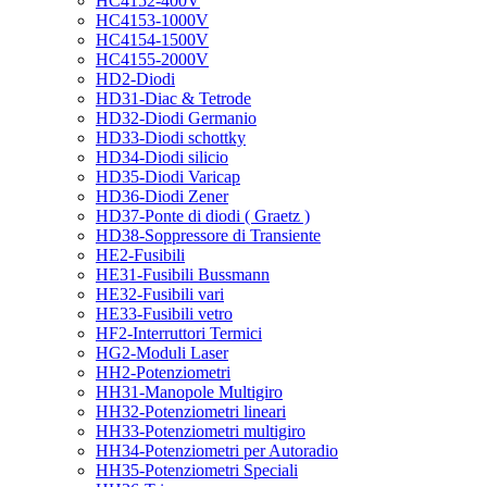
HC4152-400V
HC4153-1000V
HC4154-1500V
HC4155-2000V
HD2-Diodi
HD31-Diac & Tetrode
HD32-Diodi Germanio
HD33-Diodi schottky
HD34-Diodi silicio
HD35-Diodi Varicap
HD36-Diodi Zener
HD37-Ponte di diodi ( Graetz )
HD38-Soppressore di Transiente
HE2-Fusibili
HE31-Fusibili Bussmann
HE32-Fusibili vari
HE33-Fusibili vetro
HF2-Interruttori Termici
HG2-Moduli Laser
HH2-Potenziometri
HH31-Manopole Multigiro
HH32-Potenziometri lineari
HH33-Potenziometri multigiro
HH34-Potenziometri per Autoradio
HH35-Potenziometri Speciali