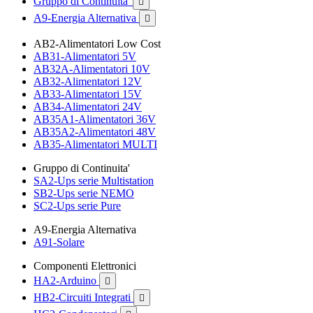
Gruppo di Continuita'

A9-Energia Alternativa

AB2-Alimentatori Low Cost
AB31-Alimentatori 5V
AB32A-Alimentatori 10V
AB32-Alimentatori 12V
AB33-Alimentatori 15V
AB34-Alimentatori 24V
AB35A1-Alimentatori 36V
AB35A2-Alimentatori 48V
AB35-Alimentatori MULTI
Gruppo di Continuita'
SA2-Ups serie Multistation
SB2-Ups serie NEMO
SC2-Ups serie Pure
A9-Energia Alternativa
A91-Solare
Componenti Elettronici
HA2-Arduino

HB2-Circuiti Integrati
