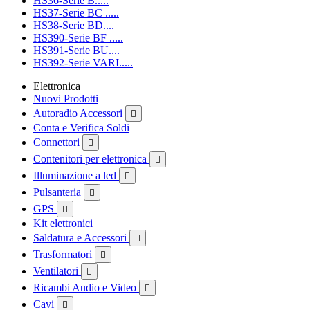
HS36-Serie B.....
HS37-Serie BC .....
HS38-Serie BD....
HS390-Serie BF .....
HS391-Serie BU....
HS392-Serie VARI.....
Elettronica
Nuovi Prodotti
Autoradio Accessori

Conta e Verifica Soldi
Connettori

Contenitori per elettronica

Illuminazione a led

Pulsanteria

GPS

Kit elettronici
Saldatura e Accessori

Trasformatori

Ventilatori

Ricambi Audio e Video

Cavi
