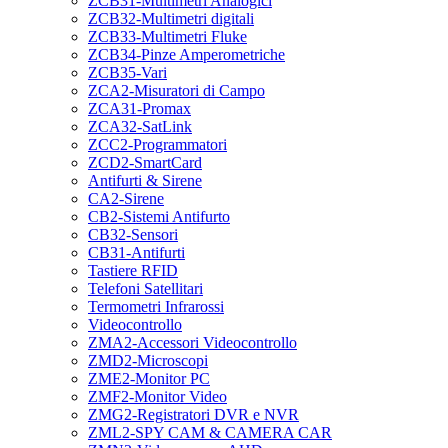
ZCB31-Multimetri Analogici
ZCB32-Multimetri digitali
ZCB33-Multimetri Fluke
ZCB34-Pinze Amperometriche
ZCB35-Vari
ZCA2-Misuratori di Campo
ZCA31-Promax
ZCA32-SatLink
ZCC2-Programmatori
ZCD2-SmartCard
Antifurti & Sirene
CA2-Sirene
CB2-Sistemi Antifurto
CB32-Sensori
CB31-Antifurti
Tastiere RFID
Telefoni Satellitari
Termometri Infrarossi
Videocontrollo
ZMA2-Accessori Videocontrollo
ZMD2-Microscopi
ZME2-Monitor PC
ZMF2-Monitor Video
ZMG2-Registratori DVR e NVR
ZML2-SPY CAM & CAMERA CAR