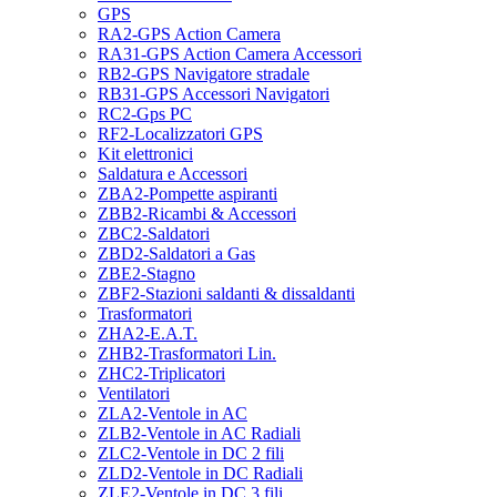
GPS
RA2-GPS Action Camera
RA31-GPS Action Camera Accessori
RB2-GPS Navigatore stradale
RB31-GPS Accessori Navigatori
RC2-Gps PC
RF2-Localizzatori GPS
Kit elettronici
Saldatura e Accessori
ZBA2-Pompette aspiranti
ZBB2-Ricambi & Accessori
ZBC2-Saldatori
ZBD2-Saldatori a Gas
ZBE2-Stagno
ZBF2-Stazioni saldanti & dissaldanti
Trasformatori
ZHA2-E.A.T.
ZHB2-Trasformatori Lin.
ZHC2-Triplicatori
Ventilatori
ZLA2-Ventole in AC
ZLB2-Ventole in AC Radiali
ZLC2-Ventole in DC 2 fili
ZLD2-Ventole in DC Radiali
ZLE2-Ventole in DC 3 fili