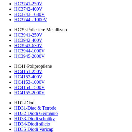
HC3741-250V
HC3742-400V
HC3743 - 630V
HC3744 - 1000V
HC39-Poliestere Metallizato
HC3941-250V
HC3942-400V
HC3943-630V
HC3944-1000V
HC3945-2000V
HC41-Polipropilene
HC4151-250V
HC4152-400V
HC4153-1000V
HC4154-1500V
HC4155-2000V
HD2-Diodi
HD31-Diac & Tetrode
HD32-Diodi Germanio
HD33-Diodi schottky
HD34-Diodi silicio
HD35-Diodi Varicap