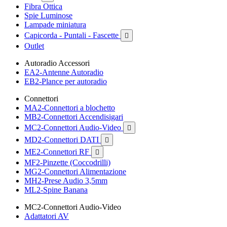
Fibra Ottica
Spie Luminose
Lampade miniatura
Capicorda - Puntali - Fascette

Outlet
Autoradio Accessori
EA2-Antenne Autoradio
EB2-Plance per autoradio
Connettori
MA2-Connettori a blochetto
MB2-Connettori Accendisigari
MC2-Connettori Audio-Video

MD2-Connettori DATI

ME2-Connettori RF

MF2-Pinzette (Coccodrilli)
MG2-Connettori Alimentazione
MH2-Prese Audio 3,5mm
ML2-Spine Banana
MC2-Connettori Audio-Video
Adattatori AV