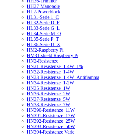
HH36-Trimmer
HH37-Manopole
HL2-Powerblock
HL31-Serie 1_C
HL32-Serie D_F
HL33-Serie G_L
HL34-Serie M_O
HL35-Serie P_T
HL36-Serie U_X
HM2-Raspberry Pi
HM31-shield Raspberry Pi
HN2-Resistenze
HN31-Resistenze_1-4W_1%
HN32-Resistenze_1-4W
HN33-Resistenze_1-4W_Antifiamma
HN34-Resistenze_1-2W
HN35-Resistenze_1W
HN36-Resistenze_2W
HN37-Resistenze_5W
HN38-Resistenze_7W
HN390-Resistenze_11W
HN391-Resistenze_17W
HN392-Resistenze_25W
HN393-Resistenze_50W
HN394-Resistenze Varie