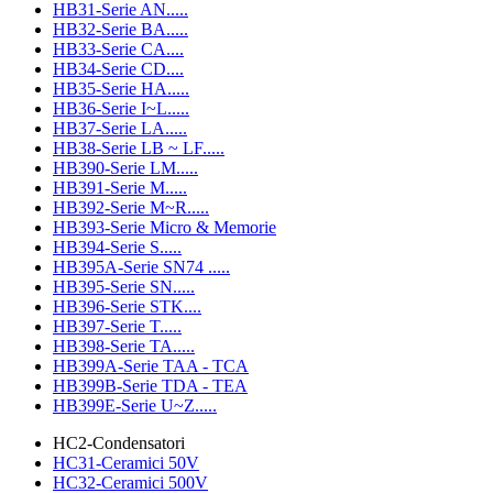
HB31-Serie AN.....
HB32-Serie BA.....
HB33-Serie CA....
HB34-Serie CD....
HB35-Serie HA.....
HB36-Serie I~L.....
HB37-Serie LA.....
HB38-Serie LB ~ LF.....
HB390-Serie LM.....
HB391-Serie M.....
HB392-Serie M~R.....
HB393-Serie Micro & Memorie
HB394-Serie S.....
HB395A-Serie SN74 .....
HB395-Serie SN.....
HB396-Serie STK....
HB397-Serie T.....
HB398-Serie TA.....
HB399A-Serie TAA - TCA
HB399B-Serie TDA - TEA
HB399E-Serie U~Z.....
HC2-Condensatori
HC31-Ceramici 50V
HC32-Ceramici 500V