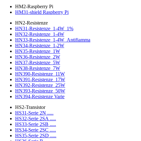
HM2-Raspberry Pi
HM31-shield Raspberry Pi
HN2-Resistenze
HN31-Resistenze_1-4W_1%
HN32-Resistenze_1-4W
HN33-Resistenze_1-4W_Antifiamma
HN34-Resistenze_1-2W
HN35-Resistenze_1W
HN36-Resistenze_2W
HN37-Resistenze_5W
HN38-Resistenze_7W
HN390-Resistenze_11W
HN391-Resistenze_17W
HN392-Resistenze_25W
HN393-Resistenze_50W
HN394-Resistenze Varie
HS2-Transistor
HS31-Serie 2N .....
HS32-Serie 2SA .....
HS33-Serie 2SB .....
HS34-Serie 2SC .....
HS35-Serie 2SD .....