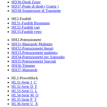
HD36-Diodi Zener
HD37-Ponte di diodi ( Graetz )
HD38-Soppressore di Transiente
HE2-Fusibili
HE31-Fusibili Bussmann
HE32-Fusibili vari
HE33-Fusibili vetro
HH2-Potenziometri
HH31-Manopole Multigiro
HH32-Potenziometri lineari
HH33-Potenziometri multigiro
HH34-Potenziometri per Autoradio
HH35-Potenziometri Speciali
HH36-Trimmer
HH37-Manopole
HL2-Powerblock
HL31-Serie 1_C
HL32-Serie D_F
HL33-Serie G_L
HL34-Serie M_O
HL35-Serie P_T
HL36-Serie U_X