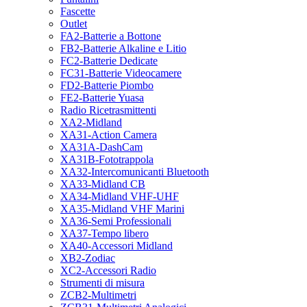
Fascette
Outlet
FA2-Batterie a Bottone
FB2-Batterie Alkaline e Litio
FC2-Batterie Dedicate
FC31-Batterie Videocamere
FD2-Batterie Piombo
FE2-Batterie Yuasa
Radio Ricetrasmittenti
XA2-Midland
XA31-Action Camera
XA31A-DashCam
XA31B-Fototrappola
XA32-Intercomunicanti Bluetooth
XA33-Midland CB
XA34-Midland VHF-UHF
XA35-Midland VHF Marini
XA36-Semi Professionali
XA37-Tempo libero
XA40-Accessori Midland
XB2-Zodiac
XC2-Accessori Radio
Strumenti di misura
ZCB2-Multimetri