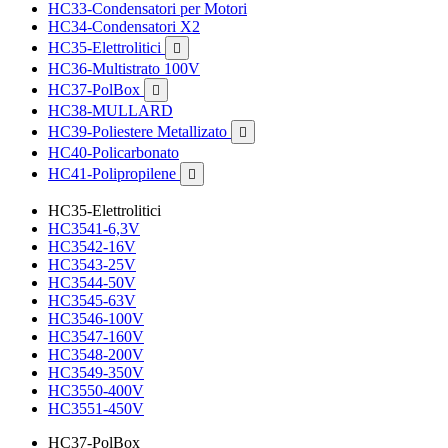
HC33-Condensatori per Motori
HC34-Condensatori X2
HC35-Elettrolitici

HC36-Multistrato 100V
HC37-PolBox

HC38-MULLARD
HC39-Poliestere Metallizato

HC40-Policarbonato
HC41-Polipropilene

HC35-Elettrolitici
HC3541-6,3V
HC3542-16V
HC3543-25V
HC3544-50V
HC3545-63V
HC3546-100V
HC3547-160V
HC3548-200V
HC3549-350V
HC3550-400V
HC3551-450V
HC37-PolBox